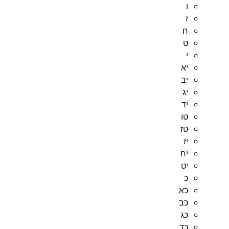
ו
ז
ח
ט
י
יא
יב
יג
יד
טו
טז
יז
יח
יט
כ
כא
כב
כג
כד