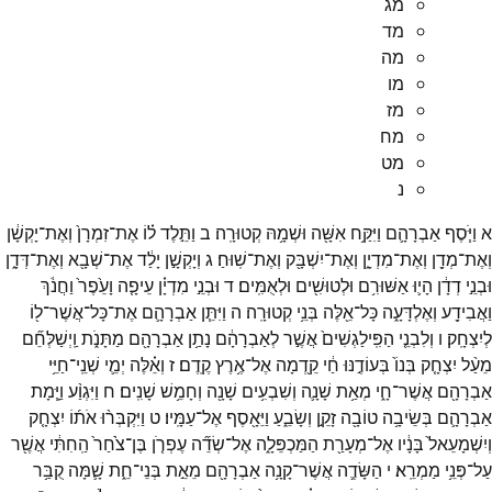
מג
מד
מה
מו
מז
מח
מט
נ
א
וַיֹּ֧סֶף
אַבְרָהָ֛ם
וַיִּקַּ֥ח
אִשָּׁ֖ה
וּשְׁמָ֥הּ
קְטוּרָֽה׃
ב
וַתֵּ֣לֶד
ל֗וֹ
אֶת־
זִמְרָן֙
וְאֶת־
יָקְשָׁ֔ן
וְאֶת־
מְדָ֖ן
וְאֶת־
מִדְיָ֑ן
וְאֶת־
יִשְׁבָּ֖ק
וְאֶת־
שֽׁוּחַ׃
ג
וְיָקְשָׁ֣ן
יָלַ֔ד
אֶת־
שְׁבָ֖א
וְאֶת־
דְּדָ֑ן
וּבְנֵ֣י
דְדָ֔ן
הָי֛וּ
אַשּׁוּרִ֥ם
וּלְטוּשִׁ֖ים
וּלְאֻמִּֽים׃
ד
וּבְנֵ֣י
מִדְיָ֗ן
עֵיפָ֤ה
וָעֵ֙פֶר֙
וַחֲנֹ֔ךְ
וַאֲבִידָ֖ע
וְאֶלְדָּעָ֑ה
כָּל־
אֵ֖לֶּה
בְּנֵ֥י
קְטוּרָֽה׃
ה
וַיִּתֵּ֧ן
אַבְרָהָ֛ם
אֶת־
כָּל־
אֲשֶׁר־
ל֖וֹ
לְיִצְחָֽק׃
ו
וְלִבְנֵ֤י
הַפִּֽילַגְשִׁים֙
אֲשֶׁ֣ר
לְאַבְרָהָ֔ם
נָתַ֥ן
אַבְרָהָ֖ם
מַתָּנֹ֑ת
וַֽיְשַׁלְּחֵ֞ם
מֵעַ֨ל
יִצְחָ֤ק
בְּנוֹ֙
בְּעוֹדֶ֣נּוּ
חַ֔י
קֵ֖דְמָה
אֶל־
אֶ֥רֶץ
קֶֽדֶם׃
ז
וְאֵ֗לֶּה
יְמֵ֛י
שְׁנֵֽי־
חַיֵּ֥י
אַבְרָהָ֖ם
אֲשֶׁר־
חָ֑י
מְאַ֥ת
שָׁנָ֛ה
וְשִׁבְעִ֥ים
שָׁנָ֖ה
וְחָמֵ֥שׁ
שָׁנִֽים׃
ח
וַיִּגְוַ֨ע
וַיָּ֧מָת
אַבְרָהָ֛ם
בְּשֵׂיבָ֥ה
טוֹבָ֖ה
זָקֵ֣ן
וְשָׂבֵ֑עַ
וַיֵּאָ֖סֶף
אֶל־
עַמָּֽיו׃
ט
וַיִּקְבְּר֨וּ
אֹת֜וֹ
יִצְחָ֤ק
וְיִשְׁמָעֵאל֙
בָּנָ֔יו
אֶל־
מְעָרַ֖ת
הַמַּכְפֵּלָ֑ה
אֶל־
שְׂדֵ֞ה
עֶפְרֹ֤ן
בֶּן־
צֹ֙חַר֙
הַֽחִתִּ֔י
אֲשֶׁ֖ר
עַל־
פְּנֵ֥י
מַמְרֵֽא׃
י
הַשָּׂדֶ֛ה
אֲשֶׁר־
קָנָ֥ה
אַבְרָהָ֖ם
מֵאֵ֣ת
בְּנֵי־
חֵ֑ת
שָׁ֛מָּה
קֻבַּ֥ר