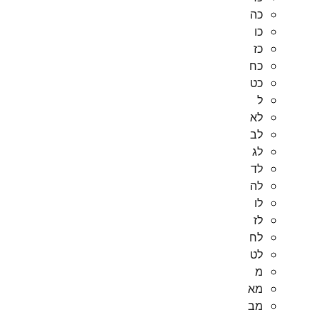
כה
כו
כז
כח
כט
ל
לא
לב
לג
לד
לה
לו
לז
לח
לט
מ
מא
מב