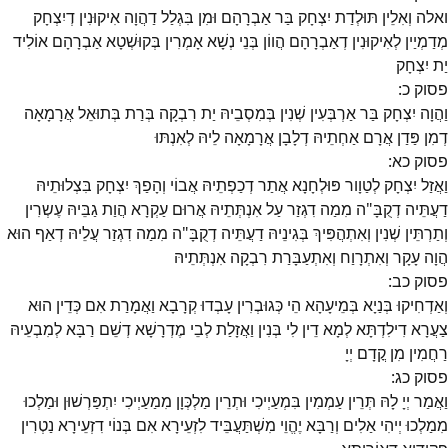
ואלה וְאִלֵין תּוּלְדַת יִצְחָק בַּר אַבְרָהָם וּמִן בִּגְלַל דַהֲוָה אִיקוּנִין דְיִצְחָק
מְדַמְיַין לְאִיקוּנִין דְאַבְרָהָם הֲווֹן בְּנֵי נְשָׁא אָמְרִין בְּקוּשְׁטָא אַבְרָהָם אוֹלִיד
יַת יִצְחָק
פסוק
כ
:
וַהֲוָה יִצְחָק בַּר אַרְבְּעִין שְׁנִין בְּמִסְבֵיהּ יַת רִבְקָה בְּרַת בְּתוּאֵל אֲרָמָאָה
דְמִן פַּדַן אֲרָם אַחְתֵיהּ דְלָבָן אֲרָמָאָה לֵיהּ לְאִנְתּוּ
פסוק
כא
:
וַאֲזַל יִצְחָק לְטַוָור פּוּלְחָנָא אֲתַר דְכַפְתֵיהּ אֲבוֹי וְהָפַךְ יִצְחָק בִּצְלוּתֵיהּ
דַעֲתֵּיה דְקֻבָּ"ה מִמַה דִגְזַר עַל אִנְתְּתֵיהּ אֲרוּם עַקְרָא הֲוַת גַבֵּיהּ עֶשְרִין
וְתַרְתֵּין שְׁנִין וְאִתְהֲפִּיךְ בְּגִינֵיהּ דַעֲתֵּיה דְקֻבָּ"ה מִמַה דִגְזַר עֲלֵיהּ דְאַף הוּא
הֲוָה עָקָר וְאִתְרָוַח וְאִתְעַבָּרַת רִבְקָה אִנְתְּתֵיהּ
פסוק
כב
:
וְאַדְחִיקוּ בְּנַיָא בְּמֵיעָהָא הֵי כְּגוּבְרִין עָבְדוּ קְרָבָא וַאֲמָרַת אִם כְּדֵין הוּא
צַעֲרָא דִילִדְתָּא לְמָא דֵין לִי בְּנִין וַאֲזָלַת לְבֵי מֶדְרָשָׁא דְשֵׁם רַבָּא לְמִבְעֵיהּ
רַחֲמִין מִן קֳדָם יְיָ
פסוק
כג
:
וַאֲמַר יְיָ לָהּ תְּרֵין עַמְמִין בִּמְעַיְיכִי וּתְרֵין מַלְכְּוָן מִמַעַיְיכִי יִתְפַּרְשׁוּן וּמַלְכוּ
מִמַלְכוּ יְיהִי אַלִים וְרַבָּא יֶהֱוֵי מִשְׁתַּעֲבֵּיד לִזְעֵירָא אִם בְּנוֹי דִזְעֵירָא נַטְרִין