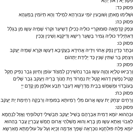
פִּקוּדַיָא דְאוֹרַיְתָא
פסוק
כד
:
וּשְׁלִימוּ מָאתָן וְשׁוּבְעִין יוֹמֵי עִבּוּרָהָא לְמֵילַד וְהָא תְיוֹמִין בִּמְעָהָא
פסוק
כה
:
וּנְפַק קַדְמָאָה סוּמוּקְרַיי כּוּלֵיהּ כְּכִילַן דְשֵיעַר וּקְרוֹי שְׁמֵיהּ עֵשָו מִן בִּגְלַל
דְאִתְיְלִיד כּוּלֵיהּ גְמִיר בְּשֵעָר רֵישָׁא וְדִיקְנָא וְשִׁינִין וְכַּכִין
פסוק
כו
:
וּבָתַר כְּדֵין נְפַק אָחוֹי וִידֵיהּ אֲחִידָא בַּעֲקֵיבָא דְעֵשָו וּקְרָא שְׁמֵיהּ יַעֲקב
וְיִצְחָק בַּר שִׁתִּין שְׁנִין כַּד יְלֵידַת יַתְהוֹם
פסוק
כז
:
וְרָבִיאוּ טַלְיָא וַהֲוָה עֵשָו גְבַר נַחְשִׁירְכָן לְמִצוֹד עוֹפַן וְחֵיוַון גְבַר נְפִיק חֲקַל
קְטֵיל נַפְשִׁין דְהוּא קָטַל יַת נִמְרוֹד וְיַת חֲנוֹךְ בְּרֵיהּ וְיַעֲקב גְבַר שְׁלִים
בְּעוֹבָדוֹי וּמְשַׁמֵשׁ בְּבֵית מֶדְרָשָׁא דְעֵבֶר תְּבַע אוּלְפַן מִן קֳדָם יְיָ
פסוק
כח
:
וְרָחֵים יִצְחָק יַת עֵשָו אֲרוּם מִלֵי רַמְיוּתָא בְּפוּמֵיהּ וְרִבְקָה רְחֵימַת יַת יַעֲקב
פסוק
כט
:
וּבְהַהוּא יוֹמָא דְמִית אַבְרָהָם בָּשִׁיל יַעֲקב תַּבְשִׁילֵי דִטְלוֹפְחֵי וַאֲזַל לְנַחֲמָא
לְאָבוֹי וְאָתָא עֵשָו מִן בָּרָא וְהוּא מְשַׁלְהֵי אֲרוּם חֲמֵשׁ עֲבֵרְיַן עֲבַר בְּהַהוּא
יוֹמָא פְּלַח פּוּלְחָנָא נוּכְרָאָה שָׁפַךְ אַדְמָה זַכְיָא וְעָל עַל עוּלֵימְתָּא מְאַרְשָא