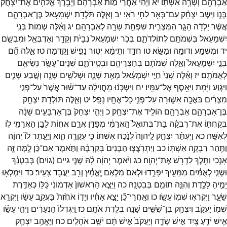
אַבְרָהָ֖ם
וְשָׂרָ֥ה
אִשְׁתּֽוֹ׃
יא
וַיְהִ֗י
אַחֲרֵי֙
מ֣וֹת
אַבְרָהָ֔ם
וַיְבָ֥רֶךְ
אֱלֹהִ֖ים
אֶת־
יִצְחָ֣ק
בְּנ֑וֹ
וַיֵּ֣שֶׁב
יִצְחָ֔ק
עִם־
בְּאֵ֥ר
לַחַ֖י
רֹאִֽי׃
יב
וְאֵ֛לֶּה
תֹּלְדֹ֥ת
יִשְׁמָעֵ֖אל
בֶּן־
אַבְרָהָ֑ם
אֲשֶׁ֨ר
יָלְדָ֜ה
הָגָ֧ר
הַמִּצְרִ֛ית
שִׁפְחַ֥ת
שָׂרָ֖ה
לְאַבְרָהָֽם׃
יג
וְאֵ֗לֶּה
שְׁמוֹת֙
בְּנֵ֣י
יִשְׁמָעֵ֔אל
בִּשְׁמֹתָ֖ם
לְתוֹלְדֹתָ֑ם
בְּכֹ֤ר
יִשְׁמָעֵאל֙
נְבָיֹ֔ת
וְקֵדָ֥ר
וְאַדְבְּאֵ֖ל
וּמִבְשָֽׂם׃
יד
וּמִשְׁמָ֥ע
וְדוּמָ֖ה
וּמַשָּֽׂא׃
טו
חֲדַ֣ד
וְתֵימָ֔א
יְט֥וּר
נָפִ֖ישׁ
וָקֵֽדְמָה׃
טז
אֵ֣לֶּה
הֵ֞ם
בְּנֵ֤י
יִשְׁמָעֵאל֙
וְאֵ֣לֶּה
שְׁמֹתָ֔ם
בְּחַצְרֵיהֶ֖ם
וּבְטִֽירֹתָ֑ם
שְׁנֵים־
עָשָׂ֥ר
נְשִׂיאִ֖ם
לְאֻמֹּתָֽם׃
יז
וְאֵ֗לֶּה
שְׁנֵי֙
חַיֵּ֣י
יִשְׁמָעֵ֔אל
מְאַ֥ת
שָׁנָ֛ה
וּשְׁלֹשִׁ֥ים
שָׁנָ֖ה
וְשֶׁ֣בַע
שָׁנִ֑ים
וַיִּגְוַ֣ע
וַיָּ֔מָת
וַיֵּאָ֖סֶף
אֶל־
עַמָּֽיו׃
יח
וַיִּשְׁכְּנ֨וּ
מֵֽחֲוִילָ֜ה
עַד־
שׁ֗וּר
אֲשֶׁר֙
עַל־
פְּנֵ֣י
מִצְרַ֔יִם
בֹּאֲכָ֖ה
אַשּׁ֑וּרָה
עַל־
פְּנֵ֥י
כָל־
אֶחָ֖יו
נָפָֽל׃
יט
וְאֵ֛לֶּה
תּוֹלְדֹ֥ת
יִצְחָ֖ק
בֶּן־
אַבְרָהָ֑ם
אַבְרָהָ֖ם
הוֹלִ֥יד
אֶת־
יִצְחָֽק׃
כ
וַיְהִ֤י
יִצְחָק֙
בֶּן־
אַרְבָּעִ֣ים
שָׁנָ֔ה
בְּקַחְתּ֣וֹ
אֶת־
רִבְקָ֗ה
בַּת־
בְּתוּאֵל֙
הָֽאֲרַמִּ֔י
מִפַּדַּ֖ן
אֲרָ֑ם
אֲח֛וֹת
לָבָ֥ן
הָאֲרַמִּ֖י
ל֥וֹ
לְאִשָּֽׁה׃
כא
וַיֶּעְתַּ֨ר
יִצְחָ֤ק
לַֽיהוָה֙
לְנֹ֣כַח
אִשְׁתּ֔וֹ
כִּ֥י
עֲקָרָ֖ה
הִ֑וא
וַיֵּעָ֤תֶר
לוֹ֙
יְהוָ֔ה
וַתַּ֖הַר
רִבְקָ֥ה
אִשְׁתּֽוֹ׃
כב
וַיִּתְרֹֽצֲצ֤וּ
הַבָּנִים֙
בְּקִרְבָּ֔הּ
וַתֹּ֣אמֶר
אִם־
כֵּ֔ן
לָ֥מָּה
זֶּ֖ה
אָנֹ֑כִי
וַתֵּ֖לֶךְ
לִדְרֹ֥שׁ
אֶת־
יְהוָֽה׃
כג
וַיֹּ֨אמֶר
יְהוָ֜ה
לָ֗הּ
שְׁנֵ֤י
גיים
(
גוֹיִם֙
)
בְּבִטְנֵ֔ךְ
וּשְׁנֵ֣י
לְאֻמִּ֔ים
מִמֵּעַ֖יִךְ
יִפָּרֵ֑דוּ
וּלְאֹם֙
מִלְאֹ֣ם
יֶֽאֱמָ֔ץ
וְרַ֖ב
יַעֲבֹ֥ד
צָעִֽיר׃
כד
וַיִּמְלְא֥וּ
יָמֶ֖יהָ
לָלֶ֑דֶת
וְהִנֵּ֥ה
תוֹמִ֖ם
בְּבִטְנָֽהּ׃
כה
וַיֵּצֵ֤א
הָרִאשׁוֹן֙
אַדְמוֹנִ֔י
כֻּלּ֖וֹ
כְּאַדֶּ֣רֶת
שֵׂעָ֑ר
וַיִּקְרְא֥וּ
שְׁמ֖וֹ
עֵשָֽׂו׃
כו
וְאַֽחֲרֵי־
כֵ֞ן
יָצָ֣א
אָחִ֗יו
וְיָד֤וֹ
אֹחֶ֙זֶת֙
בַּעֲקֵ֣ב
עֵשָׂ֔ו
וַיִּקְרָ֥א
שְׁמ֖וֹ
יַעֲקֹ֑ב
וְיִצְחָ֛ק
בֶּן־
שִׁשִּׁ֥ים
שָׁנָ֖ה
בְּלֶ֥דֶת
אֹתָֽם׃
כז
וַֽיִּגְדְּלוּ֙
הַנְּעָרִ֔ים
וַיְהִ֣י
עֵשָׂ֗ו
אִ֛ישׁ
יֹדֵ֥עַ
צַ֖יִד
אִ֣ישׁ
שָׂדֶ֑ה
וְיַעֲקֹב֙
אִ֣ישׁ
תָּ֔ם
יֹשֵׁ֖ב
אֹהָלִֽים׃
כח
וַיֶּאֱהַ֥ב
יִצְחָ֛ק