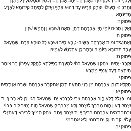
וְלִבְנֵיהוֹם דִפְלַקְתּוּן דִלְאַבְרָהָם יְהַב אַבְרָהָם נִכְסִין וּמְטַלְטְלִין לְמַתְּנָן
וְתַרְכִינוּן מֵעִילוֹי יִצְחָק בְּרֵיהּ עַד דְהוּא בְּחַיֵי וְאָזְלַן לְמֵיתַב קִידוּמָא לְאַרַע
מַדִינְחָא
פסוק
ז
:
וְאִלֵין סְכוּם יוֹמֵי חַיֵי אַבְרָהָם דְחַיֵי מְאָה וְשׁוּבְעִין וַחֲמֵשׁ שְׁנִין
פסוק
ח
:
וְאִתְנְגִיד וּמִית אַבְרָהָם בְּשֵיבוּ טָבָא סִיב וּשְבַע כָּל טוּבָא בְּרַם יִשְׁמָעֵאל
עֲבַד תְּתוּבָא בְּיוֹמֵיהּ וּבָתַר כֵּן אִתְכְּנַשׁ לְעַמֵיהּ
פסוק
ט
:
וּקְבָרוּ יָתֵיהּ יִצְחָק וְיִשְׁמָעֵאל בְּנוֹי לִמְעָרַת כָּפֵילְתָּא לַחֲקַל עֶפְרוֹן בַּר צוֹחַר
חִיתָּאָה דְעַל אַנְפֵּי מַמְרֵא
פסוק
י
:
חַקְלָא דִזְבַן אַבְרָהָם מִן בְּנֵי חִתָּאָה תַּמָן אִתְקְבַר אַבְרָהָם וְשָרָה אִנְתְּתֵיהּ
פסוק
יא
:
וּמִן בִּגְלַל דְלָא הֲוָה אַבְרָהָם צָבֵי לִבְרָכָא יַת יִשְׁמָעֵאל בְּגִין כֵּן לָא בְּרִיךְ יַת
יִצְחָק דְאִין הֲוָה מְבָרֵךְ לְיִצְחָק וְלָא מְבָרֵךְ לְיִשְׁמָעֵאל הֲוָה נְטִיר לֵיהּ בָּבוֹי
וּבָתַר דְמִית אַבְרָהָם בְּרִיךְ יְיָ יַת יִצְחָק וְיָתֵב יִצְחָק סָמִיךְ לְבֵירָא דְאִתְגְלֵי
עֲלוֹי יְקַר חַי וְקַיָים דְחָמֵי וְלָא אִתְחָמֵי
פסוק
יב
: