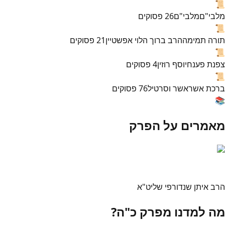
📜
מלבי"ם
מלבי"ם
26
פסוקים
📜
תורה תמימה
הרב ברוך הלוי אפשטיין
21
פסוקים
📜
צפנת פענח
יוסף רוזין
4
פסוקים
📜
ברכת אשר
אשר וסרטיל
76
פסוקים
📚
מאמרים על הפרק
הרב איתן שנדורפי שליט"א
מה למדנו מפרק כ"ה?