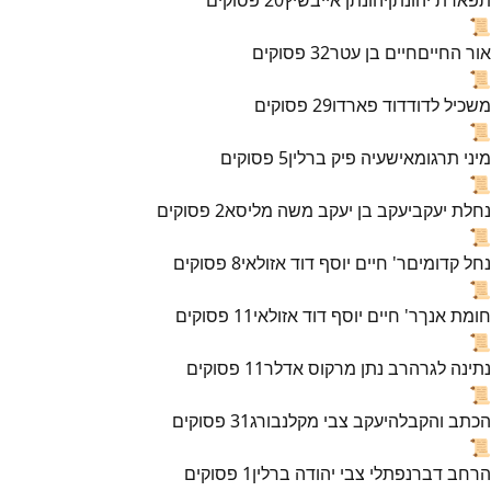
📜
אור החיים
חיים בן עטר
32
פסוקים
📜
משכיל לדוד
דוד פארדו
29
פסוקים
📜
מיני תרגומא
ישעיה פיק ברלין
5
פסוקים
📜
נחלת יעקב
יעקב בן יעקב משה מליסא
2
פסוקים
📜
נחל קדומים
ר' חיים יוסף דוד אזולאי
8
פסוקים
📜
חומת אנך
ר' חיים יוסף דוד אזולאי
11
פסוקים
📜
נתינה לגר
הרב נתן מרקוס אדלר
11
פסוקים
📜
הכתב והקבלה
יעקב צבי מקלנבורג
31
פסוקים
📜
הרחב דבר
נפתלי צבי יהודה ברלין
1
פסוקים