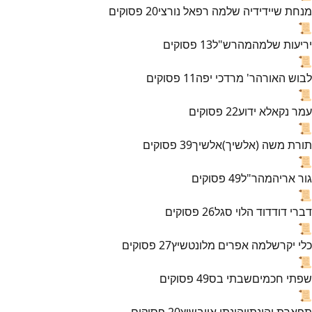
מנחת שי
ידידיה שלמה רפאל נורצי
20
פסוקים
📜
יריעות שלמה
מהרש"ל
13
פסוקים
📜
לבוש האורה
ר' מרדכי יפה
11
פסוקים
📜
עמר נקא
לא ידוע
22
פסוקים
📜
תורת משה (אלשיך)
אלשיך
39
פסוקים
📜
גור אריה
מהר"ל
49
פסוקים
📜
דברי דוד
דוד הלוי סגל
26
פסוקים
📜
כלי יקר
שלמה אפרים מלונטשיץ
27
פסוקים
📜
שפתי חכמים
שבתי בס
49
פסוקים
📜
תפארת יהונתן
יהונתן אייבשיץ
20
פסוקים