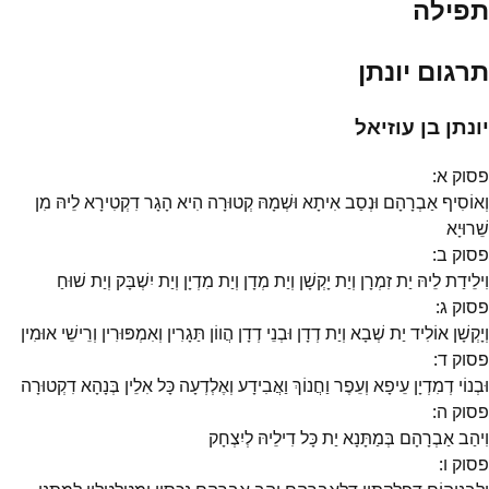
תפילה
תרגום יונתן
יונתן בן עוזיאל
פסוק
א
:
וְאוֹסִיף אַבְרָהָם וּנְסַב אִיתָא וּשְׁמָהּ קְטוּרָה הִיא הָגָר דִקְטִירָא לֵיהּ מִן
שֵׁרוּיָא
פסוק
ב
:
וִילֵידַת לֵיהּ יַת זִמְרָן וְיַת יָקְשָׁן וְיַת מְדָן וְיַת מִדְיָן וְיַת יִשְׁבָּק וְיַת שׁוּחַ
פסוק
ג
:
וְיָקְשָׁן אוֹלִיד יַת שְׁבָא וְיַת דְדָן וּבְנֵי דְדָן הֲווֹן תַּגָרִין וְאִמְפּוּרִין וְרֵישֵׁי אוּמִין
פסוק
ד
:
וּבְנוֹי דְמִדְיָן עֵיפָא וְעֵפֶר וַחֲנוֹךְ וַאֲבִידָע וְאֶלְדְעָה כָּל אִלֵין בְּנָהָא דִקְטוּרָה
פסוק
ה
:
וִיהַב אַבְרָהָם בְּמַתָּנָא יַת כָּל דִילֵיהּ לְיִצְחָק
פסוק
ו
: