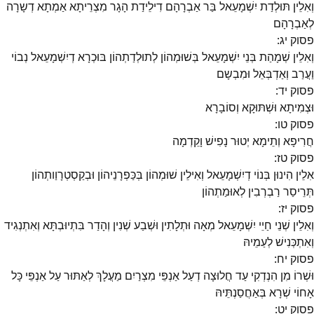
וְאִלֵין תּוּלְדַת יִשְׁמָעֵאל בַּר אַבְרָהָם דִילֵידַת הָגָר מִצְרֵיתָא אַמְתָא דְשָרָה
לְאַבְרָהָם
פסוק
יג
:
וְאִלֵין שְׁמָהַת בְּנֵי יִשְׁמָעֵאל בְּשׁוּמְהוֹן לְתוּלְדַתְהוֹן בּוּכְרָא דְיִשְׁמָעֵאל נְבוֹי
וַעֲרַב וְאַדְבְּאֵל וּמִבְשָם
פסוק
יד
:
וּצְמִיתָא וּשְׁתּוּקָא וְסוֹבָרָא
פסוק
טו
:
חֲרִיפָא וְתֵימָא יְטוּר נָפִישׁ וָקֵדְמָה
פסוק
טז
:
אִלֵין הִינוּן בְּנוֹי דְיִשְׁמָעֵאל וְאִילֵין שׁוּמְהוֹן בְּכַּפְרָנֵיהוֹן וּבְקַסְטְרָוַותְהוֹן
תְּרֵיסַר רַבְרְבִין לְאוּמַתְהוֹן
פסוק
יז
:
וְאִלֵין שְׁנֵי חַיֵי יִשְׁמָעֵאל מְאָה וּתְלָתִין וּשְׁבַע שְׁנִין וְהָדַר בִּתְיוּבְתָּא וְאִתְנְגִיד
וְאִתְכְּנִישׁ לְעַמֵיהּ
פסוק
יח
:
וּשְׁרוֹ מִן הִנְדְקִי עַד חֲלוּצָה דְעַל אַנְפֵּי מִצְרַיִם מַעֲלָךְ לְאַתּוּר עַל אַנְפֵּי כָּל
אָחוֹי שְׁרָא בְּאַחֲסַנְתֵּיהּ
פסוק
יט
: