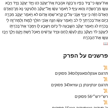
אֶת־
עֵשָׂ֖ו
כִּי־
צַ֣יִד
בְּפִ֑יו
וְרִבְקָ֖ה
אֹהֶ֥בֶת
אֶֽת־
יַעֲקֹֽב׃
כט
וַיָּ֥זֶד
יַעֲקֹ֖ב
נָזִ֑יד
וַיָּבֹ֥א
עֵשָׂ֛ו
מִן־
הַשָּׂדֶ֖ה
וְה֥וּא
עָיֵֽף׃
ל
וַיֹּ֨אמֶר
עֵשָׂ֜ו
אֶֽל־
יַעֲקֹ֗ב
הַלְעִיטֵ֤נִי
נָא֙
מִן־
הָאָדֹ֤ם
הָאָדֹם֙
הַזֶּ֔ה
כִּ֥י
עָיֵ֖ף
אָנֹ֑כִי
עַל־
כֵּ֥ן
קָרָֽא־
שְׁמ֖וֹ
אֱדֽוֹם׃
לא
וַיֹּ֖אמֶר
יַעֲקֹ֑ב
מִכְרָ֥ה
כַיּ֛וֹם
אֶת־
בְּכֹֽרָתְךָ֖
לִֽי׃
לב
וַיֹּ֣אמֶר
עֵשָׂ֔ו
הִנֵּ֛ה
אָנֹכִ֥י
הוֹלֵ֖ךְ
לָמ֑וּת
וְלָמָּה־
זֶּ֥ה
לִ֖י
בְּכֹרָֽה׃
לג
וַיֹּ֣אמֶר
יַעֲקֹ֗ב
הִשָּׁ֤בְעָה
לִּי֙
כַּיּ֔וֹם
וַיִּשָּׁבַ֖ע
ל֑וֹ
וַיִּמְכֹּ֥ר
אֶת־
בְּכֹרָת֖וֹ
לְיַעֲקֹֽב׃
לד
וְיַעֲקֹ֞ב
נָתַ֣ן
לְעֵשָׂ֗ו
לֶ֚חֶם
וּנְזִ֣יד
עֲדָשִׁ֔ים
וַיֹּ֣אכַל
וַיֵּ֔שְׁתְּ
וַיָּ֖קָם
וַיֵּלַ֑ךְ
וַיִּ֥בֶז
עֵשָׂ֖ו
אֶת־
הַבְּכֹרָֽה׃
📖
פרשנים על הפרק
📜
תרגום אונקלוס
אונקלוס
34
פסוקים
📜
תרגום יונתן
יונתן בן עוזיאל
34
פסוקים
📜
רש"י
רש״י
56
פסוקים
📜
ר' סעדיה גאון
סעדיה גאון
15
פסוקים