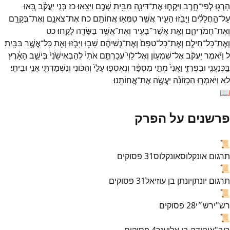
הָרְג֖וּ
לְפִי־
חָ֑רֶב
וַיִּקְח֧וּ
אֶת־
דִּינָ֛ה
מִבֵּ֥ית
שְׁכֶ֖ם
וַיֵּצֵֽאוּ׃
כז
בְּנֵ֣י
יַעֲקֹ֗ב
בָּ֚אוּ
עַל־
הַ֣חֲלָלִ֔ים
וַיָּבֹ֖זּוּ
הָעִ֑יר
אֲשֶׁ֥ר
טִמְּא֖וּ
אֲחוֹתָֽם׃
כח
אֶת־
צֹאנָ֥ם
וְאֶת־
בְּקָרָ֖ם
וְאֶת־
חֲמֹרֵיהֶ֑ם
וְאֵ֧ת
אֲשֶׁר־
בָּעִ֛יר
וְאֶת־
אֲשֶׁ֥ר
בַּשָּׂדֶ֖ה
לָקָֽחוּ׃
כט
וְאֶת־
כָּל־
חֵילָ֤ם
וְאֶת־
כָּל־
טַפָּם֙
וְאֶת־
נְשֵׁיהֶ֔ם
שָׁב֖וּ
וַיָּבֹ֑זּוּ
וְאֵ֖ת
כָּל־
אֲשֶׁ֥ר
בַּבָּֽיִת׃
ל
וַיֹּ֨אמֶר
יַעֲקֹ֜ב
אֶל־
שִׁמְע֣וֹן
וְאֶל־
לֵוִי֮
עֲכַרְתֶּ֣ם
אֹתִי֒
לְהַבְאִישֵׁ֙נִי֙
בְּיֹשֵׁ֣ב
הָאָ֔רֶץ
בַּֽכְּנַעֲנִ֖י
וּבַפְּרִזִּ֑י
וַאֲנִי֙
מְתֵ֣י
מִסְפָּ֔ר
וְנֶאֶסְפ֤וּ
עָלַי֙
וְהִכּ֔וּנִי
וְנִשְׁמַדְתִּ֖י
אֲנִ֥י
וּבֵיתִֽי׃
לא
וַיֹּאמְר֑וּ
הַכְזוֹנָ֕ה
יַעֲשֶׂ֖ה
אֶת־
אֲחוֹתֵֽנוּ׃
📖
פרשנים על הפרק
📜
תרגום אונקלוס
אונקלוס
31
פסוקים
📜
תרגום יונתן
יונתן בן עוזיאל
31
פסוקים
📜
רש"י
רש״י
28
פסוקים
📜
ריב"א
יהודה בן אליעזר
4
פסוקים