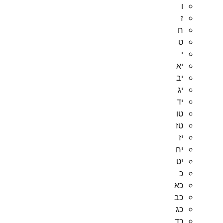
ו
ז
ח
ט
י
יא
יב
יג
יד
טו
טז
יז
יח
יט
כ
כא
כב
כג
כד