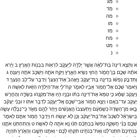
מג
מד
מה
מו
מז
מח
מט
נ
א
וַתֵּצֵ֤א
דִינָה֙
בַּת־
לֵאָ֔ה
אֲשֶׁ֥ר
יָלְדָ֖ה
לְיַעֲקֹ֑ב
לִרְא֖וֹת
בִּבְנ֥וֹת
הָאָֽרֶץ׃
ב
וַיַּ֨רְא
אֹתָ֜הּ
שְׁכֶ֧ם
בֶּן־
חֲמ֛וֹר
הַֽחִוִּ֖י
נְשִׂ֣יא
הָאָ֑רֶץ
וַיִּקַּ֥ח
אֹתָ֛הּ
וַיִּשְׁכַּ֥ב
אֹתָ֖הּ
וַיְעַנֶּֽהָ׃
ג
וַתִּדְבַּ֣ק
נַפְשׁ֔וֹ
בְּדִינָ֖ה
בַּֽת־
יַעֲקֹ֑ב
וַיֶּֽאֱהַב֙
אֶת־
הַֽנַּעֲרָ֔
וַיְדַבֵּ֖ר
עַל־
לֵ֥ב
הַֽנַּעֲרָֽ׃
ד
וַיֹּ֣אמֶר
שְׁכֶ֔ם
אֶל־
חֲמ֥וֹר
אָבִ֖יו
לֵאמֹ֑ר
קַֽח־
לִ֛י
אֶת־
הַיַּלְדָּ֥ה
הַזֹּ֖את
לְאִשָּֽׁה׃
ה
וְיַעֲקֹ֣ב
שָׁמַ֗ע
כִּ֤י
טִמֵּא֙
אֶת־
דִּינָ֣ה
בִתּ֔וֹ
וּבָנָ֛יו
הָי֥וּ
אֶת־
מִקְנֵ֖הוּ
בַּשָּׂדֶ֑ה
וְהֶחֱרִ֥שׁ
יַעֲקֹ֖ב
עַד־
בֹּאָֽם׃
ו
וַיֵּצֵ֛א
חֲמ֥וֹר
אֲבִֽי־
שְׁכֶ֖ם
אֶֽל־
יַעֲקֹ֑ב
לְדַבֵּ֖ר
אִתּֽוֹ׃
ז
וּבְנֵ֨י
יַעֲקֹ֜ב
בָּ֤אוּ
מִן־
הַשָּׂדֶה֙
כְּשָׁמְעָ֔ם
וַיִּֽתְעַצְּבוּ֙
הָֽאֲנָשִׁ֔ים
וַיִּ֥חַר
לָהֶ֖ם
מְאֹ֑ד
כִּֽי־
נְבָלָ֞ה
עָשָׂ֣ה
בְיִשְׂרָאֵ֗ל
לִשְׁכַּב֙
אֶת־
בַּֽת־
יַעֲקֹ֔ב
וְכֵ֖ן
לֹ֥א
יֵעָשֶֽׂה׃
ח
וַיְדַבֵּ֥ר
חֲמ֖וֹר
אִתָּ֣ם
לֵאמֹ֑ר
שְׁכֶ֣ם
בְּנִ֗י
חָֽשְׁקָ֤ה
נַפְשׁוֹ֙
בְּבִתְּכֶ֔ם
תְּנ֨וּ
נָ֥א
אֹתָ֛הּ
ל֖וֹ
לְאִשָּֽׁה׃
ט
וְהִֽתְחַתְּנ֖וּ
אֹתָ֑נוּ
בְּנֹֽתֵיכֶם֙
תִּתְּנוּ־
לָ֔נוּ
וְאֶת־
בְּנֹתֵ֖ינוּ
תִּקְח֥וּ
לָכֶֽם׃
י
וְאִתָּ֖נוּ
תֵּשֵׁ֑בוּ
וְהָאָ֙רֶץ֙
תִּהְיֶ֣ה