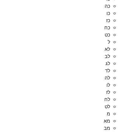
כה
כו
כז
כח
כט
ל
לא
לב
לג
לד
לה
לו
לז
לח
לט
מ
מא
מב