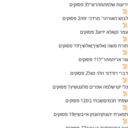
יריעות שלמה
מהרש"ל
3
פסוקים
📜
לבוש האורה
ר' מרדכי יפה
2
פסוקים
📜
עמר נקא
לא ידוע
3
פסוקים
📜
תורת משה (אלשיך)
אלשיך
19
פסוקים
📜
גור אריה
מהר"ל
11
פסוקים
📜
דברי דוד
דוד הלוי סגל
2
פסוקים
📜
כלי יקר
שלמה אפרים מלונטשיץ
1
פסוקים
📜
שפתי חכמים
שבתי בס
12
פסוקים
📜
תפארת יהונתן
יהונתן אייבשיץ
19
פסוקים
📜
אור החיים
חיים בן עטר
27
פסוקים