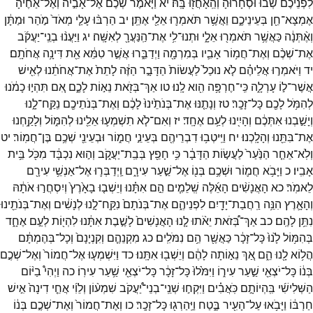
לִפְנֵיכֶ֔ם
שְׁבוּ֙
וּסְחָר֔וּהָ
וְהֵֽאָחֲז֖וּ
בָּֽהּ׃
יא
וַיֹּ֤אמֶר
שְׁכֶם֙
אֶל־
אָבִ֣יה
וְאֶל־
אַחֶ֔יהָ
אֶמְצָא־
חֵ֖ן
בְּעֵינֵיכֶ֑ם
וַאֲשֶׁ֥ר
תֹּאמְר֛וּ
אֵלַ֖י
אֶתֵּֽן׃
יב
הַרְבּ֨וּ
עָלַ֤י
מְאֹד֙
מֹ֣הַר
וּמַתָּ֔ן
וְאֶ֨תְּנָ֔ה
כַּאֲשֶׁ֥ר
תֹּאמְר֖וּ
אֵלָ֑י
וּתְנוּ־
לִ֥י
אֶת־
הַֽנַּעֲרָ֖
לְאִשָּֽׁה׃
יג
וַיַּעֲנ֨וּ
בְנֵֽי־
יַעֲקֹ֜ב
אֶת־
שְׁכֶ֨ם
וְאֶת־
חֲמ֥וֹר
אָבִ֛יו
בְּמִרְמָ֖ה
וַיְדַבֵּ֑רוּ
אֲשֶׁ֣ר
טִמֵּ֔א
אֵ֖ת
דִּינָ֥ה
אֲחֹתָֽם׃
יד
וַיֹּאמְר֣וּ
אֲלֵיהֶ֗ם
לֹ֤א
נוּכַל֙
לַעֲשׂוֹת֙
הַדָּבָ֣ר
הַזֶּ֔ה
לָתֵת֙
אֶת־
אֲחֹתֵ֔נוּ
לְאִ֖ישׁ
אֲשֶׁר־
ל֣וֹ
עָרְלָ֑ה
כִּֽי־
חֶרְפָּ֥ה
הִ֖וא
לָֽנוּ׃
טו
אַךְ־
בְּזֹ֖את
נֵא֣וֹת
לָכֶ֑ם
אִ֚ם
תִּהְי֣וּ
כָמֹ֔נוּ
לְהִמֹּ֥ל
לָכֶ֖ם
כָּל־
זָכָֽר׃
טז
וְנָתַ֤נּוּ
אֶת־
בְּנֹתֵ֙ינוּ֙
לָכֶ֔ם
וְאֶת־
בְּנֹתֵיכֶ֖ם
נִֽקַּֽח־
לָ֑נוּ
וְיָשַׁ֣בְנוּ
אִתְּכֶ֔ם
וְהָיִ֖ינוּ
לְעַ֥ם
אֶחָֽד׃
יז
וְאִם־
לֹ֧א
תִשְׁמְע֛וּ
אֵלֵ֖ינוּ
לְהִמּ֑וֹל
וְלָקַ֥חְנוּ
אֶת־
בִּתֵּ֖נוּ
וְהָלָֽכְנוּ׃
יח
וַיִּֽיטְב֥וּ
דִבְרֵיהֶ֖ם
בְּעֵינֵ֣י
חֲמ֑וֹר
וּבְעֵינֵ֖י
שְׁכֶ֥ם
בֶּן־
חֲמֽוֹר׃
יט
וְלֹֽא־
אֵחַ֤ר
הַנַּ֙עַר֙
לַעֲשׂ֣וֹת
הַדָּבָ֔ר
כִּ֥י
חָפֵ֖ץ
בְּבַֽת־
יַעֲקֹ֑ב
וְה֣וּא
נִכְבָּ֔ד
מִכֹּ֖ל
בֵּ֥ית
אָבִֽיו׃
כ
וַיָּבֹ֥א
חֲמ֛וֹר
וּשְׁכֶ֥ם
בְּנ֖וֹ
אֶל־
שַׁ֣עַר
עִירָ֑ם
וַֽיְדַבְּר֛וּ
אֶל־
אַנְשֵׁ֥י
עִירָ֖ם
לֵאמֹֽר׃
כא
הָאֲנָשִׁ֨ים
הָאֵ֜לֶּה
שְֽׁלֵמִ֧ים
הֵ֣ם
אִתָּ֗נוּ
וְיֵשְׁב֤וּ
בָאָ֙רֶץ֙
וְיִסְחֲר֣וּ
אֹתָ֔הּ
וְהָאָ֛רֶץ
הִנֵּ֥ה
רַֽחֲבַת־
יָדַ֖יִם
לִפְנֵיהֶ֑ם
אֶת־
בְּנֹתָם֙
נִקַּֽח־
לָ֣נוּ
לְנָשִׁ֔ים
וְאֶת־
בְּנֹתֵ֖ינוּ
נִתֵּ֥ן
לָהֶֽם׃
כב
אַךְ־
בְּ֠זֹאת
יֵאֹ֨תוּ
לָ֤נוּ
הָאֲנָשִׁים֙
לָשֶׁ֣בֶת
אִתָּ֔נוּ
לִהְי֖וֹת
לְעַ֣ם
אֶחָ֑ד
בְּהִמּ֥וֹל
לָ֙נוּ֙
כָּל־
זָכָ֔ר
כַּאֲשֶׁ֖ר
הֵ֥ם
נִמֹּלִֽים׃
כג
מִקְנֵהֶ֤ם
וְקִנְיָנָם֙
וְכָל־
בְּהֶמְתָּ֔ם
הֲל֥וֹא
לָ֖נוּ
הֵ֑ם
אַ֚ךְ
נֵא֣וֹתָה
לָהֶ֔ם
וְיֵשְׁב֖וּ
אִתָּֽנוּ׃
כד
וַיִּשְׁמְע֤וּ
אֶל־
חֲמוֹר֙
וְאֶל־
שְׁכֶ֣ם
בְּנ֔וֹ
כָּל־
יֹצְאֵ֖י
שַׁ֣עַר
עִיר֑וֹ
וַיִּמֹּ֙לוּ֙
כָּל־
זָכָ֔ר
כָּל־
יֹצְאֵ֖י
שַׁ֥עַר
עִירֽוֹ׃
כה
וַיְהִי֩
בַיּ֨וֹם
הַשְּׁלִישִׁ֜י
בִּֽהְיוֹתָ֣ם
כֹּֽאֲבִ֗ים
וַיִּקְח֣וּ
שְׁנֵֽי־
בְנֵי־
יַ֠עֲקֹב
שִׁמְע֨וֹן
וְלֵוִ֜י
אֲחֵ֤י
דִינָה֙
אִ֣ישׁ
חַרְבּ֔וֹ
וַיָּבֹ֥אוּ
עַל־
הָעִ֖יר
בֶּ֑טַח
וַיַּֽהַרְג֖וּ
כָּל־
זָכָֽר׃
כו
וְאֶת־
חֲמוֹר֙
וְאֶת־
שְׁכֶ֣ם
בְּנ֔וֹ