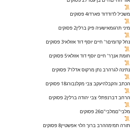
📜
משכיל לדוד
דוד פארדו
4
פסוקים
📜
מיני תרגומא
ישעיה פיק ברלין
2
פסוקים
📜
נחל קדומים
ר' חיים יוסף דוד אזולאי
3
פסוקים
📜
חומת אנך
ר' חיים יוסף דוד אזולאי
5
פסוקים
📜
נתינה לגר
הרב נתן מרקוס אדלר
7
פסוקים
📜
הכתב והקבלה
יעקב צבי מקלנבורג
18
פסוקים
📜
הרחב דבר
נפתלי צבי יהודה ברלין
2
פסוקים
📜
מלבי"ם
מלבי"ם
26
פסוקים
📜
תורה תמימה
הרב ברוך הלוי אפשטיין
8
פסוקים