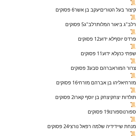
📜
קיצור בעל הטורים
יעקב בן אשר
6
פסוקים
📜
רלב"ג ביאור המלות
רלב"ג
5
פסוקים
📜
פרדס יוסף
לא ידוע
12
פסוקים
📜
שפתי כהן
לא ידוע
11
פסוקים
📜
צרור המור
אברהם סבע
3
פסוקים
📜
מזרחי
אליהו בן אברהם מזרחי
16
פסוקים
📜
תולדות יצחק
יצחק בן יוסף קארו
2
פסוקים
📜
ספורנו
ספורנו
19
פסוקים
📜
מנחת שי
ידידיה שלמה רפאל נורצי
24
פסוקים
📜