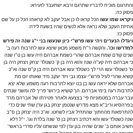
והתרגום מוכיח לדבריו שתרגם ורבא ישתעבד לזעירא:
פסוק
כה
:
ויקראו שמו עשו
הכל קראו לו כן אבל יעקב לא קראוהו הכל כן על שם
אחיזת העקב שלא נראה אלא לנשים שהיו בשעת לידה:
פסוק
כז
:
ויגדלו הנערים ויהי עשו פרש"י כיון שנעשו בני י"ג שנה זה פירש
למדרשו וכו'.
והקשה ר"ת משמע מכאן שיצא עשו לתרבות רעה ב'
שנים קודם שמת אברהם שהרי כשמת אברהם היה עשו בן ט"ו שנה
כי אברהם חיה קע"ה שנה והוא היה בן ק' כשנולד יצחק ויצחק היה בן
ס' כשנולד עשו הרי לך כשנולד עשו אברהם היה בן ק"ס שנה וא"כ
קשיא שהרי לעיל פרש"י עצמו גבי ויזד יעקב נזיד שאותו יום מת
אברהם שלא יראה עשו בן בנו יוצא לתרבות רעה משמע שלא יצא
לתרבות רעה בימי אברהם. הך קושיא בירוש' פריך לה ומשני שנתים
עבר עברה במטמוניות פי' בצצעא ולאחר פטירתו של אברהם מרד
בפרהסיא וריב"א מצא מדרש שנטמן יצחק בגן עדן שתי שנים כדי
להתרפאות מהחתוך שהתחיל אביו לשחטו. וא"כ היה יצחק בן ס"ב
שנה כשנולד עשו והא דכתיב ויצחק בן ס' שנה בלדת וגו'. י"ל דלא
חשיב אותם ב' שנים שהיה בגן עדן לפי שנשתנו עליו סדרי בראשי'