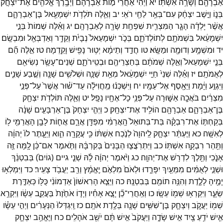
אַבְרָהָ֖ם
וְשָׂרָ֥ה
אִשְׁתּֽוֹ׃
יא
וַיְהִ֗י
אַחֲרֵי֙
מ֣וֹת
אַבְרָהָ֔ם
וַיְבָ֥רֶךְ
אֱלֹהִ֖ים
אֶת־
יִצְחָ֣ק
בְּנ֑וֹ
וַיֵּ֣שֶׁב
יִצְחָ֔ק
עִם־
בְּאֵ֥ר
לַחַ֖י
רֹאִֽי׃
יב
וְאֵ֛לֶּה
תֹּלְדֹ֥ת
יִשְׁמָעֵ֖אל
בֶּן־
אַבְרָהָ֑ם
אֲשֶׁ֨ר
יָלְדָ֜ה
הָגָ֧ר
הַמִּצְרִ֛ית
שִׁפְחַ֥ת
שָׂרָ֖ה
לְאַבְרָהָֽם׃
יג
וְאֵ֗לֶּה
שְׁמוֹת֙
בְּנֵ֣י
יִשְׁמָעֵ֔אל
בִּשְׁמֹתָ֖ם
לְתוֹלְדֹתָ֑ם
בְּכֹ֤ר
יִשְׁמָעֵאל֙
נְבָיֹ֔ת
וְקֵדָ֥ר
וְאַדְבְּאֵ֖ל
וּמִבְשָֽׂם׃
יד
וּמִשְׁמָ֥ע
וְדוּמָ֖ה
וּמַשָּֽׂא׃
טו
חֲדַ֣ד
וְתֵימָ֔א
יְט֥וּר
נָפִ֖ישׁ
וָקֵֽדְמָה׃
טז
אֵ֣לֶּה
הֵ֞ם
בְּנֵ֤י
יִשְׁמָעֵאל֙
וְאֵ֣לֶּה
שְׁמֹתָ֔ם
בְּחַצְרֵיהֶ֖ם
וּבְטִֽירֹתָ֑ם
שְׁנֵים־
עָשָׂ֥ר
נְשִׂיאִ֖ם
לְאֻמֹּתָֽם׃
יז
וְאֵ֗לֶּה
שְׁנֵי֙
חַיֵּ֣י
יִשְׁמָעֵ֔אל
מְאַ֥ת
שָׁנָ֛ה
וּשְׁלֹשִׁ֥ים
שָׁנָ֖ה
וְשֶׁ֣בַע
שָׁנִ֑ים
וַיִּגְוַ֣ע
וַיָּ֔מָת
וַיֵּאָ֖סֶף
אֶל־
עַמָּֽיו׃
יח
וַיִּשְׁכְּנ֨וּ
מֵֽחֲוִילָ֜ה
עַד־
שׁ֗וּר
אֲשֶׁר֙
עַל־
פְּנֵ֣י
מִצְרַ֔יִם
בֹּאֲכָ֖ה
אַשּׁ֑וּרָה
עַל־
פְּנֵ֥י
כָל־
אֶחָ֖יו
נָפָֽל׃
יט
וְאֵ֛לֶּה
תּוֹלְדֹ֥ת
יִצְחָ֖ק
בֶּן־
אַבְרָהָ֑ם
אַבְרָהָ֖ם
הוֹלִ֥יד
אֶת־
יִצְחָֽק׃
כ
וַיְהִ֤י
יִצְחָק֙
בֶּן־
אַרְבָּעִ֣ים
שָׁנָ֔ה
בְּקַחְתּ֣וֹ
אֶת־
רִבְקָ֗ה
בַּת־
בְּתוּאֵל֙
הָֽאֲרַמִּ֔י
מִפַּדַּ֖ן
אֲרָ֑ם
אֲח֛וֹת
לָבָ֥ן
הָאֲרַמִּ֖י
ל֥וֹ
לְאִשָּֽׁה׃
כא
וַיֶּעְתַּ֨ר
יִצְחָ֤ק
לַֽיהוָה֙
לְנֹ֣כַח
אִשְׁתּ֔וֹ
כִּ֥י
עֲקָרָ֖ה
הִ֑וא
וַיֵּעָ֤תֶר
לוֹ֙
יְהוָ֔ה
וַתַּ֖הַר
רִבְקָ֥ה
אִשְׁתּֽוֹ׃
כב
וַיִּתְרֹֽצֲצ֤וּ
הַבָּנִים֙
בְּקִרְבָּ֔הּ
וַתֹּ֣אמֶר
אִם־
כֵּ֔ן
לָ֥מָּה
זֶּ֖ה
אָנֹ֑כִי
וַתֵּ֖לֶךְ
לִדְרֹ֥שׁ
אֶת־
יְהוָֽה׃
כג
וַיֹּ֨אמֶר
יְהוָ֜ה
לָ֗הּ
שְׁנֵ֤י
גיים
(
גוֹיִם֙
)
בְּבִטְנֵ֔ךְ
וּשְׁנֵ֣י
לְאֻמִּ֔ים
מִמֵּעַ֖יִךְ
יִפָּרֵ֑דוּ
וּלְאֹם֙
מִלְאֹ֣ם
יֶֽאֱמָ֔ץ
וְרַ֖ב
יַעֲבֹ֥ד
צָעִֽיר׃
כד
וַיִּמְלְא֥וּ
יָמֶ֖יהָ
לָלֶ֑דֶת
וְהִנֵּ֥ה
תוֹמִ֖ם
בְּבִטְנָֽהּ׃
כה
וַיֵּצֵ֤א
הָרִאשׁוֹן֙
אַדְמוֹנִ֔י
כֻּלּ֖וֹ
כְּאַדֶּ֣רֶת
שֵׂעָ֑ר
וַיִּקְרְא֥וּ
שְׁמ֖וֹ
עֵשָֽׂו׃
כו
וְאַֽחֲרֵי־
כֵ֞ן
יָצָ֣א
אָחִ֗יו
וְיָד֤וֹ
אֹחֶ֙זֶת֙
בַּעֲקֵ֣ב
עֵשָׂ֔ו
וַיִּקְרָ֥א
שְׁמ֖וֹ
יַעֲקֹ֑ב
וְיִצְחָ֛ק
בֶּן־
שִׁשִּׁ֥ים
שָׁנָ֖ה
בְּלֶ֥דֶת
אֹתָֽם׃
כז
וַֽיִּגְדְּלוּ֙
הַנְּעָרִ֔ים
וַיְהִ֣י
עֵשָׂ֗ו
אִ֛ישׁ
יֹדֵ֥עַ
צַ֖יִד
אִ֣ישׁ
שָׂדֶ֑ה
וְיַעֲקֹב֙
אִ֣ישׁ
תָּ֔ם
יֹשֵׁ֖ב
אֹהָלִֽים׃
כח
וַיֶּאֱהַ֥ב
יִצְחָ֛ק