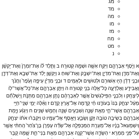
מג
מד
מה
מו
מז
מח
מט
נ
א
וַיֹּ֧סֶף
אַבְרָהָ֛ם
וַיִּקַּ֥ח
אִשָּׁ֖ה
וּשְׁמָ֥הּ
קְטוּרָֽה׃
ב
וַתֵּ֣לֶד
ל֗וֹ
אֶת־
זִמְרָן֙
וְאֶת־
יָקְשָׁ֔ן
וְאֶת־
מְדָ֖ן
וְאֶת־
מִדְיָ֑ן
וְאֶת־
יִשְׁבָּ֖ק
וְאֶת־
שֽׁוּחַ׃
ג
וְיָקְשָׁ֣ן
יָלַ֔ד
אֶת־
שְׁבָ֖א
וְאֶת־
דְּדָ֑ן
וּבְנֵ֣י
דְדָ֔ן
הָי֛וּ
אַשּׁוּרִ֥ם
וּלְטוּשִׁ֖ים
וּלְאֻמִּֽים׃
ד
וּבְנֵ֣י
מִדְיָ֗ן
עֵיפָ֤ה
וָעֵ֙פֶר֙
וַחֲנֹ֔ךְ
וַאֲבִידָ֖ע
וְאֶלְדָּעָ֑ה
כָּל־
אֵ֖לֶּה
בְּנֵ֥י
קְטוּרָֽה׃
ה
וַיִּתֵּ֧ן
אַבְרָהָ֛ם
אֶת־
כָּל־
אֲשֶׁר־
ל֖וֹ
לְיִצְחָֽק׃
ו
וְלִבְנֵ֤י
הַפִּֽילַגְשִׁים֙
אֲשֶׁ֣ר
לְאַבְרָהָ֔ם
נָתַ֥ן
אַבְרָהָ֖ם
מַתָּנֹ֑ת
וַֽיְשַׁלְּחֵ֞ם
מֵעַ֨ל
יִצְחָ֤ק
בְּנוֹ֙
בְּעוֹדֶ֣נּוּ
חַ֔י
קֵ֖דְמָה
אֶל־
אֶ֥רֶץ
קֶֽדֶם׃
ז
וְאֵ֗לֶּה
יְמֵ֛י
שְׁנֵֽי־
חַיֵּ֥י
אַבְרָהָ֖ם
אֲשֶׁר־
חָ֑י
מְאַ֥ת
שָׁנָ֛ה
וְשִׁבְעִ֥ים
שָׁנָ֖ה
וְחָמֵ֥שׁ
שָׁנִֽים׃
ח
וַיִּגְוַ֨ע
וַיָּ֧מָת
אַבְרָהָ֛ם
בְּשֵׂיבָ֥ה
טוֹבָ֖ה
זָקֵ֣ן
וְשָׂבֵ֑עַ
וַיֵּאָ֖סֶף
אֶל־
עַמָּֽיו׃
ט
וַיִּקְבְּר֨וּ
אֹת֜וֹ
יִצְחָ֤ק
וְיִשְׁמָעֵאל֙
בָּנָ֔יו
אֶל־
מְעָרַ֖ת
הַמַּכְפֵּלָ֑ה
אֶל־
שְׂדֵ֞ה
עֶפְרֹ֤ן
בֶּן־
צֹ֙חַר֙
הַֽחִתִּ֔י
אֲשֶׁ֖ר
עַל־
פְּנֵ֥י
מַמְרֵֽא׃
י
הַשָּׂדֶ֛ה
אֲשֶׁר־
קָנָ֥ה
אַבְרָהָ֖ם
מֵאֵ֣ת
בְּנֵי־
חֵ֑ת
שָׁ֛מָּה
קֻבַּ֥ר