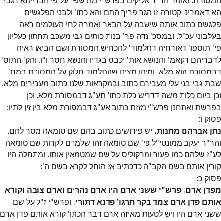
המסורת. ואומר הר"ר אליקים בפרש"י מה שפי' על פי הברייתא דגבי
הא דאמרינן קטורה זו הגר פריך התם והא כתו' ולבני הפלגשים
פלגשם כתוב אותה שישבה על הבאר ואמרה לחי העולמים ראה
בעלבוני עכ"ל. ובמסכ' נדה פר' בנות כותים גבי משכב תחתון כעליון
פי' תוספו' דאורחיה דתלמוד' להכחיש המסורת ושם הביאו ראיה
לדבריהם דקאמ' והנושא אות' יכבס בגדיו והנשא חסר ו"ו. והק' התוס'
דבמסורת הוא מלא. ומיהו מצינו שהתלמוד חלוק על המסורת במס'
שבת גבי בני עלי מעבירם כתוב ובמקראות שלנו כתוב מעבירים מלא.
וכן ביום כלות משה דדריש כלת כתו' תע"ג דבמסורת מלא. וכן
בפרשת ואתחנן פרש"י מזזת כתוב אע"ג דבמסורת מלא בין זין לתיו:
פסוק
ו
:
נתן אברהם מתנות.
יש פירושים כתוב בהם שם טומאה מסר להם.
והר"ר יעקב ממונטי"ל פי' שם טומאה זהו שלמדם לקרות שם טומאה
לע"ז שלהם כמו פעור ומרקוליס על שם שמטמאין אותו. ומתחלה היו
קורין אותם בשם הקב"ה כדכתיב אז הוחל לקרא בשם ה':
פסוק
כ
:
מפדן ארם. פרש"י ששני ארם היו ארם נהרים וארם צובה וקורא
אותם פדן ארם צמד בקר תרגו' פדנא דתורי.
ופרש"י ז"ל על שם
ששני ארם היו ויש לטעות מאיזה ארם דבר הכתו' קורא אותם פדן ארם