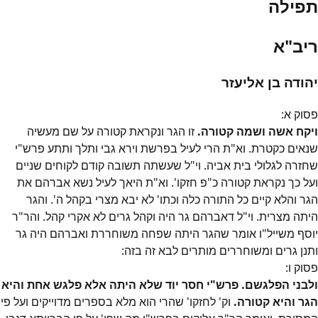
תפילה
ריב"א
יהודה בן אליעזר
פסוק
א
:
ויקח אשה ושמה קטורה.
זו הגר ונקראת קטורה על שם מעשיה
שנאים כקטרת. וא"ת הרי לעיל בפרשת וירא גבי ותלך ותתע פרש"י
שחזרה לגלולי בית אביה. וי"ל שעשתה תשובה קודם לקוחים שניים
ועל כך נקראת קטורה כ"פ חזקו'. וא"ת היאך לעיל נשא אברהם את
הגר והלא קיים כל התורה כלה וכתו' לא יבא מצרי בקהל ה'. והגר
היתה מצרית. וי"ל דאברהם גר היה וקהל גרים לא אקרי קהל. והר"ר
יוסף משייל"ו אומר שהגר היתה שפחה משוחררת ואברהם היה גר
ותנן גרים ומשוחררים מותרים לבא זה בזה:
פסוק
ו
:
ולבני הפלגשם. פרש"י חסר יוד שלא היתה אלא פלגש אחת והיא
הגר והיא קטורה.
וק' לחזקו' שהרי הוא מלא בספרים מדוייקים ועל פי