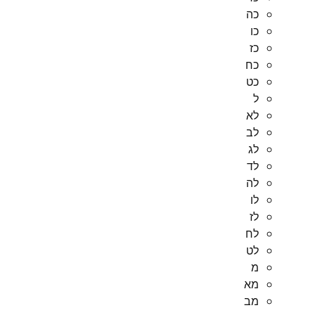
כה
כו
כז
כח
כט
ל
לא
לב
לג
לד
לה
לו
לז
לח
לט
מ
מא
מב