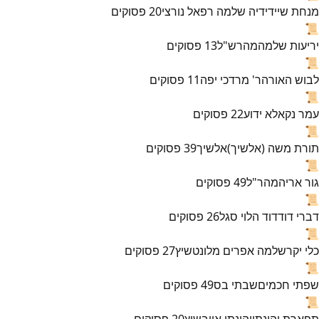
מנחת שי
ידידיה שלמה רפאל נורצי
20
פסוקים
📜
יריעות שלמה
מהרש"ל
13
פסוקים
📜
לבוש האורה
ר' מרדכי יפה
11
פסוקים
📜
עמר נקא
לא ידוע
22
פסוקים
📜
תורת משה (אלשיך)
אלשיך
39
פסוקים
📜
גור אריה
מהר"ל
49
פסוקים
📜
דברי דוד
דוד הלוי סגל
26
פסוקים
📜
כלי יקר
שלמה אפרים מלונטשיץ
27
פסוקים
📜
שפתי חכמים
שבתי בס
49
פסוקים
📜
תפארת יהונתן
יהונתן אייבשיץ
20
פסוקים