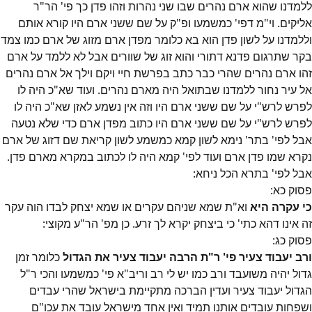
ללמדנו שהוא ארם נהרים שבו שני נהרות וזהו פדן כך פי' הר"ר
אליקים. וי"מ דפי' כמשמעו ופ"ק על שם ששני ארם היו קורא אותם
וללמדנו על לשון פדן הוא בא כלומר מפדן ארם מזוג של ארם כמו צמד
בקר שתרגום פדנא דתורי והוא זוג של שוורים אבל לא ללמד על ארם
זהו ארם נהרים שהרי כבר כתב בפרשת חיי ויקם וילך אל ארם נהרים
אל עיר נחור ללמדנו שבתואל היה מארם נהרים. ועוד שא"כ היה לו
לפרש לרש"י על שם ששני ארם היו וזה אין נשמע לאזן שא"כ היה לו
לפרש לרש"י על שם ששני ארם היו כתוב מפדן ארם כדי שלא נטעה
אבל לפי' בתר' נימא לשון קמא כמשמע לשון קריאת שם דזוג של ארם
נקרא שמו פדן ארם ועוד לפי' קמא היה לו לכתוב במקרא מארם פדן.
אבל לפי' בתרא הכל ניחא:
פסוק
כא
:
כי עקרה היא
וא"ת שמא שניהם עקרים או שמא יצחק לבדו הוה עקר
זה אינו דהא כתי' כי ביצחק יקרא לך זרע. כן מפ' הר"ע מקוצי:
פסוק
כג
:
ורב יעבוד צעיר פי' ר"ת הרבה יעבוד צעיר את הגדול
כלומר זמן
גדול יהיה משועבד ורב כמו יש לי רב וריב"א פי' כמשמעו והכי ר"ל
הגדול יעבוד צעיר ועדין הברכה מתקיימת בישראל שהרי עבדים
ושפחות עובדים אותנו תמיד ואין אחד מישראל עובד את עכו"ם