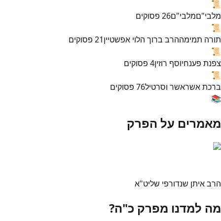
📜
מלבי"ם
מלבי"ם
26
פסוקים
📜
תורה תמימה
הרב ברוך הלוי אפשטיין
21
פסוקים
📜
צפנת פענח
יוסף רוזין
4
פסוקים
📜
ברכת אשר
אשר וסרטיל
76
פסוקים
📚
מאמרים על הפרק
הרב איתן שנדורפי שליט"א
מה למדנו מפרק כ"ה?