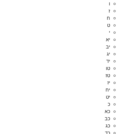
ו
ז
ח
ט
י
יא
יב
יג
יד
טו
טז
יז
יח
יט
כ
כא
כב
כג
כד