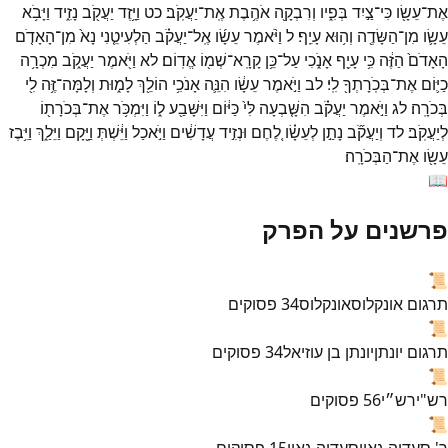
אֶת־
עֵשָׂ֖ו
כִּי־
צַ֣יִד
בְּפִ֑יו
וְרִבְקָ֖ה
אֹהֶ֥בֶת
אֶֽת־
יַעֲקֹֽב׃
כט
וַיָּ֥זֶד
יַעֲקֹ֖ב
נָזִ֑יד
וַיָּבֹ֥א
עֵשָׂ֛ו
מִן־
הַשָּׂדֶ֖ה
וְה֥וּא
עָיֵֽף׃
ל
וַיֹּ֨אמֶר
עֵשָׂ֜ו
אֶֽל־
יַעֲקֹ֗ב
הַלְעִיטֵ֤נִי
נָא֙
מִן־
הָאָדֹ֤ם
הָאָדֹם֙
הַזֶּ֔ה
כִּ֥י
עָיֵ֖ף
אָנֹ֑כִי
עַל־
כֵּ֥ן
קָרָֽא־
שְׁמ֖וֹ
אֱדֽוֹם׃
לא
וַיֹּ֖אמֶר
יַעֲקֹ֑ב
מִכְרָ֥ה
כַיּ֛וֹם
אֶת־
בְּכֹֽרָתְךָ֖
לִֽי׃
לב
וַיֹּ֣אמֶר
עֵשָׂ֔ו
הִנֵּ֛ה
אָנֹכִ֥י
הוֹלֵ֖ךְ
לָמ֑וּת
וְלָמָּה־
זֶּ֥ה
לִ֖י
בְּכֹרָֽה׃
לג
וַיֹּ֣אמֶר
יַעֲקֹ֗ב
הִשָּׁ֤בְעָה
לִּי֙
כַּיּ֔וֹם
וַיִּשָּׁבַ֖ע
ל֑וֹ
וַיִּמְכֹּ֥ר
אֶת־
בְּכֹרָת֖וֹ
לְיַעֲקֹֽב׃
לד
וְיַעֲקֹ֞ב
נָתַ֣ן
לְעֵשָׂ֗ו
לֶ֚חֶם
וּנְזִ֣יד
עֲדָשִׁ֔ים
וַיֹּ֣אכַל
וַיֵּ֔שְׁתְּ
וַיָּ֖קָם
וַיֵּלַ֑ךְ
וַיִּ֥בֶז
עֵשָׂ֖ו
אֶת־
הַבְּכֹרָֽה׃
📖
פרשנים על הפרק
📜
תרגום אונקלוס
אונקלוס
34
פסוקים
📜
תרגום יונתן
יונתן בן עוזיאל
34
פסוקים
📜
רש"י
רש״י
56
פסוקים
📜
ר' סעדיה גאון
סעדיה גאון
15
פסוקים