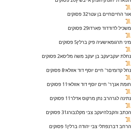
📜
אור החיים
חיים בן עטר
32
פסוקים
📜
משכיל לדוד
דוד פארדו
29
פסוקים
📜
מיני תרגומא
ישעיה פיק ברלין
5
פסוקים
📜
נחלת יעקב
יעקב בן יעקב משה מליסא
2
פסוקים
📜
נחל קדומים
ר' חיים יוסף דוד אזולאי
8
פסוקים
📜
חומת אנך
ר' חיים יוסף דוד אזולאי
11
פסוקים
📜
נתינה לגר
הרב נתן מרקוס אדלר
11
פסוקים
📜
הכתב והקבלה
יעקב צבי מקלנבורג
31
פסוקים
📜
הרחב דבר
נפתלי צבי יהודה ברלין
1
פסוקים