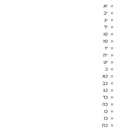
יא
יב
יג
יד
טו
טז
יז
יח
יט
כ
כא
כב
כג
כד
כה
כו
כז
כח