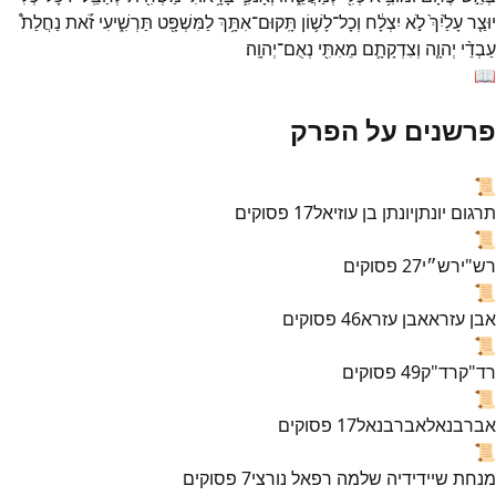
יוּצַ֤ר
עָלַ֙יִךְ֙
לֹ֣א
יִצְלָ֔ח
וְכָל־
לָשׁ֛וֹן
תָּֽקוּם־
אִתָּ֥ךְ
לַמִּשְׁפָּ֖ט
תַּרְשִׁ֑יעִי
זֹ֡את
נַחֲלַת֩
עַבְדֵ֨י
יְהוָ֧ה
וְצִדְקָתָ֛ם
מֵאִתִּ֖י
נְאֻם־
יְהוָֽה׃
📖
פרשנים על הפרק
📜
תרגום יונתן
יונתן בן עוזיאל
17
פסוקים
📜
רש"י
רש״י
27
פסוקים
📜
אבן עזרא
אבן עזרא
46
פסוקים
📜
רד"ק
רד"ק
49
פסוקים
📜
אברבנאל
אברבנאל
17
פסוקים
📜
מנחת שי
ידידיה שלמה רפאל נורצי
7
פסוקים