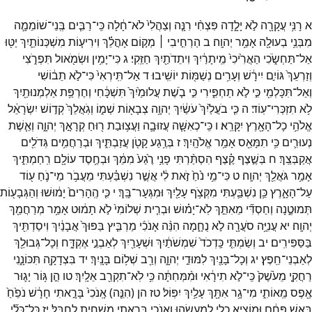
א
רָנִּ֥י
עֲקָרָ֖ה
לֹ֣א
יָלָ֑דָה
פִּצְחִ֨י
רִנָּ֤ה
וְצַהֲלִי֙
לֹא־
חָ֔לָה
כִּֽי־
רַבִּ֧ים
בְּֽנֵי־
שׁוֹמֵמָ֛ה
מִבְּנֵ֥י
בְעוּלָ֖ה
אָמַ֥ר
יְהוָֽה׃
ב
הַרְחִ֣יבִי ׀
מְק֣וֹם
אָהֳלֵ֗ךְ
וִירִיע֧וֹת
מִשְׁכְּנוֹתַ֛יִךְ
יַטּ֖וּ
אַל־
תַּחְשֹׂ֑כִי
הַאֲרִ֙יכִי֙
מֵֽיתָרַ֔יִךְ
וִיתֵדֹתַ֖יִךְ
חַזֵּֽקִי׃
ג
כִּי־
יָמִ֥ין
וּשְׂמֹ֖אול
תִּפְרֹ֑צִי
וְזַרְעֵךְ֙
גּוֹיִ֣ם
יִירָ֔שׁ
וְעָרִ֥ים
נְשַׁמּ֖וֹת
יוֹשִֽׁיבוּ׃
ד
אַל־
תִּֽירְאִי֙
כִּי־
לֹ֣א
תֵב֔וֹשִׁי
וְאַל־
תִּכָּלְמִ֖י
כִּ֣י
לֹ֣א
תַחְפִּ֑ירִי
כִּ֣י
בֹ֤שֶׁת
עֲלוּמַ֙יִךְ֙
תִּשְׁכָּ֔חִי
וְחֶרְפַּ֥ת
אַלְמְנוּתַ֖יִךְ
לֹ֥א
תִזְכְּרִי־
עֽוֹד׃
ה
כִּ֤י
בֹעֲלַ֙יִךְ֙
עֹשַׂ֔יִךְ
יְהוָ֥ה
צְבָא֖וֹת
שְׁמ֑וֹ
וְגֹֽאֲלֵךְ֙
קְד֣וֹשׁ
יִשְׂרָאֵ֔ל
אֱלֹהֵ֥י
כָל־
הָאָ֖רֶץ
יִקָּרֵֽא׃
ו
כִּֽי־
כְאִשָּׁ֧ה
עֲזוּבָ֛ה
וַעֲצ֥וּבַת
ר֖וּחַ
קְרָאָ֣ךְ
יְהוָ֑ה
וְאֵ֧שֶׁת
נְעוּרִ֛ים
כִּ֥י
תִמָּאֵ֖ס
אָמַ֥ר
אֱלֹהָֽיִךְ׃
ז
בְּרֶ֥גַע
קָטֹ֖ן
עֲזַבְתִּ֑יךְ
וּבְרַחֲמִ֥ים
גְּדֹלִ֖ים
אֲקַבְּצֵֽךְ׃
ח
בְּשֶׁ֣צֶף
קֶ֗צֶף
הִסְתַּ֨רְתִּי
פָנַ֥י
רֶ֙גַע֙
מִמֵּ֔ךְ
וּבְחֶ֥סֶד
עוֹלָ֖ם
רִֽחַמְתִּ֑יךְ
אָמַ֥ר
גֹּאֲלֵ֖ךְ
יְהוָֽה׃
ט
כִּי־
מֵ֥י
נֹ֙חַ֙
זֹ֣את
לִ֔י
אֲשֶׁ֣ר
נִשְׁבַּ֗עְתִּי
מֵעֲבֹ֥ר
מֵי־
נֹ֛חַ
ע֖וֹד
עַל־
הָאָ֑רֶץ
כֵּ֥ן
נִשְׁבַּ֛עְתִּי
מִקְּצֹ֥ף
עָלַ֖יִךְ
וּמִגְּעָר־
בָּֽךְ׃
י
כִּ֤י
הֶֽהָרִים֙
יָמ֔וּשׁוּ
וְהַגְּבָע֖וֹת
תְּמוּטֶ֑נָה
וְחַסְדִּ֞י
מֵאִתֵּ֣ךְ
לֹֽא־
יָמ֗וּשׁ
וּבְרִ֤ית
שְׁלוֹמִי֙
לֹ֣א
תָמ֔וּט
אָמַ֥ר
מְרַחֲמֵ֖ךְ
יְהוָֽה׃
יא
עֲנִיָּ֥ה
סֹעֲרָ֖ה
לֹ֣א
נֻחָ֑מָה
הִנֵּ֨ה
אָנֹכִ֜י
מַרְבִּ֤יץ
בַּפּוּךְ֙
אֲבָנַ֔יִךְ
וִיסַדְתִּ֖יךְ
בַּסַּפִּירִֽים׃
יב
וְשַׂמְתִּ֤י
כַּֽדְכֹד֙
שִׁמְשֹׁתַ֔יִךְ
וּשְׁעָרַ֖יִךְ
לְאַבְנֵ֣י
אֶקְדָּ֑ח
וְכָל־
גְּבוּלֵ֖ךְ
לְאַבְנֵי־
חֵֽפֶץ׃
יג
וְכָל־
בָּנַ֖יִךְ
לִמּוּדֵ֣י
יְהוָ֑ה
וְרַ֖ב
שְׁל֥וֹם
בָּנָֽיִךְ׃
יד
בִּצְדָקָ֖ה
תִּכּוֹנָ֑נִי
רַחֲקִ֤י
מֵעֹ֙שֶׁק֙
כִּֽי־
לֹ֣א
תִירָ֔אִי
וּמִ֨מְּחִתָּ֔ה
כִּ֥י
לֹֽא־
תִקְרַ֖ב
אֵלָֽיִךְ׃
טו
הֵ֣ן
גּ֥וֹר
יָג֛וּר
אֶ֖פֶס
מֵֽאוֹתִ֑י
מִי־
גָ֥ר
אִתָּ֖ךְ
עָלַ֥יִךְ
יִפּֽוֹל׃
טז
הן
(
הִנֵּ֤ה
)
אָֽנֹכִי֙
בָּרָ֣אתִי
חָרָ֔שׁ
נֹפֵ֙חַ֙
בְּאֵ֣שׁ
פֶּחָ֔ם
וּמוֹצִ֥יא
כְלִ֖י
לְמַעֲשֵׂ֑הוּ
וְאָנֹכִ֛י
בָּרָ֥אתִי
מַשְׁחִ֖ית
לְחַבֵּֽל׃
יז
כָּל־
כְּלִ֞י