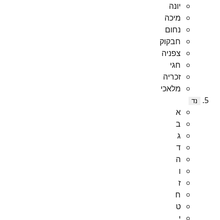
יונה
מיכה
נחום
חבקוק
צפניה
חגי
זכריה
מלאכי
נד
א
ב
ג
ד
ה
ו
ז
ח
ט
י