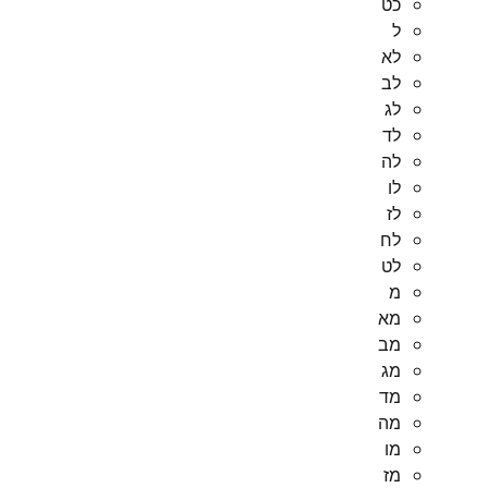
כט
ל
לא
לב
לג
לד
לה
לו
לז
לח
לט
מ
מא
מב
מג
מד
מה
מו
מז