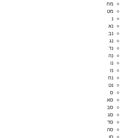
מח
מט
נ
נא
נב
נג
נד
נה
נו
נז
נח
נט
ס
סא
סב
סג
סד
סה
סו