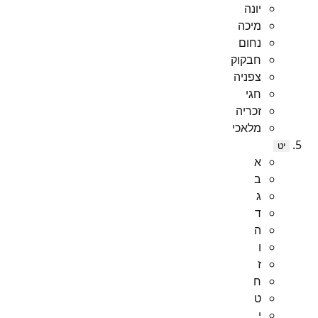
יונה
מיכה
נחום
חבקוק
צפניה
חגי
זכריה
מלאכי
יט
א
ב
ג
ד
ה
ו
ז
ח
ט
י