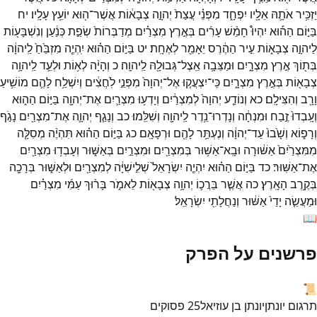
יַזְכִּ֥יר
אֹתָ֛הּ
אֵלָ֖יו
יִפְחָ֑ד
מִפְּנֵ֗י
עֲצַת֙
יְהוָ֣ה
צְבָא֔וֹת
אֲשֶׁר־
ה֖וּא
יוֹעֵ֥ץ
עָלָֽיו׃
יח
בַּיּ֣וֹם
הַה֡וּא
יִהְיוּ֩
חָמֵ֨שׁ
עָרִ֜ים
בְּאֶ֣רֶץ
מִצְרַ֗יִם
מְדַבְּרוֹת֙
שְׂפַ֣ת
כְּנַ֔עַן
וְנִשְׁבָּע֖וֹת
לַיהוָ֣ה
צְבָא֑וֹת
עִ֣יר
הַהֶ֔רֶס
יֵאָמֵ֖ר
לְאֶחָֽת׃
יט
בַּיּ֣וֹם
הַה֗וּא
יִֽהְיֶ֤ה
מִזְבֵּ֙חַ֙
לַֽיהוָ֔ה
בְּת֖וֹךְ
אֶ֣רֶץ
מִצְרָ֑יִם
וּמַצֵּבָ֥ה
אֵֽצֶל־
גְּבוּלָ֖הּ
לַֽיהוָֽה׃
כ
וְהָיָ֨ה
לְא֥וֹת
וּלְעֵ֛ד
לַֽיהוָ֥ה
צְבָא֖וֹת
בְּאֶ֣רֶץ
מִצְרָ֑יִם
כִּֽי־
יִצְעֲק֤וּ
אֶל־
יְהוָה֙
מִפְּנֵ֣י
לֹֽחֲצִ֔ים
וְיִשְׁלַ֥ח
לָהֶ֛ם
מוֹשִׁ֥יעַ
וָרָ֖ב
וְהִצִּילָֽם׃
כא
וְנוֹדַ֤ע
יְהוָה֙
לְמִצְרַ֔יִם
וְיָדְע֥וּ
מִצְרַ֛יִם
אֶת־
יְהוָ֖ה
בַּיּ֣וֹם
הַה֑וּא
וְעָֽבְדוּ֙
זֶ֣בַח
וּמִנְחָ֔ה
וְנָדְרוּ־
נֵ֥דֶר
לַֽיהוָ֖ה
וְשִׁלֵּֽמוּ׃
כב
וְנָגַ֧ף
יְהוָ֛ה
אֶת־
מִצְרַ֖יִם
נָגֹ֣ף
וְרָפ֑וֹא
וְשָׁ֙בוּ֙
עַד־
יְהוָ֔ה
וְנֶעְתַּ֥ר
לָהֶ֖ם
וּרְפָאָֽם׃
כג
בַּיּ֣וֹם
הַה֗וּא
תִּהְיֶ֨ה
מְסִלָּ֤ה
מִמִּצְרַ֙יִם֙
אַשּׁ֔וּרָה
וּבָֽא־
אַשּׁ֥וּר
בְּמִצְרַ֖יִם
וּמִצְרַ֣יִם
בְּאַשּׁ֑וּר
וְעָבְד֥וּ
מִצְרַ֖יִם
אֶת־
אַשּֽׁוּר׃
כד
בַּיּ֣וֹם
הַה֗וּא
יִהְיֶ֤ה
יִשְׂרָאֵל֙
שְׁלִ֣ישִׁיָּ֔ה
לְמִצְרַ֖יִם
וּלְאַשּׁ֑וּר
בְּרָכָ֖ה
בְּקֶ֥רֶב
הָאָֽרֶץ׃
כה
אֲשֶׁ֧ר
בֵּרֲכ֛וֹ
יְהוָ֥ה
צְבָא֖וֹת
לֵאמֹ֑ר
בָּר֨וּךְ
עַמִּ֜י
מִצְרַ֗יִם
וּמַעֲשֵׂ֤ה
יָדַי֙
אַשּׁ֔וּר
וְנַחֲלָתִ֖י
יִשְׂרָאֵֽל׃
📖
פרשנים על הפרק
📜
תרגום יונתן
יונתן בן עוזיאל
25
פסוקים