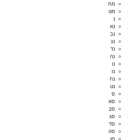
מח
מט
נ
נא
נב
נג
נד
נה
נו
נז
נח
נט
ס
סא
סב
סג
סד
סה
סו