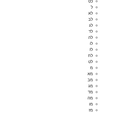
כט
ל
לא
לב
לג
לד
לה
לו
לז
לח
לט
מ
מא
מב
מג
מד
מה
מו
מז