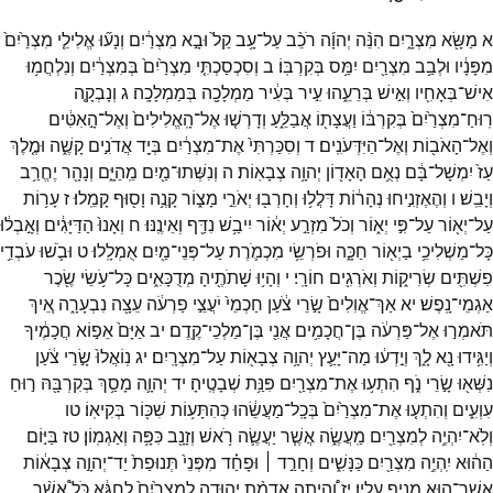
א
מַשָּׂ֖א
מִצְרָ֑יִם
הִנֵּ֨ה
יְהוָ֜ה
רֹכֵ֨ב
עַל־
עָ֥ב
קַל֙
וּבָ֣א
מִצְרַ֔יִם
וְנָע֞וּ
אֱלִילֵ֤י
מִצְרַ֙יִם֙
מִפָּנָ֔יו
וּלְבַ֥ב
מִצְרַ֖יִם
יִמַּ֥ס
בְּקִרְבּֽוֹ׃
ב
וְסִכְסַכְתִּ֤י
מִצְרַ֙יִם֙
בְּמִצְרַ֔יִם
וְנִלְחֲמ֥וּ
אִישׁ־
בְּאָחִ֖יו
וְאִ֣ישׁ
בְּרֵעֵ֑הוּ
עִ֣יר
בְּעִ֔יר
מַמְלָכָ֖ה
בְּמַמְלָכָֽה׃
ג
וְנָבְקָ֤ה
רֽוּחַ־
מִצְרַ֙יִם֙
בְּקִרְבּ֔וֹ
וַעֲצָת֖וֹ
אֲבַלֵּ֑עַ
וְדָרְשׁ֤וּ
אֶל־
הָֽאֱלִילִים֙
וְאֶל־
הָ֣אִטִּ֔ים
וְאֶל־
הָאֹב֖וֹת
וְאֶל־
הַיִּדְּעֹנִֽים׃
ד
וְסִכַּרְתִּי֙
אֶת־
מִצְרַ֔יִם
בְּיַ֖ד
אֲדֹנִ֣ים
קָשֶׁ֑ה
וּמֶ֤לֶךְ
עַז֙
יִמְשָׁל־
בָּ֔ם
נְאֻ֥ם
הָאָד֖וֹן
יְהוָ֥ה
צְבָאֽוֹת׃
ה
וְנִשְּׁתוּ־
מַ֖יִם
מֵֽהַיָּ֑ם
וְנָהָ֖ר
יֶחֱרַ֥ב
וְיָבֵֽשׁ׃
ו
וְהֶאֶזְנִ֣יחוּ
נְהָר֔וֹת
דָּלֲל֥וּ
וְחָרְב֖וּ
יְאֹרֵ֣י
מָצ֑וֹר
קָנֶ֥ה
וָס֖וּף
קָמֵֽלוּ׃
ז
עָר֥וֹת
עַל־
יְא֖וֹר
עַל־
פִּ֣י
יְא֑וֹר
וְכֹל֙
מִזְרַ֣ע
יְא֔וֹר
יִיבַ֥שׁ
נִדַּ֖ף
וְאֵינֶֽנּוּ׃
ח
וְאָנוּ֙
הַדַּיָּגִ֔ים
וְאָ֣בְל֔וּ
כָּל־
מַשְׁלִיכֵ֥י
בַיְא֖וֹר
חַכָּ֑ה
וּפֹרְשֵׂ֥י
מִכְמֹ֛רֶת
עַל־
פְּנֵי־
מַ֖יִם
אֻמְלָֽלוּ׃
ט
וּבֹ֛שׁוּ
עֹבְדֵ֥י
פִשְׁתִּ֖ים
שְׂרִיק֑וֹת
וְאֹרְגִ֖ים
חוֹרָֽי׃
י
וְהָי֥וּ
שָׁתֹתֶ֖יהָ
מְדֻכָּאִ֑ים
כָּל־
עֹ֥שֵׂי
שֶׂ֖כֶר
אַגְמֵי־
נָֽפֶשׁ׃
יא
אַךְ־
אֱוִלִים֙
שָׂ֣רֵי
צֹ֔עַן
חַכְמֵי֙
יֹעֲצֵ֣י
פַרְעֹ֔ה
עֵצָ֖ה
נִבְעָרָ֑ה
אֵ֚יךְ
תֹּאמְר֣וּ
אֶל־
פַּרְעֹ֔ה
בֶּן־
חֲכָמִ֥ים
אֲנִ֖י
בֶּן־
מַלְכֵי־
קֶֽדֶם׃
יב
אַיָּם֙
אֵפ֣וֹא
חֲכָמֶ֔יךָ
וְיַגִּ֥ידוּ
נָ֖א
לָ֑ךְ
וְיֵ֣דְע֔וּ
מַה־
יָּעַ֛ץ
יְהוָ֥ה
צְבָא֖וֹת
עַל־
מִצְרָֽיִם׃
יג
נֽוֹאֲלוּ֙
שָׂ֣רֵי
צֹ֔עַן
נִשְּׁא֖וּ
שָׂ֣רֵי
נֹ֑ף
הִתְע֥וּ
אֶת־
מִצְרַ֖יִם
פִּנַּ֥ת
שְׁבָטֶֽיהָ׃
יד
יְהוָ֛ה
מָסַ֥ךְ
בְּקִרְבָּ֖הּ
ר֣וּחַ
עִוְעִ֑ים
וְהִתְע֤וּ
אֶת־
מִצְרַ֙יִם֙
בְּכָֽל־
מַעֲשֵׂ֔הוּ
כְּהִתָּע֥וֹת
שִׁכּ֖וֹר
בְּקִיאֽוֹ׃
טו
וְלֹֽא־
יִהְיֶ֥ה
לְמִצְרַ֖יִם
מַֽעֲשֶׂ֑ה
אֲשֶׁ֧ר
יַעֲשֶׂ֛ה
רֹ֥אשׁ
וְזָנָ֖ב
כִּפָּ֥ה
וְאַגְמֽוֹן׃
טז
בַּיּ֣וֹם
הַה֔וּא
יִֽהְיֶ֥ה
מִצְרַ֖יִם
כַּנָּשִׁ֑ים
וְחָרַ֣ד ׀
וּפָחַ֗ד
מִפְּנֵי֙
תְּנוּפַת֙
יַד־
יְהוָ֣ה
צְבָא֔וֹת
אֲשֶׁר־
ה֖וּא
מֵנִ֥יף
עָלָֽיו׃
יז
וְ֠הָיְתָה
אַדְמַ֨ת
יְהוּדָ֤ה
לְמִצְרַ֙יִם֙
לְחָגָּ֔א
כֹּל֩
אֲשֶׁ֨ר