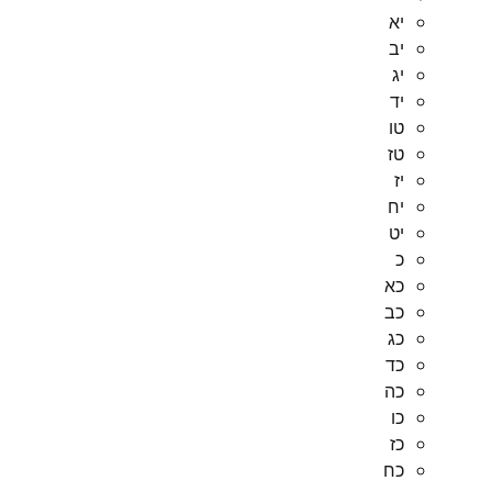
יא
יב
יג
יד
טו
טז
יז
יח
יט
כ
כא
כב
כג
כד
כה
כו
כז
כח