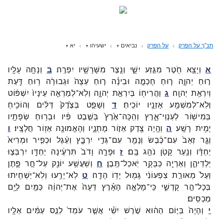
תנ"ך על הפרק
על הפרק
נביאים
ישעיהו
יא
א
וְיָצָ֥א
חֹ֖טֶר
מִגֵּ֣זַע
יִשָׁ֑י
וְנֵ֖צֶר
מִשָּׁרָשָׁ֥יו
יִפְרֶֽה׃
ב
וְנָחָ֥ה
עָלָ֖יו
ר֣וּחַ
יְהוָ֑ה
ר֧וּחַ
חָכְמָ֣ה
וּבִינָ֗ה
ר֤וּחַ
עֵצָה֙
וּגְבוּרָ֔ה
ר֥וּחַ
דַּ֖עַת
וְיִרְאַ֥ת
יְהוָֽה׃
ג
וַהֲרִיח֖וֹ
בְּיִרְאַ֣ת
יְהוָ֑ה
וְלֹֽא־
לְמַרְאֵ֤ה
עֵינָיו֙
יִשְׁפּ֔וֹט
וְלֹֽא־
לְמִשְׁמַ֥ע
אָזְנָ֖יו
יוֹכִֽיחַ׃
ד
וְשָׁפַ֤ט
בְּצֶ֙דֶק֙
דַּלִּ֔ים
וְהוֹכִ֥יחַ
בְּמִישׁ֖וֹר
לְעַנְוֵי־
אָ֑רֶץ
וְהִֽכָּה־
אֶ֙רֶץ֙
בְּשֵׁ֣בֶט
פִּ֔יו
וּבְר֥וּחַ
שְׂפָתָ֖יו
יָמִ֥ית
רָשָֽׁע׃
ה
וְהָ֥יָה
צֶ֖דֶק
אֵז֣וֹר
מָתְנָ֑יו
וְהָאֱמוּנָ֖ה
אֵז֥וֹר
חֲלָצָֽיו׃
ו
וְגָ֤ר
זְאֵב֙
עִם־
כֶּ֔בֶשׂ
וְנָמֵ֖ר
עִם־
גְּדִ֣י
יִרְבָּ֑ץ
וְעֵ֨גֶל
וּכְפִ֤יר
וּמְרִיא֙
יַחְדָּ֔ו
וְנַ֥עַר
קָטֹ֖ן
נֹהֵ֥ג
בָּֽם׃
ז
וּפָרָ֤ה
וָדֹב֙
תִּרְעֶ֔ינָה
יַחְדָּ֖ו
יִרְבְּצ֣וּ
יַלְדֵיהֶ֑ן
וְאַרְיֵ֖ה
כַּבָּקָ֥ר
יֹֽאכַל־
תֶּֽבֶן׃
ח
וְשִֽׁעֲשַׁ֥ע
יוֹנֵ֖ק
עַל־
חֻ֣ר
פָּ֑תֶן
וְעַל֙
מְאוּרַ֣ת
צִפְעוֹנִ֔י
גָּמ֖וּל
יָד֥וֹ
הָדָֽה׃
ט
לֹֽא־
יָרֵ֥עוּ
וְלֹֽא־
יַשְׁחִ֖יתוּ
בְּכָל־
הַ֣ר
קָדְשִׁ֑י
כִּֽי־
מָלְאָ֣ה
הָאָ֗רֶץ
דֵּעָה֙
אֶת־
יְהוָ֔ה
כַּמַּ֖יִם
לַיָּ֥ם
מְכַסִּֽים׃
י
וְהָיָה֙
בַּיּ֣וֹם
הַה֔וּא
שֹׁ֣רֶשׁ
יִשַׁ֗י
אֲשֶׁ֤ר
עֹמֵד֙
לְנֵ֣ס
עַמִּ֔ים
אֵלָ֖יו