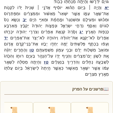
גּוֹיִ֣ם
יִדְרֹ֑שׁוּ
וְהָיְתָ֥ה
מְנֻחָת֖וֹ
כָּבֽוֹד׃
יא
וְהָיָ֣ה ׀
בַּיּ֣וֹם
הַה֗וּא
יוֹסִ֨יף
אֲדֹנָ֤י ׀
שֵׁנִית֙
יָד֔וֹ
לִקְנ֖וֹת
אֶת־
שְׁאָ֣ר
עַמּ֑וֹ
אֲשֶׁ֣ר
יִשָּׁאֵר֩
מֵאַשּׁ֨וּר
וּמִמִּצְרַ֜יִם
וּמִפַּתְר֣וֹס
וּמִכּ֗וּשׁ
וּמֵעֵילָ֤ם
וּמִשִּׁנְעָר֙
וּמֵ֣חֲמָ֔ת
וּמֵאִיֵּ֖י
הַיָּֽם׃
יב
וְנָשָׂ֥א
נֵס֙
לַגּוֹיִ֔ם
וְאָסַ֖ף
נִדְחֵ֣י
יִשְׂרָאֵ֑ל
וּנְפֻצ֤וֹת
יְהוּדָה֙
יְקַבֵּ֔ץ
מֵאַרְבַּ֖ע
כַּנְפ֥וֹת
הָאָֽרֶץ׃
יג
וְסָ֙רָה֙
קִנְאַ֣ת
אֶפְרַ֔יִם
וְצֹרְרֵ֥י
יְהוּדָ֖ה
יִכָּרֵ֑תוּ
אֶפְרַ֙יִם֙
לֹֽא־
יְקַנֵּ֣א
אֶת־
יְהוּדָ֔ה
וִֽיהוּדָ֖ה
לֹֽא־
יָצֹ֥ר
אֶת־
אֶפְרָֽיִם׃
יד
וְעָפ֨וּ
בְכָתֵ֤ף
פְּלִשְׁתִּים֙
יָ֔מָּה
יַחְדָּ֖ו
יָבֹ֣זּוּ
אֶת־
בְּנֵי־
קֶ֑דֶם
אֱד֤וֹם
וּמוֹאָב֙
מִשְׁל֣וֹח
יָדָ֔ם
וּבְנֵ֥י
עַמּ֖וֹן
מִשְׁמַעְתָּֽם׃
טו
וְהֶחֱרִ֣ים
יְהוָ֗ה
אֵ֚ת
לְשׁ֣וֹן
יָם־
מִצְרַ֔יִם
וְהֵנִ֥יף
יָד֛וֹ
עַל־
הַנָּהָ֖ר
בַּעְיָ֣ם
רוּח֑וֹ
וְהִכָּ֙הוּ֙
לְשִׁבְעָ֣ה
נְחָלִ֔ים
וְהִדְרִ֖יךְ
בַּנְּעָלִֽים׃
טז
וְהָיְתָ֣ה
מְסִלָּ֔ה
לִשְׁאָ֣ר
עַמּ֔וֹ
אֲשֶׁ֥ר
יִשָּׁאֵ֖ר
מֵֽאַשּׁ֑וּר
כַּאֲשֶׁ֤ר
הָֽיְתָה֙
לְיִשְׂרָאֵ֔ל
בְּי֥וֹם
עֲלֹת֖וֹ
מֵאֶ֥רֶץ
מִצְרָֽיִם׃
📖
פרשנים על הפרק
📜
📜
📜