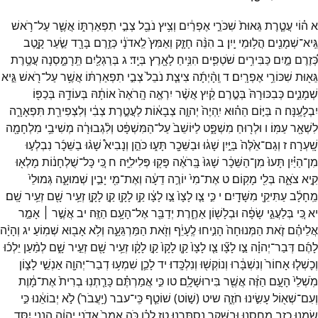
א
ה֗וֹי
עֲטֶ֤רֶת
גֵּאוּת֙
שִׁכֹּרֵ֣י
אֶפְרַ֔יִם
וְצִ֥יץ
נֹבֵ֖ל
צְבִ֣י
תִפְאַרְתּ֑וֹ
אֲשֶׁ֛ר
עַל־
רֹ֥אשׁ
גֵּֽיא־
שְׁמָנִ֖ים
הֲל֥וּמֵי
יָֽיִן׃
ב
הִנֵּ֨ה
חָזָ֤ק
וְאַמִּץ֙
לַֽאדֹנָ֔י
כְּזֶ֥רֶם
בָּרָ֖ד
שַׂ֣עַר
קָ֑טֶב
כְּ֠זֶרֶם
מַ֣יִם
כַּבִּירִ֥ים
שֹׁטְפִ֛ים
הִנִּ֥יחַ
לָאָ֖רֶץ
בְּיָֽד׃
ג
בְּרַגְלַ֖יִם
תֵּֽרָמַ֑סְנָה
עֲטֶ֥רֶת
גֵּא֖וּת
שִׁכּוֹרֵ֥י
אֶפְרָֽיִם׃
ד
וְֽהָ֨יְתָ֜ה
צִיצַ֤ת
נֹבֵל֙
צְבִ֣י
תִפְאַרְתּ֔וֹ
אֲשֶׁ֥ר
עַל־
רֹ֖אשׁ
גֵּ֣יא
שְׁמָנִ֑ים
כְּבִכּוּרָהּ֙
בְּטֶ֣רֶם
קַ֔יִץ
אֲשֶׁ֨ר
יִרְאֶ֤ה
הָֽרֹאֶה֙
אוֹתָ֔הּ
בְּעוֹדָ֥הּ
בְּכַפּ֖וֹ
יִבְלָעֶֽנָּה׃
ה
בַּיּ֣וֹם
הַה֗וּא
יִֽהְיֶה֙
יְהוָ֣ה
צְבָא֔וֹת
לַעֲטֶ֣רֶת
צְבִ֔י
וְלִצְפִירַ֖ת
תִּפְאָרָ֑ה
לִשְׁאָ֖ר
עַמּֽוֹ׃
ו
וּלְר֖וּחַ
מִשְׁפָּ֑ט
לַיּוֹשֵׁב֙
עַל־
הַמִּשְׁפָּ֔ט
וְלִ֨גְבוּרָ֔ה
מְשִׁיבֵ֥י
מִלְחָמָ֖ה
שָֽׁעְרָה׃
ז
וְגַם־
אֵ֙לֶּה֙
בַּיַּ֣יִן
שָׁג֔וּ
וּבַשֵּׁכָ֖ר
תָּע֑וּ
כֹּהֵ֣ן
וְנָבִיא֩
שָׁג֨וּ
בַשֵּׁכָ֜ר
נִבְלְע֣וּ
מִן־
הַיַּ֗יִן
תָּעוּ֙
מִן־
הַשֵּׁכָ֔ר
שָׁגוּ֙
בָּֽרֹאֶ֔ה
פָּק֖וּ
פְּלִילִיָּֽה׃
ח
כִּ֚י
כָּל־
שֻׁלְחָנ֔וֹת
מָלְא֖וּ
קִ֣יא
צֹאָ֑ה
בְּלִ֖י
מָקֽוֹם׃
ט
אֶת־
מִי֙
יוֹרֶ֣ה
דֵעָ֔ה
וְאֶת־
מִ֖י
יָבִ֣ין
שְׁמוּעָ֑ה
גְּמוּלֵי֙
מֵֽחָלָ֔ב
עַתִּיקֵ֖י
מִשָּׁדָֽיִם׃
י
כִּ֣י
צַ֤ו
לָצָו֙
צַ֣ו
לָצָ֔ו
קַ֥ו
לָקָ֖ו
קַ֣ו
לָקָ֑ו
זְעֵ֥יר
שָׁ֖ם
זְעֵ֥יר
שָֽׁם׃
יא
כִּ֚י
בְּלַעֲגֵ֣י
שָׂפָ֔ה
וּבְלָשׁ֖וֹן
אַחֶ֑רֶת
יְדַבֵּ֖ר
אֶל־
הָעָ֥ם
הַזֶּֽה׃
יב
אֲשֶׁ֣ר ׀
אָמַ֣ר
אֲלֵיהֶ֗ם
זֹ֤את
הַמְּנוּחָה֙
הָנִ֣יחוּ
לֶֽעָיֵ֔ף
וְזֹ֖את
הַמַּרְגֵּעָ֑ה
וְלֹ֥א
אָב֖וּא
שְׁמֽוֹעַ׃
יג
וְהָיָ֨ה
לָהֶ֜ם
דְּבַר־
יְהוָ֗ה
צַ֣ו
לָצָ֞ו
צַ֤ו
לָצָו֙
קַ֤ו
לָקָו֙
קַ֣ו
לָקָ֔ו
זְעֵ֥יר
שָׁ֖ם
זְעֵ֣יר
שָׁ֑ם
לְמַ֨עַן
יֵלְכ֜וּ
וְכָשְׁל֤וּ
אָחוֹר֙
וְנִשְׁבָּ֔רוּ
וְנוֹקְשׁ֖וּ
וְנִלְכָּֽדוּ׃
יד
לָכֵ֛ן
שִׁמְע֥וּ
דְבַר־
יְהוָ֖ה
אַנְשֵׁ֣י
לָצ֑וֹן
מֹֽשְׁלֵי֙
הָעָ֣ם
הַזֶּ֔ה
אֲשֶׁ֖ר
בִּירוּשָׁלִָֽם׃
טו
כִּ֣י
אֲמַרְתֶּ֗ם
כָּרַ֤תְנֽוּ
בְרִית֙
אֶת־
מָ֔וֶת
וְעִם־
שְׁא֖וֹל
עָשִׂ֣ינוּ
חֹזֶ֑ה
שיט
(
שׁ֣וֹט
)
שׁוֹטֵ֤ף
כִּֽי־
עבר
(
יַֽעֲבֹר֙
)
לֹ֣א
יְבוֹאֵ֔נוּ
כִּ֣י
שַׂ֧מְנוּ
כָזָ֛ב
מַחְסֵ֖נוּ
וּבַשֶּׁ֥קֶר
נִסְתָּֽרְנוּ׃
טז
לָכֵ֗ן
כֹּ֤ה
אָמַר֙
אֲדֹנָ֣י
יְהוִ֔ה
הִנְנִ֛י
יִסַּ֥ד