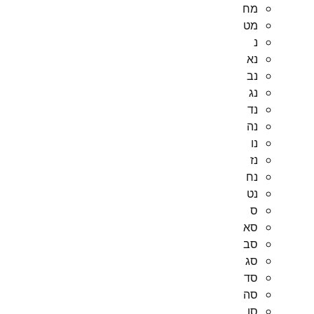
מח
מט
נ
נא
נב
נג
נד
נה
נו
נז
נח
נט
ס
סא
סב
סג
סד
סה
סו