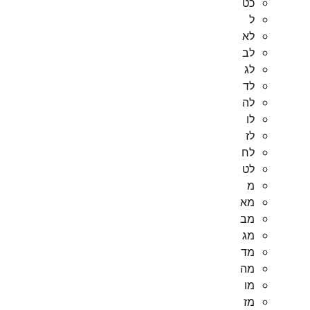
כט
ל
לא
לב
לג
לד
לה
לו
לז
לח
לט
מ
מא
מב
מג
מד
מה
מו
מז