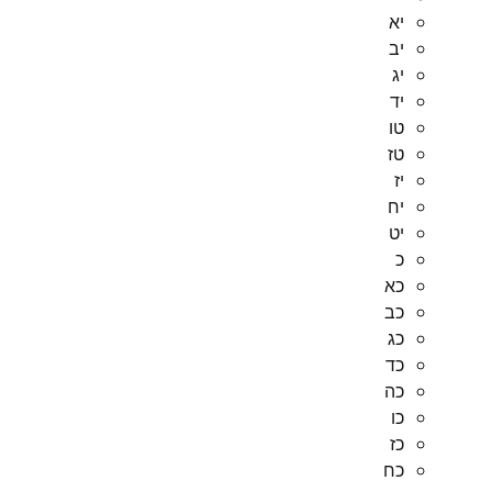
יא
יב
יג
יד
טו
טז
יז
יח
יט
כ
כא
כב
כג
כד
כה
כו
כז
כח