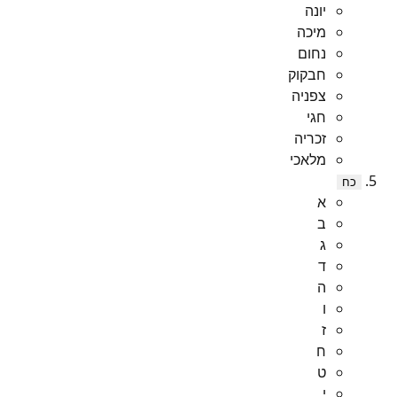
יונה
מיכה
נחום
חבקוק
צפניה
חגי
זכריה
מלאכי
כח
א
ב
ג
ד
ה
ו
ז
ח
ט
י