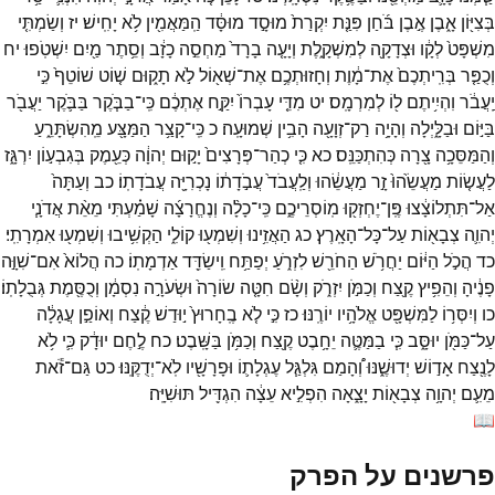
בְּצִיּ֖וֹן
אָ֑בֶן
אֶ֣בֶן
בֹּ֜חַן
פִּנַּ֤ת
יִקְרַת֙
מוּסָ֣ד
מוּסָּ֔ד
הַֽמַּאֲמִ֖ין
לֹ֥א
יָחִֽישׁ׃
יז
וְשַׂמְתִּ֤י
מִשְׁפָּט֙
לְקָ֔ו
וּצְדָקָ֖ה
לְמִשְׁקָ֑לֶת
וְיָעָ֤ה
בָרָד֙
מַחְסֵ֣ה
כָזָ֔ב
וְסֵ֥תֶר
מַ֖יִם
יִשְׁטֹֽפוּ׃
יח
וְכֻפַּ֤ר
בְּרִֽיתְכֶם֙
אֶת־
מָ֔וֶת
וְחָזוּתְכֶ֥ם
אֶת־
שְׁא֖וֹל
לֹ֣א
תָק֑וּם
שׁ֤וֹט
שׁוֹטֵף֙
כִּ֣י
יַֽעֲבֹ֔ר
וִהְיִ֥יתֶם
ל֖וֹ
לְמִרְמָֽס׃
יט
מִדֵּ֤י
עָבְרוֹ֙
יִקַּ֣ח
אֶתְכֶ֔ם
כִּֽי־
בַבֹּ֧קֶר
בַּבֹּ֛קֶר
יַעֲבֹ֖ר
בַּיּ֣וֹם
וּבַלָּ֑יְלָה
וְהָיָ֥ה
רַק־
זְוָעָ֖ה
הָבִ֥ין
שְׁמוּעָֽה׃
כ
כִּֽי־
קָצַ֥ר
הַמַּצָּ֖ע
מֵֽהִשְׂתָּרֵ֑עַ
וְהַמַּסֵּכָ֥ה
צָ֖רָה
כְּהִתְכַּנֵּֽס׃
כא
כִּ֤י
כְהַר־
פְּרָצִים֙
יָק֣וּם
יְהוָ֔ה
כְּעֵ֖מֶק
בְּגִבְע֣וֹן
יִרְגָּ֑ז
לַעֲשׂ֤וֹת
מַעֲשֵׂ֙הוּ֙
זָ֣ר
מַעֲשֵׂ֔הוּ
וְלַֽעֲבֹד֙
עֲבֹ֣דָת֔וֹ
נָכְרִיָּ֖ה
עֲבֹדָתֽוֹ׃
כב
וְעַתָּה֙
אַל־
תִּתְלוֹצָ֔צוּ
פֶּֽן־
יֶחְזְק֖וּ
מֽוֹסְרֵיכֶ֑ם
כִּֽי־
כָלָ֨ה
וְנֶחֱרָצָ֜ה
שָׁמַ֗עְתִּי
מֵאֵ֨ת
אֲדֹנָ֧י
יְהוִ֛ה
צְבָא֖וֹת
עַל־
כָּל־
הָאָֽרֶץ׃
כג
הַאֲזִ֥ינוּ
וְשִׁמְע֖וּ
קוֹלִ֑י
הַקְשִׁ֥יבוּ
וְשִׁמְע֖וּ
אִמְרָתִֽי׃
כד
הֲכֹ֣ל
הַיּ֔וֹם
יַחֲרֹ֥שׁ
הַחֹרֵ֖שׁ
לִזְרֹ֑עַ
יְפַתַּ֥ח
וִֽישַׂדֵּ֖ד
אַדְמָתֽוֹ׃
כה
הֲלוֹא֙
אִם־
שִׁוָּ֣ה
פָנֶ֔יהָ
וְהֵפִ֥יץ
קֶ֖צַח
וְכַמֹּ֣ן
יִזְרֹ֑ק
וְשָׂ֨ם
חִטָּ֤ה
שׂוֹרָה֙
וּשְׂעֹרָ֣ה
נִסְמָ֔ן
וְכֻסֶּ֖מֶת
גְּבֻלָתֽוֹ׃
כו
וְיִסְּר֥וֹ
לַמִּשְׁפָּ֖ט
אֱלֹהָ֥יו
יוֹרֶֽנּוּ׃
כז
כִּ֣י
לֹ֤א
בֶֽחָרוּץ֙
י֣וּדַשׁ
קֶ֔צַח
וְאוֹפַ֣ן
עֲגָלָ֔ה
עַל־
כַּמֹּ֖ן
יוּסָּ֑ב
כִּ֧י
בַמַּטֶּ֛ה
יֵחָ֥בֶט
קֶ֖צַח
וְכַמֹּ֥ן
בַּשָּֽׁבֶט׃
כח
לֶ֣חֶם
יוּדָ֔ק
כִּ֛י
לֹ֥א
לָנֶ֖צַח
אָד֣וֹשׁ
יְדוּשֶׁ֑נּוּ
וְ֠הָמַם
גִּלְגַּ֧ל
עֶגְלָת֛וֹ
וּפָרָשָׁ֖יו
לֹֽא־
יְדֻקֶּֽנּוּ׃
כט
גַּם־
זֹ֕את
מֵעִ֛ם
יְהוָ֥ה
צְבָא֖וֹת
יָצָ֑אָה
הִפְלִ֣יא
עֵצָ֔ה
הִגְדִּ֖יל
תּוּשִׁיָּֽה׃
📖
פרשנים על הפרק