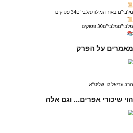
📜
מלבי"ם באור המילות
מלבי"ם
34
פסוקים
📜
מלבי"ם
מלבי"ם
30
פסוקים
📚
מאמרים על הפרק
הרב עדיאל לוי שליט"א
הוי שיכורי אפרים... וגם אלה