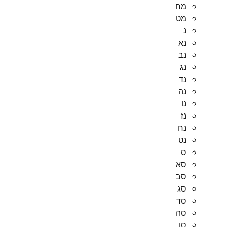
מח
מט
נ
נא
נב
נג
נד
נה
נו
נז
נח
נט
ס
סא
סב
סג
סד
סה
סו