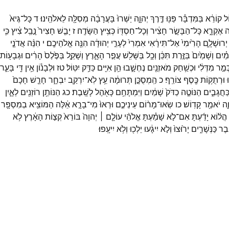
ֹל
קוֹרֵ֔א
בַּמִּדְבָּ֕ר
פַּנּ֖וּ
דֶּ֣רֶךְ
יְהוָ֑ה
יַשְּׁרוּ֙
בָּעֲרָבָ֔ה
מְסִלָּ֖ה
לֵאלֹהֵֽינוּ׃
ד
כָּל־
גֶּיא֙
ה
אֶקְרָ֑א
כָּל־
הַבָּשָׂ֣ר
חָצִ֔יר
וְכָל־
חַסְדּ֖וֹ
כְּצִ֥יץ
הַשָּׂדֶֽה׃
ז
יָבֵ֤שׁ
חָצִיר֙
נָ֣בֵֽל
צִ֔יץ
כִּ֛י
יְרוּשָׁלִָ֑ם
הָרִ֙ימִי֙
אַל־
תִּירָ֔אִי
אִמְרִי֙
לְעָרֵ֣י
יְהוּדָ֔ה
הִנֵּ֖ה
אֱלֹהֵיכֶֽם׃
י
הִנֵּ֨ה
אֲדֹנָ֤י
מַ֗יִם
וְשָׁמַ֙יִם֙
בַּזֶּ֣רֶת
תִּכֵּ֔ן
וְכָ֥ל
בַּשָּׁלִ֖שׁ
עֲפַ֣ר
הָאָ֑רֶץ
וְשָׁקַ֤ל
בַּפֶּ֙לֶס֙
הָרִ֔ים
וּגְבָע֖וֹת
ְּמַ֣ר
מִדְּלִ֔י
וּכְשַׁ֥חַק
מֹאזְנַ֖יִם
נֶחְשָׁ֑בוּ
הֵ֥ן
אִיִּ֖ים
כַּדַּ֥ק
יִטּֽוֹל׃
טז
וּלְבָנ֕וֹן
אֵ֥ין
דֵּ֖י
בָּעֵ֑ר
ּ
וּרְתֻק֥וֹת
כֶּ֖סֶף
צוֹרֵֽף׃
כ
הַֽמְסֻכָּ֣ן
תְּרוּמָ֔ה
עֵ֥ץ
לֹֽא־
יִרְקַ֖ב
יִבְחָ֑ר
חָרָ֤שׁ
חָכָם֙
ַּחֲגָבִ֑ים
הַנּוֹטֶ֤ה
כַדֹּק֙
שָׁמַ֔יִם
וַיִּמְתָּחֵ֥ם
כָּאֹ֖הֶל
לָשָֽׁבֶת׃
כג
הַנּוֹתֵ֥ן
רוֹזְנִ֖ים
לְאָ֑יִן
ֶ֑ה
יֹאמַ֖ר
קָדֽוֹשׁ׃
כו
שְׂאוּ־
מָר֨וֹם
עֵינֵיכֶ֤ם
וּרְאוּ֙
מִי־
בָרָ֣א
אֵ֔לֶּה
הַמּוֹצִ֥יא
בְמִסְפָּ֖ר
הֲל֨וֹא
יָדַ֜עְתָּ
אִם־
לֹ֣א
שָׁמַ֗עְתָּ
אֱלֹהֵ֨י
עוֹלָ֤ם ׀
יְהוָה֙
בּוֹרֵא֙
קְצ֣וֹת
הָאָ֔רֶץ
לֹ֥א
֖בֶר
כַּנְּשָׁרִ֑ים
יָר֙וּצוּ֙
וְלֹ֣א
יִיגָ֔עוּ
יֵלְכ֖וּ
וְלֹ֥א
יִיעָֽפוּ׃