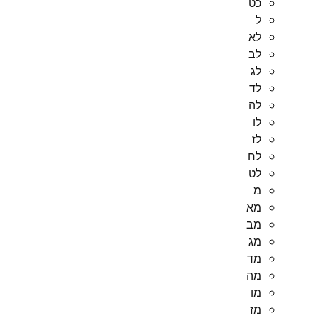
כט
ל
לא
לב
לג
לד
לה
לו
לז
לח
לט
מ
מא
מב
מג
מד
מה
מו
מז