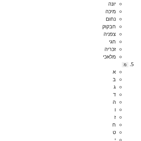
יונה
מיכה
נחום
חבקוק
צפניה
חגי
זכריה
מלאכי
מ
א
ב
ג
ד
ה
ו
ז
ח
ט
י