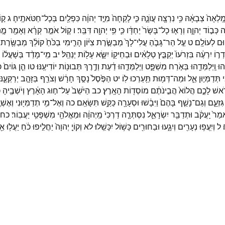
ָֽלְאָה֙
צְבָאָ֔הּ
כִּ֥י
נִרְצָ֖ה
עֲוֺנָ֑הּ
כִּ֤י
לָקְחָה֙
מִיַּ֣ד
יְהוָ֔ה
כִּפְלַ֖יִם
בְּכָל־
חַטֹּאתֶֽיהָ׃
ג
ק֣ו
֖ה
כְּב֣וֹד
יְהוָ֑ה
וְרָא֤וּ
כָל־
בָּשָׂר֙
יַחְדָּ֔ו
כִּ֛י
פִּ֥י
יְהוָ֖ה
דִּבֵּֽר׃
ו
ק֚וֹל
אֹמֵ֣ר
קְרָ֔א
וְאָמַ֖ר
מָ֣
֥וּם
לְעוֹלָֽם׃
ט
עַ֣ל
הַר־
גָּבֹ֤הַ
עֲלִי־
לָךְ֙
מְבַשֶּׂ֣רֶת
צִיּ֔וֹן
הָרִ֤ימִי
בַכֹּ֙חַ֙
קוֹלֵ֔ךְ
מְבַשֶּׂ֖רֶת
ְר֣וֹ
יִרְעֶ֔ה
בִּזְרֹעוֹ֙
יְקַבֵּ֣ץ
טְלָאִ֔ים
וּבְחֵיק֖וֹ
יִשָּׂ֑א
עָל֖וֹת
יְנַהֵֽל׃
יב
מִֽי־
מָדַ֨ד
בְּשָׁעֳל֜וֹ
֔הוּ
וַֽיְלַמְּדֵ֖הוּ
בְּאֹ֣רַח
מִשְׁפָּ֑ט
וַיְלַמְּדֵ֣הוּ
דַ֔עַת
וְדֶ֥רֶךְ
תְּבוּנ֖וֹת
יוֹדִיעֶֽנּוּ׃
טו
הֵ֤ן
גּוֹיִם֙
כ
י
תְּדַמְּי֣וּן
אֵ֑ל
וּמַה־
דְּמ֖וּת
תַּ֥עַרְכוּ
לֽוֹ׃
יט
הַפֶּ֙סֶל֙
נָסַ֣ךְ
חָרָ֔שׁ
וְצֹרֵ֖ף
בַּזָּהָ֣ב
יְרַקְּעֶ֑נּו
֖אשׁ
לָכֶ֑ם
הֲלוֹא֙
הֲבִ֣ינֹתֶ֔ם
מוֹסְד֖וֹת
הָאָֽרֶץ׃
כב
הַיֹּשֵׁב֙
עַל־
ח֣וּג
הָאָ֔רֶץ
וְיֹשְׁבֶ֖יהָ
כ
גִּזְעָ֑ם
וְגַם־
נָשַׁ֤ף
בָּהֶם֙
וַיִּבָ֔שׁוּ
וּסְעָרָ֖ה
כַּקַּ֥שׁ
תִּשָּׂאֵֽם׃
כה
וְאֶל־
מִ֥י
תְדַמְּי֖וּנִי
וְאֶשְׁו
מַר֙
יַֽעֲקֹ֔ב
וּתְדַבֵּ֖ר
יִשְׂרָאֵ֑ל
נִסְתְּרָ֤ה
דַרְכִּי֙
מֵֽיְהוָ֔ה
וּמֵאֱלֹהַ֖י
מִשְׁפָּטִ֥י
יַעֲבֽוֹר׃
כח
׃
ל
וְיִֽעֲפ֥וּ
נְעָרִ֖ים
וְיִגָ֑עוּ
וּבַחוּרִ֖ים
כָּשׁ֥וֹל
יִכָּשֵֽׁלוּ׃
לא
וְקוֹיֵ֤
יְהוָה֙
יַחֲלִ֣יפוּ
כֹ֔חַ
יַעֲל֥וּ
אֵ