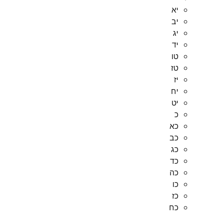
יא
יב
יג
יד
טו
טז
יז
יח
יט
כ
כא
כב
כג
כד
כה
כו
כז
כח