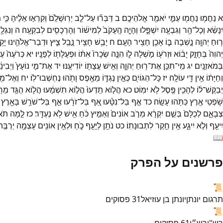
א
נַחֲמ֥וּ
נַחֲמ֖וּ
עַמִּ֑י
יֹאמַ֖ר
אֱלֹהֵיכֶֽם׃
ב
דַּבְּר֞וּ
עַל־
לֵ֤ב
יְרֽוּשָׁלִַ֙ם֙
וְקִרְא֣וּ
אֵלֶ֔יהָ
כִּ֤י
מ
יִנָּשֵׂ֔א
וְכָל־
הַ֥ר
וְגִבְעָ֖ה
יִשְׁפָּ֑לוּ
וְהָיָ֤ה
הֶֽעָקֹב֙
לְמִישׁ֔וֹר
וְהָרְכָסִ֖ים
לְבִקְעָֽה׃
ה
וְנִגְלָ
ר֥וּחַ
יְהוָ֖ה
נָ֣שְׁבָה
בּ֑וֹ
אָכֵ֥ן
חָצִ֖יר
הָעָֽם׃
ח
יָבֵ֥שׁ
חָצִ֖יר
נָ֣בֵֽל
צִ֑יץ
וּדְבַר־
אֱלֹהֵ֖ינוּ
יָק
יְהוִה֙
בְּחָזָ֣ק
יָב֔וֹא
וּזְרֹע֖וֹ
מֹ֣שְׁלָה
ל֑וֹ
הִנֵּ֤ה
שְׂכָרוֹ֙
אִתּ֔וֹ
וּפְעֻלָּת֖וֹ
לְפָנָֽיו׃
יא
כְּרֹעֶה֙
עֶד
בְּמֹאזְנָֽיִם׃
יג
מִֽי־
תִכֵּ֥ן
אֶת־
ר֖וּחַ
יְהוָ֑ה
וְאִ֥ישׁ
עֲצָת֖וֹ
יוֹדִיעֶֽנּוּ׃
יד
אֶת־
מִ֤י
נוֹעָץ֙
וַיְבִינֵ
וְחַיָּת֔וֹ
אֵ֥ין
דֵּ֖י
עוֹלָֽה׃
יז
כָּל־
הַגּוֹיִ֖ם
כְּאַ֣יִן
נֶגְדּ֑וֹ
מֵאֶ֥פֶס
וָתֹ֖הוּ
נֶחְשְׁבוּ־
לֽוֹ׃
יח
וְאֶל־
מִ֖
יְבַקֶּשׁ־
ל֔וֹ
לְהָכִ֥ין
פֶּ֖סֶל
לֹ֥א
יִמּֽוֹט׃
כא
הֲל֤וֹא
תֵֽדְעוּ֙
הֲל֣וֹא
תִשְׁמָ֔עוּ
הֲל֛וֹא
הֻגַּ֥ד
מֵרֹ
שֹׁ֥פְטֵי
אֶ֖רֶץ
כַּתֹּ֥הוּ
עָשָֽׂה׃
כד
אַ֣ף
בַּל־
נִטָּ֗עוּ
אַ֚ף
בַּל־
זֹרָ֔עוּ
אַ֛ף
בַּל־
שֹׁרֵ֥שׁ
בָּאָ֖רֶץ
צְבָאָ֑ם
לְכֻלָּם֙
בְּשֵׁ֣ם
יִקְרָ֔א
מֵרֹ֤ב
אוֹנִים֙
וְאַמִּ֣יץ
כֹּ֔חַ
אִ֖ישׁ
לֹ֥א
נֶעְדָּֽר׃
כז
לָ֤מָּה
תֹא
יִיעַ֖ף
וְלֹ֣א
יִיגָ֑ע
אֵ֥ין
חֵ֖קֶר
לִתְבוּנָתֽוֹ׃
כט
נֹתֵ֥ן
לַיָּעֵ֖ף
כֹּ֑חַ
וּלְאֵ֥ין
אוֹנִ֖ים
עָצְמָ֥ה
יַרְבֶּֽה
📖
פרשנים על הפרק
📜
תרגום יונתן
יונתן בן עוזיאל
31
פסוקים
📜
רש"י
רש״י
61
פסוקים