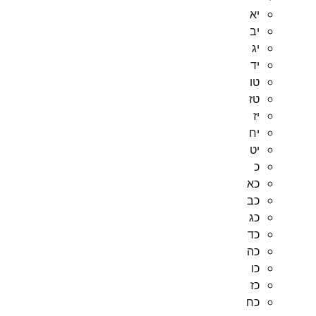
יא
יב
יג
יד
טו
טז
יז
יח
יט
כ
כא
כב
כג
כד
כה
כו
כז
כח