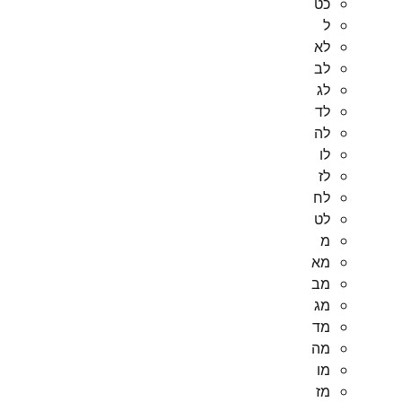
כט
ל
לא
לב
לג
לד
לה
לו
לז
לח
לט
מ
מא
מב
מג
מד
מה
מו
מז