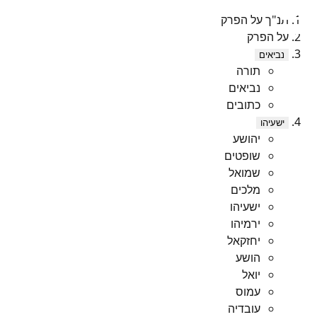
תנ"ך על הפרק
על הפרק
נביאים
תורה
נביאים
כתובים
ישעיהו
יהושע
שופטים
שמואל
מלכים
ישעיהו
ירמיהו
יחזקאל
הושע
יואל
עמוס
עובדיה