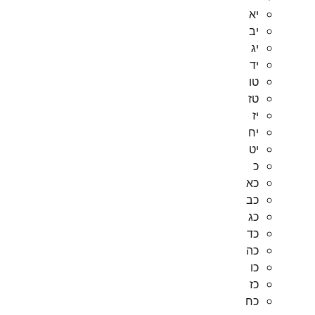
יא
יב
יג
יד
טו
טז
יז
יח
יט
כ
כא
כב
כג
כד
כה
כו
כז
כח