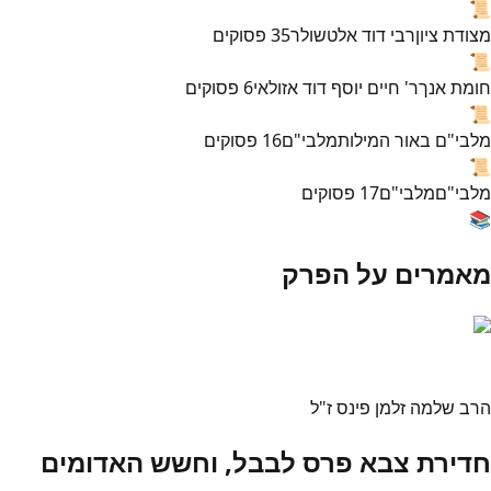
📜
מצודת ציון
רבי דוד אלטשולר
35
פסוקים
📜
חומת אנך
ר' חיים יוסף דוד אזולאי
6
פסוקים
📜
מלבי"ם באור המילות
מלבי"ם
16
פסוקים
📜
מלבי"ם
מלבי"ם
17
פסוקים
📚
מאמרים על הפרק
הרב שלמה זלמן פינס ז"ל
חדירת צבא פרס לבבל, וחשש האדומים