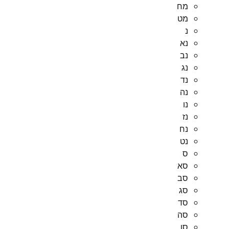
מח
מט
נ
נא
נב
נג
נד
נה
נו
נז
נח
נט
ס
סא
סב
סג
סד
סה
סו