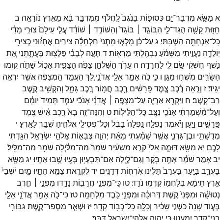
א
מַשָּׂ֖א
מִדְבַּר־
יָ֑ם
כְּסוּפ֤וֹת
בַּנֶּ֙גֶב֙
לַֽחֲלֹ֔ף
מִמִּדְבָּ֣ר
בָּ֔א
מֵאֶ֖רֶץ
נוֹרָאָֽה׃
ב
חָז֥וּת
קָשָׁ֖ה
הֻגַּד־
לִ֑י
הַבּוֹגֵ֤ד ׀
בּוֹגֵד֙
וְהַשּׁוֹדֵ֣ד ׀
שׁוֹדֵ֔ד
עֲלִ֤י
עֵילָם֙
צוּרִ֣י
מָדַ֔י
כָּל־
אַנְחָתָ֖ה
הִשְׁבַּֽתִּי׃
ג
עַל־
כֵּ֗ן
מָלְא֤וּ
מָתְנַי֙
חַלְחָלָ֔ה
צִירִ֣ים
אֲחָז֔וּנִי
כְּצִירֵ֖י
יֽוֹלֵדָ֑ה
נַעֲוֵ֣יתִי
מִשְּׁמֹ֔עַ
נִבְהַ֖לְתִּי
מֵרְאֽוֹת׃
ד
תָּעָ֣ה
לְבָבִ֔י
פַּלָּצ֖וּת
בִּֽעֲתָ֑תְנִי
אֵ֚ת
נֶ֣שֶׁף
חִשְׁקִ֔י
שָׂ֥ם
לִ֖י
לַחֲרָדָֽה׃
ה
עָרֹ֧ךְ
הַשֻּׁלְחָ֛ן
צָפֹ֥ה
הַצָּפִ֖ית
אָכ֣וֹל
שָׁתֹ֑ה
ק֥וּמוּ
הַשָּׂרִ֖ים
מִשְׁח֥וּ
מָגֵֽן׃
ו
כִּ֣י
כֹ֥ה
אָמַ֛ר
אֵלַ֖י
אֲדֹנָ֑י
לֵ֚ךְ
הַעֲמֵ֣ד
הַֽמְצַפֶּ֔ה
אֲשֶׁ֥ר
יִרְאֶ֖ה
יַגִּֽיד׃
ז
וְרָ֣אָה
רֶ֗כֶב
צֶ֚מֶד
פָּֽרָשִׁ֔ים
רֶ֥כֶב
חֲמ֖וֹר
רֶ֣כֶב
גָּמָ֑ל
וְהִקְשִׁ֥יב
קֶ֖שֶׁב
רַב־
קָֽשֶׁב׃
ח
וַיִּקְרָ֖א
אַרְיֵ֑ה
עַל־
מִצְפֶּ֣ה ׀
אֲדֹנָ֗י
אָנֹכִ֞י
עֹמֵ֤ד
תָּמִיד֙
יוֹמָ֔ם
וְעַל־
מִ֨שְׁמַרְתִּ֔י
אָנֹכִ֥י
נִצָּ֖ב
כָּל־
הַלֵּילֽוֹת׃
ט
וְהִנֵּה־
זֶ֥ה
בָא֙
רֶ֣כֶב
אִ֔ישׁ
צֶ֖מֶד
פָּֽרָשִׁ֑ים
וַיַּ֣עַן
וַיֹּ֗אמֶר
נָפְלָ֤ה
נָֽפְלָה֙
בָּבֶ֔ל
וְכָל־
פְּסִילֵ֥י
אֱלֹהֶ֖יהָ
שִׁבַּ֥ר
לָאָֽרֶץ׃
י
מְדֻשָׁתִ֖י
וּבֶן־
גָּרְנִ֑י
אֲשֶׁ֣ר
שָׁמַ֗עְתִּי
מֵאֵ֨ת
יְהוָ֧ה
צְבָא֛וֹת
אֱלֹהֵ֥י
יִשְׂרָאֵ֖ל
הִגַּ֥דְתִּי
לָכֶֽם׃
יא
מַשָּׂ֖א
דּוּמָ֑ה
אֵלַי֙
קֹרֵ֣א
מִשֵּׂעִ֔יר
שֹׁמֵר֙
מַה־
מִלַּ֔יְלָה
שֹׁמֵ֖ר
מַה־
מִלֵּֽיל׃
יב
אָמַ֣ר
שֹׁמֵ֔ר
אָתָ֥ה
בֹ֖קֶר
וְגַם־
לָ֑יְלָה
אִם־
תִּבְעָי֥וּן
בְּעָ֖יוּ
שֻׁ֥בוּ
אֵתָֽיוּ׃
יג
מַשָּׂ֖א
בַּעְרָ֑ב
בַּיַּ֤עַר
בַּעְרַב֙
תָּלִ֔ינוּ
אֹֽרְח֖וֹת
דְּדָנִֽים׃
יד
לִקְרַ֥את
צָמֵ֖א
הֵתָ֣יוּ
מָ֑יִם
יֹשְׁבֵי֙
אֶ֣רֶץ
תֵּימָ֔א
בְּלַחְמ֖וֹ
קִדְּמ֥וּ
נֹדֵֽד׃
טו
כִּֽי־
מִפְּנֵ֥י
חֲרָב֖וֹת
נָדָ֑דוּ
מִפְּנֵ֣י ׀
חֶ֣רֶב
נְטוּשָׁ֗ה
וּמִפְּנֵי֙
קֶ֣שֶׁת
דְּרוּכָ֔ה
וּמִפְּנֵ֖י
כֹּ֥בֶד
מִלְחָמָֽה׃
טז
כִּי־
כֹ֛ה
אָמַ֥ר
אֲדֹנָ֖י
אֵלָ֑י
בְּע֤וֹד
שָׁנָה֙
כִּשְׁנֵ֣י
שָׂכִ֔יר
וְכָלָ֖ה
כָּל־
כְּב֥וֹד
קֵדָֽר׃
יז
וּשְׁאָ֧ר
מִסְפַּר־
קֶ֛שֶׁת
גִּבּוֹרֵ֥י
בְנֵֽי־
קֵדָ֖ר
יִמְעָ֑טוּ
כִּ֛י
יְהוָ֥ה
אֱלֹהֵֽי־
יִשְׂרָאֵ֖ל
דִּבֵּֽר׃