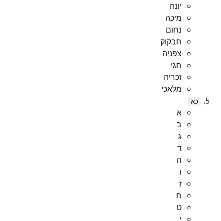
יונה
מיכה
נחום
חבקוק
צפניה
חגי
זכריה
מלאכי
כא
א
ב
ג
ד
ה
ו
ז
ח
ט
י