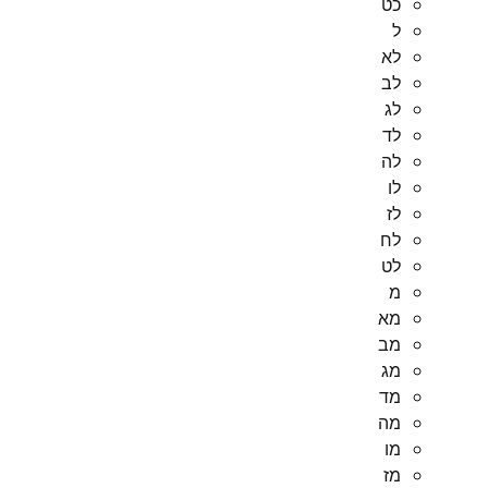
כט
ל
לא
לב
לג
לד
לה
לו
לז
לח
לט
מ
מא
מב
מג
מד
מה
מו
מז