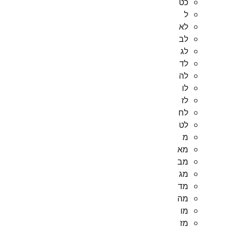
כט
ל
לא
לב
לג
לד
לה
לו
לז
לח
לט
מ
מא
מב
מג
מד
מה
מו
מז