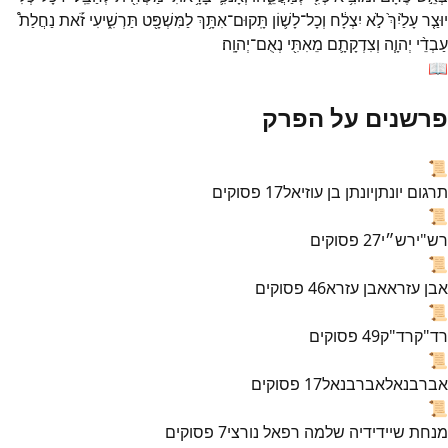
יוּצַ֤ר
עָלַ֙יִךְ֙
לֹ֣א
יִצְלָ֔ח
וְכָל־
לָשׁ֛וֹן
תָּֽקוּם־
אִתָּ֥ךְ
לַמִּשְׁפָּ֖ט
תַּרְשִׁ֑יעִי
זֹ֡את
נַחֲלַת֩
עַבְדֵ֨י
יְהוָ֧ה
וְצִדְקָתָ֛ם
מֵאִתִּ֖י
נְאֻם־
יְהוָֽה׃
📖
פרשנים על הפרק
📜
תרגום יונתן
יונתן בן עוזיאל
17
פסוקים
📜
רש"י
רש״י
27
פסוקים
📜
אבן עזרא
אבן עזרא
46
פסוקים
📜
רד"ק
רד"ק
49
פסוקים
📜
אברבנאל
אברבנאל
17
פסוקים
📜
מנחת שי
ידידיה שלמה רפאל נורצי
7
פסוקים