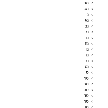
מח
מט
נ
נא
נב
נג
נד
נה
נו
נז
נח
נט
ס
סא
סב
סג
סד
סה
סו