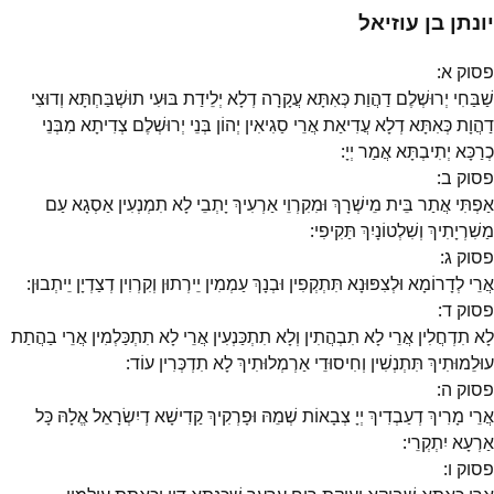
יונתן בן עוזיאל
פסוק
א
:
שַׁבַּחִי יְרוּשְׁלֶם דַהֲוַת כְּאִתָּא עֲקָרָה דְלָא יְלֵידַת בּוּעִי תוּשְׁבַּחְתָּא וְדוּצִי
דַהֲוָת כְּאִתָּא דְלָא עֲדִיאַת אֲרֵי סַגִיאִין יְהוֹן בְּנֵי יְרוּשְׁלֶם צְדִיתָא מִבְּנֵי
כְרַכָּא יְתִיבְתָּא אֲמַר יְיָ:
פסוק
ב
:
אַפְתִּי אֲתַר בֵּית מֵישְׁרָךְ וּמִקִרְוֵי אַרְעִיךְ יָתְבֵי לָא תִמְנְעִין אַסְגָא עַם
מַשִׁרְיָתִיךְ וְשִׁלְטוֹנָיִךְ תַּקִיפִי:
פסוק
ג
:
אֲרֵי לְדָרוֹמָא וּלְצִפּוּנָא תִּתְקְפִין וּבְנָךְ עַמְמִין יֵירְתוּן וְקִרְוִין דְצַדְיָן יֵיתְבוּן:
פסוק
ד
:
לָא תִדְחֲלִין אֲרֵי לָא תִבְהֲתִין וְלָא תִתְכַּנְעִין אֲרֵי לָא תִתְכַּלְמִין אֲרֵי בַהֲתַת
עוּלֵמוּתִיךְ תִּתְנְשִׁין וְחִיסוּדֵי אַרְמְלוּתִיךְ לָא תִדְכְּרִין עוֹד:
פסוק
ה
:
אֲרֵי מָרִיךְ דְעַבְדִיךְ יְיָ צְבָאוֹת שְׁמֵהּ וּפָרְקִיךְ קַדִישָׁא דְיִשְׂרָאֵל אֱלָהּ כָּל
אַרְעָא יִתְקְרֵי:
פסוק
ו
: