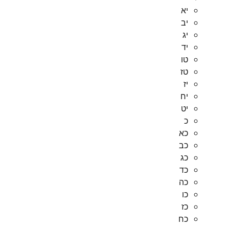
יא
יב
יג
יד
טו
טז
יז
יח
יט
כ
כא
כב
כג
כד
כה
כו
כז
כח