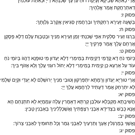
אֲרֵי כְאִתָּא שְׁבִיקָא וְעָיְקַת רוּחַ עַרְעָךְ שְׁכִנְתָּא דַייָ וּכְאִתַּת עוּלֵמִין
דְאִתְרַחֲקַת אֲמַר אֱלָהָיִךְ:
פסוק
ז
:
בְּשָׁעָה זְעֵירָא רְחַקְתִּיךְ וּבְרַחֲמִין סַגִיאִין אֲקָרֵב גַלְוָתָךְ:
פסוק
ח
:
בִּרְגַז זְעֵיר סַלְקִית אַפֵי שְׁכִנְתִּי זְמַן זְעֵירָא מִנִיךְ וּבְטַבְוַת עֲלָם דְלָא פְסָקָן
אֲרַחֵם עֲלָךְ אֲמַר פָּרְקִיךְ יְיָ:
פסוק
ט
:
כְּיוֹמֵי נֹחַ דָא קֳדָמַי דְקַיְמֵית בְּמֵימְרִי דְלָא יֶעְדוּן מֵי טוּפָנָא דַהֲווֹ בְּיוֹמֵי נֹחַ
עוֹד עַל אַרְעָא כֵּן קַיְמִית בְּמֵימְרִי דְלָא יֵחוֹל רוּגְזִי עֲלָךְ וְלָא אֶזוֹף בִּיךְ:
פסוק
י
:
אֲרֵי טוּרַיָא יֶעְדוּן וְרָמָתָא יִתְפַּרְקוּן וְטוּבִי מִנִיךְ יְרוּשְׁלֵם לָא יֶעְדֵי וּקְיַם שְׁלָמִי
לָא יִתְרְחַק אֲמַר דְעָתִיד לְרַחֲמָא עֲלָךְ יְיָ:
פסוק
יא
:
חֲשִׁיבָתָא מְקַבְּלָא עוּלְבַּן קַרְתָּא דְאָמְרִין עֲלָה עַמְמַיָא לָא תִתְנְחֵם הָא
אֲנָא כָּבֵשׁ בִצְדִידָא אַבְנֵי רִצְפָּתִיךְ וַאֲשַׁכְלְלִינִיךְ בְּאַבְנִין טָבִין:
פסוק
יב
:
וֶאֱשַׁוֵי בְמַרְגְלִין אָעָךְ וְתַרְעַיִךְ לְאַבְנֵי גְמַר וְכָל תְּחוּמִיךְ לְאַבְנֵי צְרוֹךְ:
פסוק
יג
: