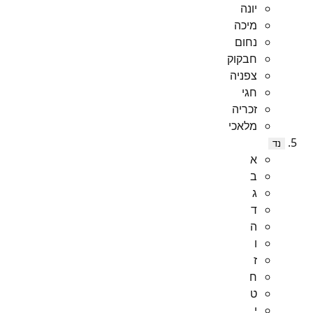
יונה
מיכה
נחום
חבקוק
צפניה
חגי
זכריה
מלאכי
נד
א
ב
ג
ד
ה
ו
ז
ח
ט
י