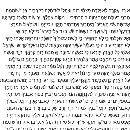
א
רָנִּ֥י
עֲקָרָ֖ה
לֹ֣א
יָלָ֑דָה
פִּצְחִ֨י
רִנָּ֤ה
וְצַהֲלִי֙
לֹא־
חָ֔לָה
כִּֽי־
רַבִּ֧ים
בְּֽנֵי־
שׁוֹמֵמָ֛ה
מִבְּנֵ֥י
בְעוּלָ֖ה
אָמַ֥ר
יְהוָֽה׃
ב
הַרְחִ֣יבִי ׀
מְק֣וֹם
אָהֳלֵ֗ךְ
וִירִיע֧וֹת
מִשְׁכְּנוֹתַ֛יִךְ
יַטּ֖וּ
אַל־
תַּחְשֹׂ֑כִי
הַאֲרִ֙יכִי֙
מֵֽיתָרַ֔יִךְ
וִיתֵדֹתַ֖יִךְ
חַזֵּֽקִי׃
ג
כִּי־
יָמִ֥ין
וּשְׂמֹ֖אול
תִּפְרֹ֑צִי
וְזַרְעֵךְ֙
גּוֹיִ֣ם
יִירָ֔שׁ
וְעָרִ֥ים
נְשַׁמּ֖וֹת
יוֹשִֽׁיבוּ׃
ד
אַל־
תִּֽירְאִי֙
כִּי־
לֹ֣א
תֵב֔וֹשִׁי
וְאַל־
תִּכָּלְמִ֖י
כִּ֣י
לֹ֣א
תַחְפִּ֑ירִי
כִּ֣י
בֹ֤שֶׁת
עֲלוּמַ֙יִךְ֙
תִּשְׁכָּ֔חִי
וְחֶרְפַּ֥ת
אַלְמְנוּתַ֖יִךְ
לֹ֥א
תִזְכְּרִי־
עֽוֹד׃
ה
כִּ֤י
בֹעֲלַ֙יִךְ֙
עֹשַׂ֔יִךְ
יְהוָ֥ה
צְבָא֖וֹת
שְׁמ֑וֹ
וְגֹֽאֲלֵךְ֙
קְד֣וֹשׁ
יִשְׂרָאֵ֔ל
אֱלֹהֵ֥י
כָל־
הָאָ֖רֶץ
יִקָּרֵֽא׃
ו
כִּֽי־
כְאִשָּׁ֧ה
עֲזוּבָ֛ה
וַעֲצ֥וּבַת
ר֖וּחַ
קְרָאָ֣ךְ
יְהוָ֑ה
וְאֵ֧שֶׁת
נְעוּרִ֛ים
כִּ֥י
תִמָּאֵ֖ס
אָמַ֥ר
אֱלֹהָֽיִךְ׃
ז
בְּרֶ֥גַע
קָטֹ֖ן
עֲזַבְתִּ֑יךְ
וּבְרַחֲמִ֥ים
גְּדֹלִ֖ים
אֲקַבְּצֵֽךְ׃
ח
בְּשֶׁ֣צֶף
קֶ֗צֶף
הִסְתַּ֨רְתִּי
פָנַ֥י
רֶ֙גַע֙
מִמֵּ֔ךְ
וּבְחֶ֥סֶד
עוֹלָ֖ם
רִֽחַמְתִּ֑יךְ
אָמַ֥ר
גֹּאֲלֵ֖ךְ
יְהוָֽה׃
ט
כִּי־
מֵ֥י
נֹ֙חַ֙
זֹ֣את
לִ֔י
אֲשֶׁ֣ר
נִשְׁבַּ֗עְתִּי
מֵעֲבֹ֥ר
מֵי־
נֹ֛חַ
ע֖וֹד
עַל־
הָאָ֑רֶץ
כֵּ֥ן
נִשְׁבַּ֛עְתִּי
מִקְּצֹ֥ף
עָלַ֖יִךְ
וּמִגְּעָר־
בָּֽךְ׃
י
כִּ֤י
הֶֽהָרִים֙
יָמ֔וּשׁוּ
וְהַגְּבָע֖וֹת
תְּמוּטֶ֑נָה
וְחַסְדִּ֞י
מֵאִתֵּ֣ךְ
לֹֽא־
יָמ֗וּשׁ
וּבְרִ֤ית
שְׁלוֹמִי֙
לֹ֣א
תָמ֔וּט
אָמַ֥ר
מְרַחֲמֵ֖ךְ
יְהוָֽה׃
יא
עֲנִיָּ֥ה
סֹעֲרָ֖ה
לֹ֣א
נֻחָ֑מָה
הִנֵּ֨ה
אָנֹכִ֜י
מַרְבִּ֤יץ
בַּפּוּךְ֙
אֲבָנַ֔יִךְ
וִיסַדְתִּ֖יךְ
בַּסַּפִּירִֽים׃
יב
וְשַׂמְתִּ֤י
כַּֽדְכֹד֙
שִׁמְשֹׁתַ֔יִךְ
וּשְׁעָרַ֖יִךְ
לְאַבְנֵ֣י
אֶקְדָּ֑ח
וְכָל־
גְּבוּלֵ֖ךְ
לְאַבְנֵי־
חֵֽפֶץ׃
יג
וְכָל־
בָּנַ֖יִךְ
לִמּוּדֵ֣י
יְהוָ֑ה
וְרַ֖ב
שְׁל֥וֹם
בָּנָֽיִךְ׃
יד
בִּצְדָקָ֖ה
תִּכּוֹנָ֑נִי
רַחֲקִ֤י
מֵעֹ֙שֶׁק֙
כִּֽי־
לֹ֣א
תִירָ֔אִי
וּמִ֨מְּחִתָּ֔ה
כִּ֥י
לֹֽא־
תִקְרַ֖ב
אֵלָֽיִךְ׃
טו
הֵ֣ן
גּ֥וֹר
יָג֛וּר
אֶ֖פֶס
מֵֽאוֹתִ֑י
מִי־
גָ֥ר
אִתָּ֖ךְ
עָלַ֥יִךְ
יִפּֽוֹל׃
טז
הן
(
הִנֵּ֤ה
)
אָֽנֹכִי֙
בָּרָ֣אתִי
חָרָ֔שׁ
נֹפֵ֙חַ֙
בְּאֵ֣שׁ
פֶּחָ֔ם
וּמוֹצִ֥יא
כְלִ֖י
לְמַעֲשֵׂ֑הוּ
וְאָנֹכִ֛י
בָּרָ֥אתִי
מַשְׁחִ֖ית
לְחַבֵּֽל׃
יז
כָּל־
כְּלִ֞י