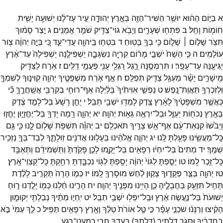
א
בַּיּ֣וֹם
הַה֔וּא
יוּשַׁ֥ר
הַשִּׁיר־
הַזֶּ֖ה
בְּאֶ֣רֶץ
יְהוּדָ֑ה
עִ֣יר
עָז־
לָ֔נוּ
יְשׁוּעָ֥ה
יָשִׁ֖ית
חוֹמ֥וֹת
וָחֵֽל׃
ב
פִּתְח֖וּ
שְׁעָרִ֑ים
וְיָבֹ֥א
גוֹי־
צַדִּ֖יק
שֹׁמֵ֥ר
אֱמֻנִֽים׃
ג
יֵ֣צֶר
סָמ֔וּךְ
תִּצֹּ֖ר
שָׁל֣וֹם ׀
שָׁל֑וֹם
כִּ֥י
בְךָ֖
בָּטֽוּחַ׃
ד
בִּטְח֥וּ
בַֽיהוָ֖ה
עֲדֵי־
עַ֑ד
כִּ֚י
בְּיָ֣הּ
יְהוָ֔ה
צ֖וּר
עוֹלָמִֽים׃
ה
כִּ֤י
הֵשַׁח֙
יֹשְׁבֵ֣י
מָר֔וֹם
קִרְיָ֖ה
נִשְׂגָּבָ֑ה
יַשְׁפִּילֶ֤נָּה
יַשְׁפִּילָהּ֙
עַד־
אֶ֔רֶץ
יַגִּיעֶ֖נָּה
עַד־
עָפָֽר׃
ו
תִּרְמְסֶ֖נָּה
רָ֑גֶל
רַגְלֵ֥י
עָנִ֖י
פַּעֲמֵ֥י
דַלִּֽים׃
ז
אֹ֥רַח
לַצַּדִּ֖יק
מֵֽישָׁרִ֑ים
יָשָׁ֕ר
מַעְגַּ֥ל
צַדִּ֖יק
תְּפַלֵּֽס׃
ח
אַ֣ף
אֹ֧רַח
מִשְׁפָּטֶ֛יךָ
יְהוָ֖ה
קִוִּינ֑וּךָ
לְשִׁמְךָ֥
וּֽלְזִכְרְךָ֖
תַּאֲוַת־
נָֽפֶשׁ׃
ט
נַפְשִׁ֤י
אִוִּיתִ֙יךָ֙
בַּלַּ֔יְלָה
אַף־
רוּחִ֥י
בְקִרְבִּ֖י
אֲשַֽׁחֲרֶ֑ךָּ
כִּ֞י
כַּאֲשֶׁ֤ר
מִשְׁפָּטֶ֙יךָ֙
לָאָ֔רֶץ
צֶ֥דֶק
לָמְד֖וּ
יֹשְׁבֵ֥י
תֵבֵֽל׃
י
יֻחַ֤ן
רָשָׁע֙
בַּל־
לָמַ֣ד
צֶ֔דֶק
בְּאֶ֥רֶץ
נְכֹח֖וֹת
יְעַוֵּ֑ל
וּבַל־
יִרְאֶ֖ה
גֵּא֥וּת
יְהוָֽה׃
יא
יְהוָ֛ה
רָ֥מָה
יָדְךָ֖
בַּל־
יֶחֱזָי֑וּן
יֶחֱז֤וּ
וְיֵבֹ֙שׁוּ֙
קִנְאַת־
עָ֔ם
אַף־
אֵ֖שׁ
צָרֶ֥יךָ
תֹאכְלֵֽם׃
יב
יְהוָ֕ה
תִּשְׁפֹּ֥ת
שָׁל֖וֹם
לָ֑נוּ
כִּ֛י
גַּ֥ם
כָּֽל־
מַעֲשֵׂ֖ינוּ
פָּעַ֥לְתָּ
לָּֽנוּ׃
יג
יְהוָ֣ה
אֱלֹהֵ֔ינוּ
בְּעָל֥וּנוּ
אֲדֹנִ֖ים
זֽוּלָתֶ֑ךָ
לְבַד־
בְּךָ֖
נַזְכִּ֥יר
שְׁמֶֽךָ׃
יד
מֵתִים֙
בַּל־
יִחְי֔וּ
רְפָאִ֖ים
בַּל־
יָקֻ֑מוּ
לָכֵ֤ן
פָּקַ֙דְתָּ֙
וַתַּשְׁמִידֵ֔ם
וַתְּאַבֵּ֥ד
כָּל־
זֵ֖כֶר
לָֽמוֹ׃
טו
יָסַ֤פְתָּ
לַגּוֹי֙
יְהוָ֔ה
יָסַ֥פְתָּ
לַגּ֖וֹי
נִכְבָּ֑דְתָּ
רִחַ֖קְתָּ
כָּל־
קַצְוֵי־
אָֽרֶץ׃
טז
יְהוָ֖ה
בַּצַּ֣ר
פְּקָד֑וּךָ
צָק֣וּן
לַ֔חַשׁ
מוּסָרְךָ֖
לָֽמוֹ׃
יז
כְּמ֤וֹ
הָרָה֙
תַּקְרִ֣יב
לָלֶ֔דֶת
תָּחִ֥יל
תִּזְעַ֖ק
בַּחֲבָלֶ֑יהָ
כֵּ֛ן
הָיִ֥ינוּ
מִפָּנֶ֖יךָ
יְהוָֽה׃
יח
הָרִ֣ינוּ
חַ֔לְנוּ
כְּמ֖וֹ
יָלַ֣דְנוּ
ר֑וּחַ
יְשׁוּעֹת֙
בַּל־
נַ֣עֲשֶׂה
אֶ֔רֶץ
וּבַֽל־
יִפְּל֖וּ
יֹשְׁבֵ֥י
תֵבֵֽל׃
יט
יִֽחְי֣וּ
מֵתֶ֔יךָ
נְבֵלָתִ֖י
יְקוּמ֑וּן
הָקִ֨יצוּ
וְרַנְּנ֜וּ
שֹׁכְנֵ֣י
עָפָ֗ר
כִּ֣י
טַ֤ל
אוֹרֹת֙
טַלֶּ֔ךָ
וָאָ֖רֶץ
רְפָאִ֥ים
תַּפִּֽיל׃
כ
לֵ֤ךְ
עַמִּי֙
בֹּ֣א
בַחֲדָרֶ֔יךָ
וּֽסְגֹ֥ר
דלתיך
(
דְּלָתְךָ֖
)
בַּעֲדֶ֑ךָ
חֲבִ֥י
כִמְעַט־
רֶ֖גַע