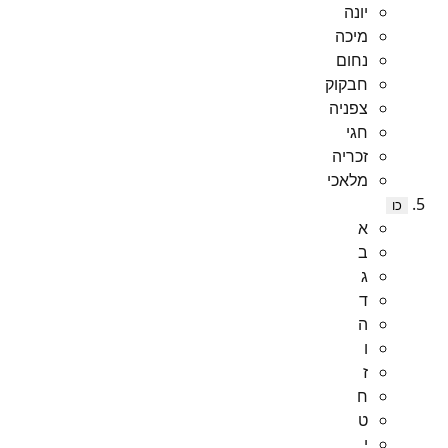
יונה
מיכה
נחום
חבקוק
צפניה
חגי
זכריה
מלאכי
כו
א
ב
ג
ד
ה
ו
ז
ח
ט
י