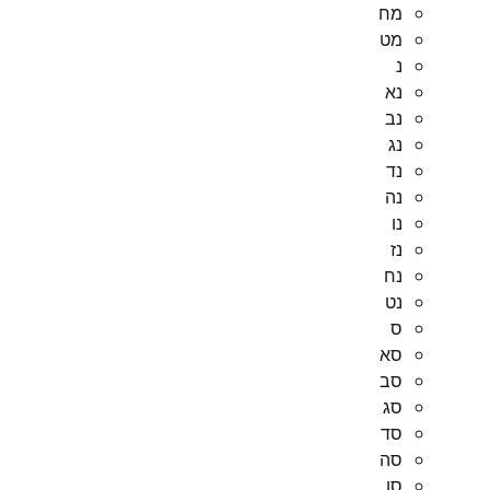
מח
מט
נ
נא
נב
נג
נד
נה
נו
נז
נח
נט
ס
סא
סב
סג
סד
סה
סו