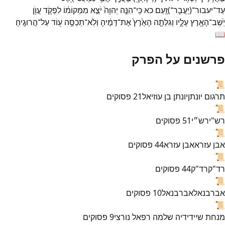
עַד־
יעבור־
(
יַעֲבָר־
)
זָֽעַם׃
כא
כִּֽי־
הִנֵּ֤ה
יְהוָה֙
יֹצֵ֣א
מִמְּקוֹמ֔וֹ
לִפְקֹ֛ד
עֲוֺ֥ן
יֹֽשֵׁב־
הָאָ֖רֶץ
עָלָ֑יו
וְגִלְּתָ֤ה
הָאָ֙רֶץ֙
אֶת־
דָּמֶ֔יהָ
וְלֹֽא־
תְכַסֶּ֥ה
ע֖וֹד
עַל־
הֲרוּגֶֽיהָ׃
📖
פרשנים על הפרק
📜
תרגום יונתן
יונתן בן עוזיאל
21
פסוקים
📜
רש"י
רש״י
51
פסוקים
📜
אבן עזרא
אבן עזרא
44
פסוקים
📜
רד"ק
רד"ק
44
פסוקים
📜
אברבנאל
אברבנאל
10
פסוקים
📜
מנחת שי
ידידיה שלמה רפאל נורצי
9
פסוקים