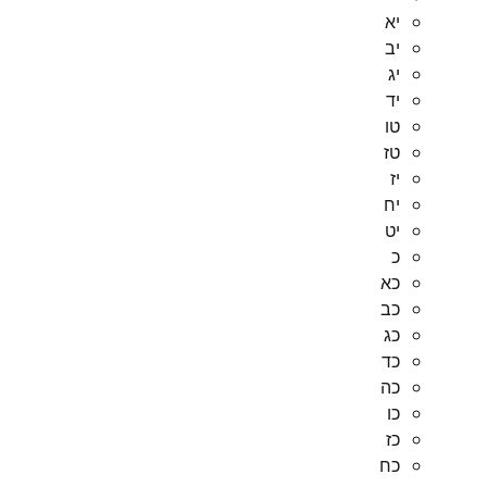
יא
יב
יג
יד
טו
טז
יז
יח
יט
כ
כא
כב
כג
כד
כה
כו
כז
כח