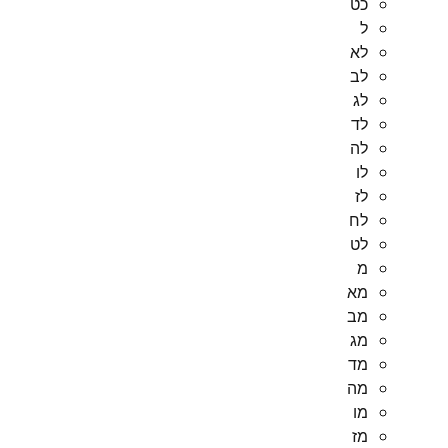
כט
ל
לא
לב
לג
לד
לה
לו
לז
לח
לט
מ
מא
מב
מג
מד
מה
מו
מז