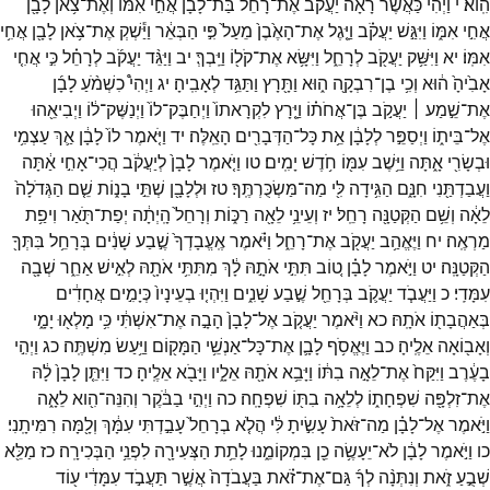
הִֽוא׃
י
וַיְהִ֡י
כַּאֲשֶׁר֩
רָאָ֨ה
יַעֲקֹ֜ב
אֶת־
רָחֵ֗ל
בַּת־
לָבָן֙
אֲחִ֣י
אִמּ֔וֹ
וְאֶת־
צֹ֥אן
לָבָ֖ן
אֲחִ֣י
אִמּ֑וֹ
וַיִּגַּ֣שׁ
יַעֲקֹ֗ב
וַיָּ֤גֶל
אֶת־
הָאֶ֙בֶן֙
מֵעַל֙
פִּ֣י
הַבְּאֵ֔ר
וַיַּ֕שְׁקְ
אֶת־
צֹ֥אן
לָבָ֖ן
אֲחִ֥י
אִמּֽוֹ׃
יא
וַיִּשַּׁ֥ק
יַעֲקֹ֖ב
לְרָחֵ֑ל
וַיִּשָּׂ֥א
אֶת־
קֹל֖וֹ
וַיֵּֽבְךְּ׃
יב
וַיַּגֵּ֨ד
יַעֲקֹ֜ב
לְרָחֵ֗ל
כִּ֣י
אֲחִ֤י
אָבִ֙יהָ֙
ה֔וּא
וְכִ֥י
בֶן־
רִבְקָ֖ה
ה֑וּא
וַתָּ֖רָץ
וַתַּגֵּ֥ד
לְאָבִֽיהָ׃
יג
וַיְהִי֩
כִשְׁמֹ֨עַ
לָבָ֜ן
אֶת־
שֵׁ֣מַע ׀
יַעֲקֹ֣ב
בֶּן־
אֲחֹת֗וֹ
וַיָּ֤רָץ
לִקְרָאתוֹ֙
וַיְחַבֶּק־
לוֹ֙
וַיְנַשֶּׁק־
ל֔וֹ
וַיְבִיאֵ֖הוּ
אֶל־
בֵּית֑וֹ
וַיְסַפֵּ֣ר
לְלָבָ֔ן
אֵ֥ת
כָּל־
הַדְּבָרִ֖ים
הָאֵֽלֶּה׃
יד
וַיֹּ֤אמֶר
לוֹ֙
לָבָ֔ן
אַ֛ךְ
עַצְמִ֥י
וּבְשָׂרִ֖י
אָ֑תָּה
וַיֵּ֥שֶׁב
עִמּ֖וֹ
חֹ֥דֶשׁ
יָמִֽים׃
טו
וַיֹּ֤אמֶר
לָבָן֙
לְיַעֲקֹ֔ב
הֲכִי־
אָחִ֣י
אַ֔תָּה
וַעֲבַדְתַּ֖נִי
חִנָּ֑ם
הַגִּ֥ידָה
לִּ֖י
מַה־
מַּשְׂכֻּרְתֶּֽךָ׃
טז
וּלְלָבָ֖ן
שְׁתֵּ֣י
בָנ֑וֹת
שֵׁ֤ם
הַגְּדֹלָה֙
לֵאָ֔ה
וְשֵׁ֥ם
הַקְּטַנָּ֖ה
רָחֵֽל׃
יז
וְעֵינֵ֥י
לֵאָ֖ה
רַכּ֑וֹת
וְרָחֵל֙
הָֽיְתָ֔ה
יְפַת־
תֹּ֖אַר
וִיפַ֥ת
מַרְאֶֽה׃
יח
וַיֶּאֱהַ֥ב
יַעֲקֹ֖ב
אֶת־
רָחֵ֑ל
וַיֹּ֗אמֶר
אֶֽעֱבָדְךָ֙
שֶׁ֣בַע
שָׁנִ֔ים
בְּרָחֵ֥ל
בִּתְּךָ֖
הַקְּטַנָּֽה׃
יט
וַיֹּ֣אמֶר
לָבָ֗ן
ט֚וֹב
תִּתִּ֣י
אֹתָ֣הּ
לָ֔ךְ
מִתִּתִּ֥י
אֹתָ֖הּ
לְאִ֣ישׁ
אַחֵ֑ר
שְׁבָ֖ה
עִמָּדִֽי׃
כ
וַיַּעֲבֹ֧ד
יַעֲקֹ֛ב
בְּרָחֵ֖ל
שֶׁ֣בַע
שָׁנִ֑ים
וַיִּהְי֤וּ
בְעֵינָיו֙
כְּיָמִ֣ים
אֲחָדִ֔ים
בְּאַהֲבָת֖וֹ
אֹתָֽהּ׃
כא
וַיֹּ֨אמֶר
יַעֲקֹ֤ב
אֶל־
לָבָן֙
הָבָ֣ה
אֶת־
אִשְׁתִּ֔י
כִּ֥י
מָלְא֖וּ
יָמָ֑י
וְאָב֖וֹאָה
אֵלֶֽיהָ׃
כב
וַיֶּאֱסֹ֥ף
לָבָ֛ן
אֶת־
כָּל־
אַנְשֵׁ֥י
הַמָּק֖וֹם
וַיַּ֥עַשׂ
מִשְׁתֶּֽה׃
כג
וַיְהִ֣י
בָעֶ֔רֶב
וַיִּקַּח֙
אֶת־
לֵאָ֣ה
בִתּ֔וֹ
וַיָּבֵ֥א
אֹתָ֖הּ
אֵלָ֑יו
וַיָּבֹ֖א
אֵלֶֽיהָ׃
כד
וַיִּתֵּ֤ן
לָבָן֙
לָ֔הּ
אֶת־
זִלְפָּ֖ה
שִׁפְחָת֑וֹ
לְלֵאָ֥ה
בִתּ֖וֹ
שִׁפְחָֽה׃
כה
וַיְהִ֣י
בַבֹּ֔קֶר
וְהִנֵּה־
הִ֖וא
לֵאָ֑ה
וַיֹּ֣אמֶר
אֶל־
לָבָ֗ן
מַה־
זֹּאת֙
עָשִׂ֣יתָ
לִּ֔י
הֲלֹ֤א
בְרָחֵל֙
עָבַ֣דְתִּי
עִמָּ֔ךְ
וְלָ֖מָּה
רִמִּיתָֽנִי׃
כו
וַיֹּ֣אמֶר
לָבָ֔ן
לֹא־
יֵעָשֶׂ֥ה
כֵ֖ן
בִּמְקוֹמֵ֑נוּ
לָתֵ֥ת
הַצְּעִירָ֖ה
לִפְנֵ֥י
הַבְּכִירָֽה׃
כז
מַלֵּ֖א
שְׁבֻ֣עַ
זֹ֑את
וְנִתְּנָ֨ה
לְךָ֜
גַּם־
אֶת־
זֹ֗את
בַּעֲבֹדָה֙
אֲשֶׁ֣ר
תַּעֲבֹ֣ד
עִמָּדִ֔י
ע֖וֹד