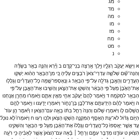
מג
מד
מה
מו
מז
מח
מט
נ
א
וַיִּשָּׂ֥א
יַעֲקֹ֖ב
רַגְלָ֑יו
וַיֵּ֖לֶךְ
אַ֥רְצָה
בְנֵי־
קֶֽדֶם׃
ב
וַיַּ֞רְא
וְהִנֵּ֧ה
בְאֵ֣ר
בַּשָּׂדֶ֗ה
וְהִנֵּה־
שָׁ֞ם
שְׁלֹשָׁ֤ה
עֶדְרֵי־
צֹאן֙
רֹבְצִ֣ים
עָלֶ֔יהָ
כִּ֚י
מִן־
הַבְּאֵ֣ר
הַהִ֔וא
יַשְׁק֖וּ
הָעֲדָרִ֑ים
וְהָאֶ֥בֶן
גְּדֹלָ֖ה
עַל־
פִּ֥י
הַבְּאֵֽר׃
ג
וְנֶאֶסְפוּ־
שָׁ֣מָּה
כָל־
הָעֲדָרִ֗ים
וְגָלֲל֤וּ
אֶת־
הָאֶ֙בֶן֙
מֵעַל֙
פִּ֣י
הַבְּאֵ֔ר
וְהִשְׁק֖וּ
אֶת־
הַצֹּ֑אן
וְהֵשִׁ֧יבוּ
אֶת־
הָאֶ֛בֶן
עַל־
פִּ֥י
הַבְּאֵ֖ר
לִמְקֹמָֽהּ׃
ד
וַיֹּ֤אמֶר
לָהֶם֙
יַעֲקֹ֔ב
אַחַ֖י
מֵאַ֣יִן
אַתֶּ֑ם
וַיֹּ֣אמְר֔וּ
מֵחָרָ֖ן
אֲנָֽחְנוּ׃
ה
וַיֹּ֣אמֶר
לָהֶ֔ם
הַיְדַעְתֶּ֖ם
אֶת־
לָבָ֣ן
בֶּן־
נָח֑וֹר
וַיֹּאמְר֖וּ
יָדָֽעְנוּ׃
ו
וַיֹּ֥אמֶר
לָהֶ֖ם
הֲשָׁל֣וֹם
ל֑וֹ
וַיֹּאמְר֣וּ
שָׁל֔וֹם
וְהִנֵּה֙
רָחֵ֣ל
בִּתּ֔וֹ
בָּאָ֖ה
עִם־
הַצֹּֽאן׃
ז
וַיֹּ֗אמֶר
הֵ֥ן
עוֹד֙
הַיּ֣וֹם
גָּד֔וֹל
לֹא־
עֵ֖ת
הֵאָסֵ֣ף
הַמִּקְנֶ֑ה
הַשְׁק֥וּ
הַצֹּ֖אן
וּלְכ֥וּ
רְעֽוּ׃
ח
וַיֹּאמְרוּ֮
לֹ֣א
נוּכַל֒
עַ֣ד
אֲשֶׁ֤ר
יֵאָֽסְפוּ֙
כָּל־
הָ֣עֲדָרִ֔ים
וְגָֽלֲלוּ֙
אֶת־
הָאֶ֔בֶן
מֵעַ֖ל
פִּ֣י
הַבְּאֵ֑ר
וְהִשְׁקִ֖ינוּ
הַצֹּֽאן׃
ט
עוֹדֶ֖נּוּ
מְדַבֵּ֣ר
עִמָּ֑ם
וְרָחֵ֣ל ׀
בָּ֗אָה
עִם־
הַצֹּאן֙
אֲשֶׁ֣ר
לְאָבִ֔יהָ
כִּ֥י
רֹעָ֖ה