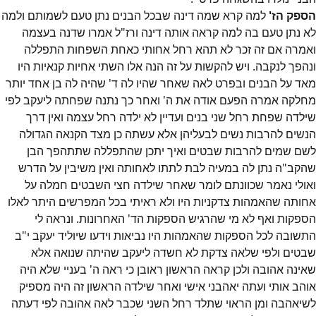
הספק הז'
למה קרא שמה דינה שבכל הבנים נתן טעם לשמותם ולמה
לא נתן טעם בה למה קראה אותה דינה ורז"ל אמרו שדנה בעצמה
ואמרה אם זה זכר לא תהא רחל אחותי כאחת השפחות התפללה
ונהפך לנקבה. ויש להקשות על זה הנה אלו השתי אחיות קנאיות היו
מאד על הבנים ובפרט לאה שאחר שהיו לה ד' שהיה לה בן אחד יותר
מחלקה אמרה הפעם אודה את ה' ואחר כך נתנה שפחתה ליעקב לפי
שילדה שפחת רחל שני בנים ועדיין לא ילדה רחל עצמה ואין דרך
הנשים להרבות נשים לבעליהן אלא עשתה כן מצד הקנאה הגדולה
לשם שמים להרבות שבטים ואיך יתכן שהתפללה שתתהפך הבן
שהקב"ה נתן לה במעיה לבת לתתו לאחותה ואין משיבין על הדרש
ואולי נאמר שכוונתם לומר שאחר שילדה חצי השבטים חמלה על
אחותה שהאמהות צדקניות היו ולא ראיתי בכל המפרשים היתר לאלו
הספקות ואף לא מי שהרגיש הספקות הד' האחרונות. ונראה לי
התשובה לכל הספקות שהאמהות היו נביאות וידעו שיוליד יעקב י"ב
שבטים ולפי שלאה צדקת לא חשדה ליעקב שהיתה שנואה אלא
שאינה אהובה ולכן קראה הראשון ראובן כי ראה ה' בעניי שלא היה
אוהב אותי ועתה יאהבני אישי ואחר שילדה הראשון זה היה מספיק
לשיאהבה ומן הראוי שתלד רחל השני שכבר לאה אהובה לפי דעתה