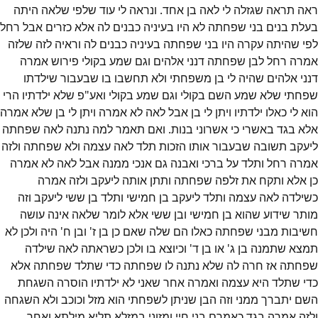
ראה תראה שגזלה לי לאה בן אחד. ונראה לי עוד שלפי שלאה היתה
בעלת בנים בני שפחתה לא היו בעיניה כבנים לה אלא כזרים אבל רחל
לפי שהיתה עקרה היו בני שפחתה בעיניה כבנים לה וראיה לזה שלזה
אמרה רחל לבן שפחתה דנני אלהים וגם שמע בקולי פירוש אמרה
דנני אלהים שהיה לי בן משפחתי ולא תחשבו בו שבעבור שילדתו
שפחתי שלא שמע השם בקולי וגם שמע בקולי ואע"פ שלא ילדתיו הרי
הוא לי כאלו ילדתיו ויתן לי בן אבל לאה לא אמרה ויתן לי בן שלא אמרה
אלא בגד באשרי כי אשרוני בנות. ואם תאמר למה נתנה לאה שפחתה
ליעקב תשובה שבעבור אותו הזכות תלד לאה עצמה ולא שפחתה ולזה
אמרה רחל ותלד על ברכי ואבנה גם אנכי ממנה אבל לאה לא אמרה
כן אלא ותקח את זלפה שפחתה ותתן אותה ליעקב ולזה אמרה
כשילדה לאה עצמה ותלד ליעקב בן חמישי ותלד בן ששי ליעקב וזה
מותר שידוע שהוא בן חמישי ובן ששי אלא לומר שלאה אינה עושה
חשיבות מבני שפחתה כאלו הם שלה שאם כן בן ז' ובן ח' היה ולכן לא
תמצא שתמנה בן ג' או בן ד' וכיוצא בו ולכן כשראתה לאה שילדה
שפחתה אז חרה לה שלא נתנה לו שפחתה כדי שתלד שפחתה אלא
כדי שתלד היא עצמה ואמרה אחר שאני לא ילדתיו הוסרה השגחת
השם יתברך ממני וזה הבן שניתן לשפחתי הוא מזל וכוכב ולא השגחה
ולזה אמרה בגד כאמרם בני חיי ומזוני במזלא תליא מילתא ואחר