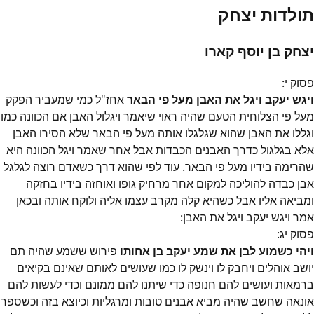
תולדות יצחק
יצחק בן יוסף קארו
פסוק
י
:
ויגש יעקב ויגל את האבן מעל פי הבאר
אחז"ל כמי שמעביר הפקק
מעל פי הצלוחית הטעם שהיה ראוי שיאמר ויגלול האבן אם הכוונה כמו
וגללו את האבן שהוא שגלגלו אותה מעל פי הבאר שלא הסירו האבן
אלא בגלגול כדרך האבנים הכבדות אבל אחר שאמר ויגל הכוונה היא
שהרימה בידיו מעל פי הבאר. עוד לפי שהוא דרך כשאדם רוצה לגלגל
אבן כבדה להוליכה למקום אחר מרחיק גופו ואוחזה בידיו בחזקה
ומביאה אליו אבל כשהיא קלה מקרב עצמו אליה ולוקח אותה ובכאן
אמר ויגש יעקב ויגל את האבן:
פסוק
יג
:
ויהי כשמוע לבן את שמע יעקב בן אחותו
פירוש ששמע שהיה תם
יושב אוהלים ויחבק לו וינשק לו כמו שעושים לאותם שאינם בקיאים
ברמאות ועושים להם חנופה כדי שיתנו להם ממונם וכדי לעשות להם
אונאה שחשב שהיה מביא אבנים טובות ומרגליות וכיוצא בזה וכשספר