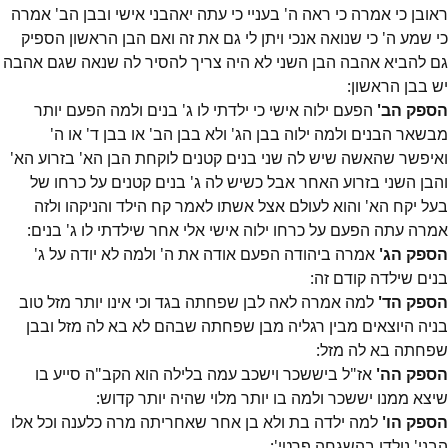
ראובן כי אמרה כי ראה ה' בעניי כי עתה יאהבני אישי ובבן הב' אמרה
כי שמע ה' כי שנואה אנכי ויתן לי גם את זה ואם הבן הראשון הספיק
גם להביא אהבה הבן השני לא היה צריך להסיר לה שנאה שגם אהבה
יש בבן הראשון:
הספק הב'
הפעם ילוה אישי כי ילדתי לו ג' בנים ולמה הפעם יותר
מבשאר הבנים ולמה ילוה בבן הג' ולא בבן הב' או בבן ד' או ה'
ואיפשר שהאשה שיש לה שני בנים קטנים לוקחת הבן הא' בזרוע הא'
והבן השני בזרוע האחר אבל כשיש לה ג' בנים קטנים על כרחו של
בעל יקח הא' והוא לעולם אצל אשתו לאמר קח הילד והניקהו ולזה
אמרה עתה הפעם על כרחו ילוה אישי אלי אחר שילדתי לו ג' בנים:
הספק הג'
אמרה ביהודה הפעם אודה את ה' ולמה לא יודה על ג'
בנים שילדה קודם זה:
הספק הד'
למה אמרה לאה לבן שפחתה בגד וכי אינו יותר מזל טוב
בניה היוצאים מבין רגליה מבן שפחתה שבהם לא בא לה מזל ובבן
שפחתה בא לה מזל:
הספק הה'
אז"ל ביששכר וישכב עמה בלילה הוא הקב"ה סייע בו
שיצא ממנו יששכר ולמה בו יותר מלוי שהיה יותר קדוש:
הספק הו'
למה ילדה בת ולא בן אחר שאחריתה מרה כלענה וכל אלו
הבני' נולדו בהשגחה פרטי':