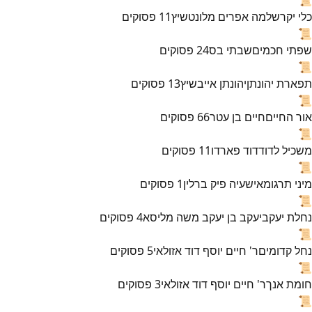
כלי יקר
שלמה אפרים מלונטשיץ
11
פסוקים
📜
שפתי חכמים
שבתי בס
24
פסוקים
📜
תפארת יהונתן
יהונתן אייבשיץ
13
פסוקים
📜
אור החיים
חיים בן עטר
66
פסוקים
📜
משכיל לדוד
דוד פארדו
11
פסוקים
📜
מיני תרגומא
ישעיה פיק ברלין
1
פסוקים
📜
נחלת יעקב
יעקב בן יעקב משה מליסא
4
פסוקים
📜
נחל קדומים
ר' חיים יוסף דוד אזולאי
5
פסוקים
📜
חומת אנך
ר' חיים יוסף דוד אזולאי
3
פסוקים
📜