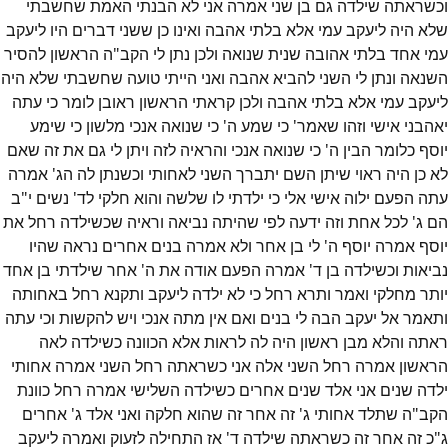
וכשראתה שילדה גם בן שני אמרה אני לא הבנתי האמת שחשבתי
שלא היה ליעקב עמי אלא בלתי אהבה ואינו כן ששני דברים היו ליעקב
עמי אחד בלתי אהובה שנית שנואה ולכן נתן לי הקב"ה הראשון להסיר
השנאה ונתן לי השני להביא אהבה ואני הייתי טועה שחשבתי שלא היה
ליעקב עמי אלא בלתי אהבה ולכן קראתי הראשון ראובן לומר כי עתה
יאהבני אישי וזהו שאמר' כי שמע ה' כי שנואה אנכי מלשון כי שימע
יוסף כלומר הבין ה' כי שנואה אנכי והראיה לזה ויתן לי גם את זה שאם
לא כן היה ראוי שיתן השם יתברך השני לאחותי וכשנתן לה הג' אמרה
עתה הפעם ילוה אישי אלי כי ילדתי לו שלשה והוא חלקי לד' נשים י"ב
הם ג' לכל אחת וזה ידעה לפי שהיתה נביאה וראיה שכשילדה רחל את
יוסף אמרה יוסף ה' לי בן אחר ולא אמרה בנים אחרים נראה שהיו
נביאות וכשילדה בן ד' אמרה הפעם אודה את ה' אחר שילדתי בן אחד
יותר מחלקי ואמר ותרא רחל כי לא ילדה ליעקב ותקנא רחל באחותה
ותאמר אל יעקב הבה לי בנים ואם אין מתה אנכי ויש להקשות וכי עתה
ראתה והלא מבן ראשון היה לה לראות אלא הכוונה כשילדה לאה
הראשון אמרה רחל השני אלה אני כשראתה רחל השני אמרה אחותי
ילדה שנים אני אלד שנים אחרים כשילדה השלישי אמרה רחל כוונת
הקב"ה שתלד אחותי ג' זה אחר זה שהוא חלקה ואני אלד ג' אחרים
ג"כ זה אחר זה כשראתה שילדה ד' אז התחילה לזעוק ואמרה ליעקב