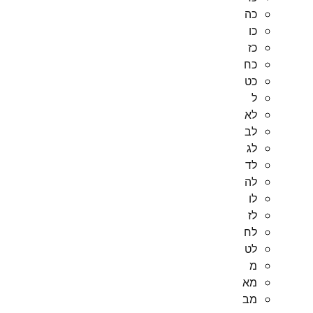
כה
כו
כז
כח
כט
ל
לא
לב
לג
לד
לה
לו
לז
לח
לט
מ
מא
מב