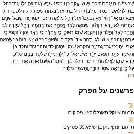
שֶֽׁבַע־
שָׁנִ֥ים
אֲחֵרֽוֹת׃
כח
וַיַּ֤עַשׂ
יַעֲקֹב֙
כֵּ֔ן
וַיְמַלֵּ֖א
שְׁבֻ֣עַ
זֹ֑את
וַיִּתֶּן־
ל֛וֹ
אֶת־
רָחֵ֥ל
בִּתּ֖וֹ
ל֥וֹ
לְאִשָּֽׁה׃
כט
וַיִּתֵּ֤ן
לָבָן֙
לְרָחֵ֣ל
בִּתּ֔וֹ
אֶת־
בִּלְהָ֖ה
שִׁפְחָת֑וֹ
לָ֖הּ
לְשִׁפְחָֽה׃
ל
וַיָּבֹא֙
גַּ֣ם
אֶל־
רָחֵ֔ל
וַיֶּאֱהַ֥ב
גַּֽם־
אֶת־
רָחֵ֖ל
מִלֵּאָ֑ה
וַיַּעֲבֹ֣ד
עִמּ֔וֹ
ע֖וֹד
שֶֽׁבַע־
שָׁנִ֥ים
אֲחֵרֽוֹת׃
לא
וַיַּ֤רְא
יְהוָה֙
כִּֽי־
שְׂנוּאָ֣ה
לֵאָ֔ה
וַיִּפְתַּ֖ח
אֶת־
רַחְמָ֑הּ
וְרָחֵ֖ל
עֲקָרָֽה׃
לב
וַתַּ֤הַר
לֵאָה֙
וַתֵּ֣לֶד
בֵּ֔ן
וַתִּקְרָ֥א
שְׁמ֖וֹ
רְאוּבֵ֑ן
כִּ֣י
אָֽמְרָ֗ה
כִּֽי־
רָאָ֤ה
יְהוָה֙
בְּעָנְיִ֔י
כִּ֥י
עַתָּ֖ה
יֶאֱהָבַ֥נִי
אִישִֽׁי׃
לג
וַתַּ֣הַר
עוֹד֮
וַתֵּ֣לֶד
בֵּן֒
וַתֹּ֗אמֶר
כִּֽי־
שָׁמַ֤ע
יְהוָה֙
כִּֽי־
שְׂנוּאָ֣ה
אָנֹ֔כִי
וַיִּתֶּן־
לִ֖י
גַּם־
אֶת־
זֶ֑ה
וַתִּקְרָ֥א
שְׁמ֖וֹ
שִׁמְעֽוֹן׃
לד
וַתַּ֣הַר
עוֹד֮
וַתֵּ֣לֶד
בֵּן֒
וַתֹּ֗אמֶר
עַתָּ֤ה
הַפַּ֙עַם֙
יִלָּוֶ֤ה
אִישִׁי֙
אֵלַ֔י
כִּֽי־
יָלַ֥דְתִּי
ל֖וֹ
שְׁלֹשָׁ֣ה
בָנִ֑ים
עַל־
כֵּ֥ן
קָרָֽא־
שְׁמ֖וֹ
לֵוִֽי׃
לה
וַתַּ֨הַר
ע֜וֹד
וַתֵּ֣לֶד
בֵּ֗ן
וַתֹּ֙אמֶר֙
הַפַּ֙עַם֙
אוֹדֶ֣ה
אֶת־
יְהוָ֔ה
עַל־
כֵּ֛ן
קָרְאָ֥ה
שְׁמ֖וֹ
יְהוּדָ֑ה
וַֽתַּעֲמֹ֖ד
מִלֶּֽדֶת׃
📖
פרשנים על הפרק
📜
תרגום אונקלוס
אונקלוס
35
פסוקים
📜
תרגום יונתן
יונתן בן עוזיאל
35
פסוקים
📜