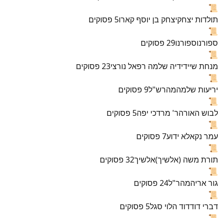
📜
תולדות יצחק
יצחק בן יוסף קארו
5
פסוקים
📜
ספורנו
ספורנו
29
פסוקים
📜
מנחת שי
ידידיה שלמה רפאל נורצי
23
פסוקים
📜
יריעות שלמה
מהרש"ל
9
פסוקים
📜
לבוש האורה
ר' מרדכי יפה
5
פסוקים
📜
עמר נקא
לא ידוע
7
פסוקים
📜
תורת משה (אלשיך)
אלשיך
32
פסוקים
📜
גור אריה
מהר"ל
24
פסוקים
📜
דברי דוד
דוד הלוי סגל
5
פסוקים
📜