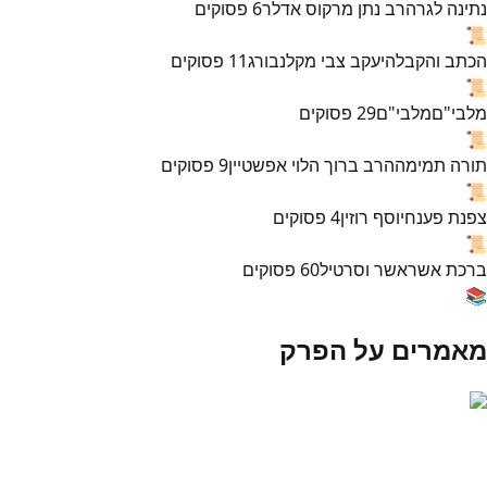
נתינה לגר
הרב נתן מרקוס אדלר
6
פסוקים
📜
הכתב והקבלה
יעקב צבי מקלנבורג
11
פסוקים
📜
מלבי"ם
מלבי"ם
29
פסוקים
📜
תורה תמימה
הרב ברוך הלוי אפשטיין
9
פסוקים
📜
צפנת פענח
יוסף רוזין
4
פסוקים
📜
ברכת אשר
אשר וסרטיל
60
פסוקים
📚
מאמרים על הפרק