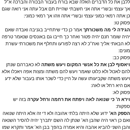
ללבן את כל הדברים האלה שבא בורח בעבור הבכורה והברכה א"ל
אך עצמי ובשרי אתה אני חשבתי שהיית תם אבל עתה אני רואה שגם
כן אתה רמאי כמוני עצמי ובשרי אתה וזהו אך רמאי כמוני:
פסוק
טו
:
הגידה לי מה משכורתך
אמר כן כדי שיתחייב בגניבה ואבדה שאם
יהיה שומר חנם יהיה פטור ואחר כך חייבו גם באונסים שנאמר טרפה
לא הבאתי אליך ואח"כ לא רצה לפורעו ותחלף את משכורתי עשרת
מונים:
פסוק
כב
:
ויאסוף לבן את כל אנשי המקום ויעש משתה
לא כאברהם שנתן
להם לאכול ולא כלוט שאמר ויעש להם משתה ומצות אפה ויאכלו אלא
ויעש משתה שקביעותו עשה על היין כדי לשכר אותו בעבור שלא ידע
אם היא רחל או לאה:
פסוק
לא
:
וירא ה' כי שנואה לאה ויפתח את רחמה ורחל עקרה
בזה יש
ספקות:
הספק הא'
ידוע שלא היתה בלתי אהובה ולא די זה אלא היתה שנואה
ואם כן ראוי היה שהבן הא' שנתן לה השם יתברך יהיה להסיר השנאה
והבן השני להביא אהבה והיא אמרה בהפך בבן הא' אמר ותקרא שמו