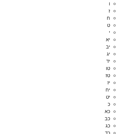
ו
ז
ח
ט
י
יא
יב
יג
יד
טו
טז
יז
יח
יט
כ
כא
כב
כג
כד