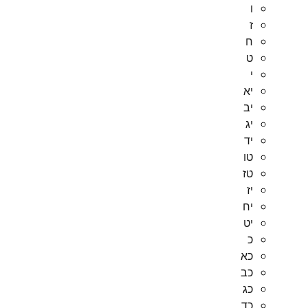
ו
ז
ח
ט
י
יא
יב
יג
יד
טו
טז
יז
יח
יט
כ
כא
כב
כג
כד