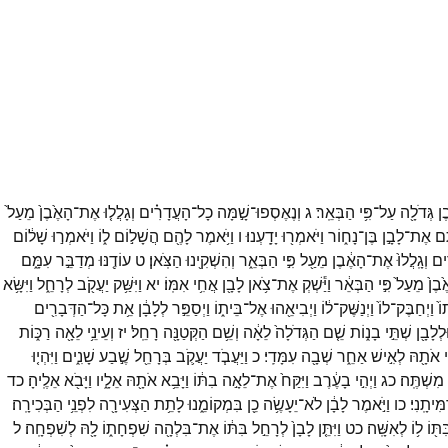
ֶן
גְּדֹלָ֖ה
עַל־
פִּ֥י
הַבְּאֵֽר׃
ג
וְנֶאֶסְפוּ־
שָׁ֣מָּה
כָל־
הָעֲדָרִ֗ים
וְגָלֲל֤וּ
אֶת־
הָאֶ֙בֶן֙
מֵעַל֙
ֶ֖ם
אֶת־
לָבָ֣ן
בֶּן־
נָח֑וֹר
וַיֹּאמְר֖וּ
יָדָֽעְנוּ׃
ו
וַיֹּ֥אמֶר
לָהֶ֖ם
הֲשָׁל֣וֹם
ל֑וֹ
וַיֹּאמְר֣וּ
שָׁל֔וֹם
֔ים
וְגָֽלֲלוּ֙
אֶת־
הָאֶ֔בֶן
מֵעַ֖ל
פִּ֣י
הַבְּאֵ֑ר
וְהִשְׁקִ֖ינוּ
הַצֹּֽאן׃
ט
עוֹדֶ֖נּוּ
מְדַבֵּ֣ר
עִמָּ֑ם
֙בֶן֙
מֵעַל֙
פִּ֣י
הַבְּאֵ֔ר
וַיַּ֕שְׁקְ
אֶת־
צֹ֥אן
לָבָ֖ן
אֲחִ֥י
אִמּֽוֹ׃
יא
וַיִּשַּׁ֥ק
יַעֲקֹ֖ב
לְרָחֵ֑ל
וַיִּשָּׂ֥א
ֹ֙
וַיְחַבֶּק־
לוֹ֙
וַיְנַשֶּׁק־
ל֔וֹ
וַיְבִיאֵ֖הוּ
אֶל־
בֵּית֑וֹ
וַיְסַפֵּ֣ר
לְלָבָ֔ן
אֵ֥ת
כָּל־
הַדְּבָרִ֖ים
ּלְלָבָ֖ן
שְׁתֵּ֣י
בָנ֑וֹת
שֵׁ֤ם
הַגְּדֹלָה֙
לֵאָ֔ה
וְשֵׁ֥ם
הַקְּטַנָּ֖ה
רָחֵֽל׃
יז
וְעֵינֵ֥י
לֵאָ֖ה
רַכּ֑וֹת
י
אֹתָ֖הּ
לְאִ֣ישׁ
אַחֵ֑ר
שְׁבָ֖ה
עִמָּדִֽי׃
כ
וַיַּעֲבֹ֧ד
יַעֲקֹ֛ב
בְּרָחֵ֖ל
שֶׁ֣בַע
שָׁנִ֑ים
וַיִּהְי֤וּ
מִשְׁתֶּֽה׃
כג
וַיְהִ֣י
בָעֶ֔רֶב
וַיִּקַּח֙
אֶת־
לֵאָ֣ה
בִתּ֔וֹ
וַיָּבֵ֥א
אֹתָ֖הּ
אֵלָ֑יו
וַיָּבֹ֖א
אֵלֶֽיהָ׃
כד
ִּיתָֽנִי׃
כו
וַיֹּ֣אמֶר
לָבָ֔ן
לֹא־
יֵעָשֶׂ֥ה
כֵ֖ן
בִּמְקוֹמֵ֑נוּ
לָתֵ֥ת
הַצְּעִירָ֖ה
לִפְנֵ֥י
הַבְּכִירָֽה׃
ִתּ֖וֹ
ל֥וֹ
לְאִשָּֽׁה׃
כט
וַיִּתֵּ֤ן
לָבָן֙
לְרָחֵ֣ל
בִּתּ֔וֹ
אֶת־
בִּלְהָ֖ה
שִׁפְחָת֑וֹ
לָ֖הּ
לְשִׁפְחָֽה׃
ל