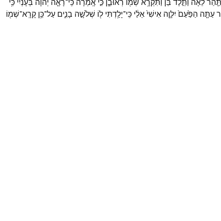
תַּ֤הַר
לֵאָה֙
וַתֵּ֣לֶד
בֵּ֔ן
וַתִּקְרָ֥א
שְׁמ֖וֹ
רְאוּבֵ֑ן
כִּ֣י
אָֽמְרָ֗ה
כִּֽי־
רָאָ֤ה
יְהוָה֙
בְּעָנְיִ֔י
כִּ֥י
ֶר
עַתָּ֤ה
הַפַּ֙עַם֙
יִלָּוֶ֤ה
אִישִׁי֙
אֵלַ֔י
כִּֽי־
יָלַ֥דְתִּי
ל֖וֹ
שְׁלֹשָׁ֣ה
בָנִ֑ים
עַל־
כֵּ֥ן
קָרָֽא־
שְׁמ֖וֹ