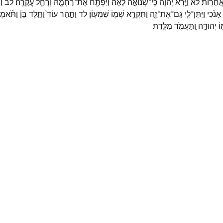
ֲחֵרֽוֹת׃
לא
וַיַּ֤רְא
יְהוָה֙
כִּֽי־
שְׂנוּאָ֣ה
לֵאָ֔ה
וַיִּפְתַּ֖ח
אֶת־
רַחְמָ֑הּ
וְרָחֵ֖ל
עֲקָרָֽה׃
לב
וַ
אָנֹ֔כִי
וַיִּתֶּן־
לִ֖י
גַּם־
אֶת־
זֶ֑ה
וַתִּקְרָ֥א
שְׁמ֖וֹ
שִׁמְעֽוֹן׃
לד
וַתַּ֣הַר
עוֹד֮
וַתֵּ֣לֶד
בֵּן֒
וַתֹּ֗אמ
וֹ
יְהוּדָ֑ה
וַֽתַּעֲמֹ֖ד
מִלֶּֽדֶת׃