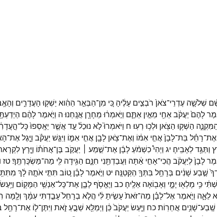
ָ֞ם
שְׁלֹשָׁ֤ה
עֶדְרֵי־
צֹאן֙
רֹבְצִ֣ים
עָלֶ֔יהָ
כִּ֚י
מִן־
הַבְּאֵ֣ר
הַהִ֔וא
יַשְׁק֖וּ
הָעֲדָרִ֑ים
וְהָאֶ֥ב
֤אמֶר
לָהֶם֙
יַעֲקֹ֔ב
אַחַ֖י
מֵאַ֣יִן
אַתֶּ֑ם
וַיֹּ֣אמְר֔וּ
מֵחָרָ֖ן
אֲנָֽחְנוּ׃
ה
וַיֹּ֣אמֶר
לָהֶ֔ם
הַיְדַעְתּ
ַמִּקְנֶ֑ה
הַשְׁק֥וּ
הַצֹּ֖אן
וּלְכ֥וּ
רְעֽוּ׃
ח
וַיֹּאמְרוּ֮
לֹ֣א
נוּכַל֒
עַ֣ד
אֲשֶׁ֤ר
יֵאָֽסְפוּ֙
כָּל־
הָ֣עֲדָרִ
אֶת־
רָחֵ֗ל
בַּת־
לָבָן֙
אֲחִ֣י
אִמּ֔וֹ
וְאֶת־
צֹ֥אן
לָבָ֖ן
אֲחִ֣י
אִמּ֑וֹ
וַיִּגַּ֣שׁ
יַעֲקֹ֗ב
וַיָּ֤גֶל
אֶת־
הָאֶ
ָץ
וַתַּגֵּ֥ד
לְאָבִֽיהָ׃
יג
וַיְהִי֩
כִשְׁמֹ֨עַ
לָבָ֜ן
אֶת־
שֵׁ֣מַע ׀
יַעֲקֹ֣ב
בֶּן־
אֲחֹת֗וֹ
וַיָּ֤רָץ
לִקְרָאתו
֤אמֶר
לָבָן֙
לְיַעֲקֹ֔ב
הֲכִי־
אָחִ֣י
אַ֔תָּה
וַעֲבַדְתַּ֖נִי
חִנָּ֑ם
הַגִּ֥ידָה
לִּ֖י
מַה־
מַּשְׂכֻּרְתֶּֽךָ׃
טז
ו
ךָ֙
שֶׁ֣בַע
שָׁנִ֔ים
בְּרָחֵ֥ל
בִּתְּךָ֖
הַקְּטַנָּֽה׃
יט
וַיֹּ֣אמֶר
לָבָ֗ן
ט֚וֹב
תִּתִּ֣י
אֹתָ֣הּ
לָ֔ךְ
מִתִּתִּ֥
ְׁתִּ֔י
כִּ֥י
מָלְא֖וּ
יָמָ֑י
וְאָב֖וֹאָה
אֵלֶֽיהָ׃
כב
וַיֶּאֱסֹ֥ף
לָבָ֛ן
אֶת־
כָּל־
אַנְשֵׁ֥י
הַמָּק֖וֹם
וַיַּ֥עַשׂ
א
לֵאָ֑ה
וַיֹּ֣אמֶר
אֶל־
לָבָ֗ן
מַה־
זֹּאת֙
עָשִׂ֣יתָ
לִּ֔י
הֲלֹ֤א
בְרָחֵל֙
עָבַ֣דְתִּי
עִמָּ֔ךְ
וְלָ֖מָּה
רִמ
שֶֽׁבַע־
שָׁנִ֥ים
אֲחֵרֽוֹת׃
כח
וַיַּ֤עַשׂ
יַעֲקֹב֙
כֵּ֔ן
וַיְמַלֵּ֖א
שְׁבֻ֣עַ
זֹ֑את
וַיִּתֶּן־
ל֛וֹ
אֶת־
רָחֵ֥ל
בּ