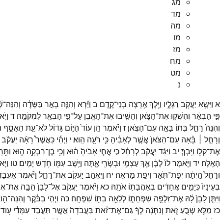
מג
מד
מה
מו
מז
מח
מט
נ
א
וַיִּשָּׂ֥א
יַעֲקֹ֖ב
רַגְלָ֑יו
וַיֵּ֖לֶךְ
אַ֥רְצָה
בְנֵי־
קֶֽדֶם׃
ב
וַיַּ֞רְא
וְהִנֵּ֧ה
בְאֵ֣ר
בַּשָּׂדֶ֗ה
וְהִנֵּה־
שׁ
פִּ֣י
הַבְּאֵ֔ר
וְהִשְׁק֖וּ
אֶת־
הַצֹּ֑אן
וְהֵשִׁ֧יבוּ
אֶת־
הָאֶ֛בֶן
עַל־
פִּ֥י
הַבְּאֵ֖ר
לִמְקֹמָֽהּ׃
ד
וַיֹּ
וְהִנֵּה֙
רָחֵ֣ל
בִּתּ֔וֹ
בָּאָ֖ה
עִם־
הַצֹּֽאן׃
ז
וַיֹּ֗אמֶר
הֵ֥ן
עוֹד֙
הַיּ֣וֹם
גָּד֔וֹל
לֹא־
עֵ֖ת
הֵאָסֵ֣ף
ה
וְרָחֵ֣ל ׀
בָּ֗אָה
עִם־
הַצֹּאן֙
אֲשֶׁ֣ר
לְאָבִ֔יהָ
כִּ֥י
רֹעָ֖ה
הִֽוא׃
י
וַיְהִ֡י
כַּאֲשֶׁר֩
רָאָ֨ה
יַעֲקֹ֜ב
אֶת־
קֹל֖וֹ
וַיֵּֽבְךְּ׃
יב
וַיַּגֵּ֨ד
יַעֲקֹ֜ב
לְרָחֵ֗ל
כִּ֣י
אֲחִ֤י
אָבִ֙יהָ֙
ה֔וּא
וְכִ֥י
בֶן־
רִבְקָ֖ה
ה֑וּא
וַתָּ֖ר
הָאֵֽלֶּה׃
יד
וַיֹּ֤אמֶר
לוֹ֙
לָבָ֔ן
אַ֛ךְ
עַצְמִ֥י
וּבְשָׂרִ֖י
אָ֑תָּה
וַיֵּ֥שֶׁב
עִמּ֖וֹ
חֹ֥דֶשׁ
יָמִֽים׃
טו
וַיֹּ
וְרָחֵל֙
הָֽיְתָ֔ה
יְפַת־
תֹּ֖אַר
וִיפַ֥ת
מַרְאֶֽה׃
יח
וַיֶּאֱהַ֥ב
יַעֲקֹ֖ב
אֶת־
רָחֵ֑ל
וַיֹּ֗אמֶר
אֶֽעֱבָדְ
בְעֵינָיו֙
כְּיָמִ֣ים
אֲחָדִ֔ים
בְּאַהֲבָת֖וֹ
אֹתָֽהּ׃
כא
וַיֹּ֨אמֶר
יַעֲקֹ֤ב
אֶל־
לָבָן֙
הָבָ֣ה
אֶת־
אִש
וַיִּתֵּ֤ן
לָבָן֙
לָ֔הּ
אֶת־
זִלְפָּ֖ה
שִׁפְחָת֑וֹ
לְלֵאָ֥ה
בִתּ֖וֹ
שִׁפְחָֽה׃
כה
וַיְהִ֣י
בַבֹּ֔קֶר
וְהִנֵּה־
הִ֖ו
כז
מַלֵּ֖א
שְׁבֻ֣עַ
זֹ֑את
וְנִתְּנָ֨ה
לְךָ֜
גַּם־
אֶת־
זֹ֗את
בַּעֲבֹדָה֙
אֲשֶׁ֣ר
תַּעֲבֹ֣ד
עִמָּדִ֔י
ע֖וֹד