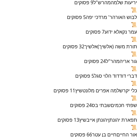
יריעות שלמה
מהרש"ל
9
פסוקים
📜
לבוש האורה
ר' מרדכי יפה
5
פסוקים
📜
עמר נקא
לא ידוע
7
פסוקים
📜
תורת משה (אלשיך)
אלשיך
32
פסוקים
📜
גור אריה
מהר"ל
24
פסוקים
📜
דברי דוד
דוד הלוי סגל
5
פסוקים
📜
כלי יקר
שלמה אפרים מלונטשיץ
11
פסוקים
📜
שפתי חכמים
שבתי בס
24
פסוקים
📜
תפארת יהונתן
יהונתן אייבשיץ
13
פסוקים
📜
אור החיים
חיים בן עטר
66
פסוקים