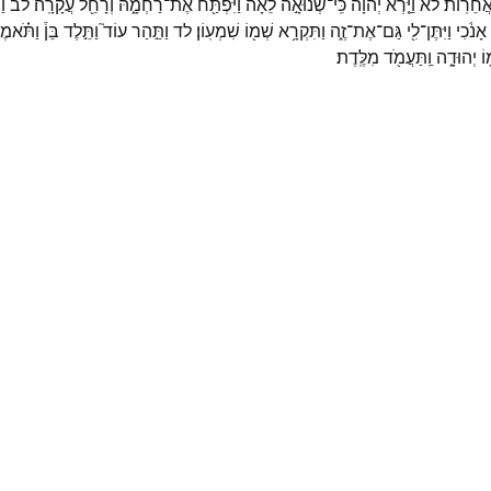
ֲחֵרֽוֹת׃
לא
וַיַּ֤רְא
יְהוָה֙
כִּֽי־
שְׂנוּאָ֣ה
לֵאָ֔ה
וַיִּפְתַּ֖ח
אֶת־
רַחְמָ֑הּ
וְרָחֵ֖ל
עֲקָרָֽה׃
לב
וַ
אָנֹ֔כִי
וַיִּתֶּן־
לִ֖י
גַּם־
אֶת־
זֶ֑ה
וַתִּקְרָ֥א
שְׁמ֖וֹ
שִׁמְעֽוֹן׃
לד
וַתַּ֣הַר
עוֹד֮
וַתֵּ֣לֶד
בֵּן֒
וַתֹּ֗אמ
וֹ
יְהוּדָ֑ה
וַֽתַּעֲמֹ֖ד
מִלֶּֽדֶת׃