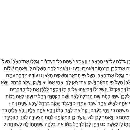
ֶן
גְּדֹלָ֖ה
עַל־
פִּ֥י
הַבְּאֵֽר׃
ג
וְנֶאֶסְפוּ־
שָׁ֣מָּה
כָל־
הָעֲדָרִ֗ים
וְגָלֲל֤וּ
אֶת־
הָאֶ֙בֶן֙
מֵעַל֙
ֶ֖ם
אֶת־
לָבָ֣ן
בֶּן־
נָח֑וֹר
וַיֹּאמְר֖וּ
יָדָֽעְנוּ׃
ו
וַיֹּ֥אמֶר
לָהֶ֖ם
הֲשָׁל֣וֹם
ל֑וֹ
וַיֹּאמְר֣וּ
שָׁל֔וֹם
֔ים
וְגָֽלֲלוּ֙
אֶת־
הָאֶ֔בֶן
מֵעַ֖ל
פִּ֣י
הַבְּאֵ֑ר
וְהִשְׁקִ֖ינוּ
הַצֹּֽאן׃
ט
עוֹדֶ֖נּוּ
מְדַבֵּ֣ר
עִמָּ֑ם
֙בֶן֙
מֵעַל֙
פִּ֣י
הַבְּאֵ֔ר
וַיַּ֕שְׁקְ
אֶת־
צֹ֥אן
לָבָ֖ן
אֲחִ֥י
אִמּֽוֹ׃
יא
וַיִּשַּׁ֥ק
יַעֲקֹ֖ב
לְרָחֵ֑ל
וַיִּשָּׂ֥א
ֹ֙
וַיְחַבֶּק־
לוֹ֙
וַיְנַשֶּׁק־
ל֔וֹ
וַיְבִיאֵ֖הוּ
אֶל־
בֵּית֑וֹ
וַיְסַפֵּ֣ר
לְלָבָ֔ן
אֵ֥ת
כָּל־
הַדְּבָרִ֖ים
ּלְלָבָ֖ן
שְׁתֵּ֣י
בָנ֑וֹת
שֵׁ֤ם
הַגְּדֹלָה֙
לֵאָ֔ה
וְשֵׁ֥ם
הַקְּטַנָּ֖ה
רָחֵֽל׃
יז
וְעֵינֵ֥י
לֵאָ֖ה
רַכּ֑וֹת
י
אֹתָ֖הּ
לְאִ֣ישׁ
אַחֵ֑ר
שְׁבָ֖ה
עִמָּדִֽי׃
כ
וַיַּעֲבֹ֧ד
יַעֲקֹ֛ב
בְּרָחֵ֖ל
שֶׁ֣בַע
שָׁנִ֑ים
וַיִּהְי֤וּ
מִשְׁתֶּֽה׃
כג
וַיְהִ֣י
בָעֶ֔רֶב
וַיִּקַּח֙
אֶת־
לֵאָ֣ה
בִתּ֔וֹ
וַיָּבֵ֥א
אֹתָ֖הּ
אֵלָ֑יו
וַיָּבֹ֖א
אֵלֶֽיהָ׃
כד
ִּיתָֽנִי׃
כו
וַיֹּ֣אמֶר
לָבָ֔ן
לֹא־
יֵעָשֶׂ֥ה
כֵ֖ן
בִּמְקוֹמֵ֑נוּ
לָתֵ֥ת
הַצְּעִירָ֖ה
לִפְנֵ֥י
הַבְּכִירָֽה׃
ִתּ֖וֹ
ל֥וֹ
לְאִשָּֽׁה׃
כט
וַיִּתֵּ֤ן
לָבָן֙
לְרָחֵ֣ל
בִּתּ֔וֹ
אֶת־
בִּלְהָ֖ה
שִׁפְחָת֑וֹ
לָ֖הּ
לְשִׁפְחָֽה׃
ל