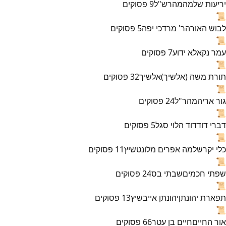
יריעות שלמה
מהרש"ל
9
פסוקים
📜
לבוש האורה
ר' מרדכי יפה
5
פסוקים
📜
עמר נקא
לא ידוע
7
פסוקים
📜
תורת משה (אלשיך)
אלשיך
32
פסוקים
📜
גור אריה
מהר"ל
24
פסוקים
📜
דברי דוד
דוד הלוי סגל
5
פסוקים
📜
כלי יקר
שלמה אפרים מלונטשיץ
11
פסוקים
📜
שפתי חכמים
שבתי בס
24
פסוקים
📜
תפארת יהונתן
יהונתן אייבשיץ
13
פסוקים
📜
אור החיים
חיים בן עטר
66
פסוקים