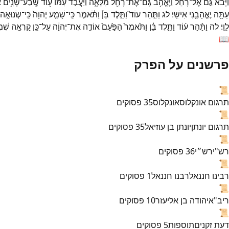
וַיָּבֹא֙
גַּ֣ם
אֶל־
רָחֵ֔ל
וַיֶּאֱהַ֥ב
גַּֽם־
אֶת־
רָחֵ֖ל
מִלֵּאָ֑ה
וַיַּעֲבֹ֣ד
עִמּ֔וֹ
ע֖וֹד
שֶֽׁבַע־
שָׁנִ֥ים
א
עַתָּ֖ה
יֶאֱהָבַ֥נִי
אִישִֽׁי׃
לג
וַתַּ֣הַר
עוֹד֮
וַתֵּ֣לֶד
בֵּן֒
וַתֹּ֗אמֶר
כִּֽי־
שָׁמַ֤ע
יְהוָה֙
כִּֽי־
שְׂנוּאָ֣ה
לֵוִֽי׃
לה
וַתַּ֨הַר
ע֜וֹד
וַתֵּ֣לֶד
בֵּ֗ן
וַתֹּ֙אמֶר֙
הַפַּ֙עַם֙
אוֹדֶ֣ה
אֶת־
יְהוָ֔ה
עַל־
כֵּ֛ן
קָרְאָ֥ה
שְׁמ֖
📖
פרשנים על הפרק
📜
תרגום אונקלוס
אונקלוס
35
פסוקים
📜
תרגום יונתן
יונתן בן עוזיאל
35
פסוקים
📜
רש"י
רש״י
36
פסוקים
📜
רבינו חננאל
רבנו חננאל
1
פסוקים
📜
ריב"א
יהודה בן אליעזר
10
פסוקים
📜
דעת זקנים
תוספות
5
פסוקים