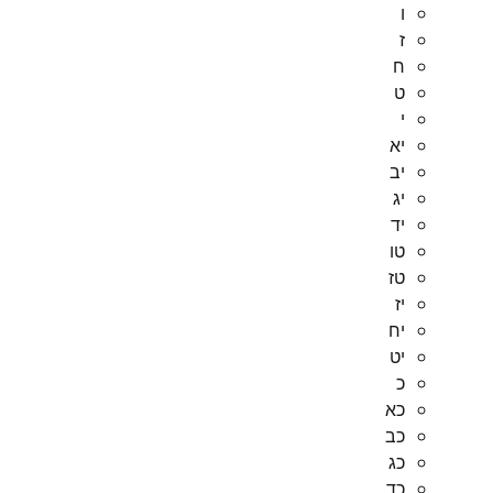
ו
ז
ח
ט
י
יא
יב
יג
יד
טו
טז
יז
יח
יט
כ
כא
כב
כג
כד