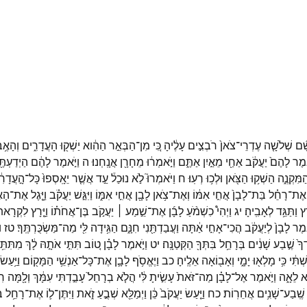
ָ֞ם
שְׁלֹשָׁ֤ה
עֶדְרֵי־
צֹאן֙
רֹבְצִ֣ים
עָלֶ֔יהָ
כִּ֚י
מִן־
הַבְּאֵ֣ר
הַהִ֔וא
יַשְׁק֖וּ
הָעֲדָרִ֑ים
וְהָאֶ֥ב
֤אמֶר
לָהֶם֙
יַעֲקֹ֔ב
אַחַ֖י
מֵאַ֣יִן
אַתֶּ֑ם
וַיֹּ֣אמְר֔וּ
מֵחָרָ֖ן
אֲנָֽחְנוּ׃
ה
וַיֹּ֣אמֶר
לָהֶ֔ם
הַיְדַעְתּ
ַמִּקְנֶ֑ה
הַשְׁק֥וּ
הַצֹּ֖אן
וּלְכ֥וּ
רְעֽוּ׃
ח
וַיֹּאמְרוּ֮
לֹ֣א
נוּכַל֒
עַ֣ד
אֲשֶׁ֤ר
יֵאָֽסְפוּ֙
כָּל־
הָ֣עֲדָרִ
אֶת־
רָחֵ֗ל
בַּת־
לָבָן֙
אֲחִ֣י
אִמּ֔וֹ
וְאֶת־
צֹ֥אן
לָבָ֖ן
אֲחִ֣י
אִמּ֑וֹ
וַיִּגַּ֣שׁ
יַעֲקֹ֗ב
וַיָּ֤גֶל
אֶת־
הָאֶ
ָץ
וַתַּגֵּ֥ד
לְאָבִֽיהָ׃
יג
וַיְהִי֩
כִשְׁמֹ֨עַ
לָבָ֜ן
אֶת־
שֵׁ֣מַע ׀
יַעֲקֹ֣ב
בֶּן־
אֲחֹת֗וֹ
וַיָּ֤רָץ
לִקְרָאתו
֤אמֶר
לָבָן֙
לְיַעֲקֹ֔ב
הֲכִי־
אָחִ֣י
אַ֔תָּה
וַעֲבַדְתַּ֖נִי
חִנָּ֑ם
הַגִּ֥ידָה
לִּ֖י
מַה־
מַּשְׂכֻּרְתֶּֽךָ׃
טז
ו
ךָ֙
שֶׁ֣בַע
שָׁנִ֔ים
בְּרָחֵ֥ל
בִּתְּךָ֖
הַקְּטַנָּֽה׃
יט
וַיֹּ֣אמֶר
לָבָ֗ן
ט֚וֹב
תִּתִּ֣י
אֹתָ֣הּ
לָ֔ךְ
מִתִּתִּ֥
ְׁתִּ֔י
כִּ֥י
מָלְא֖וּ
יָמָ֑י
וְאָב֖וֹאָה
אֵלֶֽיהָ׃
כב
וַיֶּאֱסֹ֥ף
לָבָ֛ן
אֶת־
כָּל־
אַנְשֵׁ֥י
הַמָּק֖וֹם
וַיַּ֥עַשׂ
א
לֵאָ֑ה
וַיֹּ֣אמֶר
אֶל־
לָבָ֗ן
מַה־
זֹּאת֙
עָשִׂ֣יתָ
לִּ֔י
הֲלֹ֤א
בְרָחֵל֙
עָבַ֣דְתִּי
עִמָּ֔ךְ
וְלָ֖מָּה
רִמ
שֶֽׁבַע־
שָׁנִ֥ים
אֲחֵרֽוֹת׃
כח
וַיַּ֤עַשׂ
יַעֲקֹב֙
כֵּ֔ן
וַיְמַלֵּ֖א
שְׁבֻ֣עַ
זֹ֑את
וַיִּתֶּן־
ל֛וֹ
אֶת־
רָחֵ֥ל
בּ