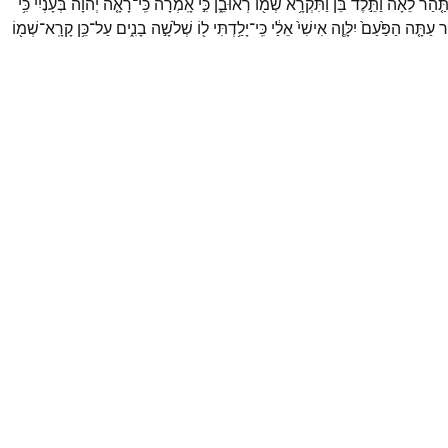
תַּ֤הַר
לֵאָה֙
וַתֵּ֣לֶד
בֵּ֔ן
וַתִּקְרָ֥א
שְׁמ֖וֹ
רְאוּבֵ֑ן
כִּ֣י
אָֽמְרָ֗ה
כִּֽי־
רָאָ֤ה
יְהוָה֙
בְּעָנְיִ֔י
כִּ֥י
ֶר
עַתָּ֤ה
הַפַּ֙עַם֙
יִלָּוֶ֤ה
אִישִׁי֙
אֵלַ֔י
כִּֽי־
יָלַ֥דְתִּי
ל֖וֹ
שְׁלֹשָׁ֣ה
בָנִ֑ים
עַל־
כֵּ֥ן
קָרָֽא־
שְׁמ֖וֹ