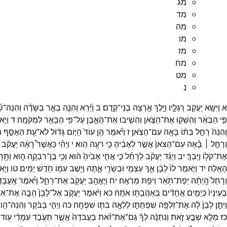
מג
מד
מה
מו
מז
מח
מט
נ
א
וַיִּשָּׂ֥א
יַעֲקֹ֖ב
רַגְלָ֑יו
וַיֵּ֖לֶךְ
אַ֥רְצָה
בְנֵי־
קֶֽדֶם׃
ב
וַיַּ֞רְא
וְהִנֵּ֧ה
בְאֵ֣ר
בַּשָּׂדֶ֗ה
וְהִנֵּה־
שׁ
פִּ֣י
הַבְּאֵ֔ר
וְהִשְׁק֖וּ
אֶת־
הַצֹּ֑אן
וְהֵשִׁ֧יבוּ
אֶת־
הָאֶ֛בֶן
עַל־
פִּ֥י
הַבְּאֵ֖ר
לִמְקֹמָֽהּ׃
ד
וַיֹּ
וְהִנֵּה֙
רָחֵ֣ל
בִּתּ֔וֹ
בָּאָ֖ה
עִם־
הַצֹּֽאן׃
ז
וַיֹּ֗אמֶר
הֵ֥ן
עוֹד֙
הַיּ֣וֹם
גָּד֔וֹל
לֹא־
עֵ֖ת
הֵאָסֵ֣ף
ה
וְרָחֵ֣ל ׀
בָּ֗אָה
עִם־
הַצֹּאן֙
אֲשֶׁ֣ר
לְאָבִ֔יהָ
כִּ֥י
רֹעָ֖ה
הִֽוא׃
י
וַיְהִ֡י
כַּאֲשֶׁר֩
רָאָ֨ה
יַעֲקֹ֜ב
אֶת־
קֹל֖וֹ
וַיֵּֽבְךְּ׃
יב
וַיַּגֵּ֨ד
יַעֲקֹ֜ב
לְרָחֵ֗ל
כִּ֣י
אֲחִ֤י
אָבִ֙יהָ֙
ה֔וּא
וְכִ֥י
בֶן־
רִבְקָ֖ה
ה֑וּא
וַתָּ֖ר
הָאֵֽלֶּה׃
יד
וַיֹּ֤אמֶר
לוֹ֙
לָבָ֔ן
אַ֛ךְ
עַצְמִ֥י
וּבְשָׂרִ֖י
אָ֑תָּה
וַיֵּ֥שֶׁב
עִמּ֖וֹ
חֹ֥דֶשׁ
יָמִֽים׃
טו
וַיֹּ
וְרָחֵל֙
הָֽיְתָ֔ה
יְפַת־
תֹּ֖אַר
וִיפַ֥ת
מַרְאֶֽה׃
יח
וַיֶּאֱהַ֥ב
יַעֲקֹ֖ב
אֶת־
רָחֵ֑ל
וַיֹּ֗אמֶר
אֶֽעֱבָדְ
בְעֵינָיו֙
כְּיָמִ֣ים
אֲחָדִ֔ים
בְּאַהֲבָת֖וֹ
אֹתָֽהּ׃
כא
וַיֹּ֨אמֶר
יַעֲקֹ֤ב
אֶל־
לָבָן֙
הָבָ֣ה
אֶת־
אִש
וַיִּתֵּ֤ן
לָבָן֙
לָ֔הּ
אֶת־
זִלְפָּ֖ה
שִׁפְחָת֑וֹ
לְלֵאָ֥ה
בִתּ֖וֹ
שִׁפְחָֽה׃
כה
וַיְהִ֣י
בַבֹּ֔קֶר
וְהִנֵּה־
הִ֖ו
כז
מַלֵּ֖א
שְׁבֻ֣עַ
זֹ֑את
וְנִתְּנָ֨ה
לְךָ֜
גַּם־
אֶת־
זֹ֗את
בַּעֲבֹדָה֙
אֲשֶׁ֣ר
תַּעֲבֹ֣ד
עִמָּדִ֔י
ע֖וֹד