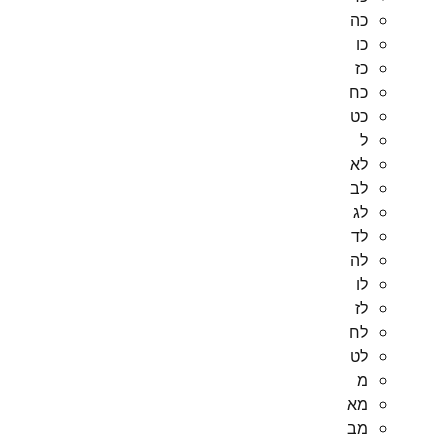
כה
כו
כז
כח
כט
ל
לא
לב
לג
לד
לה
לו
לז
לח
לט
מ
מא
מב