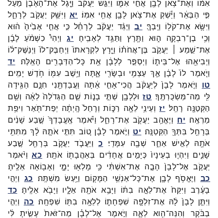
אִמּ֔וֹ
וְאֶת־
צֹ֥אן
לָבָ֖ן
אֲחִ֣י
אִמּ֑וֹ
וַיִּגַּ֣שׁ
יַעֲקֹ֗ב
וַיָּ֤גֶל
אֶת־
הָאֶ֙בֶן֙
מֵעַל֙
פִּ֣י
הַבְּאֵ֔ר
וַיַּ֕שְׁקְ
אֶת־
צֹ֥אן
לָבָ֖ן
אֲחִ֥י
אִמּֽוֹ׃
יא
וַיִּשַּׁ֥ק
יַעֲקֹ֖ב
לְרָחֵ֑ל
וַיִּשָּׂ֥א
אֶת־
קֹל֖וֹ
וַיֵּֽבְךְּ׃
יב
וַיַּגֵּ֨ד
יַעֲקֹ֜ב
לְרָחֵ֗ל
כִּ֣י
אֲחִ֤י
אָבִ֙יהָ֙
ה֔וּא
וְכִ֥י
בֶן־
רִבְקָ֖ה
ה֑וּא
וַתָּ֖רָץ
וַתַּגֵּ֥ד
לְאָבִֽיהָ׃
יג
וַיְהִי֩
כִשְׁמֹ֨עַ
לָבָ֜ן
אֶת־
שֵׁ֣מַע ׀
יַעֲקֹ֣ב
בֶּן־
אֲחֹת֗וֹ
וַיָּ֤רָץ
לִקְרָאתוֹ֙
וַיְחַבֶּק־
לוֹ֙
וַיְנַשֶּׁק־
ל֔וֹ
וַיְבִיאֵ֖הוּ
אֶל־
בֵּית֑וֹ
וַיְסַפֵּ֣ר
לְלָבָ֔ן
אֵ֥ת
כָּל־
הַדְּבָרִ֖ים
הָאֵֽלֶּה׃
יד
וַיֹּ֤אמֶר
לוֹ֙
לָבָ֔ן
אַ֛ךְ
עַצְמִ֥י
וּבְשָׂרִ֖י
אָ֑תָּה
וַיֵּ֥שֶׁב
עִמּ֖וֹ
חֹ֥דֶשׁ
יָמִֽים׃
טו
וַיֹּ֤אמֶר
לָבָן֙
לְיַעֲקֹ֔ב
הֲכִי־
אָחִ֣י
אַ֔תָּה
וַעֲבַדְתַּ֖נִי
חִנָּ֑ם
הַגִּ֥ידָה
לִּ֖י
מַה־
מַּשְׂכֻּרְתֶּֽךָ׃
טז
וּלְלָבָ֖ן
שְׁתֵּ֣י
בָנ֑וֹת
שֵׁ֤ם
הַגְּדֹלָה֙
לֵאָ֔ה
וְשֵׁ֥ם
הַקְּטַנָּ֖ה
רָחֵֽל׃
יז
וְעֵינֵ֥י
לֵאָ֖ה
רַכּ֑וֹת
וְרָחֵל֙
הָֽיְתָ֔ה
יְפַת־
תֹּ֖אַר
וִיפַ֥ת
מַרְאֶֽה׃
יח
וַיֶּאֱהַ֥ב
יַעֲקֹ֖ב
אֶת־
רָחֵ֑ל
וַיֹּ֗אמֶר
אֶֽעֱבָדְךָ֙
שֶׁ֣בַע
שָׁנִ֔ים
בְּרָחֵ֥ל
בִּתְּךָ֖
הַקְּטַנָּֽה׃
יט
וַיֹּ֣אמֶר
לָבָ֗ן
ט֚וֹב
תִּתִּ֣י
אֹתָ֣הּ
לָ֔ךְ
מִתִּתִּ֥י
אֹתָ֖הּ
לְאִ֣ישׁ
אַחֵ֑ר
שְׁבָ֖ה
עִמָּדִֽי׃
כ
וַיַּעֲבֹ֧ד
יַעֲקֹ֛ב
בְּרָחֵ֖ל
שֶׁ֣בַע
שָׁנִ֑ים
וַיִּהְי֤וּ
בְעֵינָיו֙
כְּיָמִ֣ים
אֲחָדִ֔ים
בְּאַהֲבָת֖וֹ
אֹתָֽהּ׃
כא
וַיֹּ֨אמֶר
יַעֲקֹ֤ב
אֶל־
לָבָן֙
הָבָ֣ה
אֶת־
אִשְׁתִּ֔י
כִּ֥י
מָלְא֖וּ
יָמָ֑י
וְאָב֖וֹאָה
אֵלֶֽיהָ׃
כב
וַיֶּאֱסֹ֥ף
לָבָ֛ן
אֶת־
כָּל־
אַנְשֵׁ֥י
הַמָּק֖וֹם
וַיַּ֥עַשׂ
מִשְׁתֶּֽה׃
כג
וַיְהִ֣י
בָעֶ֔רֶב
וַיִּקַּח֙
אֶת־
לֵאָ֣ה
בִתּ֔וֹ
וַיָּבֵ֥א
אֹתָ֖הּ
אֵלָ֑יו
וַיָּבֹ֖א
אֵלֶֽיהָ׃
כד
וַיִּתֵּ֤ן
לָבָן֙
לָ֔הּ
אֶת־
זִלְפָּ֖ה
שִׁפְחָת֑וֹ
לְלֵאָ֥ה
בִתּ֖וֹ
שִׁפְחָֽה׃
כה
וַיְהִ֣י
בַבֹּ֔קֶר
וְהִנֵּה־
הִ֖וא
לֵאָ֑ה
וַיֹּ֣אמֶר
אֶל־
לָבָ֗ן
מַה־
זֹּאת֙
עָשִׂ֣יתָ
לִּ֔י