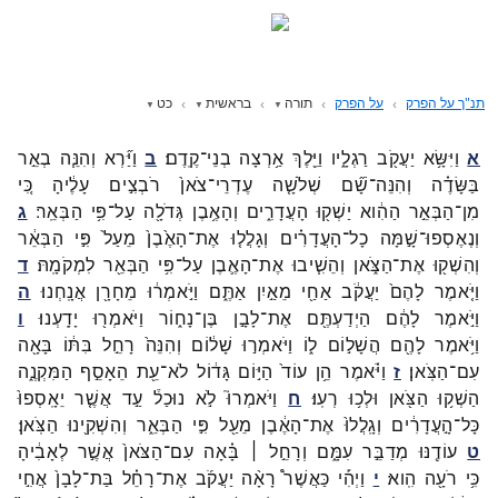
תנ"ך על הפרק
על הפרק
תורה
בראשית
כט
א
וַיִּשָּׂ֥א
יַעֲקֹ֖ב
רַגְלָ֑יו
וַיֵּ֖לֶךְ
אַ֥רְצָה
בְנֵי־
קֶֽדֶם׃
ב
וַיַּ֞רְא
וְהִנֵּ֧ה
בְאֵ֣ר
בַּשָּׂדֶ֗ה
וְהִנֵּה־
שָׁ֞ם
שְׁלֹשָׁ֤ה
עֶדְרֵי־
צֹאן֙
רֹבְצִ֣ים
עָלֶ֔יהָ
כִּ֚י
מִן־
הַבְּאֵ֣ר
הַהִ֔וא
יַשְׁק֖וּ
הָעֲדָרִ֑ים
וְהָאֶ֥בֶן
גְּדֹלָ֖ה
עַל־
פִּ֥י
הַבְּאֵֽר׃
ג
וְנֶאֶסְפוּ־
שָׁ֣מָּה
כָל־
הָעֲדָרִ֗ים
וְגָלֲל֤וּ
אֶת־
הָאֶ֙בֶן֙
מֵעַל֙
פִּ֣י
הַבְּאֵ֔ר
וְהִשְׁק֖וּ
אֶת־
הַצֹּ֑אן
וְהֵשִׁ֧יבוּ
אֶת־
הָאֶ֛בֶן
עַל־
פִּ֥י
הַבְּאֵ֖ר
לִמְקֹמָֽהּ׃
ד
וַיֹּ֤אמֶר
לָהֶם֙
יַעֲקֹ֔ב
אַחַ֖י
מֵאַ֣יִן
אַתֶּ֑ם
וַיֹּ֣אמְר֔וּ
מֵחָרָ֖ן
אֲנָֽחְנוּ׃
ה
וַיֹּ֣אמֶר
לָהֶ֔ם
הַיְדַעְתֶּ֖ם
אֶת־
לָבָ֣ן
בֶּן־
נָח֑וֹר
וַיֹּאמְר֖וּ
יָדָֽעְנוּ׃
ו
וַיֹּ֥אמֶר
לָהֶ֖ם
הֲשָׁל֣וֹם
ל֑וֹ
וַיֹּאמְר֣וּ
שָׁל֔וֹם
וְהִנֵּה֙
רָחֵ֣ל
בִּתּ֔וֹ
בָּאָ֖ה
עִם־
הַצֹּֽאן׃
ז
וַיֹּ֗אמֶר
הֵ֥ן
עוֹד֙
הַיּ֣וֹם
גָּד֔וֹל
לֹא־
עֵ֖ת
הֵאָסֵ֣ף
הַמִּקְנֶ֑ה
הַשְׁק֥וּ
הַצֹּ֖אן
וּלְכ֥וּ
רְעֽוּ׃
ח
וַיֹּאמְרוּ֮
לֹ֣א
נוּכַל֒
עַ֣ד
אֲשֶׁ֤ר
יֵאָֽסְפוּ֙
כָּל־
הָ֣עֲדָרִ֔ים
וְגָֽלֲלוּ֙
אֶת־
הָאֶ֔בֶן
מֵעַ֖ל
פִּ֣י
הַבְּאֵ֑ר
וְהִשְׁקִ֖ינוּ
הַצֹּֽאן׃
ט
עוֹדֶ֖נּוּ
מְדַבֵּ֣ר
עִמָּ֑ם
וְרָחֵ֣ל ׀
בָּ֗אָה
עִם־
הַצֹּאן֙
אֲשֶׁ֣ר
לְאָבִ֔יהָ
כִּ֥י
רֹעָ֖ה
הִֽוא׃
י
וַיְהִ֡י
כַּאֲשֶׁר֩
רָאָ֨ה
יַעֲקֹ֜ב
אֶת־
רָחֵ֗ל
בַּת־
לָבָן֙
אֲחִ֣י