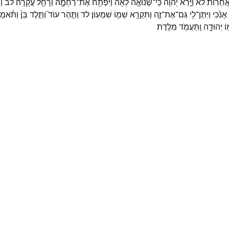
ֲחֵרֽוֹת׃
לא
וַיַּ֤רְא
יְהוָה֙
כִּֽי־
שְׂנוּאָ֣ה
לֵאָ֔ה
וַיִּפְתַּ֖ח
אֶת־
רַחְמָ֑הּ
וְרָחֵ֖ל
עֲקָרָֽה׃
לב
וַ
אָנֹ֔כִי
וַיִּתֶּן־
לִ֖י
גַּם־
אֶת־
זֶ֑ה
וַתִּקְרָ֥א
שְׁמ֖וֹ
שִׁמְעֽוֹן׃
לד
וַתַּ֣הַר
עוֹד֮
וַתֵּ֣לֶד
בֵּן֒
וַתֹּ֗אמ
וֹ
יְהוּדָ֑ה
וַֽתַּעֲמֹ֖ד
מִלֶּֽדֶת׃