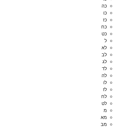
כה
כו
כז
כח
כט
ל
לא
לב
לג
לד
לה
לו
לז
לח
לט
מ
מא
מב