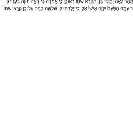
תַּ֤הַר
לֵאָה֙
וַתֵּ֣לֶד
בֵּ֔ן
וַתִּקְרָ֥א
שְׁמ֖וֹ
רְאוּבֵ֑ן
כִּ֣י
אָֽמְרָ֗ה
כִּֽי־
רָאָ֤ה
יְהוָה֙
בְּעָנְיִ֔י
כִּ֥י
ֶר
עַתָּ֤ה
הַפַּ֙עַם֙
יִלָּוֶ֤ה
אִישִׁי֙
אֵלַ֔י
כִּֽי־
יָלַ֥דְתִּי
ל֖וֹ
שְׁלֹשָׁ֣ה
בָנִ֑ים
עַל־
כֵּ֥ן
קָרָֽא־
שְׁמ֖וֹ