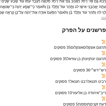
וַיָּבֹא֙
גַּ֣ם
אֶל־
רָחֵ֔ל
וַיֶּאֱהַ֥ב
גַּֽם־
אֶת־
רָחֵ֖ל
מִלֵּאָ֑ה
וַיַּעֲבֹ֣ד
עִמּ֔וֹ
ע֖וֹד
שֶֽׁבַע־
שָׁנִ֥ים
א
עַתָּ֖ה
יֶאֱהָבַ֥נִי
אִישִֽׁי׃
לג
וַתַּ֣הַר
עוֹד֮
וַתֵּ֣לֶד
בֵּן֒
וַתֹּ֗אמֶר
כִּֽי־
שָׁמַ֤ע
יְהוָה֙
כִּֽי־
שְׂנוּאָ֣ה
לֵוִֽי׃
לה
וַתַּ֨הַר
ע֜וֹד
וַתֵּ֣לֶד
בֵּ֗ן
וַתֹּ֙אמֶר֙
הַפַּ֙עַם֙
אוֹדֶ֣ה
אֶת־
יְהוָ֔ה
עַל־
כֵּ֛ן
קָרְאָ֥ה
שְׁמ֖
📖
פרשנים על הפרק
📜
תרגום אונקלוס
אונקלוס
35
פסוקים
📜
תרגום יונתן
יונתן בן עוזיאל
35
פסוקים
📜
רש"י
רש״י
36
פסוקים
📜
רבינו חננאל
רבנו חננאל
1
פסוקים
📜
ריב"א
יהודה בן אליעזר
10
פסוקים
📜
דעת זקנים
תוספות
5
פסוקים