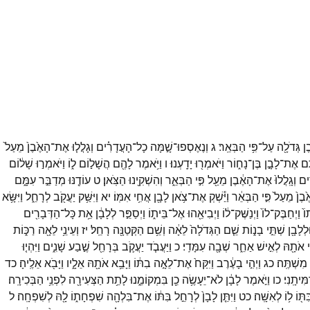
ֶן
גְּדֹלָ֖ה
עַל־
פִּ֥י
הַבְּאֵֽר׃
ג
וְנֶאֶסְפוּ־
שָׁ֣מָּה
כָל־
הָעֲדָרִ֗ים
וְגָלֲל֤וּ
אֶת־
הָאֶ֙בֶן֙
מֵעַל֙
ֶ֖ם
אֶת־
לָבָ֣ן
בֶּן־
נָח֑וֹר
וַיֹּאמְר֖וּ
יָדָֽעְנוּ׃
ו
וַיֹּ֥אמֶר
לָהֶ֖ם
הֲשָׁל֣וֹם
ל֑וֹ
וַיֹּאמְר֣וּ
שָׁל֔וֹם
֔ים
וְגָֽלֲלוּ֙
אֶת־
הָאֶ֔בֶן
מֵעַ֖ל
פִּ֣י
הַבְּאֵ֑ר
וְהִשְׁקִ֖ינוּ
הַצֹּֽאן׃
ט
עוֹדֶ֖נּוּ
מְדַבֵּ֣ר
עִמָּ֑ם
֙בֶן֙
מֵעַל֙
פִּ֣י
הַבְּאֵ֔ר
וַיַּ֕שְׁקְ
אֶת־
צֹ֥אן
לָבָ֖ן
אֲחִ֥י
אִמּֽוֹ׃
יא
וַיִּשַּׁ֥ק
יַעֲקֹ֖ב
לְרָחֵ֑ל
וַיִּשָּׂ֥א
ֹ֙
וַיְחַבֶּק־
לוֹ֙
וַיְנַשֶּׁק־
ל֔וֹ
וַיְבִיאֵ֖הוּ
אֶל־
בֵּית֑וֹ
וַיְסַפֵּ֣ר
לְלָבָ֔ן
אֵ֥ת
כָּל־
הַדְּבָרִ֖ים
ּלְלָבָ֖ן
שְׁתֵּ֣י
בָנ֑וֹת
שֵׁ֤ם
הַגְּדֹלָה֙
לֵאָ֔ה
וְשֵׁ֥ם
הַקְּטַנָּ֖ה
רָחֵֽל׃
יז
וְעֵינֵ֥י
לֵאָ֖ה
רַכּ֑וֹת
י
אֹתָ֖הּ
לְאִ֣ישׁ
אַחֵ֑ר
שְׁבָ֖ה
עִמָּדִֽי׃
כ
וַיַּעֲבֹ֧ד
יַעֲקֹ֛ב
בְּרָחֵ֖ל
שֶׁ֣בַע
שָׁנִ֑ים
וַיִּהְי֤וּ
מִשְׁתֶּֽה׃
כג
וַיְהִ֣י
בָעֶ֔רֶב
וַיִּקַּח֙
אֶת־
לֵאָ֣ה
בִתּ֔וֹ
וַיָּבֵ֥א
אֹתָ֖הּ
אֵלָ֑יו
וַיָּבֹ֖א
אֵלֶֽיהָ׃
כד
ִּיתָֽנִי׃
כו
וַיֹּ֣אמֶר
לָבָ֔ן
לֹא־
יֵעָשֶׂ֥ה
כֵ֖ן
בִּמְקוֹמֵ֑נוּ
לָתֵ֥ת
הַצְּעִירָ֖ה
לִפְנֵ֥י
הַבְּכִירָֽה׃
ִתּ֖וֹ
ל֥וֹ
לְאִשָּֽׁה׃
כט
וַיִּתֵּ֤ן
לָבָן֙
לְרָחֵ֣ל
בִּתּ֔וֹ
אֶת־
בִּלְהָ֖ה
שִׁפְחָת֑וֹ
לָ֖הּ
לְשִׁפְחָֽה׃
ל