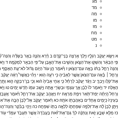
מג
מד
מה
מו
מז
מח
מט
נ
א
וַיִּשָּׂ֥א
יַעֲקֹ֖ב
רַגְלָ֑יו
וַיֵּ֖לֶךְ
אַ֥רְצָה
בְנֵי־
קֶֽדֶם׃
ב
וַיַּ֞רְא
וְהִנֵּ֧ה
בְאֵ֣ר
בַּשָּׂדֶ֗ה
וְהִנֵּה־
שׁ
פִּ֣י
הַבְּאֵ֔ר
וְהִשְׁק֖וּ
אֶת־
הַצֹּ֑אן
וְהֵשִׁ֧יבוּ
אֶת־
הָאֶ֛בֶן
עַל־
פִּ֥י
הַבְּאֵ֖ר
לִמְקֹמָֽהּ׃
ד
וַיֹּ
וְהִנֵּה֙
רָחֵ֣ל
בִּתּ֔וֹ
בָּאָ֖ה
עִם־
הַצֹּֽאן׃
ז
וַיֹּ֗אמֶר
הֵ֥ן
עוֹד֙
הַיּ֣וֹם
גָּד֔וֹל
לֹא־
עֵ֖ת
הֵאָסֵ֣ף
ה
וְרָחֵ֣ל ׀
בָּ֗אָה
עִם־
הַצֹּאן֙
אֲשֶׁ֣ר
לְאָבִ֔יהָ
כִּ֥י
רֹעָ֖ה
הִֽוא׃
י
וַיְהִ֡י
כַּאֲשֶׁר֩
רָאָ֨ה
יַעֲקֹ֜ב
אֶת־
קֹל֖וֹ
וַיֵּֽבְךְּ׃
יב
וַיַּגֵּ֨ד
יַעֲקֹ֜ב
לְרָחֵ֗ל
כִּ֣י
אֲחִ֤י
אָבִ֙יהָ֙
ה֔וּא
וְכִ֥י
בֶן־
רִבְקָ֖ה
ה֑וּא
וַתָּ֖ר
הָאֵֽלֶּה׃
יד
וַיֹּ֤אמֶר
לוֹ֙
לָבָ֔ן
אַ֛ךְ
עַצְמִ֥י
וּבְשָׂרִ֖י
אָ֑תָּה
וַיֵּ֥שֶׁב
עִמּ֖וֹ
חֹ֥דֶשׁ
יָמִֽים׃
טו
וַיֹּ
וְרָחֵל֙
הָֽיְתָ֔ה
יְפַת־
תֹּ֖אַר
וִיפַ֥ת
מַרְאֶֽה׃
יח
וַיֶּאֱהַ֥ב
יַעֲקֹ֖ב
אֶת־
רָחֵ֑ל
וַיֹּ֗אמֶר
אֶֽעֱבָדְ
בְעֵינָיו֙
כְּיָמִ֣ים
אֲחָדִ֔ים
בְּאַהֲבָת֖וֹ
אֹתָֽהּ׃
כא
וַיֹּ֨אמֶר
יַעֲקֹ֤ב
אֶל־
לָבָן֙
הָבָ֣ה
אֶת־
אִש
וַיִּתֵּ֤ן
לָבָן֙
לָ֔הּ
אֶת־
זִלְפָּ֖ה
שִׁפְחָת֑וֹ
לְלֵאָ֥ה
בִתּ֖וֹ
שִׁפְחָֽה׃
כה
וַיְהִ֣י
בַבֹּ֔קֶר
וְהִנֵּה־
הִ֖ו
כז
מַלֵּ֖א
שְׁבֻ֣עַ
זֹ֑את
וְנִתְּנָ֨ה
לְךָ֜
גַּם־
אֶת־
זֹ֗את
בַּעֲבֹדָה֙
אֲשֶׁ֣ר
תַּעֲבֹ֣ד
עִמָּדִ֔י
ע֖וֹד