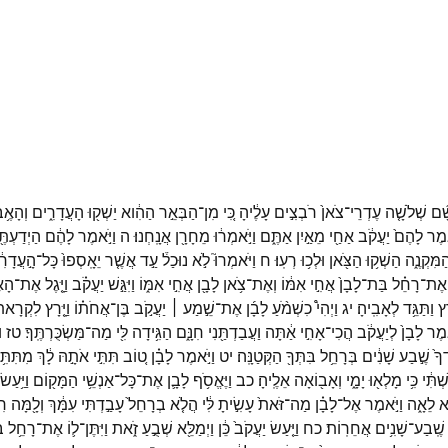
ָ֞ם
שְׁלֹשָׁ֤ה
עֶדְרֵי־
צֹאן֙
רֹבְצִ֣ים
עָלֶ֔יהָ
כִּ֚י
מִן־
הַבְּאֵ֣ר
הַהִ֔וא
יַשְׁק֖וּ
הָעֲדָרִ֑ים
וְהָאֶ֥ב
֤אמֶר
לָהֶם֙
יַעֲקֹ֔ב
אַחַ֖י
מֵאַ֣יִן
אַתֶּ֑ם
וַיֹּ֣אמְר֔וּ
מֵחָרָ֖ן
אֲנָֽחְנוּ׃
ה
וַיֹּ֣אמֶר
לָהֶ֔ם
הַיְדַעְתּ
ַמִּקְנֶ֑ה
הַשְׁק֥וּ
הַצֹּ֖אן
וּלְכ֥וּ
רְעֽוּ׃
ח
וַיֹּאמְרוּ֮
לֹ֣א
נוּכַל֒
עַ֣ד
אֲשֶׁ֤ר
יֵאָֽסְפוּ֙
כָּל־
הָ֣עֲדָרִ
אֶת־
רָחֵ֗ל
בַּת־
לָבָן֙
אֲחִ֣י
אִמּ֔וֹ
וְאֶת־
צֹ֥אן
לָבָ֖ן
אֲחִ֣י
אִמּ֑וֹ
וַיִּגַּ֣שׁ
יַעֲקֹ֗ב
וַיָּ֤גֶל
אֶת־
הָאֶ
ָץ
וַתַּגֵּ֥ד
לְאָבִֽיהָ׃
יג
וַיְהִי֩
כִשְׁמֹ֨עַ
לָבָ֜ן
אֶת־
שֵׁ֣מַע ׀
יַעֲקֹ֣ב
בֶּן־
אֲחֹת֗וֹ
וַיָּ֤רָץ
לִקְרָאתו
֤אמֶר
לָבָן֙
לְיַעֲקֹ֔ב
הֲכִי־
אָחִ֣י
אַ֔תָּה
וַעֲבַדְתַּ֖נִי
חִנָּ֑ם
הַגִּ֥ידָה
לִּ֖י
מַה־
מַּשְׂכֻּרְתֶּֽךָ׃
טז
ו
ךָ֙
שֶׁ֣בַע
שָׁנִ֔ים
בְּרָחֵ֥ל
בִּתְּךָ֖
הַקְּטַנָּֽה׃
יט
וַיֹּ֣אמֶר
לָבָ֗ן
ט֚וֹב
תִּתִּ֣י
אֹתָ֣הּ
לָ֔ךְ
מִתִּתִּ֥
ְׁתִּ֔י
כִּ֥י
מָלְא֖וּ
יָמָ֑י
וְאָב֖וֹאָה
אֵלֶֽיהָ׃
כב
וַיֶּאֱסֹ֥ף
לָבָ֛ן
אֶת־
כָּל־
אַנְשֵׁ֥י
הַמָּק֖וֹם
וַיַּ֥עַשׂ
א
לֵאָ֑ה
וַיֹּ֣אמֶר
אֶל־
לָבָ֗ן
מַה־
זֹּאת֙
עָשִׂ֣יתָ
לִּ֔י
הֲלֹ֤א
בְרָחֵל֙
עָבַ֣דְתִּי
עִמָּ֔ךְ
וְלָ֖מָּה
רִמ
שֶֽׁבַע־
שָׁנִ֥ים
אֲחֵרֽוֹת׃
כח
וַיַּ֤עַשׂ
יַעֲקֹב֙
כֵּ֔ן
וַיְמַלֵּ֖א
שְׁבֻ֣עַ
זֹ֑את
וַיִּתֶּן־
ל֛וֹ
אֶת־
רָחֵ֥ל
בּ