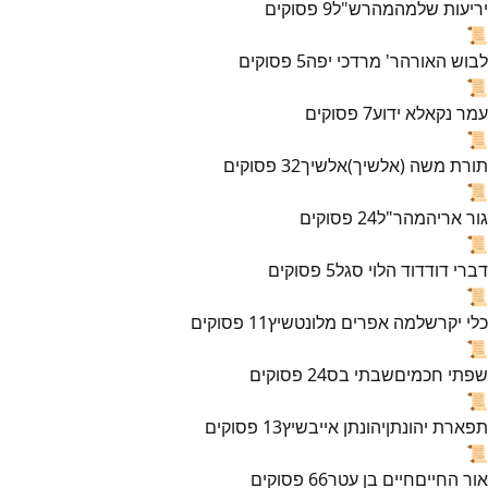
יריעות שלמה
מהרש"ל
9
פסוקים
📜
לבוש האורה
ר' מרדכי יפה
5
פסוקים
📜
עמר נקא
לא ידוע
7
פסוקים
📜
תורת משה (אלשיך)
אלשיך
32
פסוקים
📜
גור אריה
מהר"ל
24
פסוקים
📜
דברי דוד
דוד הלוי סגל
5
פסוקים
📜
כלי יקר
שלמה אפרים מלונטשיץ
11
פסוקים
📜
שפתי חכמים
שבתי בס
24
פסוקים
📜
תפארת יהונתן
יהונתן אייבשיץ
13
פסוקים
📜
אור החיים
חיים בן עטר
66
פסוקים