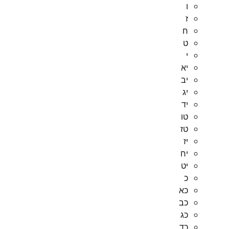
ו
ז
ח
ט
י
יא
יב
יג
יד
טו
טז
יז
יח
יט
כ
כא
כב
כג
כד