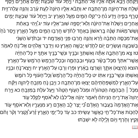
וַיִּקָּחֶ֔הָ
וַיָּבֵ֥א
אֹתָ֛הּ
אֵלָ֖יו
אֶל־
הַתֵּבָֽה׃
י
וַיָּ֣חֶל
ע֔וֹד
שִׁבְעַ֥ת
יָמִ֖ים
אֲחֵרִ֑ים
וַיֹּ֛סֶף
שַׁלַּ֥ח
אֶת־
הַיּוֹנָ֖ה
מִן־
הַתֵּבָֽה׃
יא
וַתָּבֹ֨א
אֵלָ֤יו
הַיּוֹנָה֙
לְעֵ֣ת
עֶ֔רֶב
וְהִנֵּ֥ה
עֲלֵה־
זַ֖יִת
טָרָ֣ף
בְּפִ֑יהָ
וַיֵּ֣דַע
נֹ֔חַ
כִּי־
קַ֥לּוּ
הַמַּ֖יִם
מֵעַ֥ל
הָאָֽרֶץ׃
יב
וַיִּיָּ֣חֶל
ע֔וֹד
שִׁבְעַ֥ת
יָמִ֖ים
אֲחֵרִ֑ים
וַיְשַׁלַּח֙
אֶת־
הַיּוֹנָ֔ה
וְלֹֽא־
יָסְפָ֥ה
שׁוּב־
אֵלָ֖יו
עֽוֹד׃
יג
וַֽ֠יְהִי
בְּאַחַ֨ת
וְשֵׁשׁ־
מֵא֜וֹת
שָׁנָ֗ה
בָּֽרִאשׁוֹן֙
בְּאֶחָ֣ד
לַחֹ֔דֶשׁ
חָֽרְב֥וּ
הַמַּ֖יִם
מֵעַ֣ל
הָאָ֑רֶץ
וַיָּ֤סַר
נֹ֙חַ֙
אֶת־
מִכְסֵ֣ה
הַתֵּבָ֔ה
וַיַּ֕רְא
וְהִנֵּ֥ה
חָֽרְב֖וּ
פְּנֵ֥י
הָֽאֲדָמָֽה׃
יד
וּבַחֹ֙דֶשׁ֙
הַשֵּׁנִ֔י
בְּשִׁבְעָ֧ה
וְעֶשְׂרִ֛ים
י֖וֹם
לַחֹ֑דֶשׁ
יָבְשָׁ֖ה
הָאָֽרֶץ׃
טו
וַיְדַבֵּ֥ר
אֱלֹהִ֖ים
אֶל־
נֹ֥חַ
לֵאמֹֽר׃
טז
צֵ֖א
מִן־
הַתֵּבָ֑ה
אַתָּ֕ה
וְאִשְׁתְּךָ֛
וּבָנֶ֥יךָ
וּנְשֵֽׁי־
בָנֶ֖יךָ
אִתָּֽךְ׃
יז
כָּל־
הַחַיָּ֨ה
אֲשֶֽׁר־
אִתְּךָ֜
מִכָּל־
בָּשָׂ֗ר
בָּע֧וֹף
וּבַבְּהֵמָ֛ה
וּבְכָל־
הָרֶ֛מֶשׂ
הָרֹמֵ֥שׂ
עַל־
הָאָ֖רֶץ
הוצא
(
הַיְצֵ֣א
)
אִתָּ֑ךְ
וְשָֽׁרְצ֣וּ
בָאָ֔רֶץ
וּפָר֥וּ
וְרָב֖וּ
עַל־
הָאָֽרֶץ׃
יח
וַיֵּ֖צֵא־
נֹ֑חַ
וּבָנָ֛יו
וְאִשְׁתּ֥וֹ
וּנְשֵֽׁי־
בָנָ֖יו
אִתּֽוֹ׃
יט
כָּל־
הַֽחַיָּ֗ה
כָּל־
הָרֶ֙מֶשׂ֙
וְכָל־
הָע֔וֹף
כֹּ֖ל
רוֹמֵ֣שׂ
עַל־
הָאָ֑רֶץ
לְמִשְׁפְּחֹ֣תֵיהֶ֔ם
יָצְא֖וּ
מִן־
הַתֵּבָֽה׃
כ
וַיִּ֥בֶן
נֹ֛חַ
מִזְבֵּ֖חַ
לַֽיהוָ֑ה
וַיִּקַּ֞ח
מִכֹּ֣ל ׀
הַבְּהֵמָ֣ה
הַטְּהוֹרָ֗ה
וּמִכֹּל֙
הָע֣וֹף
הַטָּהֹ֔ר
וַיַּ֥עַל
עֹלֹ֖ת
בַּמִּזְבֵּֽחַ׃
כא
וַיָּ֣רַח
יְהוָה֮
אֶת־
רֵ֣יחַ
הַנִּיחֹחַ֒
וַיֹּ֨אמֶר
יְהוָ֜ה
אֶל־
לִבּ֗וֹ
לֹֽא־
אֹ֠סִף
לְקַלֵּ֨ל
ע֤וֹד
אֶת־
הָֽאֲדָמָה֙
בַּעֲב֣וּר
הָֽאָדָ֔ם
כִּ֠י
יֵ֣צֶר
לֵ֧ב
הָאָדָ֛ם
רַ֖ע
מִנְּעֻרָ֑יו
וְלֹֽא־
אֹסִ֥ף
ע֛וֹד
לְהַכּ֥וֹת
אֶת־
כָּל־
חַ֖י
כַּֽאֲשֶׁ֥ר
עָשִֽׂיתִי׃
כב
עֹ֖ד
כָּל־
יְמֵ֣י
הָאָ֑רֶץ
זֶ֡רַע
וְ֠קָצִיר
וְקֹ֨ר
וָחֹ֜ם
וְקַ֧יִץ
וָחֹ֛רֶף
וְי֥וֹם
וָלַ֖יְלָה
לֹ֥א
יִשְׁבֹּֽתוּ׃
📖