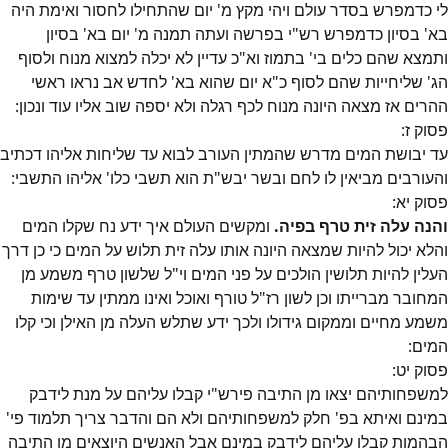
לי כדמפרש בסדר עולם ויהי מקץ מ' יום שהתחילו לחסור ואימת היה
בא' בסיון כדמפרש רש"י בפרשה ועתה תמנה מ' יום בא' בסיון
ותמצא שהם כלים בי' בתמוז וא"כ עדיין לא יכלה למצוא מנוח ולסוף
הג' שליחייות שהם לסוף כ"א יום שהוא בא' לחדש אב נראו ראשי
ההרים אז מצאה היונה מנוח לכף רגלה ולא יספה שוב אליו עוד ונכון:
פסוק
ז
:
עד יבושת המים מדרש שהמתין העורב לבוא עד שליחות אליהו דכתיב
והעורבים מביאין לו לחם ובשר יבש"ת הוא תשבי כלו' אליהו התשבי:
פסוק
יא
:
והנה עלה זית טרף בפיה.
ומקשים העולם איך ידע נח שקלו המים
והלא יכול להיות שמצאה היונה אותו עלה זית תלוש על המים כי כן דרך
העלין להיות תלושין הולכים על פני המים וי"ל שלשון טרף משמע מן
המחובר מברייתו וכן לשון רז"ל טורף ואוכל ואינו ממתין עד שימות
משמע מחיים וממקום גידולו ולכך ידע שתלש העלה מן האילן וכי קלו
המים:
פסוק
יט
:
למשפחותיהם יצאו מן התיבה פירש"י קבלו עליהם על מנת לידבק
במינם ואיתא בפ' חלק למשפחותיהם ולא הם והדבר צריך תלמוד פי'
הבהמות קבלו עליהם לידבק במינם אבל האנשים היוצאים מן התיבה