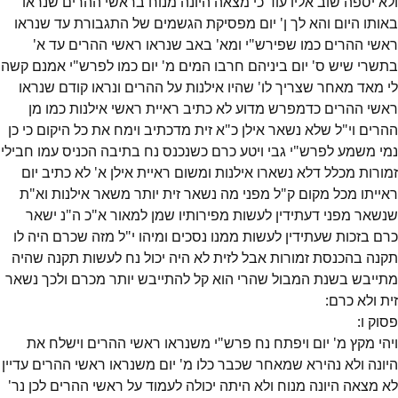
ולא יספה שוב אליו עוד כי מצאה היונה מנוח בראשי ההרים שנראו
באותו היום והא לך ן' יום מפסיקת הגשמים של התגבורת עד שנראו
ראשי ההרים כמו שפירש"י ומא' באב שנראו ראשי ההרים עד א'
בתשרי שיש ס' יום ביניהם חרבו המים מ' יום כמו לפרש"י אמנם קשה
לי מאד מאחר שצריך לו' שהיו אילנות על ההרים ונראו קודם שנראו
ראשי ההרים כדמפרש מדוע לא כתיב ראיית ראשי אילנות כמו מן
ההרים וי"ל שלא נשאר אילן כ"א זית מדכתיב וימח את כל היקום כי כן
נמי משמע לפרש"י גבי ויטע כרם כשנכנס נח בתיבה הכניס עמו חבילי
זמורות מכלל דלא נשארו אילנות ומשום ראיית אילן א' לא כתיב יום
ראייתו מכל מקום ק"ל מפני מה נשאר זית יותר משאר אילנות וא"ת
שנשאר מפני דעתידין לעשות מפירותיו שמן למאור א"כ ה"נ ישאר
כרם בזכות שעתידין לעשות ממנו נסכים ומיהו י"ל מזה שכרם היה לו
תקנה בהכנסת זמורות אבל לזית לא היה יכול נח לעשות תקנה שהיה
מתייבש בשנת המבול שהרי הוא קל להתייבש יותר מכרם ולכך נשאר
זית ולא כרם:
פסוק
ו
:
ויהי מקץ מ' יום ויפתח נח פרש"י משנראו ראשי ההרים וישלח את
היונה ולא נהירא שמאחר שכבר כלו מ' יום משנראו ראשי ההרים עדיין
לא מצאה היונה מנוח ולא היתה יכולה לעמוד על ראשי ההרים לכן נר'