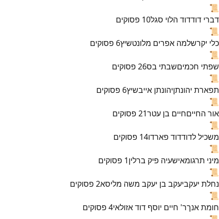
📜
דברי דוד
דוד הלוי סגל
10
פסוקים
📜
כלי יקר
שלמה אפרים מלונטשיץ
6
פסוקים
📜
שפתי חכמים
שבתי בס
26
פסוקים
📜
תפארת יהונתן
יהונתן אייבשיץ
6
פסוקים
📜
אור החיים
חיים בן עטר
21
פסוקים
📜
משכיל לדוד
דוד פארדו
14
פסוקים
📜
מיני תרגומא
ישעיה פיק ברלין
1
פסוקים
📜
נחלת יעקב
יעקב בן יעקב משה מליסא
2
פסוקים
📜
חומת אנך
ר' חיים יוסף דוד אזולאי
4
פסוקים
📜