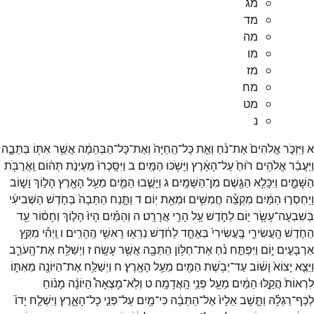
מג
מד
מה
מו
מז
מח
מט
נ
א
וַיִּזְכֹּ֤ר
אֱלֹהִים֙
אֶת־
נֹ֔חַ
וְאֵ֤ת
כָּל־
הַֽחַיָּה֙
וְאֶת־
כָּל־
הַבְּהֵמָ֔ה
אֲשֶׁ֥ר
אִתּ֖וֹ
בַּתֵּבָ֑ה
וַיַּעֲבֵ֨ר
אֱלֹהִ֥ים
ר֙וּחַ֙
עַל־
הָאָ֔רֶץ
וַיָּשֹׁ֖כּוּ
הַמָּֽיִם׃
ב
וַיִּסָּֽכְרוּ֙
מַעְיְנֹ֣ת
תְּה֔וֹם
וַֽאֲרֻבֹּ֖ת
הַשָּׁמָ֑יִם
וַיִּכָּלֵ֥א
הַגֶּ֖שֶׁם
מִן־
הַשָּׁמָֽיִם׃
ג
וַיָּשֻׁ֧בוּ
הַמַּ֛יִם
מֵעַ֥ל
הָאָ֖רֶץ
הָל֣וֹךְ
וָשׁ֑וֹב
וַיַּחְסְר֣וּ
הַמַּ֔יִם
מִקְצֵ֕ה
חֲמִשִּׁ֥ים
וּמְאַ֖ת
יֽוֹם׃
ד
וַתָּ֤נַח
הַתֵּבָה֙
בַּחֹ֣דֶשׁ
הַשְּׁבִיעִ֔י
בְּשִׁבְעָה־
עָשָׂ֥ר
י֖וֹם
לַחֹ֑דֶשׁ
עַ֖ל
הָרֵ֥י
אֲרָרָֽט׃
ה
וְהַמַּ֗יִם
הָיוּ֙
הָל֣וֹךְ
וְחָס֔וֹר
עַ֖ד
הַחֹ֣דֶשׁ
הָֽעֲשִׂירִ֑י
בָּֽעֲשִׂירִי֙
בְּאֶחָ֣ד
לַחֹ֔דֶשׁ
נִרְא֖וּ
רָאשֵׁ֥י
הֶֽהָרִֽים׃
ו
וַֽיְהִ֕י
מִקֵּ֖ץ
אַרְבָּעִ֣ים
י֑וֹם
וַיִּפְתַּ֣ח
נֹ֔חַ
אֶת־
חַלּ֥וֹן
הַתֵּבָ֖ה
אֲשֶׁ֥ר
עָשָֽׂה׃
ז
וַיְשַׁלַּ֖ח
אֶת־
הָֽעֹרֵ֑ב
וַיֵּצֵ֤א
יָצוֹא֙
וָשׁ֔וֹב
עַד־
יְבֹ֥שֶׁת
הַמַּ֖יִם
מֵעַ֥ל
הָאָֽרֶץ׃
ח
וַיְשַׁלַּ֥ח
אֶת־
הַיּוֹנָ֖ה
מֵאִתּ֑וֹ
לִרְאוֹת֙
הֲקַ֣לּוּ
הַמַּ֔יִם
מֵעַ֖ל
פְּנֵ֥י
הָֽאֲדָמָֽה׃
ט
וְלֹֽא־
מָצְאָה֩
הַיּוֹנָ֨ה
מָנ֜וֹחַ
לְכַף־
רַגְלָ֗הּ
וַתָּ֤שָׁב
אֵלָיו֙
אֶל־
הַתֵּבָ֔ה
כִּי־
מַ֖יִם
עַל־
פְּנֵ֣י
כָל־
הָאָ֑רֶץ
וַיִּשְׁלַ֤ח
יָדוֹ֙