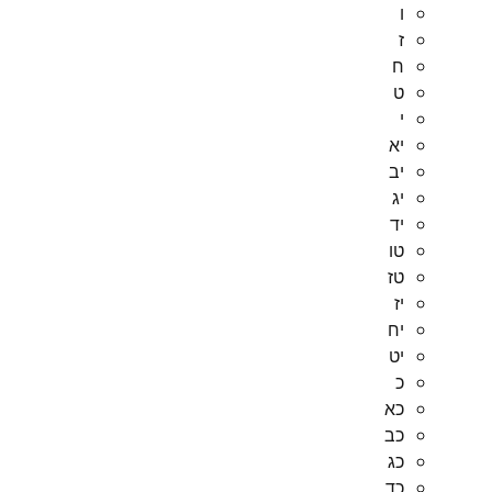
ו
ז
ח
ט
י
יא
יב
יג
יד
טו
טז
יז
יח
יט
כ
כא
כב
כג
כד