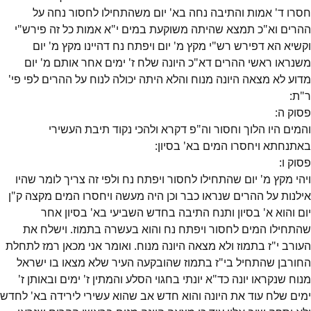
חסרו ד' אמות והתיבה נחה בא' יום משהתחילו לחסור נחה על
ההרים וא"כ תמצא שהיתה משוקעת במים י"א אמות כל זה פירש"י
וקשיא הא דפירש רש"י מקץ מ' יום ויפתח נח דהיינו מקץ מ' יום
משנראו ראשי ההרים דא"כ היונה שלח ז' ימים אחר אותם מ' יום
מדוע לא מצאה היונה מנוח והלא היתה יכולה לנוח על ההרים לפי פי'
ר"ת:
פסוק
ה
:
והמים היו הלוך וחסור וה"פ דקרא ולהכי נקוד תיבת העשירי
באתנחתא ויחסרו המים בא' בסיון:
פסוק
ו
:
ויהי מקץ מ' יום שהתחילו לחסור ויפתח נח ולפי זה צריך לומר שהיו
אילנות על ההרים שנראו כבר וכן היה מעשה ויחסרו המים מקצה ק"ן
יום והוא א' בסיון ותנח התיבה בחדש השביעי בא' בסיון אחר
שהתחילו המים לחסור ויפתח נח והוא בעשרה בתמוז. וישלח את
העורב י"ז בתמוז ולא מצאה היונה מנוח. ואומר אני מכאן רמז לתחלת
החורבן שהתחיל בי"ז בתמוז שהובקעה העיר שלא מצאו בו ישראל
מנוח שנקראו יונה כד"א יונתי בחגוי הסלע והמתין ז' ימים ובאותן ז'
ימים שלח עוד את היונה והוא חדש אב שהוא עשירי לירידה בא' לחדש