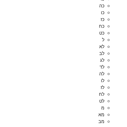
כה
כו
כז
כח
כט
ל
לא
לב
לג
לד
לה
לו
לז
לח
לט
מ
מא
מב