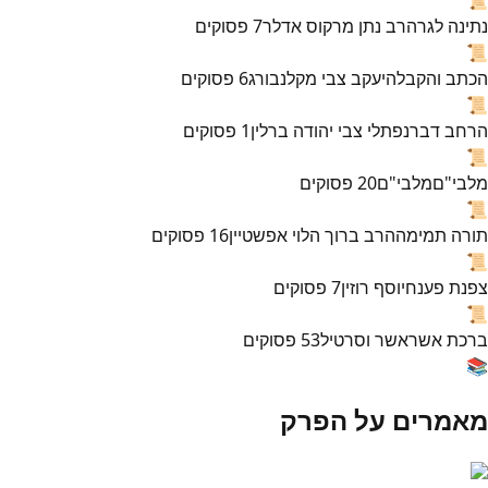
נתינה לגר
הרב נתן מרקוס אדלר
7
פסוקים
📜
הכתב והקבלה
יעקב צבי מקלנבורג
6
פסוקים
📜
הרחב דבר
נפתלי צבי יהודה ברלין
1
פסוקים
📜
מלבי"ם
מלבי"ם
20
פסוקים
📜
תורה תמימה
הרב ברוך הלוי אפשטיין
16
פסוקים
📜
צפנת פענח
יוסף רוזין
7
פסוקים
📜
ברכת אשר
אשר וסרטיל
53
פסוקים
📚
מאמרים על הפרק