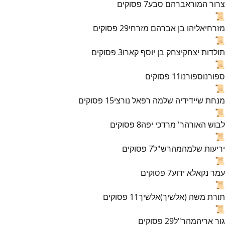
צרור המור
אברהם סבע
7
פסוקים
📜
מזרחי
אליהו בן אברהם מזרחי
29
פסוקים
📜
תולדות יצחק
יצחק בן יוסף קארו
3
פסוקים
📜
ספורנו
ספורנו
11
פסוקים
📜
מנחת שי
ידידיה שלמה רפאל נורצי
15
פסוקים
📜
לבוש האורה
ר' מרדכי יפה
8
פסוקים
📜
יריעות שלמה
מהרש"ל
7
פסוקים
📜
עמר נקא
לא ידוע
7
פסוקים
📜
תורת משה (אלשיך)
אלשיך
11
פסוקים
📜
גור אריה
מהר"ל
29
פסוקים