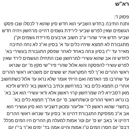
רא"ש
פסוק
ד
:
ותנח התיבה בחדש השביעי הוא חדש סיון שהוא ז' לכסלו שבו פסקו
הגשמים שאין לפרש שביעי לירידת גשמים דהיינו מרחשון ויהיה חדש
שביעי חדש אייר שהרי ע"כ חשוב ארבעים מירידת גשמים וק"ן
מתגבורת לא תמצא שיהיו כלים עד א' בסיון וא"כ לא נחה התיבה
מאייר עד י"ז בסיון ונחה באחד לאחר שפסק התגבורת בעשירי בא'
לחדש זה אב שהוא עשירי למרחשון שבו התחילו הגשמים לירד שאין
לפרש עשירי להפסקה והוא אלול שהרי פיר"שי מקץ מ' יום שנראו
ראשי ההרים וא"ך לפי המקראות יש ששים יום משנראו ראשי ההרים
עד שחרבו פני האדמה ואם הייתי אומר שלא נראו עד אלול כשתחשוב
אחרי כן תמצא כלים בא' במרחשון וכתיב בראשון בא' לחדש וליכא
מאן דסבירא ליה שמרחשון קרוי ראשון אלא ודאי עשירי הוא אב בא'
בו נראו ראשי ההרים וכשתחשוב ס' יום אח"ך תמצא כלים בא'
בתשרי שהוא ראשון לר' אליעזר ומכאן דשביעי הוא סיון ועשירי הוא
אב א"כ מפסיקת התגבורת דהיינו א' בסיון עד שנראו ראשי ההרים
דהיינו א' באב יש ס' יום וטו' אמות למעלה מן ההרים היו המים מכלל
דבס' יום חסרו המים ט"ו אמות והיינו אמה בד' ימים וא"ך בי"ו יום