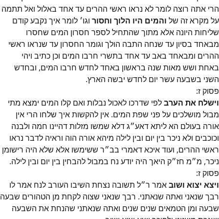
הרי אתה רוצה לומר לא נראו ראשי ההרים עד אחד באלול ואל תתמה
על מקרא זה של
והמים היו הלוך וחסור
וגו׳‎ לומר איך נקבע קודם
שליחות היונה אלא מתוך שהתחיל לספר חסרון המים שחסרו
מבאחד בסיון עד שנחה התבה הולך וגומר החסרון עד שנראו ראשי
ההרים ומבאחד באב עד אחד בתשרי חרבו המים וכן כתיב ויהי
באחת ושש מאות שנה בראשון באחד לחדש חרבו המים, ובחדש
השני בשבעה עשר יום לחדש יבשה הארץ.
פסוק
ז
:
וישלח את הערב
לפי שדרכו לאכול נבלות ואם קלו המים ימצא מתי
מבול מושלכים על פני שפת המים. אין להקשות איך שלחו הרי אין
אורה בעולם הא ליתא דאע״‎ג דלא שמשו מזלות דהיינו חמה ולבנה
וכוכבים ולא ניכר בין יום ובין לילה מיהא אורה הוה וראיה לדבר נראו
ראשי ההרים, ועוד איכא דאמרי בב״‎ר ששימשו אלא שלא היה רישומן
ניכר, מ״‎מ חז״‎ק היאך היה יודע נח במבול להבחין בין יום ובין לילה.
פסוק
ז
:
ויצא יצוא ושוב
אמר ר״‎ל תשובה נצחת השיבו העורב לנח אמר לו
רבך שנאני ואתה שנאתני. רבך שנאני שצוה לקחת מן הטהורים שבעה
שבעה ומן הטמאים שנים שנים ואתה שנאתני שהנחת את השבעה