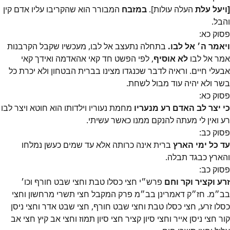
[ויעל עלת
העלה עולות].
במזבח
המבורר הוא שהקריבו עליו אדם קין
והבל.
פסוק
כא
:
ויאמר ה׳‎ אל לבו.
בתחלה נתעצב אל לבו, מעכשיו שקבל הקרבנות
אמר אל לבו
לא אוסיף
, לפי הפשט חד קאי אהאדמה ואידך קאי
אבעלי חיים. וראיה לדבר שכנגדו מצינו בברית הבטחון ולא יכרת כל
בשר ולא יהיה עוד מבול לשחת.
פסוק
כא
:
כי יצר לב האדם רע מנעריו
מחמת נעוריו וילדותו הוא חוטא ויצר לבו
רע ואין לי מעתה להנקם ממנו כאשר עשיתי.
פסוק
כב
:
עד כל ימי הארץ
ברית אינה כרותה אלא עד שמים כעשן נמלחו
והארץ כבגד תבלה.
פסוק
כב
:
זרע וקציר וקר וחם
בב״‎מ. חז״‎ק דאמרינן בב״‎מ פרק המקבל חצי תשרי מרחשון וחצי
כסלו זרע, חצי כסלו טבת וחצי שבט חורף, חצי שבט אדר וחצי ניסן
קור חצי ניסן אייר וחצי סיון קציר חצי סיון תמוז וחצי אב קיץ חצי אב