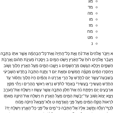
מג
מד
מה
מו
מז
מח
מט
נ
א
וַיִּזְכֹּ֤ר
אֱלֹהִים֙
אֶת־
נֹ֔חַ
וְאֵ֤ת
כָּל־
הַֽחַיָּה֙
וְאֶת־
כָּל־
הַבְּהֵמָ֔ה
אֲשֶׁ֥ר
אִתּ֖וֹ
בַּתֵּבָ֑ה
וַיַּעֲבֵ֨ר
אֱלֹהִ֥ים
ר֙וּחַ֙
עַל־
הָאָ֔רֶץ
וַיָּשֹׁ֖כּוּ
הַמָּֽיִם׃
ב
וַיִּסָּֽכְרוּ֙
מַעְיְנֹ֣ת
תְּה֔וֹם
וַֽאֲרֻבֹּ֖ת
הַשָּׁמָ֑יִם
וַיִּכָּלֵ֥א
הַגֶּ֖שֶׁם
מִן־
הַשָּׁמָֽיִם׃
ג
וַיָּשֻׁ֧בוּ
הַמַּ֛יִם
מֵעַ֥ל
הָאָ֖רֶץ
הָל֣וֹךְ
וָשׁ֑וֹב
וַיַּחְסְר֣וּ
הַמַּ֔יִם
מִקְצֵ֕ה
חֲמִשִּׁ֥ים
וּמְאַ֖ת
יֽוֹם׃
ד
וַתָּ֤נַח
הַתֵּבָה֙
בַּחֹ֣דֶשׁ
הַשְּׁבִיעִ֔י
בְּשִׁבְעָה־
עָשָׂ֥ר
י֖וֹם
לַחֹ֑דֶשׁ
עַ֖ל
הָרֵ֥י
אֲרָרָֽט׃
ה
וְהַמַּ֗יִם
הָיוּ֙
הָל֣וֹךְ
וְחָס֔וֹר
עַ֖ד
הַחֹ֣דֶשׁ
הָֽעֲשִׂירִ֑י
בָּֽעֲשִׂירִי֙
בְּאֶחָ֣ד
לַחֹ֔דֶשׁ
נִרְא֖וּ
רָאשֵׁ֥י
הֶֽהָרִֽים׃
ו
וַֽיְהִ֕י
מִקֵּ֖ץ
אַרְבָּעִ֣ים
י֑וֹם
וַיִּפְתַּ֣ח
נֹ֔חַ
אֶת־
חַלּ֥וֹן
הַתֵּבָ֖ה
אֲשֶׁ֥ר
עָשָֽׂה׃
ז
וַיְשַׁלַּ֖ח
אֶת־
הָֽעֹרֵ֑ב
וַיֵּצֵ֤א
יָצוֹא֙
וָשׁ֔וֹב
עַד־
יְבֹ֥שֶׁת
הַמַּ֖יִם
מֵעַ֥ל
הָאָֽרֶץ׃
ח
וַיְשַׁלַּ֥ח
אֶת־
הַיּוֹנָ֖ה
מֵאִתּ֑וֹ
לִרְאוֹת֙
הֲקַ֣לּוּ
הַמַּ֔יִם
מֵעַ֖ל
פְּנֵ֥י
הָֽאֲדָמָֽה׃
ט
וְלֹֽא־
מָצְאָה֩
הַיּוֹנָ֨ה
מָנ֜וֹחַ
לְכַף־
רַגְלָ֗הּ
וַתָּ֤שָׁב
אֵלָיו֙
אֶל־
הַתֵּבָ֔ה
כִּי־
מַ֖יִם
עַל־
פְּנֵ֣י
כָל־
הָאָ֑רֶץ
וַיִּשְׁלַ֤ח
יָדוֹ֙