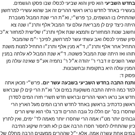
בחדש השביעי
הוא סיון והוא שביעי לכסלו שבו פסקו הגשמים.
בעשירי באחד לחדש נראו ראשי ההרים זה אב שהוא עשירי למרחשון
שהתחילו בו הגשמים, כך פרש״‎י, וא״‎ת הרי שנת המבול מעוברת
היתה כיצד קים לן מבריאת עולם עד המבול אלף ותרנ״‎ו שנה צא
וחשוב שנות המחזורים ותמצא שנת אלף ותרנ״‎ו שלישית למחזור א״‎כ
סיון שמיני לכסלו ואב עשתי עשר למרחשון, לפיכך י״‎מ שהמבול
התחיל אחר אלף ותרנ״‎ו, ד״‎א מנין אלף ותרנ״‎ו התחיל למנות משנת
תוהו ואז היתה שנת המבול פשוטה. ד״‎א שנת המבול לא עלתה במנין
שאר השנים זו דברי ר׳‎ יהודה א״‎ל ר׳‎ נחמיה אע״‎פ שאינה עולה מן
המנין עולה היא בתקופות ובחשבונות.
פסוק
ד
:
ותנח התבה בחדש השביעי בשבעה עשר יום.
פרש״‎י מכאן אתה
למד כמה היתה התבה משוקעת במים וכו׳‎ וא״‎ת הרי קים לן שבראש
חדש אב נראו ראשי ההרים ובראש חדש תשרי חזרו המים לסדרן
ראשון כדכתיב בראשון באחד לחדש חרבו המים מעל הארץ הרי
שחסרו בס׳‎ יום הללו כל גובה ההרים ודבר גלוי הוא שיש הרים
גבוהים יותר מט״‎ו אמה הרי שחסרו יותר מאמה לד׳‎ ימים, ואין לתרץ
כיון שהתחילו לחסור חסרו הרבה אם כן לא תוכיח שיקוע התיבה
במים אחת עשרה אמה, אלא י״‎ל שההרים ממעטים הרבה מחללו של