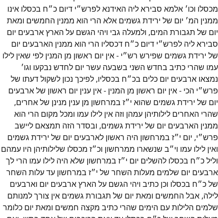
מכסלו וכו׳‎ אלמא סבירא ליה האידנא לפרש״‎י דיום כ״‎ח בכסלו אינו
ממנין המ׳‎ יום של ירידת גשמים אלא הרי הוא ממנין החמשים ומאת
יום של תגבורת המים, ולמעלה גבי ויהי הגשם על הארץ ארבעים יום
סבירא ליה לפרש״‎י דיום כ״‎ח דכסליו הרי הוא ממנין הארבעים יום
של ירידת גשמים שפירש רש״‎י - אין יום ראשון מן המנין לפי שאין לילו
נמצאו ארבעים יום כלים בכ״‎ח בכסליו, לפיכך נכון לשקול דעתו של
פרש״‎י הכי - אין יום ראשון מן המנין - אין ענין יום ראשון של ארבעים
יום של ירידת גשמים שהוא י״‎ז במרחשון מן ענין מנינן של אחרים,
שהרי האחרים לילותיהן עמהן וזה אין לילו עמו ומכל מקום הרי הוא
ממנין הארבעים יום של ירידת גשמים, ובסדר הזה תמצאם ליישב
פרש״‎י, יום י״‎ז במרחשון היה ראשון לארבעים יום של ירידת גשמים
ואין לילו עמו וי״‎ב שנשארו ממרחשון וכ״‎ז מכסלו שלילותיהן היו עמהם
וליל כ״‎ח בכסלו להשלים יום י״‎ז במרחשון שלא היה לילו עמו הרי לך
ארבעים יום שלמים מעלות השחר של י״‎ז במרחשון עד עלות השחר
של כ״‎ח בכסלו וכן כתיב ויהי הגשם על הארץ ארבעים יום וארבעים
לילה, אבל החמשים ומאת יום של תגבורת גשמים אין צורך למנותם
שלמים הלילות עם הימים שהרי כתיב מקצה חמשים ומאת יום כלומר