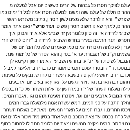
עולם לפיכך חסרו כל גבהות של הרים בששים יום אבל למעלה מן
ההרים חללו של עולם שוה ומשם ולמעלה חסרו אמה לכל ד׳‎ ימים כמו
שפרש״‎י וראיה לדבר שלא מצינו לשון חסרון, כתיב: משנראו ראשי
ההרים, למדך שאינו חשוב חסרון פשוט.
ועוד פרש״‎י
ואם אתה אומר
שביעי לירידה אין זה סיון כלומר אין זה שביעי אלא אייר ואם כן איך
תפרש ותנח התיבה באייר בחדש השביעי לירידה בי״‎ז יום לחדש הרי
עדיין לא כלתה תגבורת המים כמו שאמרנו שלא כלו המ׳‎ יום של
גשמים וק״‎נ של תגבורת עד א׳‎ בסיון. והוא הסדר של כל ימות שנת
המבול לשיטת רש״‎י נ״‎ע. בחדש השביעי הוא מרחשון דקיימא לן
במסכת ר״‎ה ובסדר עולם חכמים אומרים כדברי רבי אליעזר למבול
וכדברי רבי יהושע לתקופה בשבעה עשר יום לחדש, נבקעו כל מעינות
תהום רבה וארבת וגו', ויהי הגשם על הארץ ארבעים יום וארבעים
לילה מעלות השחר של י״‎ז במרחשון עד עלות השחר של כ״‎ח בכסלו
ויהי
המבול ארבעים יום
וגו',
ויסכרו מעינת תהום
וגו', ויגברו המים,
ותלך התבה על פני המים. חמש עשרה אמה מלמעלה גברו המים
ויכסו ההרים. ויגברו המים על הארץ חמשים ומאת יום מעלות השחר
של כ״‎ח בכסלו עד צאת הכוכבים של אחד בסיון מיד ויזכור אלקים את
נח ויחסרו המים מקצה חמשים ומאת יום כלומר התחילו לחסור בסוף