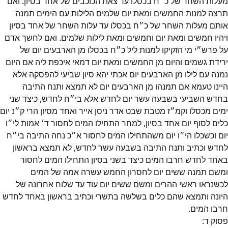
מעלות השחר של כ״‎ח בכסלו עד צאת הכוכבים של אחד בסיון. ואם
תרצה למנות החמשים ומאת יום שלמים הלילות עם הימים תמנה
אותם מעלות השחר של כ״‎ח בכסלו עד עלות השחר של אחד בסיון
ויהיו חמשים ומאת יום וחמשים ומאת לילות שלמים. ואם לחשך אדם
על פרש״‎י מי הזקיקו למנות ליל כ״‎ח בכסלו מן הארבעים יום של
ירידת גשמים והיום מן החמשים ומאת יום דמאי איכפת ליה אם היום
נמנה עם לילו מן הארבעים יום אכתי יהא סיון שביעי להפסקה אלא
היינו טעמא אם תמנהו מן הארבעים יום לא תמצא ותנח התיבה
בחדש השביעי בשבעה עשר יום לחדש אלא בי״‎ח לחדש, כיצד שני
ימים מכסלו וקמ״‎ז מטבת שבט אדר ניסן אייר ואחד מסיון הרי ק״‎נ יום
כלים לסוף יום אחד בסיון, למחר התחילו המים לחסור ד׳‎ אמות לי״‎ו
יום וכשכלו הי״‎ו יום משהתחילו המים לחסור א״‎כ נחה התיבה בי״‎ח
לחדש וכתיב ותנח התיבה בשבעה עשר לחדש, לא תמצא בראשון
באחד לחדש חרבו המים כיצד בשני בסיון התחילו המים לחסור
ומשם תמנה ששים יום לחסרון החמש עשרה אמה של המים
לכשנראו ראשי ההרים ומשם ששים יום עוד עד שלוח אחרונה של
היונה ותמצא שהם כלים בשלשה בתשרי וכתיב בראשון באחד לחדש
חרבו המים.
פסוק
ד
: