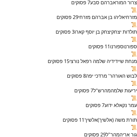
צרור המור
אברהם סבע
7
פסוקים
📜
מזרחי
אליהו בן אברהם מזרחי
29
פסוקים
📜
תולדות יצחק
יצחק בן יוסף קארו
3
פסוקים
📜
ספורנו
ספורנו
11
פסוקים
📜
מנחת שי
ידידיה שלמה רפאל נורצי
15
פסוקים
📜
לבוש האורה
ר' מרדכי יפה
8
פסוקים
📜
יריעות שלמה
מהרש"ל
7
פסוקים
📜
עמר נקא
לא ידוע
7
פסוקים
📜
תורת משה (אלשיך)
אלשיך
11
פסוקים
📜
גור אריה
מהר"ל
29
פסוקים