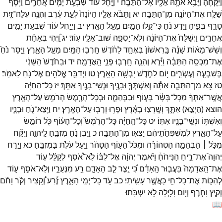
וַיִּקָּחֶ֔הָ
וַיָּבֵ֥א
אֹתָ֛הּ
אֵלָ֖יו
אֶל־
הַתֵּבָֽה׃
י
וַיָּ֣חֶל
ע֔וֹד
שִׁבְעַ֥ת
יָמִ֖ים
אֲחֵרִ֑ים
וַיֹּ֛סֶף
שַׁלַּ֥ח
אֶת־
הַיּוֹנָ֖ה
מִן־
הַתֵּבָֽה׃
יא
וַתָּבֹ֨א
אֵלָ֤יו
הַיּוֹנָה֙
לְעֵ֣ת
עֶ֔רֶב
וְהִנֵּ֥ה
עֲלֵה־
זַ֖יִת
טָרָ֣ף
בְּפִ֑יהָ
וַיֵּ֣דַע
נֹ֔חַ
כִּי־
קַ֥לּוּ
הַמַּ֖יִם
מֵעַ֥ל
הָאָֽרֶץ׃
יב
וַיִּיָּ֣חֶל
ע֔וֹד
שִׁבְעַ֥ת
יָמִ֖ים
אֲחֵרִ֑ים
וַיְשַׁלַּח֙
אֶת־
הַיּוֹנָ֔ה
וְלֹֽא־
יָסְפָ֥ה
שׁוּב־
אֵלָ֖יו
עֽוֹד׃
יג
וַֽ֠יְהִי
בְּאַחַ֨ת
וְשֵׁשׁ־
מֵא֜וֹת
שָׁנָ֗ה
בָּֽרִאשׁוֹן֙
בְּאֶחָ֣ד
לַחֹ֔דֶשׁ
חָֽרְב֥וּ
הַמַּ֖יִם
מֵעַ֣ל
הָאָ֑רֶץ
וַיָּ֤סַר
נֹ֙חַ֙
אֶת־
מִכְסֵ֣ה
הַתֵּבָ֔ה
וַיַּ֕רְא
וְהִנֵּ֥ה
חָֽרְב֖וּ
פְּנֵ֥י
הָֽאֲדָמָֽה׃
יד
וּבַחֹ֙דֶשׁ֙
הַשֵּׁנִ֔י
בְּשִׁבְעָ֧ה
וְעֶשְׂרִ֛ים
י֖וֹם
לַחֹ֑דֶשׁ
יָבְשָׁ֖ה
הָאָֽרֶץ׃
טו
וַיְדַבֵּ֥ר
אֱלֹהִ֖ים
אֶל־
נֹ֥חַ
לֵאמֹֽר׃
טז
צֵ֖א
מִן־
הַתֵּבָ֑ה
אַתָּ֕ה
וְאִשְׁתְּךָ֛
וּבָנֶ֥יךָ
וּנְשֵֽׁי־
בָנֶ֖יךָ
אִתָּֽךְ׃
יז
כָּל־
הַחַיָּ֨ה
אֲשֶֽׁר־
אִתְּךָ֜
מִכָּל־
בָּשָׂ֗ר
בָּע֧וֹף
וּבַבְּהֵמָ֛ה
וּבְכָל־
הָרֶ֛מֶשׂ
הָרֹמֵ֥שׂ
עַל־
הָאָ֖רֶץ
הוצא
(
הַיְצֵ֣א
)
אִתָּ֑ךְ
וְשָֽׁרְצ֣וּ
בָאָ֔רֶץ
וּפָר֥וּ
וְרָב֖וּ
עַל־
הָאָֽרֶץ׃
יח
וַיֵּ֖צֵא־
נֹ֑חַ
וּבָנָ֛יו
וְאִשְׁתּ֥וֹ
וּנְשֵֽׁי־
בָנָ֖יו
אִתּֽוֹ׃
יט
כָּל־
הַֽחַיָּ֗ה
כָּל־
הָרֶ֙מֶשׂ֙
וְכָל־
הָע֔וֹף
כֹּ֖ל
רוֹמֵ֣שׂ
עַל־
הָאָ֑רֶץ
לְמִשְׁפְּחֹ֣תֵיהֶ֔ם
יָצְא֖וּ
מִן־
הַתֵּבָֽה׃
כ
וַיִּ֥בֶן
נֹ֛חַ
מִזְבֵּ֖חַ
לַֽיהוָ֑ה
וַיִּקַּ֞ח
מִכֹּ֣ל ׀
הַבְּהֵמָ֣ה
הַטְּהוֹרָ֗ה
וּמִכֹּל֙
הָע֣וֹף
הַטָּהֹ֔ר
וַיַּ֥עַל
עֹלֹ֖ת
בַּמִּזְבֵּֽחַ׃
כא
וַיָּ֣רַח
יְהוָה֮
אֶת־
רֵ֣יחַ
הַנִּיחֹחַ֒
וַיֹּ֨אמֶר
יְהוָ֜ה
אֶל־
לִבּ֗וֹ
לֹֽא־
אֹ֠סִף
לְקַלֵּ֨ל
ע֤וֹד
אֶת־
הָֽאֲדָמָה֙
בַּעֲב֣וּר
הָֽאָדָ֔ם
כִּ֠י
יֵ֣צֶר
לֵ֧ב
הָאָדָ֛ם
רַ֖ע
מִנְּעֻרָ֑יו
וְלֹֽא־
אֹסִ֥ף
ע֛וֹד
לְהַכּ֥וֹת
אֶת־
כָּל־
חַ֖י
כַּֽאֲשֶׁ֥ר
עָשִֽׂיתִי׃
כב
עֹ֖ד
כָּל־
יְמֵ֣י
הָאָ֑רֶץ
זֶ֡רַע
וְ֠קָצִיר
וְקֹ֨ר
וָחֹ֜ם
וְקַ֧יִץ
וָחֹ֛רֶף
וְי֥וֹם
וָלַ֖יְלָה
לֹ֥א
יִשְׁבֹּֽתוּ׃
📖