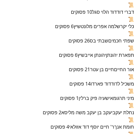
📜
דברי דוד
דוד הלוי סגל
10
פסוקים
📜
כלי יקר
שלמה אפרים מלונטשיץ
6
פסוקים
📜
שפתי חכמים
שבתי בס
26
פסוקים
📜
תפארת יהונתן
יהונתן אייבשיץ
6
פסוקים
📜
אור החיים
חיים בן עטר
21
פסוקים
📜
משכיל לדוד
דוד פארדו
14
פסוקים
📜
מיני תרגומא
ישעיה פיק ברלין
1
פסוקים
📜
נחלת יעקב
יעקב בן יעקב משה מליסא
2
פסוקים
📜
חומת אנך
ר' חיים יוסף דוד אזולאי
4
פסוקים
📜