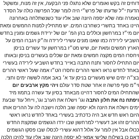
דוחים זה בקש ואומרים שלא נתגלו פני הבקעה, אין זה מנוח, ומשקול
הדעת י״‎ל שדעתו של פרש״‎י היה לומר שכל הפרשה כולה על הסדר
נאמרה ומה שלא יספה היונה שוב אליו עוד כשנשתלחה באחרונה
היינו באחד בתשרי כשחרבו המים. יש מתחילין למנות החמשים ומאת
יום מי״‎ז במרחשון וכוללים בהן המ׳‎ יום של ירידת גשמים ומונין בחדש
השביעי לירידה כמו שאנו מונים עשירי לירידה וה״‎ק ויגברו המים על
הארץ חמשים ומאת יום, שיש מט״‎ז במרחשון עד עשרים בניסן
ויחסרו המים מקצה חמשים ומאת יום שכלים בעשרים בניסן ובאותו
יום התחילו לחסור ותנח התבה באייר בחדש השביעי לירידה בעשירי
באחד לחדש נראו ראשי ההרים וחסרו הט״‎ו אמה שעל ראשי ההרים
בצ״‎ה ימים שיש מעשרים בניסן עד א׳‎ באב אמה לששה ימים וחצי.
וי״‎מ סוף פרשה זו אחר שטת סדר עולם
ויהי מקץ ארבעים יום
שהתחילו המים לחסור דהיינו מבאחד בסיון עד עשרה בתמוז מיד
ויפתח נח את חלון התבה
וגו׳‎ וישלח את הערב וגו', וייחל עוד שבעת
ימים וישלח את היונה ולא יספה שוב הלכה וישבה לה על ההרים אותו
היום ראש חדש אב היה כדכתיב בעשירי באחד לחדש נראו ראשי
ההרים זהו אב דעשירי למרחשון שבו ירדו הגשמים שמקצת החדש
ככולו אבל אין לומר על אלול דהוא עשירי לכסלו שבו פסקו הגשמים
דאם כן בשילוח שלישי אמאי לא יספה היונה שוב אליו עוד להיכן הלכה