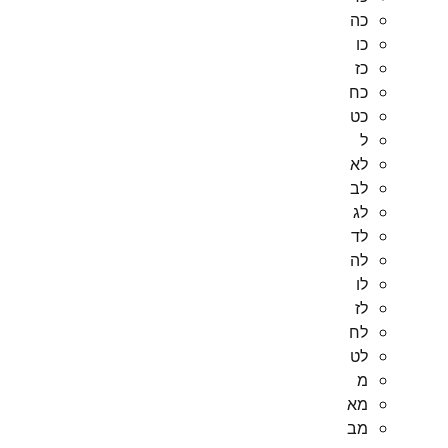
כה
כו
כז
כח
כט
ל
לא
לב
לג
לד
לה
לו
לז
לח
לט
מ
מא
מב