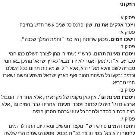
חזקוני
פסוק
א
:
ויזכר אלקים את נח.
שזן ופרנס כל שנים עשר חדש בתיבה.
פסוק
א
:
וישכו המים.
מכאן שרותחין היו כמו ״‎וחמת המלך שככה״‎.
פסוק
ב
:
ויסכרו מעינת תהום.
פרש״‎י נשתיירו מהן לצורך העולם כמו חמי
טבריא. וא״‎ת למאן דאמר לא ירד מבול לארץ ישראל מהיכן באו חמי
טבריה לשם והלא מא״‎י היא, אלא י״‎ל יש מעינות תהום בכל העולם
וכתיב נבקעו כל מעינות תהום ואף בארץ ישראל משמע ומשם נשארו
חמי טבריא.
פסוק
ב
:
ויסכרו מעינת וגו'.
אין כאן מקומו של מקרא זה, אלא אחר ויהי המבול
ארבעים וגו׳‎ היה לו לכתוב ויסכרו מעינת ואחריו ויגברו המים וגו', אלא
רצה הכתוב לסדר ולחבר כל עניני גרמת חסרון המים.
פסוק
ג
:
ויחסרו המים
פירש רש״‎י מקצה חמשים ומאת יום התחילו המים
לחסור והוא בא׳‎ בסיון כיצד בכ״‎ח בכסלו פסקו הגשמים הרי שלשה