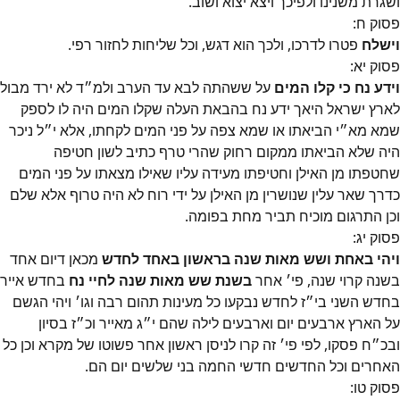
ושגרת משנינו ולפיכך ויצא יצוא ושוב.
פסוק
ח
:
וישלח
פטרו לדרכו, ולכך הוא דגש, וכל שליחות לחזור רפי.
פסוק
יא
:
וידע נח כי קלו המים
על ששהתה לבא עד הערב ולמ״‎ד לא ירד מבול
לארץ ישראל היאך ידע נח בהבאת העלה שקלו המים היה לו לספק
שמא מא״‎י הביאתו או שמא צפה על פני המים לקחתו, אלא י״‎ל ניכר
היה שלא הביאתו ממקום רחוק שהרי טרף כתיב לשון חטיפה
שחטפתו מן האילן וחטיפתו מעידה עליו שאילו מצאתו על פני המים
כדרך שאר עלין שנושרין מן האילן על ידי רוח לא היה טרוף אלא שלם
וכן התרגום מוכיח תביר מחת בפומה.
פסוק
יג
:
ויהי באחת ושש מאות שנה בראשון באחד לחדש
מכאן דיום אחד
בשנה קרוי שנה, פי׳‎ אחר
בשנת שש מאות שנה לחיי נח
בחדש אייר
בחדש השני בי״‎ז לחדש נבקעו כל מעינות תהום רבה וגו׳‎ ויהי הגשם
על הארץ ארבעים יום וארבעים לילה שהם י״‎ג מאייר וכ״‎ז בסיון
ובכ״‎ח פסקו, לפי פי׳‎ זה קרו לניסן ראשון אחר פשוטו של מקרא וכן כל
האחרים וכל החדשים חדשי החמה בני שלשים יום הם.
פסוק
טו
: