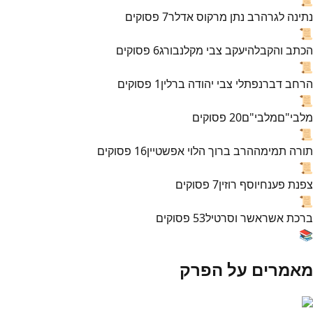
נתינה לגר
הרב נתן מרקוס אדלר
7
פסוקים
📜
הכתב והקבלה
יעקב צבי מקלנבורג
6
פסוקים
📜
הרחב דבר
נפתלי צבי יהודה ברלין
1
פסוקים
📜
מלבי"ם
מלבי"ם
20
פסוקים
📜
תורה תמימה
הרב ברוך הלוי אפשטיין
16
פסוקים
📜
צפנת פענח
יוסף רוזין
7
פסוקים
📜
ברכת אשר
אשר וסרטיל
53
פסוקים
📚
מאמרים על הפרק