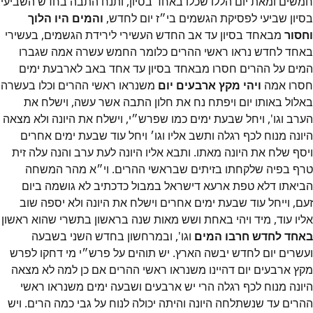
חמשים ומאת יום הללו שכלו באחד בסיון, ותנח התבה בחדש השביעי
בסיון שביעי לפסיקת הגשמים בי״‎ז יום לחדש,
והמים היו הלוך
וחסור
מבאחד בסיון עד אב החדש העשירי לירידת הגשמים, בעשירי
באחד לחדש נראו ראשי ההרים כלומר החמש עשרה אמה שגברו
המים על ההרים חסרו מבאחד בסיון עד אחד באב לארבעת ימים
חסרו אמה
ויהי מקץ ארבעים יום
משנראו ראשי ההרים וכלו בעשרה
באלול באותו יום ויפתח נח את חלון התבה אשר עשה, וישלח את
הערב וגו', ויחל שבעת ימים כמו שפרש״‎י, וישלח את היונה ולא מצאה
היונה מנוח לכף רגלה ותשב אליו וגו׳‎ ויחל עוד שבעת ימים אחרים
ויסף שלח את היונה מאתו. ותבא אליו היונה לעת ערב והנה עלה זית
טרף בפיה שלקחתו בזיתים שבראשי ההרים. וי״‎א מהר המשחה
הביאתו דלא טפת ארעא דישראל במבול כדכתיב לא גושמה ביום
זעם, וייחל עוד שבעת ימים אחרים וישלח את היונה ולא יספה שוב
אליו עוד, מיד ויהי באחת ושש מאות שנה בראשון בתשרי שהוא ראשון
באחד לחדש חרבו המים
וגו', ובמרחשון בחדש השני בשבעה
ועשרים יום לחדש יבשה הארץ. יש תוהים על פרש״‎י מי דחקו לפרש
מקץ ארבעים יום דהיינו משנראו ראשי ההרים אם כן למה לא מצאה
היונה מנוח לכף רגלה הרי יש ארבעים ושבעה ימים משנראו ראשי
ההרים עד שנשתלחה היונה והיתה יכולה לנוח על גבי כמה הרים. ויש