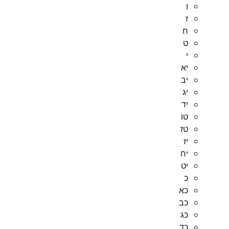
ו
ז
ח
ט
י
יא
יב
יג
יד
טו
טז
יז
יח
יט
כ
כא
כב
כג
כד