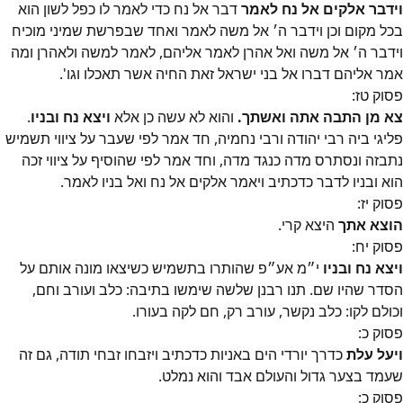
וידבר אלקים אל נח לאמר
דבר אל נח כדי לאמר לו כפל לשון הוא
בכל מקום וכן וידבר ה׳‎ אל משה לאמר ואחד שבפרשת שמיני מוכיח
וידבר ה׳‎ אל משה ואל אהרן לאמר אליהם, לאמר למשה ולאהרן ומה
אמר אליהם דברו אל בני ישראל זאת החיה אשר תאכלו וגו'.
פסוק
טז
:
צא מן התבה אתה ואשתך.
והוא לא עשה כן אלא
ויצא נח ובניו
.
פליגי ביה רבי יהודה ורבי נחמיה, חד אמר לפי שעבר על ציווי תשמיש
נתבזה ונסתרס מדה כנגד מדה, וחד אמר לפי שהוסיף על ציווי זכה
הוא ובניו לדבר כדכתיב ויאמר אלקים אל נח ואל בניו לאמר.
פסוק
יז
:
הוצא אתך
היצא קרי.
פסוק
יח
:
ויצא נח ובניו
י״‎מ אע״‎פ שהותרו בתשמיש כשיצאו מונה אותם על
הסדר שהיו שם. תנו רבנן שלשה שימשו בתיבה: כלב ועורב וחם,
וכולם לקו: כלב נקשר, עורב רק, חם לקה בעורו.
פסוק
כ
:
ויעל עלת
כדרך יורדי הים באניות כדכתיב ויזבחו זבחי תודה, גם זה
שעמד בצער גדול והעולם אבד והוא נמלט.
פסוק
כ
: