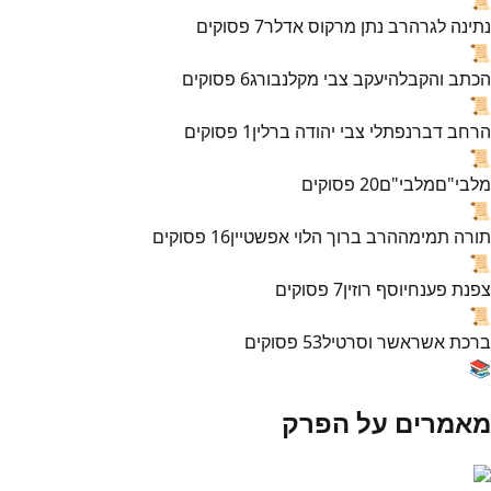
נתינה לגר
הרב נתן מרקוס אדלר
7
פסוקים
📜
הכתב והקבלה
יעקב צבי מקלנבורג
6
פסוקים
📜
הרחב דבר
נפתלי צבי יהודה ברלין
1
פסוקים
📜
מלבי"ם
מלבי"ם
20
פסוקים
📜
תורה תמימה
הרב ברוך הלוי אפשטיין
16
פסוקים
📜
צפנת פענח
יוסף רוזין
7
פסוקים
📜
ברכת אשר
אשר וסרטיל
53
פסוקים
📚
מאמרים על הפרק