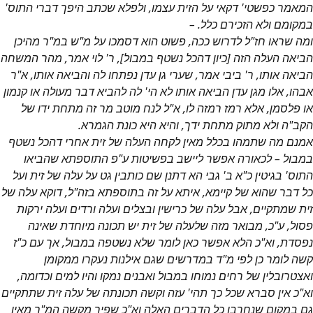
המאמר כפשטי' דקאי על הזית עצמו, ולפלא שכתב היפך דברי התוס'
במקומם ולא הזכירם כלל. –
ומה שראו חז"ל לדרוש ככה, פשוט הוא דסמכו על מ"ש במ"ר מהיכן
הביאה העלה הזה [כיון דהכל נשטף במבול], ר' לוי אמר, מהר המשחה
הביאה אותו, ר' ביבי אמר, שערי גן עדן נפתחו לה והביאה אותו, א"ר
אבהו, אלו מגן עדן הביאה אותו לא הי' לה להביא דבר מעולה או קנמון
או פלסמן, אלא רמז רמזה לו, א"ל לנח מוטב מר זה מתחת ידו של
הקב"ה ולא מתוק מתחת ידך, והיא היא כונת הגמרא.
אמנם מה שתמהו בכלל מאין לקחה העלה של זית אחרי דהכל נשטף
במבול – לכאורה אפשר ליישב בפשיטות ע"פ התוספתא שהביאו
התוס' בגיטין כ"א ב' גבי הא דתנן שם כותבין גט על עלה של זית ועל
כל דבר שהוא של קיימא, איתא על זה בתוספתא בזה"ל, דוקא עלה של
זית שמתקיים, אבל עלה של כרישין ובצלים ועלה ורדים ועלה ירקות
פסול, ע"כ, מבואר מזה שלעלה של זית יש תכונה מיוחדת שאינה
נפסדת, וא"כ הלא אפשר כאן לומר שלא נשטפה במבול, אך עם כ"ז
קשה לומר כן לפי מ"ד במדרשים שגם אילנות נעקרו ממקומן
ואצטרובלין של רחים נמוחו במבול ואבנים נמקו והיו למים וכדומה,
וא"כ אין סברא שכל כך תהי' עזה וקשה תכונתה של עלה זית שתתקיים
גם במקום שנחרבו כל הדברים האלה וא"כ שפיר מקשה המ"ר מאין