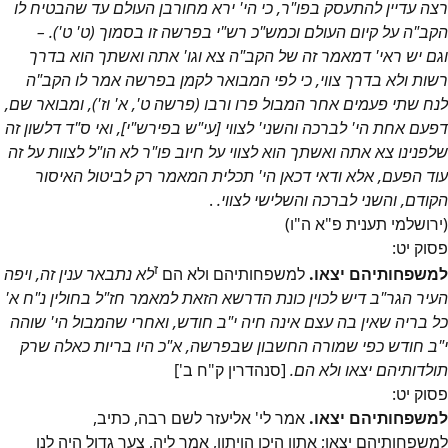
רצה עדיין להתעסק בפו"ר, כי הי' ירא מחורבן העולם עד שהבטיח לו
הקב"ה על קיום העולם וכמש"כ רש"י בפרשה זו בסמוך (ט' ט'). –
וגם יש ראי' דמאמר זה של הקב"ה צא וגו' אתה ואשתך הוא בדרך
רשות ולא בדרך צווי, כי לפי המבואר לקמן בפרשה אמר לו הקב"ה
לנח שתי פעמים אחר המבול פרו ורבו (פרשה ט', א' וז'), ומבואר שם,
דפעם אחת הי' לברכה והשני' לצווי [עי"ש בפירש"י], ואי ס"ד דלשון זה
שלפנינו צא אתה ואשתך הוא לצווי על חיוב פו"ר לא הו"ל לצוות על זה
עוד הפעם, אלא ודאי דכאן הי' תכלית המאמר רק לביטול האיסור
הקודם, והשני לברכה והשלישי לצווי.
.
(ירושלמי תענית פ"א ה"ו)
פסוק
יט
:
ז
למשפחותיהם יצאו.
למשפחותיהם ולא הם
לא נתבאר ענין זה, ויפה
העיר הגר"ב דיש לכוין כונת הדרשא הזאת למאמר חז"ל בחולין נ"ח א'
כל בריה שאין בה עצם אינה חיה י"ב חודש, ואחרי שהמבול הי' שוהה
י"ב חודש כפי שמורה החשבון שבפרשה, א"כ היו בריות כאלה שרק
תולדותיהם יצאו ולא הם.
[סנהדרין ק"ח ב']
פסוק
יט
:
למשפחותיהם יצאו.
אמר לי' אליעזר לשם רבה, כתיב,
למשפחותיהם יצאו; אתון היכן הויתון, אמר ליה, צער גדול היה לנו