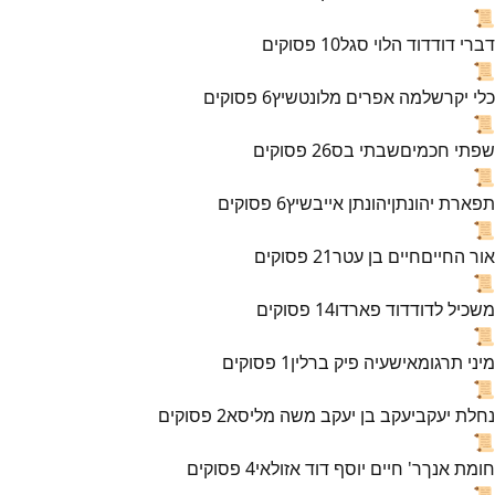
📜
דברי דוד
דוד הלוי סגל
10
פסוקים
📜
כלי יקר
שלמה אפרים מלונטשיץ
6
פסוקים
📜
שפתי חכמים
שבתי בס
26
פסוקים
📜
תפארת יהונתן
יהונתן אייבשיץ
6
פסוקים
📜
אור החיים
חיים בן עטר
21
פסוקים
📜
משכיל לדוד
דוד פארדו
14
פסוקים
📜
מיני תרגומא
ישעיה פיק ברלין
1
פסוקים
📜
נחלת יעקב
יעקב בן יעקב משה מליסא
2
פסוקים
📜
חומת אנך
ר' חיים יוסף דוד אזולאי
4
פסוקים
📜