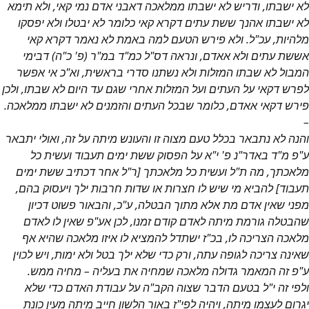
לא ישבתו, ודריש לא ישבתו ממלאכה דאבני אדם נמי קאי, ולא תימא
לא ישבתו אהנך ששת עתים דקרא קאי כלומר לא יבטלו ולא יפסקו
מלהיות, עכ"ל. ולא פירש הטעם למה באמת לא נאמר דקרא קאי
אששת עתים ולא אאדם, ונראה דס"ל כמ"ד במ"ר (פ' כ"ה) דבימי
המבול לא שבתו המזלות ולא נשתנו סדרי בראשית, וא"כ אי אפשר
לפרש דקאי על העתים ועל המזלות אחרי שגם עד היום לא שבתו, ולכן
פירש דקאי אאדם, כלומר שבכל העתים והזמנים לא ישבתו ממלאכה.
–
והנה לא נתבאר בכלל טעם מצוה זו והעונש מיתה על זה, ואולי יתבאר
ע"פ מ"ד באדר"נ פ' י"א על הפסוק ששת ימים תעבוד ועשית כל
מלאכתך, מה ת"ל ועשית כל מלאכתך [ר"ל אחר דכתיב ששת ימים
תעבוד] להביא מי שיש לו חצרות או שדות חרבות ילך ויעסוק בהם,
מפני שאין אדם מת אלא מתוך הבטלה, ע"כ, והבאור פשוט דכיון
שהבטלה גורמת מיתה לאדם קודם זמנו, לכן אע"פ שאין לו לאדם
מלאכה הצריכה לו, בכ"ז ישתדל להמציא לו איזו מלאכה שהיא אף
שאינה צריכה לגופה עתה, ורק כדי שלא ילך בטל ולא ימות, ויש לכוין
ע"פ זה המאמר גדולה מלאכה שמחיה את בעליה – מחיה ממש.
ולפי זה י"ל בטעם הדבר שצוה הקב"ה על עבודת האדם כדי שלא
יגרום לעצמו מיתה, ויהיה לפי"ז באור הלשון חייב מיתה מעין כונת