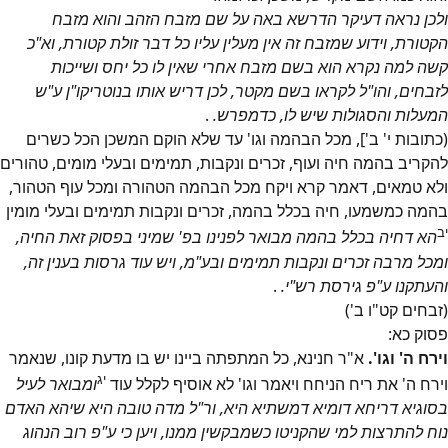
ולכן נראה דעיקר הדרשא באה על שם מזבח הזהב והוא מזבח
הקטורת, וידוע שמזבח זה אין מעלין עליו כל דבר זולת קטורת, וא"כ
קשה למה נקרא הוא בשם מזבח אחרי שאין לו כל יחס ושייכות
לזבחים, והו"ל לקראו בשם מקטר, לכן דריש אותו בנוטריקו"ן ע"ש
המעלות והסגולות שיש לו, כדמפרש.
.
(כתובות י' ב'], מכל הבהמה וגו' עד שלא הוקם המשכן הכל כשרים
להקריב בהמה חיה ועוף, זכרים ונקבות, תמימים ובעלי מומים, טהורים
ולא טמאים, דאמר קרא ויקח מכל הבהמה הטהורה ומכל עוף הטהור,
בהמה כמשמעו, חיה בכלל בהמה, זכרים ונקבות תמימים ובעלי מומין
יב
הא דחיה בכלל בהמה מבואר לפנינו בפ' שמיני בפסוק זאת החיה,
ומכל מרבה זכרים ונקבות תמימים ובע"מ, ויש עוד גרסות בענין זה,
והעתקנו ע"פ גירסת רש"י.
.
(זבחים קט"ו ב')
פסוק
כא
:
וירח ה' וגו'.
א"ר חנינא, כל המתפתה ביינו יש בו מדעת קונו, שנאמר
יג
וירח ה' את ריח הניחח ויאמר וגו' לא אוסיף לקלל עוד
ומבואר לעיל
בסוגיא דריחא דומיא דמשתיא היא, ור"ל מדה טובה היא שיהא האדם
נוח להתרצות למי שהקניטו כשמבקשין ממנו, ויען כי ע"פ רוב הנהוג