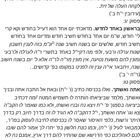
לקחה העלה של זית.
.
(עירובין י"ח ב')
פסוק
יג
:
בראשון באחד לחדש.
מדאכתי יום אחד הוא דעייל בחודש וקא קרי
לי' חודש, ש"מ יום אחד בחודש חשיב חודש ומדיום אחד בחודש
ה
חשיב חודש, שלשים יום בשנה חשיב שנה
ונ"מ בזה לענין חשבון
שנות ערלה ורבעי, ולפי מה דקיי"ל באחד בתשרי ר"ה לערלה ולרבעי
ומונין להם משעת נטיעה, אין מונין מר"ה לר"ה אלא ל' יום בשנה חשוב
שנה, ויתבאר אי"ה ענין זה לפנינו במקומו בפ' קדושים.
.
(ר"ה י' ב')
פסוק
טו
:
אתה ואשתך.
ואלו בכניסה כתיב (ו' י"ח) ובאת אל התבה אתה ובניך
ו
ואשתך, מלמד שביציאתו הותרה לו תשמיש המטה
ומה דכתיב
ביציאה בסמוך פ' י"ח ויצא נח ובניו ואשתו, ולא כמו שאמר לו הקב"ה
צא וגו' אתה ואשתך, י"ל דהקב"ה לא הגיד לו זה בדרך חיוב רק בדרך
היתר ורשות, כלפי האיסור שאסר לו בכניסתו לתיבה לעסוק בפו"ר,
כמבואר לעיל (ו' י"ח), וכמו כונת הלשון בפ' יתרו לך אמור להם שובו
לכם לאהליכם כפי הדרשא שם שהתיר להם דרך ארץ, אמנם נח לא