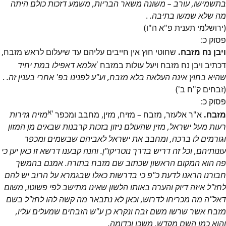
בתשמישו, עורב – משונה משאר הבריות, משמע דזכות כולם היתה
מה שלא שמשו בתיבה.
.
(ירושלמי תענית פ"א ה"ו)
פסוק
כ
:
ויבן נח מזבח.
שחוטי חוץ אין חייבים עליהם עד שיעלום לראש מזבח,
י
דכתיב ויבן נח מזבח ויעל עולות במזבח
אלמא דאפילו במת יחיד
שהיא בחוץ אינה העלאה בלא מזבח, וע"ע לפנינו בפ' אחרי בענין זה.
.
(זבחים ק"ח ב')
פסוק
כ
:
יא
מזבח.
א"ר אלעזר, מזבח – מזיח, מזין, מחבב ומכפר
מזיח גזירות
רעות מעל ישראל, מזין שהעולם ניזון בזכות קרבנות שבאים מן המזון
וגורמים לו ברכה, ומחבב את ישראל לאביהם שבשמים ומכפר
עונותיהם, וכל זה דריש בדרך נוטריקו"ן. והנה קבענו דרשא זו כאן יען כי
פה הוא המקום הראשון שכתוב שם מזבח בתורה. אמנם בהמשך
חבורנו הראנו לדעת כ"פ כי בדרשות כאלו שבגמרא על הרוב יש להם
לחז"ל איזה דיוק והערה באותו הלשון שאינו מתישב לפי פשוטו, משום
דאל"ה מה מכריחו לדרוש, וכאן לא נתבאר מה קשה להו לחז"ל בשם
מזבח אשר שרשו משם זבח ונקרא כן ע"ש הזבחים שמעלים עליו,
והוא כמו השם מקדש, משכן וכדומה.