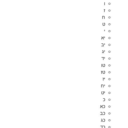
ו
ז
ח
ט
י
יא
יב
יג
יד
טו
טז
יז
יח
יט
כ
כא
כב
כג
כד