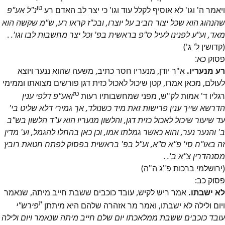
טו
ויאמר ה' וגו' לא אוסיף לקלל עוד וגו' כי יצר לב האדם רע
נ"ל אע"פ
שהנהוג הוא שכל יצור חביב על יוצרו, ובכ"ז קראו רע, ש"מ שקשה הוא
מאד, וע"ע לפנינו לעיל ס"פ בראשית בפ' וכל יצר מחשבות לבו וגו'.
.
(קדושין ל' ג')
פסוק
כא
:
רע מנעריו.
א"ר יודן, מנעריו חסר כתיב, משעה שהוא ננער ויוצא
לעולם, מכאן אמרו, קטן שיכול לאכול כזית דגן פורשים מצואתו וממימי
טז
רגליו ד' אמות לק"ש, מפני שמחשבותיו רעות
ואע"פ דלפי ענין
הדרשא שייך ענין פרישות זאת מיד כשנולד, אך גמירי דלא שליט בי'
עד שיעור שיכול לאכול כזית דגן, והלשון מנעריו הוא ע"ד הלשון בש"ב
ב' והנער נער, והוא כאשר גמלתו אמו, וכן כאן בהחלו להגמל, וע' מדין
זה באו"ח סי' פ"א ס"א, וע"ל בפ' בראשית בפסוק לפתח חטאת רובץ
מסנהדרין צ"א ב'.
.
(ירושלמי ברכות פ"ג ה"ה)
פסוק
כב
:
לא ישבתו.
אמר ריש לקיש, עובד כוכבים ששבת חייב מיתה, שנאמר
יז
ויום ולילה לא ישבתו, ואמר מר אזהרה שלהם היא מיתתן
פירש"י
עובד כוכבים ששבת ממלאכתו יום שלם חייב מיתה שנאמר ויום ולילה