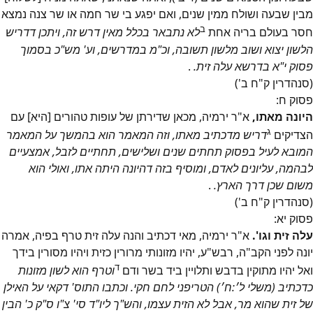
מבין שבעה ושולח ממין שנים, ואם יפגע בי שר חמה או שר צנה נמצא
ב
חסר בעולם בריה אחת
לא נתבאר בכלל מאין דרש זה, ויתכן דדריש
הלשון יצוא ושוב מלשון תשובה, וכ"מ במדרשים, וע' מש"כ בסמוך
פסוק י"א בדרשא עלה זית.
.
(סנהדרין ק"ח ב')
פסוק
ח
:
היונה מאתו,
א"ר ירמיה, מכאן שדירתן של עופות טהורים [היא] עם
ג
הצדיקים
דריש מדכתיב מאתו, וזה המאמר הוא בהמשך על המאמר
המובא לעיל בפסוק תחתים שנים ושלישים, תחתיים לזבל, אמצעיים
לבהמה, עליונים לאדם, ומוסיף בזה דהיונה היתה אתו, ואולי הוא
משום שכן דרך הארץ.
.
(סנהדרין ק"ח ב')
פסוק
יא
:
עלה זית וגו'.
א"ר ירמיה, מאי דכתיב והנה עלה זית טרף בפיה, אמרה
יונה לפני הקב"ה, רבש"ע, יהיו מזונותי מרורין כזית ויהיו מסורין בידך
ד
ואל יהיו מתוקין בדבש ותלויין ביד בשר ודם
וטרף הוא לשון מזונות
כדכתיב (משלי ל׳:ח׳) הטריפני לחם חקי. וכתבו התוס' דקאי על האילן
של זית שהוא מר, אבל לא הזית עצמו, והש"ך ליו"ד סי' צ"ו ס"ק כ' הבין