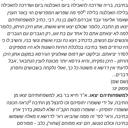
בתיבה, בריה שדרכה להאכילה ביום האכלנוה ביום ושדרכה להאכילה
ח
בלילה האכלנוה בלילה
לפי מה שפרשו המפרשים הוי באור הענין
שאמר אליעזר עבד אברהם לשם בן נח, רבי, כתיב למשפחותיהם
יצאו מן התבה, כלומר שכולם יצאו איש ואשתו, אתון היכן הויתון, כלומר
למה לא יצאתם אתם כל אחד עם בת זוגו, רק הגברים עם הגברים
והנשים עם הנשים, כדכתיב ויצא נח ובניו ואשתו ונשי בניו, והשיב לו כי
היו טרודים מאד בתיבה בכלכלת החיות השונות ולא היו מספיקים
לסדר יציאתם. ובילקוט ישן דפוס שאלוניקי הגירסא במקום אתון היכן
הויתון – היכן נפקיתו, והיא גירסא יותר מכוונת לענין הנתבאר, אבל
לדעתי אין דרשא זו פשוטה כל כך, ואולי נלקחה בשבושים וחסרון
דברים.
.
(שם שם)
פסוק
יט
:
למשפחותיהם יצאו.
א"ר חייא בר בא, למשפחותיהם יצאו מן
ט
התיבה, על ידי ששמרו יחוסיהם זכו להנצל מן התיבה
נראה הכונה
ששמרו יחוסיהן – ששמרו מצות הקב"ה שלא לעסוק בדרך ארץ
בתיבה, וראי' לפי' זה ממה שהביאו ראי' לדרשא זו מאלה ששמשו
בתיבה וכולם נענשו, חם יצא מפוחם [שחור], כלב – מפורסם