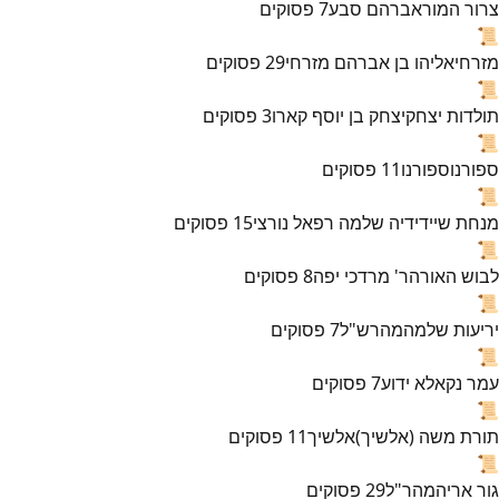
צרור המור
אברהם סבע
7
פסוקים
📜
מזרחי
אליהו בן אברהם מזרחי
29
פסוקים
📜
תולדות יצחק
יצחק בן יוסף קארו
3
פסוקים
📜
ספורנו
ספורנו
11
פסוקים
📜
מנחת שי
ידידיה שלמה רפאל נורצי
15
פסוקים
📜
לבוש האורה
ר' מרדכי יפה
8
פסוקים
📜
יריעות שלמה
מהרש"ל
7
פסוקים
📜
עמר נקא
לא ידוע
7
פסוקים
📜
תורת משה (אלשיך)
אלשיך
11
פסוקים
📜
גור אריה
מהר"ל
29
פסוקים