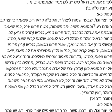
לפייס את חבירו על כוס יין, לכן אמר המתפתה ביינו.
.
(עירובין ס"ה ב')
פסוק
כא
:
כי יצר וגו'.
שבעה שמות ליצה"ר, והקב"ה קראו רע, שנאמר כי יצר לב
יד
האדם רע
ובסוגיא חשיב יתר השמות, משה קראו ערל, כמו שאמר
ומלתם את ערלת לבבכם, דוד קראו טמא, כמ"ש (תהלים נ"א) לב
טהור ברא לי אלהים מכלל דאיכא לטמא, שלמה קראו שונא, כמ"ש
(משלי כ"ה) אם רעב שונאך, ישעי' קראו מכשול, כמ"ש (נ"ז) הרימו
מכשול, יחזקאל קראו אבן, כמ"ש (ל"ו) והסירותי את לב האבן, יואל
קראו צפוני, כמ"ש (ב') ואת הצפוני ארחיק מעליכם. והנה צ"ע למה לא
חשיב גם שנקרא רשע כמש"כ צופה רשע לצדיק (תהלים ל"ז) ודרשו
על זה בסוגיא כאן (ע"ב) יצרו של אדם מתגבר עליו בכל יום ומבקש
להמיתו, וצ"ל דשם זה כלול בשם רע שקראו הקב"ה, כמבואר לפנינו,
וא"כ לא חידש דוד שם זה ולכן לא חשבוהו. ולפי המתבאר חשבום
חז"ל לשם אחד, ובעלי הלשון השתדלו למצוא הבדל בין שני השמות
האלה, ואין להאריך.
.
(סוכה נ"ב א')
פסוק
כא
:
כי יצר וגו'.
תנו רבנן, קשה יצר הרע שאפילו יוצרו קראו רע, שנאמר