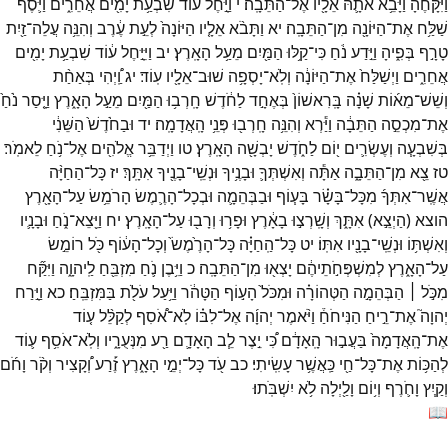
וַיִּקָּחֶ֔הָ
וַיָּבֵ֥א
אֹתָ֛הּ
אֵלָ֖יו
אֶל־
הַתֵּבָֽה׃
י
וַיָּ֣חֶל
ע֔וֹד
שִׁבְעַ֥ת
יָמִ֖ים
אֲחֵרִ֑ים
וַיֹּ֛סֶף
שַׁלַּ֥ח
אֶת־
הַיּוֹנָ֖ה
מִן־
הַתֵּבָֽה׃
יא
וַתָּבֹ֨א
אֵלָ֤יו
הַיּוֹנָה֙
לְעֵ֣ת
עֶ֔רֶב
וְהִנֵּ֥ה
עֲלֵה־
זַ֖יִת
טָרָ֣ף
בְּפִ֑יהָ
וַיֵּ֣דַע
נֹ֔חַ
כִּי־
קַ֥לּוּ
הַמַּ֖יִם
מֵעַ֥ל
הָאָֽרֶץ׃
יב
וַיִּיָּ֣חֶל
ע֔וֹד
שִׁבְעַ֥ת
יָמִ֖ים
אֲחֵרִ֑ים
וַיְשַׁלַּח֙
אֶת־
הַיּוֹנָ֔ה
וְלֹֽא־
יָסְפָ֥ה
שׁוּב־
אֵלָ֖יו
עֽוֹד׃
יג
וַֽ֠יְהִי
בְּאַחַ֨ת
וְשֵׁשׁ־
מֵא֜וֹת
שָׁנָ֗ה
בָּֽרִאשׁוֹן֙
בְּאֶחָ֣ד
לַחֹ֔דֶשׁ
חָֽרְב֥וּ
הַמַּ֖יִם
מֵעַ֣ל
הָאָ֑רֶץ
וַיָּ֤סַר
נֹ֙חַ֙
אֶת־
מִכְסֵ֣ה
הַתֵּבָ֔ה
וַיַּ֕רְא
וְהִנֵּ֥ה
חָֽרְב֖וּ
פְּנֵ֥י
הָֽאֲדָמָֽה׃
יד
וּבַחֹ֙דֶשׁ֙
הַשֵּׁנִ֔י
בְּשִׁבְעָ֧ה
וְעֶשְׂרִ֛ים
י֖וֹם
לַחֹ֑דֶשׁ
יָבְשָׁ֖ה
הָאָֽרֶץ׃
טו
וַיְדַבֵּ֥ר
אֱלֹהִ֖ים
אֶל־
נֹ֥חַ
לֵאמֹֽר׃
טז
צֵ֖א
מִן־
הַתֵּבָ֑ה
אַתָּ֕ה
וְאִשְׁתְּךָ֛
וּבָנֶ֥יךָ
וּנְשֵֽׁי־
בָנֶ֖יךָ
אִתָּֽךְ׃
יז
כָּל־
הַחַיָּ֨ה
אֲשֶֽׁר־
אִתְּךָ֜
מִכָּל־
בָּשָׂ֗ר
בָּע֧וֹף
וּבַבְּהֵמָ֛ה
וּבְכָל־
הָרֶ֛מֶשׂ
הָרֹמֵ֥שׂ
עַל־
הָאָ֖רֶץ
הוצא
(
הַיְצֵ֣א
)
אִתָּ֑ךְ
וְשָֽׁרְצ֣וּ
בָאָ֔רֶץ
וּפָר֥וּ
וְרָב֖וּ
עַל־
הָאָֽרֶץ׃
יח
וַיֵּ֖צֵא־
נֹ֑חַ
וּבָנָ֛יו
וְאִשְׁתּ֥וֹ
וּנְשֵֽׁי־
בָנָ֖יו
אִתּֽוֹ׃
יט
כָּל־
הַֽחַיָּ֗ה
כָּל־
הָרֶ֙מֶשׂ֙
וְכָל־
הָע֔וֹף
כֹּ֖ל
רוֹמֵ֣שׂ
עַל־
הָאָ֑רֶץ
לְמִשְׁפְּחֹ֣תֵיהֶ֔ם
יָצְא֖וּ
מִן־
הַתֵּבָֽה׃
כ
וַיִּ֥בֶן
נֹ֛חַ
מִזְבֵּ֖חַ
לַֽיהוָ֑ה
וַיִּקַּ֞ח
מִכֹּ֣ל ׀
הַבְּהֵמָ֣ה
הַטְּהוֹרָ֗ה
וּמִכֹּל֙
הָע֣וֹף
הַטָּהֹ֔ר
וַיַּ֥עַל
עֹלֹ֖ת
בַּמִּזְבֵּֽחַ׃
כא
וַיָּ֣רַח
יְהוָה֮
אֶת־
רֵ֣יחַ
הַנִּיחֹחַ֒
וַיֹּ֨אמֶר
יְהוָ֜ה
אֶל־
לִבּ֗וֹ
לֹֽא־
אֹ֠סִף
לְקַלֵּ֨ל
ע֤וֹד
אֶת־
הָֽאֲדָמָה֙
בַּעֲב֣וּר
הָֽאָדָ֔ם
כִּ֠י
יֵ֣צֶר
לֵ֧ב
הָאָדָ֛ם
רַ֖ע
מִנְּעֻרָ֑יו
וְלֹֽא־
אֹסִ֥ף
ע֛וֹד
לְהַכּ֥וֹת
אֶת־
כָּל־
חַ֖י
כַּֽאֲשֶׁ֥ר
עָשִֽׂיתִי׃
כב
עֹ֖ד
כָּל־
יְמֵ֣י
הָאָ֑רֶץ
זֶ֡רַע
וְ֠קָצִיר
וְקֹ֨ר
וָחֹ֜ם
וְקַ֧יִץ
וָחֹ֛רֶף
וְי֥וֹם
וָלַ֖יְלָה
לֹ֥א
יִשְׁבֹּֽתוּ׃
📖