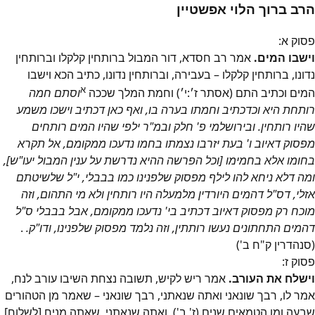
הרב ברוך הלוי אפשטיין
פסוק
א
:
וישבו המים.
אמר רב חסדא, דור המבול ברותחין קלקלו וברותחין
נדונו, ברותחין קלקלו – בעבירה, וברותחין נדונו, כתיב הכא וישבו
א
המים וכתיב התם (אסתר ז׳:י׳) וחמת המלך שככה
וסתם חמה
רותחת היא וכדכתיב וחמתו בערה בו, ואף כאן דכתיב וישכו משמע
שהיו רותחין. ובירושלמי פ' חלק ובמ"ר ילפי שהיו המים רותחים
מפסוק דאיוב ו' בעת יזרבו נצמתו בחמו נדעכו ממקומם, אל תקרא
בחומו אלא בחמימו [וכל הפרשה ההיא נדרשת על ענין המבול יעו"ש],
ומה דלא ניחא להו לילף מפסוק שלפנינו כמו בבבלי, י"ל שלשיטתם
אזלי, דס"ל דהמים היורדין מלמעלה היו רותחין ולא מי התהום, וזה
מוכח רק מפסוק דאיוב דכתיב בי' נדעכו ממקומם, אבל בבבלי ס"ל
דהמים התחתונים נעשו רותתין, וזה נלמד מפסוק שלפנינו, ודו"ק.
.
(סנהדרין ק"ח ב')
פסוק
ז
:
וישלח את העורב.
אמר ריש לקיש, תשובה נצחת השיבו עורב לנח,
אמר לו, רבך שונאני ואתה שנאתני, רבך שונאני – שאמר מן הטהורים
שבעה ומן הטמאים שנים (ז' ב'), ואתה שנאתני, שאתה מניח [לשלוח]