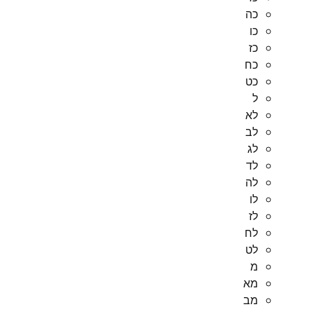
כה
כו
כז
כח
כט
ל
לא
לב
לג
לד
לה
לו
לז
לח
לט
מ
מא
מב