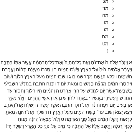
מג
מד
מה
מו
מז
מח
מט
נ
א
וַיִּזְכֹּ֤ר
אֱלֹהִים֙
אֶת־
נֹ֔חַ
וְאֵ֤ת
כָּל־
הַֽחַיָּה֙
וְאֶת־
כָּל־
הַבְּהֵמָ֔ה
אֲשֶׁ֥ר
אִתּ֖וֹ
בַּתֵּבָ֑ה
וַיַּעֲבֵ֨ר
אֱלֹהִ֥ים
ר֙וּחַ֙
עַל־
הָאָ֔רֶץ
וַיָּשֹׁ֖כּוּ
הַמָּֽיִם׃
ב
וַיִּסָּֽכְרוּ֙
מַעְיְנֹ֣ת
תְּה֔וֹם
וַֽאֲרֻבֹּ֖ת
הַשָּׁמָ֑יִם
וַיִּכָּלֵ֥א
הַגֶּ֖שֶׁם
מִן־
הַשָּׁמָֽיִם׃
ג
וַיָּשֻׁ֧בוּ
הַמַּ֛יִם
מֵעַ֥ל
הָאָ֖רֶץ
הָל֣וֹךְ
וָשׁ֑וֹב
וַיַּחְסְר֣וּ
הַמַּ֔יִם
מִקְצֵ֕ה
חֲמִשִּׁ֥ים
וּמְאַ֖ת
יֽוֹם׃
ד
וַתָּ֤נַח
הַתֵּבָה֙
בַּחֹ֣דֶשׁ
הַשְּׁבִיעִ֔י
בְּשִׁבְעָה־
עָשָׂ֥ר
י֖וֹם
לַחֹ֑דֶשׁ
עַ֖ל
הָרֵ֥י
אֲרָרָֽט׃
ה
וְהַמַּ֗יִם
הָיוּ֙
הָל֣וֹךְ
וְחָס֔וֹר
עַ֖ד
הַחֹ֣דֶשׁ
הָֽעֲשִׂירִ֑י
בָּֽעֲשִׂירִי֙
בְּאֶחָ֣ד
לַחֹ֔דֶשׁ
נִרְא֖וּ
רָאשֵׁ֥י
הֶֽהָרִֽים׃
ו
וַֽיְהִ֕י
מִקֵּ֖ץ
אַרְבָּעִ֣ים
י֑וֹם
וַיִּפְתַּ֣ח
נֹ֔חַ
אֶת־
חַלּ֥וֹן
הַתֵּבָ֖ה
אֲשֶׁ֥ר
עָשָֽׂה׃
ז
וַיְשַׁלַּ֖ח
אֶת־
הָֽעֹרֵ֑ב
וַיֵּצֵ֤א
יָצוֹא֙
וָשׁ֔וֹב
עַד־
יְבֹ֥שֶׁת
הַמַּ֖יִם
מֵעַ֥ל
הָאָֽרֶץ׃
ח
וַיְשַׁלַּ֥ח
אֶת־
הַיּוֹנָ֖ה
מֵאִתּ֑וֹ
לִרְאוֹת֙
הֲקַ֣לּוּ
הַמַּ֔יִם
מֵעַ֖ל
פְּנֵ֥י
הָֽאֲדָמָֽה׃
ט
וְלֹֽא־
מָצְאָה֩
הַיּוֹנָ֨ה
מָנ֜וֹחַ
לְכַף־
רַגְלָ֗הּ
וַתָּ֤שָׁב
אֵלָיו֙
אֶל־
הַתֵּבָ֔ה
כִּי־
מַ֖יִם
עַל־
פְּנֵ֣י
כָל־
הָאָ֑רֶץ
וַיִּשְׁלַ֤ח
יָדוֹ֙