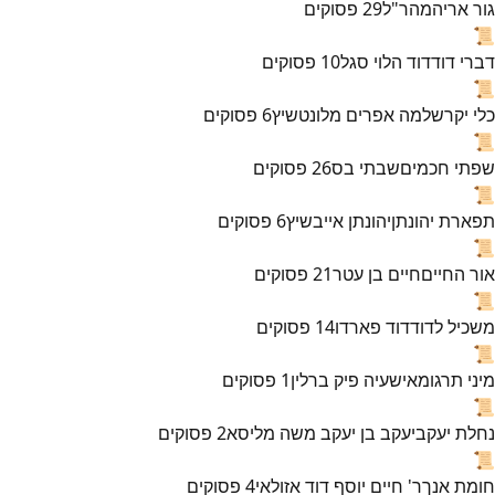
גור אריה
מהר"ל
29
פסוקים
📜
דברי דוד
דוד הלוי סגל
10
פסוקים
📜
כלי יקר
שלמה אפרים מלונטשיץ
6
פסוקים
📜
שפתי חכמים
שבתי בס
26
פסוקים
📜
תפארת יהונתן
יהונתן אייבשיץ
6
פסוקים
📜
אור החיים
חיים בן עטר
21
פסוקים
📜
משכיל לדוד
דוד פארדו
14
פסוקים
📜
מיני תרגומא
ישעיה פיק ברלין
1
פסוקים
📜
נחלת יעקב
יעקב בן יעקב משה מליסא
2
פסוקים
📜
חומת אנך
ר' חיים יוסף דוד אזולאי
4
פסוקים