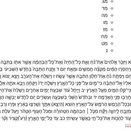
מג
מד
מה
מו
מז
מח
מט
נ
א
וַיִּזְכֹּ֤ר
אֱלֹהִים֙
אֶת־
נֹ֔חַ
וְאֵ֤ת
כָּל־
הַֽחַיָּה֙
וְאֶת־
כָּל־
הַבְּהֵמָ֔ה
אֲשֶׁ֥ר
אִתּ֖וֹ
בַּתֵּבָ֑ה
וַיַּחְסְר֣וּ
הַמַּ֔יִם
מִקְצֵ֕ה
חֲמִשִּׁ֥ים
וּמְאַ֖ת
יֽוֹם׃
ד
וַתָּ֤נַח
הַתֵּבָה֙
בַּחֹ֣דֶשׁ
הַשְּׁבִיעִ֔י
בּ
י֑וֹם
וַיִּפְתַּ֣ח
נֹ֔חַ
אֶת־
חַלּ֥וֹן
הַתֵּבָ֖ה
אֲשֶׁ֥ר
עָשָֽׂה׃
ז
וַיְשַׁלַּ֖ח
אֶת־
הָֽעֹרֵ֑ב
וַיֵּצֵ֤א
יָצוֹא֙
וָ
אֵלָיו֙
אֶל־
הַתֵּבָ֔ה
כִּי־
מַ֖יִם
עַל־
פְּנֵ֣י
כָל־
הָאָ֑רֶץ
וַיִּשְׁלַ֤ח
יָדוֹ֙
וַיִּקָּחֶ֔הָ
וַיָּבֵ֥א
אֹתָ֛הּ
אֵלָ֖
כִּי־
קַ֥לּוּ
הַמַּ֖יִם
מֵעַ֥ל
הָאָֽרֶץ׃
יב
וַיִּיָּ֣חֶל
ע֔וֹד
שִׁבְעַ֥ת
יָמִ֖ים
אֲחֵרִ֑ים
וַיְשַׁלַּח֙
אֶת־
הַיּו
חָֽרְב֖וּ
פְּנֵ֥י
הָֽאֲדָמָֽה׃
יד
וּבַחֹ֙דֶשׁ֙
הַשֵּׁנִ֔י
בְּשִׁבְעָ֧ה
וְעֶשְׂרִ֛ים
י֖וֹם
לַחֹ֑דֶשׁ
יָבְשָׁ֖ה
הָאָ
וּבְכָל־
הָרֶ֛מֶשׂ
הָרֹמֵ֥שׂ
עַל־
הָאָ֖רֶץ
הוצא
(
הַיְצֵ֣א
)
אִתָּ֑ךְ
וְשָֽׁרְצ֣וּ
בָאָ֔רֶץ
וּפָר֥וּ
וְרָב֖וּ
מִזְבֵּ֖חַ
לַֽיהוָ֑ה
וַיִּקַּ֞ח
מִכֹּ֣ל ׀
הַבְּהֵמָ֣ה
הַטְּהוֹרָ֗ה
וּמִכֹּל֙
הָע֣וֹף
הַטָּהֹ֔ר
וַיַּ֥עַל
עֹלֹ֖ת
ב
ע֛וֹד
לְהַכּ֥וֹת
אֶת־
כָּל־
חַ֖י
כַּֽאֲשֶׁ֥ר
עָשִֽׂיתִי׃
כב
עֹ֖ד
כָּל־
יְמֵ֣י
הָאָ֑רֶץ
זֶ֡רַע
וְ֠קָצִיר
וְקֹ֨ר
📖