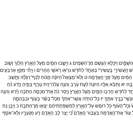
הַשָּׁמָ֑יִם
וַיִּכָּלֵ֥א
הַגֶּ֖שֶׁם
מִן־
הַשָּׁמָֽיִם׃
ג
וַיָּשֻׁ֧בוּ
הַמַּ֛יִם
מֵעַ֥ל
הָאָ֖רֶץ
הָל֣וֹךְ
וָשׁ֑וֹב
שׁ
הָֽעֲשִׂירִ֑י
בָּֽעֲשִׂירִי֙
בְּאֶחָ֣ד
לַחֹ֔דֶשׁ
נִרְא֖וּ
רָאשֵׁ֥י
הֶֽהָרִֽים׃
ו
וַֽיְהִ֕י
מִקֵּ֖ץ
אַרְבָּעִ֣ים
הַמַּ֔יִם
מֵעַ֖ל
פְּנֵ֥י
הָֽאֲדָמָֽה׃
ט
וְלֹֽא־
מָצְאָה֩
הַיּוֹנָ֨ה
מָנ֜וֹחַ
לְכַף־
רַגְלָ֗הּ
וַתָּ֤שָׁב
בָֽה׃
יא
וַתָּבֹ֨א
אֵלָ֤יו
הַיּוֹנָה֙
לְעֵ֣ת
עֶ֔רֶב
וְהִנֵּ֥ה
עֲלֵה־
זַ֖יִת
טָרָ֣ף
בְּפִ֑יהָ
וַיֵּ֣דַע
נֹ֔חַ
ָ֣ד
לַחֹ֔דֶשׁ
חָֽרְב֥וּ
הַמַּ֖יִם
מֵעַ֣ל
הָאָ֑רֶץ
וַיָּ֤סַר
נֹ֙חַ֙
אֶת־
מִכְסֵ֣ה
הַתֵּבָ֔ה
וַיַּ֕רְא
וְהִנֵּ֥ה
וּנְשֵֽׁי־
בָנֶ֖יךָ
אִתָּֽךְ׃
יז
כָּל־
הַחַיָּ֨ה
אֲשֶֽׁר־
אִתְּךָ֜
מִכָּל־
בָּשָׂ֗ר
בָּע֧וֹף
וּבַבְּהֵמָ֛ה
֙
וְכָל־
הָע֔וֹף
כֹּ֖ל
רוֹמֵ֣שׂ
עַל־
הָאָ֑רֶץ
לְמִשְׁפְּחֹ֣תֵיהֶ֔ם
יָצְא֖וּ
מִן־
הַתֵּבָֽה׃
כ
וַיִּ֥בֶן
נֹ֛חַ
ע֤וֹד
אֶת־
הָֽאֲדָמָה֙
בַּעֲב֣וּר
הָֽאָדָ֔ם
כִּ֠י
יֵ֣צֶר
לֵ֧ב
הָאָדָ֛ם
רַ֖ע
מִנְּעֻרָ֑יו
וְלֹֽא־
אֹסִ֥ף