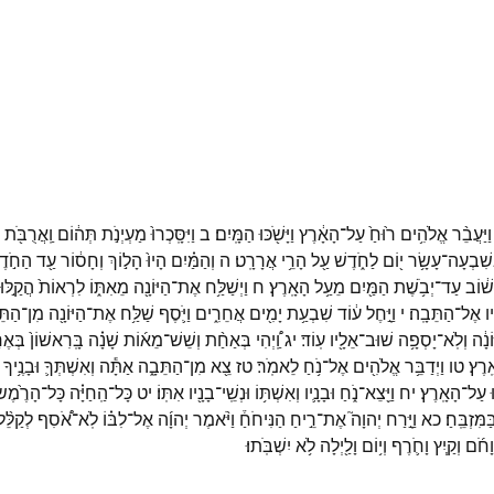
וַיַּעֲבֵ֨ר
אֱלֹהִ֥ים
ר֙וּחַ֙
עַל־
הָאָ֔רֶץ
וַיָּשֹׁ֖כּוּ
הַמָּֽיִם׃
ב
וַיִּסָּֽכְרוּ֙
מַעְיְנֹ֣ת
תְּה֔וֹם
וַֽאֲרֻבֹּ֖ת
ְשִׁבְעָה־
עָשָׂ֥ר
י֖וֹם
לַחֹ֑דֶשׁ
עַ֖ל
הָרֵ֥י
אֲרָרָֽט׃
ה
וְהַמַּ֗יִם
הָיוּ֙
הָל֣וֹךְ
וְחָס֔וֹר
עַ֖ד
הַחֹ֣דֶ
שׁ֔וֹב
עַד־
יְבֹ֥שֶׁת
הַמַּ֖יִם
מֵעַ֥ל
הָאָֽרֶץ׃
ח
וַיְשַׁלַּ֥ח
אֶת־
הַיּוֹנָ֖ה
מֵאִתּ֑וֹ
לִרְאוֹת֙
הֲקַ֣לּוּ
יו
אֶל־
הַתֵּבָֽה׃
י
וַיָּ֣חֶל
ע֔וֹד
שִׁבְעַ֥ת
יָמִ֖ים
אֲחֵרִ֑ים
וַיֹּ֛סֶף
שַׁלַּ֥ח
אֶת־
הַיּוֹנָ֖ה
מִן־
הַתֵּ
ֹנָ֔ה
וְלֹֽא־
יָסְפָ֥ה
שׁוּב־
אֵלָ֖יו
עֽוֹד׃
יג
וַֽ֠יְהִי
בְּאַחַ֨ת
וְשֵׁשׁ־
מֵא֜וֹת
שָׁנָ֗ה
בָּֽרִאשׁוֹן֙
בְּאֶח
ֽרֶץ׃
טו
וַיְדַבֵּ֥ר
אֱלֹהִ֖ים
אֶל־
נֹ֥חַ
לֵאמֹֽר׃
טז
צֵ֖א
מִן־
הַתֵּבָ֑ה
אַתָּ֕ה
וְאִשְׁתְּךָ֛
וּבָנֶ֥יךָ
עַל־
הָאָֽרֶץ׃
יח
וַיֵּ֖צֵא־
נֹ֑חַ
וּבָנָ֛יו
וְאִשְׁתּ֥וֹ
וּנְשֵֽׁי־
בָנָ֖יו
אִתּֽוֹ׃
יט
כָּל־
הַֽחַיָּ֗ה
כָּל־
הָרֶ֙מֶשׂ
ַּמִּזְבֵּֽחַ׃
כא
וַיָּ֣רַח
יְהוָה֮
אֶת־
רֵ֣יחַ
הַנִּיחֹחַ֒
וַיֹּ֨אמֶר
יְהוָ֜ה
אֶל־
לִבּ֗וֹ
לֹֽא־
אֹ֠סִף
לְקַלֵּ֨ל
וָחֹ֜ם
וְקַ֧יִץ
וָחֹ֛רֶף
וְי֥וֹם
וָלַ֖יְלָה
לֹ֥א
יִשְׁבֹּֽתוּ׃