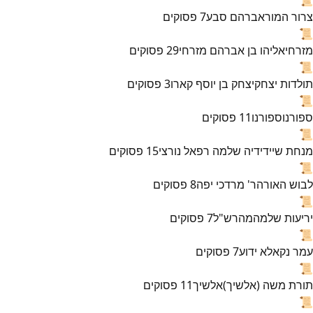
צרור המור
אברהם סבע
7
פסוקים
📜
מזרחי
אליהו בן אברהם מזרחי
29
פסוקים
📜
תולדות יצחק
יצחק בן יוסף קארו
3
פסוקים
📜
ספורנו
ספורנו
11
פסוקים
📜
מנחת שי
ידידיה שלמה רפאל נורצי
15
פסוקים
📜
לבוש האורה
ר' מרדכי יפה
8
פסוקים
📜
יריעות שלמה
מהרש"ל
7
פסוקים
📜
עמר נקא
לא ידוע
7
פסוקים
📜
תורת משה (אלשיך)
אלשיך
11
פסוקים
📜