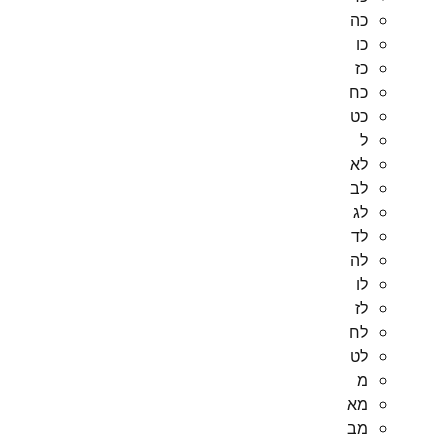
כה
כו
כז
כח
כט
ל
לא
לב
לג
לד
לה
לו
לז
לח
לט
מ
מא
מב