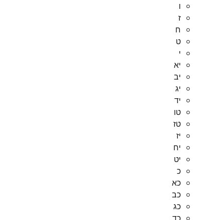
ו
ז
ח
ט
י
יא
יב
יג
יד
טו
טז
יז
יח
יט
כ
כא
כב
כג
כד