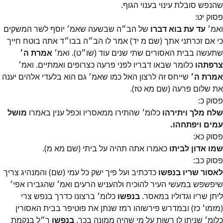
שהנפש סובלת עינוי בענוי הגוף.
פסוק
יט
:
ואמ׳
עד עת בוא דברו
של הב״ה שבשעה שאמ׳ יוסף לשר המשקים
כי אם זכרתני אתך (שם מ יד) אמר לו הב״ה בבו״ד אתה בוטח חייך
שתעשה בבית האסורים שתי שנים עוד (שו״ט). ואמ׳
אמרת ה׳
צרפתהו
כלומר שבאו דבריו לפני פרעה כצרופים ואמתיים. ואמ׳
אמרת ה׳
שייחס זה לרצון האל כמו שאמ׳ גם הוא בלעדי אלהים יענה
את שלום פרעה (שם מא טז).
פסוק
כ
:
שלח מלך ויתירהו
כלומ׳ שהתירו ממאסריו וכפל ענין באמרו
מושל
עמים ויפתחהו.
פסוק
כא
:
שמו אדון לביתו
כאמרו אתה תהיה על ביתי (שם מא מ).
פסוק
כב
:
לאסור שריו בנפשו
כדכתיב ועל פיך ישק כל עמי (שם) והמנהיג צריך
שיפשפש במעשי העיר להוכיח ולהעניש הרעים ואמ׳ שהגבירו אפי׳
ליתן שריו וגדוליו במאסר.
בנפשו
כלומ׳ ברצונו כדרך בנפש צרי
(מזמו׳ כז) ובמדרש פירשוהו רמז שנתן את פוטיפר בבית האסורין
כלומ׳ שניתן לו רשות על מי שהיה ממונה בכך.
בנפשו
ר״ל בנקמת