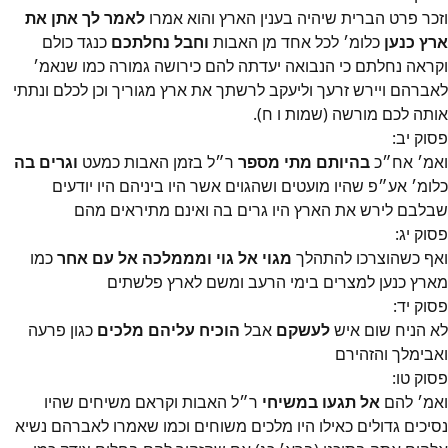
וזכר פרט הברית שיהיה בענין הארץ והוא אמרו
לאמר לך אתן את
ארץ כנען
כלומ׳ לכל אחד מן האבות
וחבל נחלתכם
כנגד כולם
וקראה נחלתם כי הנבואה יעדתה להם כירושה גמורה כמו שנאמ׳
לאברהם ויירש זרעך וליעקב לרשתך את ארץ מגוריך וכן לכלם ונתתי
אותה לכם מורשה (שמות ו ח).
פסוק
יב
:
ואמ׳ אח״כ
בהיותם מתי מספר
ר״ל בזמן האבות כמעט
וגרים בה
כלומ׳ אע״פ שהיו מועטים ושהגוים אשר היו ביניהם היו יודעים
שבלבם לירש את הארץ היו גרים בה ואינם מתיראים מהם
פסוק
יג
:
ואף כשהוצרכו להתהלך
מגוי אל גוי ומממלכה אל עם אחר
כמו
מארץ כנען למצרים בימי הרעב ומשם לארץ פלשתים
פסוק
יד
:
לא הניח שום איש
לעשקם
אבל
הוכיח עליהם מלכים
כגון פרעה
ואבימלך והזהירם
פסוק
טו
:
ואמ׳ להם
אל תגעו במשיחי
ר״ל האבות וקראם משיחים שהיו
נסיכים גדולים כאילו היו מלכים משוחים וכמו שאמרו לאברהם נשיא