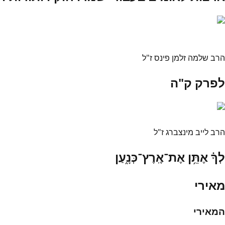
הרב שלמה זלמן פינס ז"ל
לפרק ק"ה
הרב לייב מינצברג ז"ל
לְךָ֗ אֶתֵּ֥ן אֶת־אֶֽרֶץ־כְּנָ֑עַן
מאירי
המאירי