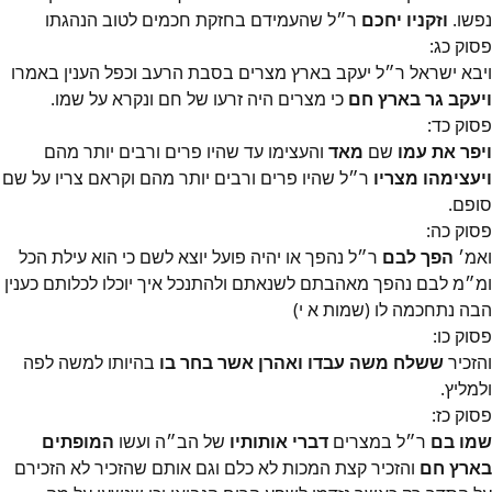
נפשו.
וזקניו יחכם
ר״ל שהעמידם בחזקת חכמים לטוב הנהגתו
פסוק
כג
:
ויבא ישראל ר״ל יעקב בארץ מצרים בסבת הרעב וכפל הענין באמרו
ויעקב גר בארץ חם
כי מצרים היה זרעו של חם ונקרא על שמו.
פסוק
כד
:
ויפר את עמו
שם
מאד
והעצימו עד שהיו פרים ורבים יותר מהם
ויעצימהו מצריו
ר״ל שהיו פרים ורבים יותר מהם וקראם צריו על שם
סופם.
פסוק
כה
:
ואמ׳
הפך לבם
ר״ל נהפך או יהיה פועל יוצא לשם כי הוא עילת הכל
ומ״מ לבם נהפך מאהבתם לשנאתם ולהתנכל איך יוכלו לכלותם כענין
הבה נתחכמה לו (שמות א י)
פסוק
כו
:
והזכיר
ששלח משה עבדו ואהרן אשר בחר בו
בהיותו למשה לפה
ולמליץ.
פסוק
כז
:
שמו בם
ר״ל במצרים
דברי אותותיו
של הב״ה ועשו
המופתים
בארץ חם
והזכיר קצת המכות לא כלם וגם אותם שהזכיר לא הזכירם