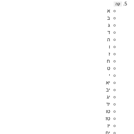
קה
א
ב
ג
ד
ה
ו
ז
ח
ט
י
יא
יב
יג
יד
טו
טז
יז
יח