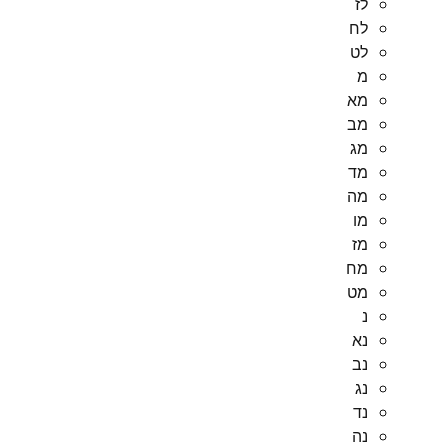
לז
לח
לט
מ
מא
מב
מג
מד
מה
מו
מז
מח
מט
נ
נא
נב
נג
נד
נה