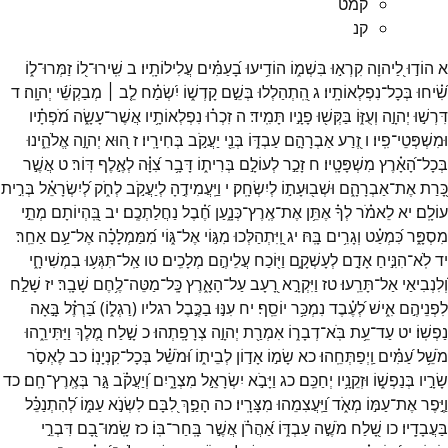
קמט
קנ
א
הוֹד֣וּ
לַ֭יהוָה
קִרְא֣וּ
בִּשְׁמ֑וֹ
הוֹדִ֥יעוּ
בָ֝עַמִּ֗ים
עֲלִילוֹתָֽיו׃
ב
שִֽׁירוּ־
ל֭וֹ
זַמְּרוּ־
ל֑וֹ
שִׂ֝֗יחוּ
בְּכָל־
נִפְלְאוֹתָֽיו׃
ג
הִֽ֭תְהַלְלוּ
בְּשֵׁ֣ם
קָדְשׁ֑וֹ
יִ֝שְׂמַ֗ח
לֵ֤ב ׀
מְבַקְשֵׁ֬י
יְהוָֽה׃
ד
דִּרְשׁ֣וּ
יְהוָ֣ה
וְעֻזּ֑וֹ
בַּקְּשׁ֖וּ
פָנָ֣יו
תָּמִֽיד׃
ה
זִכְר֗וּ
נִפְלְאוֹתָ֥יו
אֲשֶׁר־
עָשָׂ֑ה
מֹ֝פְתָ֗יו
וּמִשְׁפְּטֵי־
פִֽיו׃
ו
זֶ֭רַע
אַבְרָהָ֣ם
עַבְדּ֑וֹ
בְּנֵ֖י
יַעֲקֹ֣ב
בְּחִירָֽיו׃
ז
ה֭וּא
יְהוָ֣ה
אֱלֹהֵ֑ינוּ
בְּכָל־
הָ֝אָ֗רֶץ
מִשְׁפָּטָֽיו׃
ח
זָכַ֣ר
לְעוֹלָ֣ם
בְּרִית֑וֹ
דָּבָ֥ר
צִ֝וָּ֗ה
לְאֶ֣לֶף
דּֽוֹר׃
ט
אֲשֶׁ֣ר
כָּ֭רַת
אֶת־
אַבְרָהָ֑ם
וּשְׁב֖וּעָת֣וֹ
לְיִשְׂחָֽק׃
י
וַיַּֽעֲמִידֶ֣הָ
לְיַעֲקֹ֣ב
לְחֹ֑ק
לְ֝יִשְׂרָאֵ֗ל
בְּרִ֣ית
עוֹלָֽם׃
יא
לֵאמֹ֗ר
לְךָ֗
אֶתֵּ֥ן
אֶת־
אֶֽרֶץ־
כְּנָ֑עַן
חֶ֝֗בֶל
נַחֲלַתְכֶֽם׃
יב
בִּֽ֭הְיוֹתָם
מְתֵ֣י
מִסְפָּ֑ר
כִּ֝מְעַ֗ט
וְגָרִ֥ים
בָּֽהּ׃
יג
וַֽ֭יִּתְהַלְּכוּ
מִגּ֣וֹי
אֶל־
גּ֑וֹי
מִ֝מַּמְלָכָ֗ה
אֶל־
עַ֥ם
אַחֵֽר׃
יד
לֹֽא־
הִנִּ֣יחַ
אָדָ֣ם
לְעָשְׁקָ֑ם
וַיּ֖וֹכַח
עֲלֵיהֶ֣ם
מְלָכִֽים׃
טו
אַֽל־
תִּגְּע֥וּ
בִמְשִׁיחָ֑י
וְ֝לִנְבִיאַי
אַל־
תָּרֵֽעוּ׃
טז
וַיִּקְרָ֣א
רָ֭עָב
עַל־
הָאָ֑רֶץ
כָּֽל־
מַטֵּה־
לֶ֥חֶם
שָׁבָֽר׃
יז
שָׁלַ֣ח
לִפְנֵיהֶ֣ם
אִ֑ישׁ
לְ֝עֶ֗בֶד
נִמְכַּ֥ר
יוֹסֵֽף׃
יח
עִנּ֣וּ
בַכֶּ֣בֶל
רגליו
(
רַגְל֑וֹ
)
בַּ֝רְזֶ֗ל
בָּ֣אָה
נַפְשֽׁוֹ׃
יט
עַד־
עֵ֥ת
בֹּֽא־
דְבָר֑וֹ
אִמְרַ֖ת
יְהוָ֣ה
צְרָפָֽתְהוּ׃
כ
שָׁ֣לַח
מֶ֭לֶךְ
וַיַּתִּירֵ֑הוּ
מֹשֵׁ֥ל
עַ֝מִּ֗ים
וַֽיְפַתְּחֵֽהוּ׃
כא
שָׂמ֣וֹ
אָד֣וֹן
לְבֵית֑וֹ
וּ֝מֹשֵׁ֗ל
בְּכָל־
קִנְיָנֽוֹ׃
כב
לֶאְסֹ֣ר
שָׂרָ֣יו
בְּנַפְשׁ֑וֹ
וּזְקֵנָ֥יו
יְחַכֵּֽם׃
כג
וַיָּבֹ֣א
יִשְׂרָאֵ֣ל
מִצְרָ֑יִם
וְ֝יַעֲקֹ֗ב
גָּ֣ר
בְּאֶֽרֶץ־
חָֽם׃
כד
וַיֶּ֣פֶר
אֶת־
עַמּ֣וֹ
מְאֹ֑ד
וַ֝יַּֽעֲצִמֵהוּ
מִצָּרָֽיו׃
כה
הָפַ֣ךְ
לִ֭בָּם
לִשְׂנֹ֣א
עַמּ֑וֹ
לְ֝הִתְנַכֵּ֗ל
בַּעֲבָדָֽיו׃
כו
שָׁ֭לַח
מֹשֶׁ֣ה
עַבְדּ֑וֹ
אַ֝הֲרֹ֗ן
אֲשֶׁ֣ר
בָּֽחַר־
בּֽוֹ׃
כז
שָֽׂמוּ־
בָ֭ם
דִּבְרֵ֣י