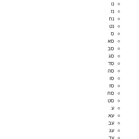
נו
נז
נח
נט
ס
סא
סב
סג
סד
סה
סו
סז
סח
סט
ע
עא
עב
עג
עד