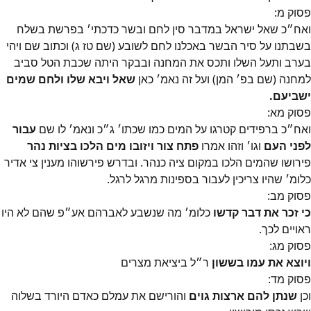
פסוק
מ
:
ואח״כ שאל ישראל במדבר סין לחם ובשר כדכתי׳ בפרשת בשלח
בשבתנו על סיר הבשר באכלנו לחם לשובע (שם טז ג) וכתוב שם ויהי
בערב ותעל השלו ותכס את המחנה ובבקר היתה שכבת הטל סביב
למחנה (שם בפ׳ המן) ועל זה נאמ׳ כאן
שאל ויבא שלו ולחם שמים
ישביעם.
פסוק
מא
:
ואח״כ ברפידים קטרגו על המים כמו שכתו׳ ג״כ ונאמ׳ לו שם
עבור
לפני העם
וגו׳ וזהו אמרו
פתח צור ויזובו מים הלכו בציות נהר
פירושו שהמים הלכו במקום ציה כנהר. ובדרש פירשוהו מענין צי אדיר
כלומ׳ שהיו צריכין לעבור בספינות מרגל לרגל.
פסוק
מב
:
כי זכר את דבר קדשו
כלומ׳ מה שנשבע לאברהם אע״פ שהם לא היו
ראויים לכך.
פסוק
מג
:
ויוצא את עמו בששון
ר״ל ביציאת מצרים
פסוק
מד
:
וכן
שנתן להם ארצות גוים
והורישם את עמלם כאדם היורד בשלוה