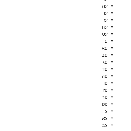
עה
עו
עז
עח
עט
פ
פא
פב
פג
פד
פה
פו
פז
פח
פט
צ
צא
צב