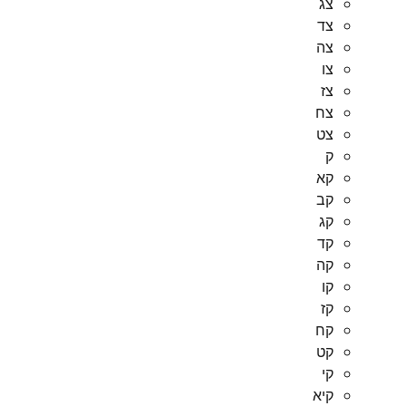
צג
צד
צה
צו
צז
צח
צט
ק
קא
קב
קג
קד
קה
קו
קז
קח
קט
קי
קיא