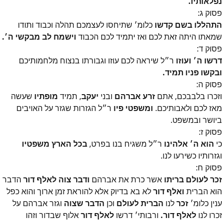
נפלאותיו.
פסוק
ג
:
התהללו בשם קדשו
כלומ׳ שתיחסו לעצמכם תהלה וכבוד ותודו
שמאתו היתה זאת לכם ואז יתמיד לכם הכבוד
וישמח לב מבקשי ה׳.
פסוק
ד
:
דרשו ה׳ ועוזו
ר״ל שיראה לכם עוזו וגבורתו בנצוח מלחמותיכם
ובקשו פניו תמיד.
פסוק
ה
:
וזכרו בלבבכם, אתם
זרע אברהם
ובני
יעקב
, תמיד
מופתיו
שעשה
מאז לכם ולאבותיכם.
ומשפטי פיו
ר״ל הגזרות שגזר על האויבים
ביושר ובמשפט.
פסוק
ז
:
כי
הוא ה׳ אלהינו
ר״ל משגיח בנו בפרט,
בכל הארץ משפטיו
וגזרותיו כשירעו לנו.
פסוק
ח
:
זכר לעולם בריתו
אשר כרת את אברהם
ודבר צוה לאלף דור
הדבר
הוא הברית
ואלף דור
לא בא בדיוק אלא להוראת זמן ארוך והוא כפל
ענין כלומ׳
זכר
לנו
הברית לעולם
וכן
הדבר שצוה
וגזר אברהם על
זכרו לנו
לאלף דור.
ורבותי׳ דרשו
לאלף דור
אלוף שבדור וזהו