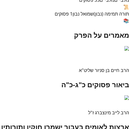
📜
תורה תמימה (נבון)
שמואל נבון
1
פסוקים
📚
מאמרים על הפרק
הרב חיים בן סניור שליט"א
ביאור פסוקים כ"ג-כ"ה
הרב לייב מינצברג ז"ל
ארצות לאומים בעבור ישמרו חוקיו ותורותיו