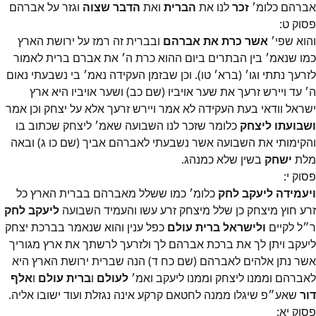
אברהם כלומ׳
זכר
לנו את
הברית
ואת
הדבר שצוה
וגזר על אברהם
פסוק
ט
:
והוא שפי׳
אשר כרת את אברהם
ובברית זה רמז על ירושת הארץ
כמו שנאמ׳ בין הבתרים ביום ההוא כרת ה׳ את אברם ברית לאמור
לזרעך נתתי וגו׳ (ברא׳ טו). וכן שבזמן העקידה נאמ׳ בי נשבעתי נאום
ה׳ עד ויירש זרעך את שער אויביו (שם כב) ושער אויביו היא ארץ
ישראל וודאי בעת העקידה לא אמר ויירש זרעך אלא על יצחק וכן אמר
ושבועתו ליצחק
כלומר שזכר לנו השבועה שאמ׳ ליצחק שכתוב בו
והקימותי את השבועה אשר נשבעתי לאברהם אביך (שם כו ג) ובאה
מלת
ישחק
בשין שלא כמנהג.
פסוק
י
:
ויעמידה ליעקב לחק
כלומ׳ כמו ששלל מאברהם בברית הארץ כל
זרע חוץ מיצחק כן שלל מיצחק זרע עשו והעמיד השבועה
ליעקב לחק
ר״ל לקיים
ולישראל ברית עולם
כפל ענין והוא שנאמר בברכת יצחק
ליעקב ויתן לך את ברכת אברהם לך ולזרעך לרשתך את ארץ מגוריך
אשר נתן אלהים לאברהם (שם כח ד) הנה שברית ירושת הארץ היא
לאברהם וממנו ליצחק וממנו ליעקב ואמ׳
לעולם
ו
ברית עולם
ו
אלף
דור
שאע״פ שיגלו ממנה לחטאם קרקע אינה נגזלת ועוד ישובו אליה.
פסוק
יא
: