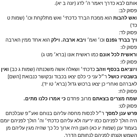
אותם לבא כדרך ויאמר ה׳ לדג (יונה ב יא).
פסוק
לב
:
ו
אש להבות
הוא ממכת הברד כדכתי׳ ואש מתלקחת וכו׳ (שמות ט
כד)
פסוק
לד
:
ויך בברד גפנם
וכו׳ ואמ׳
ויבא ארבה. וילק
הוא אחד ממין הארבה
פסוק
לו
:
ו
ראשית לכל אונם
כמו ראשית אונו (ברא׳ מט ג)
פסוק
לז
:
ויוציאם בכסף וזהב
כדכתי׳ ושאלה אשה משכנתה (שמות ג כב)
ואין
בשבטיו כושל
ר״ל עני כי כלם יצאו בכבוד ובקושר כנבואת [השם]
לאברהם ואחרי כן יצאו ברכוש גדול (ברא׳ טו יד).
פסוק
לח
:
שמח מצרים בצאתם
מרוב פחדם
כי אמרו כלנו מתים.
פסוק
לט
:
פרש ענן למסך
ר״ל לכסות מחסה עליהם בנוחם ואע״פ שבלכתם
היה הולך לפניהם כמו יריעה ולא עליהם כדכתי׳ וה׳ הולך לפניהם יומם
בעמוד ענן (שמות יג כא) הענן היה ארוך כל כך שהיה מגין עליהם מן
השמש וקצתו לפניהם לנחותם הדרך.