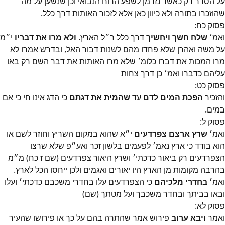
על הסדר רק כאשר נזדמן לשפע הרוח הנבואי וכן שנשען על מה
שהוזכרו בתורה ולא כיוון כאן אלא לזכור האותות דרך כלל.
פסוק
כח
:
ואמ׳
שלח חשך ויחשיך
דרך כלל ר״ל הארץ.
ולא מרו את דבריו
י״מ
על משה ואהרן שלא פחדו מהם לשנות דבור האל, ובדרש אמרו לא
מרו המכות את דברו כלומ׳ שלא מרו האותות את דבר השם רק באו
עליהם כדברו ואמ׳ כן דרך צחות
פסוק
כט
:
והזכיר
הפכת המים לדם
עד
שהמית את דגתם
כי הדג אינו חי כי אם
במים.
פסוק
ל
:
ואמ׳
שרץ ארצם צפרדעים
י״א שהוא במקום השריץ וחוזר לשם או
הוא בודד כי ארץ נאמ׳ לפעמים בלשון זכר ואע״פ שלא שרצו
הצפרדעים רק ביאור כדכתי׳ ושרץ היאור צפרדעים (שם ז כח) מ״מ
בהרבה מקומות מן הארץ היו יאורים ואגמים ולכן ייחסו הכל לארץ.
ואמ׳
בחדרי מלכיהם
כי הצפרדעים עלו בחדרי משכבם כדכתי׳ ועלו
ובאו בביתך ובחדר משכבך ועל מטתך (שם)
פסוק
לא
:
ואמר
ויבא ערוב
פירוש אמר שהתרה בהם על כך או פירושו שהעיר