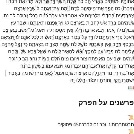
אֹתוֹתָ֑יו
וּ֝מֹפְתִ֗ים
בְּאֶ֣רֶץ
חָֽם׃
כח
שָׁ֣לַֽח
חֹ֭שֶׁךְ
וַיַּחְשִׁ֑ךְ
וְלֹֽא־
מָ֝ר֗וּ
אֶת־
דברוו
(
דְּבָרֽוֹ׃
)
כט
הָפַ֣ךְ
אֶת־
מֵימֵיהֶ֣ם
לְדָ֑ם
וַ֝יָּ֗מֶת
אֶת־
דְּגָתָֽם׃
ל
שָׁרַ֣ץ
אַרְצָ֣ם
צְפַרְדְּעִ֑ים
בְּ֝חַדְרֵ֗י
מַלְכֵיהֶֽם׃
לא
אָ֭מַר
וַיָּבֹ֣א
עָרֹ֑ב
כִּ֝נִּ֗ים
בְּכָל־
גְּבוּלָֽם׃
לב
נָתַ֣ן
גִּשְׁמֵיהֶ֣ם
בָּרָ֑ד
אֵ֖שׁ
לֶהָב֣וֹת
בְּאַרְצָֽם׃
לג
וַיַּ֣ךְ
גַּ֭פְנָם
וּתְאֵנָתָ֑ם
וַ֝יְשַׁבֵּ֗ר
עֵ֣ץ
גְּבוּלָֽם׃
לד
אָ֭מַר
וַיָּבֹ֣א
אַרְבֶּ֑ה
וְ֝יֶ֗לֶק
וְאֵ֣ין
מִסְפָּֽר׃
לה
וַיֹּ֣אכַל
כָּל־
עֵ֣שֶׂב
בְּאַרְצָ֑ם
וַ֝יֹּ֗אכַל
פְּרִ֣י
אַדְמָתָֽם׃
לו
וַיַּ֣ךְ
כָּל־
בְּכ֣וֹר
בְּאַרְצָ֑ם
רֵ֝אשִׁ֗ית
לְכָל־
אוֹנָֽם׃
לז
וַֽ֭יּוֹצִיאֵם
בְּכֶ֣סֶף
וְזָהָ֑ב
וְאֵ֖ין
בִּשְׁבָטָ֣יו
כּוֹשֵֽׁל׃
לח
שָׂמַ֣ח
מִצְרַ֣יִם
בְּצֵאתָ֑ם
כִּֽי־
נָפַ֖ל
פַּחְדָּ֣ם
עֲלֵיהֶֽם׃
לט
פָּרַ֣שׂ
עָנָ֣ן
לְמָסָ֑ךְ
וְ֝אֵ֗שׁ
לְהָאִ֥יר
לָֽיְלָה׃
מ
שָׁאַ֣ל
וַיָּבֵ֣א
שְׂלָ֑ו
וְלֶ֥חֶם
שָׁ֝מַ֗יִם
יַשְׂבִּיעֵֽם׃
מא
פָּ֣תַח
צ֭וּר
וַיָּז֣וּבוּ
מָ֑יִם
הָ֝לְכ֗וּ
בַּצִּיּ֥וֹת
נָהָֽר׃
מב
כִּֽי־
זָ֭כַר
אֶת־
דְּבַ֣ר
קָדְשׁ֑וֹ
אֶֽת־
אַבְרָהָ֥ם
עַבְדּֽוֹ׃
מג
וַיּוֹצִ֣א
עַמּ֣וֹ
בְשָׂשׂ֑וֹן
בְּ֝רִנָּ֗ה
אֶת־
בְּחִירָֽיו׃
מד
וַיִּתֵּ֣ן
לָ֭הֶם
אַרְצ֣וֹת
גּוֹיִ֑ם
וַעֲמַ֖ל
לְאֻמִּ֣ים
יִירָֽשׁוּ׃
מה
בַּעֲב֤וּר ׀
יִשְׁמְר֣וּ
חֻ֭קָּיו
וְתוֹרֹתָ֥יו
יִנְצֹ֗רוּ
הַֽלְלוּ־
יָֽהּ׃
📖
פרשנים על הפרק
📜
תרגום
רבותינו זכרונם לברכה
45
פסוקים
📜