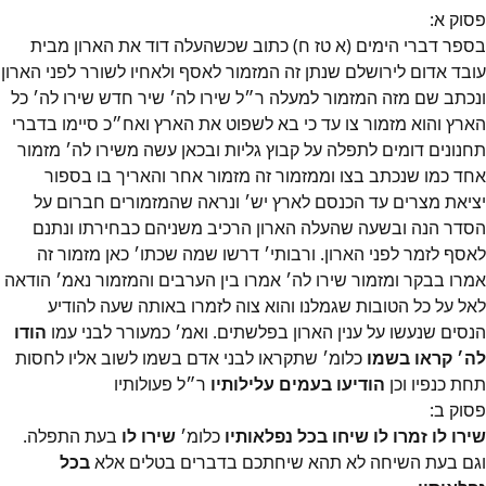
פסוק
א
:
בספר דברי הימים (א טז ח) כתוב שכשהעלה דוד את הארון מבית
עובד אדום לירושלם שנתן זה המזמור לאסף ולאחיו לשורר לפני הארון
ונכתב שם מזה המזמור למעלה ר״ל שירו לה׳ שיר חדש שירו לה׳ כל
הארץ והוא מזמור צו עד כי בא לשפוט את הארץ ואח״כ סיימו בדברי
תחנונים דומים לתפלה על קבוץ גליות ובכאן עשה משירו לה׳ מזמור
אחד כמו שנכתב בצו וממזמור זה מזמור אחר והאריך בו בספור
יציאת מצרים עד הכנסם לארץ יש׳ ונראה שהמזמורים חברום על
הסדר הנה ובשעה שהעלה הארון הרכיב משניהם כבחירתו ונתנם
לאסף לזמר לפני הארון. ורבותי׳ דרשו שמה שכתו׳ כאן מזמור זה
אמרו בבקר ומזמור שירו לה׳ אמרו בין הערבים והמזמור נאמ׳ הודאה
לאל על כל הטובות שגמלנו והוא צוה לזמרו באותה שעה להודיע
הנסים שנעשו על ענין הארון בפלשתים. ואמ׳ כמעורר לבני עמו
הודו
לה׳ קראו בשמו
כלומ׳ שתקראו לבני אדם בשמו לשוב אליו לחסות
תחת כנפיו וכן
הודיעו בעמים עלילותיו
ר״ל פעולותיו
פסוק
ב
:
שירו לו זמרו לו שיחו בכל נפלאותיו
כלומ׳
שירו לו
בעת התפלה.
וגם בעת השיחה לא תהא שיחתכם בדברים בטלים אלא
בכל