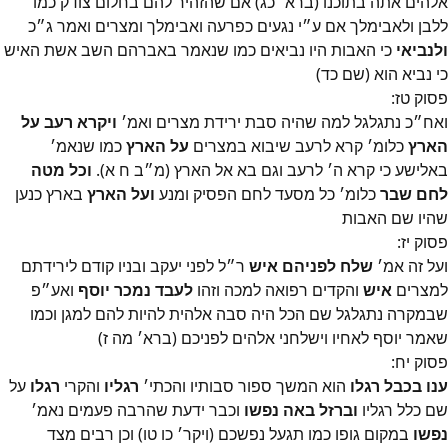
אלהים אתה בתוכנו (ברא׳ כג) אם שהזהיר להם בחלום צודק כמו
ללבן ולאבימלך אם ע״י נגעים כפרעה ואבימלך ומצרים ואמר ג״כ
ולנביאי
כי האבות היו נביאים כמו שנאמר באברהם השב אשת האיש
כי נביא הוא (שם כד)
פסוק
טז
:
ואח״כ נתגלגל למה שהיה סבת ירידת מצרים ואמ׳
ויקרא רעב על
הארץ
כלומ׳ קרא לרעב שיבוא במצרים
על הארץ
כמו שנאמ׳
באלישע כי קרא ה׳ לרעב וגם בא אל הארץ (מ״ב ח א).
וכל מטה
לחם שבר
כלומ׳ כל מסעד לחם הפסיק ומנע
ועל הארץ
בארץ כנען
שהיו שם האבות
פסוק
יז
:
ועל זה אמ׳
שלח לפניהם איש
ר״ל לפני יעקב ובניו קודם לירידתם
למצרים
איש
והקדים רפואה למכה וזהו
לעבד נמכר יוסף
ואע״פ
שבמקרה נתגלגל שם הכל היה סבה אלהית להיות להם למגן וכמו
שאמר יוסף לאחיו וישלחני אלהים לפניכם (ברא׳ מה ז)
פסוק
יח
:
ענו בכבל רגלו
הוא המשך ספור סבותיו והכתי׳
רגליו
והקרי
רגלו
על
שם כלל רגליו
וברזל באה נפשו
וכבר ידעת שהרבה פעמים נאמ׳
נפשו
במקום גופו כמו תגעל נפשכם (ויקר׳ כו טו) וכן רבים מצד