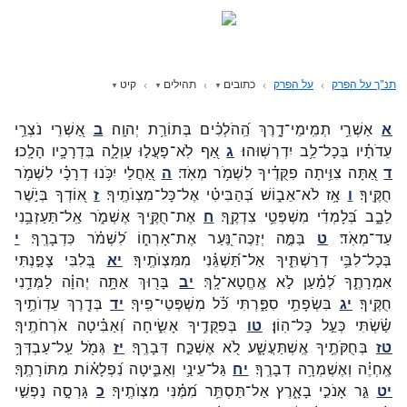
תנ"ך על הפרק
על הפרק
כתובים
תהילים
קיט
א
אַשְׁרֵ֥י
תְמִֽימֵי־
דָ֑רֶךְ
הַֽ֝הֹלְכִ֗ים
בְּתוֹרַ֥ת
יְהוָֽה׃
ב
אַ֭שְׁרֵי
נֹצְרֵ֥י
עֵדֹתָ֗יו
בְּכָל־
לֵ֥ב
יִדְרְשֽׁוּהוּ׃
ג
אַ֭ף
לֹֽא־
פָעֲל֣וּ
עַוְלָ֑ה
בִּדְרָכָ֥יו
הָלָֽכוּ׃
ד
אַ֭תָּה
צִוִּ֥יתָה
פִקֻּדֶ֗יךָ
לִשְׁמֹ֥ר
מְאֹֽד׃
ה
אַ֭חֲלַי
יִכֹּ֥נוּ
דְרָכָ֗י
לִשְׁמֹ֥ר
חֻקֶּֽיךָ׃
ו
אָ֥ז
לֹא־
אֵב֑וֹשׁ
בְּ֝הַבִּיטִ֗י
אֶל־
כָּל־
מִצְוֺתֶֽיךָ׃
ז
א֭וֹדְךָ
בְּיֹ֣שֶׁר
לֵבָ֑ב
בְּ֝לָמְדִ֗י
מִשְׁפְּטֵ֥י
צִדְקֶֽךָ׃
ח
אֶת־
חֻקֶּ֥יךָ
אֶשְׁמֹ֑ר
אַֽל־
תַּעַזְבֵ֥נִי
עַד־
מְאֹֽד׃
ט
בַּמֶּ֣ה
יְזַכֶּה־
נַּ֭עַר
אֶת־
אָרְח֑וֹ
לִ֝שְׁמֹ֗ר
כִּדְבָרֶֽךָ׃
י
בְּכָל־
לִבִּ֥י
דְרַשְׁתִּ֑יךָ
אַל־
תַּ֝שְׁגֵּ֗נִי
מִמִּצְוֺתֶֽיךָ׃
יא
בְּ֭לִבִּי
צָפַ֣נְתִּי
אִמְרָתֶ֑ךָ
לְ֝מַ֗עַן
לֹ֣א
אֶֽחֱטָא־
לָֽךְ׃
יב
בָּר֖וּךְ
אַתָּ֥ה
יְהוָ֗ה
לַמְּדֵ֥נִי
חֻקֶּֽיךָ׃
יג
בִּשְׂפָתַ֥י
סִפַּ֑רְתִּי
כֹּ֝֗ל
מִשְׁפְּטֵי־
פִֽיךָ׃
יד
בְּדֶ֖רֶךְ
עֵדְוֺתֶ֥יךָ
שַׂ֗שְׂתִּי
כְּעַ֣ל
כָּל־
הֽוֹן׃
טו
בְּפִקֻּדֶ֥יךָ
אָשִׂ֑יחָה
וְ֝אַבִּ֗יטָה
אֹרְחֹתֶֽיךָ׃
טז
בְּחֻקֹּתֶ֥יךָ
אֶֽשְׁתַּעֲשָׁ֑ע
לֹ֭א
אֶשְׁכַּ֣ח
דְּבָרֶֽךָ׃
יז
גְּמֹ֖ל
עַֽל־
עַבְדְּךָ֥
אֶֽחְיֶ֗ה
וְאֶשְׁמְרָ֥ה
דְבָרֶֽךָ׃
יח
גַּל־
עֵינַ֥י
וְאַבִּ֑יטָה
נִ֝פְלָא֗וֹת
מִתּוֹרָתֶֽךָ׃
יט
גֵּ֣ר
אָנֹכִ֣י
בָאָ֑רֶץ
אַל־
תַּסְתֵּ֥ר
מִ֝מֶּ֗נִּי
מִצְוֺתֶֽיךָ׃
כ
גָּרְסָ֣ה
נַפְשִׁ֣י