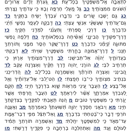
לְתַאֲבָ֑ה
אֶֽל־
מִשְׁפָּטֶ֥יךָ
בְכָל־
עֵֽת׃
כא
גָּ֭עַרְתָּ
זֵדִ֣ים
אֲרוּרִ֑ים
הַ֝שֹּׁגִים
מִמִּצְוֺתֶֽיךָ׃
כב
גַּ֣ל
מֵֽ֭עָלַי
חֶרְפָּ֣ה
וָב֑וּז
כִּ֖י
עֵדֹתֶ֣יךָ
נָצָֽרְתִּי׃
כג
גַּ֤ם
יָֽשְׁב֣וּ
שָׂ֭רִים
בִּ֣י
נִדְבָּ֑רוּ
עַ֝בְדְּךָ֗
יָשִׂ֥יחַ
בְּחֻקֶּֽיךָ׃
כד
גַּֽם־
עֵ֭דֹתֶיךָ
שַׁעֲשֻׁעָ֗י
אַנְשֵׁ֥י
עֲצָתִֽי׃
כה
דָּֽבְקָ֣ה
לֶעָפָ֣ר
נַפְשִׁ֑י
חַ֝יֵּ֗נִי
כִּדְבָרֶֽךָ׃
כו
דְּרָכַ֣י
סִ֭פַּרְתִּי
וַֽתַּעֲנֵ֗נִי
לַמְּדֵ֥נִי
חֻקֶּֽיךָ׃
כז
דֶּֽרֶךְ־
פִּקּוּדֶ֥יךָ
הֲבִינֵ֑נִי
וְ֝אָשִׂ֗יחָה
בְּנִפְלְאוֹתֶֽיךָ׃
כח
דָּלְפָ֣ה
נַ֭פְשִׁי
מִתּוּגָ֑ה
קַ֝יְּמֵ֗נִי
כִּדְבָרֶֽךָ׃
כט
דֶּֽרֶךְ־
שֶׁ֭קֶר
הָסֵ֣ר
מִמֶּ֑נִּי
וְֽתוֹרָתְךָ֥
חָנֵּֽנִי׃
ל
דֶּֽרֶךְ־
אֱמוּנָ֥ה
בָחָ֑רְתִּי
מִשְׁפָּטֶ֥יךָ
שִׁוִּֽיתִי׃
לא
דָּבַ֥קְתִּי
בְעֵֽדְוֺתֶ֑יךָ
יְ֝הוָ֗ה
אַל־
תְּבִישֵֽׁנִי׃
לב
דֶּֽרֶךְ־
מִצְוֺתֶ֥יךָ
אָר֑וּץ
כִּ֖י
תַרְחִ֣יב
לִבִּֽי׃
לג
הוֹרֵ֣נִי
יְ֭הוָה
דֶּ֥רֶךְ
חֻקֶּ֗יךָ
וְאֶצְּרֶ֥נָּה
עֵֽקֶב׃
לד
הֲ֭בִינֵנִי
וְאֶצְּרָ֥ה
תֽוֹרָתֶ֗ךָ
וְאֶשְׁמְרֶ֥נָּה
בְכָל־
לֵֽב׃
לה
הַ֭דְרִיכֵנִי
בִּנְתִ֣יב
מִצְוֺתֶ֑יךָ
כִּי־
ב֥וֹ
חָפָֽצְתִּי׃
לו
הַט־
לִ֭בִּי
אֶל־
עֵדְוֺתֶ֗יךָ
וְאַ֣ל
אֶל־
בָּֽצַע׃
לז
הַעֲבֵ֣ר
עֵ֭ינַי
מֵרְא֣וֹת
שָׁ֑וְא
בִּדְרָכֶ֥ךָ
חַיֵּֽנִי׃
לח
הָקֵ֣ם
לְ֭עַבְדְּךָ
אִמְרָתֶ֑ךָ
אֲ֝שֶׁ֗ר
לְיִרְאָתֶֽךָ׃
לט
הַעֲבֵ֣ר
חֶ֭רְפָּתִי
אֲשֶׁ֣ר
יָגֹ֑רְתִּי
כִּ֖י
מִשְׁפָּטֶ֣יךָ
טוֹבִֽים׃
מ
הִ֭נֵּה
תָּאַ֣בְתִּי
לְפִקֻּדֶ֑יךָ
בְּצִדְקָתְךָ֥
חַיֵּֽנִי׃
מא
וִֽיבֹאֻ֣נִי
חֲסָדֶ֣ךָ
יְהוָ֑ה
תְּ֝שֽׁוּעָתְךָ֗
כְּאִמְרָתֶֽךָ׃
מב
וְאֶֽעֱנֶ֣ה
חֹרְפִ֣י
דָבָ֑ר
כִּֽי־
בָ֝טַחְתִּי
בִּדְבָרֶֽךָ׃
מג
וְֽאַל־
תַּצֵּ֬ל
מִפִּ֣י
דְבַר־
אֱמֶ֣ת
עַד־
מְאֹ֑ד
כִּ֖י
לְמִשְׁפָּטֶ֣ךָ
יִחָֽלְתִּי׃
מד
וְאֶשְׁמְרָ֖ה
תוֹרָתְךָ֥
תָמִ֗יד
לְעוֹלָ֥ם
וָעֶֽד׃
מה
וְאֶתְהַלְּכָ֥ה
בָרְחָבָ֑ה
כִּ֖י
פִקֻּדֶ֣יךָ
דָרָֽשְׁתִּי׃
מו