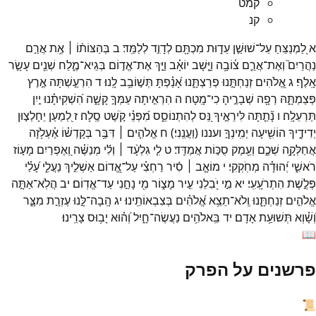
קמט
קנ
א
לַ֭מְנַצֵּחַ
עַל־
שׁוּשַׁ֣ן
עֵד֑וּת
מִכְתָּ֖ם
לְדָוִ֣ד
לְלַמֵּֽד׃
ב
בְּהַצּוֹת֨וֹ ׀
אֶ֥ת
אֲרַ֣ם
נַהֲרַיִם֮
וְאֶת־
אֲרַ֪ם
צ֫וֹבָ֥ה
וַיָּ֤שָׁב
יוֹאָ֗ב
וַיַּ֣ךְ
אֶת־
אֱד֣וֹם
בְּגֵיא־
מֶ֑לַח
שְׁנֵ֖ים
עָשָׂ֣ר
אָֽלֶף׃
ג
אֱ֭לֹהִים
זְנַחְתָּ֣נוּ
פְרַצְתָּ֑נוּ
אָ֝נַ֗פְתָּ
תְּשׁ֣וֹבֵ֥ב
לָֽנוּ׃
ד
הִרְעַ֣שְׁתָּה
אֶ֣רֶץ
פְּצַמְתָּ֑הּ
רְפָ֖ה
שְׁבָרֶ֣יהָ
כִי־
מָֽטָה׃
ה
הִרְאִ֣יתָה
עַמְּךָ֣
קָשָׁ֑ה
הִ֝שְׁקִיתָ֗נוּ
יַ֣יִן
תַּרְעֵלָֽה׃
ו
נָ֘תַ֤תָּה
לִּירֵאֶ֣יךָ
נֵּ֭ס
לְהִתְנוֹסֵ֑ס
מִ֝פְּנֵ֗י
קֹ֣שֶׁט
סֶֽלָה׃
ז
לְ֭מַעַן
יֵחָלְצ֣וּן
יְדִידֶ֑יךָ
הוֹשִׁ֖יעָה
יְמִֽינְךָ֣
ועננו
(
וַעֲנֵֽנִי׃
)
ח
אֱלֹהִ֤ים ׀
דִּבֶּ֥ר
בְּקָדְשׁ֗וֹ
אֶ֫עְלֹ֥זָה
אֲחַלְּקָ֥ה
שְׁכֶ֑ם
וְעֵ֖מֶק
סֻכּ֣וֹת
אֲמַדֵּֽד׃
ט
לִ֤י
גִלְעָ֨ד ׀
וְלִ֬י
מְנַשֶּׁ֗ה
וְ֭אֶפְרַיִם
מָע֣וֹז
רֹאשִׁ֑י
יְ֝הוּדָ֗ה
מְחֹֽקְקִי׃
י
מוֹאָ֤ב ׀
סִ֬יר
רַחְצִ֗י
עַל־
אֱ֭דוֹם
אַשְׁלִ֣יךְ
נַעֲלִ֑י
עָ֝לַ֗י
פְּלֶ֣שֶׁת
הִתְרֹעָֽעִֽי׃
יא
מִ֣י
יֹ֭בִלֵנִי
עִ֣יר
מָצ֑וֹר
מִ֖י
נָחַ֣נִי
עַד־
אֱדֽוֹם׃
יב
הֲלֹֽא־
אַתָּ֣ה
אֱלֹהִ֣ים
זְנַחְתָּ֑נוּ
וְֽלֹא־
תֵצֵ֥א
אֱ֝לֹהִ֗ים
בְּצִבְאוֹתֵֽינוּ׃
יג
הָֽבָה־
לָּ֣נוּ
עֶזְרָ֣ת
מִצָּ֑ר
וְ֝שָׁ֗וְא
תְּשׁוּעַ֥ת
אָדָם׃
יד
בֵּֽאלֹהִ֥ים
נַעֲשֶׂה־
חָ֑יִל
וְ֝ה֗וּא
יָב֥וּס
צָרֵֽינוּ׃
📖
פרשנים על הפרק
📜