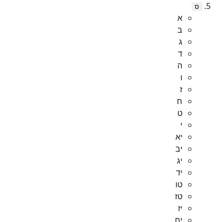
ס
א
ב
ג
ד
ה
ו
ז
ח
ט
י
יא
יב
יג
יד
טו
טז
יז
יח