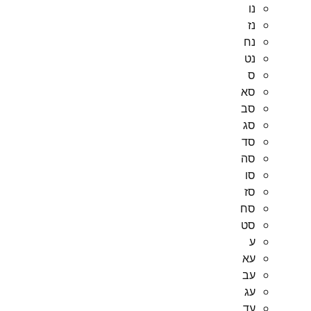
נו
נז
נח
נט
ס
סא
סב
סג
סד
סה
סו
סז
סח
סט
ע
עא
עב
עג
עד