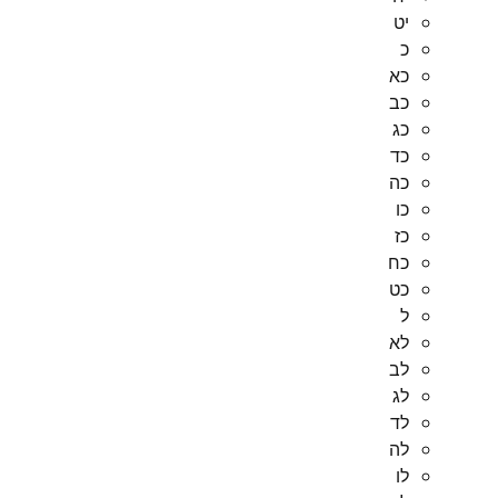
יט
כ
כא
כב
כג
כד
כה
כו
כז
כח
כט
ל
לא
לב
לג
לד
לה
לו