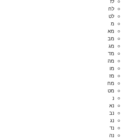
לז
לח
לט
מ
מא
מב
מג
מד
מה
מו
מז
מח
מט
נ
נא
נב
נג
נד
נה