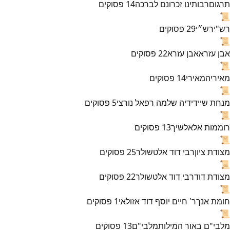
תרגום
רבותינו זכרונם לברכה
14
פסוקים
📜
רש"י
רש״י
29
פסוקים
📜
אבן עזרא
אבן עזרא
22
פסוקים
📜
מאירי
המאירי
14
פסוקים
📜
מנחת שי
ידידיה שלמה רפאל נורצי
5
פסוקים
📜
רוממות אל
אלשיך
13
פסוקים
📜
מצודת ציון
רבי דוד אלטשולר
25
פסוקים
📜
מצודת דוד
רבי דוד אלטשולר
22
פסוקים
📜
חומת אנך
ר' חיים יוסף דוד אזולאי
1
פסוקים
📜
מלבי"ם באור המילות
מלבי"ם
13
פסוקים