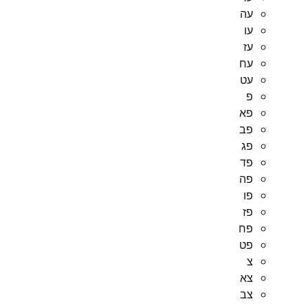
עה
עו
עז
עח
עט
פ
פא
פב
פג
פד
פה
פו
פז
פח
פט
צ
צא
צב