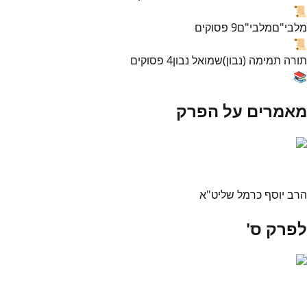
📜
מלבי"ם
מלבי"ם
9
פסוקים
📜
תורה תמימה (נבון)
שמואל נבון
4
פסוקים
📚
מאמרים על הפרק
הרב יוסף כרמל שליט"א
לפרק ס'