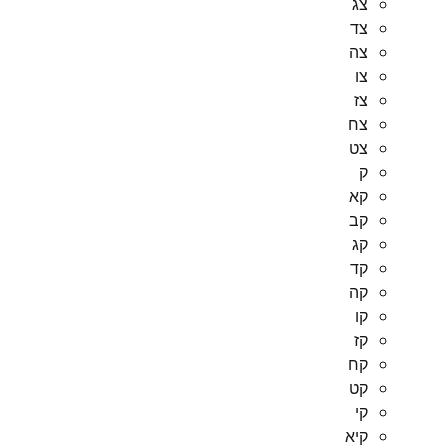
צג
צד
צה
צו
צז
צח
צט
ק
קא
קב
קג
קד
קה
קו
קז
קח
קט
קי
קיא