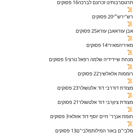
תרגום
רבותינו זכרונם לברכה
16
פסוקים
📜
רש"י
רש״י
20
פסוקים
📜
אבן עזרא
אבן עזרא
25
פסוקים
📜
מאירי
המאירי
14
פסוקים
📜
מנחת שי
ידידיה שלמה רפאל נורצי
5
פסוקים
📜
רוממות אל
אלשיך
22
פסוקים
📜
מצודת דוד
רבי דוד אלטשולר
23
פסוקים
📜
מצודת ציון
רבי דוד אלטשולר
21
פסוקים
📜
חומת אנך
ר' חיים יוסף דוד אזולאי
3
פסוקים
📜
מלבי"ם באור המילות
מלבי"ם
13
פסוקים