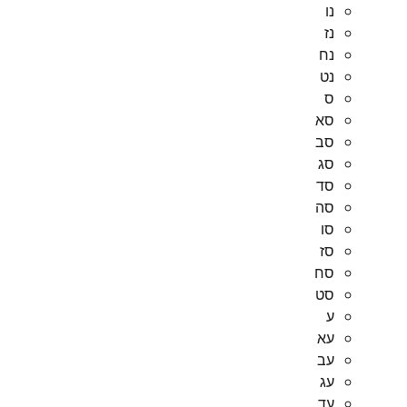
נו
נז
נח
נט
ס
סא
סב
סג
סד
סה
סו
סז
סח
סט
ע
עא
עב
עג
עד