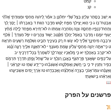
קמט
קנ
א
יֹ֭שֵׁב
בְּסֵ֣תֶר
עֶלְי֑וֹן
בְּצֵ֥ל
שַׁ֝דַּ֗י
יִתְלוֹנָֽן׃
ב
אֹמַ֗ר
לַֽ֭יהוָה
מַחְסִ֣י
וּמְצוּדָתִ֑י
אֱ֝לֹהַ֗י
אֶבְטַח־
בּֽוֹ׃
ג
כִּ֤י
ה֣וּא
יַ֭צִּֽילְךָ
מִפַּ֥ח
יָק֗וּשׁ
מִדֶּ֥בֶר
הַוּֽוֹת׃
ד
בְּאֶבְרָת֨וֹ ׀
יָ֣סֶךְ
לָ֭ךְ
וְתַֽחַת־
כְּנָפָ֣יו
תֶּחְסֶ֑ה
צִנָּ֖ה
וְֽסֹחֵרָ֣ה
אֲמִתּֽוֹ׃
ה
לֹא־
תִ֭ירָא
מִפַּ֣חַד
לָ֑יְלָה
מֵ֝חֵ֗ץ
יָע֥וּף
יוֹמָֽם׃
ו
מִ֭דֶּבֶר
בָּאֹ֣פֶל
יַהֲלֹ֑ךְ
מִ֝קֶּ֗טֶב
יָשׁ֥וּד
צָהֳרָֽיִם׃
ז
יִפֹּ֤ל
מִצִּדְּךָ֨ ׀
אֶ֗לֶף
וּרְבָבָ֥ה
מִימִינֶ֑ךָ
אֵ֝לֶ֗יךָ
לֹ֣א
יִגָּֽשׁ׃
ח
רַ֭ק
בְּעֵינֶ֣יךָ
תַבִּ֑יט
וְשִׁלֻּמַ֖ת
רְשָׁעִ֣ים
תִּרְאֶֽה׃
ט
כִּֽי־
אַתָּ֣ה
יְהוָ֣ה
מַחְסִ֑י
עֶ֝לְי֗וֹן
שַׂ֣מְתָּ
מְעוֹנֶֽךָ׃
י
לֹֽא־
תְאֻנֶּ֣ה
אֵלֶ֣יךָ
רָעָ֑ה
וְ֝נֶ֗גַע
לֹא־
יִקְרַ֥ב
בְּאָהֳלֶֽךָ׃
יא
כִּ֣י
מַ֭לְאָכָיו
יְצַוֶּה־
לָּ֑ךְ
לִ֝שְׁמָרְךָ֗
בְּכָל־
דְּרָכֶֽיךָ׃
יב
עַל־
כַּפַּ֥יִם
יִשָּׂא֑וּנְךָ
פֶּן־
תִּגֹּ֖ף
בָּאֶ֣בֶן
רַגְלֶֽךָ׃
יג
עַל־
שַׁ֣חַל
וָפֶ֣תֶן
תִּדְרֹ֑ךְ
תִּרְמֹ֖ס
כְּפִ֣יר
וְתַנִּֽין׃
יד
כִּ֤י
בִ֣י
חָ֭שַׁק
וַאֲפַלְּטֵ֑הוּ
אֲ֝שַׂגְּבֵ֗הוּ
כִּֽי־
יָדַ֥ע
שְׁמִֽי׃
טו
יִקְרָאֵ֨נִי ׀
וְֽאֶעֱנֵ֗הוּ
עִמּֽוֹ־
אָנֹכִ֥י
בְצָרָ֑ה
אֲ֝חַלְּצֵ֗הוּ
וַֽאֲכַבְּדֵֽהוּ׃
טז
אֹ֣רֶךְ
יָ֭מִים
אַשְׂבִּיעֵ֑הוּ
וְ֝אַרְאֵ֗הוּ
בִּֽישׁוּעָתִֽי׃
📖
פרשנים על הפרק
📜