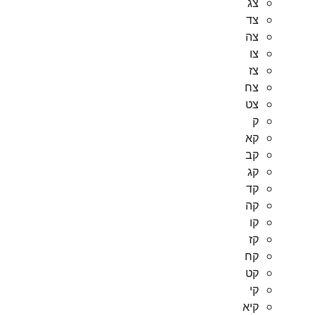
צג
צד
צה
צו
צז
צח
צט
ק
קא
קב
קג
קד
קה
קו
קז
קח
קט
קי
קיא