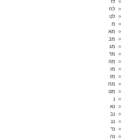
לז
לח
לט
מ
מא
מב
מג
מד
מה
מו
מז
מח
מט
נ
נא
נב
נג
נד
נה