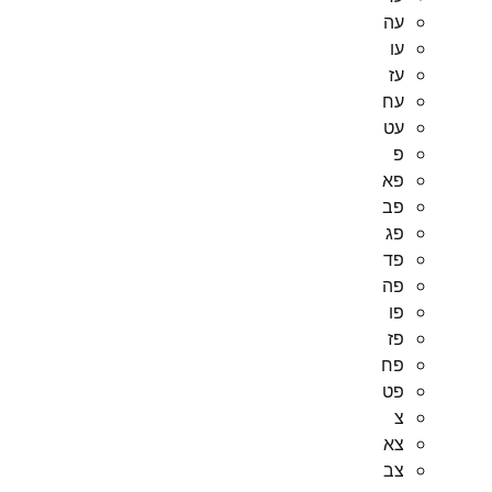
עה
עו
עז
עח
עט
פ
פא
פב
פג
פד
פה
פו
פז
פח
פט
צ
צא
צב