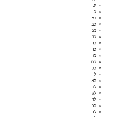
יט
כ
כא
כב
כג
כד
כה
כו
כז
כח
כט
ל
לא
לב
לג
לד
לה
לו