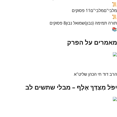
📜
מלבי"ם
מלבי"ם
11
פסוקים
📜
תורה תמימה (נבון)
שמואל נבון
8
פסוקים
📚
מאמרים על הפרק
הרב דוד חי הכהן שליט"א
יִפֹּל מִצִּדְּךָ אֶלֶף – מבלי שתשים לב