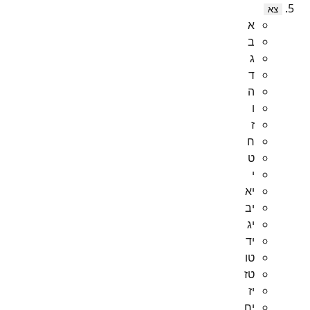
צא
א
ב
ג
ד
ה
ו
ז
ח
ט
י
יא
יב
יג
יד
טו
טז
יז
יח