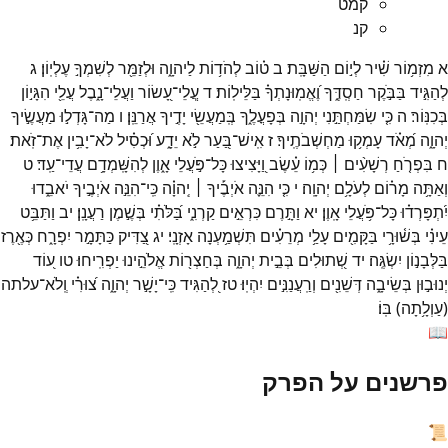
קמט
קנ
א
מִזְמ֥וֹר
שִׁ֗יר
לְי֣וֹם
הַשַּׁבָּֽת׃
ב
ט֗וֹב
לְהֹד֥וֹת
לַיהוָ֑ה
וּלְזַמֵּ֖ר
לְשִׁמְךָ֣
עֶלְיֽוֹן׃
ג
לְהַגִּ֣יד
בַּבֹּ֣קֶר
חַסְֽדֶּ֑ךָ
וֶ֝אֱמֽוּנָתְךָ֗
בַּלֵּילֽוֹת׃
ד
עֲ‍ֽלֵי־
עָ֭שׂוֹר
וַעֲלֵי־
נָ֑בֶל
עֲלֵ֖י
הִגָּי֣וֹן
בְּכִנּֽוֹר׃
ה
כִּ֤י
שִׂמַּחְתַּ֣נִי
יְהוָ֣ה
בְּפָעֳלֶ֑ךָ
בְּֽמַעֲשֵׂ֖י
יָדֶ֣יךָ
אֲרַנֵּֽן׃
ו
מַה־
גָּדְל֣וּ
מַעֲשֶׂ֣יךָ
יְהוָ֑ה
מְ֝אֹ֗ד
עָמְק֥וּ
מַחְשְׁבֹתֶֽיךָ׃
ז
אִֽישׁ־
בַּ֭עַר
לֹ֣א
יֵדָ֑ע
וּ֝כְסִ֗יל
לֹא־
יָבִ֥ין
אֶת־
זֹֽאת׃
ח
בִּפְרֹ֤חַ
רְשָׁעִ֨ים ׀
כְּמ֥וֹ
עֵ֗שֶׂב
וַ֭יָּצִיצוּ
כָּל־
פֹּ֣עֲלֵי
אָ֑וֶן
לְהִשָּֽׁמְדָ֥ם
עֲדֵי־
עַֽד׃
ט
וְאַתָּ֥ה
מָר֗וֹם
לְעֹלָ֥ם
יְהוָֽה׃
י
כִּ֤י
הִנֵּ֪ה
אֹיְבֶ֡יךָ ׀
יְֽהוָ֗ה
כִּֽי־
הִנֵּ֣ה
אֹיְבֶ֣יךָ
יֹאבֵ֑דוּ
יִ֝תְפָּרְד֗וּ
כָּל־
פֹּ֥עֲלֵי
אָֽוֶן׃
יא
וַתָּ֣רֶם
כִּרְאֵ֣ים
קַרְנִ֑י
בַּ֝לֹּתִ֗י
בְּשֶׁ֣מֶן
רַעֲנָֽן׃
יב
וַתַּבֵּ֥ט
עֵינִ֗י
בְּשׁ֫וּרָ֥י
בַּקָּמִ֖ים
עָלַ֥י
מְרֵעִ֗ים
תִּשְׁמַ֥עְנָה
אָזְנָֽי׃
יג
צַ֭דִּיק
כַּתָּמָ֣ר
יִפְרָ֑ח
כְּאֶ֖רֶז
בַּלְּבָנ֣וֹן
יִשְׂגֶּֽה׃
יד
שְׁ֭תוּלִים
בְּבֵ֣ית
יְהוָ֑ה
בְּחַצְר֖וֹת
אֱלֹהֵ֣ינוּ
יַפְרִֽיחוּ׃
טו
ע֭וֹד
יְנוּב֣וּן
בְּשֵׂיבָ֑ה
דְּשֵׁנִ֖ים
וְרַֽעֲנַנִּ֣ים
יִהְיֽוּ׃
טז
לְ֭הַגִּיד
כִּֽי־
יָשָׁ֣ר
יְהוָ֑ה
צ֝וּרִ֗י
וְֽלֹא־
עלתה
(
עַוְלָ֥תָה
)
בּֽוֹ׃
📖
פרשנים על הפרק
📜