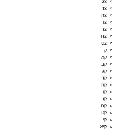
צג
צד
צה
צו
צז
צח
צט
ק
קא
קב
קג
קד
קה
קו
קז
קח
קט
קי
קיא