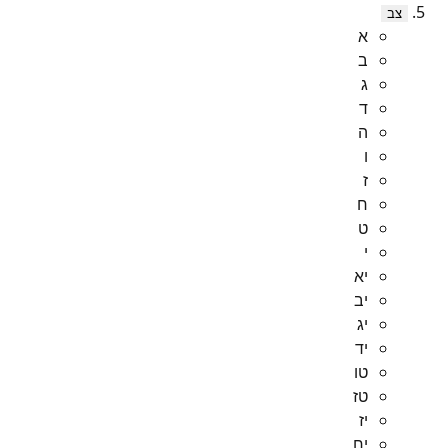
צב
א
ב
ג
ד
ה
ו
ז
ח
ט
י
יא
יב
יג
יד
טו
טז
יז
יח