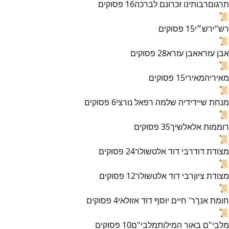
תרגום
רבותינו זכרונם לברכה
16
פסוקים
📜
רש"י
רש״י
15
פסוקים
📜
אבן עזרא
אבן עזרא
28
פסוקים
📜
מאירי
המאירי
15
פסוקים
📜
מנחת שי
ידידיה שלמה רפאל נורצי
6
פסוקים
📜
רוממות אל
אלשיך
35
פסוקים
📜
מצודת דוד
רבי דוד אלטשולר
24
פסוקים
📜
מצודת ציון
רבי דוד אלטשולר
12
פסוקים
📜
חומת אנך
ר' חיים יוסף דוד אזולאי
4
פסוקים
📜
מלבי"ם באור המילות
מלבי"ם
10
פסוקים