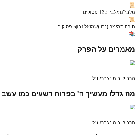
📜
מלבי"ם
מלבי"ם
12
פסוקים
📜
תורה תמימה (נבון)
שמואל נבון
6
פסוקים
📚
מאמרים על הפרק
הרב לייב מינצברג ז"ל
מה גדלו מעשיך ה' בפרוח רשעים כמו עשב
הרב לייב מינצברג ז"ל