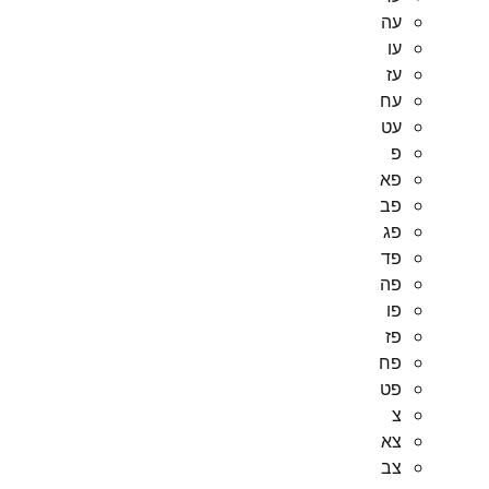
עה
עו
עז
עח
עט
פ
פא
פב
פג
פד
פה
פו
פז
פח
פט
צ
צא
צב