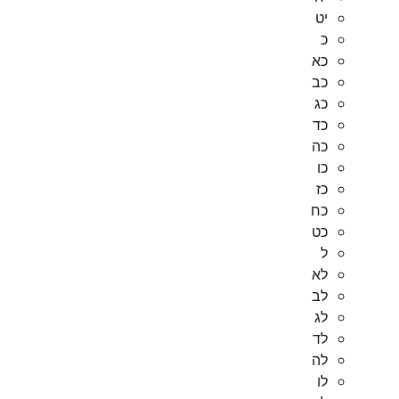
יט
כ
כא
כב
כג
כד
כה
כו
כז
כח
כט
ל
לא
לב
לג
לד
לה
לו