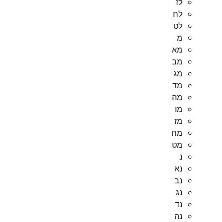
לז
לח
לט
מ
מא
מב
מג
מד
מה
מו
מז
מח
מט
נ
נא
נב
נג
נד
נה