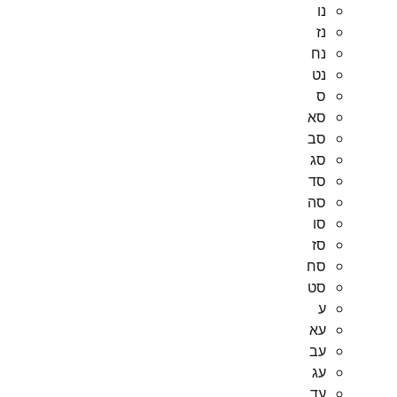
נו
נז
נח
נט
ס
סא
סב
סג
סד
סה
סו
סז
סח
סט
ע
עא
עב
עג
עד