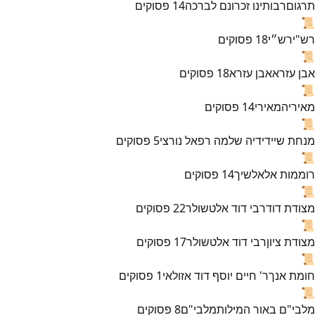
תרגום
רבותינו זכרונם לברכה
14
פסוקים
📜
רש"י
רש״י
18
פסוקים
📜
אבן עזרא
אבן עזרא
18
פסוקים
📜
מאירי
המאירי
14
פסוקים
📜
מנחת שי
ידידיה שלמה רפאל נורצי
5
פסוקים
📜
רוממות אל
אלשיך
14
פסוקים
📜
מצודת דוד
רבי דוד אלטשולר
22
פסוקים
📜
מצודת ציון
רבי דוד אלטשולר
17
פסוקים
📜
חומת אנך
ר' חיים יוסף דוד אזולאי
1
פסוקים
📜
מלבי"ם באור המילות
מלבי"ם
8
פסוקים