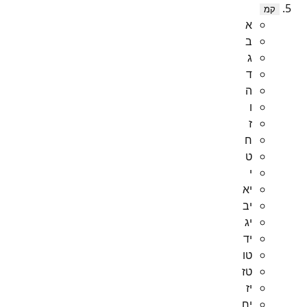
קמ
א
ב
ג
ד
ה
ו
ז
ח
ט
י
יא
יב
יג
יד
טו
טז
יז
יח