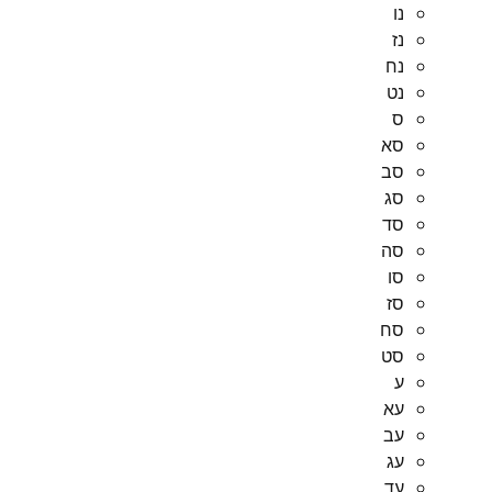
נו
נז
נח
נט
ס
סא
סב
סג
סד
סה
סו
סז
סח
סט
ע
עא
עב
עג
עד