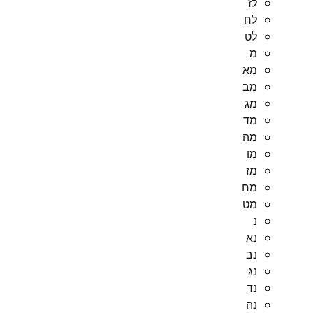
לז
לח
לט
מ
מא
מב
מג
מד
מה
מו
מז
מח
מט
נ
נא
נב
נג
נד
נה