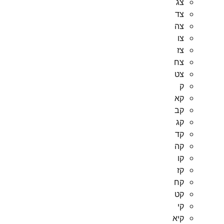
צג
צד
צה
צו
צז
צח
צט
ק
קא
קב
קג
קד
קה
קו
קז
קח
קט
קי
קיא