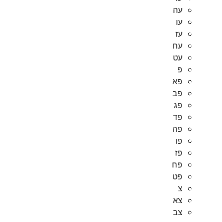
עה
עו
עז
עח
עט
פ
פא
פב
פג
פד
פה
פו
פז
פח
פט
צ
צא
צב