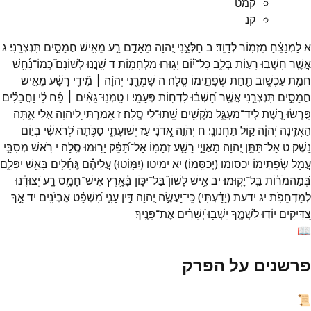
קמט
קנ
א
לַמְנַצֵּ֗חַ
מִזְמ֥וֹר
לְדָוִֽד׃
ב
חַלְּצֵ֣נִי
יְ֭הוָה
מֵאָדָ֣ם
רָ֑ע
מֵאִ֖ישׁ
חֲמָסִ֣ים
תִּנְצְרֵֽנִי׃
ג
אֲשֶׁ֤ר
חָשְׁב֣וּ
רָע֣וֹת
בְּלֵ֑ב
כָּל־
י֝֗וֹם
יָג֥וּרוּ
מִלְחָמֽוֹת׃
ד
שָֽׁנֲנ֣וּ
לְשׁוֹנָם֮
כְּֽמוֹ־
נָ֫חָ֥שׁ
חֲמַ֥ת
עַכְשׁ֑וּב
תַּ֖חַת
שְׂפָתֵ֣ימוֹ
סֶֽלָה׃
ה
שָׁמְרֵ֤נִי
יְהוָ֨ה ׀
מִ֘ידֵ֤י
רָשָׁ֗ע
מֵאִ֣ישׁ
חֲמָסִ֣ים
תִּנְצְרֵ֑נִי
אֲשֶׁ֥ר
חָ֝שְׁב֗וּ
לִדְח֥וֹת
פְּעָמָֽי׃
ו
טָֽמְנֽוּ־
גֵאִ֨ים ׀
פַּ֡ח
לִ֗י
וַחֲבָלִ֗ים
פָּ֣רְשׂוּ
רֶ֭שֶׁת
לְיַד־
מַעְגָּ֑ל
מֹקְשִׁ֖ים
שָֽׁתוּ־
לִ֣י
סֶֽלָה׃
ז
אָמַ֣רְתִּי
לַ֭יהוָה
אֵ֣לִי
אָ֑תָּה
הַאֲזִ֥ינָה
יְ֝הוָ֗ה
ק֣וֹל
תַּחֲנוּנָֽי׃
ח
יְהֹוִ֣ה
אֲ֭דֹנָי
עֹ֣ז
יְשׁוּעָתִ֑י
סַכֹּ֥תָה
לְ֝רֹאשִׁ֗י
בְּי֣וֹם
נָֽשֶׁק׃
ט
אַל־
תִּתֵּ֣ן
יְ֭הוָה
מַאֲוַיֵּ֣י
רָשָׁ֑ע
זְמָמ֥וֹ
אַל־
תָּ֝פֵ֗ק
יָר֥וּמוּ
סֶֽלָה׃
י
רֹ֥אשׁ
מְסִבָּ֑י
עֲמַ֖ל
שְׂפָתֵ֣ימוֹ
יכסומו
(
יְכַסֵּֽמוֹ׃
)
יא
ימיטו
(
יִמּ֥וֹטוּ
)
עֲלֵיהֶ֗ם
גֶּֽחָ֫לִ֥ים
בָּאֵ֥שׁ
יַפִּלֵ֑ם
בְּ֝מַהֲמֹר֗וֹת
בַּֽל־
יָקֽוּמוּ׃
יב
אִ֥ישׁ
לָשׁוֹן֮
בַּל־
יִכּ֪וֹן
בָּ֫אָ֥רֶץ
אִישׁ־
חָמָ֥ס
רָ֑ע
יְ֝צוּדֶ֗נּוּ
לְמַדְחֵפֹֽת׃
יג
ידעת
(
יָדַ֗עְתִּי
)
כִּֽי־
יַעֲשֶׂ֣ה
יְ֭הוָה
דִּ֣ין
עָנִ֑י
מִ֝שְׁפַּ֗ט
אֶבְיֹנִֽים׃
יד
אַ֣ךְ
צַ֭דִּיקִים
יוֹד֣וּ
לִשְׁמֶ֑ךָ
יֵשְׁב֥וּ
יְ֝שָׁרִ֗ים
אֶת־
פָּנֶֽיךָ׃
📖
פרשנים על הפרק
📜