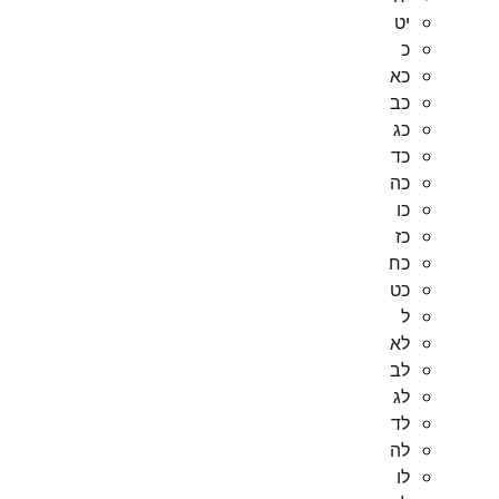
יט
כ
כא
כב
כג
כד
כה
כו
כז
כח
כט
ל
לא
לב
לג
לד
לה
לו