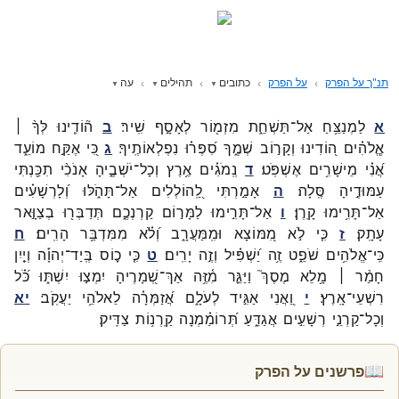
תנ"ך על הפרק
על הפרק
כתובים
תהילים
עה
א
לַמְנַצֵּ֥חַ
אַל־
תַּשְׁחֵ֑ת
מִזְמ֖וֹר
לְאָסָ֣ף
שִֽׁיר׃
ב
ה֘וֹדִ֤ינוּ
לְּךָ֨ ׀
אֱ‍ֽלֹהִ֗ים
ה֭וֹדִינוּ
וְקָר֣וֹב
שְׁמֶ֑ךָ
סִ֝פְּר֗וּ
נִפְלְאוֹתֶֽיךָ׃
ג
כִּ֭י
אֶקַּ֣ח
מוֹעֵ֑ד
אֲ֝נִ֗י
מֵישָׁרִ֥ים
אֶשְׁפֹּֽט׃
ד
נְֽמֹגִ֗ים
אֶ֥רֶץ
וְכָל־
יֹשְׁבֶ֑יהָ
אָנֹכִ֨י
תִכַּ֖נְתִּי
עַמּוּדֶ֣יהָ
סֶּֽלָה׃
ה
אָמַ֣רְתִּי
לַֽ֭הוֹלְלִים
אַל־
תָּהֹ֑לּוּ
וְ֝לָרְשָׁעִ֗ים
אַל־
תָּרִ֥ימוּ
קָֽרֶן׃
ו
אַל־
תָּרִ֣ימוּ
לַמָּר֣וֹם
קַרְנְכֶ֑ם
תְּדַבְּר֖וּ
בְצַוָּ֣אר
עָתָֽק׃
ז
כִּ֤י
לֹ֣א
מִ֭מּוֹצָא
וּמִֽמַּעֲרָ֑ב
וְ֝לֹ֗א
מִמִּדְבַּ֥ר
הָרִֽים׃
ח
כִּֽי־
אֱלֹהִ֥ים
שֹׁפֵ֑ט
זֶ֥ה
יַ֝שְׁפִּ֗יל
וְזֶ֣ה
יָרִֽים׃
ט
כִּ֤י
כ֪וֹס
בְּֽיַד־
יְהוָ֡ה
וְיַ֤יִן
חָמַ֨ר ׀
מָ֥לֵא
מֶסֶךְ֮
וַיַּגֵּ֪ר
מִ֫זֶּ֥ה
אַךְ־
שְׁ֭מָרֶיהָ
יִמְצ֣וּ
יִשְׁתּ֑וּ
כֹּ֝֗ל
רִשְׁעֵי־
אָֽרֶץ׃
י
וַ֭אֲנִי
אַגִּ֣יד
לְעֹלָ֑ם
אֲ֝זַמְּרָ֗ה
לֵאלֹהֵ֥י
יַעֲקֹֽב׃
יא
וְכָל־
קַרְנֵ֣י
רְשָׁעִ֣ים
אֲגַדֵּ֑עַ
תְּ֝רוֹמַ֗מְנָה
קַֽרְנ֥וֹת
צַדִּֽיק׃
📖
פרשנים על הפרק