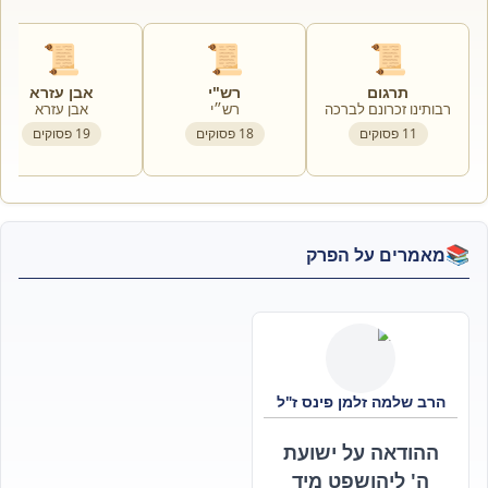
📜
📜
📜
תרגום
רש"י
אבן עזרא
רבותינו זכרונם לברכה
רש״י
אבן עזרא
11
פסוקים
18
פסוקים
19
פסוקים
📚
מאמרים על הפרק
הרב שלמה זלמן פינס ז"ל
ההודאה על ישועת
ה' ליהושפט מיד