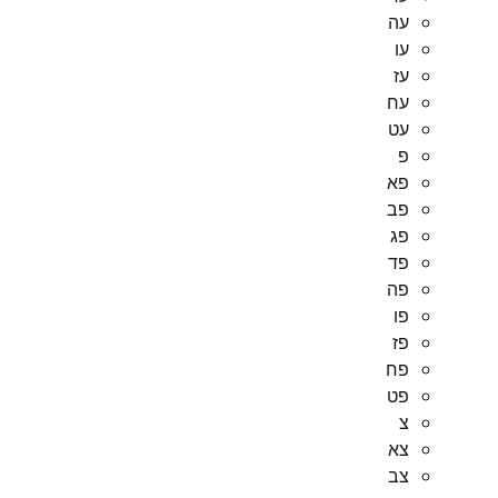
עה
עו
עז
עח
עט
פ
פא
פב
פג
פד
פה
פו
פז
פח
פט
צ
צא
צב