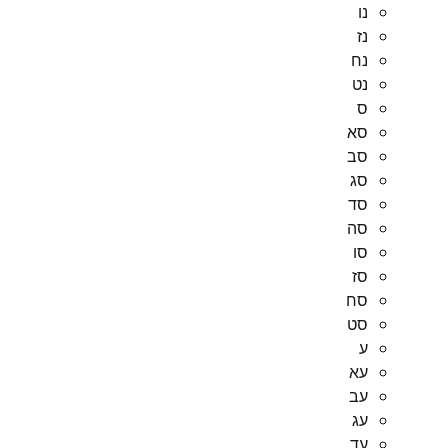
נו
נז
נח
נט
ס
סא
סב
סג
סד
סה
סו
סז
סח
סט
ע
עא
עב
עג
עד