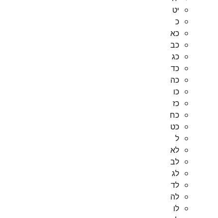
יט
כ
כא
כב
כג
כד
כה
כו
כז
כח
כט
ל
לא
לב
לג
לד
לה
לו