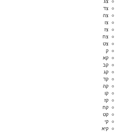
צג
צד
צה
צו
צז
צח
צט
ק
קא
קב
קג
קד
קה
קו
קז
קח
קט
קי
קיא