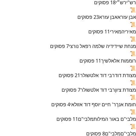
רש"י
רש״י
18
פסוקים
📜
אבן עזרא
אבן עזרא
23
פסוקים
📜
מאירי
המאירי
11
פסוקים
📜
מנחת שי
ידידיה שלמה רפאל נורצי
7
פסוקים
📜
רוממות אל
אלשיך
11
פסוקים
📜
מצודת דוד
רבי דוד אלטשולר
21
פסוקים
📜
מצודת ציון
רבי דוד אלטשולר
7
פסוקים
📜
חומת אנך
ר' חיים יוסף דוד אזולאי
4
פסוקים
📜
מלבי"ם באור המילות
מלבי"ם
11
פסוקים
📜
מלבי"ם
מלבי"ם
8
פסוקים