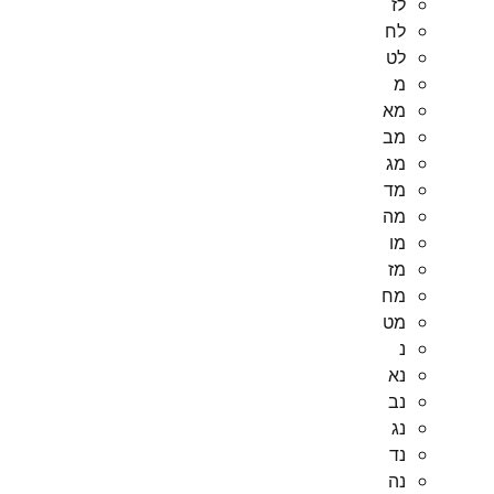
לז
לח
לט
מ
מא
מב
מג
מד
מה
מו
מז
מח
מט
נ
נא
נב
נג
נד
נה