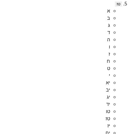
טז
א
ב
ג
ד
ה
ו
ז
ח
ט
י
יא
יב
יג
יד
טו
טז
יז
יח