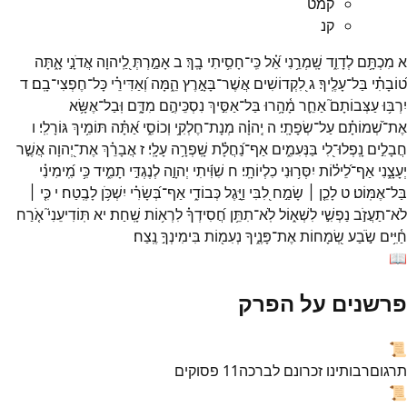
קמט
קנ
א
מִכְתָּ֥ם
לְדָוִ֑ד
שָֽׁמְרֵ֥נִי
אֵ֝֗ל
כִּֽי־
חָסִ֥יתִי
בָֽךְ׃
ב
אָמַ֣רְתְּ
לַֽ֭יהוָה
אֲדֹנָ֣י
אָ֑תָּה
ט֝וֹבָתִ֗י
בַּל־
עָלֶֽיךָ׃
ג
לִ֭קְדוֹשִׁים
אֲשֶׁר־
בָּאָ֣רֶץ
הֵ֑מָּה
וְ֝אַדִּירֵ֗י
כָּל־
חֶפְצִי־
בָֽם׃
ד
יִרְבּ֥וּ
עַצְּבוֹתָם֮
אַחֵ֪ר
מָ֫הָ֥רוּ
בַּל־
אַסִּ֣יךְ
נִסְכֵּיהֶ֣ם
מִדָּ֑ם
וּֽבַל־
אֶשָּׂ֥א
אֶת־
שְׁ֝מוֹתָ֗ם
עַל־
שְׂפָתָֽי׃
ה
יְֽהוָ֗ה
מְנָת־
חֶלְקִ֥י
וְכוֹסִ֑י
אַ֝תָּ֗ה
תּוֹמִ֥יךְ
גּוֹרָלִֽי׃
ו
חֲבָלִ֣ים
נָֽפְלוּ־
לִ֭י
בַּנְּעִמִ֑ים
אַף־
נַ֝חֲלָ֗ת
שָֽׁפְרָ֥ה
עָלָֽי׃
ז
אֲבָרֵ֗ךְ
אֶת־
יְ֭הוָה
אֲשֶׁ֣ר
יְעָצָ֑נִי
אַף־
לֵ֝יל֗וֹת
יִסְּר֥וּנִי
כִלְיוֹתָֽי׃
ח
שִׁוִּ֬יתִי
יְהוָ֣ה
לְנֶגְדִּ֣י
תָמִ֑יד
כִּ֥י
מִֽ֝ימִינִ֗י
בַּל־
אֶמּֽוֹט׃
ט
לָכֵ֤ן ׀
שָׂמַ֣ח
לִ֭בִּי
וַיָּ֣גֶל
כְּבוֹדִ֑י
אַף־
בְּ֝שָׂרִ֗י
יִשְׁכֹּ֥ן
לָבֶֽטַח׃
י
כִּ֤י ׀
לֹא־
תַעֲזֹ֣ב
נַפְשִׁ֣י
לִשְׁא֑וֹל
לֹֽא־
תִתֵּ֥ן
חֲ֝סִידְךָ֗
לִרְא֥וֹת
שָֽׁחַת׃
יא
תּֽוֹדִיעֵנִי֮
אֹ֤רַח
חַ֫יִּ֥ים
שֹׂ֣בַע
שְׂ֭מָחוֹת
אֶת־
פָּנֶ֑יךָ
נְעִמ֖וֹת
בִּימִינְךָ֣
נֶֽצַח׃
📖
פרשנים על הפרק
📜
תרגום
רבותינו זכרונם לברכה
11
פסוקים
📜