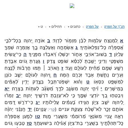
תנ"ך על הפרק
על הפרק
כתובים
תהילים
ט
א
לַ֭מְנַצֵּחַ
עַלְמ֥וּת
לַבֵּ֗ן
מִזְמ֥וֹר
לְדָוִֽד׃
ב
אוֹדֶ֣ה
יְ֭הוָה
בְּכָל־
לִבִּ֑י
אֲ֝סַפְּרָ֗ה
כָּל־
נִפְלְאוֹתֶֽיךָ׃
ג
אֶשְׂמְחָ֣ה
וְאֶעֶלְצָ֣ה
בָ֑ךְ
אֲזַמְּרָ֖ה
שִׁמְךָ֣
עֶלְיֽוֹן׃
ד
בְּשׁוּב־
אוֹיְבַ֥י
אָח֑וֹר
יִכָּשְׁל֥וּ
וְ֝יֹאבְד֗וּ
מִפָּנֶֽיךָ׃
ה
כִּֽי־
עָ֭שִׂיתָ
מִשְׁפָּטִ֣י
וְדִינִ֑י
יָשַׁ֥בְתָּ
לְ֝כִסֵּ֗א
שׁוֹפֵ֥ט
צֶֽדֶק׃
ו
גָּעַ֣רְתָּ
ג֭וֹיִם
אִבַּ֣דְתָּ
רָשָׁ֑ע
שְׁמָ֥ם
מָ֝חִ֗יתָ
לְעוֹלָ֥ם
וָעֶֽד׃
ז
הָֽאוֹיֵ֨ב ׀
תַּ֥מּוּ
חֳרָב֗וֹת
לָ֫נֶ֥צַח
וְעָרִ֥ים
נָתַ֑שְׁתָּ
אָבַ֖ד
זִכְרָ֣ם
הֵֽמָּה׃
ח
וַֽ֭יהוָה
לְעוֹלָ֣ם
יֵשֵׁ֑ב
כּוֹנֵ֖ן
לַמִּשְׁפָּ֣ט
כִּסְאֽוֹ׃
ט
וְה֗וּא
יִשְׁפֹּֽט־
תֵּבֵ֥ל
בְּצֶ֑דֶק
יָדִ֥ין
לְ֝אֻמִּ֗ים
בְּמֵישָׁרִֽים׃
י
וִ֘יהִ֤י
יְהוָ֣ה
מִשְׂגָּ֣ב
לַדָּ֑ךְ
מִ֝שְׂגָּ֗ב
לְעִתּ֥וֹת
בַּצָּרָֽה׃
יא
וְיִבְטְח֣וּ
בְ֭ךָ
יוֹדְעֵ֣י
שְׁמֶ֑ךָ
כִּ֤י
לֹֽא־
עָזַ֖בְתָּ
דֹרְשֶׁ֣יךָ
יְהוָֽה׃
יב
זַמְּר֗וּ
לַ֭יהוָה
יֹשֵׁ֣ב
צִיּ֑וֹן
הַגִּ֥ידוּ
בָ֝עַמִּ֗ים
עֲלִֽילוֹתָֽיו׃
יג
כִּֽי־
דֹרֵ֣שׁ
דָּ֭מִים
אוֹתָ֣ם
זָכָ֑ר
לֹֽא־
שָׁ֝כַ֗ח
צַעֲקַ֥ת
עניים
(
עֲנָוִֽים׃
)
יד
חָֽנְנֵ֬נִי
יְהוָ֗ה
רְאֵ֣ה
עָ֭נְיִי
מִשֹּׂנְאָ֑י
מְ֝רוֹמְמִ֗י
מִשַּׁ֥עֲרֵי
מָֽוֶת׃
טו
לְמַ֥עַן
אֲסַפְּרָ֗ה
כָּֽל־
תְּהִלָּ֫תֶ֥יךָ
בְּשַֽׁעֲרֵ֥י
בַת־
צִיּ֑וֹן
אָ֝גִ֗ילָה
בִּישׁוּעָתֶֽךָ׃
טז
טָבְע֣וּ
ג֭וֹיִם