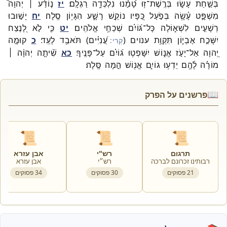
בְּשַׁ֣חַת
עָשׂ֑וּ
בְּרֶֽשֶׁת־
ז֥וּ
טָ֝מָ֗נוּ
נִלְכְּדָ֥ה
רַגְלָֽם׃
יז
נ֤וֹדַ֨ע ׀
יְהוָה֮
מִשְׁפָּ֪ט
עָ֫שָׂ֥ה
בְּפֹ֣עַל
כַּ֭פָּיו
נוֹקֵ֣שׁ
רָשָׁ֑ע
הִגָּי֥וֹן
סֶֽלָה׃
יח
יָשׁ֣וּבוּ
רְשָׁעִ֣ים
לִשְׁא֑וֹלָה
כָּל־
גּ֝וֹיִ֗ם
שְׁכֵחֵ֥י
אֱלֹהִֽים׃
יט
כִּ֤י
לֹ֣א
לָ֭נֶצַח
יִשָּׁכַ֣ח
אֶבְי֑וֹן
תִּקְוַ֥ת
ענוים
(
עֲ֝נִיִּ֗ים
)
תֹּאבַ֥ד
לָעַֽד׃
כ
קוּמָ֣ה
יְ֭הוָה
אַל־
יָעֹ֣ז
אֱנ֑וֹשׁ
יִשָּׁפְט֥וּ
ג֝וֹיִ֗ם
עַל־
פָּנֶֽיךָ׃
כא
שִׁ֘יתָ֤ה
יְהוָ֨ה ׀
מוֹרָ֗ה
לָ֫הֶ֥ם
יֵדְע֥וּ
גוֹיִ֑ם
אֱנ֖וֹשׁ
הֵ֣מָּה
סֶּֽלָה׃
📖
פרשנים על הפרק
📜
📜
📜
תרגום
רש"י
אבן עזרא
רבותינו זכרונם לברכה
רש״י
אבן עזרא
21
פסוקים
30
פסוקים
34
פסוקים