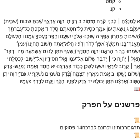
קמט
קנ
א
לַמְנַצֵּ֬חַ ׀
לִבְנֵי־
קֹ֬רַח
מִזְמֽוֹר׃
ב
רָצִ֣יתָ
יְהוָ֣ה
אַרְצֶ֑ךָ
שַׁ֝֗בְתָּ
שבות
(
שְׁבִ֣ית
)
יַעֲקֹֽב׃
ג
נָ֭שָׂאתָ
עֲוֺ֣ן
עַמֶּ֑ךָ
כִּסִּ֖יתָ
כָל־
חַטָּאתָ֣ם
סֶֽלָה׃
ד
אָסַ֥פְתָּ
כָל־
עֶבְרָתֶ֑ךָ
הֱ֝שִׁיב֗וֹתָ
מֵחֲר֥וֹן
אַפֶּֽךָ׃
ה
שׁ֭וּבֵנוּ
אֱלֹהֵ֣י
יִשְׁעֵ֑נוּ
וְהָפֵ֖ר
כַּֽעַסְךָ֣
עִמָּֽנוּ׃
ו
הַלְעוֹלָ֥ם
תֶּֽאֱנַף־
בָּ֑נוּ
תִּמְשֹׁ֥ךְ
אַ֝פְּךָ֗
לְדֹ֣ר
וָדֹֽר׃
ז
הֲֽלֹא־
אַ֭תָּה
תָּשׁ֣וּב
תְּחַיֵּ֑נוּ
וְ֝עַמְּךָ֗
יִשְׂמְחוּ־
בָֽךְ׃
ח
הַרְאֵ֣נוּ
יְהוָ֣ה
חַסְדֶּ֑ךָ
וְ֝יֶשְׁעֲךָ֗
תִּתֶּן־
לָֽנוּ׃
ט
אֶשְׁמְעָ֗ה
מַה־
יְדַבֵּר֮
הָאֵ֪ל ׀
יְה֫וָ֥ה
כִּ֤י ׀
יְדַבֵּ֬ר
שָׁל֗וֹם
אֶל־
עַמּ֥וֹ
וְאֶל־
חֲסִידָ֑יו
וְֽאַל־
יָשׁ֥וּבוּ
לְכִסְלָֽה׃
י
אַ֤ךְ ׀
קָר֣וֹב
לִירֵאָ֣יו
יִשְׁע֑וֹ
לִשְׁכֹּ֖ן
כָּב֣וֹד
בְּאַרְצֵֽנוּ׃
יא
חֶֽסֶד־
וֶאֱמֶ֥ת
נִפְגָּ֑שׁוּ
צֶ֖דֶק
וְשָׁל֣וֹם
נָשָֽׁקוּ׃
יב
אֱ֭מֶת
מֵאֶ֣רֶץ
תִּצְמָ֑ח
וְ֝צֶ֗דֶק
מִשָּׁמַ֥יִם
נִשְׁקָֽף׃
יג
גַּם־
יְ֭הוָה
יִתֵּ֣ן
הַטּ֑וֹב
וְ֝אַרְצֵ֗נוּ
תִּתֵּ֥ן
יְבוּלָֽהּ׃
יד
צֶ֭דֶק
לְפָנָ֣יו
יְהַלֵּ֑ךְ
וְיָשֵׂ֖ם
לְדֶ֣רֶךְ
פְּעָמָֽיו׃
📖
פרשנים על הפרק
📜
תרגום
רבותינו זכרונם לברכה
14
פסוקים
📜