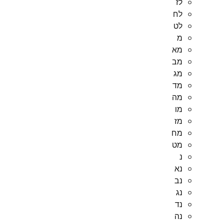
לז
לח
לט
מ
מא
מב
מג
מד
מה
מו
מז
מח
מט
נ
נא
נב
נג
נד
נה