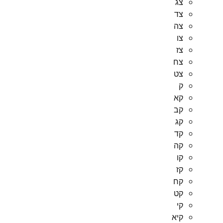
צג
צד
צה
צו
צז
צח
צט
ק
קא
קב
קג
קד
קה
קו
קז
קח
קט
קי
קיא