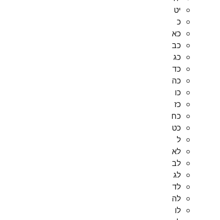
יט
כ
כא
כב
כג
כד
כה
כו
כז
כח
כט
ל
לא
לב
לג
לד
לה
לו