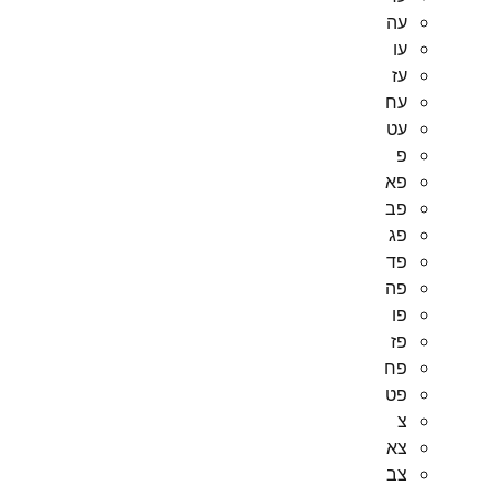
עה
עו
עז
עח
עט
פ
פא
פב
פג
פד
פה
פו
פז
פח
פט
צ
צא
צב