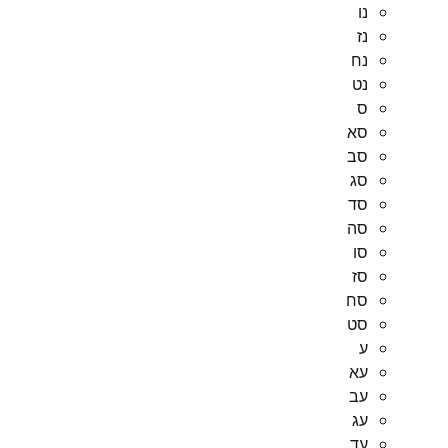
נו
נז
נח
נט
ס
סא
סב
סג
סד
סה
סו
סז
סח
סט
ע
עא
עב
עג
עד