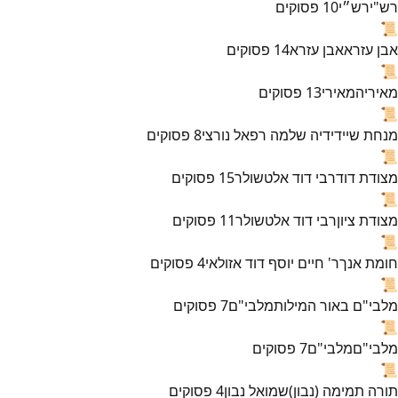
רש"י
רש״י
10
פסוקים
📜
אבן עזרא
אבן עזרא
14
פסוקים
📜
מאירי
המאירי
13
פסוקים
📜
מנחת שי
ידידיה שלמה רפאל נורצי
8
פסוקים
📜
מצודת דוד
רבי דוד אלטשולר
15
פסוקים
📜
מצודת ציון
רבי דוד אלטשולר
11
פסוקים
📜
חומת אנך
ר' חיים יוסף דוד אזולאי
4
פסוקים
📜
מלבי"ם באור המילות
מלבי"ם
7
פסוקים
📜
מלבי"ם
מלבי"ם
7
פסוקים
📜
תורה תמימה (נבון)
שמואל נבון
4
פסוקים