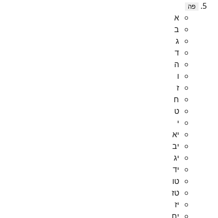
פה
א
ב
ג
ד
ה
ו
ז
ח
ט
י
יא
יב
יג
יד
טו
טז
יז
יח