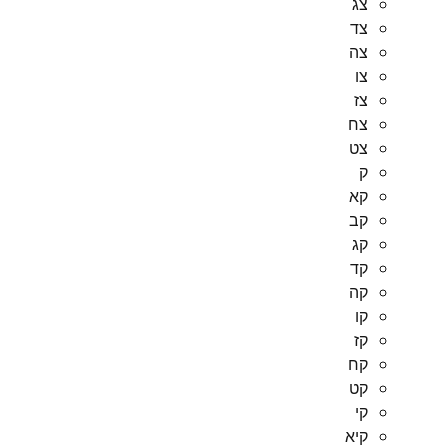
צג
צד
צה
צו
צז
צח
צט
ק
קא
קב
קג
קד
קה
קו
קז
קח
קט
קי
קיא