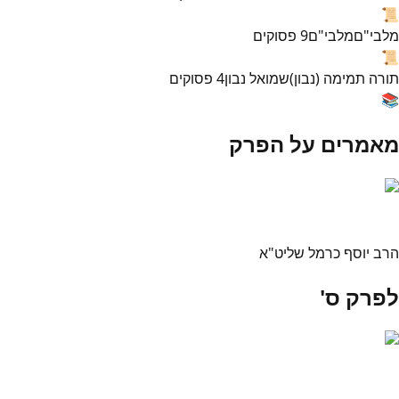
📜
מלבי"ם
מלבי"ם
9
פסוקים
📜
תורה תמימה (נבון)
שמואל נבון
4
פסוקים
📚
מאמרים על הפרק
הרב יוסף כרמל שליט"א
לפרק ס'