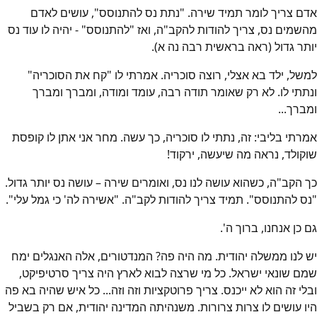
אדם צריך לומר תמיד שירה. "נתת נס להתנוסס", עושים לאדם
מהשמים נס, צריך להודות להקב"ה, ואז "להתנוסס" - יהיה לו עוד נס
יותר גדול (ראה בראשית רבה נה א).
למשל, ילד בא אצלי, רוצה סוכריה. אמרתי לו "קח את הסוכריה"
ונתתי לו. לא רק שאומר תודה רבה, עומד ומודה, ומברך ומברך
ומברך...
אמרתי בליבי: זה, נתתי לו סוכריה, כך עשה. מחר אני אתן לו קופסת
שוקולד, נראה מה שיעשה, ירקוד!
כך הקב"ה, כשהוא עושה לנו נס, ואומרים שירה – עושה נס יותר גדול.
"נס להתנוסס". תמיד צריך להודות לקב"ה. "אשירה לה' כי גמל עלי".
גם כן אנחנו, ברוך ה'.
יש לנו ממשלה יהודית. מה היה פה? המנדטורים, אלה האנגלים ימח
שמם שונאי ישראל. כל מי שרצה לבוא לארץ היה צריך סרטיפיקט,
ובלי זה הוא לא ייכנס. צריך פרוטקציות וזה וזה... כל איש שהיה בא פה
היו עושים לו צרות צרורות. משנהיתה המדינה יהודית, אם רק בשביל