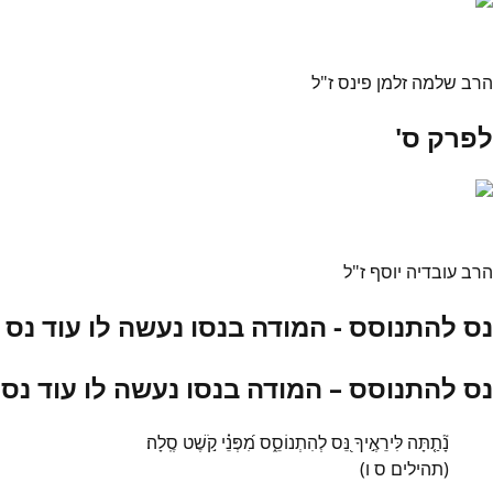
הרב שלמה זלמן פינס ז"ל
לפרק ס'
הרב עובדיה יוסף ז"ל
נס להתנוסס - המודה בנסו נעשה לו עוד נס
נס להתנוסס – המודה בנסו נעשה לו עוד נס
נָ֘תַ֤תָּה לִּירֵאֶ֣יךָ נֵּ֭ס לְהִתְנוֹסֵ֑ס מִ֝פְּנֵ֗י קֹ֣שֶׁט סֶֽלָה׃
(תהילים ס ו)