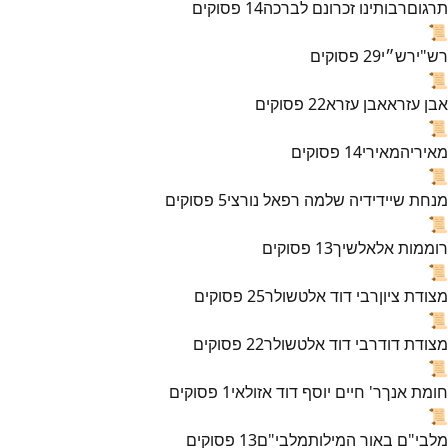
תרגום
רבותינו זכרונם לברכה
14
פסוקים
📜
רש"י
רש״י
29
פסוקים
📜
אבן עזרא
אבן עזרא
22
פסוקים
📜
מאירי
המאירי
14
פסוקים
📜
מנחת שי
ידידיה שלמה רפאל נורצי
5
פסוקים
📜
רוממות אל
אלשיך
13
פסוקים
📜
מצודת ציון
רבי דוד אלטשולר
25
פסוקים
📜
מצודת דוד
רבי דוד אלטשולר
22
פסוקים
📜
חומת אנך
ר' חיים יוסף דוד אזולאי
1
פסוקים
📜
מלבי"ם באור המילות
מלבי"ם
13
פסוקים