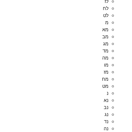
לז
לח
לט
מ
מא
מב
מג
מד
מה
מו
מז
מח
מט
נ
נא
נב
נג
נד
נה