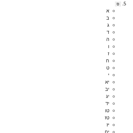
ס
א
ב
ג
ד
ה
ו
ז
ח
ט
י
יא
יב
יג
יד
טו
טז
יז
יח