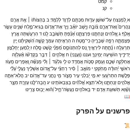
קמט
קנ
א
לַ֭מְנַצֵּחַ
עַל־
שׁוּשַׁ֣ן
עֵד֑וּת
מִכְתָּ֖ם
לְדָוִ֣ד
לְלַמֵּֽד׃
ב
בְּהַצּוֹת֨וֹ ׀
אֶ֥ת
אֲרַ֣ם
נַהֲרַיִם֮
וְאֶת־
אֲרַ֪ם
צ֫וֹבָ֥ה
וַיָּ֤שָׁב
יוֹאָ֗ב
וַיַּ֣ךְ
אֶת־
אֱד֣וֹם
בְּגֵיא־
מֶ֑לַח
שְׁנֵ֖ים
עָשָׂ֣ר
אָֽלֶף׃
ג
אֱ֭לֹהִים
זְנַחְתָּ֣נוּ
פְרַצְתָּ֑נוּ
אָ֝נַ֗פְתָּ
תְּשׁ֣וֹבֵ֥ב
לָֽנוּ׃
ד
הִרְעַ֣שְׁתָּה
אֶ֣רֶץ
פְּצַמְתָּ֑הּ
רְפָ֖ה
שְׁבָרֶ֣יהָ
כִי־
מָֽטָה׃
ה
הִרְאִ֣יתָה
עַמְּךָ֣
קָשָׁ֑ה
הִ֝שְׁקִיתָ֗נוּ
יַ֣יִן
תַּרְעֵלָֽה׃
ו
נָ֘תַ֤תָּה
לִּירֵאֶ֣יךָ
נֵּ֭ס
לְהִתְנוֹסֵ֑ס
מִ֝פְּנֵ֗י
קֹ֣שֶׁט
סֶֽלָה׃
ז
לְ֭מַעַן
יֵחָלְצ֣וּן
יְדִידֶ֑יךָ
הוֹשִׁ֖יעָה
יְמִֽינְךָ֣
ועננו
(
וַעֲנֵֽנִי׃
)
ח
אֱלֹהִ֤ים ׀
דִּבֶּ֥ר
בְּקָדְשׁ֗וֹ
אֶ֫עְלֹ֥זָה
אֲחַלְּקָ֥ה
שְׁכֶ֑ם
וְעֵ֖מֶק
סֻכּ֣וֹת
אֲמַדֵּֽד׃
ט
לִ֤י
גִלְעָ֨ד ׀
וְלִ֬י
מְנַשֶּׁ֗ה
וְ֭אֶפְרַיִם
מָע֣וֹז
רֹאשִׁ֑י
יְ֝הוּדָ֗ה
מְחֹֽקְקִי׃
י
מוֹאָ֤ב ׀
סִ֬יר
רַחְצִ֗י
עַל־
אֱ֭דוֹם
אַשְׁלִ֣יךְ
נַעֲלִ֑י
עָ֝לַ֗י
פְּלֶ֣שֶׁת
הִתְרֹעָֽעִֽי׃
יא
מִ֣י
יֹ֭בִלֵנִי
עִ֣יר
מָצ֑וֹר
מִ֖י
נָחַ֣נִי
עַד־
אֱדֽוֹם׃
יב
הֲלֹֽא־
אַתָּ֣ה
אֱלֹהִ֣ים
זְנַחְתָּ֑נוּ
וְֽלֹא־
תֵצֵ֥א
אֱ֝לֹהִ֗ים
בְּצִבְאוֹתֵֽינוּ׃
יג
הָֽבָה־
לָּ֣נוּ
עֶזְרָ֣ת
מִצָּ֑ר
וְ֝שָׁ֗וְא
תְּשׁוּעַ֥ת
אָדָם׃
יד
בֵּֽאלֹהִ֥ים
נַעֲשֶׂה־
חָ֑יִל
וְ֝ה֗וּא
יָב֥וּס
צָרֵֽינוּ׃
📖
פרשנים על הפרק
📜