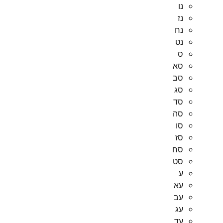
נו
נז
נח
נט
ס
סא
סב
סג
סד
סה
סו
סז
סח
סט
ע
עא
עב
עג
עד