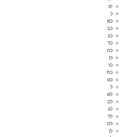
יט
כ
כא
כב
כג
כד
כה
כו
כז
כח
כט
ל
לא
לב
לג
לד
לה
לו