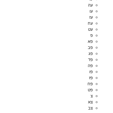
עה
עו
עז
עח
עט
פ
פא
פב
פג
פד
פה
פו
פז
פח
פט
צ
צא
צב