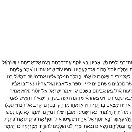
אֶת־
בְּנֵ֥י
זִלְפָּ֖ה
נְשֵׁ֣י
אָבִ֑יו
וַיָּבֵ֥א
יוֹסֵ֛ף
אֶת־
דִּבָּתָ֥ם
רָעָ֖ה
אֶל־
אֲבִיהֶֽם׃
ג
וְיִשְׂרָאֵ֗ל
וַיַּחֲלֹ֤ם
יוֹסֵף֙
חֲל֔וֹם
וַיַּגֵּ֖ד
לְאֶחָ֑יו
וַיּוֹסִ֥פוּ
ע֖וֹד
שְׂנֹ֥א
אֹתֽוֹ׃
ו
וַיֹּ֖אמֶר
אֲלֵיהֶ֑ם
לַאֲלֻמָּתִֽי׃
ח
וַיֹּ֤אמְרוּ
לוֹ֙
אֶחָ֔יו
הֲמָלֹ֤ךְ
תִּמְלֹךְ֙
עָלֵ֔ינוּ
אִם־
מָשׁ֥וֹל
תִּמְשֹׁ֖ל
בָּ֑נוּ
ָׂר֙
כּֽוֹכָבִ֔ים
מִֽשְׁתַּחֲוִ֖ים
לִֽי׃
י
וַיְסַפֵּ֣ר
אֶל־
אָבִיו֮
וְאֶל־
אֶחָיו֒
וַיִּגְעַר־
בּ֣וֹ
אָבִ֔יו
ְע֛וֹת
אֶׄתׄ־
צֹ֥אן
אֲבִיהֶ֖ם
בִּשְׁכֶֽם׃
יג
וַיֹּ֨אמֶר
יִשְׂרָאֵ֜ל
אֶל־
יוֹסֵ֗ף
הֲל֤וֹא
אַחֶ֙יךָ֙
יָּבֹ֖א
שְׁכֶֽמָה׃
טו
וַיִּמְצָאֵ֣הוּ
אִ֔ישׁ
וְהִנֵּ֥ה
תֹעֶ֖ה
בַּשָּׂדֶ֑ה
וַיִּשְׁאָלֵ֧הוּ
הָאִ֛ישׁ
לֵאמֹ֖ר
אֶחָ֔יו
וַיִּמְצָאֵ֖ם
בְּדֹתָֽן׃
יח
וַיִּרְא֥וּ
אֹת֖וֹ
מֵרָחֹ֑ק
וּבְטֶ֙רֶם֙
יִקְרַ֣ב
אֲלֵיהֶ֔ם
וַיִּֽתְנַכְּל֥וּ
֕ה
מַה־
יִּהְי֖וּ
חֲלֹמֹתָֽיו׃
כא
וַיִּשְׁמַ֣ע
רְאוּבֵ֔ן
וַיַּצִּלֵ֖הוּ
מִיָּדָ֑ם
וַיֹּ֕אמֶר
לֹ֥א
נַכֶּ֖נּוּ
נָֽפֶשׁ׃
וַֽיְהִ֕י
כַּֽאֲשֶׁר־
בָּ֥א
יוֹסֵ֖ף
אֶל־
אֶחָ֑יו
וַיַּפְשִׁ֤יטוּ
אֶת־
יוֹסֵף֙
אֶת־
כֻּתָּנְתּ֔וֹ
אֶת־
כְּתֹ֥נֶת
עָ֑ד
וּגְמַלֵּיהֶ֣ם
נֹֽשְׂאִ֗ים
נְכֹאת֙
וּצְרִ֣י
וָלֹ֔ט
הוֹלְכִ֖ים
לְהוֹרִ֥יד
מִצְרָֽיְמָה׃
כו
וַיֹּ֥אמֶר