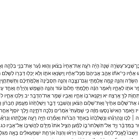
ֶן־
שְׁבַֽע־
עֶשְׂרֵ֤ה
שָׁנָה֙
הָיָ֨ה
רֹעֶ֤ה
אֶת־
אֶחָיו֙
בַּצֹּ֔אן
וְה֣וּא
נַ֗עַר
אֶת־
בְּנֵ֥י
בִלְהָ֛ה
וְ
וּ
אֶחָ֗יו
כִּֽי־
אֹת֞וֹ
אָהַ֤ב
אֲבִיהֶם֙
מִכָּל־
אֶחָ֔יו
וַֽיִּשְׂנְא֖וּ
אֹת֑וֹ
וְלֹ֥א
יָכְל֖וּ
דַּבְּר֥וֹ
לְשָׁלֹֽם׃
ה
הַשָּׂדֶ֔ה
וְהִנֵּ֛ה
קָ֥מָה
אֲלֻמָּתִ֖י
וְגַם־
נִצָּ֑בָה
וְהִנֵּ֤ה
תְסֻבֶּ֙ינָה֙
אֲלֻמֹּ֣תֵיכֶ֔ם
וַתִּֽשְׁתַּחֲוֶ֖יןָ
ֵּ֥ר
אֹת֖וֹ
לְאֶחָ֑יו
וַיֹּ֗אמֶר
הִנֵּ֨ה
חָלַ֤מְתִּֽי
חֲלוֹם֙
ע֔וֹד
וְהִנֵּ֧ה
הַשֶּׁ֣מֶשׁ
וְהַיָּרֵ֗חַ
וְאַחַ֤ד
עָש
ַּחֲוֺ֥ת
לְךָ֖
אָֽרְצָה׃
יא
וַיְקַנְאוּ־
ב֖וֹ
אֶחָ֑יו
וְאָבִ֖יו
שָׁמַ֥ר
אֶת־
הַדָּבָֽר׃
יב
וַיֵּלְכ֖וּ
אֶחָ֑יו
לִר
אֶת־
שְׁל֤וֹם
אַחֶ֙יךָ֙
וְאֶת־
שְׁל֣וֹם
הַצֹּ֔אן
וַהֲשִׁבֵ֖נִי
דָּבָ֑ר
וַיִּשְׁלָחֵ֙הוּ֙
מֵעֵ֣מֶק
חֶבְר֔וֹן
וַ
יז
וַיֹּ֤אמֶר
הָאִישׁ֙
נָסְע֣וּ
מִזֶּ֔ה
כִּ֤י
שָׁמַ֙עְתִּי֙
אֹֽמְרִ֔ים
נֵלְכָ֖ה
דֹּתָ֑יְנָה
וַיֵּ֤לֶךְ
יוֹסֵף֙
אַחַ֣ר
ָ֣ה ׀
לְכ֣וּ
וְנַֽהַרְגֵ֗הוּ
וְנַשְׁלִכֵ֙הוּ֙
בְּאַחַ֣ד
הַבֹּר֔וֹת
וְאָמַ֕רְנוּ
חַיָּ֥ה
רָעָ֖ה
אֲכָלָ֑תְהוּ
וְנִרְאֶ
֣ר
בַּמִּדְבָּ֔ר
וְיָ֖ד
אַל־
תִּשְׁלְחוּ־
ב֑וֹ
לְמַ֗עַן
הַצִּ֤יל
אֹתוֹ֙
מִיָּדָ֔ם
לַהֲשִׁיב֖וֹ
אֶל־
אָבִֽיו׃
כג
וַיֵּשְׁבוּ֮
לֶֽאֱכָל־
לֶחֶם֒
וַיִּשְׂא֤וּ
עֵֽינֵיהֶם֙
וַיִּרְא֔וּ
וְהִנֵּה֙
אֹרְחַ֣ת
יִשְׁמְעֵאלִ֔ים
בָּאָ֖ה
מִגִּלְ