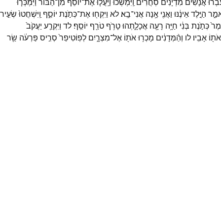
ֽעַבְרוּ֩
אֲנָשִׁ֨ים
מִדְיָנִ֜ים
סֹֽחֲרִ֗ים
וַֽיִּמְשְׁכוּ֙
וַיַּֽעֲל֤וּ
אֶת־
יוֹסֵף֙
מִן־
הַבּ֔וֹר
וַיִּמְכְּר֧וּ
ֹאמַ֑ר
הַיֶּ֣לֶד
אֵינֶ֔נּוּ
וַאֲנִ֖י
אָ֥נָה
אֲנִי־
בָֽא׃
לא
וַיִּקְח֖וּ
אֶת־
כְּתֹ֣נֶת
יוֹסֵ֑ף
וַֽיִּשְׁחֲטוּ֙
שְׂעִ֣יר
אמֶר֙
כְּתֹ֣נֶת
בְּנִ֔י
חַיָּ֥ה
רָעָ֖ה
אֲכָלָ֑תְהוּ
טָרֹ֥ף
טֹרַ֖ף
יוֹסֵֽף׃
לד
וַיִּקְרַ֤ע
יַעֲקֹב֙
אֹת֖וֹ
אָבִֽיו׃
לו
וְהַ֨מְּדָנִ֔ים
מָכְר֥וּ
אֹת֖וֹ
אֶל־
מִצְרָ֑יִם
לְפֽוֹטִיפַר֙
סְרִ֣יס
פַּרְעֹ֔ה
שַׂ֖ר