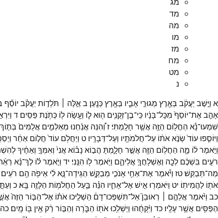
מג
מד
מה
מו
מז
מח
מט
נ
א
וַיֵּ֣שֶׁב
יַעֲקֹ֔ב
בְּאֶ֖רֶץ
מְגוּרֵ֣י
אָבִ֑יו
בְּאֶ֖רֶץ
כְּנָֽעַן׃
ב
אֵ֣לֶּה ׀
תֹּלְד֣וֹת
יַעֲקֹ֗ב
יוֹסֵ֞ף
בּ
אָהַ֤ב
אֶת־
יוֹסֵף֙
מִכָּל־
בָּנָ֔יו
כִּֽי־
בֶן־
זְקֻנִ֥ים
ה֖וּא
ל֑וֹ
וְעָ֥שָׂה
ל֖וֹ
כְּתֹ֥נֶת
פַּסִּֽים׃
ד
וַיִּרְא֣
שִׁמְעוּ־
נָ֕א
הַחֲל֥וֹם
הַזֶּ֖ה
אֲשֶׁ֥ר
חָלָֽמְתִּי׃
ז
וְ֠הִנֵּה
אֲנַ֜חְנוּ
מְאַלְּמִ֤ים
אֲלֻמִּים֙
בְּת֣וֹךְ
וַיּוֹסִ֤פוּ
עוֹד֙
שְׂנֹ֣א
אֹת֔וֹ
עַל־
חֲלֹמֹתָ֖יו
וְעַל־
דְּבָרָֽיו׃
ט
וַיַּחֲלֹ֥ם
עוֹד֙
חֲל֣וֹם
אַחֵ֔ר
וַיְסַפ
וַיֹּ֣אמֶר
ל֔וֹ
מָ֛ה
הַחֲל֥וֹם
הַזֶּ֖ה
אֲשֶׁ֣ר
חָלָ֑מְתָּ
הֲב֣וֹא
נָב֗וֹא
אֲנִי֙
וְאִמְּךָ֣
וְאַחֶ֔יךָ
לְהִשְׁת
רֹעִ֣ים
בִּשְׁכֶ֔ם
לְכָ֖ה
וְאֶשְׁלָחֲךָ֣
אֲלֵיהֶ֑ם
וַיֹּ֥אמֶר
ל֖וֹ
הִנֵּֽנִי׃
יד
וַיֹּ֣אמֶר
ל֗וֹ
לֶךְ־
נָ֨א
רְאֵ֜ה
מַה־
תְּבַקֵּֽשׁ׃
טז
וַיֹּ֕אמֶר
אֶת־
אַחַ֖י
אָנֹכִ֣י
מְבַקֵּ֑שׁ
הַגִּֽידָה־
נָּ֣א
לִ֔י
אֵיפֹ֖ה
הֵ֥ם
רֹעִֽים׃
אֹת֖וֹ
לַהֲמִיתֽוֹ׃
יט
וַיֹּאמְר֖וּ
אִ֣ישׁ
אֶל־
אָחִ֑יו
הִנֵּ֗ה
בַּ֛עַל
הַחֲלֹמ֥וֹת
הַלָּזֶ֖ה
בָּֽא׃
כ
וְעַתּ
כב
וַיֹּ֨אמֶר
אֲלֵהֶ֣ם ׀
רְאוּבֵן֮
אַל־
תִּשְׁפְּכוּ־
דָם֒
הַשְׁלִ֣יכוּ
אֹת֗וֹ
אֶל־
הַבּ֤וֹר
הַזֶּה֙
אֲשֶׁ
הַפַּסִּ֖ים
אֲשֶׁ֥ר
עָלָֽיו׃
כד
וַיִּ֨קָּחֻ֔הוּ
וַיַּשְׁלִ֥כוּ
אֹת֖וֹ
הַבֹּ֑רָה
וְהַבּ֣וֹר
רֵ֔ק
אֵ֥ין
בּ֖וֹ
מָֽיִם׃
כה