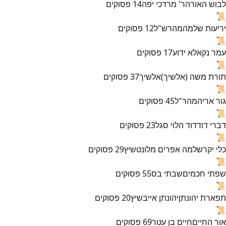
לבוש האורה
ר' מרדכי יפה
14
פסוקים
📜
יריעות שלמה
מהרש"ל
12
פסוקים
📜
עמר נקא
לא ידוע
17
פסוקים
📜
תורת משה (אלשיך)
אלשיך
37
פסוקים
📜
גור אריה
מהר"ל
45
פסוקים
📜
דברי דוד
דוד הלוי סגל
23
פסוקים
📜
כלי יקר
שלמה אפרים מלונטשיץ
29
פסוקים
📜
שפתי חכמים
שבתי בס
55
פסוקים
📜
תפארת יהונתן
יהונתן אייבשיץ
20
פסוקים
📜
אור החיים
חיים בן עטר
69
פסוקים