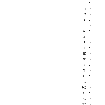
ו
ז
ח
ט
י
יא
יב
יג
יד
טו
טז
יז
יח
יט
כ
כא
כב
כג
כד