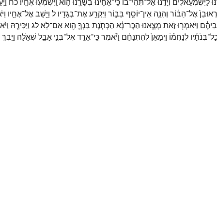
ּוּ
לַיִּשְׁמְעֵאלִ֗ים
וְיָדֵ֙נוּ֙
אַל־
תְּהִי־
ב֔וֹ
כִּֽי־
אָחִ֥ינוּ
בְשָׂרֵ֖נוּ
ה֑וּא
וַֽיִּשְׁמְע֖וּ
אֶחָֽיו׃
כח
וַיַּ
ְאוּבֵן֙
אֶל־
הַבּ֔וֹר
וְהִנֵּ֥ה
אֵין־
יוֹסֵ֖ף
בַּבּ֑וֹר
וַיִּקְרַ֖ע
אֶת־
בְּגָדָֽיו׃
ל
וַיָּ֥שָׁב
אֶל־
אֶחָ֖יו
וַיּ
בִיהֶ֔ם
וַיֹּאמְר֖וּ
זֹ֣את
מָצָ֑אנוּ
הַכֶּר־
נָ֗א
הַכְּתֹ֧נֶת
בִּנְךָ֛
הִ֖וא
אִם־
לֹֽא׃
לג
וַיַּכִּירָ֤הּ
וַיֹּ֙
כָל־
בְּנֹתָ֜יו
לְנַחֲמ֗וֹ
וַיְמָאֵן֙
לְהִתְנַחֵ֔ם
וַיֹּ֕אמֶר
כִּֽי־
אֵרֵ֧ד
אֶל־
בְּנִ֛י
אָבֵ֖ל
שְׁאֹ֑לָה
וַיֵּ֥בְךְּ