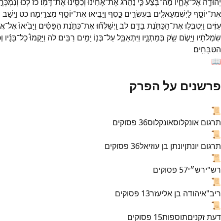
יְהוּדָ֖ה
אֶל־
אֶחָ֑יו
מַה־
בֶּ֗צַע
כִּ֤י
נַהֲרֹג֙
אֶת־
אָחִ֔ינוּ
וְכִסִּ֖ינוּ
אֶת־
דָּמֽוֹ׃
כז
לְכ֞וּ
וְנִמְכְּרֶ֣נ
אֶת־
יוֹסֵ֛ף
לַיִּשְׁמְעֵאלִ֖ים
בְּעֶשְׂרִ֣ים
כָּ֑סֶף
וַיָּבִ֥יאוּ
אֶת־
יוֹסֵ֖ף
מִצְרָֽיְמָה׃
כט
וַיָּ֤שָׁב
ר
עִזִּ֔ים
וַיִּטְבְּל֥וּ
אֶת־
הַכֻּתֹּ֖נֶת
בַּדָּֽם׃
לב
וַֽיְשַׁלְּח֞וּ
אֶת־
כְּתֹ֣נֶת
הַפַּסִּ֗ים
וַיָּבִ֙יאוּ֙
אֶל־
אֲ
שִׂמְלֹתָ֔יו
וַיָּ֥שֶׂם
שַׂ֖ק
בְּמָתְנָ֑יו
וַיִּתְאַבֵּ֥ל
עַל־
בְּנ֖וֹ
יָמִ֥ים
רַבִּֽים׃
לה
וַיָּקֻמוּ֩
כָל־
בָּנָ֨יו
וְ
הַטַּבָּחִֽים׃
📖
פרשנים על הפרק
📜
תרגום אונקלוס
אונקלוס
36
פסוקים
📜
תרגום יונתן
יונתן בן עוזיאל
36
פסוקים
📜
רש"י
רש״י
57
פסוקים
📜
ריב"א
יהודה בן אליעזר
13
פסוקים
📜
דעת זקנים
תוספות
15
פסוקים