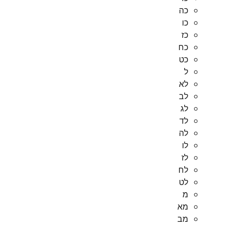
כה
כו
כז
כח
כט
ל
לא
לב
לג
לד
לה
לו
לז
לח
לט
מ
מא
מב