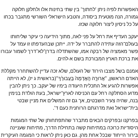
האפשרות לפיה ניתן 'לחתוך' בין שתי בחינות אלו ולחלקן חלוקה
גמורה, הנה מוטעית ביסודה, והטבע הישראלי השורשי מתגבר בכחו
על כל ניסיון ליצור חלוקה שכזו.
יעקב העדיף את רחל על פני לאה, מתוך הידיעה כי עיקר שליחותו
בעולם־הזה עתידה להתברר על ידה. ייתכן שבהעדפתו זו עמד על
פשר מאמציה של רבקה אמו, שהשתדלה בדרן־לא־דרך לשמור עבורו
את ברכת הארץ המבורכת בשם א-להים.
אמנם בשל מצבו הירוד של העולם, שלא זכה עדיין להשתחרר מקללת
האדם הראשון, "אֲרוּרָ֤ה הָֽאֲדָמָה֙ בַּֽעֲבוּרֶ֔ךָ"(בראשית ג יז), לא הייתה
אפשרות להגיע אל התכלית היעודה בימיו של יעקב. כך ניתן להבין
מדוע הסתלקה רחל עם הכניסה לארץ־ישראל, בעת הולדת בנימין
בנה, שהיה צעיר השבטים, אך גם זה המשלים את מניין שבטי
בית־ישראל ואת מדרגתם הרוחנית כעם ד'.
בפרקנו ובפרקים הבאים מתברר שהתפתחותן של שתי המגמות
היסודיות כרוכה במתיחות קשה בתחילת הדרך, מתיחות שעניינה
בירור הייחוד שבכל אחת מהן. גם כאן ניתן לראות כי המגמה העיקרית