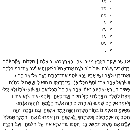
מג
מד
מה
מו
מז
מח
מט
נ
א
וַיֵּ֣שֶׁב
יַעֲקֹ֔ב
בְּאֶ֖רֶץ
מְגוּרֵ֣י
אָבִ֑יו
בְּאֶ֖רֶץ
כְּנָֽעַן׃
ב
אֵ֣לֶּה ׀
תֹּלְד֣וֹת
יַעֲקֹ֗ב
יוֹסֵ֞ף
בֶּן־
שְׁבַֽע־
עֶשְׂרֵ֤ה
שָׁנָה֙
הָיָ֨ה
רֹעֶ֤ה
אֶת־
אֶחָיו֙
בַּצֹּ֔אן
וְה֣וּא
נַ֗עַר
אֶת־
בְּנֵ֥י
בִלְהָ֛ה
וְאֶת־
בְּנֵ֥י
זִלְפָּ֖ה
נְשֵׁ֣י
אָבִ֑יו
וַיָּבֵ֥א
יוֹסֵ֛ף
אֶת־
דִּבָּתָ֥ם
רָעָ֖ה
אֶל־
אֲבִיהֶֽם׃
ג
וְיִשְׂרָאֵ֗ל
אָהַ֤ב
אֶת־
יוֹסֵף֙
מִכָּל־
בָּנָ֔יו
כִּֽי־
בֶן־
זְקֻנִ֥ים
ה֖וּא
ל֑וֹ
וְעָ֥שָׂה
ל֖וֹ
כְּתֹ֥נֶת
פַּסִּֽים׃
ד
וַיִּרְא֣וּ
אֶחָ֗יו
כִּֽי־
אֹת֞וֹ
אָהַ֤ב
אֲבִיהֶם֙
מִכָּל־
אֶחָ֔יו
וַֽיִּשְׂנְא֖וּ
אֹת֑וֹ
וְלֹ֥א
יָכְל֖וּ
דַּבְּר֥וֹ
לְשָׁלֹֽם׃
ה
וַיַּחֲלֹ֤ם
יוֹסֵף֙
חֲל֔וֹם
וַיַּגֵּ֖ד
לְאֶחָ֑יו
וַיּוֹסִ֥פוּ
ע֖וֹד
שְׂנֹ֥א
אֹתֽוֹ׃
ו
וַיֹּ֖אמֶר
אֲלֵיהֶ֑ם
שִׁמְעוּ־
נָ֕א
הַחֲל֥וֹם
הַזֶּ֖ה
אֲשֶׁ֥ר
חָלָֽמְתִּי׃
ז
וְ֠הִנֵּה
אֲנַ֜חְנוּ
מְאַלְּמִ֤ים
אֲלֻמִּים֙
בְּת֣וֹךְ
הַשָּׂדֶ֔ה
וְהִנֵּ֛ה
קָ֥מָה
אֲלֻמָּתִ֖י
וְגַם־
נִצָּ֑בָה
וְהִנֵּ֤ה
תְסֻבֶּ֙ינָה֙
אֲלֻמֹּ֣תֵיכֶ֔ם
וַתִּֽשְׁתַּחֲוֶ֖יןָ
לַאֲלֻמָּתִֽי׃
ח
וַיֹּ֤אמְרוּ
לוֹ֙
אֶחָ֔יו
הֲמָלֹ֤ךְ
תִּמְלֹךְ֙
עָלֵ֔ינוּ
אִם־
מָשׁ֥וֹל
תִּמְשֹׁ֖ל
בָּ֑נוּ
וַיּוֹסִ֤פוּ
עוֹד֙
שְׂנֹ֣א
אֹת֔וֹ
עַל־
חֲלֹמֹתָ֖יו
וְעַל־
דְּבָרָֽיו׃