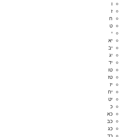
ו
ז
ח
ט
י
יא
יב
יג
יד
טו
טז
יז
יח
יט
כ
כא
כב
כג
כד