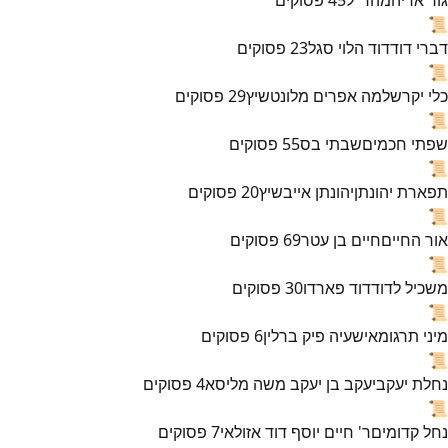
📜
דברי דוד
דוד הלוי סגל
23
פסוקים
📜
כלי יקר
שלמה אפרים מלונטשיץ
29
פסוקים
📜
שפתי חכמים
שבתי בס
55
פסוקים
📜
תפארת יהונתן
יהונתן אייבשיץ
20
פסוקים
📜
אור החיים
חיים בן עטר
69
פסוקים
📜
משכיל לדוד
דוד פארדו
30
פסוקים
📜
מיני תרגומא
ישעיה פיק ברלין
6
פסוקים
📜
נחלת יעקב
יעקב בן יעקב משה מליסא
4
פסוקים
📜
נחל קדומים
ר' חיים יוסף דוד אזולאי
7
פסוקים