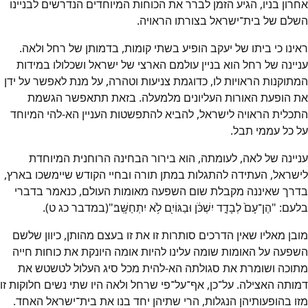
אחרון בניו, הגיע הזמן לברר את הכוחות המיוחדים הנדרשים לבניינו
השלם של בית־ישראל בצורתו הראויה.
ראינו כי ביתו של יעקב הופיע בשתי קומות, בדמותן של רחל ולאה.
עניינה של רחל הוא בניין עולמם הארצי של ישראל ושכלולו במידות
המתוקנות הראויות לו, כדוגמת צניעות וטהרה, על מנת לאפשר על ידן
את הופעת האורות העליונים מלמעלה. בזאת תתאפשר הגשמת
התכלית הראויה לישראל, להביא להתפשטות העניין הא-להי המיוחד
על כל עממי תבל.
עניינה של לאה, לעומתה, הוא בירור הבחינה הרוחנית המיוחדת
לישראל, העתידה להתגלות במתן תורה ובחיי הקודש שיימשכו בארץ,
בדרך שאיננה מקבלת שום השפעה מאומות העולם, כנאמר בדברי
בלעם: "הֶן־עָם֙ לְבָדָ֣ד יִשְׁכֹּ֔ן וּבַגּוֹיִ֖ם לֹ֥א יִתְחַשָּֽׁב׃"(במדבר כג ט).
מובן מאליו שאין הדרכים סותרות זו את זו בעצם מהותן, כיוון שלשם
השפעה על האומות שומה עלינו להיות אומה היונקת את כוחות חייה
מתוכה ושומרת את סגולתה הא-להית מכל סיג העלול לטשטש את
דמותה האצילה. על־כן, אף־על־פי שרחל ולאה היו שתי נשים חלוקות זו
מזו בהופעותיהן הנגלות, הרי שתיהן יחד בנו את בית־ישראל האחד.