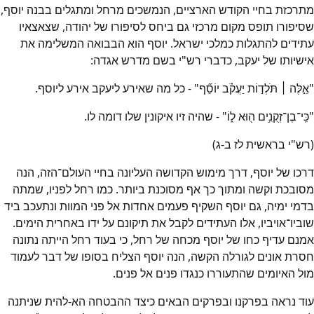
מתרכזת בחיי הקודש הארציים, הנמשכים מרחל ומתגלים בבנה יוסף,
שסיפורו תופס מקום מרכזי גם ביחס לסיפורו של יהודה, שצאצאיו
עתידים להתגלות כמלכי ישראל. יוסף הוא הבבואה המשלימה את
אישיותו של יעקב, כדברי רש"י בשם מדרש אגדה:
"אֵ֣לֶּה ׀ תֹּלְד֣וֹת יַעֲקֹ֗ב יוֹסֵ֞ף" - כל מה שאירע ליעקב אירע ליוסף.
"כִּֽי־בֶן־זְקֻנִ֥ים ה֖וּא ל֑וֹ" - שהיה זיו איקונין שלו דומה לו.
(רש"י בראשית לז ב-ג)
דרכו של יוסף, דרך מימוש הקדושה העליונה בחיי העולם־הזה, הנה
מסובכת וקשה ומתוך כך אף מסוכנת ביותר. כמו רחל לפניו, שמתה
בדמי ימיה, גם יוסף השקיף פעמים אחדות אל פני המוות ונתעכב ביד
שוביו־אויביו, אלו העתידים לקבל את תיקונם על ידו באחרית הימים.
אמנם עדיף כחו של יוסף מכחה של רחל, כי בעוד רחל הייתה נתונה
חסרת אונים לגורלה הקשה, הנה יוסף הצליח בסופו של דבר לעמוד
מול האיומים שהתעוררו כנגדו פנים אל פנים.
עוד נראה בפרקנו ובפרקים הבאים כיצד ההבטחה הא-להית שניתנה