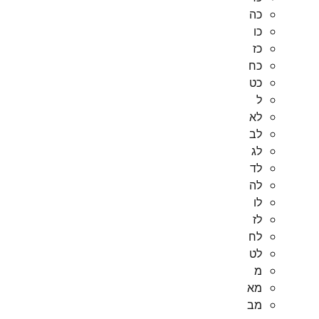
כה
כו
כז
כח
כט
ל
לא
לב
לג
לד
לה
לו
לז
לח
לט
מ
מא
מב