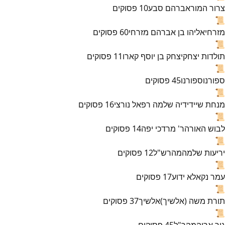
צרור המור
אברהם סבע
10
פסוקים
📜
מזרחי
אליהו בן אברהם מזרחי
60
פסוקים
📜
תולדות יצחק
יצחק בן יוסף קארו
11
פסוקים
📜
ספורנו
ספורנו
45
פסוקים
📜
מנחת שי
ידידיה שלמה רפאל נורצי
16
פסוקים
📜
לבוש האורה
ר' מרדכי יפה
14
פסוקים
📜
יריעות שלמה
מהרש"ל
12
פסוקים
📜
עמר נקא
לא ידוע
17
פסוקים
📜
תורת משה (אלשיך)
אלשיך
37
פסוקים
📜
גור אריה
מהר"ל
45
פסוקים