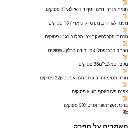
📜
חומת אנך
ר' חיים יוסף דוד אזולאי
11
פסוקים
📜
נתינה לגר
הרב נתן מרקוס אדלר
18
פסוקים
📜
הכתב והקבלה
יעקב צבי מקלנבורג
21
פסוקים
📜
הרחב דבר
נפתלי צבי יהודה ברלין
3
פסוקים
📜
מלבי"ם
מלבי"ם
36
פסוקים
📜
תורה תמימה
הרב ברוך הלוי אפשטיין
22
פסוקים
📜
צפנת פענח
יוסף רוזין
8
פסוקים
📜
ברכת אשר
אשר וסרטיל
99
פסוקים
📚
מאמרים על הפרק