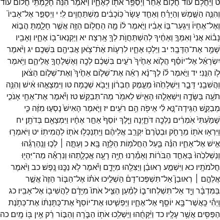
ט
וַיַּחֲלֹ֥ם
עוֹד֙
חֲל֣וֹם
אַחֵ֔ר
וַיְסַפֵּ֥ר
אֹת֖וֹ
לְאֶחָ֑יו
וַיֹּ֗אמֶר
הִנֵּ֨ה
חָלַ֤מְתִּֽי
חֲלוֹם֙
ע֔וֹד
וְהִנֵּ֧ה
הַשֶּׁ֣מֶשׁ
וְהַיָּרֵ֗חַ
וְאַחַ֤ד
עָשָׂר֙
כּֽוֹכָבִ֔ים
מִֽשְׁתַּחֲוִ֖ים
לִֽי׃
י
וַיְסַפֵּ֣ר
אֶל־
אָבִיו֮
וְאֶל־
אֶחָיו֒
וַיִּגְעַר־
בּ֣וֹ
אָבִ֔יו
וַיֹּ֣אמֶר
ל֔וֹ
מָ֛ה
הַחֲל֥וֹם
הַזֶּ֖ה
אֲשֶׁ֣ר
חָלָ֑מְתָּ
הֲב֣וֹא
נָב֗וֹא
אֲנִי֙
וְאִמְּךָ֣
וְאַחֶ֔יךָ
לְהִשְׁתַּחֲוֺ֥ת
לְךָ֖
אָֽרְצָה׃
יא
וַיְקַנְאוּ־
ב֖וֹ
אֶחָ֑יו
וְאָבִ֖יו
שָׁמַ֥ר
אֶת־
הַדָּבָֽר׃
יב
וַיֵּלְכ֖וּ
אֶחָ֑יו
לִרְע֛וֹת
אֶׄתׄ־
צֹ֥אן
אֲבִיהֶ֖ם
בִּשְׁכֶֽם׃
יג
וַיֹּ֨אמֶר
יִשְׂרָאֵ֜ל
אֶל־
יוֹסֵ֗ף
הֲל֤וֹא
אַחֶ֙יךָ֙
רֹעִ֣ים
בִּשְׁכֶ֔ם
לְכָ֖ה
וְאֶשְׁלָחֲךָ֣
אֲלֵיהֶ֑ם
וַיֹּ֥אמֶר
ל֖וֹ
הִנֵּֽנִי׃
יד
וַיֹּ֣אמֶר
ל֗וֹ
לֶךְ־
נָ֨א
רְאֵ֜ה
אֶת־
שְׁל֤וֹם
אַחֶ֙יךָ֙
וְאֶת־
שְׁל֣וֹם
הַצֹּ֔אן
וַהֲשִׁבֵ֖נִי
דָּבָ֑ר
וַיִּשְׁלָחֵ֙הוּ֙
מֵעֵ֣מֶק
חֶבְר֔וֹן
וַיָּבֹ֖א
שְׁכֶֽמָה׃
טו
וַיִּמְצָאֵ֣הוּ
אִ֔ישׁ
וְהִנֵּ֥ה
תֹעֶ֖ה
בַּשָּׂדֶ֑ה
וַיִּשְׁאָלֵ֧הוּ
הָאִ֛ישׁ
לֵאמֹ֖ר
מַה־
תְּבַקֵּֽשׁ׃
טז
וַיֹּ֕אמֶר
אֶת־
אַחַ֖י
אָנֹכִ֣י
מְבַקֵּ֑שׁ
הַגִּֽידָה־
נָּ֣א
לִ֔י
אֵיפֹ֖ה
הֵ֥ם
רֹעִֽים׃
יז
וַיֹּ֤אמֶר
הָאִישׁ֙
נָסְע֣וּ
מִזֶּ֔ה
כִּ֤י
שָׁמַ֙עְתִּי֙
אֹֽמְרִ֔ים
נֵלְכָ֖ה
דֹּתָ֑יְנָה
וַיֵּ֤לֶךְ
יוֹסֵף֙
אַחַ֣ר
אֶחָ֔יו
וַיִּמְצָאֵ֖ם
בְּדֹתָֽן׃
יח
וַיִּרְא֥וּ
אֹת֖וֹ
מֵרָחֹ֑ק
וּבְטֶ֙רֶם֙
יִקְרַ֣ב
אֲלֵיהֶ֔ם
וַיִּֽתְנַכְּל֥וּ
אֹת֖וֹ
לַהֲמִיתֽוֹ׃
יט
וַיֹּאמְר֖וּ
אִ֣ישׁ
אֶל־
אָחִ֑יו
הִנֵּ֗ה
בַּ֛עַל
הַחֲלֹמ֥וֹת
הַלָּזֶ֖ה
בָּֽא׃
כ
וְעַתָּ֣ה ׀
לְכ֣וּ
וְנַֽהַרְגֵ֗הוּ
וְנַשְׁלִכֵ֙הוּ֙
בְּאַחַ֣ד
הַבֹּר֔וֹת
וְאָמַ֕רְנוּ
חַיָּ֥ה
רָעָ֖ה
אֲכָלָ֑תְהוּ
וְנִרְאֶ֕ה
מַה־
יִּהְי֖וּ
חֲלֹמֹתָֽיו׃
כא
וַיִּשְׁמַ֣ע
רְאוּבֵ֔ן
וַיַּצִּלֵ֖הוּ
מִיָּדָ֑ם
וַיֹּ֕אמֶר
לֹ֥א
נַכֶּ֖נּוּ
נָֽפֶשׁ׃
כב
וַיֹּ֨אמֶר
אֲלֵהֶ֣ם ׀
רְאוּבֵן֮
אַל־
תִּשְׁפְּכוּ־
דָם֒
הַשְׁלִ֣יכוּ
אֹת֗וֹ
אֶל־
הַבּ֤וֹר
הַזֶּה֙
אֲשֶׁ֣ר
בַּמִּדְבָּ֔ר
וְיָ֖ד
אַל־
תִּשְׁלְחוּ־
ב֑וֹ
לְמַ֗עַן
הַצִּ֤יל
אֹתוֹ֙
מִיָּדָ֔ם
לַהֲשִׁיב֖וֹ
אֶל־
אָבִֽיו׃
כג
וַֽיְהִ֕י
כַּֽאֲשֶׁר־
בָּ֥א
יוֹסֵ֖ף
אֶל־
אֶחָ֑יו
וַיַּפְשִׁ֤יטוּ
אֶת־
יוֹסֵף֙
אֶת־
כֻּתָּנְתּ֔וֹ
אֶת־
כְּתֹ֥נֶת
הַפַּסִּ֖ים
אֲשֶׁ֥ר
עָלָֽיו׃
כד
וַיִּ֨קָּחֻ֔הוּ
וַיַּשְׁלִ֥כוּ
אֹת֖וֹ
הַבֹּ֑רָה
וְהַבּ֣וֹר
רֵ֔ק
אֵ֥ין
בּ֖וֹ
מָֽיִם׃
כה