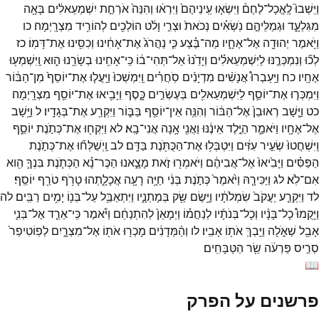
וַיֵּשְׁבוּ֮
לֶֽאֱכָל־
לֶחֶם֒
וַיִּשְׂא֤וּ
עֵֽינֵיהֶם֙
וַיִּרְא֔וּ
וְהִנֵּה֙
אֹרְחַ֣ת
יִשְׁמְעֵאלִ֔ים
בָּאָ֖ה
מִגִּלְעָ֑ד
וּגְמַלֵּיהֶ֣ם
נֹֽשְׂאִ֗ים
נְכֹאת֙
וּצְרִ֣י
וָלֹ֔ט
הוֹלְכִ֖ים
לְהוֹרִ֥יד
מִצְרָֽיְמָה׃
כו
וַיֹּ֥אמֶר
יְהוּדָ֖ה
אֶל־
אֶחָ֑יו
מַה־
בֶּ֗צַע
כִּ֤י
נַהֲרֹג֙
אֶת־
אָחִ֔ינוּ
וְכִסִּ֖ינוּ
אֶת־
דָּמֽוֹ׃
כז
לְכ֞וּ
וְנִמְכְּרֶ֣נּוּ
לַיִּשְׁמְעֵאלִ֗ים
וְיָדֵ֙נוּ֙
אַל־
תְּהִי־
ב֔וֹ
כִּֽי־
אָחִ֥ינוּ
בְשָׂרֵ֖נוּ
ה֑וּא
וַֽיִּשְׁמְע֖וּ
אֶחָֽיו׃
כח
וַיַּֽעַבְרוּ֩
אֲנָשִׁ֨ים
מִדְיָנִ֜ים
סֹֽחֲרִ֗ים
וַֽיִּמְשְׁכוּ֙
וַיַּֽעֲל֤וּ
אֶת־
יוֹסֵף֙
מִן־
הַבּ֔וֹר
וַיִּמְכְּר֧וּ
אֶת־
יוֹסֵ֛ף
לַיִּשְׁמְעֵאלִ֖ים
בְּעֶשְׂרִ֣ים
כָּ֑סֶף
וַיָּבִ֥יאוּ
אֶת־
יוֹסֵ֖ף
מִצְרָֽיְמָה׃
כט
וַיָּ֤שָׁב
רְאוּבֵן֙
אֶל־
הַבּ֔וֹר
וְהִנֵּ֥ה
אֵין־
יוֹסֵ֖ף
בַּבּ֑וֹר
וַיִּקְרַ֖ע
אֶת־
בְּגָדָֽיו׃
ל
וַיָּ֥שָׁב
אֶל־
אֶחָ֖יו
וַיֹּאמַ֑ר
הַיֶּ֣לֶד
אֵינֶ֔נּוּ
וַאֲנִ֖י
אָ֥נָה
אֲנִי־
בָֽא׃
לא
וַיִּקְח֖וּ
אֶת־
כְּתֹ֣נֶת
יוֹסֵ֑ף
וַֽיִּשְׁחֲטוּ֙
שְׂעִ֣יר
עִזִּ֔ים
וַיִּטְבְּל֥וּ
אֶת־
הַכֻּתֹּ֖נֶת
בַּדָּֽם׃
לב
וַֽיְשַׁלְּח֞וּ
אֶת־
כְּתֹ֣נֶת
הַפַּסִּ֗ים
וַיָּבִ֙יאוּ֙
אֶל־
אֲבִיהֶ֔ם
וַיֹּאמְר֖וּ
זֹ֣את
מָצָ֑אנוּ
הַכֶּר־
נָ֗א
הַכְּתֹ֧נֶת
בִּנְךָ֛
הִ֖וא
אִם־
לֹֽא׃
לג
וַיַּכִּירָ֤הּ
וַיֹּ֙אמֶר֙
כְּתֹ֣נֶת
בְּנִ֔י
חַיָּ֥ה
רָעָ֖ה
אֲכָלָ֑תְהוּ
טָרֹ֥ף
טֹרַ֖ף
יוֹסֵֽף׃
לד
וַיִּקְרַ֤ע
יַעֲקֹב֙
שִׂמְלֹתָ֔יו
וַיָּ֥שֶׂם
שַׂ֖ק
בְּמָתְנָ֑יו
וַיִּתְאַבֵּ֥ל
עַל־
בְּנ֖וֹ
יָמִ֥ים
רַבִּֽים׃
לה
וַיָּקֻמוּ֩
כָל־
בָּנָ֨יו
וְכָל־
בְּנֹתָ֜יו
לְנַחֲמ֗וֹ
וַיְמָאֵן֙
לְהִתְנַחֵ֔ם
וַיֹּ֕אמֶר
כִּֽי־
אֵרֵ֧ד
אֶל־
בְּנִ֛י
אָבֵ֖ל
שְׁאֹ֑לָה
וַיֵּ֥בְךְּ
אֹת֖וֹ
אָבִֽיו׃
לו
וְהַ֨מְּדָנִ֔ים
מָכְר֥וּ
אֹת֖וֹ
אֶל־
מִצְרָ֑יִם
לְפֽוֹטִיפַר֙
סְרִ֣יס
פַּרְעֹ֔ה
שַׂ֖ר
הַטַּבָּחִֽים׃
📖
פרשנים על הפרק