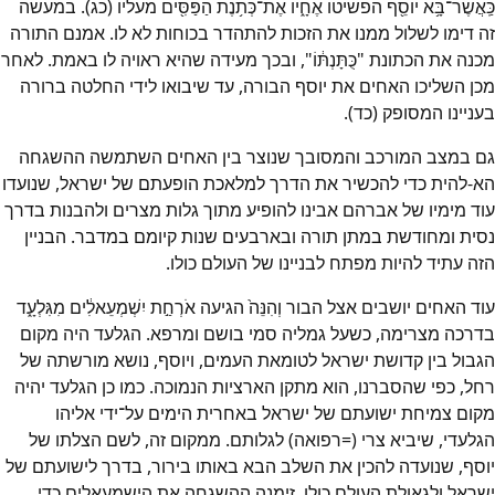
כַּֽאֲשֶׁר־בָּ֥א יוֹסֵ֖ף הפשיטו אֶחָ֑יו אֶת־כְּתֹ֥נֶת הַפַּסִּ֖ים מעליו (כג). במעשה
זה דימו לשלול ממנו את הזכות להתהדר בכוחות לא לו. אמנם התורה
מכנה את הכתונת "כֻּתָּנְתּ֔וֹ", ובכך מעידה שהיא ראויה לו באמת. לאחר
מכן השליכו האחים את יוסף הבורה, עד שיבואו לידי החלטה ברורה
בעניינו המסופק (כד).
גם במצב המורכב והמסובך שנוצר בין האחים השתמשה ההשגחה
הא-להית כדי להכשיר את הדרך למלאכת הופעתם של ישראל, שנועדו
עוד מימיו של אברהם אבינו להופיע מתוך גלות מצרים ולהבנות בדרך
נסית ומחודשת במתן תורה ובארבעים שנות קיומם במדבר. הבניין
הזה עתיד להיות מפתח לבניינו של העולם כולו.
עוד האחים יושבים אצל הבור וְהִנֵּה֙ הגיעה אֹרְחַ֣ת יִשְׁמְעֵאלִ֔ים מִגִּלְעָ֑ד
בדרכה מצרימה, כשעל גמליה סמי בושם ומרפא. הגלעד היה מקום
הגבול בין קדושת ישראל לטומאת העמים, ויוסף, נושא מורשתה של
רחל, כפי שהסברנו, הוא מתקן הארציות הנמוכה. כמו כן הגלעד יהיה
מקום צמיחת ישועתם של ישראל באחרית הימים על־ידי אליהו
הגלעדי, שיביא צרי (=רפואה) לגלותם. ממקום זה, לשם הצלתו של
יוסף, שנועדה להכין את השלב הבא באותו בירור, בדרך לישועתם של
ישראל ולגאולת העולם כולו, זימנה ההשגחה את הישמעאלים כדי