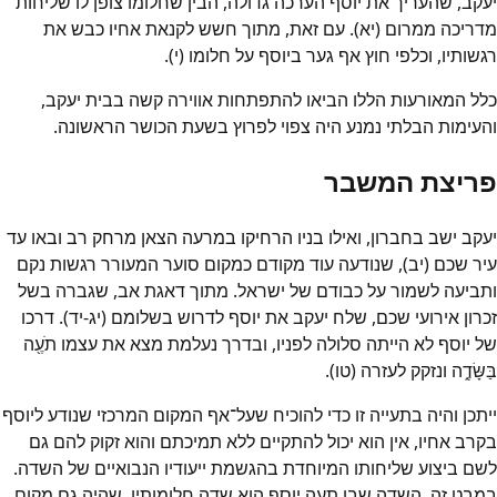
יעקב, שהעריך את יוסף הערכה גדולה, הבין שחלומו צופן לו שליחות
מדריכה ממרום (יא). עם זאת, מתוך חשש לקנאת אחיו כבש את
רגשותיו, וכלפי חוץ אף גער ביוסף על חלומו (י).
כלל המאורעות הללו הביאו להתפתחות אווירה קשה בבית יעקב,
והעימות הבלתי נמנע היה צפוי לפרוץ בשעת הכושר הראשונה.
פריצת המשבר
יעקב ישב בחברון, ואילו בניו הרחיקו במרעה הצאן מרחק רב ובאו עד
עיר שכם (יב), שנודעה עוד מקודם כמקום סוער המעורר רגשות נקם
ותביעה לשמור על כבודם של ישראל. מתוך דאגת אב, שגברה בשל
זכרון אירועי שכם, שלח יעקב את יוסף לדרוש בשלומם (יג-יד). דרכו
של יוסף לא הייתה סלולה לפניו, ובדרך נעלמת מצא את עצמו תֹעֶ֖ה
בַּשָּׂדֶ֑ה ונזקק לעזרה (טו).
ייתכן והיה בתעייה זו כדי להוכיח שעל־אף המקום המרכזי שנודע ליוסף
בקרב אחיו, אין הוא יכול להתקיים ללא תמיכתם והוא זקוק להם גם
לשם ביצוע שליחותו המיוחדת בהגשמת ייעודיו הנבואיים של השדה.
במבט זה, השדה שבו תעה יוסף הוא שדה חלומותיו, שהיה גם מקום