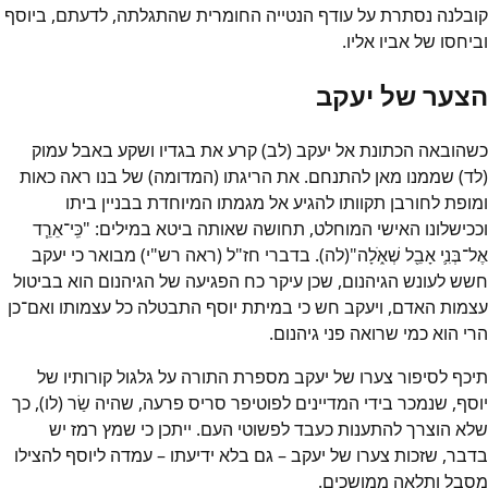
קובלנה נסתרת על עודף הנטייה החומרית שהתגלתה, לדעתם, ביוסף
וביחסו של אביו אליו.
הצער של יעקב
כשהובאה הכתונת אל יעקב (לב) קרע את בגדיו ושקע באבל עמוק
(לד) שממנו מאן להתנחם. את הריגתו (המדומה) של בנו ראה כאות
ומופת לחורבן תקוותו להגיע אל מגמתו המיוחדת בבניין ביתו
וככישלונו האישי המוחלט, תחושה שאותה ביטא במילים: "כִּֽי־אֵרֵ֧ד
אֶל־בְּנִ֛י אָבֵ֖ל שְׁאֹ֑לָה"(לה). בדברי חז"ל (ראה רש"י) מבואר כי יעקב
חשש לעונש הגיהנום, שכן עיקר כח הפגיעה של הגיהנום הוא בביטול
עצמות האדם, ויעקב חש כי במיתת יוסף התבטלה כל עצמותו ואם־כן
הרי הוא כמי שרואה פני גיהנום.
תיכף לסיפור צערו של יעקב מספרת התורה על גלגול קורותיו של
יוסף, שנמכר בידי המדיינים לפוטיפר סריס פרעה, שהיה שַׂר (לו), כך
שלא הוצרך להתענות כעבד לפשוטי העם. ייתכן כי שמץ רמז יש
בדבר, שזכות צערו של יעקב – גם בלא ידיעתו – עמדה ליוסף להצילו
מסבל ותלאה ממושכים.