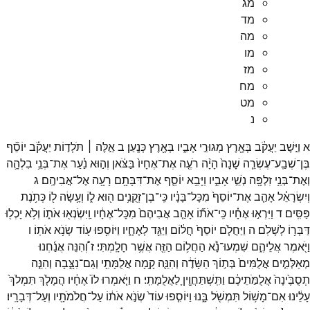
מג
מד
מה
מו
מז
מח
מט
נ
א
וַיֵּ֣שֶׁב
יַעֲקֹ֔ב
בְּאֶ֖רֶץ
מְגוּרֵ֣י
אָבִ֑יו
בְּאֶ֖רֶץ
כְּנָֽעַן׃
ב
אֵ֣לֶּה ׀
תֹּלְד֣וֹת
יַעֲקֹ֗ב
יוֹסֵ֞ף
בֶּן־
שְׁבַֽע־
עֶשְׂרֵ֤ה
שָׁנָה֙
הָיָ֨ה
רֹעֶ֤ה
אֶת־
אֶחָיו֙
בַּצֹּ֔אן
וְה֣וּא
נַ֗עַר
אֶת־
בְּנֵ֥י
בִלְהָ֛ה
וְאֶת־
בְּנֵ֥י
זִלְפָּ֖ה
נְשֵׁ֣י
אָבִ֑יו
וַיָּבֵ֥א
יוֹסֵ֛ף
אֶת־
דִּבָּתָ֥ם
רָעָ֖ה
אֶל־
אֲבִיהֶֽם׃
ג
וְיִשְׂרָאֵ֗ל
אָהַ֤ב
אֶת־
יוֹסֵף֙
מִכָּל־
בָּנָ֔יו
כִּֽי־
בֶן־
זְקֻנִ֥ים
ה֖וּא
ל֑וֹ
וְעָ֥שָׂה
ל֖וֹ
כְּתֹ֥נֶת
פַּסִּֽים׃
ד
וַיִּרְא֣וּ
אֶחָ֗יו
כִּֽי־
אֹת֞וֹ
אָהַ֤ב
אֲבִיהֶם֙
מִכָּל־
אֶחָ֔יו
וַֽיִּשְׂנְא֖וּ
אֹת֑וֹ
וְלֹ֥א
יָכְל֖וּ
דַּבְּר֥וֹ
לְשָׁלֹֽם׃
ה
וַיַּחֲלֹ֤ם
יוֹסֵף֙
חֲל֔וֹם
וַיַּגֵּ֖ד
לְאֶחָ֑יו
וַיּוֹסִ֥פוּ
ע֖וֹד
שְׂנֹ֥א
אֹתֽוֹ׃
ו
וַיֹּ֖אמֶר
אֲלֵיהֶ֑ם
שִׁמְעוּ־
נָ֕א
הַחֲל֥וֹם
הַזֶּ֖ה
אֲשֶׁ֥ר
חָלָֽמְתִּי׃
ז
וְ֠הִנֵּה
אֲנַ֜חְנוּ
מְאַלְּמִ֤ים
אֲלֻמִּים֙
בְּת֣וֹךְ
הַשָּׂדֶ֔ה
וְהִנֵּ֛ה
קָ֥מָה
אֲלֻמָּתִ֖י
וְגַם־
נִצָּ֑בָה
וְהִנֵּ֤ה
תְסֻבֶּ֙ינָה֙
אֲלֻמֹּ֣תֵיכֶ֔ם
וַתִּֽשְׁתַּחֲוֶ֖יןָ
לַאֲלֻמָּתִֽי׃
ח
וַיֹּ֤אמְרוּ
לוֹ֙
אֶחָ֔יו
הֲמָלֹ֤ךְ
תִּמְלֹךְ֙
עָלֵ֔ינוּ
אִם־
מָשׁ֥וֹל
תִּמְשֹׁ֖ל
בָּ֑נוּ
וַיּוֹסִ֤פוּ
עוֹד֙
שְׂנֹ֣א
אֹת֔וֹ
עַל־
חֲלֹמֹתָ֖יו
וְעַל־
דְּבָרָֽיו׃