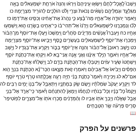
וַיֵּשְׁבוּ֮
לֶֽאֱכָל־
לֶחֶם֒
וַיִּשְׂא֤וּ
עֵֽינֵיהֶם֙
וַיִּרְא֔וּ
וְהִנֵּה֙
אֹרְחַ֣ת
יִשְׁמְעֵאלִ֔ים
בָּאָ֖ה
מִגִּלְעָ֑ד
וּגְמַלֵּיהֶ֣ם
נֹֽשְׂאִ֗ים
נְכֹאת֙
וּצְרִ֣י
וָלֹ֔ט
הוֹלְכִ֖ים
לְהוֹרִ֥יד
מִצְרָֽיְמָה׃
כו
וַיֹּ֥אמֶר
יְהוּדָ֖ה
אֶל־
אֶחָ֑יו
מַה־
בֶּ֗צַע
כִּ֤י
נַהֲרֹג֙
אֶת־
אָחִ֔ינוּ
וְכִסִּ֖ינוּ
אֶת־
דָּמֽוֹ׃
כז
לְכ֞וּ
וְנִמְכְּרֶ֣נּוּ
לַיִּשְׁמְעֵאלִ֗ים
וְיָדֵ֙נוּ֙
אַל־
תְּהִי־
ב֔וֹ
כִּֽי־
אָחִ֥ינוּ
בְשָׂרֵ֖נוּ
ה֑וּא
וַֽיִּשְׁמְע֖וּ
אֶחָֽיו׃
כח
וַיַּֽעַבְרוּ֩
אֲנָשִׁ֨ים
מִדְיָנִ֜ים
סֹֽחֲרִ֗ים
וַֽיִּמְשְׁכוּ֙
וַיַּֽעֲל֤וּ
אֶת־
יוֹסֵף֙
מִן־
הַבּ֔וֹר
וַיִּמְכְּר֧וּ
אֶת־
יוֹסֵ֛ף
לַיִּשְׁמְעֵאלִ֖ים
בְּעֶשְׂרִ֣ים
כָּ֑סֶף
וַיָּבִ֥יאוּ
אֶת־
יוֹסֵ֖ף
מִצְרָֽיְמָה׃
כט
וַיָּ֤שָׁב
רְאוּבֵן֙
אֶל־
הַבּ֔וֹר
וְהִנֵּ֥ה
אֵין־
יוֹסֵ֖ף
בַּבּ֑וֹר
וַיִּקְרַ֖ע
אֶת־
בְּגָדָֽיו׃
ל
וַיָּ֥שָׁב
אֶל־
אֶחָ֖יו
וַיֹּאמַ֑ר
הַיֶּ֣לֶד
אֵינֶ֔נּוּ
וַאֲנִ֖י
אָ֥נָה
אֲנִי־
בָֽא׃
לא
וַיִּקְח֖וּ
אֶת־
כְּתֹ֣נֶת
יוֹסֵ֑ף
וַֽיִּשְׁחֲטוּ֙
שְׂעִ֣יר
עִזִּ֔ים
וַיִּטְבְּל֥וּ
אֶת־
הַכֻּתֹּ֖נֶת
בַּדָּֽם׃
לב
וַֽיְשַׁלְּח֞וּ
אֶת־
כְּתֹ֣נֶת
הַפַּסִּ֗ים
וַיָּבִ֙יאוּ֙
אֶל־
אֲבִיהֶ֔ם
וַיֹּאמְר֖וּ
זֹ֣את
מָצָ֑אנוּ
הַכֶּר־
נָ֗א
הַכְּתֹ֧נֶת
בִּנְךָ֛
הִ֖וא
אִם־
לֹֽא׃
לג
וַיַּכִּירָ֤הּ
וַיֹּ֙אמֶר֙
כְּתֹ֣נֶת
בְּנִ֔י
חַיָּ֥ה
רָעָ֖ה
אֲכָלָ֑תְהוּ
טָרֹ֥ף
טֹרַ֖ף
יוֹסֵֽף׃
לד
וַיִּקְרַ֤ע
יַעֲקֹב֙
שִׂמְלֹתָ֔יו
וַיָּ֥שֶׂם
שַׂ֖ק
בְּמָתְנָ֑יו
וַיִּתְאַבֵּ֥ל
עַל־
בְּנ֖וֹ
יָמִ֥ים
רַבִּֽים׃
לה
וַיָּקֻמוּ֩
כָל־
בָּנָ֨יו
וְכָל־
בְּנֹתָ֜יו
לְנַחֲמ֗וֹ
וַיְמָאֵן֙
לְהִתְנַחֵ֔ם
וַיֹּ֕אמֶר
כִּֽי־
אֵרֵ֧ד
אֶל־
בְּנִ֛י
אָבֵ֖ל
שְׁאֹ֑לָה
וַיֵּ֥בְךְּ
אֹת֖וֹ
אָבִֽיו׃
לו
וְהַ֨מְּדָנִ֔ים
מָכְר֥וּ
אֹת֖וֹ
אֶל־
מִצְרָ֑יִם
לְפֽוֹטִיפַר֙
סְרִ֣יס
פַּרְעֹ֔ה
שַׂ֖ר
הַטַּבָּחִֽים׃
📖
פרשנים על הפרק