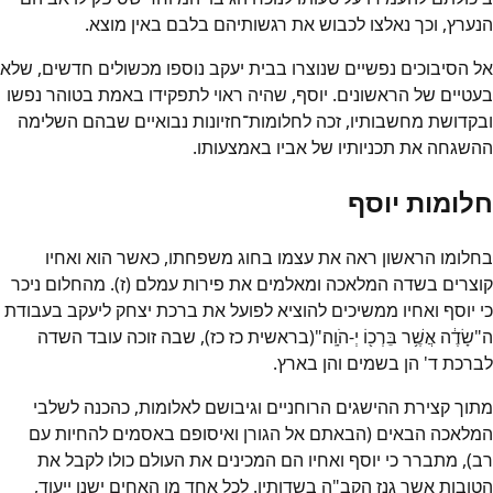
הנערץ, וכך נאלצו לכבוש את רגשותיהם בלבם באין מוצא.
אל הסיבוכים נפשיים שנוצרו בבית יעקב נוספו מכשולים חדשים, שלא
בעטיים של הראשונים. יוסף, שהיה ראוי לתפקידו באמת בטוהר נפשו
ובקדושת מחשבותיו, זכה לחלומות־חזיונות נבואיים שבהם השלימה
ההשגחה את תכניותיו של אביו באמצעותו.
חלומות יוסף
בחלומו הראשון ראה את עצמו בחוג משפחתו, כאשר הוא ואחיו
קוצרים בשדה המלאכה ומאלמים את פירות עמלם (ז). מהחלום ניכר
כי יוסף ואחיו ממשיכים להוציא לפועל את ברכת יצחק ליעקב בעבודת
ה"שָׂדֶ֔ה אֲשֶׁ֥ר בֵּרְכ֖וֹ יְ-הֹוָֽה׃"(בראשית כז כז), שבה זוכה עובד השדה
לברכת ד' הן בשמים והן בארץ.
מתוך קצירת ההישגים הרוחניים וגיבושם לאלומות, כהכנה לשלבי
המלאכה הבאים (הבאתם אל הגורן ואיסופם באסמים להחיות עם
רב), מתברר כי יוסף ואחיו הם המכינים את העולם כולו לקבל את
הטובות אשר גנז הקב"ה בשדותיו. לכל אחד מן האחים ישנו ייעוד,