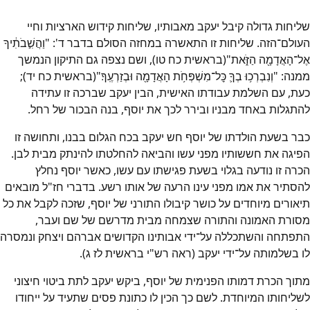
שליחות גדולה קיבל יעקב מאבותיו, שליחות קידוש הארציות וחיי
העולם־הזה. שליחות זו התאשרה במחזה הסולם בדבר ד': "וַהֲשִׁ֣בֹתִ֔יךָ
אֶל־הָאֲדָמָ֖ה הַזֹּ֑את"(בראשית כח טו), ושם נצפה גם התיקון הנמשך
ממנה: "וְנִבְרְכ֥וּ בְךָ֛ כׇּל־מִשְׁפְּחֹ֥ת הָאֲדָמָ֖ה וּבְזַרְעֶֽךָ׃"(בראשית כח יד);
כעת, עם השלמת עבודתו האישית, הבין יעקב שברכה זו עתידה
להתגלות באחד מבניו ובירר לכך את יוסף, בנה הבכור של רחל.
כבר בשעת הולדתו של יוסף חש יעקב בכח הגלום בבנו, ותחושה זו
הפיגה את חששותיו מפני עשו והביאה להחלטתו להינתק מבית לבן.
הכרה זו נודעה בגלוי בשעת פגישתו עם עשו, כאשר יוסף נחלץ
להסתיר את אמו מפני עינו הרעה של אותו רשע. בדברי חז"ל מובאים
תיאורים מיוחדים על כושר קיבולו התורני של יוסף, שזכה לקבל את כל
מסורת האמונה והתורה שצמחה מבית מדרשם של שם ועבר,
התפתחה והשתכללה על־ידי אבותינו הקדושים אברהם ויצחק ונמסרה
לו בשלמותה על־ידי יעקב (ראה רש"י בראשית לז ג).
מתוך הכרת דמותו הפנימית של יוסף, ביקש יעקב לתת ביטוי חיצוני
לשליחותו המיוחדת. לשם כך הכין לו כתונת פסים שתעיד על ייחודו