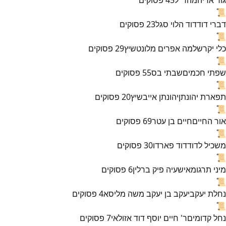
📜
דברי דוד
דוד הלוי סגל
23
פסוקים
📜
כלי יקר
שלמה אפרים מלונטשיץ
29
פסוקים
📜
שפתי חכמים
שבתי בס
55
פסוקים
📜
תפארת יהונתן
יהונתן אייבשיץ
20
פסוקים
📜
אור החיים
חיים בן עטר
69
פסוקים
📜
משכיל לדוד
דוד פארדו
30
פסוקים
📜
מיני תרגומא
ישעיה פיק ברלין
6
פסוקים
📜
נחלת יעקב
יעקב בן יעקב משה מליסא
4
פסוקים
📜
נחל קדומים
ר' חיים יוסף דוד אזולאי
7
פסוקים