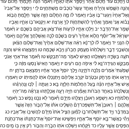
ט
וַיַּחֲלֹ֥ם
עוֹד֙
חֲל֣וֹם
אַחֵ֔ר
וַיְסַפֵּ֥ר
אֹת֖וֹ
לְאֶחָ֑יו
וַיֹּ֗אמֶר
הִנֵּ֨ה
חָלַ֤מְתִּֽי
חֲלוֹם֙
ע֔וֹד
וְהִנֵּ֧ה
הַשֶּׁ֣מֶשׁ
וְהַיָּרֵ֗חַ
וְאַחַ֤ד
עָשָׂר֙
כּֽוֹכָבִ֔ים
מִֽשְׁתַּחֲוִ֖ים
לִֽי׃
י
וַיְסַפֵּ֣ר
אֶל־
אָבִיו֮
וְאֶל־
אֶחָיו֒
וַיִּגְעַר־
בּ֣וֹ
אָבִ֔יו
וַיֹּ֣אמֶר
ל֔וֹ
מָ֛ה
הַחֲל֥וֹם
הַזֶּ֖ה
אֲשֶׁ֣ר
חָלָ֑מְתָּ
הֲב֣וֹא
נָב֗וֹא
אֲנִי֙
וְאִמְּךָ֣
וְאַחֶ֔יךָ
לְהִשְׁתַּחֲוֺ֥ת
לְךָ֖
אָֽרְצָה׃
יא
וַיְקַנְאוּ־
ב֖וֹ
אֶחָ֑יו
וְאָבִ֖יו
שָׁמַ֥ר
אֶת־
הַדָּבָֽר׃
יב
וַיֵּלְכ֖וּ
אֶחָ֑יו
לִרְע֛וֹת
אֶׄתׄ־
צֹ֥אן
אֲבִיהֶ֖ם
בִּשְׁכֶֽם׃
יג
וַיֹּ֨אמֶר
יִשְׂרָאֵ֜ל
אֶל־
יוֹסֵ֗ף
הֲל֤וֹא
אַחֶ֙יךָ֙
רֹעִ֣ים
בִּשְׁכֶ֔ם
לְכָ֖ה
וְאֶשְׁלָחֲךָ֣
אֲלֵיהֶ֑ם
וַיֹּ֥אמֶר
ל֖וֹ
הִנֵּֽנִי׃
יד
וַיֹּ֣אמֶר
ל֗וֹ
לֶךְ־
נָ֨א
רְאֵ֜ה
אֶת־
שְׁל֤וֹם
אַחֶ֙יךָ֙
וְאֶת־
שְׁל֣וֹם
הַצֹּ֔אן
וַהֲשִׁבֵ֖נִי
דָּבָ֑ר
וַיִּשְׁלָחֵ֙הוּ֙
מֵעֵ֣מֶק
חֶבְר֔וֹן
וַיָּבֹ֖א
שְׁכֶֽמָה׃
טו
וַיִּמְצָאֵ֣הוּ
אִ֔ישׁ
וְהִנֵּ֥ה
תֹעֶ֖ה
בַּשָּׂדֶ֑ה
וַיִּשְׁאָלֵ֧הוּ
הָאִ֛ישׁ
לֵאמֹ֖ר
מַה־
תְּבַקֵּֽשׁ׃
טז
וַיֹּ֕אמֶר
אֶת־
אַחַ֖י
אָנֹכִ֣י
מְבַקֵּ֑שׁ
הַגִּֽידָה־
נָּ֣א
לִ֔י
אֵיפֹ֖ה
הֵ֥ם
רֹעִֽים׃
יז
וַיֹּ֤אמֶר
הָאִישׁ֙
נָסְע֣וּ
מִזֶּ֔ה
כִּ֤י
שָׁמַ֙עְתִּי֙
אֹֽמְרִ֔ים
נֵלְכָ֖ה
דֹּתָ֑יְנָה
וַיֵּ֤לֶךְ
יוֹסֵף֙
אַחַ֣ר
אֶחָ֔יו
וַיִּמְצָאֵ֖ם
בְּדֹתָֽן׃
יח
וַיִּרְא֥וּ
אֹת֖וֹ
מֵרָחֹ֑ק
וּבְטֶ֙רֶם֙
יִקְרַ֣ב
אֲלֵיהֶ֔ם
וַיִּֽתְנַכְּל֥וּ
אֹת֖וֹ
לַהֲמִיתֽוֹ׃
יט
וַיֹּאמְר֖וּ
אִ֣ישׁ
אֶל־
אָחִ֑יו
הִנֵּ֗ה
בַּ֛עַל
הַחֲלֹמ֥וֹת
הַלָּזֶ֖ה
בָּֽא׃
כ
וְעַתָּ֣ה ׀
לְכ֣וּ
וְנַֽהַרְגֵ֗הוּ
וְנַשְׁלִכֵ֙הוּ֙
בְּאַחַ֣ד
הַבֹּר֔וֹת
וְאָמַ֕רְנוּ
חַיָּ֥ה
רָעָ֖ה
אֲכָלָ֑תְהוּ
וְנִרְאֶ֕ה
מַה־
יִּהְי֖וּ
חֲלֹמֹתָֽיו׃
כא
וַיִּשְׁמַ֣ע
רְאוּבֵ֔ן
וַיַּצִּלֵ֖הוּ
מִיָּדָ֑ם
וַיֹּ֕אמֶר
לֹ֥א
נַכֶּ֖נּוּ
נָֽפֶשׁ׃
כב
וַיֹּ֨אמֶר
אֲלֵהֶ֣ם ׀
רְאוּבֵן֮
אַל־
תִּשְׁפְּכוּ־
דָם֒
הַשְׁלִ֣יכוּ
אֹת֗וֹ
אֶל־
הַבּ֤וֹר
הַזֶּה֙
אֲשֶׁ֣ר
בַּמִּדְבָּ֔ר
וְיָ֖ד
אַל־
תִּשְׁלְחוּ־
ב֑וֹ
לְמַ֗עַן
הַצִּ֤יל
אֹתוֹ֙
מִיָּדָ֔ם
לַהֲשִׁיב֖וֹ
אֶל־
אָבִֽיו׃
כג
וַֽיְהִ֕י
כַּֽאֲשֶׁר־
בָּ֥א
יוֹסֵ֖ף
אֶל־
אֶחָ֑יו
וַיַּפְשִׁ֤יטוּ
אֶת־
יוֹסֵף֙
אֶת־
כֻּתָּנְתּ֔וֹ
אֶת־
כְּתֹ֥נֶת
הַפַּסִּ֖ים
אֲשֶׁ֥ר
עָלָֽיו׃
כד
וַיִּ֨קָּחֻ֔הוּ
וַיַּשְׁלִ֥כוּ
אֹת֖וֹ
הַבֹּ֑רָה
וְהַבּ֣וֹר
רֵ֔ק
אֵ֥ין
בּ֖וֹ
מָֽיִם׃
כה