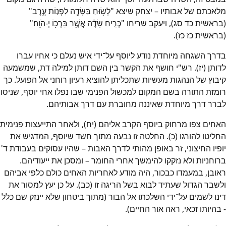
מלאכתם של אבותיו – יצחק שיצא "לָשׂ֥וּחַ בַּשָּׂדֶ֖ה לִפְנ֣וֹת עָ֑רֶב"
(בראשית כד סג), ויעקב שריחו "כְּרֵ֣יחַ שָׂדֶ֔ה אֲשֶׁ֥ר בֵּרְכ֖וֹ יְ-הֹוָֽה׃"
(בראשית כז כז).
בדרך השגחה מיוחדת נודע ליוסף על־ידי איש נעלם כי אחיו עברו
לדותן (יז). רש"י חושף את הקשר בין השם דותן למילה דת, שמשמעה
קיבוץ של הנהגות מעשיות שתכליתן להוציא רעיון רוחני אל הפועל. כך
רומזת התורה בשם המקום למכשול הפנימי שבו נפלו אחי יוסף, שניסו
לברר דרך מיוחדת שאיננה מחוברת עם דרך אבותיהם.
האחים צפו מרחוק ביוסף הקרב אליהם (יח), ולאחר התייעצות פנימית
החליטו להורגו (כ). החלטה זו נבעה מתוך חשד שיוסף, המדגיש את
יופיו החיצוני, זר באופן מהותי לדרך האבות – שהיו עסוקים בעבודת ד'
ברוחניות ולא נזקקו להימשך אחרי החומר – ומסכן את ייעודיהם.
ראובן, במעמדו כבכור, היה מודע לאחריות האחים כולם כלפי אביהם
ולשבר הגדול שעתיד לבוא בשל הריגה זו (כב). על כן יעץ למסור את
דינו לשמים על־ידי השלכתו אל הבור (מתוך ביטחון שלא יינזק שם כלל
- בהיותו זכאי, ראה אור החיים).