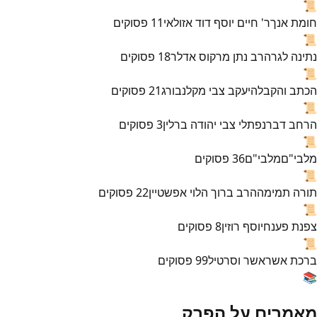
📜
חומת אנך
ר' חיים יוסף דוד אזולאי
11
פסוקים
📜
נתינה לגר
הרב נתן מרקוס אדלר
18
פסוקים
📜
הכתב והקבלה
יעקב צבי מקלנבורג
21
פסוקים
📜
הרחב דבר
נפתלי צבי יהודה ברלין
3
פסוקים
📜
מלבי"ם
מלבי"ם
36
פסוקים
📜
תורה תמימה
הרב ברוך הלוי אפשטיין
22
פסוקים
📜
צפנת פענח
יוסף רוזין
8
פסוקים
📜
ברכת אשר
אשר וסרטיל
99
פסוקים
📚
מאמרים על הפרק