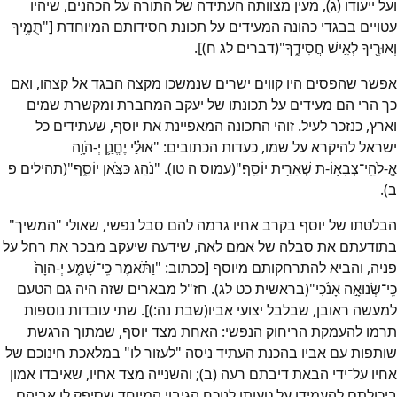
ועל ייעודו (ג), מעין מצוותה העתידה של התורה על הכהנים, שיהיו
עטויים בבגדי כהונה המעידים על תכונת חסידותם המיוחדת ["תֻּמֶּ֥יךָ
וְאוּרֶ֖יךָ לְאִ֣ישׁ חֲסִידֶ֑ךָ"(דברים לג ח)].
אפשר שהפסים היו קווים ישרים שנמשכו מקצה הבגד אל קצהו, ואם
כך הרי הם מעידים על תכונתו של יעקב המחברת ומקשרת שמים
וארץ, כנזכר לעיל. זוהי התכונה המאפיינת את יוסף, שעתידים כל
ישראל להיקרא על שמו, כעדות הכתובים: "אוּלַ֗י יֶחֱנַ֛ן יְ-הֹוָ֥ה
אֱ-לֹהֵֽי־צְבָא֖וֹ-ת שְׁאֵרִ֥ית יוֹסֵֽף׃"(עמוס ה טו). "נֹהֵ֣ג כַּצֹּ֣אן יוֹסֵ֑ף"(תהילים פ
ב).
הבלטתו של יוסף בקרב אחיו גרמה להם סבל נפשי, שאולי "המשיך"
בתודעתם את סבלה של אמם לאה, שידעה שיעקב מבכר את רחל על
פניה, והביא להתרחקותם מיוסף [ככתוב: "וַתֹּ֗אמֶר כִּֽי־שָׁמַ֤ע יְ-הוָה֙
כִּֽי־שְׂנוּאָ֣ה אָנֹ֔כִי"(בראשית כט לג). חז"ל מבארים שזה היה גם הטעם
למעשה ראובן, שבלבל יצועי אביו(שבת נה:)]. שתי עובדות נוספות
תרמו להעמקת הריחוק הנפשי: האחת מצד יוסף, שמתוך הרגשת
שותפות עם אביו בהכנת העתיד ניסה "לעזור לו" במלאכת חינוכם של
אחיו על־ידי הבאת דיבתם רעה (ב); והשנייה מצד אחיו, שאיבדו אמון
ביכולתם להעמידו על טעותו לנוכח הגיבוי המיוחד שסיפק לו אביהם