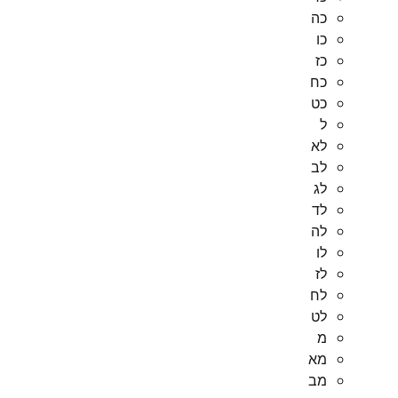
כה
כו
כז
כח
כט
ל
לא
לב
לג
לד
לה
לו
לז
לח
לט
מ
מא
מב