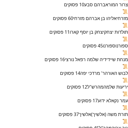
צרור המור
אברהם סבע
10
פסוקים
📜
מזרחי
אליהו בן אברהם מזרחי
60
פסוקים
📜
תולדות יצחק
יצחק בן יוסף קארו
11
פסוקים
📜
ספורנו
ספורנו
45
פסוקים
📜
מנחת שי
ידידיה שלמה רפאל נורצי
16
פסוקים
📜
לבוש האורה
ר' מרדכי יפה
14
פסוקים
📜
יריעות שלמה
מהרש"ל
12
פסוקים
📜
עמר נקא
לא ידוע
17
פסוקים
📜
תורת משה (אלשיך)
אלשיך
37
פסוקים
📜
גור אריה
מהר"ל
45
פסוקים