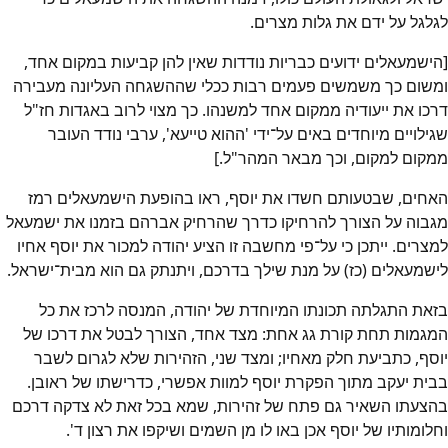
לגלגל על ידם את גלות מצרים.
[הישמעאלים ידועים כבריות נודדות שאין להן קביעות במקום אחד,
ומשום כך משמשים פעמים רבות ככלי שההשגחה העליונה מעבירה
דרכו את ייעודיה ממקום אחד למשנהו. כך מצוי לרוב באגדות חז"ל
שגילויים מיוחדים באים על־ידי 'ההוא טייעא', ערבי נודד העובר
ממקום למקום, וכך מבאר המהר"ל.]
האחים, שבטעותם חשדו את יוסף, ראו בהופעת הישמעאלים רמז
מגבוה על הצורך להרחיקו כדרך שהרחיק אברהם בזמנו את ישמעאל
למצרים. ייתכן כי על־פי מחשבה זו הציע יהודה למכור את יוסף אחיו
לישמעאלים (כז) על מנת שילך בדרכם, ויתנתק גם הוא מבית־ישראל.
בזאת התגלתה תכונתו המיוחדת של יהודה, המנסה לרכז את כל
המגמות תחת קורת גג אחת: מצד אחד, הצורך לבטל את דרכו של
יוסף, כתביעת חלק מאחיו; ומצד שני, הזהירות שלא לגרום לשבר
בבית יעקב מתוך הפקרת יוסף למוות אפשרי, כדרישתו של ראובן.
בהצעתו השאיר גם פתח של זהירות, שמא בכל זאת לא צדקה דרכם
וחלומותיו של יוסף אכן באו לו מן השמים ושיקפו את רצון ד'.