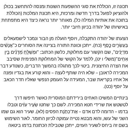
תכונה זו, הכוללת את סוגי ההשפעות השונות ומנסה להתחשב בכולן
ולהוציאן לפועל בדרך חדשה ומרכזת, היא תכונת המלכות (הכוללת
בתוכה את אותיות המילה כל). מאוחר יותר נראה כיצד היא מתפתחת
באישיותו של יהודה בכיוון חיובי יותר.
הצעתו של יהודה התקבלה, ויוסף הועלה מן הבור ונמכר לישמעאלים
בְּעֶשְׂרִ֣ים כָּ֑סֶף (כח). ייתכן וכוונת התורה בציינה את הסוחרים כ"אֲנָשִׁ֨ים
מִדְיָנִ֜ים", שם הקשור עם מחלוקת, כלשון הכתוב: "וּמְשַׁלֵּ֥חַ מְ֝דָנִ֗ים בֵּ֣ין
אַחִֽים׃"(משלי ו יט), ללמד על הקושי של המחלוקת הפנימית שסיבב
את הצרה החיצונית. ביטוי לכך מתגלה בהמשך הדברים, כשנודע דבר
המכירה לראובן – שלא היה שותף לעצה – והוא קורע את בגדיו ופונה
אל אחיו בקריאת שבר, המעידה על העומק הנפשי שאליו חדר הכאב
על יוסף (כט).
בינתיים המשיכו האחים בירידתם המוסרית כאשר חיפשו דרך
לטשטש את שרידי חטא המכירה. לשם כך שחטו שְׂעִ֣יר עִזִּ֔ים וטבלו
בדמו – הדומה לדם אדם – אֶת־כְּתֹ֣נֶת הפסים (לא). שעיר הוא גם שמו
השני של עשו, והוא מבטא נטייה עמוקה לכיוון החומר. לאור השימוש
בשם זה ביחס לשעיר העזים, ייתכן שטבילת הכתונת בדמו ביטאה