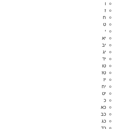
ו
ז
ח
ט
י
יא
יב
יג
יד
טו
טז
יז
יח
יט
כ
כא
כב
כג
כד