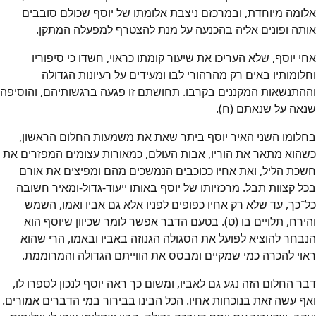
אלומה מיוחדת, ובמרכזם ניצבת אלומתו של יוסף שכולם סובבים
אותה ופונים אליה בהכנעה על מנת להצטרף למפעלה המתקן.
אחי יוסף, שלא העריכו את שיעור קומתו כראוי, חשדו כי סיפוריו
וחלומותיו באים רק מהרהורי לבו ומעידים על רעיונות הגדולה
וההתנשאות המקננים בקרבו. תחושתם זו פגעה ברגשותיהם, והוסיפה
שנאה על שנאתם (ח).
בחלומו השני האיר יוסף ביתר שאת את משמעות החלום הראשון,
כשהוא מתאר את הוריו, אבות העולם, כמאורות עצומים המפזרים את
חשכת הליל, ואת אחיו ככוכבים הנמשכים מהם ומפיצים את אורם
בכל קצוות תבל. מרכזיותו של יוסף באותו ייעוד-גדול-ומאיר חשובה
כל־כך, עד שלא רק אחיו כפופים לפניו אלא גם אביו ואמו, השמש
והירח, תלויים בו (ט). בטעם הדבר אפשר לומר שכיוון שיוסף הוא
הנבחר להוציא לפועל את הסגולה הגנוזה באביו ובאמו, הרי שהוא
ראוי להכרה כמי שמקיים ומבסס את הווייתם הגדולה והמרוממת.
דבר החלום הזה נגע גם לאביו, ומשום כך ראה יוסף לנכון לספרו לו,
ואף עשה זאת בנוכחות אחיו. הכל הבינו בבירור במי הדברים אמורים.