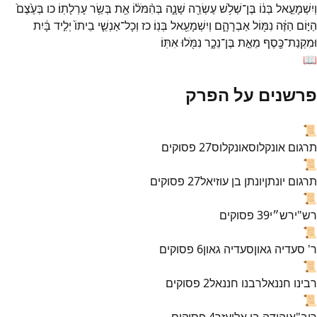
וְיִשְׁמָעֵ֣אל
בְּנ֔וֹ
בֶּן־
שְׁלֹ֥שׁ
עֶשְׂרֵ֖ה
שָׁנָ֑ה
בְּהִ֨מֹּל֔וֹ
אֵ֖ת
בְּשַׂ֥ר
עָרְלָתֽוֹ׃
כו
בְּעֶ֙צֶם֙
הַיּ֣וֹם
הַזֶּ֔ה
נִמּ֖וֹל
אַבְרָהָ֑ם
וְיִשְׁמָעֵ֖אל
בְּנֽוֹ׃
כז
וְכָל־
אַנְשֵׁ֤י
בֵיתוֹ֙
יְלִ֣יד
בָּ֔יִת
וּמִקְנַת־
כֶּ֖סֶף
מֵאֵ֣ת
בֶּן־
נֵכָ֑ר
נִמֹּ֖לוּ
אִתּֽוֹ׃
📖
פרשנים על הפרק
📜
תרגום אונקלוס
אונקלוס
27
פסוקים
📜
תרגום יונתן
יונתן בן עוזיאל
27
פסוקים
📜
רש"י
רש״י
39
פסוקים
📜
ר' סעדיה גאון
סעדיה גאון
6
פסוקים
📜
רבינו חננאל
רבנו חננאל
2
פסוקים
📜
ריב"א
יהודה בן אליעזר
4
פסוקים