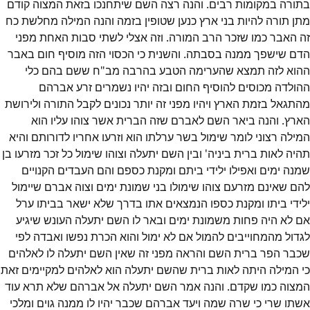
בתורה במקומות רבים. והנה רצה השם שיתחנכו בזאת המצוה קודם
מתן תורה להיות בני ארץ כנען שטופין בזמה והנה המילה מחלשת כח
זה האבר כמו שזכר הרב המורה. וזה אצלי לשתי סבות האחת מפני
הדם שישפך ממנה בסבתה. והשנית כי הכסוי הזה מוסיף חום באבר
ההוא לזה תמצא שהערימה הטבע בהרבה מב"ח ששם בהם כלי
ההולדה מכוסים להוסיף החום ובזה יהיו נשמרים זרע אברהם
מהתגאל בזמת הארץ ויהיו מפני זה יותר נכונים לקבל התורה ולירושת
הארץ. והנה ביאר השם לאברם שזה הברית אשר צוהו עליו הוא
המילה רצוני לומר שימול בשר ערלתו הוא וזרעו אחריו לדורותם והיא
תהיה לאות ברית ביניה' ובין השם יתעלה וצוהו שימול כל זכר מזרעו בן
שמנה ימים ואפילו ילידי ביתם ומקנת כספם והם העבדים הקנויים
להם שאינם מזרעם צוהו שימולו בני שמונת ימים וצוה אברם שיימול
ילידי ביתו ומקנת כספו הנמצאים אתו בדרך שלא ישאר בביתו ערל
אם לא היה פחות משמונת ימים ובאר לו השם יתעלה העונש שיגיע
לגדול מהמחוייבים להמול אם לא ימול והוא הכרת נפשו ואבדה לפי
שכבר הפר ברית השם והראה מפני זה שאין השם יתעלה לו לאלהים
כי המילה היתה לאות ברית שהשם יתעלה הוא לאלהים למקיימים זאת
המצוה כמו שקדם. והנה אמר השם יתעלה אל אברהם שלא תרא עוד
אשתו שרי כי שרה שמה ויעד אברהם שכבר יהיו לו ממנה גוים ומלכי