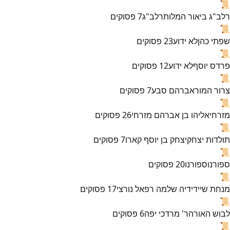
📜
רלב"ג ביאור המלות
רלב"ג
7
פסוקים
📜
שפתי כהן
לא ידוע
23
פסוקים
📜
פרדס יוסף
לא ידוע
12
פסוקים
📜
צרור המור
אברהם סבע
7
פסוקים
📜
מזרחי
אליהו בן אברהם מזרחי
26
פסוקים
📜
תולדות יצחק
יצחק בן יוסף קארו
7
פסוקים
📜
ספורנו
ספורנו
20
פסוקים
📜
מנחת שי
ידידיה שלמה רפאל נורצי
17
פסוקים
📜
לבוש האורה
ר' מרדכי יפה
6
פסוקים
📜