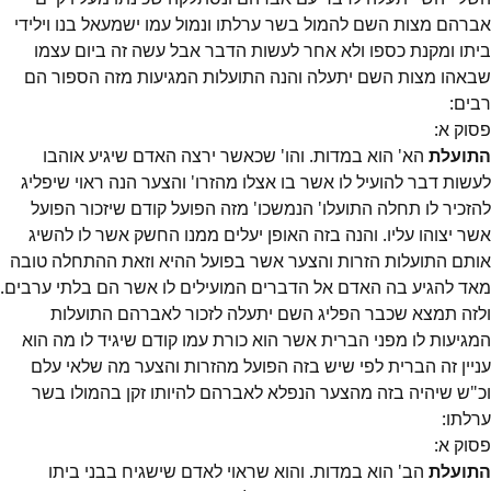
אברהם מצות השם להמול בשר ערלתו ונמול עמו ישמעאל בנו וילידי
ביתו ומקנת כספו ולא אחר לעשות הדבר אבל עשה זה ביום עצמו
שבאהו מצות השם יתעלה והנה התועלות המגיעות מזה הספור הם
רבים:
פסוק
א
:
התועלת
הא' הוא במדות. והו' שכאשר ירצה האדם שיגיע אוהבו
לעשות דבר להועיל לו אשר בו אצלו מהזרו' והצער הנה ראוי שיפליג
להזכיר לו תחלה התועלו' הנמשכו' מזה הפועל קודם שיזכור הפועל
אשר יצוהו עליו. והנה בזה האופן יעלים ממנו החשק אשר לו להשיג
אותם התועלות הזרות והצער אשר בפועל ההיא וזאת ההתחלה טובה
מאד להגיע בה האדם אל הדברים המועילים לו אשר הם בלתי ערבים.
ולזה תמצא שכבר הפליג השם יתעלה לזכור לאברהם התועלות
המגיעות לו מפני הברית אשר הוא כורת עמו קודם שיגיד לו מה הוא
עניין זה הברית לפי שיש בזה הפועל מהזרות והצער מה שלאי עלם
וכ"ש שיהיה בזה מהצער הנפלא לאברהם להיותו זקן בהמולו בשר
ערלתו:
פסוק
א
:
התועלת
הב' הוא במדות. והוא שראוי לאדם שישגיח בבני ביתו