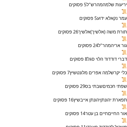
יריעות שלמה
מהרש"ל
5
פסוקים
📜
עמר נקא
לא ידוע
5
פסוקים
📜
תורת משה (אלשיך)
אלשיך
26
פסוקים
📜
גור אריה
מהר"ל
24
פסוקים
📜
דברי דוד
דוד הלוי סגל
8
פסוקים
📜
כלי יקר
שלמה אפרים מלונטשיץ
7
פסוקים
📜
שפתי חכמים
שבתי בס
29
פסוקים
📜
תפארת יהונתן
יהונתן אייבשיץ
16
פסוקים
📜
אור החיים
חיים בן עטר
14
פסוקים
📜
משכיל לדוד
דוד פארדו
11
פסוקים