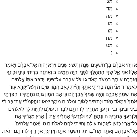
מג
מד
מה
מו
מז
מח
מט
נ
א
וַיְהִ֣י
אַבְרָ֔ם
בֶּן־
תִּשְׁעִ֥ים
שָׁנָ֖ה
וְתֵ֣שַׁע
שָׁנִ֑ים
וַיֵּרָ֨א
יְהוָ֜ה
אֶל־
אַבְרָ֗ם
וַיֹּ֤אמֶר
אֵלָיו֙
אֲנִי־
אֵ֣ל
שַׁדַּ֔י
הִתְהַלֵּ֥ךְ
לְפָנַ֖י
וֶהְיֵ֥ה
תָמִֽים׃
ב
וְאֶתְּנָ֥ה
בְרִיתִ֖י
בֵּינִ֣י
וּבֵינֶ֑ךָ
וְאַרְבֶּ֥ה
אוֹתְךָ֖
בִּמְאֹ֥ד
מְאֹֽד׃
ג
וַיִּפֹּ֥ל
אַבְרָ֖ם
עַל־
פָּנָ֑יו
וַיְדַבֵּ֥ר
אִתּ֛וֹ
אֱלֹהִ֖ים
לֵאמֹֽר׃
ד
אֲנִ֕י
הִנֵּ֥ה
בְרִיתִ֖י
אִתָּ֑ךְ
וְהָיִ֕יתָ
לְאַ֖ב
הֲמ֥וֹן
גּוֹיִֽם׃
ה
וְלֹא־
יִקָּרֵ֥א
ע֛וֹד
אֶת־
שִׁמְךָ֖
אַבְרָ֑ם
וְהָיָ֤ה
שִׁמְךָ֙
אַבְרָהָ֔ם
כִּ֛י
אַב־
הֲמ֥וֹן
גּוֹיִ֖ם
נְתַתִּֽיךָ׃
ו
וְהִפְרֵתִ֤י
אֹֽתְךָ֙
בִּמְאֹ֣ד
מְאֹ֔ד
וּנְתַתִּ֖יךָ
לְגוֹיִ֑ם
וּמְלָכִ֖ים
מִמְּךָ֥
יֵצֵֽאוּ׃
ז
וַהֲקִמֹתִ֨י
אֶת־
בְּרִיתִ֜י
בֵּינִ֣י
וּבֵינֶ֗ךָ
וּבֵ֨ין
זַרְעֲךָ֧
אַחֲרֶ֛יךָ
לְדֹרֹתָ֖ם
לִבְרִ֣ית
עוֹלָ֑ם
לִהְי֤וֹת
לְךָ֙
לֵֽאלֹהִ֔ים
וּֽלְזַרְעֲךָ֖
אַחֲרֶֽיךָ׃
ח
וְנָתַתִּ֣י
לְ֠ךָ
וּלְזַרְעֲךָ֨
אַחֲרֶ֜יךָ
אֵ֣ת ׀
אֶ֣רֶץ
מְגֻרֶ֗יךָ
אֵ֚ת
כָּל־
אֶ֣רֶץ
כְּנַ֔עַן
לַאֲחֻזַּ֖ת
עוֹלָ֑ם
וְהָיִ֥יתִי
לָהֶ֖ם
לֵאלֹהִֽים׃
ט
וַיֹּ֤אמֶר
אֱלֹהִים֙
אֶל־
אַבְרָהָ֔ם
וְאַתָּ֖ה
אֶת־
בְּרִיתִ֣י
תִשְׁמֹ֑ר
אַתָּ֛ה
וְזַרְעֲךָ֥
אַֽחֲרֶ֖יךָ
לְדֹרֹתָֽם׃
י
זֹ֣את