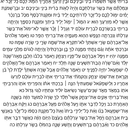
בְּרִיתִ֞י
אֲשֶׁ֣ר
תִּשְׁמְר֗וּ
בֵּינִי֙
וּבֵ֣ינֵיכֶ֔ם
וּבֵ֥ין
זַרְעֲךָ֖
אַחֲרֶ֑יךָ
הִמּ֥וֹל
לָכֶ֖ם
כָּל־
זָכָֽר׃
יא
וּנְמַלְתֶּ֕ם
אֵ֖ת
בְּשַׂ֣ר
עָרְלַתְכֶ֑ם
וְהָיָה֙
לְא֣וֹת
בְּרִ֔ית
בֵּינִ֖י
וּבֵינֵיכֶֽם׃
יב
וּבֶן־
שְׁמֹנַ֣ת
יָמִ֗ים
יִמּ֥וֹל
לָכֶ֛ם
כָּל־
זָכָ֖ר
לְדֹרֹתֵיכֶ֑ם
יְלִ֣יד
בָּ֔יִת
וּמִקְנַת־
כֶּ֙סֶף֙
מִכֹּ֣ל
בֶּן־
נֵכָ֔ר
אֲשֶׁ֛ר
לֹ֥א
מִֽזַּרְעֲךָ֖
הֽוּא׃
יג
הִמּ֧וֹל ׀
יִמּ֛וֹל
יְלִ֥יד
בֵּֽיתְךָ֖
וּמִקְנַ֣ת
כַּסְפֶּ֑ךָ
וְהָיְתָ֧ה
בְרִיתִ֛י
בִּבְשַׂרְכֶ֖ם
לִבְרִ֥ית
עוֹלָֽם׃
יד
וְעָרֵ֣ל ׀
זָכָ֗ר
אֲשֶׁ֤ר
לֹֽא־
יִמּוֹל֙
אֶת־
בְּשַׂ֣ר
עָרְלָת֔וֹ
וְנִכְרְתָ֛ה
הַנֶּ֥פֶשׁ
הַהִ֖וא
מֵעַמֶּ֑יהָ
אֶת־
בְּרִיתִ֖י
הֵפַֽר׃
טו
וַיֹּ֤אמֶר
אֱלֹהִים֙
אֶל־
אַבְרָהָ֔ם
שָׂרַ֣י
אִשְׁתְּךָ֔
לֹא־
תִקְרָ֥א
אֶת־
שְׁמָ֖הּ
שָׂרָ֑י
כִּ֥י
שָׂרָ֖ה
שְׁמָֽהּ׃
טז
וּבֵרַכְתִּ֣י
אֹתָ֔הּ
וְגַ֨ם
נָתַ֧תִּי
מִמֶּ֛נָּה
לְךָ֖
בֵּ֑ן
וּבֵֽרַכְתִּ֙יהָ֙
וְהָֽיְתָ֣ה
לְגוֹיִ֔ם
מַלְכֵ֥י
עַמִּ֖ים
מִמֶּ֥נָּה
יִהְיֽוּ׃
יז
וַיִּפֹּ֧ל
אַבְרָהָ֛ם
עַל־
פָּנָ֖יו
וַיִּצְחָ֑ק
וַיֹּ֣אמֶר
בְּלִבּ֗וֹ
הַלְּבֶ֤ן
מֵאָֽה־
שָׁנָה֙
יִוָּלֵ֔ד
וְאִ֨ם־
שָׂרָ֔ה
הֲבַת־
תִּשְׁעִ֥ים
שָׁנָ֖ה
תֵּלֵֽד׃
יח
וַיֹּ֥אמֶר
אַבְרָהָ֖ם
אֶל־
הָֽאֱלֹהִ֑ים
ל֥וּ
יִשְׁמָעֵ֖אל
יִחְיֶ֥ה
לְפָנֶֽיךָ׃
יט
וַיֹּ֣אמֶר
אֱלֹהִ֗ים
אֲבָל֙
שָׂרָ֣ה
אִשְׁתְּךָ֗
יֹלֶ֤דֶת
לְךָ֙
בֵּ֔ן
וְקָרָ֥אתָ
אֶת־
שְׁמ֖וֹ
יִצְחָ֑ק
וַהֲקִמֹתִ֨י
אֶת־
בְּרִיתִ֥י
אִתּ֛וֹ
לִבְרִ֥ית
עוֹלָ֖ם
לְזַרְע֥וֹ
אַחֲרָֽיו׃
כ
וּֽלְיִשְׁמָעֵ֘אל
שְׁמַעְתִּיךָ֒
הִנֵּ֣ה ׀
בֵּרַ֣כְתִּי
אֹת֗וֹ
וְהִפְרֵיתִ֥י
אֹת֛וֹ
וְהִרְבֵּיתִ֥י
אֹת֖וֹ
בִּמְאֹ֣ד
מְאֹ֑ד
שְׁנֵים־
עָשָׂ֤ר
נְשִׂיאִם֙
יוֹלִ֔יד
וּנְתַתִּ֖יו
לְג֥וֹי
גָּדֽוֹל׃
כא
וְאֶת־
בְּרִיתִ֖י
אָקִ֣ים
אֶת־
יִצְחָ֑ק
אֲשֶׁר֩
תֵּלֵ֨ד
לְךָ֤
שָׂרָה֙
לַמּוֹעֵ֣ד
הַזֶּ֔ה
בַּשָּׁנָ֖ה
הָאַחֶֽרֶת׃
כב
וַיְכַ֖ל
לְדַבֵּ֣ר
אִתּ֑וֹ
וַיַּ֣עַל
אֱלֹהִ֔ים
מֵעַ֖ל
אַבְרָהָֽם׃
כג
וַיִּקַּ֨ח
אַבְרָהָ֜ם
אֶת־
יִשְׁמָעֵ֣אל
בְּנ֗וֹ
וְאֵ֨ת
כָּל־
יְלִידֵ֤י
בֵיתוֹ֙
וְאֵת֙
כָּל־
מִקְנַ֣ת
כַּסְפּ֔וֹ
כָּל־
זָכָ֕ר
בְּאַנְשֵׁ֖י
בֵּ֣ית
אַבְרָהָ֑ם
וַיָּ֜מָל
אֶת־
בְּשַׂ֣ר
עָרְלָתָ֗ם
בְּעֶ֙צֶם֙
הַיּ֣וֹם
הַזֶּ֔ה
כַּאֲשֶׁ֛ר
דִּבֶּ֥ר
אִתּ֖וֹ
אֱלֹהִֽים׃
כד
וְאַ֨בְרָהָ֔ם
בֶּן־
תִּשְׁעִ֥ים
וָתֵ֖שַׁע
שָׁנָ֑ה
בְּהִמֹּל֖וֹ
בְּשַׂ֥ר
עָרְלָתֽוֹ׃
כה