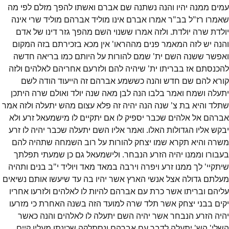
עמים ממנה יהיו והנה נשתנה שם אברם ואשתו להפך מזלם לפי מה
שאמרו רז"ל בב"ר אמרו אברם אינו מוליד אברהם מוליד שרי אינה
יולדת שרה יולדת. ולזה אמרו ששנוי השם מהפך גזר דינו של אדם
והנה יש לזה המאמר פנים מההראו' אין מכא בזכירתם בזה המקום
ואפשר ששנה השם ית' שמם להורות על היותם כמו בריאה חדשה
להכנסתם אז בבריתו ית' שיהיה להם ולזרעם אחריהם לאלהים ולזה
קורא להם שם חדש והנה כששמע אברהם זה הייעוד הודה לשם
יתעלה ושמח ואמר בלבו הנה לבן מאה שנה יולד ואולם שרה היתכן
שתלד והיא בת צ' שנה הנה יהיה זה פלא עצום מהש יתעלה ולזה אמר
אברהם אל אלהים שכבר יספיק לו אם יתקיים לו מישמעאל זרע ולא
יבקש אליו הגדולות האלו. ואמר אליו השם יתעלה שכבר יהיה לו זרע
משרה והיא תקרא שמו יצחק להורות על רוב השמחה שתהיה להם
בעבורו וממנו יהיה הזרע הנבחר. ולישמעאל גם כן שמעתי תפלתך
שיתקיי' לך ממנו זרע ויפרה וירבה במאד מאד ויוליד י"ב בנים ותהיה
מעלתם גדולה אצל אנשי הארץ אשר יהיו בה עד שיעשו אותם נשיאים
עליהם ובריתו אשר כרת עם אברהם להיות לו לאלהים ולזרעו אחריו
יקים בבני יצחק אשר תלד שרה למועד הזה בשנה האחרת כי מזרעו
יהיה הזרע הנבחר אשר יהיה השם יתעלה לו לאלהים והנה כאשר
השלי' הש' יתעלה לדבר עם אברהם ונסתלקה שכינתו מעליו קיים