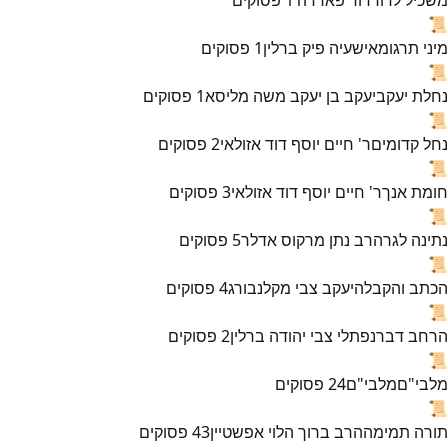
📜
מיני תרגומא
ישעיה פיק ברלין
1
פסוקים
📜
נחלת יעקב
יעקב בן יעקב משה מליסא
1
פסוקים
📜
נחל קדומים
ר' חיים יוסף דוד אזולאי
2
פסוקים
📜
חומת אנך
ר' חיים יוסף דוד אזולאי
3
פסוקים
📜
נתינה לגר
הרב נתן מרקוס אדלר
5
פסוקים
📜
הכתב והקבלה
יעקב צבי מקלנבורג
4
פסוקים
📜
הרחב דבר
נפתלי צבי יהודה ברלין
2
פסוקים
📜
מלבי"ם
מלבי"ם
24
פסוקים
📜
תורה תמימה
הרב ברוך הלוי אפשטיין
43
פסוקים