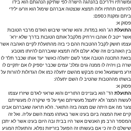
ומשרתיו וידריכם בהנהגה הישרה לפי שתיקון הנהגתם הוא בידו
להיותם תחתיו ולזה תמצא שנצטוה אברהם שימול הוא וזרעו ילידי
ביתם ומקנת כספם:
פסוק
א
:
התועלת
הג' הוא במדות. והוא שראוי שיבוש האדם מרבוי הטובות
אשר ייטב לו אוהבו וירחיק מלקבל אותם הטובות בדרך שלא ירא'
עצמו חושק לקבל ההטבות ההם כי בזה מהתועלת לקיים האהבה אשר
בין האוהבים וזה שלא יעלם ולזה תמצא שאברהם להיותו מוטבע
בזאת התכונה הטובה אמר לשם יתעלה כאשר יעד אותו שכבר תלד לו
שרה בן ויהיה לו ממנה גוים ומלכ' עמים שכבר יספיק לו אם יתקיים לו
זרע מישמעאל ואינו מבקש מהשם יתעלה כמו אלו הגדולות להורות על
בושתו מההטבות שהטיב לו השם יתעלה:
פסוק
א
:
התועלת
הד' הוא בעניינים התוריים והוא שראוי לאדם שיזרז עצמו
לעשות המצו' ולא יתעצל מעשייתם ואף על פי שיקרה לו מעשייתם
צער מה אם היתה שם מצוה בזה התואר. הלא תראה שאברהם אבינו
קיים זאת המצוה ביום בעינו אשר באתהו מצות השם עליה. ואל זה
המספר הרב מן האנשים אשר היו בבית ובה היום בעינו אשר לא יתכן
שישלם לו זה כי אם בעשותו זה הפועל בזריזות נפלא. והתועלת המגיע