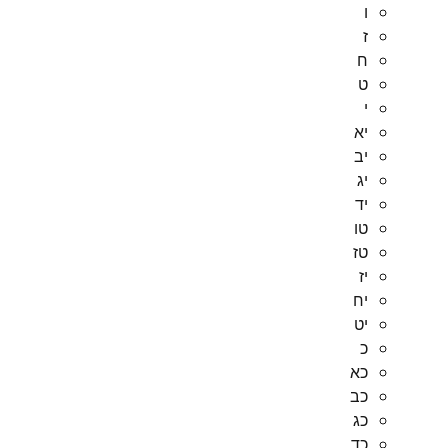
ו
ז
ח
ט
י
יא
יב
יג
יד
טו
טז
יז
יח
יט
כ
כא
כב
כג
כד