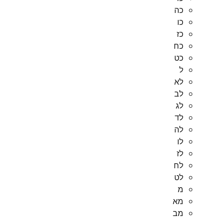
כה
כו
כז
כח
כט
ל
לא
לב
לג
לד
לה
לו
לז
לח
לט
מ
מא
מב