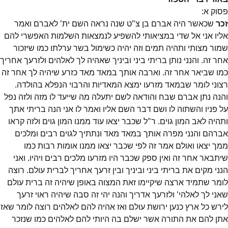
פסוק
א
:
זכר
שכאשר היה אברם בן צ"ט שנה נראה השם ית' לאברם ואמר
אליו אני אל שדי במציאותי להשפיע לנמצאות השלמות האפשרי להם
שמור מצותי ותהיה תמים וזה יהיה כשימול בשר ערלתו כמו שיזכור
אחר זה. והנני נותן בריתי ביני וביניך שאהיה לך לאלהים ולזרעך אחריך
כמו שביאר אחר זה. וארבה אותך במאד מאד כזרע שיהיה לך אחר זה
רצוני לומר שבמאד מזרעו ימצא המאדיות והרבוי הנפלא בהולדה.
והנה נתן אברם שבח והודאה לשם יתעלה מה שייעד לו מזה ולזה נפל
על פניו והשתוה לו ושם דבר השם אליו ואמר לו אני הנה בריתי אתך
ותהיה לאב המון גוים. ר"ל שכבר יצאו עוד ממנו המון גוים ולזה קראו
אברהם והנני מפרה אותך במאד מאד ונתתיך לגוים רבים ומלכים
ממך יצאו ואולם אמר זה לפי שכבר יצאו ממנו אומות רבות כמו
שיתבאר אחר זה ואין ספק שכבר היו מזרעו מלכים רבים ויהיו. ואני
הנני מקים את בריתי ביני וביניך ובין זרעך אחריך לברית עולם. רוצה
לומר שתמיד ארצה שיקיימו זאת המצוה באופן שיהיה זה ברית עולם
שאני לך לאלהי' ולזרעך אדריך והנה יהי זה סבה שיהיה ראוי זרעך
לירש כל ארץ כנען ירושת עולם ואז אהיה להם לאלהים רוצה לומר שאז
אתן להם את התורה אשר ישלם בה היותי להם לאלהים כמו שנזכר