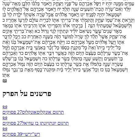
עַמִּ֖ים
מִמֶּ֥נָּה
יִהְיֽוּ׃
יז
וַיִּפֹּ֧ל
אַבְרָהָ֛ם
עַל־
פָּנָ֖יו
וַיִּצְחָ֑ק
וַיֹּ֣אמֶר
בְּלִבּ֗וֹ
הַלְּבֶ֤ן
מֵאָֽה־
שָׁנָה֙
יִוָּלֵ֔ד
וְאִ֨ם־
שָׂרָ֔ה
הֲבַת־
תִּשְׁעִ֥ים
שָׁנָ֖ה
תֵּלֵֽד׃
יח
וַיֹּ֥אמֶר
אַבְרָהָ֖ם
אֶל־
הָֽאֱלֹהִ֑ים
ל֥וּ
יִשְׁמָעֵ֖אל
יִחְיֶ֥ה
לְפָנֶֽיךָ׃
יט
וַיֹּ֣אמֶר
אֱלֹהִ֗ים
אֲבָל֙
שָׂרָ֣ה
אִשְׁתְּךָ֗
יֹלֶ֤דֶת
לְךָ֙
בֵּ֔ן
וְקָרָ֥אתָ
אֶת־
שְׁמ֖וֹ
יִצְחָ֑ק
וַהֲקִמֹתִ֨י
אֶת־
בְּרִיתִ֥י
אִתּ֛וֹ
לִבְרִ֥ית
עוֹלָ֖ם
לְזַרְע֥וֹ
אַחֲרָֽיו׃
כ
וּֽלְיִשְׁמָעֵ֘אל
שְׁמַעְתִּיךָ֒
הִנֵּ֣ה ׀
בֵּרַ֣כְתִּי
אֹת֗וֹ
וְהִפְרֵיתִ֥י
אֹת֛וֹ
וְהִרְבֵּיתִ֥י
אֹת֖וֹ
בִּמְאֹ֣ד
מְאֹ֑ד
שְׁנֵים־
עָשָׂ֤ר
נְשִׂיאִם֙
יוֹלִ֔יד
וּנְתַתִּ֖יו
לְג֥וֹי
גָּדֽוֹל׃
כא
וְאֶת־
בְּרִיתִ֖י
אָקִ֣ים
אֶת־
יִצְחָ֑ק
אֲשֶׁר֩
תֵּלֵ֨ד
לְךָ֤
שָׂרָה֙
לַמּוֹעֵ֣ד
הַזֶּ֔ה
בַּשָּׁנָ֖ה
הָאַחֶֽרֶת׃
כב
וַיְכַ֖ל
לְדַבֵּ֣ר
אִתּ֑וֹ
וַיַּ֣עַל
אֱלֹהִ֔ים
מֵעַ֖ל
אַבְרָהָֽם׃
כג
וַיִּקַּ֨ח
אַבְרָהָ֜ם
אֶת־
יִשְׁמָעֵ֣אל
בְּנ֗וֹ
וְאֵ֨ת
כָּל־
יְלִידֵ֤י
בֵיתוֹ֙
וְאֵת֙
כָּל־
מִקְנַ֣ת
כַּסְפּ֔וֹ
כָּל־
זָכָ֕ר
בְּאַנְשֵׁ֖י
בֵּ֣ית
אַבְרָהָ֑ם
וַיָּ֜מָל
אֶת־
בְּשַׂ֣ר
עָרְלָתָ֗ם
בְּעֶ֙צֶם֙
הַיּ֣וֹם
הַזֶּ֔ה
כַּאֲשֶׁ֛ר
דִּבֶּ֥ר
אִתּ֖וֹ
אֱלֹהִֽים׃
כד
וְאַ֨בְרָהָ֔ם
בֶּן־
תִּשְׁעִ֥ים
וָתֵ֖שַׁע
שָׁנָ֑ה
בְּהִמֹּל֖וֹ
בְּשַׂ֥ר
עָרְלָתֽוֹ׃
כה
וְיִשְׁמָעֵ֣אל
בְּנ֔וֹ
בֶּן־
שְׁלֹ֥שׁ
עֶשְׂרֵ֖ה
שָׁנָ֑ה
בְּהִ֨מֹּל֔וֹ
אֵ֖ת
בְּשַׂ֥ר
עָרְלָתֽוֹ׃
כו
בְּעֶ֙צֶם֙
הַיּ֣וֹם
הַזֶּ֔ה
נִמּ֖וֹל
אַבְרָהָ֑ם
וְיִשְׁמָעֵ֖אל
בְּנֽוֹ׃
כז
וְכָל־
אַנְשֵׁ֤י
בֵיתוֹ֙
יְלִ֣יד
בָּ֔יִת
וּמִקְנַת־
כֶּ֖סֶף
מֵאֵ֣ת
בֶּן־
נֵכָ֑ר
נִמֹּ֖לוּ
אִתּֽוֹ׃
📖
פרשנים על הפרק
📜
תרגום אונקלוס
אונקלוס
27
פסוקים
📜
תרגום יונתן
יונתן בן עוזיאל
27
פסוקים
📜
רש"י
רש״י
39
פסוקים