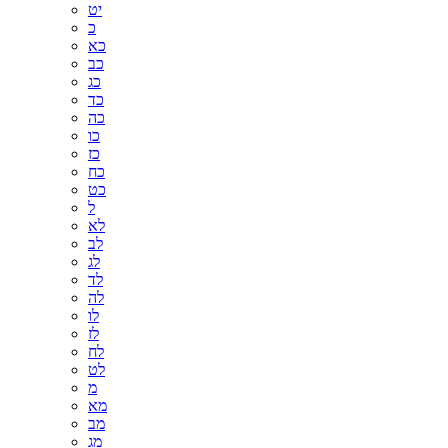
יט
כ
כא
כב
כג
כד
כה
כו
כז
כח
כט
ל
לא
לב
לג
לד
לה
לו
לז
לח
לט
מ
מא
מב
מג