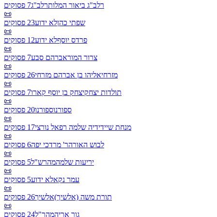
רלב"ג ביאור המלות
רלב"ג
7
פסוקים
📜
שפתי כהן
לא ידוע
23
פסוקים
📜
פרדס יוסף
לא ידוע
12
פסוקים
📜
צרור המור
אברהם סבע
7
פסוקים
📜
מזרחי
אליהו בן אברהם מזרחי
26
פסוקים
📜
תולדות יצחק
יצחק בן יוסף קארו
7
פסוקים
📜
ספורנו
ספורנו
20
פסוקים
📜
מנחת שי
ידידיה שלמה רפאל נורצי
17
פסוקים
📜
לבוש האורה
ר' מרדכי יפה
6
פסוקים
📜
יריעות שלמה
מהרש"ל
5
פסוקים
📜
עמר נקא
לא ידוע
5
פסוקים
📜
תורת משה (אלשיך)
אלשיך
26
פסוקים
📜
גור אריה
מהר"ל
24
פסוקים