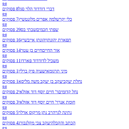
📜
דברי דוד
דוד הלוי סגל
8
פסוקים
📜
כלי יקר
שלמה אפרים מלונטשיץ
7
פסוקים
📜
שפתי חכמים
שבתי בס
29
פסוקים
📜
תפארת יהונתן
יהונתן אייבשיץ
16
פסוקים
📜
אור החיים
חיים בן עטר
14
פסוקים
📜
משכיל לדוד
דוד פארדו
11
פסוקים
📜
מיני תרגומא
ישעיה פיק ברלין
1
פסוקים
📜
נחלת יעקב
יעקב בן יעקב משה מליסא
1
פסוקים
📜
נחל קדומים
ר' חיים יוסף דוד אזולאי
2
פסוקים
📜
חומת אנך
ר' חיים יוסף דוד אזולאי
3
פסוקים
📜
נתינה לגר
הרב נתן מרקוס אדלר
5
פסוקים
📜
הכתב והקבלה
יעקב צבי מקלנבורג
4
פסוקים
📜