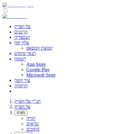
על הפרק
הרבנים
תנכפדיה
עלון יומי
קבוצת ווטסאפ
תנאי שימוש
יישומון
App Store
Google Play
Microsoft Store
צור קשר
תרומות
תנ"ך על הפרק
על הפרק
תורה
תורה
נביאים
כתובים