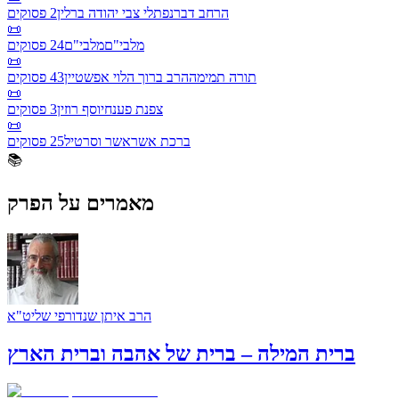
הרחב דבר
נפתלי צבי יהודה ברלין
2
פסוקים
📜
מלבי"ם
מלבי"ם
24
פסוקים
📜
תורה תמימה
הרב ברוך הלוי אפשטיין
43
פסוקים
📜
צפנת פענח
יוסף רוזין
3
פסוקים
📜
ברכת אשר
אשר וסרטיל
25
פסוקים
📚
מאמרים על הפרק
הרב איתן שנדורפי שליט"א
ברית המילה – ברית של אהבה וברית הארץ