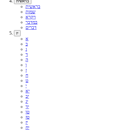
בראשית
בראשית
שמות
ויקרא
במדבר
דברים
יז
א
ב
ג
ד
ה
ו
ז
ח
ט
י
יא
יב
יג
יד
טו
טז
יז
יח