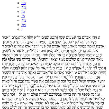
מד
מה
מו
מז
מח
מט
נ
א
וַיְהִ֣י
אַבְרָ֔ם
בֶּן־
תִּשְׁעִ֥ים
שָׁנָ֖ה
וְתֵ֣שַׁע
שָׁנִ֑ים
וַיֵּרָ֨א
יְהוָ֜ה
אֶל־
אַבְרָ֗ם
וַיֹּ֤אמֶר
אֵלָיו֙
אֲנִי־
אֵ֣ל
שַׁדַּ֔י
הִתְהַלֵּ֥ךְ
לְפָנַ֖י
וֶהְיֵ֥ה
תָמִֽים׃
ב
וְאֶתְּנָ֥ה
בְרִיתִ֖י
בֵּינִ֣י
וּבֵינֶ֑ךָ
וְאַרְבֶּ֥ה
אוֹתְךָ֖
בִּמְאֹ֥ד
מְאֹֽד׃
ג
וַיִּפֹּ֥ל
אַבְרָ֖ם
עַל־
פָּנָ֑יו
וַיְדַבֵּ֥ר
אִתּ֛וֹ
אֱלֹהִ֖ים
לֵאמֹֽר׃
ד
אֲנִ֕י
הִנֵּ֥ה
בְרִיתִ֖י
אִתָּ֑ךְ
וְהָיִ֕יתָ
לְאַ֖ב
הֲמ֥וֹן
גּוֹיִֽם׃
ה
וְלֹא־
יִקָּרֵ֥א
ע֛וֹד
אֶת־
שִׁמְךָ֖
אַבְרָ֑ם
וְהָיָ֤ה
שִׁמְךָ֙
אַבְרָהָ֔ם
כִּ֛י
אַב־
הֲמ֥וֹן
גּוֹיִ֖ם
נְתַתִּֽיךָ׃
ו
וְהִפְרֵתִ֤י
אֹֽתְךָ֙
בִּמְאֹ֣ד
מְאֹ֔ד
וּנְתַתִּ֖יךָ
לְגוֹיִ֑ם
וּמְלָכִ֖ים
מִמְּךָ֥
יֵצֵֽאוּ׃
ז
וַהֲקִמֹתִ֨י
אֶת־
בְּרִיתִ֜י
בֵּינִ֣י
וּבֵינֶ֗ךָ
וּבֵ֨ין
זַרְעֲךָ֧
אַחֲרֶ֛יךָ
לְדֹרֹתָ֖ם
לִבְרִ֣ית
עוֹלָ֑ם
לִהְי֤וֹת
לְךָ֙
לֵֽאלֹהִ֔ים
וּֽלְזַרְעֲךָ֖
אַחֲרֶֽיךָ׃
ח
וְנָתַתִּ֣י
לְ֠ךָ
וּלְזַרְעֲךָ֨
אַחֲרֶ֜יךָ
אֵ֣ת ׀
אֶ֣רֶץ
מְגֻרֶ֗יךָ
אֵ֚ת
כָּל־
אֶ֣רֶץ
כְּנַ֔עַן
לַאֲחֻזַּ֖ת
עוֹלָ֑ם
וְהָיִ֥יתִי
לָהֶ֖ם
לֵאלֹהִֽים׃
ט
וַיֹּ֤אמֶר
אֱלֹהִים֙
אֶל־
אַבְרָהָ֔ם
וְאַתָּ֖ה
אֶת־
בְּרִיתִ֣י
תִשְׁמֹ֑ר
אַתָּ֛ה
וְזַרְעֲךָ֥
אַֽחֲרֶ֖יךָ
לְדֹרֹתָֽם׃
י
זֹ֣את
בְּרִיתִ֞י
אֲשֶׁ֣ר
תִּשְׁמְר֗וּ
בֵּינִי֙
וּבֵ֣ינֵיכֶ֔ם
וּבֵ֥ין
זַרְעֲךָ֖
אַחֲרֶ֑יךָ
הִמּ֥וֹל
לָכֶ֖ם
כָּל־
זָכָֽר׃
יא
וּנְמַלְתֶּ֕ם
אֵ֖ת
בְּשַׂ֣ר
עָרְלַתְכֶ֑ם
וְהָיָה֙
לְא֣וֹת
בְּרִ֔ית
בֵּינִ֖י
וּבֵינֵיכֶֽם׃
יב
וּבֶן־
שְׁמֹנַ֣ת
יָמִ֗ים
יִמּ֥וֹל
לָכֶ֛ם
כָּל־
זָכָ֖ר
לְדֹרֹתֵיכֶ֑ם
יְלִ֣יד
בָּ֔יִת
וּמִקְנַת־
כֶּ֙סֶף֙
מִכֹּ֣ל
בֶּן־
נֵכָ֔ר
אֲשֶׁ֛ר
לֹ֥א
מִֽזַּרְעֲךָ֖
הֽוּא׃
יג
הִמּ֧וֹל ׀
יִמּ֛וֹל
יְלִ֥יד
בֵּֽיתְךָ֖
וּמִקְנַ֣ת
כַּסְפֶּ֑ךָ
וְהָיְתָ֧ה
בְרִיתִ֛י
בִּבְשַׂרְכֶ֖ם
לִבְרִ֥ית
עוֹלָֽם׃
יד
וְעָרֵ֣ל ׀
זָכָ֗ר
אֲשֶׁ֤ר
לֹֽא־
יִמּוֹל֙
אֶת־
בְּשַׂ֣ר
עָרְלָת֔וֹ
וְנִכְרְתָ֛ה
הַנֶּ֥פֶשׁ
הַהִ֖וא
מֵעַמֶּ֑יהָ
אֶת־
בְּרִיתִ֖י
הֵפַֽר׃
טו
וַיֹּ֤אמֶר
אֱלֹהִים֙
אֶל־
אַבְרָהָ֔ם
שָׂרַ֣י
אִשְׁתְּךָ֔
לֹא־
תִקְרָ֥א
אֶת־
שְׁמָ֖הּ
שָׂרָ֑י
כִּ֥י
שָׂרָ֖ה
שְׁמָֽהּ׃
טז
וּבֵרַכְתִּ֣י
אֹתָ֔הּ
וְגַ֨ם
נָתַ֧תִּי
מִמֶּ֛נָּה
לְךָ֖
בֵּ֑ן
וּבֵֽרַכְתִּ֙יהָ֙
וְהָֽיְתָ֣ה
לְגוֹיִ֔ם
מַלְכֵ֥י