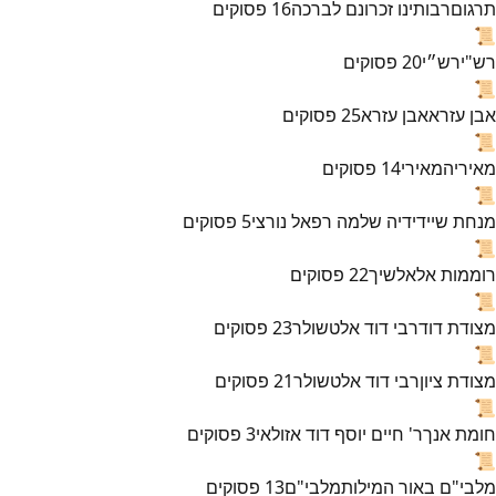
תרגום
רבותינו זכרונם לברכה
16
פסוקים
📜
רש"י
רש״י
20
פסוקים
📜
אבן עזרא
אבן עזרא
25
פסוקים
📜
מאירי
המאירי
14
פסוקים
📜
מנחת שי
ידידיה שלמה רפאל נורצי
5
פסוקים
📜
רוממות אל
אלשיך
22
פסוקים
📜
מצודת דוד
רבי דוד אלטשולר
23
פסוקים
📜
מצודת ציון
רבי דוד אלטשולר
21
פסוקים
📜
חומת אנך
ר' חיים יוסף דוד אזולאי
3
פסוקים
📜
מלבי"ם באור המילות
מלבי"ם
13
פסוקים