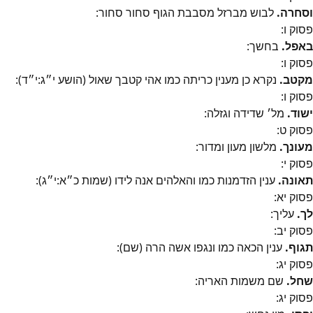
וסחרה.
לבוש מברזל מסבבת הגוף סחור סחור:
פסוק
ו
:
באפל.
בחשך:
פסוק
ו
:
מקטב.
נקרא כן מענין כריתה כמו אהי קטבך שאול (הושע י״ג:י״ד):
פסוק
ו
:
ישוד.
מל׳ שדידה וגזלה:
פסוק
ט
:
מעונך.
מלשון מעון ומדור:
פסוק
י
:
תאונה.
ענין הזדמנות כמו והאלהים אנה לידו (שמות כ״א:י״ג):
פסוק
יא
:
לך.
עליך:
פסוק
יב
:
תגוף.
ענין הכאה כמו ונגפו אשה הרה (שם):
פסוק
יג
:
שחל.
שם משמות האריה:
פסוק
יג
: