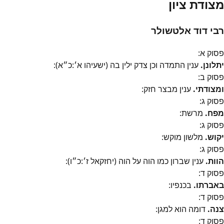
מצודת ציון
רבי דוד אלטשולר
פסוק
א
:
יתלונן.
ענין התמדה וכן צדק ילין בה (ישעיהו א׳:כ״א):
פסוק
ב
:
ומצודתי.
ענין מבצר חזק:
פסוק
ג
:
מפח.
מרשת:
פסוק
ג
:
יקוש.
מלשון מוקש:
פסוק
ג
:
הוות.
ענין שברון כמו הוה על הוה (יחזקאל ז׳:כ״ו):
פסוק
ד
:
באברתו.
בכנפיו:
פסוק
ד
:
צנה.
דומה הוא למגן:
פסוק
ד
: