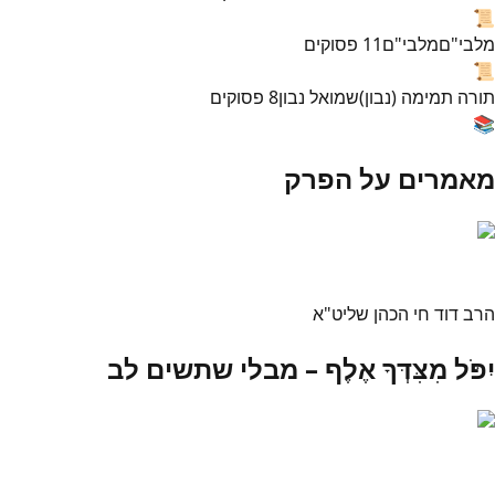
📜
מלבי"ם
מלבי"ם
11
פסוקים
📜
תורה תמימה (נבון)
שמואל נבון
8
פסוקים
📚
מאמרים על הפרק
הרב דוד חי הכהן שליט"א
יִפֹּל מִצִּדְּךָ אֶלֶף – מבלי שתשים לב