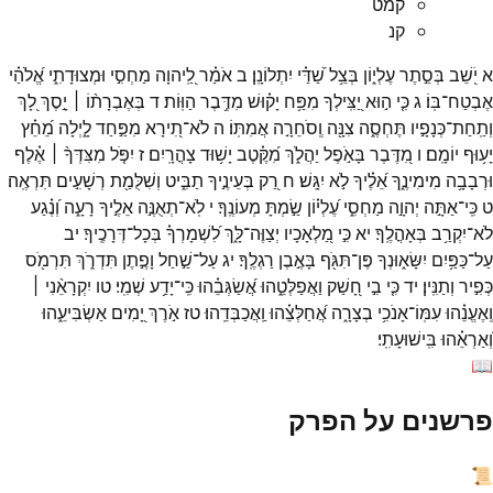
קמט
קנ
א
יֹ֭שֵׁב
בְּסֵ֣תֶר
עֶלְי֑וֹן
בְּצֵ֥ל
שַׁ֝דַּ֗י
יִתְלוֹנָֽן׃
ב
אֹמַ֗ר
לַֽ֭יהוָה
מַחְסִ֣י
וּמְצוּדָתִ֑י
אֱ֝לֹהַ֗י
אֶבְטַח־
בּֽוֹ׃
ג
כִּ֤י
ה֣וּא
יַ֭צִּֽילְךָ
מִפַּ֥ח
יָק֗וּשׁ
מִדֶּ֥בֶר
הַוּֽוֹת׃
ד
בְּאֶבְרָת֨וֹ ׀
יָ֣סֶךְ
לָ֭ךְ
וְתַֽחַת־
כְּנָפָ֣יו
תֶּחְסֶ֑ה
צִנָּ֖ה
וְֽסֹחֵרָ֣ה
אֲמִתּֽוֹ׃
ה
לֹא־
תִ֭ירָא
מִפַּ֣חַד
לָ֑יְלָה
מֵ֝חֵ֗ץ
יָע֥וּף
יוֹמָֽם׃
ו
מִ֭דֶּבֶר
בָּאֹ֣פֶל
יַהֲלֹ֑ךְ
מִ֝קֶּ֗טֶב
יָשׁ֥וּד
צָהֳרָֽיִם׃
ז
יִפֹּ֤ל
מִצִּדְּךָ֨ ׀
אֶ֗לֶף
וּרְבָבָ֥ה
מִימִינֶ֑ךָ
אֵ֝לֶ֗יךָ
לֹ֣א
יִגָּֽשׁ׃
ח
רַ֭ק
בְּעֵינֶ֣יךָ
תַבִּ֑יט
וְשִׁלֻּמַ֖ת
רְשָׁעִ֣ים
תִּרְאֶֽה׃
ט
כִּֽי־
אַתָּ֣ה
יְהוָ֣ה
מַחְסִ֑י
עֶ֝לְי֗וֹן
שַׂ֣מְתָּ
מְעוֹנֶֽךָ׃
י
לֹֽא־
תְאֻנֶּ֣ה
אֵלֶ֣יךָ
רָעָ֑ה
וְ֝נֶ֗גַע
לֹא־
יִקְרַ֥ב
בְּאָהֳלֶֽךָ׃
יא
כִּ֣י
מַ֭לְאָכָיו
יְצַוֶּה־
לָּ֑ךְ
לִ֝שְׁמָרְךָ֗
בְּכָל־
דְּרָכֶֽיךָ׃
יב
עַל־
כַּפַּ֥יִם
יִשָּׂא֑וּנְךָ
פֶּן־
תִּגֹּ֖ף
בָּאֶ֣בֶן
רַגְלֶֽךָ׃
יג
עַל־
שַׁ֣חַל
וָפֶ֣תֶן
תִּדְרֹ֑ךְ
תִּרְמֹ֖ס
כְּפִ֣יר
וְתַנִּֽין׃
יד
כִּ֤י
בִ֣י
חָ֭שַׁק
וַאֲפַלְּטֵ֑הוּ
אֲ֝שַׂגְּבֵ֗הוּ
כִּֽי־
יָדַ֥ע
שְׁמִֽי׃
טו
יִקְרָאֵ֨נִי ׀
וְֽאֶעֱנֵ֗הוּ
עִמּֽוֹ־
אָנֹכִ֥י
בְצָרָ֑ה
אֲ֝חַלְּצֵ֗הוּ
וַֽאֲכַבְּדֵֽהוּ׃
טז
אֹ֣רֶךְ
יָ֭מִים
אַשְׂבִּיעֵ֑הוּ
וְ֝אַרְאֵ֗הוּ
בִּֽישׁוּעָתִֽי׃
📖
פרשנים על הפרק
📜