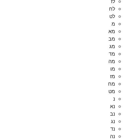
לז
לח
לט
מ
מא
מב
מג
מד
מה
מו
מז
מח
מט
נ
נא
נב
נג
נד
נה