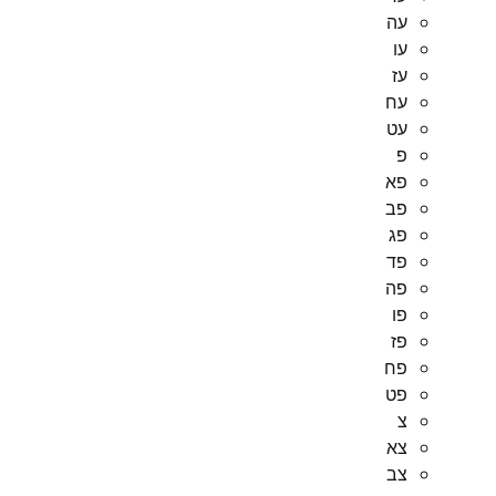
עה
עו
עז
עח
עט
פ
פא
פב
פג
פד
פה
פו
פז
פח
פט
צ
צא
צב