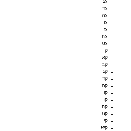
צג
צד
צה
צו
צז
צח
צט
ק
קא
קב
קג
קד
קה
קו
קז
קח
קט
קי
קיא