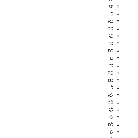
יט
כ
כא
כב
כג
כד
כה
כו
כז
כח
כט
ל
לא
לב
לג
לד
לה
לו