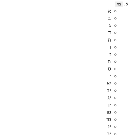
צא
א
ב
ג
ד
ה
ו
ז
ח
ט
י
יא
יב
יג
יד
טו
טז
יז
יח