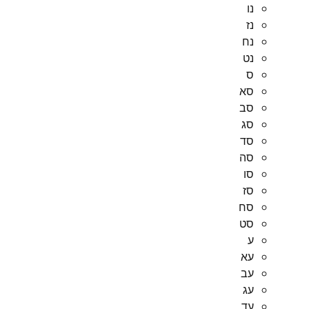
נו
נז
נח
נט
ס
סא
סב
סג
סד
סה
סו
סז
סח
סט
ע
עא
עב
עג
עד