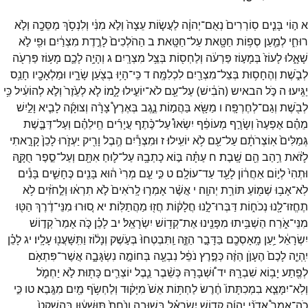
א
ה֣וֹי
בָּנִ֤ים
סֽוֹרְרִים֙
נְאֻם־
יְהוָ֔ה
לַעֲשׂ֤וֹת
עֵצָה֙
וְלֹ֣א
מִנִּ֔י
וְלִנְסֹ֥ךְ
מַסֵּכָ֖ה
וְלֹ֣א
רוּחִ֑י
לְמַ֛עַן
סְפ֥וֹת
חַטָּ֖את
עַל־
חַטָּֽאת׃
ב
הַהֹלְכִים֙
לָרֶ֣דֶת
מִצְרַ֔יִם
וּפִ֖י
לֹ֣א
שָׁאָ֑לוּ
לָעוֹז֙
בְּמָע֣וֹז
פַּרְעֹ֔ה
וְלַחְס֖וֹת
בְּצֵ֥ל
מִצְרָֽיִם׃
ג
וְהָיָ֥ה
לָכֶ֛ם
מָע֥וֹז
פַּרְעֹ֖ה
לְבֹ֑שֶׁת
וְהֶחָס֥וּת
בְּצֵל־
מִצְרַ֖יִם
לִכְלִמָּֽה׃
ד
כִּֽי־
הָי֥וּ
בְצֹ֖עַן
שָׂרָ֑יו
וּמַלְאָכָ֖יו
חָנֵ֥ס
יַגִּֽיעוּ׃
ה
כֹּ֣ל
הבאיש
(
הֹבִ֔ישׁ
)
עַל־
עַ֖ם
לֹא־
יוֹעִ֣ילוּ
לָ֑מוֹ
לֹ֤א
לְעֵ֙זֶר֙
וְלֹ֣א
לְהוֹעִ֔יל
כִּ֥י
לְבֹ֖שֶׁת
וְגַם־
לְחֶרְפָּֽה׃
ו
מַשָּׂ֖א
בַּהֲמ֣וֹת
נֶ֑גֶב
בְּאֶרֶץ֩
צָרָ֨ה
וְצוּקָ֜ה
לָבִ֧יא
וָלַ֣יִשׁ
מֵהֶ֗ם
אֶפְעֶה֙
וְשָׂרָ֣ף
מְעוֹפֵ֔ף
יִשְׂאוּ֩
עַל־
כֶּ֨תֶף
עֲיָרִ֜ים
חֵֽילֵהֶ֗ם
וְעַל־
דַּבֶּ֤שֶׁת
גְּמַלִּים֙
אֽוֹצְרֹתָ֔ם
עַל־
עַ֖ם
לֹ֥א
יוֹעִֽילוּ׃
ז
וּמִצְרַ֕יִם
הֶ֥בֶל
וָרִ֖יק
יַעְזֹ֑רוּ
לָכֵן֙
קָרָ֣אתִי
לָזֹ֔את
רַ֥הַב
הֵ֖ם
שָֽׁבֶת׃
ח
עַתָּ֗ה
בּ֣וֹא
כָתְבָ֥הּ
עַל־
ל֛וּחַ
אִתָּ֖ם
וְעַל־
סֵ֣פֶר
חֻקָּ֑הּ
וּתְהִי֙
לְי֣וֹם
אַחֲר֔וֹן
לָעַ֖ד
עַד־
עוֹלָֽם׃
ט
כִּ֣י
עַ֤ם
מְרִי֙
ה֔וּא
בָּנִ֖ים
כֶּחָשִׁ֑ים
בָּנִ֕ים
לֹֽא־
אָב֥וּ
שְׁמ֖וֹעַ
תּוֹרַ֥ת
יְהוָֽה׃
י
אֲשֶׁ֨ר
אָמְר֤וּ
לָֽרֹאִים֙
לֹ֣א
תִרְא֔וּ
וְלַ֣חֹזִ֔ים
לֹ֥א
תֶחֱזוּ־
לָ֖נוּ
נְכֹח֑וֹת
דַּבְּרוּ־
לָ֣נוּ
חֲלָק֔וֹת
חֲז֖וּ
מַהֲתַלּֽוֹת׃
יא
ס֚וּרוּ
מִנֵּי־
דֶ֔רֶךְ
הַטּ֖וּ
מִנֵּי־
אֹ֑רַח
הַשְׁבִּ֥יתוּ
מִפָּנֵ֖ינוּ
אֶת־
קְד֥וֹשׁ
יִשְׂרָאֵֽל׃
יב
לָכֵ֗ן
כֹּ֤ה
אָמַר֙
קְד֣וֹשׁ
יִשְׂרָאֵ֔ל
יַ֥עַן
מָֽאָסְכֶ֖ם
בַּדָּבָ֣ר
הַזֶּ֑ה
וַֽתִּבְטְחוּ֙
בְּעֹ֣שֶׁק
וְנָל֔וֹז
וַתִּֽשָּׁעֲנ֖וּ
עָלָֽיו׃
יג
לָכֵ֗ן
יִֽהְיֶ֤ה
לָכֶם֙
הֶעָוֺ֣ן
הַזֶּ֔ה
כְּפֶ֣רֶץ
נֹפֵ֔ל
נִבְעֶ֖ה
בְּחוֹמָ֣ה
נִשְׂגָּבָ֑ה
אֲשֶׁר־
פִּתְאֹ֥ם
לְפֶ֖תַע
יָב֥וֹא
שִׁבְרָֽהּ׃
יד
וּ֠שְׁבָרָהּ
כְּשֵׁ֨בֶר
נֵ֧בֶל
יוֹצְרִ֛ים
כָּת֖וּת
לֹ֣א
יַחְמֹ֑ל
וְלֹֽא־
יִמָּצֵ֤א
בִמְכִתָּתוֹ֙
חֶ֔רֶשׂ
לַחְתּ֥וֹת
אֵשׁ֙
מִיָּק֔וּד
וְלַחְשֹׂ֥ף
מַ֖יִם
מִגֶּֽבֶא׃
טו
כִּ֣י
כֹֽה־
אָמַר֩
אֲדֹנָ֨י
יְהוִ֜ה
קְד֣וֹשׁ
יִשְׂרָאֵ֗ל
בְּשׁוּבָ֤ה
וָנַ֙חַת֙
תִּוָּ֣שֵׁע֔וּן
בְּהַשְׁקֵט֙