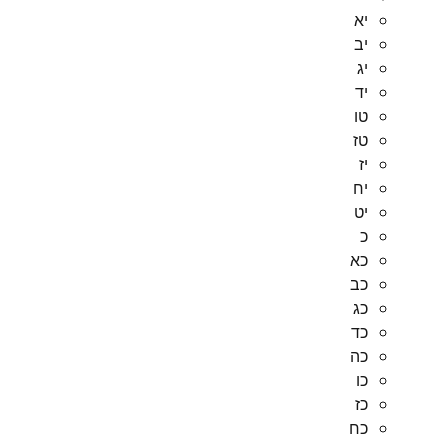
יא
יב
יג
יד
טו
טז
יז
יח
יט
כ
כא
כב
כג
כד
כה
כו
כז
כח