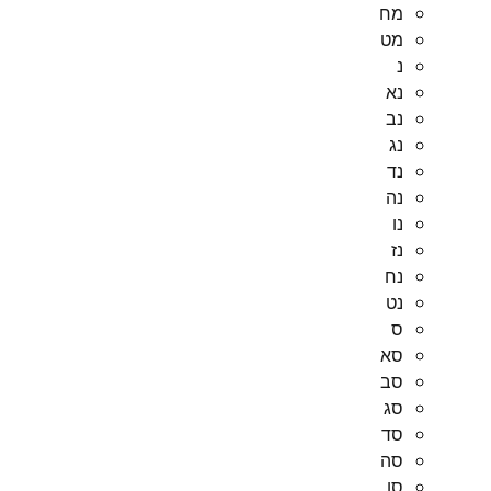
מח
מט
נ
נא
נב
נג
נד
נה
נו
נז
נח
נט
ס
סא
סב
סג
סד
סה
סו