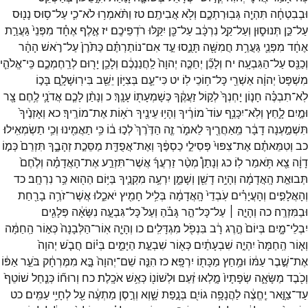
וּבְבִטְחָ֔ה
תִּהְיֶ֖ה
גְּבֽוּרַתְכֶ֑ם
וְלֹ֖א
אֲבִיתֶֽם׃
טז
וַתֹּ֨אמְר֥וּ
לֹא־
כִ֛י
עַל־
ס֥וּס
נָנ֖וּס
עַל־
כֵּ֣ן
תְּנוּס֑וּן
וְעַל־
קַ֣ל
נִרְכָּ֔ב
עַל־
כֵּ֖ן
יִקַּ֥לּוּ
רֹדְפֵיכֶֽם׃
יז
אֶ֣לֶף
אֶחָ֗ד
מִפְּנֵי֙
גַּעֲרַ֣ת
אֶחָ֔ד
מִפְּנֵ֛י
גַּעֲרַ֥ת
חֲמִשָּׁ֖ה
תָּנֻ֑סוּ
עַ֣ד
אִם־
נוֹתַרְתֶּ֗ם
כַּתֹּ֙רֶן֙
עַל־
רֹ֣אשׁ
הָהָ֔ר
וְכַנֵּ֖ס
עַל־
הַגִּבְעָֽה׃
יח
וְלָכֵ֞ן
יְחַכֶּ֤ה
יְהוָה֙
לַֽחֲנַנְכֶ֔ם
וְלָכֵ֥ן
יָר֖וּם
לְרַֽחֶמְכֶ֑ם
כִּֽי־
אֱלֹהֵ֤י
מִשְׁפָּט֙
יְהוָ֔ה
אַשְׁרֵ֖י
כָּל־
ח֥וֹכֵי
לֽוֹ׃
יט
כִּי־
עַ֛ם
בְּצִיּ֥וֹן
יֵשֵׁ֖ב
בִּירֽוּשָׁלִָ֑ם
בָּכ֣וֹ
לֹֽא־
תִבְכֶּ֗ה
חָנ֤וֹן
יָחְנְךָ֙
לְק֣וֹל
זַעֲקֶ֔ךָ
כְּשָׁמְעָת֖וֹ
עָנָֽךְ׃
כ
וְנָתַ֨ן
לָכֶ֧ם
אֲדֹנָ֛י
לֶ֥חֶם
צָ֖ר
וּמַ֣יִם
לָ֑חַץ
וְלֹֽא־
יִכָּנֵ֥ף
עוֹד֙
מוֹרֶ֔יךָ
וְהָי֥וּ
עֵינֶ֖יךָ
רֹא֥וֹת
אֶת־
מוֹרֶֽיךָ׃
כא
וְאָזְנֶ֙יךָ֙
תִּשְׁמַ֣עְנָה
דָבָ֔ר
מֵֽאַחֲרֶ֖יךָ
לֵאמֹ֑ר
זֶ֤ה
הַדֶּ֙רֶךְ֙
לְכ֣וּ
ב֔וֹ
כִּ֥י
תַאֲמִ֖ינוּ
וְכִ֥י
תַשְׂמְאִֽילוּ׃
כב
וְטִמֵּאתֶ֗ם
אֶת־
צִפּוּי֙
פְּסִילֵ֣י
כַסְפֶּ֔ךָ
וְאֶת־
אֲפֻדַּ֖ת
מַסֵּכַ֣ת
זְהָבֶ֑ךָ
תִּזְרֵם֙
כְּמ֣וֹ
דָוָ֔ה
צֵ֖א
תֹּ֥אמַר
לֽוֹ׃
כג
וְנָתַן֩
מְטַ֨ר
זַרְעֲךָ֜
אֲשֶׁר־
תִּזְרַ֣ע
אֶת־
הָאֲדָמָ֗ה
וְלֶ֙חֶם֙
תְּבוּאַ֣ת
הָֽאֲדָמָ֔ה
וְהָיָ֥ה
דָשֵׁ֖ן
וְשָׁמֵ֑ן
יִרְעֶ֥ה
מִקְנֶ֛יךָ
בַּיּ֥וֹם
הַה֖וּא
כַּ֥ר
נִרְחָֽב׃
כד
וְהָאֲלָפִ֣ים
וְהָעֲיָרִ֗ים
עֹֽבְדֵי֙
הָֽאֲדָמָ֔ה
בְּלִ֥יל
חָמִ֖יץ
יֹאכֵ֑לוּ
אֲשֶׁר־
זֹרֶ֥ה
בָרַ֖חַת
וּבַמִּזְרֶֽה׃
כה
וְהָיָ֣ה ׀
עַל־
כָּל־
הַ֣ר
גָּבֹ֗הַ
וְעַל֙
כָּל־
גִּבְעָ֣ה
נִשָּׂאָ֔ה
פְּלָגִ֖ים
יִבְלֵי־
מָ֑יִם
בְּיוֹם֙
הֶ֣רֶג
רָ֔ב
בִּנְפֹ֖ל
מִגְדָּלִֽים׃
כו
וְהָיָ֤ה
אֽוֹר־
הַלְּבָנָה֙
כְּא֣וֹר
הַֽחַמָּ֔ה
וְא֤וֹר
הַֽחַמָּה֙
יִהְיֶ֣ה
שִׁבְעָתַ֔יִם
כְּא֖וֹר
שִׁבְעַ֣ת
הַיָּמִ֑ים
בְּי֗וֹם
חֲבֹ֤שׁ
יְהוָה֙
אֶת־
שֶׁ֣בֶר
עַמּ֔וֹ
וּמַ֥חַץ
מַכָּת֖וֹ
יִרְפָּֽא׃
כז
הִנֵּ֤ה
שֵׁם־
יְהוָה֙
בָּ֣א
מִמֶּרְחָ֔ק
בֹּעֵ֣ר
אַפּ֔וֹ
וְכֹ֖בֶד
מַשָּׂאָ֑ה
שְׂפָתָיו֙
מָ֣לְאוּ
זַ֔עַם
וּלְשׁוֹנ֖וֹ
כְּאֵ֥שׁ
אֹכָֽלֶת׃
כח
וְרוּח֞וֹ
כְּנַ֤חַל
שׁוֹטֵף֙
עַד־
צַוָּ֣אר
יֶֽחֱצֶ֔ה
לַהֲנָפָ֥ה
גוֹיִ֖ם
בְּנָ֣פַת
שָׁ֑וְא
וְרֶ֣סֶן
מַתְעֶ֔ה
עַ֖ל
לְחָיֵ֥י
עַמִּֽים׃
כט