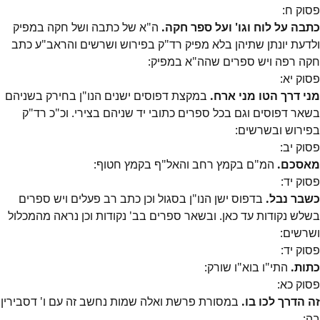
פסוק
ח
:
כתבה על לוח וגו' ועל ספר חקה.
ה"א של כתבה ושל חקה במפיק
ולדעת יונתן שתיהן בלא מפיק רד"ק בפירוש ושרשים והראב"ע כתב
חקה רפה ויש ספרים שהה"א במפיק:
פסוק
יא
:
מני דרך הטו מני ארח.
במקצת דפוסים ישנים הנו"ן בחירק בשניהם
בשאר דפוסים וגם בכל ספרים כתובי יד שניהם בצירי. וכ"כ רד"ק
בפירוש ובשרשים:
פסוק
יב
:
מאסכם.
המ"ם בקמץ רחב והאל"ף בקמץ חטוף:
פסוק
יד
:
כשבר נבל.
בדפוס ישן הנו"ן בסגול וכן כתב רב פעלים ויש ספרים
בשלש נקודות עד כאן. ובשאר ספרים בב' נקודות וכן נראה מהמכלול
ושרשים:
פסוק
יד
:
כתות.
התי"ו בוא"ו שורק:
פסוק
כא
:
זה הדרך לכו בו.
במסורת פרשת ואלה שמות נחשב זה עם ו' דסבירין
בה: