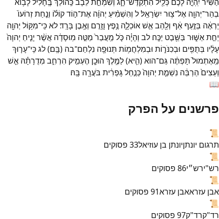
הַשִּׁיר֙
יִֽהְיֶ֣ה
לָכֶ֔ם
כְּלֵ֖יל
הִתְקַדֶּשׁ־
חָ֑ג
וְשִׂמְחַ֣ת
לֵבָ֗ב
כַּֽהוֹלֵךְ֙
בֶּֽחָלִ֔יל
לָב֥וֹא
בְהַר־
יְהוָ֖ה
אֶל־
צ֥וּר
יִשְׂרָאֵֽל׃
ל
וְהִשְׁמִ֨יעַ
יְהוָ֜ה
אֶת־
ה֣וֹד
קוֹל֗וֹ
וְנַ֤חַת
זְרוֹעוֹ֙
יַרְאֶ֔ה
בְּזַ֣עַף
אַ֔ף
וְלַ֖הַב
אֵ֣שׁ
אוֹכֵלָ֑ה
נֶ֥פֶץ
וָזֶ֖רֶם
וְאֶ֥בֶן
בָּרָֽד׃
לא
כִּֽי־
מִקּ֥וֹל
יְהוָ֖ה
יֵחַ֣ת
אַשּׁ֑וּר
בַּשֵּׁ֖בֶט
יַכֶּֽה׃
לב
וְהָיָ֗ה
כֹּ֤ל
מַֽעֲבַר֙
מַטֵּ֣ה
מֽוּסָדָ֔ה
אֲשֶׁ֨ר
יָנִ֤יחַ
יְהוָה֙
עָלָ֔יו
בְּתֻפִּ֖ים
וּבְכִנֹּר֑וֹת
וּבְמִלְחֲמ֥וֹת
תְּנוּפָ֖ה
נִלְחַם־
בה
(
בָּֽם׃
)
לג
כִּֽי־
עָר֤וּךְ
מֵֽאֶתְמוּל֙
תָּפְתֶּ֔ה
גַּם־
הוא
(
הִ֛יא
)
לַמֶּ֥לֶךְ
הוּכָ֖ן
הֶעְמִ֣יק
הִרְחִ֑ב
מְדֻרָתָ֗הּ
אֵ֤שׁ
וְעֵצִים֙
הַרְבֵּ֔ה
נִשְׁמַ֤ת
יְהוָה֙
כְּנַ֣חַל
גָּפְרִ֔ית
בֹּעֲרָ֖ה
בָּֽהּ׃
📖
פרשנים על הפרק
📜
תרגום יונתן
יונתן בן עוזיאל
33
פסוקים
📜
רש"י
רש״י
86
פסוקים
📜
אבן עזרא
אבן עזרא
91
פסוקים
📜
רד"ק
רד"ק
97
פסוקים