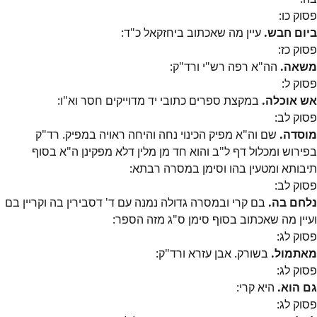
פסוק
כו
:
ביום חבש.
עיין מה שאכתוב ביחזקאל כ"ד:
פסוק
כז
:
משאה.
הה"א רפה רש"י ורד"ק:
פסוק
ל
:
אש אוכלה.
במקצת ספרים כתובי יד מדוייקים חסר וא"ו:
פסוק
לב
:
מוסדה.
שם וה"א מפיק הכינוי נחה והיחה ראויה במפיק. רד"ק
בפירוש ומכלול דף ל"ב והוא חד מן מלין דלא מפקינן ה"א בסוף
תיבותא ומטעין בהו וסימן במסרה רבתא:
פסוק
לב
:
נלחם בה.
בם קרי ובמסרה גדולה נמנה עם ד' דסבירין בה וקריין בם
ועיין מה שאכתוב בסוף סימן ס"ג מזה הספר:
פסוק
לג
:
מאתמול.
בשורק. אבן עזרא ורד"ק:
פסוק
לג
:
גם הוא.
היא קרי:
פסוק
לג
: