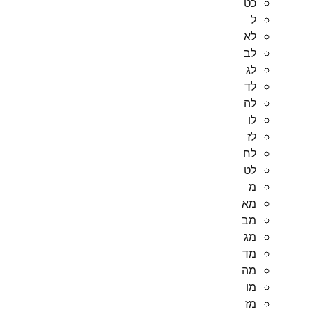
כט
ל
לא
לב
לג
לד
לה
לו
לז
לח
לט
מ
מא
מב
מג
מד
מה
מו
מז