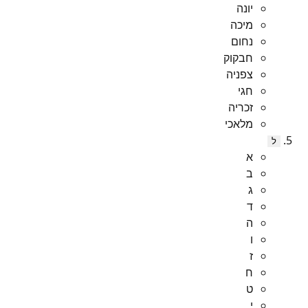
יונה
מיכה
נחום
חבקוק
צפניה
חגי
זכריה
מלאכי
ל
א
ב
ג
ד
ה
ו
ז
ח
ט
י