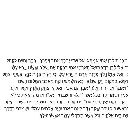
מִבְּנ֥וֹת
לָבָ֖ן
אֲחִ֥י
אִמֶּֽךָ׃
ג
וְאֵ֤ל
שַׁדַּי֙
יְבָרֵ֣ךְ
אֹֽתְךָ֔
וְיַפְרְךָ֖
וְיַרְבֶּ֑ךָ
וְהָיִ֖יתָ
לִקְהַ֥ל
֑ם
אֶל־
לָבָ֤ן
בֶּן־
בְּתוּאֵל֙
הָֽאֲרַמִּ֔י
אֲחִ֣י
רִבְקָ֔ה
אֵ֥ם
יַעֲקֹ֖ב
וְעֵשָֽׂו׃
ו
וַיַּ֣רְא
עֵשָׂ֗ו
֖יו
וְאֶל־
אִמּ֑וֹ
וַיֵּ֖לֶךְ
פַּדֶּ֥נָֽה
אֲרָֽם׃
ח
וַיַּ֣רְא
עֵשָׂ֔ו
כִּ֥י
רָע֖וֹת
בְּנ֣וֹת
כְּנָ֑עַן
בְּעֵינֵ֖י
יִצְחָ֥ק
ַיִּפְגַּ֨ע
בַּמָּק֜וֹם
וַיָּ֤לֶן
שָׁם֙
כִּי־
בָ֣א
הַשֶּׁ֔מֶשׁ
וַיִּקַּח֙
מֵאַבְנֵ֣י
הַמָּק֔וֹם
וַיָּ֖שֶׂם
וַיֹּאמַר֒
אֲנִ֣י
יְהוָ֗ה
אֱלֹהֵי֙
אַבְרָהָ֣ם
אָבִ֔יךָ
וֵאלֹהֵ֖י
יִצְחָ֑ק
הָאָ֗רֶץ
אֲשֶׁ֤ר
אַתָּה֙
ִמָּ֗ךְ
וּשְׁמַרְתִּ֙יךָ֙
בְּכֹ֣ל
אֲשֶׁר־
תֵּלֵ֔ךְ
וַהֲשִׁ֣בֹתִ֔יךָ
אֶל־
הָאֲדָמָ֖ה
הַזֹּ֑את
כִּ֚י
לֹ֣א
מָּק֣וֹם
הַזֶּ֑ה
אֵ֣ין
זֶ֗ה
כִּ֚י
אִם־
בֵּ֣ית
אֱלֹהִ֔ים
וְזֶ֖ה
שַׁ֥עַר
הַשָּׁמָֽיִם׃
יח
וַיַּשְׁכֵּ֨ם
יַעֲקֹ֜ב
ָרִאשֹׁנָֽה׃
כ
וַיִּדַּ֥ר
יַעֲקֹ֖ב
נֶ֣דֶר
לֵאמֹ֑ר
אִם־
יִהְיֶ֨ה
אֱלֹהִ֜ים
עִמָּדִ֗י
וּשְׁמָרַ֙נִי֙
בַּדֶּ֤רֶךְ
יֶ֖ה
בֵּ֣ית
אֱלֹהִ֑ים
וְכֹל֙
אֲשֶׁ֣ר
תִּתֶּן־
לִ֔י
עַשֵּׂ֖ר
אֲעַשְּׂרֶ֥נּוּ
לָֽךְ׃