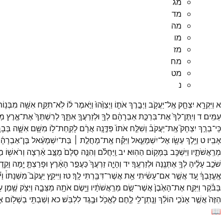
מג
מד
מה
מו
מז
מח
מט
נ
א
וַיִּקְרָ֥א
יִצְחָ֛ק
אֶֽל־
יַעֲקֹ֖ב
וַיְבָ֣רֶךְ
אֹת֑וֹ
וַיְצַוֵּ֙הוּ֙
וַיֹּ֣אמֶר
ל֔וֹ
לֹֽא־
תִקַּ֥ח
אִשָּׁ֖ה
מִבְּנ֥וֹ
עַמִּֽים׃
ד
וְיִֽתֶּן־
לְךָ֙
אֶת־
בִּרְכַּ֣ת
אַבְרָהָ֔ם
לְךָ֖
וּלְזַרְעֲךָ֣
אִתָּ֑ךְ
לְרִשְׁתְּךָ֙
אֶת־
אֶ֣רֶץ
מְג
כִּֽי־
בֵרַ֣ךְ
יִצְחָק֮
אֶֽת־
יַעֲקֹב֒
וְשִׁלַּ֤ח
אֹתוֹ֙
פַּדֶּ֣נָֽה
אֲרָ֔ם
לָקַֽחַת־
ל֥וֹ
מִשָּׁ֖ם
אִשָּׁ֑ה
בְּבָר
אָבִֽיו׃
ט
וַיֵּ֥לֶךְ
עֵשָׂ֖ו
אֶל־
יִשְׁמָעֵ֑אל
וַיִּקַּ֡ח
אֶֽת־
מָחֲלַ֣ת ׀
בַּת־
יִשְׁמָעֵ֨אל
בֶּן־
אַבְרָהָ
מְרַֽאֲשֹׁתָ֑יו
וַיִּשְׁכַּ֖ב
בַּמָּק֥וֹם
הַהֽוּא׃
יב
וַֽיַּחֲלֹ֗ם
וְהִנֵּ֤ה
סֻלָּם֙
מֻצָּ֣ב
אַ֔רְצָה
וְרֹאשׁ֖וֹ
מַג
שֹׁכֵ֣ב
עָלֶ֔יהָ
לְךָ֥
אֶתְּנֶ֖נָּה
וּלְזַרְעֶֽךָ׃
יד
וְהָיָ֤ה
זַרְעֲךָ֙
כַּעֲפַ֣ר
הָאָ֔רֶץ
וּפָרַצְתָּ֛
יָ֥מָּה
וָקֵ֖
אֶֽעֱזָבְךָ֔
עַ֚ד
אֲשֶׁ֣ר
אִם־
עָשִׂ֔יתִי
אֵ֥ת
אֲשֶׁר־
דִּבַּ֖רְתִּי
לָֽךְ׃
טז
וַיִּיקַ֣ץ
יַעֲקֹב֮
מִשְּׁנָתוֹ֒
וַ
בַּבֹּ֗קֶר
וַיִּקַּ֤ח
אֶת־
הָאֶ֙בֶן֙
אֲשֶׁר־
שָׂ֣ם
מְרַֽאֲשֹׁתָ֔יו
וַיָּ֥שֶׂם
אֹתָ֖הּ
מַצֵּבָ֑ה
וַיִּצֹ֥ק
שֶׁ֖מֶן
ע
הַזֶּה֙
אֲשֶׁ֣ר
אָנֹכִ֣י
הוֹלֵ֔ךְ
וְנָֽתַן־
לִ֥י
לֶ֛חֶם
לֶאֱכֹ֖ל
וּבֶ֥גֶד
לִלְבֹּֽשׁ׃
כא
וְשַׁבְתִּ֥י
בְשָׁל֖וֹם
א
📖