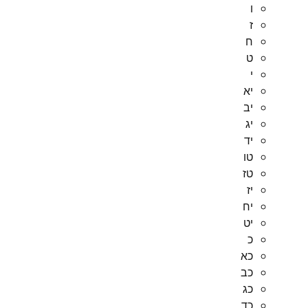
ו
ז
ח
ט
י
יא
יב
יג
יד
טו
טז
יז
יח
יט
כ
כא
כב
כג
כד