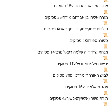
צרור המור
אברהם סבע
18
פסוקים
📜
מזרחי
אליהו בן אברהם מזרחי
35
פסוקים
📜
תולדות יצחק
יצחק בן יוסף קארו
4
פסוקים
📜
ספורנו
ספורנו
28
פסוקים
📜
מנחת שי
ידידיה שלמה רפאל נורצי
14
פסוקים
📜
יריעות שלמה
מהרש"ל
11
פסוקים
📜
לבוש האורה
ר' מרדכי יפה
7
פסוקים
📜
עמר נקא
לא ידוע
16
פסוקים
📜
תורת משה (אלשיך)
אלשיך
43
פסוקים
📜