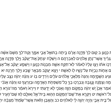
ת
כְּנָֽעַן׃
ב
ק֥וּם
לֵךְ֙
פַּדֶּ֣נָֽה
אֲרָ֔ם
בֵּ֥יתָה
בְתוּאֵ֖ל
אֲבִ֣י
אִמֶּ֑ךָ
וְקַח־
לְךָ֤
מִשָּׁם֙
אִשָּׁ֔ה
ֻרֶ֔יךָ
אֲשֶׁר־
נָתַ֥ן
אֱלֹהִ֖ים
לְאַבְרָהָֽם׃
ה
וַיִּשְׁלַ֤ח
יִצְחָק֙
אֶֽת־
יַעֲקֹ֔ב
וַיֵּ֖לֶךְ
פַּדֶּ֣נָֽה
אֲרָ
ֲכ֣וֹ
אֹת֔וֹ
וַיְצַ֤ו
עָלָיו֙
לֵאמֹ֔ר
לֹֽא־
תִקַּ֥ח
אִשָּׁ֖ה
מִבְּנ֥וֹת
כְּנָֽעַן׃
ז
וַיִּשְׁמַ֣ע
יַעֲקֹ֔ב
אֶל־
אָבִ
֜ם
אֲח֧וֹת
נְבָי֛וֹת
עַל־
נָשָׁ֖יו
ל֥וֹ
לְאִשָּֽׁה׃
י
וַיֵּצֵ֥א
יַעֲקֹ֖ב
מִבְּאֵ֣ר
שָׁ֑בַע
וַיֵּ֖לֶךְ
חָרָֽנָה׃
יא
ו
ִּ֣יעַ
הַשָּׁמָ֑יְמָה
וְהִנֵּה֙
מַלְאֲכֵ֣י
אֱלֹהִ֔ים
עֹלִ֥ים
וְיֹרְדִ֖ים
בּֽוֹ׃
יג
וְהִנֵּ֨ה
יְהוָ֜ה
נִצָּ֣ב
עָלָיו֮
דְמָה
וְצָפֹ֣נָה
וָנֶ֑גְבָּה
וְנִבְרֲכ֥וּ
בְךָ֛
כָּל־
מִשְׁפְּחֹ֥ת
הָאֲדָמָ֖ה
וּבְזַרְעֶֽךָ׃
טו
וְהִנֵּ֨ה
אָנֹכִ֜י
ע
יֹּ֕אמֶר
אָכֵן֙
יֵ֣שׁ
יְהוָ֔ה
בַּמָּק֖וֹם
הַזֶּ֑ה
וְאָנֹכִ֖י
לֹ֥א
יָדָֽעְתִּי׃
יז
וַיִּירָא֙
וַיֹּאמַ֔ר
מַה־
נּוֹרָ֖א
הַ
ַל־
רֹאשָֽׁהּ׃
יט
וַיִּקְרָ֛א
אֶת־
שֵֽׁם־
הַמָּק֥וֹם
הַה֖וּא
בֵּֽית־
אֵ֑ל
וְאוּלָ֛ם
ל֥וּז
שֵׁם־
הָעִ֖יר
ל
ֶל־
בֵּ֣ית
אָבִ֑י
וְהָיָ֧ה
יְהוָ֛ה
לִ֖י
לֵאלֹהִֽים׃
כב
וְהָאֶ֣בֶן
הַזֹּ֗את
אֲשֶׁר־
שַׂ֙מְתִּי֙
מַצֵּבָ֔ה
יִהְ