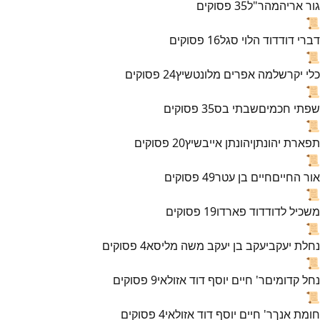
גור אריה
מהר"ל
35
פסוקים
📜
דברי דוד
דוד הלוי סגל
16
פסוקים
📜
כלי יקר
שלמה אפרים מלונטשיץ
24
פסוקים
📜
שפתי חכמים
שבתי בס
35
פסוקים
📜
תפארת יהונתן
יהונתן אייבשיץ
20
פסוקים
📜
אור החיים
חיים בן עטר
49
פסוקים
📜
משכיל לדוד
דוד פארדו
19
פסוקים
📜
נחלת יעקב
יעקב בן יעקב משה מליסא
4
פסוקים
📜
נחל קדומים
ר' חיים יוסף דוד אזולאי
9
פסוקים
📜
חומת אנך
ר' חיים יוסף דוד אזולאי
4
פסוקים