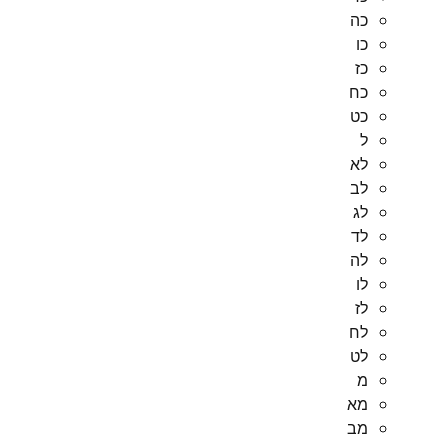
כה
כו
כז
כח
כט
ל
לא
לב
לג
לד
לה
לו
לז
לח
לט
מ
מא
מב