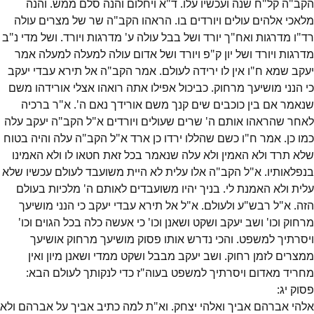
הקב"ה קל"ח שנה ועכשיו עלו. ד"א ויחלום והנה סלם ממש. והנה
מלאכי אלהים עולים ויורדים בו. הראהו הקב"ה שר של מצרים עולה
רד"ו מדרגות ואח"ך יורד ושל בבל עולה ע' מדרגות ויורד. ושל מדי נ"ב
מדרגות ויורד ושל יון ק"פ ויורד ושל אדום עולה למעלה למעלה אמר
יעקב שמא ח"ו אין לו ירידה לעולם. אמר הקב"ה אל תירא עבדי יעקב
כי הנני מושיעך מרחוק. כביכול אפילו אתה רואהו אצלי אורידהו משם
שנאמר אם בין כוכבים שים קנך משם אורידך נאם ה'. א"ר ברכיה
לאחר שהראהו אותם ה' שרים שעולים ויורדים א"ל הקב"ה יעקב עלה
כמו כן. אמר ח"ו כשם שהללו ירדו כן ארד א"ל הקב"ה עלה והיה בטוח
שלא תרד ולא האמין ולא עלה שנאמר בכל זאת חטאו לו ולא האמינו
בנפלאותיו. א"ל הקב"ה אלו עלית לא היית משועבד לעולם עכשיו שלא
עלית ולא האמנת לי. בניך יהיו משועבדים לאותם ה' מלכיות בעולם
הזה. א"ל רבש"ע ולעולם. א"ל אל תירא עבדי יעקב כי הנני מושיעך
מרחוק וכו' ושב יעקב ושקט ושאנן וכו' כי אעשה כלה בכל הגוים וכו'
ויסרתיך למשפט. והכי נדרש אותו פסוק מושיעך מרחוק אושיעך
ממצרים לזמן רחוק. ושב יעקב מבבל ושקט ממדי ושאנן מיון ואין
מחריד מאדום ויסרתיך למשפט בעוה"ז כדי לנקותך לעולם הבא:
פסוק
יג
:
אלהי אברהם אביך ואלהי יצחק. וא"ת למה כתיב אביך על אברהם ולא