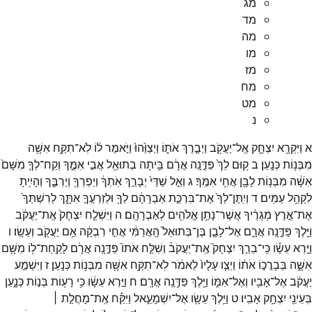
מג
מד
מה
מו
מז
מח
מט
נ
א
וַיִּקְרָ֥א
יִצְחָ֛ק
אֶֽל־
יַעֲקֹ֖ב
וַיְבָ֣רֶךְ
אֹת֑וֹ
וַיְצַוֵּ֙הוּ֙
וַיֹּ֣אמֶר
ל֔וֹ
לֹֽא־
תִקַּ֥ח
אִשָּׁ֖ה
מִבְּנ֥וֹת
כְּנָֽעַן׃
ב
ק֥וּם
לֵךְ֙
פַּדֶּ֣נָֽה
אֲרָ֔ם
בֵּ֥יתָה
בְתוּאֵ֖ל
אֲבִ֣י
אִמֶּ֑ךָ
וְקַח־
לְךָ֤
מִשָּׁם֙
אִשָּׁ֔ה
מִבְּנ֥וֹת
לָבָ֖ן
אֲחִ֥י
אִמֶּֽךָ׃
ג
וְאֵ֤ל
שַׁדַּי֙
יְבָרֵ֣ךְ
אֹֽתְךָ֔
וְיַפְרְךָ֖
וְיַרְבֶּ֑ךָ
וְהָיִ֖יתָ
לִקְהַ֥ל
עַמִּֽים׃
ד
וְיִֽתֶּן־
לְךָ֙
אֶת־
בִּרְכַּ֣ת
אַבְרָהָ֔ם
לְךָ֖
וּלְזַרְעֲךָ֣
אִתָּ֑ךְ
לְרִשְׁתְּךָ֙
אֶת־
אֶ֣רֶץ
מְגֻרֶ֔יךָ
אֲשֶׁר־
נָתַ֥ן
אֱלֹהִ֖ים
לְאַבְרָהָֽם׃
ה
וַיִּשְׁלַ֤ח
יִצְחָק֙
אֶֽת־
יַעֲקֹ֔ב
וַיֵּ֖לֶךְ
פַּדֶּ֣נָֽה
אֲרָ֑ם
אֶל־
לָבָ֤ן
בֶּן־
בְּתוּאֵל֙
הָֽאֲרַמִּ֔י
אֲחִ֣י
רִבְקָ֔ה
אֵ֥ם
יַעֲקֹ֖ב
וְעֵשָֽׂו׃
ו
וַיַּ֣רְא
עֵשָׂ֗ו
כִּֽי־
בֵרַ֣ךְ
יִצְחָק֮
אֶֽת־
יַעֲקֹב֒
וְשִׁלַּ֤ח
אֹתוֹ֙
פַּדֶּ֣נָֽה
אֲרָ֔ם
לָקַֽחַת־
ל֥וֹ
מִשָּׁ֖ם
אִשָּׁ֑ה
בְּבָרֲכ֣וֹ
אֹת֔וֹ
וַיְצַ֤ו
עָלָיו֙
לֵאמֹ֔ר
לֹֽא־
תִקַּ֥ח
אִשָּׁ֖ה
מִבְּנ֥וֹת
כְּנָֽעַן׃
ז
וַיִּשְׁמַ֣ע
יַעֲקֹ֔ב
אֶל־
אָבִ֖יו
וְאֶל־
אִמּ֑וֹ
וַיֵּ֖לֶךְ
פַּדֶּ֥נָֽה
אֲרָֽם׃
ח
וַיַּ֣רְא
עֵשָׂ֔ו
כִּ֥י
רָע֖וֹת
בְּנ֣וֹת
כְּנָ֑עַן
בְּעֵינֵ֖י
יִצְחָ֥ק
אָבִֽיו׃
ט
וַיֵּ֥לֶךְ
עֵשָׂ֖ו
אֶל־
יִשְׁמָעֵ֑אל
וַיִּקַּ֡ח
אֶֽת־
מָחֲלַ֣ת ׀