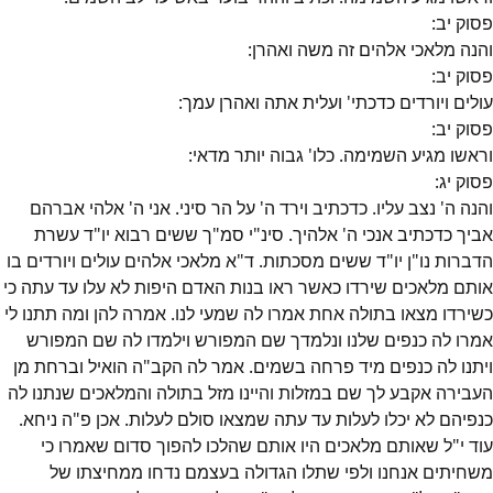
פסוק
יב
:
והנה מלאכי אלהים זה משה ואהרן:
פסוק
יב
:
עולים ויורדים כדכתי' ועלית אתה ואהרן עמך:
פסוק
יב
:
וראשו מגיע השמימה. כלו' גבוה יותר מדאי:
פסוק
יג
:
והנה ה' נצב עליו. כדכתיב וירד ה' על הר סיני. אני ה' אלהי אברהם
אביך כדכתיב אנכי ה' אלהיך. סינ"י סמ"ך ששים רבוא יו"ד עשרת
הדברות נו"ן יו"ד ששים מסכתות. ד"א מלאכי אלהים עולים ויורדים בו
אותם מלאכים שירדו כאשר ראו בנות האדם היפות לא עלו עד עתה כי
כשירדו מצאו בתולה אחת אמרו לה שמעי לנו. אמרה להן ומה תתנו לי
אמרו לה כנפים שלנו ונלמדך שם המפורש וילמדו לה שם המפורש
ויתנו לה כנפים מיד פרחה בשמים. אמר לה הקב"ה הואיל וברחת מן
העבירה אקבע לך שם במזלות והיינו מזל בתולה והמלאכים שנתנו לה
כנפיהם לא יכלו לעלות עד עתה שמצאו סולם לעלות. אכן פ"ה ניחא.
עוד י"ל שאותם מלאכים היו אותם שהלכו להפוך סדום שאמרו כי
משחיתים אנחנו ולפי שתלו הגדולה בעצמם נדחו ממחיצתו של