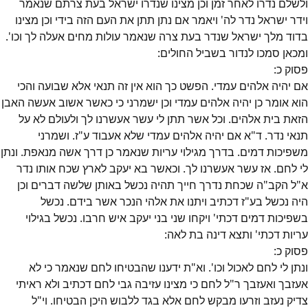
ולשלם נדרו לאחר זמן וכן מצינו שנדרו ישראל בעת צרתם שנאמר
וידר ישראל נדר לה' ויאמר אם נתן תתן את העם הזה בידי וכן מצינו
בדוד מלך ישראל שנדר בעת צרה שנאמר עולות מחים אעלה לך וכו'.
ומכאן סמכו לנדור בשביל החולים:
פסוק
כ
:
אם יהיה אלהים עמדי. הפשט כך הוא אין זה תנאי אלא שבועה והכי
הוא אומר כן יהיה אלהים עמדי וכן ישמרני כי כאשר אשוב אעשה האבן
הזאת בית אלהים. וכל אשר תתן לי עשר אעשרנו לך ולעולם לא על
תנאי נדר. ד"א אם יהיה אלהים עמדי שלא אעבוד ע"ז. ושמרני
משפיכות דמים. בדרך מגילוי עריות שנאמר כן דרך אשה מנאפת. ונתן
לי לחם. אז עשר אעשרנו לך. וכאשר בא יעקב לארץ שכח אותו נדר
א"ל הקב"ה שכחת נדרך חייך תהיה נכשל באותן שלשה דברים וכן
היה נכשל בע"ז דכתיב ויתנו את אלהי הנכר אשר בידם. נכשל
בשפיכות דמים דכתי' ויקחו שני בני יעקב איש חרבו. נכשל בגילוי
עריות דכתי' ותצא דינה בת לאה:
פסוק
כ
:
ונתן לי לחם לאכול וכו'. וא"ת ידענו שהבטיחו לחם שנאמר כי לא
אעזבך ואעזבך ר"ל לחם כי מצינו עזיבה גבי לחם דכתיב ולא ראיתי
צדיק נעזב וזרעו מבקש לחם אלא בגד ללבוש היכן הבטיחו. וי"ל