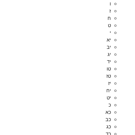
ו
ז
ח
ט
י
יא
יב
יג
יד
טו
טז
יז
יח
יט
כ
כא
כב
כג
כד