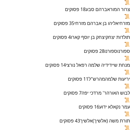
📜
צרור המור
אברהם סבע
18
פסוקים
📜
מזרחי
אליהו בן אברהם מזרחי
35
פסוקים
📜
תולדות יצחק
יצחק בן יוסף קארו
4
פסוקים
📜
ספורנו
ספורנו
28
פסוקים
📜
מנחת שי
ידידיה שלמה רפאל נורצי
14
פסוקים
📜
יריעות שלמה
מהרש"ל
11
פסוקים
📜
לבוש האורה
ר' מרדכי יפה
7
פסוקים
📜
עמר נקא
לא ידוע
16
פסוקים
📜
תורת משה (אלשיך)
אלשיך
43
פסוקים
📜