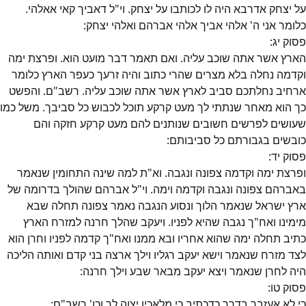
על יצחק אדרבא היה לו לכותבו על יצחק. וי"ל דאביך קאי אאלהי.
כלומר אני ה' אלהי אביך אלהי אברהם ואלהי יצחק:
פסוק
יג
:
הארץ אשר אתה שוכב עליה. ואם תאמר דבר מועט הוא. ופרצת ימה
וקדמה נחלה בלא מצרים שהרי כתוב והיה זרעך כעפר הארץ כלומר
ארחיב נחלתכם סביב לארץ אשר אתה שוכב עליה. רשב"ם. והפשט
כך הוא מאחר שנתתי לך מעט קרקע תוכל לכבוש כל סביבך. משל כמו
שעושים לפרשים חשובים שנותנים להם מעט קרקע חזקה והם
כובשים בגבורתם כל סביבותם:
פסוק
יד
:
ופרצת ימה וקדמה צפונה ונגבה. וא"ת למה שינה התחומין שנאמר
באברהם צפונה ונגבה וקדמה וימה. וי"ל אברהם שהולך בדרומה של
ארץ ישראל שנאמר הלוך ונסוע הנגבה נאמר צפונה תחלה שבא
מימינו ואח"ך נגבה שהיא לפניו. ויעקב שהלך חרנה למזרח הארץ
כתיב תחלה ימה שהוא אחריו ובא ממנו ואח"ך קדמה לפניו וחרן הוא
לצד מזרח שנאמר וישא יעקב רגליו וילך ארצה בני קדם ואותה הליכה
היה לחרן שנאמר ויצא יעקב מבאר שבע וילך חרנה:
פסוק
טו
:
כי לא אעזבך בדרך כדכתיב כי מלאכיו יצוה לך וכו' רשב"ם: