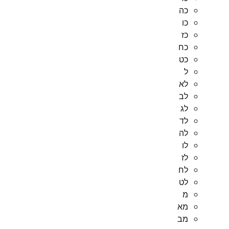
כה
כו
כז
כח
כט
ל
לא
לב
לג
לד
לה
לו
לז
לח
לט
מ
מא
מב