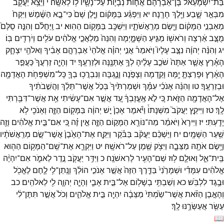
בַּת־
יִשְׁמָעֵ֨אל
בֶּן־
אַבְרָהָ֜ם
אֲח֧וֹת
נְבָי֛וֹת
עַל־
נָשָׁ֖יו
ל֥וֹ
לְאִשָּֽׁה׃
י
וַיֵּצֵ֥א
יַעֲקֹ֖ב
מִבְּאֵ֣ר
שָׁ֑בַע
וַיֵּ֖לֶךְ
חָרָֽנָה׃
יא
וַיִּפְגַּ֨ע
בַּמָּק֜וֹם
וַיָּ֤לֶן
שָׁם֙
כִּי־
בָ֣א
הַשֶּׁ֔מֶשׁ
וַיִּקַּח֙
מֵאַבְנֵ֣י
הַמָּק֔וֹם
וַיָּ֖שֶׂם
מְרַֽאֲשֹׁתָ֑יו
וַיִּשְׁכַּ֖ב
בַּמָּק֥וֹם
הַהֽוּא׃
יב
וַֽיַּחֲלֹ֗ם
וְהִנֵּ֤ה
סֻלָּם֙
מֻצָּ֣ב
אַ֔רְצָה
וְרֹאשׁ֖וֹ
מַגִּ֣יעַ
הַשָּׁמָ֑יְמָה
וְהִנֵּה֙
מַלְאֲכֵ֣י
אֱלֹהִ֔ים
עֹלִ֥ים
וְיֹרְדִ֖ים
בּֽוֹ׃
יג
וְהִנֵּ֨ה
יְהוָ֜ה
נִצָּ֣ב
עָלָיו֮
וַיֹּאמַר֒
אֲנִ֣י
יְהוָ֗ה
אֱלֹהֵי֙
אַבְרָהָ֣ם
אָבִ֔יךָ
וֵאלֹהֵ֖י
יִצְחָ֑ק
הָאָ֗רֶץ
אֲשֶׁ֤ר
אַתָּה֙
שֹׁכֵ֣ב
עָלֶ֔יהָ
לְךָ֥
אֶתְּנֶ֖נָּה
וּלְזַרְעֶֽךָ׃
יד
וְהָיָ֤ה
זַרְעֲךָ֙
כַּעֲפַ֣ר
הָאָ֔רֶץ
וּפָרַצְתָּ֛
יָ֥מָּה
וָקֵ֖דְמָה
וְצָפֹ֣נָה
וָנֶ֑גְבָּה
וְנִבְרֲכ֥וּ
בְךָ֛
כָּל־
מִשְׁפְּחֹ֥ת
הָאֲדָמָ֖ה
וּבְזַרְעֶֽךָ׃
טו
וְהִנֵּ֨ה
אָנֹכִ֜י
עִמָּ֗ךְ
וּשְׁמַרְתִּ֙יךָ֙
בְּכֹ֣ל
אֲשֶׁר־
תֵּלֵ֔ךְ
וַהֲשִׁ֣בֹתִ֔יךָ
אֶל־
הָאֲדָמָ֖ה
הַזֹּ֑את
כִּ֚י
לֹ֣א
אֶֽעֱזָבְךָ֔
עַ֚ד
אֲשֶׁ֣ר
אִם־
עָשִׂ֔יתִי
אֵ֥ת
אֲשֶׁר־
דִּבַּ֖רְתִּי
לָֽךְ׃
טז
וַיִּיקַ֣ץ
יַעֲקֹב֮
מִשְּׁנָתוֹ֒
וַיֹּ֕אמֶר
אָכֵן֙
יֵ֣שׁ
יְהוָ֔ה
בַּמָּק֖וֹם
הַזֶּ֑ה
וְאָנֹכִ֖י
לֹ֥א
יָדָֽעְתִּי׃
יז
וַיִּירָא֙
וַיֹּאמַ֔ר
מַה־
נּוֹרָ֖א
הַמָּק֣וֹם
הַזֶּ֑ה
אֵ֣ין
זֶ֗ה
כִּ֚י
אִם־
בֵּ֣ית
אֱלֹהִ֔ים
וְזֶ֖ה
שַׁ֥עַר
הַשָּׁמָֽיִם׃
יח
וַיַּשְׁכֵּ֨ם
יַעֲקֹ֜ב
בַּבֹּ֗קֶר
וַיִּקַּ֤ח
אֶת־
הָאֶ֙בֶן֙
אֲשֶׁר־
שָׂ֣ם
מְרַֽאֲשֹׁתָ֔יו
וַיָּ֥שֶׂם
אֹתָ֖הּ
מַצֵּבָ֑ה
וַיִּצֹ֥ק
שֶׁ֖מֶן
עַל־
רֹאשָֽׁהּ׃
יט
וַיִּקְרָ֛א
אֶת־
שֵֽׁם־
הַמָּק֥וֹם
הַה֖וּא
בֵּֽית־
אֵ֑ל
וְאוּלָ֛ם
ל֥וּז
שֵׁם־
הָעִ֖יר
לָרִאשֹׁנָֽה׃
כ
וַיִּדַּ֥ר
יַעֲקֹ֖ב
נֶ֣דֶר
לֵאמֹ֑ר
אִם־
יִהְיֶ֨ה
אֱלֹהִ֜ים
עִמָּדִ֗י
וּשְׁמָרַ֙נִי֙
בַּדֶּ֤רֶךְ
הַזֶּה֙
אֲשֶׁ֣ר
אָנֹכִ֣י
הוֹלֵ֔ךְ
וְנָֽתַן־
לִ֥י
לֶ֛חֶם
לֶאֱכֹ֖ל
וּבֶ֥גֶד
לִלְבֹּֽשׁ׃
כא
וְשַׁבְתִּ֥י
בְשָׁל֖וֹם
אֶל־
בֵּ֣ית
אָבִ֑י
וְהָיָ֧ה
יְהוָ֛ה
לִ֖י
לֵאלֹהִֽים׃
כב
וְהָאֶ֣בֶן
הַזֹּ֗את
אֲשֶׁר־
שַׂ֙מְתִּי֙
מַצֵּבָ֔ה
יִהְיֶ֖ה
בֵּ֣ית
אֱלֹהִ֑ים
וְכֹל֙
אֲשֶׁ֣ר
תִּתֶּן־
לִ֔י
עַשֵּׂ֖ר
אֲעַשְּׂרֶ֥נּוּ
לָֽךְ׃
📖