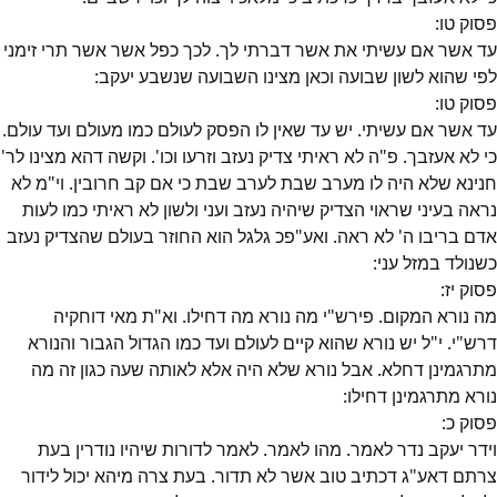
פסוק
טו
:
עד אשר אם עשיתי את אשר דברתי לך. לכך כפל אשר אשר תרי זימני
לפי שהוא לשון שבועה וכאן מצינו השבועה שנשבע יעקב:
פסוק
טו
:
עד אשר אם עשיתי. יש עד שאין לו הפסק לעולם כמו מעולם ועד עולם.
כי לא אעזבך. פ"ה לא ראיתי צדיק נעזב וזרעו וכו'. וקשה דהא מצינו לר'
חנינא שלא היה לו מערב שבת לערב שבת כי אם קב חרובין. וי"מ לא
נראה בעיני שראוי הצדיק שיהיה נעזב ועני ולשון לא ראיתי כמו לעות
אדם בריבו ה' לא ראה. ואע"פכ גלגל הוא החוזר בעולם שהצדיק נעזב
כשנולד במזל עני:
פסוק
יז
:
מה נורא המקום. פירש"י מה נורא מה דחילו. וא"ת מאי דוחקיה
דרש"י. י"ל יש נורא שהוא קיים לעולם ועד כמו הגדול הגבור והנורא
מתרגמינן דחלא. אבל נורא שלא היה אלא לאותה שעה כגון זה מה
נורא מתרגמינן דחילו:
פסוק
כ
:
וידר יעקב נדר לאמר. מהו לאמר. לאמר לדורות שיהיו נודרין בעת
צרתם דאע"ג דכתיב טוב אשר לא תדור. בעת צרה מיהא יכול לידור