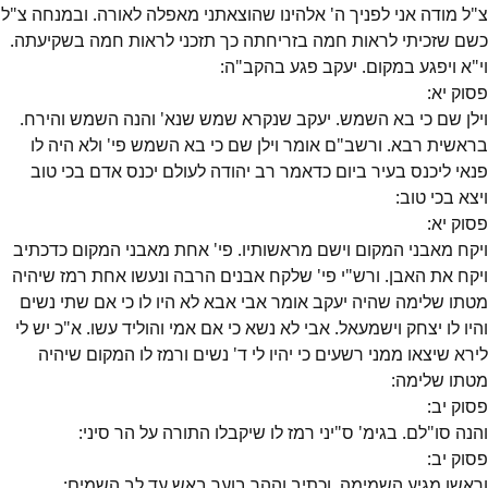
צ"ל מודה אני לפניך ה' אלהינו שהוצאתני מאפלה לאורה. ובמנחה צ"ל
כשם שזכיתי לראות חמה בזריחתה כך תזכני לראות חמה בשקיעתה.
וי"א ויפגע במקום. יעקב פגע בהקב"ה:
פסוק
יא
:
וילן שם כי בא השמש. יעקב שנקרא שמש שנא' והנה השמש והירח.
בראשית רבא. ורשב"ם אומר וילן שם כי בא השמש פי' ולא היה לו
פנאי ליכנס בעיר ביום כדאמר רב יהודה לעולם יכנס אדם בכי טוב
ויצא בכי טוב:
פסוק
יא
:
ויקח מאבני המקום וישם מראשותיו. פי' אחת מאבני המקום כדכתיב
ויקח את האבן. ורש"י פי' שלקח אבנים הרבה ונעשו אחת רמז שיהיה
מטתו שלימה שהיה יעקב אומר אבי אבא לא היו לו כי אם שתי נשים
והיו לו יצחק וישמעאל. אבי לא נשא כי אם אמי והוליד עשו. א"כ יש לי
לירא שיצאו ממני רשעים כי יהיו לי ד' נשים ורמז לו המקום שיהיה
מטתו שלימה:
פסוק
יב
:
והנה סו"לם. בגימ' ס"יני רמז לו שיקבלו התורה על הר סיני:
פסוק
יב
:
וראשו מגיע השמימה. וכתיב וההר בוער באש עד לב השמים: