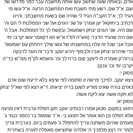
אדם. ובאותה שעה שחשב עשו אותה מחשבה עבר לפני מדרשו של
שם. א"ל שם. רשע מתי חשבת זאת המחשבה הרעה. א"ל עשו מי
הגיד לך. א"ל הקב"ה הגיד לי שהיה שם בשעת מחשבתך. והיינו
דכתיב ביחזקאל יען אמרך על שני הגוים ועל שני הממלכות לי הם וה'
שם היה. שני הגוים יצחק וישמעאל. ובקשת לך כל הממלכות. אבל ה'
שם היה שהגיד הדבר: (אש"ה לפ"ז א"ש הא דקאמר עשו יקרבו ימי
אבל אבי שכל זה עלה במחשבתו של עשו שילך ויתחתן עם ישמעאל
כדי שיהרוג יצחק אביו ולבסוף יהרוג יעקב ודבר זה הוגד לרבקה
ברוה"ק ואמרה לו ליעקב קום ברח לך וכו' והשתא לק"מ ממ"ש בד"ה
יקרבו ימי וכו' ונכון):
פסוק
י
:
ויצא יעקב. לפיכך פרשה זו סתומה לפי שיצא בלא ידיעת שום אדם
כאדם בורח שאינו מודיע לשום בריה יציאתו. ד"א ויצא לפי שא"ל יצחק
לא תקח אשה יצא ליקח אשה:
פסוק
יא
:
ויפגע במקום. מכאן אמרו רבותינו יעקב תקן תפלת ערבית דאין פגיעה
אלא תפלה וכן הוא אומר אל תפגע בי. א"ר שמואל בר נחמני כנגד ג'
פעמים שהיום משתנה צריך להתפלל ג' פעמים ביום. בערבית צריך
לומר יהי רצון מלפניך ה' אלהינו שתוציאנו מאפלה לאורה בשחרית