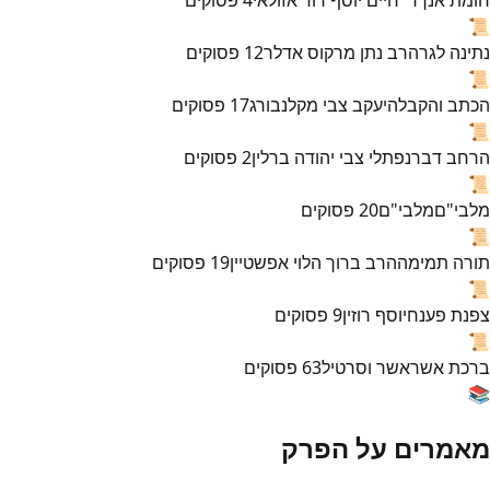
📜
נתינה לגר
הרב נתן מרקוס אדלר
12
פסוקים
📜
הכתב והקבלה
יעקב צבי מקלנבורג
17
פסוקים
📜
הרחב דבר
נפתלי צבי יהודה ברלין
2
פסוקים
📜
מלבי"ם
מלבי"ם
20
פסוקים
📜
תורה תמימה
הרב ברוך הלוי אפשטיין
19
פסוקים
📜
צפנת פענח
יוסף רוזין
9
פסוקים
📜
ברכת אשר
אשר וסרטיל
63
פסוקים
📚
מאמרים על הפרק