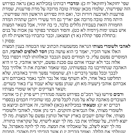
שפי' יחזקאל (יחזקאל יח כ):
ומדברי
רבותינו (מכילתא כאן) נראה כפירוש
הזה שפירשתי, שלמדו מכאן שמדה טובה מרובה על מדת פורענות, שמדת
פורענות לארבעה דורות וכו', ואם היה כפירוש הראשון הזה שפירשתי,
היתה מדה טובה מרובה אם יאריך גם דור עשירי ויתכן שתהיה המדה
החמורה הזאת בעבודת גלולים בלבד, כי בה יזהיר, אבל בשאר המצות
איש בעונו ימות (ירמיה לא כט). והסוד הנסתר בפוקד עון אבות על בנים
בתחלת ספר קהלת (א ד) תמצאנו, וכבר כתבתיו (בראשית לח ח):
:
פסוק
ו
לאהבי ולשומרי מצותי
הנראה ממשמעות הכתוב שזו הבטחה בענין המצות
האלו אשר הזכיר, יאמר כי הוא עושה בהן
חסד לאלפים לאהביו
, הם
המוסרים נפשם עליו, כי המודים בשם הנכבד ובאלהותו לבדו ויכפרו בכל
אלוה נכר ולא יעבדו אותם עם סכנת נפשם, יקראו אוהביו, כי זו היא
האהבה שנתחייבנו בה בנפשותינו, כמו שאמר ואהבת את ה' אלהיך בכל
לבבך ובכל נפשך (דברים ו ה), שתמסור נפשך וחייך באהבתו, שלא
תחליפנו באל אחר, ולא תשתף עמו אל נכר ולכך נאמר באברהם זרע
אברהם אוהבי (ישעיה מא ח), שנתן נפשו שלא יעבוד ע"ז באור כשדים.
ושאר הצדיקים יקראו שומרי מצותיו:
ורבים
פירשו (עי' רמב"ם בפירוש משנה סנהדרין ריש פרק י) כי אוהביו
העובדים מאהבה שלא על מנת לקבל פרס, כמו שהזכירו חכמים (בספרי
דברים יא יג):
ומצאתי
במכילתא (כאן) לאוהבי, זה אברהם וכיוצא בו
ולשומרי מצותי, אלו הנביאים והזקנים. רבי נתן אומר, לאוהבי ולשומרי
מצותי, אלו שהם יושבים בארץ ישראל ונותנין נפשם על המצות. מה לך
יוצא ליהרג, על שמלתי את בני. מה לך יוצא לישרף, על שקראתי בתורה.
מה לך יוצא ליצלב, על שאכלתי את המצה. מה לך לוקה מאפרגל, על
שנטלתי את הלולב. ואומר (זכריה יג ו) אשר הוכיתי בית מאהבי, המכות