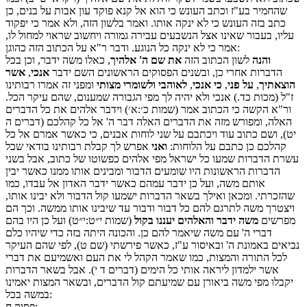
שהחמיר בע"ז וכתב העונש כי הוא אל קנא פוקד עון אבות על בנים, כן
כתב בזה העונש כי לא ינקה אותו. ואמר בלשון הזה, ולא אמר כי יפקוד
עליו, בעבור שאינו אצל הנשבעים עבירה גמורה ויחשוב שראוי למחול לו,
אמר כי לא ינקה כל הנוגע. ודבר ר"א על הכתוב הזה כהוגן:
והנה
לשון הכתוב הזה
את שם ה' אלהיך
, כאלו משה ידבר, וכן בכל
הדברות אחרי כן, ובשנים הפסוקים הראשונים השם ידבר
אנכי
,
אשר
הוצאתיך
,
על פני
,
כי אנכי
,
לאוהבי ולשומרי מצותי
ומפני זה אמרו רבותינו
ז"ל (מכות כד.) אנכי ולא יהיה לך מפי הגבורה שמענום, שהם עיקר הכל.
ור"א הקשה כי הכתוב אמר (שמות כ׳:א׳) וידבר אלהים את כל הדברים
האלה, ומפורש מזה את הדברים האלה דבר ה' אל כל קהלכם (דברים ה
יט), ושם כתוב עוד ויכתבם על שני לוחות אבנים, כי כאשר אמרם אל כל
קהלכם כן כתבם על הלוחות:
ואני
אפרש לך קבלת רבותינו בודאי שכל
עשרת הדברות שמעו כל ישראל מפי אלהים כפשוטו של כתוב, אבל בשני
הדברות הראשונות היו שומעים הדבור ומבינים אותו ממנו כאשר יבין
אותם משה, ועל כן ידבר עמהם כאשר ידבר האדון אל עבדו, כמו
שהזכרתי. ומכאן ואילך בשאר הדברות ישמעו קול הדבור ולא יבינו אותו,
ויצטרך משה לתרגם להם כל דבור ודבור עד שיבינו אותו ממשה. וכך הם
מפרשים
משה ידבר והאלהים יעננו בקול
(שמות י״ט:י״ט) ועל כן היו בהם
דברי ה' עם משה שיאמר להם כן. והכונה היתה בזה כדי שיהיו כלם
נביאים באמונת ה' ובאיסור ע"ז, כאשר פירשתי (שם ט), לפי שהם העיקר
לכל התורה והמצות, כמו שאמר הקהל לי את העם ואשמיעם את דברי
אשר ילמדון ליראה אותי כל הימים (דברים ד י). אבל בשאר הדברות
יקבלו מפי משה ביאורן עם שמיעתם קול הדברים, ובשאר המצות יאמינו
במשה בכל:
:
פסוק
ח