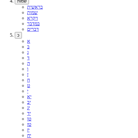
שמות
בראשית
שמות
ויקרא
במדבר
דברים
כ
א
ב
ג
ד
ה
ו
ז
ח
ט
י
יא
יב
יג
יד
טו
טז
יז
יח