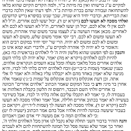
למקיים ע"ג ברשותו ואין בה מיתת ב"ד, ולמה הקדים הקיום שהוא בלאו
להשתחואה ועבודה שהם בכרת ומיתת ב"ד. ולפי דעתי שאין הלכה כדברי
זאת הברייתא, וכדברי יחיד היא שנויה, שכך שנינו בסיפרא (ריש קדושים)
ואלהי מסכה לא תעשו לכם
(ויקרא יט ד), יכול יעשו לכם אחרים, ת"ל לא
לכם אין לי אלא לכם, יכול הן יעשו לאחרים, ת"ל לא תעשו לא לכם ולא
לאחרים. מכאן אמרו העושה ע"ג לעצמו עובר משום שתי אזהרות, משום
לא תעשו ומשום לא לכם. רבי יוסי אומר משום שלש, משום לא תעשו
ומשום לא לכם ומשום לא יהיה. הרי שר' יוסי יחיד במקום רבים הוא
האומר כי לא יהיה לך אזהרה למקיים ע"ג, ולדברי תנא קמא אינו כן:
והנכון
גם לפי הפשט שהוא מלשון והיה ה' לי לאלהים (בראשית כח כא),
להיות לכם לאלהים (ויקרא יא מה) יאמר, שלא יהיה לנו בלתי השם
אלהים אחרים מכל מלאכי מעלה ומכל צבא השמים הנקראים אלהים,
כענין שנאמר (שמות כ״ב:י״ט) זובח לאלהים יחרם בלתי לה' לבדו, והיא
מניעה שלא יאמין באחד מהם ולא יקבלהו עליו באלוה ולא יאמר לו אלי
אתה. וכן דעת אונקלוס (תרגום אונקלוס על שמות כ׳:ג׳) שאמר אלה
אחרן בר מיני:
ודע
כי בכל המקום שאמר הכתוב "אלהים אחרים" הכוונה
בו אחרים זולתי השם הנכבד, ויתפוס זה הלשון בקבלת האלהות או
בעבודה לו, כי יאמר לא תקבלו עליכם אלוה בלתי ה' לבדו, אבל כשידבר
בעשייה לא יאמר בכתוב אחרים חלילה, אבל יאמר ואלהי מסכה לא תעשו
לכם (ויקרא יט ד), אלהי מסכה לא תעשה לך (שמות ל״ד:י״ז), ויקראם כן
בעבור שיעשה בכוונה להיות אלהיו אבל בהם אמר הכתוב (ישעיה לז יט)
כי לא אלהים המה כי אם מעשה ידי אדם ואבן ויאבדום:
והנה
הזהיר בדבור השני תחלה שלא נקבל לנו אדון מכל האלהים זולתי ה',
ואחר כך אמר שלא נעשה פסל וכל תמונה להשתחוות להם ולא לעבדם