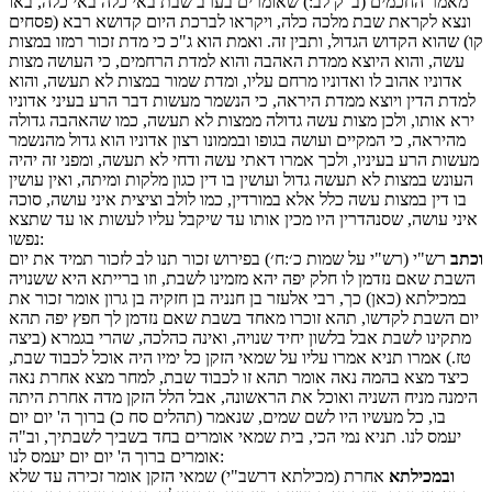
מאמר החכמים (ב"ק לב:) שאומרים בערב שבת באי כלה באי כלה, באו
ונצא לקראת שבת מלכה כלה, ויקראו לברכת היום קדושא רבא (פסחים
קו) שהוא הקדוש הגדול, ותבין זה. ואמת הוא ג"כ כי מדת זכור רמזו במצות
עשה, והוא היוצא ממדת האהבה והוא למדת הרחמים, כי העושה מצות
אדוניו אהוב לו ואדוניו מרחם עליו, ומדת שמור במצות לא תעשה, והוא
למדת הדין ויוצא ממדת היראה, כי הנשמר מעשות דבר הרע בעיני אדוניו
ירא אותו, ולכן מצות עשה גדולה ממצות לא תעשה, כמו שהאהבה גדולה
מהיראה, כי המקיים ועושה בגופו ובממונו רצון אדוניו הוא גדול מהנשמר
מעשות הרע בעיניו, ולכך אמרו דאתי עשה ודחי לא תעשה, ומפני זה יהיה
העונש במצות לא תעשה גדול ועושין בו דין כגון מלקות ומיתה, ואין עושין
בו דין במצות עשה כלל אלא במורדין, כמו לולב וציצית איני עושה, סוכה
איני עושה, שסנהדרין היו מכין אותו עד שיקבל עליו לעשות או עד שתצא
נפשו:
וכתב
רש"י (רש"י על שמות כ׳:ח׳) בפירוש זכור תנו לב לזכור תמיד את יום
השבת שאם נזדמן לו חלק יפה יהא מזמינו לשבת, וזו ברייתא היא ששנויה
במכילתא (כאן) כך, רבי אלעזר בן חנניה בן חזקיה בן גרון אומר זכור את
יום השבת לקדשו, תהא זוכרו מאחד בשבת שאם נזדמן לך חפץ יפה תהא
מתקינו לשבת אבל בלשון יחיד שנויה, ואינה כהלכה, שהרי בגמרא (ביצה
טז.) אמרו תניא אמרו עליו על שמאי הזקן כל ימיו היה אוכל לכבוד שבת,
כיצד מצא בהמה נאה אומר תהא זו לכבוד שבת, למחר מצא אחרת נאה
הימנה מניח השניה ואוכל את הראשונה, אבל הלל הזקן מדה אחרת היתה
בו, כל מעשיו היו לשם שמים, שנאמר (תהלים סח כ) ברוך ה' יום יום
יעמס לנו. תניא נמי הכי, בית שמאי אומרים בחד בשביך לשבתיך, וב"ה
אומרים ברוך ה' יום יום יעמס לנו:
ובמכילתא
אחרת (מכילתא דרשב"י) שמאי הזקן אומר זכירה עד שלא