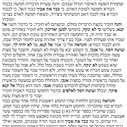
שחמדת האשה האיסור הגדול שבהם. והנה עשרת הדברות חמשה בכבוד
הבורא וחמשה לטובת האדם, כי
כבד את אביך
כבוד האל, כי לכבוד
הבורא צוה לכבד האב המשתתף ביצירה, ונשארו חמשה לאדם בצרכו
וטובתו:
והנה
הזכיר בקצת הדברות גמולם, ובקצתם לא הזכיר, כי בדבור השני
אל
קנא
, בשלישי
כי לא ינקה
, בחמישי
למען יאריכון
, ולא הזכיר באחרים עונש
או שכר והיה זה, כי החמשה דברים האחרונים טובת האדם הם, והנה
שכרו אתו ופעולתו לפניו. אבל בע"ז צריך אזהרת עונש לחומר הגדול שבה,
והוא לכבוד הבורא:
והנראה
אלי כי אמר
אל קנא
, על
לא יהיה לך
, ואמר
ועושה חסד
, על
אנכי
, כי העונש יבא על מצות לא תעשה, והשכר על מצות
עשה וקבלת מלכות האל ואזהרת עבודת זולתו ענין אחד, והשלים הדבר
ואחר כך הזהיר על העובר, והבטיח בשכר על העושה. והזהיר בשבועת
שוא בעונש
לא ינקה
, ולא הזכיר בשבת גמול כלל, ולא אמר על המחלל
השבת עונש הכרת או עונש אחר זולתו, ולא הזכיר שכר על השומר שבת
מחללו, מפני שהשבת נכלל בשתי מצות הראשונות, כי השומר שבת מעיד
על מעשה בראשית ומודה במצות
אנכי
, והמחללו מכחיש במעשה בראשית
ומודה בקדמות העולם להכחיש במצות
אנכי
, והנה הוא בכלל
אל קנא
פוקד
, ובכלל
ועושה חסד לאלפים
ובדבור החמשי בכבוד האבות הזכיר
שכר כי היא מצות עשה:
והנראה
במכתב הלוחות שהיו החמש ראשונות בלוח אחד שהם כבוד
הבורא כמו שהזכרתי, והחמש השניות בלוח אחד, שיהיו חמש כנגד חמש,
כענין שהזכירו בספר יצירה (א ג) בעשר ספירות בלי מה כמספר עשר
אצבעות, חמש כנגד חמש, וברית יחיד מכוונת באמצע ומזה יתברר לך למה
היו שתים, כי עד
כבד את אביך
הוא כנגד תורה שבכתב, ומכאן ואילך
כנגד תורה שבעל פה ונראה שלזה רמזו רבותינו ז"ל שאמרו (תנחומא עקב