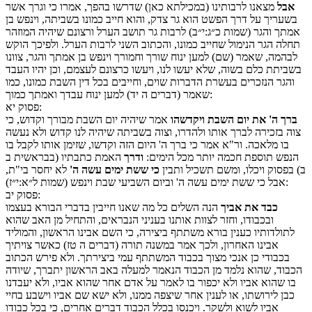
אבל
מצאנו לרבותינו (במכילתא כאן) שדרשו בהפך, אמרו כי וגרך אשר
בשעריך על דרך הפשט הוא גר צדק, והוא חייב כמונו בשביתה, וינפש בן
אמתך והגר (שמות כ״ג:י״ב) לרבות גר תושב הערל ורצונם שיהיה המוזהר
תחלה הגר הנימול שחייב כמונו, והכתוב השני לרבות הערל. ולפיכך הוקש
לבהמה, שאמר (שם) למען ינוח שורך וחמורך וינפש בן אמתך והגר, צוונו
בשביתת כלם בשוה, שלא יעשו לנו, ויעשו כרצונם לעצמם, וכן יהיו העבד
והגר הנזכרים בעשרת הדברות שוים, וחייבים בכל דין השבת כמונו, כמו
שאמר (דברים ה יד) למען ינוח עבדך ואמתך כמוך:
:
פסוק
יא
ברך ה' את יום השבת ויקדשהו
אמר שיהיה יום השבת מבורך וקדוש, כי
צוה בזכירה לברך אותו ולהדרו, וצוה בשביתה שיהיה לנו קדוש ולא נעשה
בו מלאכה. ור"א אמר כי ברך ה' היום הזה וקדשו, שזימן אותו לקבל בו
הנפש תוספת חכמה יותר מכל הימים:
ודרך
האמת כתבתיו (בבראשית ב
ב) בפסוק ויכלו, ומשם תשכיל ותבין
כי ששת ימים עשה ה'
לא יחסר בי"ת,
אבל כי ששת ימים עשה ה' וביום השביעי שבת וינפש (שמות ל״א:י״ז):
:
פסוק
יב
כבד את אביך
הנה השלים כל מה שאנו חייבין בדברי הבורא בעצמו
ובכבודו, וחזר לצוות אותנו בעניני הנבראים, והתחיל מן האב שהוא
לתולדותיו כענין בורא משתתף ביצירה, כי השם אבינו הראשון, והמוליד
אבינו האחרון, ולכך אמר במשנה תורה (דברים ה טז) כאשר צויתיך
בכבודי כן אנכי מצוך בכבוד המשתתף עמי ביצירתך. ולא פירש הכתוב
הכבוד, שהוא נלמד מן הכבוד הנאמר למעלה באב הראשון יתברך, שיודה
בו שהוא אביו ולא יכפור בו לאמר על אדם אחר שהוא אביו, ולא יעבדנו
כבן לירושתו, או לענין אחר שיצפה ממנו, ולא ישא שם אביו וישבע בחיי
אביו לשוא ולשקר. ויכנסו בכלל הכבוד דברים אחרים, כי בכל כבודו