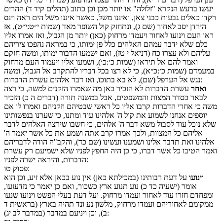
יעשו ברעש הנקרא "זלזלה" או יותר מכן וכן כתוב (תהלים קיד ד) ההרים
רקדו כאלים גבעות כבני צאן, ואיננו משל, כאשר איננו משל הים ראה וינס
הירדן יסב לאחור (שם ג), ונתחזק קול השופר מאד (שמות י״ט:י״ט), אז
ראו העם וינועו לאחור ויעמדו מרחוק (כאן) יותר מן הגבול, ואז אמרו אליו
כלם שלא ידבר עמהם האלהים כלל פן ימותו, כי במראה נהפכו ציריהם
עליהם ולא עצרו כח (דניאל י טז), ואם ישמעו הדבור ימותו, ומשה חזקם
ואמר להם אל תיראו (שמות כ׳:כ׳), ושמעו אליו ויעמוד העם מרחוק
במעמדם (שמות כ׳:כ״א), כי לא רצו בכל דבריו להתקרב אל הגבול, ומשה
נגש אל הערפל (שם), לא בא בתוכו, ואז דבר אלהים עשרת הדברות:
ואחר
עשרת הדברות לא הזכיר כאן מה שאמרו הזקנים למשה, כי רצה
לבאר כסדר המצות והמשפטים, אבל במשנה תורה (דברים ה כ) הזכיר
משה כי אחרי הדברות קרבו אליו כל ראשי שבטיהם וזקניהם ואמרו לו אם
יוספים אנחנו לשמוע את קול ה' אלהינו עוד ומתנו, כי שערנו בנפשותינו
שלא נוכל עוד לסבול משא דבר ה' אלהים, כי חשבו שירצה האלהים לדבר
אליהם כל המצוות, ולכך אמרו קרב אתה ושמע את כל אשר יאמר ה'
אלהינו ואת תדבר אלינו ושמענו ועשינו (שם כד), והקב"ה הודה לדבריהם
ואמר הטיבו כל אשר דברו, כי כן היה החפץ לפניו שלא ישמיעם רק עשרת
הדברות, והיראה ישרה לפניו:
:
פסוק
טו
וינועו
על דעת רבותינו (במכילתא כאן) אין נוע בכאן אלא זיע, וכן הוא
אומר (ישעיה כד כ) נוע תנוע ארץ כשכור, ואם כן יאמר כי נזדעזעו,
ומפחדם חזרו עוד לאחור ועמדו מרחוק. ועל דעת בעלי הפשט וינועו שנעו
ממקומם לאחוריהם ועמדו מרחוק, מלשון נע ונד תהיה בארץ (בראשית ד
ב), וכן ויניעם במדבר (במדבר לב יג):