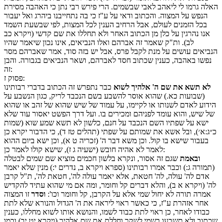
האלה גרמו לי ליאהב לאבי שבשמים. הרי פירש רבי נתן כי האהבה מסירת
הנפש על המצוה. והכתוב ודאי על ע"ז כי בה נתחייבנו ביהרג ואל יעבור
בכל הזמנים לעולם, אבל הרחיב הענין לכל המצות, לפי שבשעת השמד
אנו נהרגין על כלן מן הכתוב האחר ולא תחללו את שם קדשי (ויקרא כב
לב). ות"ק שאמר זה אברהם ואלו הנביאים, אינו נכון שיאמר שהיו
הנביאים עושים על מנת לקבל פרס, אבל יש בזה סוד, אמר שאברהם מסר
נפשו באהבה, כענין שכתוב חסד לאברהם, ושאר הנביאים בגבורה. והבן
זה:
:
פסוק
ז
לא תשא את שם ה' אלהיך לשוא
כבר נתפרש זה הכתוב בדברי רבותינו
(שבועות כא.) שהוא אוסר להשבע בשם הנכבד לריק, כגון הנשבע על
הידוע לאדם לשנותו או לקיימו, על עמוד של שיש שהוא של זהב או שהוא
של שיש, והוא עומד לפניהם ומכירים בו. ועל דרך הפשט יאסור עוד שלא
ישא על שפתיו השם הנכבד על חנם, כלשון לא תשא שמע שוא (שמות
כ״ג:א׳), ובל אשא את שמותם על שפתי (תהלים טז ד), כי הדבור יקרא כן
בעבור שישא בו קול. וכן משא דבר ה' (זכריה ט א), וכן ישא ביום ההוא
לאמר לא אהיה חובש (ישעיה ג ז), שישא קולו לאמר כן:
ובאמת
שגם זה אסור, ונקרא בלשון חכמים מוציא שם שמים לבטלה
(תמורה ג:) וכבר אמרו רבותינו (ספרא ויקרא ב, נדרים י:) מנין שלא יאמר
אדם לה' עולה, לה' חטאת, אלא יאמר עולה לה', חטאת לה', ת"ל קרבן
לה' (ויקרא א ב), והלא דברים קל וחומר, ומה אם מי שהוא עתיד להקדיש
אמרה תורה לא יחול שמי אלא על הקרבן, קל וחומר וכו':
וסדר
זו המצוה
אחר אזהרת ע"ז, כי כאשר ראוי ליראה את ה' הגדול והנורא שלא לתת
כבודו לאחר, כן ראוי לתת כבוד לשמו, והנושא אותו לשוא מחללו, כענין
שכתוב ולא תשבעו בשמי לשקר וחללת את שם אלהיך (ויקרא יט יב) וכמו