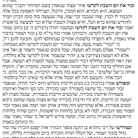
זכור את יום השבת לקדשו
אחר שצוה שנאמין בשם המיוחד יתברך שהוא
הנמצא, הוא הבורא, הוא המבין, והיכול, ושנייחד האמונה בכל אלה
והכבוד לו לבדו, וצוה שנכבד זכר שמו, צוה שנעשה בזה סימן וזכרון תמיד
להודיע שהוא ברא הכל, והיא מצות השבת שהיא זכר למעשה בראשית:
ואמר
זכור את יום השבת לקדשו
ובמשנה תורה (דברים ה יב) כתוב שמור
את יום השבת לקדשו. ורבותינו אמרו בזה (ר"ה כז.) זכור ושמור בדבור
אחד נאמרו, ולא הקפידו בלשונות אחרים שנתחלפו להם. והכונה להם ז"ל,
כי "זכור" מצות עשה, צוה שנזכור יום השבת לקדשו ולא נשכחהו,
ו"שמור" אצלם מצות לא תעשה, שכל מקום שנאמר השמר פן ואל אינו
אלא לא תעשה (עירובין צו.), יזהיר שנשמור אותו לקדשו שלא נחללהו,
ואין ראוי למשה שיחליף דברי השם ממצות עשה למצות לא תעשה. אבל
אם החליף בדבור השני וכל תמונה ואמר כל תמונה, בחסרון וא"ו, והוסיף
אותה ב"ועל שלשים", וכן כל כיוצא בזה בשאר הדברות, אין בכך כלום, כי
הכל אחד. והטעם הזה לא יסבול אותו אלא מי שאינו רגיל בתלמוד:
ומפורש
אמרו (ברכות כ:) נשים חייבות בקדוש היום דבר תורה, שנאמר
זכור ושמור, כל שישנו בשמירה ישנו בזכירה, והני נשי הואיל ואיתנהו
בשמירה איתנהו בזכירה, שהנשים חייבות בשמירה, שבכל מצות לא
תעשה הן חייבות, ולא היו חייבות בזכירה שהיא מצות עשה שהזמן גרמא
ונשים פטורות, אלא שההיקש הזה מחייב אותן ואני תמה אם נאמר זכור
ושמור מפי הגבורה, למה לא נכתב בלוחות הראשונות. ויתכן שהיה בלוחות
הראשונות ובשניות כתוב זכור, ומשה פירש לישראל כי שמור נאמר עמו.
וזו כוונתם באמת:
ובמדרשו
של רבי נחוניא בן הקנה (ספר הבהיר אות קפב) הזכירו עוד סוד
גדול בזכור ושמור, ועל הכלל תהיה הזכירה ביום והשמירה בלילה, וזהו