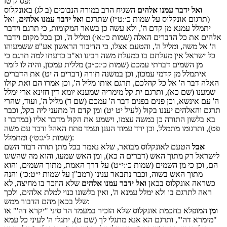
:
פסוק
טז
ואל ידבר עמנו אלהים
השגיח הרב במורה הנבוכים (ב לג) באונקלוס
(תרגום אונקלוס על שמות כ׳:ט״ז) שתרגם
ואל ידבר עמנו אלהים
, ואל
יתמלל עמנא מן קדם ה', ולא עשה כן בשאר המקומות, כי תרגם וידבר
אלהים את כל הדברים האלה (שמות כ׳:א׳) ומליל ה', וכן בכל מקום וידבר
ה' אל משה, ומליל ה', והטעם אצלו, כי הדיבור הראשון אע"פ ששמעוהו
כל ישראל אין מעלתם בו כמעלת משה רבינו וא"כ כדעתו למה תרגם כי
מן השמים דברתי עמכם (שמות כ׳:כ״ב) מללית עמכון, והיה לו לומר
איתמלל מן קדמי עמכון, וכן במשנה תורה (דברים ה יט) את הדברים
האלה דבר ה' אל כל קהלכם, תרגם אותו מליל ה', וכן אמרו הם ואת קולו
שמענו (שם כא), ותרגם ית קל מימריה שמענא יומא דין חזינא ארי ימלל
ה' עם אינשא, וכן פנים בפנים דבר ה' עמכם (שם ד) מליל ה', ועוד, שהרי
תרגם והאלהים יעננו בקול (לעיל יט יט) ומן קדם ה' מתעני ליה בקל, וכבר
בא בלשון התורה כן במשה עצמו, וישמע את הקול מדבר אליו (במדבר ז
פט), ותרגומו מתמלל, וכן ירד עמוד הענן ועמד פתח האהל ודבר עם משה
(שמות ל״ג:ט׳) ומתמלל:
אבל
הטעם לאונקלוס מבואר, שלא נאמר בכל מתן תורה דבור השם
לישראל רק מתוך האש (דברים ה כא), ומן האש שמעו, והוא מה שהשיגו
הם, וכן כי מן השמים (שמות כ׳:י״ט) על דרך האמת, מתוך השמים, והוא
מתוך האש בשוה, וכבר נתבאר ענינו (רמב"ן על שמות י״ט:כ׳) והנה
כשראה אונקלוס בכאן
ואל ידבר עמנו אלהים
שלא הוזכר בו מחיצה, לא
ראה לתרגם בו ולא ימלל עמנא ה', ואין בלשונו כנוי למלת אלהים, ולכך
שלל בכאן מהם הדבור ממש:
ומן
המופלא בחכמת אונקלוס שלא הזכיר במעמד הר סיני "יקרא דה'" או
"מימרא דה'", ותרגם הא אנא מתגלי לך (שם ט), יתגלי ה' לעיני כל עמא