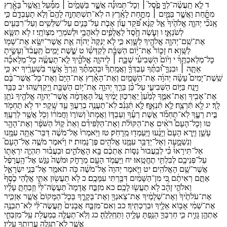
ד
לֹֽ֣א
תַֽעֲשֶׂ֨ה־
לְךָ֥֣
פֶ֣֙סֶל֙ ׀
וְכָל־
תְּמוּנָ֡֔ה
אֲשֶׁ֤֣ר
בַּשָּׁמַ֣֙יִם֙ ׀
מִמַּ֡֔עַל
וַֽאֲשֶׁ֥ר֩
בָּאָ֖֨רֶץ
מִתַָּ֑֜חַת
וַאֲשֶׁ֥֣ר
בַּמַּ֖֣יִם ׀
מִתַּ֥֣חַת
לָאָֽ֗רֶץ
ה
לֹֽא־
תִשְׁתַּחְוֶ֥֣ה
לָהֶ֖ם֮
וְלֹ֣א
תָעָבְדֵ֑ם֒
כִּ֣י
אָֽנֹכִ֞י
יְהוָ֤ה
אֱלֹהֶ֙יךָ֙
אֵ֣ל
קַנָּ֔א
פֹּ֠קֵד
עֲוֺ֨ן
אָבֹ֧ת
עַל־
בָּנִ֛ים
עַל־
שִׁלֵּשִׁ֥ים
וְעַל־
רִבֵּעִ֖ים
לְשֹׂנְאָֽ֑י׃
ו
וְעֹ֥֤שֶׂה
חֶ֖֙סֶד֙
לַאֲלָפִ֑֔ים
לְאֹהֲבַ֖י
וּלְשֹׁמְרֵ֥י
מִצְוֺתָֽי׃
ז
לֹ֥א
תִשָּׂ֛א
אֶת־
שֵֽׁם־
יְהוָ֥ה
אֱלֹהֶ֖יךָ
לַשָּׁ֑וְא
כִּ֣י
לֹ֤א
יְנַקֶּה֙
יְהוָ֔ה
אֵ֛ת
אֲשֶׁר־
יִשָּׂ֥א
אֶת־
שְׁמ֖וֹ
לַשָּֽׁוְא׃
ח
זָכ֛וֹר֩
אֶת־
י֥֨וֹם
הַשַּׁבָּ֖֜ת
לְקַדְּשֽׁ֗וֹ
ט
שֵׁ֤֣שֶׁת
יָמִ֣ים֙
תַּֽעֲבֹ֔ד֮
וְעָשִׂ֖֣יתָ
כָּל־
מְלַאכְתֶּֽךָ֒
י
וְי֙וֹם֙
הַשְּׁבִיעִ֔֜י
שַׁבָּ֖֣ת ׀
לַיהוָ֣ה
אֱלֹהֶ֑֗יךָ
לֹֽ֣א־
תַעֲשֶׂ֣֨ה
כָל־
מְלָאכָ֡֜ה
אַתָּ֣ה ׀
וּבִנְךָֽ֣־
וּ֠בִתֶּ֗ךָ
עַבְדְּךָ֤֨
וַאֲמָֽתְךָ֜֙
וּבְהֶמְתֶּ֔֗ךָ
וְגֵרְךָ֖֙
אֲשֶׁ֥֣ר
בִּשְׁעָרֶֽ֔יךָ
יא
כִּ֣י
שֵֽׁשֶׁת־
יָמִים֩
עָשָׂ֨ה
יְהוָ֜ה
אֶת־
הַשָּׁמַ֣יִם
וְאֶת־
הָאָ֗רֶץ
אֶת־
הַיָּם֙
וְאֶת־
כָּל־
אֲשֶׁר־
בָּ֔ם
וַיָּ֖נַח
בַּיּ֣וֹם
הַשְּׁבִיעִ֑י
עַל־
כֵּ֗ן
בֵּרַ֧ךְ
יְהוָ֛ה
אֶת־
י֥וֹם
הַשַּׁבָּ֖ת
וַֽיְקַדְּשֵֽׁהוּ׃
יב
כַּבֵּ֥ד
אֶת־
אָבִ֖יךָ
וְאֶת־
אִמֶּ֑ךָ
לְמַ֙עַן֙
יַאֲרִכ֣וּן
יָמֶ֔יךָ
עַ֚ל
הָאֲדָמָ֔ה
אֲשֶׁר־
יְהוָ֥ה
אֱלֹהֶ֖יךָ
נֹתֵ֥ן
לָֽךְ׃
יג
לֹ֥֖א
תִּֿרְצָֽ֖ח׃
לֹ֣֖א
תִּֿנְאָֽ֑ף׃
לֹ֣֖א
תִּֿגְנֹֽ֔ב׃
לֹֽא־
תַעֲנֶ֥ה
בְרֵעֲךָ֖
עֵ֥ד
שָֽׁקֶר׃
יד
לֹ֥א
תַחְמֹ֖ד
בֵּ֣ית
רֵעֶ֑ךָ
לֹֽא־
תַחְמֹ֞ד
אֵ֣שֶׁת
רֵעֶ֗ךָ
וְעַבְדּ֤וֹ
וַאֲמָתוֹ֙
וְשׁוֹר֣וֹ
וַחֲמֹר֔וֹ
וְכֹ֖ל
אֲשֶׁ֥ר
לְרֵעֶֽךָ׃
טו
וְכָל־
הָעָם֩
רֹאִ֨ים
אֶת־
הַקּוֹלֹ֜ת
וְאֶת־
הַלַּפִּידִ֗ם
וְאֵת֙
ק֣וֹל
הַשֹּׁפָ֔ר
וְאֶת־
הָהָ֖ר
עָשֵׁ֑ן
וַיַּ֤רְא
הָעָם֙
וַיָּנֻ֔עוּ
וַיַּֽעַמְד֖וּ
מֵֽרָחֹֽק׃
טז
וַיֹּֽאמְרוּ֙
אֶל־
מֹשֶׁ֔ה
דַּבֵּר־
אַתָּ֥ה
עִמָּ֖נוּ
וְנִשְׁמָ֑עָה
וְאַל־
יְדַבֵּ֥ר
עִמָּ֛נוּ
אֱלֹהִ֖ים
פֶּן־
נָמֽוּת׃
יז
וַיֹּ֨אמֶר
מֹשֶׁ֣ה
אֶל־
הָעָם֮
אַל־
תִּירָאוּ֒
כִּ֗י
לְבַֽעֲבוּר֙
נַסּ֣וֹת
אֶתְכֶ֔ם
בָּ֖א
הָאֱלֹהִ֑ים
וּבַעֲב֗וּר
תִּהְיֶ֧ה
יִרְאָת֛וֹ
עַל־
פְּנֵיכֶ֖ם
לְבִלְתִּ֥י
תֶחֱטָֽאוּ׃
יח
וַיַּעֲמֹ֥ד
הָעָ֖ם
מֵרָחֹ֑ק
וּמֹשֶׁה֙
נִגַּ֣שׁ
אֶל־
הָֽעֲרָפֶ֔ל
אֲשֶׁר־
שָׁ֖ם
הָאֱלֹהִֽים׃
יט
וַיֹּ֤אמֶר
יְהוָה֙
אֶל־
מֹשֶׁ֔ה
כֹּ֥ה
תֹאמַ֖ר
אֶל־
בְּנֵ֣י
יִשְׂרָאֵ֑ל
אַתֶּ֣ם
רְאִיתֶ֔ם
כִּ֚י
מִן־
הַשָּׁמַ֔יִם
דִּבַּ֖רְתִּי
עִמָּכֶֽם׃
כ
לֹ֥א
תַעֲשׂ֖וּן
אִתִּ֑י
אֱלֹ֤הֵי
כֶ֙סֶף֙
וֵאלֹהֵ֣י
זָהָ֔ב
לֹ֥א
תַעֲשׂ֖וּ
לָכֶֽם׃
כא
מִזְבַּ֣ח
אֲדָמָה֮
תַּעֲשֶׂה־
לִּי֒
וְזָבַחְתָּ֣
עָלָ֗יו
אֶת־
עֹלֹתֶ֙יךָ֙
וְאֶת־
שְׁלָמֶ֔יךָ
אֶת־
צֹֽאנְךָ֖
וְאֶת־
בְּקָרֶ֑ךָ
בְּכָל־
הַמָּקוֹם֙
אֲשֶׁ֣ר
אַזְכִּ֣יר
אֶת־
שְׁמִ֔י
אָב֥וֹא
אֵלֶ֖יךָ
וּבֵרַכְתִּֽיךָ׃
כב
וְאִם־
מִזְבַּ֤ח
אֲבָנִים֙
תַּֽעֲשֶׂה־
לִּ֔י
לֹֽא־
תִבְנֶ֥ה
אֶתְהֶ֖ן
גָּזִ֑ית
כִּ֧י
חַרְבְּךָ֛
הֵנַ֥פְתָּ
עָלֶ֖יהָ
וַתְּחַֽלְלֶֽהָ׃
כג
וְלֹֽא־
תַעֲלֶ֥ה
בְמַעֲלֹ֖ת
עַֽל־
מִזְבְּחִ֑י
אֲשֶׁ֛ר
לֹֽא־
תִגָּלֶ֥ה
עֶרְוָתְךָ֖
עָלָֽיו׃