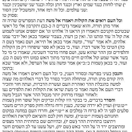
י) שתי לוחות כנגד שמים וארץ וכנגד חתן וכלה וכנגד שני שושבינין וכנגד
שני עולמים. וכל זה רמז אחד, והמשכיל יבין הסוד:
:
פסוק
טו
וכל העם רואים את הקולות ויאמרו אל משה
דעת המפרשים שהיה זה
אחר מתן תורה, והוא שאמר (דברים ה כ-כב) ותקרבון אלי כל ראשי
שבטיכם וזקניכם ותאמרו הן הראנו ה' אלהינו וגו' אם יוספים אנחנו לשמוע
את קול ה' עוד ומתנו וגו'. ואין כן דעתי, בעבור שאמר בכאן ואל ידבר עמנו
אלהים, ולא אמר "עוד", ומשה אמר בכאן אל תיראו, ושם נאמר (שם ה
כה) הטיבו כל אשר דברו. ועוד, כי בכאן לא ספר שיפחדו רק מן הקולות
והלפידים ומן ההר שהוא עשן, ושם פחדו מדבור השכינה, שאמרו כי מי כל
בשר אשר שמע קול אלהים חיים מדבר מתוך האש כמונו ויחי (שם ה כג).
ועוד, כי בכאן (שמות כ׳:כ״א) אמר ומשה נגש אל הערפל, ולא אמר שבא
בתוכו:
והנכון
בעיני בפרשה ובסדור הענין, כי וכל העם רואים ויאמרו אל משה
היה קודם מתן תורה, ומתחלה הזכיר כסדר כל דברי האלהים מה שצוה
למשה בהגבלת ההר ואזהרת העם ועשרת הדברות, ועתה חזר והזכיר
דברי העם אל משה ואמר כי מעת שראו את הקולות ואת הלפידים נעו
לאחור ועמדו מרחוק יותר מגבול ההר אשר הגביל משה:
והסדר
בדברים, כי בבקר היו קולות וברקים וקול שופר חזק (שמות
י״ט:ט״ז) ועדין לא ירדה שכינה, כענין ורוח גדולה וחזק מפרק הרים משבר
סלעים לפני ה' לא ברוח ה' (מלכים א י״ט:י״א), וחרדו העם במחנה במקום
תחנותם (שמות י״ט:ט״ז), ומשה חזק לבם והוציאם לקראת האלהים
ויתיצבו בתחתית ההר (שם יז), ובהיותם שם בתחתית ההר מצפים
ומתיצבים ירד ה' על ההר באש (שם יח), ויעל עשנו עד לב השמים חשך
ענן וערפל (דברים ד יא), וחרד ההר עצמו ונזדעזע (שמות י״ט:י״ח) כאשר