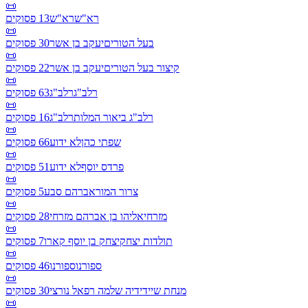
📜
רא"ש
רא"ש
13
פסוקים
📜
בעל הטורים
יעקב בן אשר
30
פסוקים
📜
קיצור בעל הטורים
יעקב בן אשר
22
פסוקים
📜
רלב"ג
רלב"ג
63
פסוקים
📜
רלב"ג ביאור המלות
רלב"ג
16
פסוקים
📜
שפתי כהן
לא ידוע
66
פסוקים
📜
פרדס יוסף
לא ידוע
51
פסוקים
📜
צרור המור
אברהם סבע
5
פסוקים
📜
מזרחי
אליהו בן אברהם מזרחי
28
פסוקים
📜
תולדות יצחק
יצחק בן יוסף קארו
7
פסוקים
📜
ספורנו
ספורנו
46
פסוקים
📜
מנחת שי
ידידיה שלמה רפאל נורצי
30
פסוקים
📜