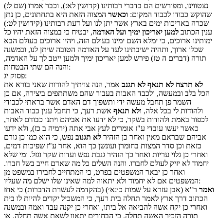
נצטווינו, ומפורשים הם בדברי רבותינו (קדושין לא:), וכבר אמרו (שם ל:)
שהוקש כבודו לכבוד המקום:
וכאשר
המצוה הזאת היא בתחתונים, כן נתן
שכרה באריכות ימים בארץ אשר יתן לנו ועל דעת רבותינו (קידושין לט:)
ענין הכתוב
למען יאריכון ימיך ועל האדמה
, יבטיח כי במצוה הזאת יהיו כל
ימותינו ארוכים, כי ימלא השם ימינו בעולם הזה, ויהיו ארוכים בעולם הבא
שכלו ארוך, ותהיה ישיבתינו לעד על האדמה הטובה שיתן לנו, ובמשנה
תורה (דברים ה טז) פירש למען יאריכון ימיך ולמען ייטב לך על האדמה,
והנה הם שתי הבטחות:
:
פסוק
יג
לא תרצח לא תנאף לא תגנב
אמר, הנה צויתיך להודות שאני בורא את
הכל בלב ובמעשה, ולכבד האבות בעבור שהם משתתפים ביצירה, אם כן
השמר פן תחבל מעשה ידי ותשפוך דם האדם אשר בראתי לכבודי
ולהודות לי בכל אלה,
ולא תנאף
אשת רעך, כי תחבל ענין כבוד האבות
לכפור באמת ולהודות בשקר, כי לא ידעו את אביהם ויתנו כבודם לאחר,
כאשר יעשו עובדי ע"ז אומרים לעץ אבי אתה (ירמיה ב כז), ולא ידעו
אביהם שבראם מאין ואחר כן הזהיר
לא תגנוב
נפש, כי הוא כמו כן גורם
כזאת וכן סדר המצות בחומרן ועונשן כך הוא, אחר ע"ז שפיכות דמים,
ואחרי כן גלוי עריות ואחר כך הזהיר גנבת נפש ועדות שקר וגזל. ומי שלא
יחמוד לא יזיק לעולם לחברו. והנה השלים כל מה שאדם חייב בשל חברו.
ואחר כן יבאר המשפטים בפרט, כי המתחייב לחבירו במשפט מן
המשפטים אם לא יחמוד ולא יתאוה למה שאינו שלו ישלם מה שעליו:
ואמר
ר"א (אבן עזרא על שמות כ׳:א׳) (בהקדמה לעשרת הדברות) כי אחז
הכתוב דרך ארץ לאמר תחלה בית רעך, כי המשכיל יקדים להיות לו בית
ואחרי כן יקח אשה להביאה אל ביתו, ואחרי כן יקנה עבד ואמה ובמשנה
תורה הזכיר האשה תחלה, כי הבחורים יתאוו לשאת אשה תחלה. או