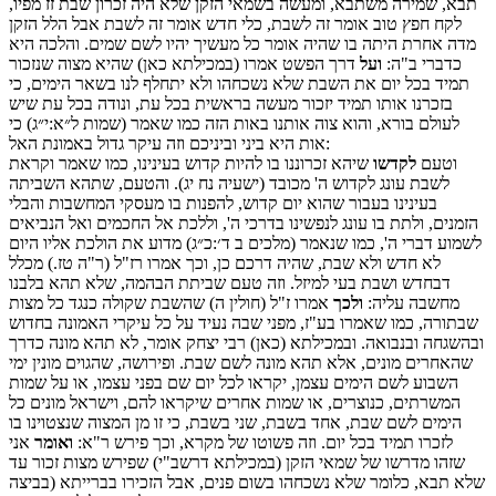
תבא, שמירה משתבא, ומעשה בשמאי הזקן שלא היה זכרון שבת זז מפיו,
לקח חפץ טוב אומר זה לשבת, כלי חדש אומר זה לשבת אבל הלל הזקן
מדה אחרת היתה בו שהיה אומר כל מעשיך יהיו לשם שמים. והלכה היא
כדברי ב"ה:
ועל
דרך הפשט אמרו (במכילתא כאן) שהיא מצוה שנזכור
תמיד בכל יום את השבת שלא נשכחהו ולא יתחלף לנו בשאר הימים, כי
בזכרנו אותו תמיד יזכור מעשה בראשית בכל עת, ונודה בכל עת שיש
לעולם בורא, והוא צוה אותנו באות הזה כמו שאמר (שמות ל״א:י״ג) כי
אות היא ביני וביניכם וזה עיקר גדול באמונת האל:
וטעם
לקדשו
שיהא זכרוננו בו להיות קדוש בעינינו, כמו שאמר וקראת
לשבת עונג לקדוש ה' מכובד (ישעיה נח יג). והטעם, שתהא השביתה
בעינינו בעבור שהוא יום קדוש, להפנות בו מעסקי המחשבות והבלי
הזמנים, ולתת בו עונג לנפשינו בדרכי ה', וללכת אל החכמים ואל הנביאים
לשמוע דברי ה', כמו שנאמר (מלכים ב ד׳:כ״ג) מדוע את הולכת אליו היום
לא חדש ולא שבת, שהיה דרכם כן, וכך אמרו רז"ל (ר"ה טז.) מכלל
דבחדש ושבת בעי למיזל. וזה טעם שביתת הבהמה, שלא תהא בלבנו
מחשבה עליה:
ולכך
אמרו ז"ל (חולין ה) שהשבת שקולה כנגד כל מצות
שבתורה, כמו שאמרו בע"ז, מפני שבה נעיד על כל עיקרי האמונה בחדוש
ובהשגחה ובנבואה. ובמכילתא (כאן) רבי יצחק אומר, לא תהא מונה כדרך
שהאחרים מונים, אלא תהא מונה לשם שבת. ופירושה, שהגוים מונין ימי
השבוע לשם הימים עצמן, יקראו לכל יום שם בפני עצמו, או על שמות
המשרתים, כנוצרים, או שמות אחרים שיקראו להם, וישראל מונים כל
הימים לשם שבת, אחד בשבת, שני בשבת, כי זו מן המצוה שנצטוינו בו
לזכרו תמיד בכל יום. וזה פשוטו של מקרא, וכך פירש ר"א:
ואומר
אני
שזהו מדרשו של שמאי הזקן (במכילתא דרשב"י) שפירש מצות זכור עד
שלא תבא, כלומר שלא נשכחהו בשום פנים, אבל הזכירו בברייתא (בביצה