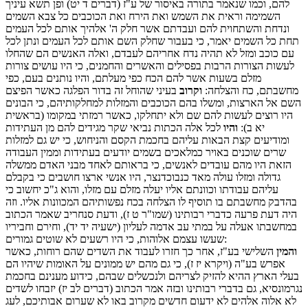
להם, וכמו שנאמר בתורה באיסור של ע"ז (דברים ד יט) ופן תשא עיניך
השמימה וראית את השמש ואת הירח ואת הכוכבים כל צבא השמים
ונדחת והשתחוית להם ועבדתם אשר חלק ה' אלהיך אותם לכל העמים
תחת כל השמים יאמר, כי בעבור שחלק השם אותם לכל העמים ונתן לכל
עם כוכב ומזל לא תהיה נדח אחריהם לעבדם, ואלה האנשים הם שהחלו
לעשות הצורות הרבות בפסילים והאשרים והחמנים, כי היו עושים צורות
מזלם בשעות אשר להם הכח כפי מעלתם, והיו נותנים בעם, כפי
מחשבתם, כח והצלחה:
וקרוב
בעיני שהוחל זה בדור הפלגה כאשר הפיצם
השם אל הארצות, ומשלו בהם הכוכבים והמזלות למחלקותיהם, כי הבונים
היו רוצים לעשות להם שם ולא יתחלקו, כאשר רמזתי במקומו (בראשית
יא ב):
והיו
לכל אלה הכתות נביאי שקר מגידים להם מן העתידות
ומודיעים קצת הבאות עליהם בחכמת הקסם והניחוש, כי יש גם למזלות
שרים שוכנים באויר כמלאכים בשמים יודעים בעתידות וממין העבודה
הזאת היו מהם עובדים לאנשים, כי בראותם לאחד מבני האדם ממשלה
גדולה ומזלו עולה מאד כנבוכדנצר, היו אנשי ארצו חושבים כי בקבלם
עליהם עבודתו וכוונתם אליו יעלה מזלם עם מזלו, והוא ג"כ יחשוב כי
בהדבק מחשבתם בו תוסיף לו הצלחה בכח נפשותיהם המכוונות אליו. וזה
היה דעת פרעה כדברי רבותינו (שמו"ר ט ז), ודעת סנחריב שאמר הכתוב
במחשבתו אעלה על במתי עב אדמה לעליון (ישעיה יד יד), וחירם וחביריו
שעשו עצמם אלוהות, כי היו רשעים לא שוטים גמורים:
והמין
השלישי בע"ז, אחר כך חזרו לעבוד את השדים שהם רוחות, כאשר
אפרש בע"ה (ויקרא יז ז), כי גם מהם יש ממונים על האומות שיהיו הם
בעלי הארץ ההיא להזיק לצריהם ולנכשלים שבהם, כידוע מענינם בחכמת
נגרמונסיא, גם בדברי רבותינו ובזה אמר הכתוב (דברים לב יז) יזבחו לשדים
לא אלוה אלהים לא ידעום חדשים מקרוב באו לא שערום אבותיכם, לעג