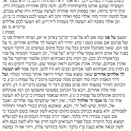
בשום עבודה בעולם ולכך לא אמר ולא תשתחוה להם, כי הוא נסמך אל
העשייה שמנע אותנו מהשתחוות להם. והנה כלם אזהרות מעבודה זרה,
וכלן חייבי מיתה, ואין בפסוק הזה אזהרה לעושה עבודה זרה שלא עבדם,
אבל למטה יזהיר מזה אלהי כסף ואלהי זהב לא תעשו לכם (שמות כ׳:כ״ג),
וכן אלהי מסכה לא תעשה לך (שמות ל״ד:י״ז), לא תעשו לכם אלילים
(ויקרא כו א):
:
פסוק
ג
וטעם
על פני
כמו אם לא על פניך יברכך (איוב א יא), ועתה הואילו פנו בי
ועל פניכם אם אכזב (שם ו כח). יזהיר לא תעשה לך אלהים אחרים, כי על
פני הם, שאני מסתכל ומביט בכל עת ובכל מקום בעושים כן. הדבר העשוי
בפניו של אדם והוא עומד עליו יקרא "על פניו", וכן ותעבור המנחה על פניו
(בראשית לב כב), וכן וימת נדב ואביהוא ויכהן אלעזר ואיתמר על פני
אהרן אביהם, שהיה אהרן אביהם רואה ועומד שם, ובדברי הימים (א כד
ב) וימת נדב ואביהוא לפני אביהם ובנים לא היו להם. והנה אמר
לא תעשה
לך אלהים אחרים
שאני נמצא עמך תמיד ורואה אותך בסתר ובגלוי:
ועל
דרך האמת תבין סוד הפנים ממה שכתבנו (רמב"ן על שמות ג׳:ב׳), כי
הכתוב הזהיר במעמד הזה פנים בפנים דבר ה' עמכם (דברים ה ד), ותדע
סוד מלת אחרים, ויבא כל הכתוב כפשוטו ומשמעו וכן רמז אונקלוס
(תרגום אונקלוס על שמות כ׳:ג׳), והוא שנאמר (שמות כ׳:כ״ג) לא תעשון
אתי וגו':
כי אנכי ה' אלהיך
לבדי, ואין ראוי שתשתף עמי אחרים. ואנכי
אל, תקיף, שיש לאל ידי, וקנא, שאקנא בנותן כבודי לאחר ותהלתי
לפסילים. ולא נמצא בכתוב בשום מקום שיבא לשון קנאה בשם הנכבד כי
אם בענין עבודה זרה בלבד. ואמר הרב במורה הנבוכים (א לב) שלא
תמצא בכל התורה ובכל ספרי הנביאים לשון חרון אף ולא לשון כעס ולא
לשון קנאה אלא בענין ע"ז בלבד. והנה בקדושי עליון, ויחר אף ה' במשה