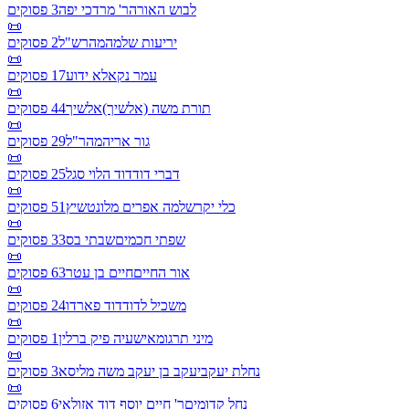
לבוש האורה
ר' מרדכי יפה
3
פסוקים
📜
יריעות שלמה
מהרש"ל
2
פסוקים
📜
עמר נקא
לא ידוע
17
פסוקים
📜
תורת משה (אלשיך)
אלשיך
44
פסוקים
📜
גור אריה
מהר"ל
29
פסוקים
📜
דברי דוד
דוד הלוי סגל
25
פסוקים
📜
כלי יקר
שלמה אפרים מלונטשיץ
51
פסוקים
📜
שפתי חכמים
שבתי בס
33
פסוקים
📜
אור החיים
חיים בן עטר
63
פסוקים
📜
משכיל לדוד
דוד פארדו
24
פסוקים
📜
מיני תרגומא
ישעיה פיק ברלין
1
פסוקים
📜
נחלת יעקב
יעקב בן יעקב משה מליסא
3
פסוקים
📜
נחל קדומים
ר' חיים יוסף דוד אזולאי
6
פסוקים