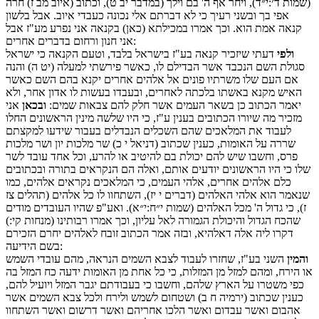
(שמות ד׳:י״ד), ויחר אף ה' בם וילך (במדבר יב ט), וכתוב (איוב מב ז) חרה
אפי בך ובשני רעיך כי לא דברתם אלי נכונה כעבדי איוב. אבל בלשון
קנאה אמת הוא. וכך אמרו במכילתא (כאן) בקנאה אני נפרע מע"ז אבל
אני חנון ורחום בדברים אחרים:
ולפי
דעתי שיזכיר קנאה בע"ז בישראל בלבד, וטעם הקנאה כי ישראל
סגולת השם הנכבד אשר הבדילם לו, כאשר פירשתי למעלה (יט ה) והנה
אם העם שלו משרתיו פונים אל אלהים אחרים יקנא בהם השם כאשר
האיש מקנא באשתו בלכתה לאחרים, ובעבדו בעשות לו אדון אחר, ולא
יאמר הכתוב כן בשאר העמים אשר חלק להם צבאות שמים:
ובכאן
אני
מזכיר מה שיורו הכתובים בענין ע"ז, כי היו שלשה מינין הראשונים החלו
לעבוד את המלאכים שהם השכלים הנבדלים בעבור שידעו למקצתם
שררה על האומות, כענין שכתוב (דניאל י כ) שר מלכות יון ושר מלכות
פרס, וחשבו שיש להם יכולת בם להיטיב או להרע, וכל אחד עובד לשר
שלו כי היו הראשונים יודעים אותם, ואלה הם הנקראים בתורה ובכתובים
כלם אלהים אחרים, אלהי העמים, כי המלאכים נקראים אלהים, כמו
שנאמר הוא אלהי האלהים (דברים י יז), השתחוו לו כל אלהים (תהלים צז
ז), כי גדול ה' מכל האלהים (שמות י״ח:י״א). ואע"פ שהיו העובדים מודים
שהכח הגדול והיכולת הגמורה לאל עליון, וכך אמרו רבותינו (מנחות קי:)
דקרו ליה אלה דאלהיא, ובזה אמר הכתוב זובח לאלהים יחרם הזכירם
בשם הידיעה:
והמין
השני בע"ז, שחזרו לעבוד לצבא השמים הנראה, מהם עובדי השמש
או הירח, ומהם למזל מן המזלות, כי כל אחת מן האומות ידעה כח המזל בה
כפי משטרו על הארץ שלהם, וחשבו כי בעבודתם יגבר המזל ויועיל להם,
כענין שכתוב (ירמיה ח ב) ושטחום לשמש ולירח ולכל צבא השמים אשר
אהבום ואשר עבדום ואשר הלכו אחריהם ואשר דרשום ואשר השתחוו