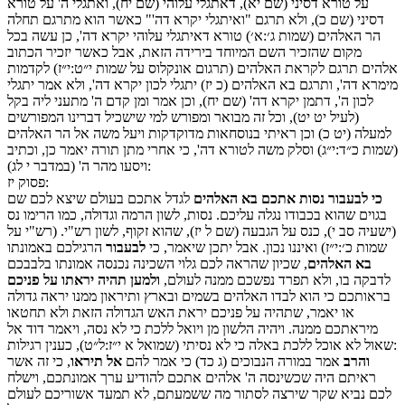
על טורא דסיני (שם יא), דאתגלי עלוהי (שם יח), ואתגלי ה' על טורא
דסיני (שם כ), ולא תרגם "ואיתגלי יקרא דה'" כאשר הוא מתרגם תחלה
הר האלהים (שמות ג׳:א׳) טורא דאיתגלי עלוהי יקרא דה', כן עשה בכל
מקום שהזכיר השם המיוחד בירידה הזאת, אבל כאשר יזכיר הכתוב
אלהים תרגם לקראת האלהים (תרגום אונקלוס על שמות י״ט:י״ז) לקדמות
מימרא דה', ותרגם בא האלהים (כ יז) יתגלי לכון יקרא דה', ולא אמר יתגלי
לכון ה', דתמן יקרא דה' (שם יח), וכן אמר ומן קדם ה' מתעני ליה בקל
(לעיל יט יט), וכל זה מבואר ומפורש למי שישכיל דברינו המפורשים
למעלה (יט כ) וכן ראיתי בנוסחאות מדוקדקות ויעל משה אל הר האלהים
(שמות כ״ד:י״ג) וסלק משה לטורא דה', כי אחרי מתן תורה יאמר כן, וכתיב
ויסעו מהר ה' (במדבר י לג):
:
פסוק
יז
כי לבעבור נסות אתכם בא האלהים
לגדל אתכם בעולם שיצא לכם שם
בגוים שהוא בכבודו נגלה עליכם. נסות, לשון הרמה וגדולה, כמו הרימו נס
(ישעיה סב י), כנס על הגבעה (שם ל יז), שהוא זקוף, לשון רש"י. (רש"י על
שמות כ׳:י״ז) ואיננו נכון. אבל יתכן שיאמר, כי
לבעבור
הרגילכם באמונתו
בא האלהים
, שכיון שהראה לכם גלוי השכינה נכנסה אמונתו בלבבכם
לדבקה בו, ולא תפרד נפשכם ממנה לעולם,
ולמען תהיה יראתו על פניכם
בראותכם כי הוא לבדו האלהים בשמים ובארץ ותיראון ממנו יראה גדולה
או יאמר, שתהיה על פניכם יראת האש הגדולה הזאת ולא תחטאו
מיראתכם ממנה. ויהיה הלשון מן ויואל ללכת כי לא נסה, ויאמר דוד אל
שאול לא אוכל ללכת באלה כי לא נסיתי (שמואל א י״ז:ל״ט), כענין רגילות:
והרב
אמר במורה הנבוכים (ג כד) כי אמר להם
אל תיראו
, כי זה אשר
ראיתם היה שכשינסה ה' אלהים אתכם להודיע ערך אמונתכם, וישלח
לכם נביא שקר שירצה לסתור מה ששמעתם, לא תמעד אשוריכם לעולם