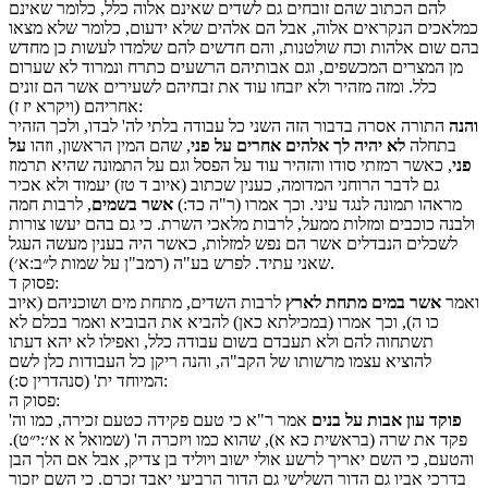
להם הכתוב שהם זובחים גם לשדים שאינם אלוה כלל, כלומר שאינם
כמלאכים הנקראים אלוה, אבל הם אלהים שלא ידעום, כלומר שלא מצאו
בהם שום אלהות וכח שולטנות, והם חדשים להם שלמדו לעשות כן מחדש
מן המצרים המכשפים, וגם אבותיהם הרשעים כתרח ונמרוד לא שערום
כלל. ומזה מזהיר ולא יזבחו עוד את זבחיהם לשעירים אשר הם זונים
אחריהם (ויקרא יז ז):
והנה
התורה אסרה בדבור הזה השני כל עבודה בלתי לה' לבדו, ולכך הזהיר
בתחלה
לא יהיה לך אלהים אחרים על פני
, שהם המין הראשון, וזהו
על
פני
, כאשר רמזתי סודו והזהיר עוד על הפסל וגם על התמונה שהיא תרמוז
גם לדבר הרוחני המדומה, כענין שכתוב (איוב ד טז) יעמוד ולא אכיר
מראהו תמונה לנגד עיני. וכך אמרו (ר"ה כד:)
אשר בשמים
, לרבות חמה
ולבנה כוכבים ומזלות ממעל, לרבות מלאכי השרת. כי גם בהם יעשו צורות
לשכלים הנבדלים אשר הם נפש למזלות, כאשר היה בענין מעשה העגל
שאני עתיד. לפרש בע"ה (רמב"ן על שמות ל״ב:א׳).
:
פסוק
ד
ואמר
אשר במים מתחת לארץ
לרבות השדים, מתחת מים ושוכניהם (איוב
כו ה), וכך אמרו (במכילתא כאן) להביא את הבוביא ואמר בכלם לא
תשתחוה להם ולא תעבדם בשום עבודה כלל, ואפילו לא יהא דעתו
להוציא עצמו מרשותו של הקב"ה, והנה ריקן כל העבודות כלן לשם
המיוחד ית' (סנהדרין ס:):
:
פסוק
ה
פוקד עון אבות על בנים
אמר ר"א כי טעם פקידה כטעם זכירה, כמו וה'
פקד את שרה (בראשית כא א), שהוא כמו ויזכרה ה' (שמואל א א׳:י״ט).
והטעם, כי השם יאריך לרשע אולי ישוב ויוליד בן צדיק, אבל אם הלך הבן
בדרכי אביו גם הדור השלישי גם הדור הרביעי יאבד זכרם. כי השם יזכור