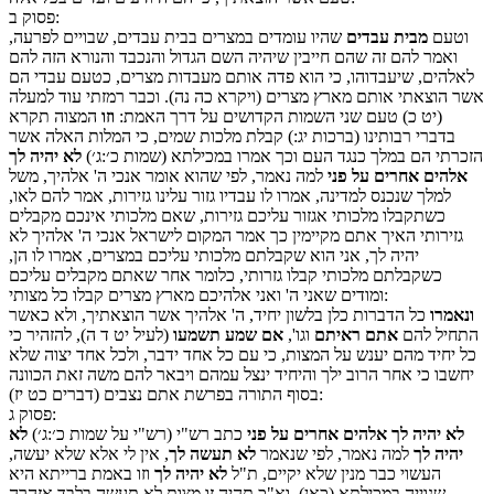
:
פסוק
ב
וטעם
מבית עבדים
שהיו עומדים במצרים בבית עבדים, שבויים לפרעה,
ואמר להם זה שהם חייבין שיהיה השם הגדול והנכבד והנורא הזה להם
לאלהים, שיעבדוהו, כי הוא פדה אותם מעבדות מצרים, כטעם עבדי הם
אשר הוצאתי אותם מארץ מצרים (ויקרא כה נה). וכבר רמזתי עוד למעלה
(יט כ) טעם שני השמות הקדושים על דרך האמת:
וזו
המצוה תקרא
בדברי רבותינו (ברכות יג:) קבלת מלכות שמים, כי המלות האלה אשר
הזכרתי הם במלך כנגד העם וכך אמרו במכילתא (שמות כ׳:ג׳)
לא יהיה לך
אלהים אחרים על פני
למה נאמר, לפי שהוא אומר אנכי ה' אלהיך, משל
למלך שנכנס למדינה, אמרו לו עבדיו גזור עלינו גזירות, אמר להם לאו,
כשתקבלו מלכותי אגזור עליכם גזירות, שאם מלכותי אינכם מקבלים
גזירותי האיך אתם מקיימין כך אמר המקום לישראל אנכי ה' אלהיך לא
יהיה לך, אני הוא שקבלתם מלכותי עליכם במצרים, אמרו לו הן,
כשקבלתם מלכותי קבלו גזרותי, כלומר אחר שאתם מקבלים עליכם
ומודים שאני ה' ואני אלהיכם מארץ מצרים קבלו כל מצותי:
ונאמרו
כל הדברות כלן בלשון יחיד, ה' אלהיך אשר הוצאתיך, ולא כאשר
התחיל להם
אתם ראיתם
וגו',
אם שמע תשמעו
(לעיל יט ד ה), להזהיר כי
כל יחיד מהם יענש על המצות, כי עם כל אחד ידבר, ולכל אחד יצוה שלא
יחשבו כי אחר הרוב ילך והיחיד ינצל עמהם ויבאר להם משה זאת הכוונה
בסוף התורה בפרשת אתם נצבים (דברים כט יז):
:
פסוק
ג
לא יהיה לך אלהים אחרים על פני
כתב רש"י (רש"י על שמות כ׳:ג׳)
לא
יהיה לך
למה נאמר, לפי שנאמר
לא תעשה לך
, אין לי אלא שלא יעשה,
העשוי כבר מנין שלא יקיים, ת"ל
לא יהיה לך
וזו באמת ברייתא היא
שנוייה במכילתא (כאן). וא"כ תהיה זו מצות לא תעשה בלבד אזהרה