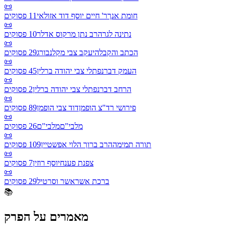
📜
חומת אנך
ר' חיים יוסף דוד אזולאי
11
פסוקים
📜
נתינה לגר
הרב נתן מרקוס אדלר
10
פסוקים
📜
הכתב והקבלה
יעקב צבי מקלנבורג
29
פסוקים
📜
העמק דבר
נפתלי צבי יהודה ברלין
45
פסוקים
📜
הרחב דבר
נפתלי צבי יהודה ברלין
2
פסוקים
📜
פירושי רד"צ הופמן
דוד צבי הופמן
89
פסוקים
📜
מלבי"ם
מלבי"ם
26
פסוקים
📜
תורה תמימה
הרב ברוך הלוי אפשטיין
109
פסוקים
📜
צפנת פענח
יוסף רוזין
7
פסוקים
📜
ברכת אשר
אשר וסרטיל
29
פסוקים
📚
מאמרים על הפרק