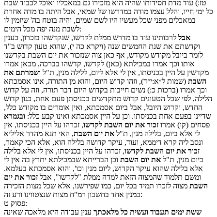
טז:) עוד מדת חסידותו שהיה הוא מזכירו גם במאכליו ואוכל לכבוד שבת
כל ימי חייו, והלל עצמו מודה במדרשו של שמאי, אבל היתה בו מדה אחרת
במאכלים מפני שכל מעשיו היו לשם שמים, והיה בוטח בה' שיזמין לו
לשבת מנה יפה מכל הימים:
אבל
לרבותינו עוד בו מדרש ממלת לקדשו, שנקדשהו בזכרון, כענין
וקדשתם את שנת החמשים שנה (ויקרא כה י), שהוא טעון קדוש ב"ד
לומר ביובל מקודש מקודש, אף כאן צוה שנזכור את יום השבת בקדשנו
אותו וכך אמרו במכילתא (כאן) לקדשו, קדשהו בברכה, מכאן אמרו
מקדשין על היין בכניסתו, אין לי אלא ליום, ללילה מנין, ת"ל
ושמרתם את
השבת
(שמות ל״א:י״ד), וזהו קדוש היום, והוא מן התורה, אינו אסמכתא
וכך אמרו (ברכות כ:) נשים חייבות בקדוש היום דבר תורה, וזה על קדוש
הלילה, לפי שכל הטעונים קדוש מתקדשים בכניסתן פעם אחת, כגון קדוש
החדש, וקדוש היובל, אבל ביום אסמכתא, ואין אומרים בו מקודש כלל,
שדיינו בפעם אחת בכניסתו. וכן על היין אסמכתא ואינו קבע כלל:
ובגמרא
פסחים (קו) אמרו
זכור את יום השבת לקדשו
, זכרהו על היין בכניסתו, אין
לי אלא ביום, בלילה מנין, ת"ל
את יום השבת
, האי תנא מהדר אליליא
ונסב ליה קרא דיממא, ועוד, עיקר קדושה בלילה הוא, אלא הכי קאמר,
זכור את יום השבת לקדשו
, זכרהו על היין בכניסתו, אין לי אלא בלילה
ביום מנין, ת"ל
את יום השבת
וכן הברייתא שבמכילתא יתרץ בה אין לי
אלא בלילה שהוא עיקר הקדוש, ליום מנין וכו', והוא אסמכתא בעלמא.
ומשם תלמוד שהמצוה הזאת למדה ממלת "לקדשו", אבל
זכור את יום
השבת
מצוה לזכרו תמיד בכל יום, כמו שפירשנו, אלא שכל מצות הזכירה
במנין אחד בחשבון רמ"ח מצות שנצטווינו ודע זה:
:
פסוק
ט
ששת ימים תעבוד ועשית כל מלאכתך
ענין עבודה היא מלאכה שאינה