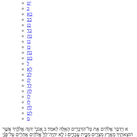
יט
כ
כא
כב
כג
כד
כה
כו
כז
כח
כט
ל
לא
לב
לג
לד
לה
לו
לז
לח
לט
מ
א
וַיְדַבֵּ֣ר
אֱלֹהִ֔ים
אֵ֛ת
כָּל־
הַדְּבָרִ֥ים
הָאֵ֖לֶּה
לֵאמֹֽר׃
ב
אָֽנֹכִ֖י֙
יְהוָ֣ה
אֱלֹהֶ֑֔יךָ
אֲשֶׁ֧ר
הוֹצֵאתִ֛יךָ
מֵאֶ֥רֶץ
מִצְרַ֖יִם
מִבֵּ֣֥ית
עֲבָדִֽ֑ים׃
ג
לֹֽ֣א
יִהְיֶֽה־
לְךָ֛֩
אֱלֹהִ֥֨ים
אֲחֵרִ֖֜ים
עַל־
פָּנָֽ֗יַ