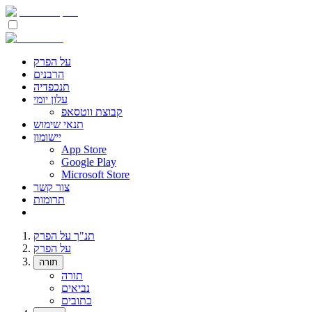
על הפרק
הרבנים
תנכפדיה
עלון יומי
קבוצת ווטסאפ
תנאי שימוש
יישומון
App Store
Google Play
Microsoft Store
צור קשר
תרומות
תנ"ך על הפרק
על הפרק
תורה
תורה
נביאים
כתובים