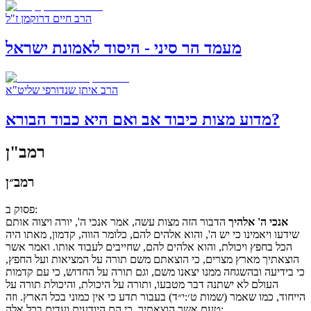
הרב חיים דרוקמן ז"ל
מעמד הר סיני - היסוד לאמונת ישראל
הרב איתן שנדורפי שליט"א
מדוע מצות כיבוד אב ואם היא כבוד הבורא?
רמב"ן
רמב״ן
:
פסוק
ב
אנכי ה' אלהיך
הדבור הזה מצות עשה, אמר אנכי ה', יורה ויצוה אותם
שידעו ויאמינו כי יש ה', והוא אלהים להם, כלומר הווה, קדמון, מאתו היה
הכל בחפץ ויכולת, והוא אלהים להם, שחייבים לעבוד אותו. ואמר אשר
הוצאתיך מארץ מצרים, כי הוצאתם משם תורה על המציאות ועל החפץ,
כי בידיעה ובהשגחה ממנו יצאנו משם, וגם תורה על החדוש, כי עם קדמות
העולם לא ישתנה דבר מטבעו, ותורה על היכולת, והיכולת תורה על
הייחוד, כמו שאמר (שמות ט׳:י״ד) בעבור תדע כי אין כמוני בכל הארץ. וזה
טעם אשר הוצאתיך, כי הם היודעים ועדים בכל אלה: