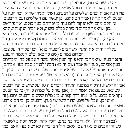
מה שעשו האבות, ולא יאריך עוד. וכזה אמרו כל המפרשים. וא"כ לא
יפקוד עון אבות על בנים ועל שלשים, רק על רבעים, וראוי היה שיאמר
פוקד עון אבות ובנים ושלשים על רבעים. ואולי יאמרו שהוא זוכר העון על
הבנים לאמר אתה ואביך חטאתם, וכן יעשה עם השלשים ועם הרבעים,
ואז ינקם מהם ולא יפקוד להם עוד כי יכריתם בעון כולם:
ואין
פירושם
נכון, שיאמר הכתוב הזכירה בכלם בשוה, ולא יזכיר הנקמה שתהא
ברבעים בסוף ולשון פקידה עם מלת "על" לא תבא על זכירה, אבל היא
הנקמה, וכן וביום פקדי ופקדתי עליהם חטאתם (שמות ל״ב:ל״ד), וכן
יפקוד ה' בחרבו הקשה והגדולה והחזקה על לויתן נחש בריח ועל לויתן נחש
עקלתון והרג את התנין אשר בים (ישעיה כז א), וכן יפקוד ה' על צבא
המרום במרום (שם כד כא), כלם הנקמה והעונש:
והנכון
בעיני שיאמר כי הוא פוקד העון אשר עשה האב על בניו ומכריתם
בעון אביהם, כענין שנאמר (שם יד כא) הכינו לבניו מטבח בעון אבותם,
וכן יפקוד אותו על שלשים כשלא יהיה עונם שלם בשני הדורות, כענין כי
לא שלם עון האמורי עד הנה (בראשית טו טז) ופעמים יפקוד עון כלם על
הרבעים שנתמלאה סאתם ויכריתם, אבל בדור חמישי לא יענש הבן בעון
אביו הראשון. והוסיף במשנה התורה (דברים ה ט) ועל שלשים ועל רבעים
לשונאי, כטעם או:
ואמר
ר"א (אבן עזרא על שמות כ׳:ה׳) כי בני הבנים
נקראים בנים, על כן אחז דרך קצרה, כי ממלת שלשים ורבעים יתבונן זה
ואיננו כן, אבל שלשים, הדור השלישי בעון, ורבעים כן, כי הם ארבע
חטאים. והכתוב שאמר בשלש עשרה מדות (שמות ל״ד:ז׳) פוקד עון אבות
על בנים ועל בני בנים על שלשים ועל רבעים, יפרש על בני בנים השלשים
והרבעים. ולפיכך חזר משה במרגלים ואמר על בנים על שלשים ועל רבעים
(במדבר יד יח), ולא הזכיר בני בנים, והכל אחד:
ואמר
הכתוב לשונאי,
כשיהיו הבנים שונאי השם, שאם הוליד בן צדיק לא ישא בעון האב, כמו