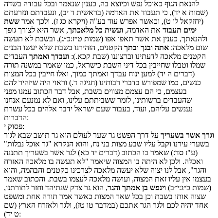
להנאת הגוף כאוכל נפש וכיוצא בה, כענין שנאמר ובכל עבודה בשדה
(שמות א יד), כי תעבוד את האדמה (בראשית ד יב), ונעבדתם ונזרעתם
(יחזקאל לו ט), וכאשר אפרש עוד בע"ה (ויקרא כג ז). ולכך אמר
ששת
ימים תעבוד
את האדמה,
ועשית כל מלאכתך
, אשר היא לצורך גופך
ולהנאתך, כענין את אשר תאפו אפו (שמות ט״ז:כ״ג), ובשבת לא תעשה
שום מלאכה:
אתה ובנך ובתך
הקטנים, הזהירנו בשבת שלא יעשו הבנים
הקטנים מלאכה לדעתינו וברצוננו (שבת קכא.):
ועבדך ואמתך
העבדים
שמלו וטבלו שחייבין בכל דיני השבת כישראל, כמו שאמר במשנה תורה
(דברים ה יד) למען ינוח עבדך ואמתך כמוך, ואלו חייבין בכל המצות
כנשים, כמו שמפורש בדברי רבותינו (חגיגה ד.) וראוי היה שיזהיר להם
בעצמם, כי הם עצמם מצווים בשבת, אבל דבר הכתוב עמנו מפני
שהעבדים ברשותינו, לומר ששביתתם עלינו, ואם לא נמנעם אנחנו
נענשים עליהם, ועוד, בעבור שעם ישראל ידבר אלהים בכל עשרת
הדברות:
:
פסוק
י
וגרך אשר בשעריך
על דרך הפשט גר שער לעולם הוא גר תושב שבא לגור
בשערי עירנו וקבל עליו שבע מצות בני נח, והוא הנקרא "גר אוכל נבלות"
(ע"ז סד:) שאמר בו הכתוב (דברים יד כא) לגר אשר בשעריך תתננה
ואכלה. ולכן לא היתה בו המצוה שיאמר "לא תעשה בו מלאכה האזרח
והגר", אבל לנו יצוה שלא יעשה מלאכה לצרכינו כקטנים והבהמה, והוא
בעצמו אין עליו זאת המצוה, ועושה מלאכה לעצמו בשבת. והכתוב שאמר
(שמות כ״ג:י״ב)
וינפש בן אמתך והגר
, הוא גר צדק שנתיהד וחזר לתורתנו,
שצוה אותו בשבת וכן בכל שאר המצות כאשר אמר תורה אחת ומשפט
אחד יהיה לכם ולגר הגר אתכם (במדבר טו טז), ולגר ולאזרח הארץ (שם
ט יד):