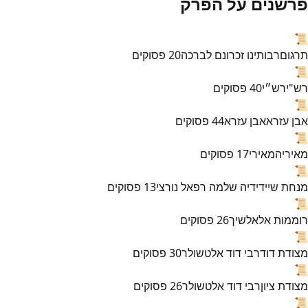
פרשנים על הפרק
📜
תרגום
רבותינו זכרונם לברכה
20
פסוקים
📜
רש"י
רש״י
40
פסוקים
📜
אבן עזרא
אבן עזרא
44
פסוקים
📜
מאירי
המאירי
17
פסוקים
📜
מנחת שי
ידידיה שלמה רפאל נורצי
13
פסוקים
📜
רוממות אל
אלשיך
26
פסוקים
📜
מצודת דוד
רבי דוד אלטשולר
30
פסוקים
📜
מצודת ציון
רבי דוד אלטשולר
26
פסוקים
📜