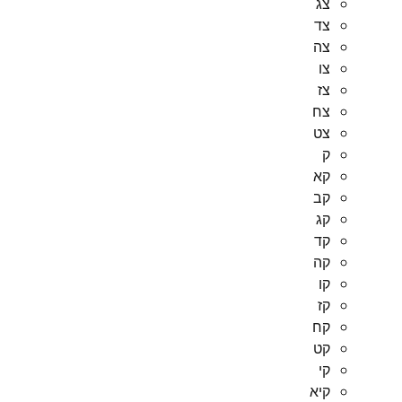
צג
צד
צה
צו
צז
צח
צט
ק
קא
קב
קג
קד
קה
קו
קז
קח
קט
קי
קיא