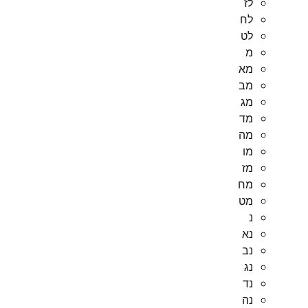
לז
לח
לט
מ
מא
מב
מג
מד
מה
מו
מז
מח
מט
נ
נא
נב
נג
נד
נה