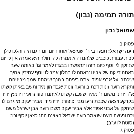
תורה תמימה (נבון)
שמואל נבון
פסוק
ב
:
רֹעֵה יִשְׂרָאֵל:
תנא דבי ר' ישמעאל אותו היום יום חגם היה והלכו כולן
לבית עבודת כוכבים שלהם והיא אמרה להן חולה היא אמרה אין לי יום
שניזקק לי יוסף כיום הזה ותתפשהו בבגדו לאמר וגו' באותה שעה
באתה דיוקנו של אביו ונראתה לו בחלון אמר לו יוסף עתידין אחיך
שיכתבו על אבני אפוד ואתה ביניהם רצונך שימחה שמך מביניהם
ותקרא רועה זונות דכתיב ורועה זונות יאבד הון מיד ותשב באיתן קשתו
א"ר יוחנן משום ר' מאיר ששבה קשתו לאיתנו ויפוזו זרועי ידיו נעץ ידיו
בקרקע ויצאה שכבת זרעו מבין ציפורני ידיו מידי אביר יעקב מי גרם לו
שיחקק על אבני אפוד אלא אביר יעקב משם רועה אבן ישראל משם
זכה ונעשה רועה שנאמר רועה ישראל האזינה נוהג כצאן יוסף וכו':
(סוטה לו ע"ב)
פסוק
ג
: