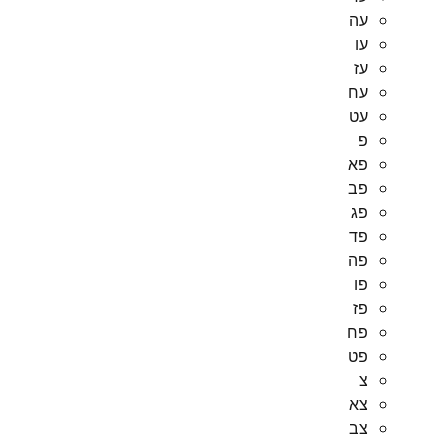
עה
עו
עז
עח
עט
פ
פא
פב
פג
פד
פה
פו
פז
פח
פט
צ
צא
צב