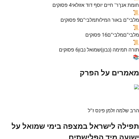
חומת אנך
ר' חיים יוסף דוד אזולאי
4
פסוקים
📜
מלבי"ם באור המילות
מלבי"ם
9
פסוקים
📜
מלבי"ם
מלבי"ם
16
פסוקים
📜
תורה תמימה (נבון)
שמואל נבון
6
פסוקים
📚
מאמרים על הפרק
הרב שלמה זלמן פינס ז"ל
תפילה לישראל במצפה בימי שמואל על
ישועה מיד הפלישתים