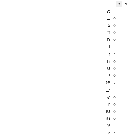
פ
א
ב
ג
ד
ה
ו
ז
ח
ט
י
יא
יב
יג
יד
טו
טז
יז
יח