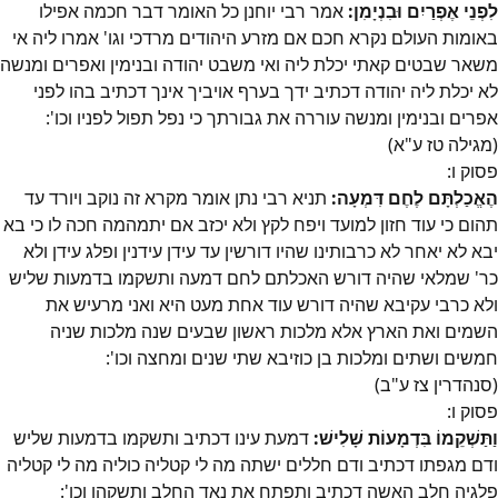
לִפְנֵי אֶפְרַיִם וּבִנְיָמִן:
אמר רבי יוחנן כל האומר דבר חכמה אפילו
באומות העולם נקרא חכם אם מזרע היהודים מרדכי וגו' אמרו ליה אי
משאר שבטים קאתי יכלת ליה ואי משבט יהודה ובנימין ואפרים ומנשה
לא יכלת ליה יהודה דכתיב ידך בערף אויביך אינך דכתיב בהו לפני
אפרים ובנימין ומנשה עוררה את גבורתך כי נפל תפול לפניו וכו':
(מגילה טז ע"א)
פסוק
ו
:
הֶאֱכַלְתָּם לֶחֶם דִּמְעָה:
תניא רבי נתן אומר מקרא זה נוקב ויורד עד
תהום כי עוד חזון למועד ויפח לקץ ולא יכזב אם יתמהמה חכה לו כי בא
יבא לא יאחר לא כרבותינו שהיו דורשין עד עידן עידנין ופלג עידן ולא
כר' שמלאי שהיה דורש האכלתם לחם דמעה ותשקמו בדמעות שליש
ולא כרבי עקיבא שהיה דורש עוד אחת מעט היא ואני מרעיש את
השמים ואת הארץ אלא מלכות ראשון שבעים שנה מלכות שניה
חמשים ושתים ומלכות בן כוזיבא שתי שנים ומחצה וכו':
(סנהדרין צז ע"ב)
פסוק
ו
:
וַתַּשְׁקֵמוֹ בִּדְמָעוֹת שָׁלִישׁ:
דמעת עינו דכתיב ותשקמו בדמעות שליש
ודם מגפתו דכתיב ודם חללים ישתה מה לי קטליה כוליה מה לי קטליה
פלגיה חלב האשה דכתיב ותפתח את נאד החלב ותשקהו וכו':