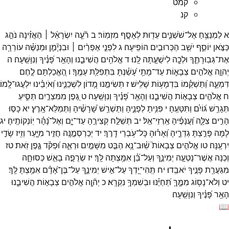
קמט
קנ
א
לַמְנַצֵּ֥חַ
אֶל־
שֹׁשַׁנִּ֑ים
עֵד֖וּת
לְאָסָ֣ף
מִזְמֽוֹר׃
ב
רֹ֘עֵ֤ה
יִשְׂרָאֵ֨ל ׀
הַאֲזִ֗ינָה
נֹהֵ֣ג
כַּצֹּ֣אן
יוֹסֵ֑ף
יֹשֵׁ֖ב
הַכְּרוּבִ֣ים
הוֹפִֽיעָה׃
ג
לִפְנֵ֤י
אֶפְרַ֨יִם ׀
וּבִנְיָ֘מִ֤ן
וּמְנַשֶּׁ֗ה
עוֹרְרָ֥ה
אֶת־
גְּבֽוּרָתֶ֑ךָ
וּלְכָ֖ה
לִישֻׁעָ֣תָה
לָּֽנוּ׃
ד
אֱלֹהִ֥ים
הֲשִׁיבֵ֑נוּ
וְהָאֵ֥ר
פָּ֝נֶ֗יךָ
וְנִוָּשֵֽׁעָה׃
ה
יְהוָ֣ה
אֱלֹהִ֣ים
צְבָא֑וֹת
עַד־
מָתַ֥י
עָ֝שַׁ֗נְתָּ
בִּתְפִלַּ֥ת
עַמֶּֽךָ׃
ו
הֶ֭אֱכַלְתָּם
לֶ֣חֶם
דִּמְעָ֑ה
וַ֝תַּשְׁקֵ֗מוֹ
בִּדְמָע֥וֹת
שָׁלִֽישׁ׃
ז
תְּשִׂימֵ֣נוּ
מָ֭דוֹן
לִשְׁכֵנֵ֑ינוּ
וְ֝אֹיְבֵ֗ינוּ
יִלְעֲגוּ־
לָֽמוֹ׃
ח
אֱלֹהִ֣ים
צְבָא֣וֹת
הֲשִׁיבֵ֑נוּ
וְהָאֵ֥ר
פָּ֝נֶ֗יךָ
וְנִוָּשֵֽׁעָה׃
ט
גֶּ֭פֶן
מִמִּצְרַ֣יִם
תַּסִּ֑יעַ
תְּגָרֵ֥שׁ
גּ֝וֹיִ֗ם
וַתִּטָּעֶֽהָ׃
י
פִּנִּ֥יתָ
לְפָנֶ֑יהָ
וַתַּשְׁרֵ֥שׁ
שָׁ֝רָשֶׁ֗יהָ
וַתְּמַלֵּא־
אָֽרֶץ׃
יא
כָּסּ֣וּ
הָרִ֣ים
צִלָּ֑הּ
וַ֝עֲנָפֶ֗יהָ
אַֽרְזֵי־
אֵֽל׃
יב
תְּשַׁלַּ֣ח
קְצִירֶ֣הָ
עַד־
יָ֑ם
וְאֶל־
נָ֝הָ֗ר
יֽוֹנְקוֹתֶֽיהָ׃
יג
לָ֭מָּה
פָּרַ֣צְתָּ
גְדֵרֶ֑יהָ
וְ֝אָר֗וּהָ
כָּל־
עֹ֥בְרֵי
דָֽרֶךְ׃
יד
יְכַרְסְמֶ֣נָּֽה
חֲזִ֣יר
מִיָּ֑עַר
וְזִ֖יז
שָׂדַ֣י
יִרְעֶֽנָּה׃
טו
אֱלֹהִ֣ים
צְבָאוֹת֮
שֽׁ֫וּב־
נָ֥א
הַבֵּ֣ט
מִשָּׁמַ֣יִם
וּרְאֵ֑ה
וּ֝פְקֹ֗ד
גֶּ֣פֶן
זֹֽאת׃
טז
וְ֭כַנָּה
אֲשֶׁר־
נָטְעָ֣ה
יְמִינֶ֑ךָ
וְעַל־
בֵּ֝֗ן
אִמַּ֥צְתָּה
לָּֽךְ׃
יז
שְׂרֻפָ֣ה
בָאֵ֣שׁ
כְּסוּחָ֑ה
מִגַּעֲרַ֖ת
פָּנֶ֣יךָ
יֹאבֵֽדוּ׃
יח
תְּֽהִי־
יָ֭דְךָ
עַל־
אִ֣ישׁ
יְמִינֶ֑ךָ
עַל־
בֶּן־
אָ֝דָ֗ם
אִמַּ֥צְתָּ
לָּֽךְ׃
יט
וְלֹא־
נָס֥וֹג
מִמֶּ֑ךָּ
תְּ֝חַיֵּ֗נוּ
וּבְשִׁמְךָ֥
נִקְרָֽא׃
כ
יְה֘וָ֤ה
אֱלֹהִ֣ים
צְבָא֣וֹת
הֲשִׁיבֵ֑נוּ
הָאֵ֥ר
פָּ֝נֶ֗יךָ
וְנִוָּשֵֽׁעָה׃
📖