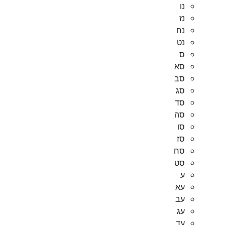
נו
נז
נח
נט
ס
סא
סב
סג
סד
סה
סו
סז
סח
סט
ע
עא
עב
עג
עד