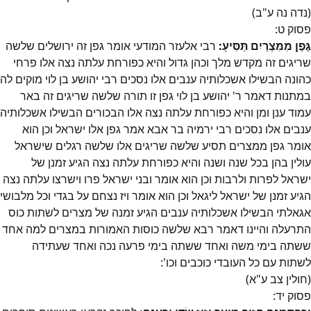
(נדה נה ע"ב)
פסוק
ט
:
גֶּפֶן מִמִּצְרַיִם תַּסִּיעָ:
רבי אלעזר המודעי אומר גפן זה ירושלים שלשה
שריגים זה מקדש מלך וכהן גדול והיא כפורחת עלתה נצה אלו פרחי
כהונה הבשילו אשכלותיה ענבים אלו נסכים רבי יהושע בן לוי מוקים לה
במתנות דאמר ר' יהושע בן לוי גפן זו תורה שלשה שריגים זה באר
עמוד ענן ומן והיא כפורחת עלתה נצה אלו הבכורים הבשילו אשכלותיה
ענבים אלו נסכים רבי ירמיה בר אבא אמר גפן אלו ישראל וכן הוא
אומר גפן ממצרים תסיע שלשה שריגים אלו שלשה רגלים שישראל
עולין בהן בכל שנה ושנה והיא כפורחת עלתה נצה הגיע זמנן של
ישראל לפרות ולרבות וכן הוא אומר ובני ישראל פרו וישרצו עלתה נצה
הגיע זמנן של ישראל ליגאל וכן הוא אומר ויז נצחם על בגדי וכל מלבושי
אגאלתי הבשילו אשכלותיה ענבים הגיע זמנה של מצרים לשתות כוס
התרעלה והיינו דאמר רבא שלשה כוסות האמורות במצרים למה אחד
ששתה בימי משה ואחד ששתה בימי פרעה נכה ואחד שעתידה
לשתות עם כל העובדי כוכבים וכו':
(חולין צב ע"א)
פסוק
יד
: