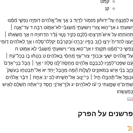
קמט
קנ
א
לַמְנַצֵּ֥חַ
עַֽל־
יְדוּת֗וּן
מִזְמ֥וֹר
לְדָוִֽד׃
ב
אַ֣ךְ
אֶל־
אֱ֭לֹהִים
דּֽוּמִיָּ֣ה
נַפְשִׁ֑י
מִ֝מֶּ֗נּוּ
יְשׁוּעָתִֽי׃
ג
אַךְ־
ה֣וּא
צ֭וּרִי
וִֽישׁוּעָתִ֑י
מִ֝שְׂגַּבִּ֗י
לֹא־
אֶמּ֥וֹט
רַבָּֽה׃
ד
עַד־
אָ֤נָה ׀
תְּהֽוֹתְת֣וּ
עַל
אִישׁ֮
תְּרָצְּח֪וּ
כֻ֫לְּכֶ֥ם
כְּקִ֥יר
נָט֑וּי
גָּ֝דֵ֗ר
הַדְּחוּיָֽה׃
ה
אַ֤ךְ
מִשְּׂאֵת֨וֹ ׀
יָעֲצ֣וּ
לְהַדִּיחַ֮
יִרְצ֪וּ
כָ֫זָ֥ב
בְּפִ֥יו
יְבָרֵ֑כוּ
וּ֝בְקִרְבָּ֗ם
יְקַלְלוּ־
סֶֽלָה׃
ו
אַ֣ךְ
לֵ֭אלֹהִים
דּ֣וֹמִּי
נַפְשִׁ֑י
כִּי־
מִ֝מֶּ֗נּוּ
תִּקְוָתִֽי׃
ז
אַךְ־
ה֣וּא
צ֭וּרִי
וִֽישׁוּעָתִ֑י
מִ֝שְׂגַּבִּ֗י
לֹ֣א
אֶמּֽוֹט׃
ח
עַל־
אֱ֭לֹהִים
יִשְׁעִ֣י
וּכְבוֹדִ֑י
צוּר־
עֻזִּ֥י
מַ֝חְסִ֗י
בֵּֽאלֹהִֽים׃
ט
בִּטְח֘וּ
ב֤וֹ
בְכָל־
עֵ֨ת ׀
עָ֗ם
שִׁפְכֽוּ־
לְפָנָ֥יו
לְבַבְכֶ֑ם
אֱלֹהִ֖ים
מַחֲסֶה־
לָּ֣נוּ
סֶֽלָה׃
י
אַ֤ךְ ׀
הֶ֥בֶל
בְּנֵֽי־
אָדָם֮
כָּזָ֪ב
בְּנֵ֫י
אִ֥ישׁ
בְּמֹאזְנַ֥יִם
לַעֲל֑וֹת
הֵ֝֗מָּה
מֵהֶ֥בֶל
יָֽחַד׃
יא
אַל־
תִּבְטְח֣וּ
בְעֹשֶׁק֮
וּבְגָזֵ֪ל
אַל־
תֶּ֫הְבָּ֥לוּ
חַ֤יִל ׀
כִּֽי־
יָנ֑וּב
אַל־
תָּשִׁ֥יתוּ
לֵֽב׃
יב
אַחַ֤ת ׀
דִּבֶּ֬ר
אֱלֹהִ֗ים
שְׁתַּֽיִם־
ז֥וּ
שָׁמָ֑עְתִּי
כִּ֥י
עֹ֝֗ז
לֵאלֹהִֽים׃
יג
וּלְךָֽ־
אֲדֹנָ֥י
חָ֑סֶד
כִּֽי־
אַתָּ֨ה
תְשַׁלֵּ֖ם
לְאִ֣ישׁ
כְּֽמַעֲשֵֽׂהוּ׃
📖
פרשנים על הפרק
📜