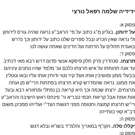
ידידיה שלמה רפאל נורצי
פסוק
א
:
על ידותון.
בגליון מ"ג כתוב על פי' הראב"ע נראה שהיה גורס לידותון
ולי נראה שאין הכרע ובכל ספרים שלנו כתוב על ידותון וכך נדרש
באגדת תהלים על הדתות ועל הדינים שאתה עושה לנו:
פסוק
ד
:
תרצחו.
סנהדרין פרק חלק פיסקא אנשי סדום דרש רבא מאי דכתיב
עד אנה תהותתו על איש תרצחו כלכם וגו' מלמד שהיו נותנים עיניהם
בבעלי ממון ומושיבין אותו אצל קיר נטוי ודוחין אותו עליו ובאו ונוטלין
את ממונו. נראה שהמדרש קורא תרצחו בפתחות הרי"ש מן ועתה
מרצחים. ירצחו שכמה וכך היא קריאה בן נפתלי ומחזורא רבא ובעל
אות אמת אבל קריאת חכמי טבריא ור' פינחס ראש הישיבה והראב"ע
רי"ש תרצחו קמוצה וחטופה מפני דגשות הצד"י ועלייהו סמכינן משום
דב"א קאי כוותייהו:
פסוק
ה
:
יקללו סלה.
הקו"ף במאריך והלמ"ד בשו"א ובלא דגש:
פסוק
ט
: