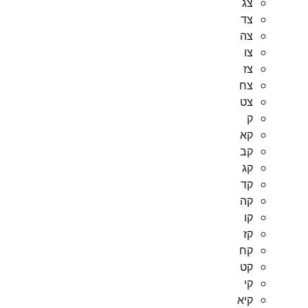
צג
צד
צה
צו
צז
צח
צט
ק
קא
קב
קג
קד
קה
קו
קז
קח
קט
קי
קיא