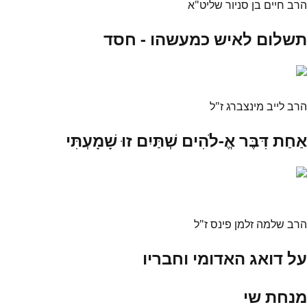
הרב חיים בן סניור שליט"א
תשלום לאיש כמעשהו - חסד
הרב לייב מינצברג ז"ל
אַחַת דִּבֶּר אֱ-לֹהִים שְׁתַּיִם זוּ שָׁמָעְתִּי
הרב שלמה זלמן פינס ז"ל
על דואג האדומי וחבריו
מנחת שי