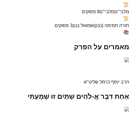
📜
מלבי"ם
מלבי"ם
8
פסוקים
📜
תורה תמימה (נבון)
שמואל נבון
3
פסוקים
📚
מאמרים על הפרק
הרב יוסף כרמל שליט"א
אַחַת דִּבֶּר אֱ-לֹהִים שְׁתַּיִם זוּ שָׁמָעְתִּי