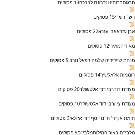
תרגום
רבותינו זכרונם לברכה
13
פסוקים
📜
רש"י
רש״י
15
פסוקים
📜
אבן עזרא
אבן עזרא
22
פסוקים
📜
מאירי
המאירי
12
פסוקים
📜
מנחת שי
ידידיה שלמה רפאל נורצי
5
פסוקים
📜
רוממות אל
אלשיך
14
פסוקים
📜
מצודת דוד
רבי דוד אלטשולר
20
פסוקים
📜
מצודת ציון
רבי דוד אלטשולר
10
פסוקים
📜
חומת אנך
ר' חיים יוסף דוד אזולאי
3
פסוקים
📜
מלבי"ם באור המילות
מלבי"ם
9
פסוקים