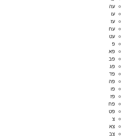
עה
עו
עז
עח
עט
פ
פא
פב
פג
פד
פה
פו
פז
פח
פט
צ
צא
צב