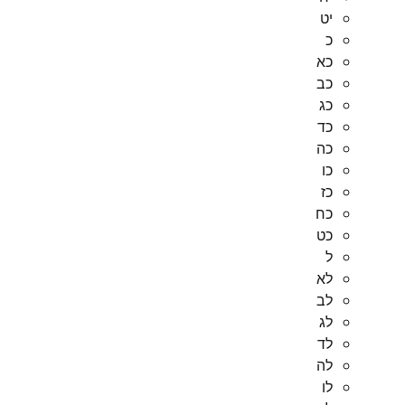
יט
כ
כא
כב
כג
כד
כה
כו
כז
כח
כט
ל
לא
לב
לג
לד
לה
לו