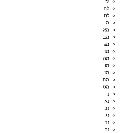
לז
לח
לט
מ
מא
מב
מג
מד
מה
מו
מז
מח
מט
נ
נא
נב
נג
נד
נה