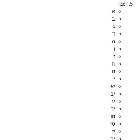
סב
א
ב
ג
ד
ה
ו
ז
ח
ט
י
יא
יב
יג
יד
טו
טז
יז
יח