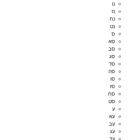
נו
נז
נח
נט
ס
סא
סב
סג
סד
סה
סו
סז
סח
סט
ע
עא
עב
עג
עד