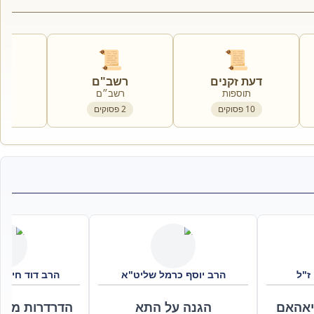
📜
📜
דעת זקנים
רשב"ם
אב
תוספות
רשב״ם
א
10
פסוקים
2
פסוקים
7
ז"ל
הרב יוסף כרמל שליט"א
הרב דוד חי ה
אה
אם
הגנה על התא
הדרדרות מוס