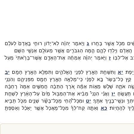
ִׁ֔ים
מִכֹּ֖ל
אֲשֶׁ֥ר
בָּחָֽרוּ׃
ג
וַיֹּ֣אמֶר
יְהוָ֗ה
לֹֽא־
יָד֨וֹן
רוּחִ֤י
בָֽאָדָם֙
לְעֹלָ֔ם
הָֽאָדָ֔ם
וְיָלְד֖וּ
לָהֶ֑ם
הֵ֧מָּה
הַגִּבֹּרִ֛ים
אֲשֶׁ֥ר
מֵעוֹלָ֖ם
אַנְשֵׁ֥י
הַשֵּֽׁם׃
ֵ֖ב
אֶל־
לִבּֽוֹ׃
ז
וַיֹּ֣אמֶר
יְהוָ֗ה
אֶמְחֶ֨ה
אֶת־
הָאָדָ֤ם
אֲשֶׁר־
בָּרָ֙אתִי֙
מֵעַל֙
יָֽפֶת׃
יא
וַתִּשָּׁחֵ֥ת
הָאָ֖רֶץ
לִפְנֵ֣י
הָֽאֱלֹהִ֑ים
וַתִּמָּלֵ֥א
הָאָ֖רֶץ
חָמָֽס׃
יב
קֵ֤ץ
כָּל־
בָּשָׂר֙
בָּ֣א
לְפָנַ֔י
כִּֽי־
מָלְאָ֥ה
הָאָ֛רֶץ
חָמָ֖ס
מִפְּנֵיהֶ֑ם
וְהִנְנִ֥י
ֶׂ֖ה
אֹתָ֑הּ
שְׁלֹ֧שׁ
מֵא֣וֹת
אַמָּ֗ה
אֹ֚רֶךְ
הַתֵּבָ֔ה
חֲמִשִּׁ֤ים
אַמָּה֙
רָחְבָּ֔הּ
תַּֽעֲשֶֽׂהָ׃
יז
וַאֲנִ֗י
הִנְנִי֩
מֵבִ֨יא
אֶת־
הַמַּבּ֥וּל
מַ֙יִם֙
עַל־
הָאָ֔רֶץ
לְשַׁחֵ֣ת
תְּךָ֥
וּנְשֵֽׁי־
בָנֶ֖יךָ
אִתָּֽךְ׃
יט
וּמִכָּל־
הָ֠חַי
מִֽכָּל־
בָּשָׂ֞ר
שְׁנַ֧יִם
מִכֹּ֛ל
תָּבִ֥יא
ֶ֖יךָ
לְהַֽחֲיֽוֹת׃
כא
וְאַתָּ֣ה
קַח־
לְךָ֗
מִכָּל־
מַֽאֲכָל֙
אֲשֶׁ֣ר
יֵֽאָכֵ֔ל
וְאָסַפְתָּ֖