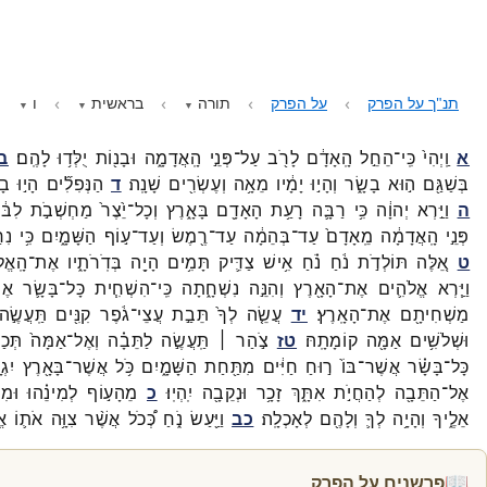
תנ"ך על הפרק
על הפרק
תורה
בראשית
ו
א
וַֽיְהִי֙
כִּֽי־
הֵחֵ֣ל
הָֽאָדָ֔ם
לָרֹ֖ב
עַל־
פְּנֵ֣י
הָֽאֲדָמָ֑ה
וּבָנ֖וֹת
יֻלְּד֥וּ
לָהֶֽם׃
ב
בְּשַׁגַּ֖ם
ה֣וּא
בָשָׂ֑ר
וְהָי֣וּ
יָמָ֔יו
מֵאָ֥ה
וְעֶשְׂרִ֖ים
שָׁנָֽה׃
ד
הַנְּפִלִ֞ים
הָי֣וּ
בָ
ה
וַיַּ֣רְא
יְהוָ֔ה
כִּ֥י
רַבָּ֛ה
רָעַ֥ת
הָאָדָ֖ם
בָּאָ֑רֶץ
וְכָל־
יֵ֙צֶר֙
מַחְשְׁבֹ֣ת
לִבּ֔ו
פְּנֵ֣י
הָֽאֲדָמָ֔ה
מֵֽאָדָם֙
עַד־
בְּהֵמָ֔ה
עַד־
רֶ֖מֶשׂ
וְעַד־
ע֣וֹף
הַשָּׁמָ֑יִם
כִּ֥י
נִח
ט
אֵ֚לֶּה
תּוֹלְדֹ֣ת
נֹ֔חַ
נֹ֗חַ
אִ֥ישׁ
צַדִּ֛יק
תָּמִ֥ים
הָיָ֖ה
בְּדֹֽרֹתָ֑יו
אֶת־
הָֽאֱל
וַיַּ֧רְא
אֱלֹהִ֛ים
אֶת־
הָאָ֖רֶץ
וְהִנֵּ֣ה
נִשְׁחָ֑תָה
כִּֽי־
הִשְׁחִ֧ית
כָּל־
בָּשָׂ֛ר
אֶ
מַשְׁחִיתָ֖ם
אֶת־
הָאָֽרֶץ׃
יד
עֲשֵׂ֤ה
לְךָ֙
תֵּבַ֣ת
עֲצֵי־
גֹ֔פֶר
קִנִּ֖ים
תַּֽעֲשֶׂ֣ה
וּשְׁלֹשִׁ֥ים
אַמָּ֖ה
קוֹמָתָֽהּ׃
טז
צֹ֣הַר ׀
תַּֽעֲשֶׂ֣ה
לַתֵּבָ֗ה
וְאֶל־
אַמָּה֙
תְּכַל
כָּל־
בָּשָׂ֗ר
אֲשֶׁר־
בּוֹ֙
ר֣וּחַ
חַיִּ֔ים
מִתַּ֖חַת
הַשָּׁמָ֑יִם
כֹּ֥ל
אֲשֶׁר־
בָּאָ֖רֶץ
יִגְו
אֶל־
הַתֵּבָ֖ה
לְהַחֲיֹ֣ת
אִתָּ֑ךְ
זָכָ֥ר
וּנְקֵבָ֖ה
יִֽהְיֽוּ׃
כ
מֵהָע֣וֹף
לְמִינֵ֗הוּ
וּמִ
אֵלֶ֑יךָ
וְהָיָ֥ה
לְךָ֛
וְלָהֶ֖ם
לְאָכְלָֽה׃
כב
וַיַּ֖עַשׂ
נֹ֑חַ
כְּ֠כֹל
אֲשֶׁ֨ר
צִוָּ֥ה
אֹת֛וֹ
אֱ
📖
פרשנים על הפרק