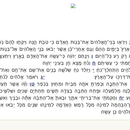
וַיִּרְא֤וּ
בְנֵי־
הָֽאֱלֹהִים֙
אֶת־
בְּנ֣וֹת
הָֽאָדָ֔ם
כִּ֥י
טֹבֹ֖ת
הֵ֑נָּה
וַיִּקְח֤וּ
לָהֶם֙
נָש
אָרֶץ֮
בַּיָּמִ֣ים
הָהֵם֒
וְגַ֣ם
אַֽחֲרֵי־
כֵ֗ן
אֲשֶׁ֨ר
יָבֹ֜אוּ
בְּנֵ֤י
הָֽאֱלֹהִים֙
אֶל־
בְּנ֣וֹת
ֹ
רַ֥ק
רַ֖ע
כָּל־
הַיּֽוֹם׃
ו
וַיִּנָּ֣חֶם
יְהוָ֔ה
כִּֽי־
עָשָׂ֥ה
אֶת־
הָֽאָדָ֖ם
בָּאָ֑רֶץ
וַיִּתְעַצּ
ַ֖מְתִּי
כִּ֥י
עֲשִׂיתִֽם׃
ח
וְנֹ֕חַ
מָ֥צָא
חֵ֖ן
בְּעֵינֵ֥י
יְהוָֽה׃
ֹהִ֖ים
הִֽתְהַלֶּךְ־
נֹֽחַ׃
י
וַיּ֥וֹלֶד
נֹ֖חַ
שְׁלֹשָׁ֣ה
בָנִ֑ים
אֶת־
שֵׁ֖ם
אֶת־
חָ֥ם
וְאֶת־
ת־
דַּרְכּ֖וֹ
עַל־
הָאָֽרֶץ׃
יג
וַיֹּ֨אמֶר
אֱלֹהִ֜ים
לְנֹ֗חַ
אֶת־
הַתֵּבָ֑ה
וְכָֽפַרְתָּ֥
אֹתָ֛הּ
מִבַּ֥יִת
וּמִח֖וּץ
בַּכֹּֽפֶר׃
טו
וְזֶ֕ה
אֲשֶׁ֥ר
תַּֽעֲש
ֶ֣נָּה
מִלְמַ֔עְלָה
וּפֶ֥תַח
הַתֵּבָ֖ה
בְּצִדָּ֣הּ
תָּשִׂ֑ים
תַּחְתִּיִּ֛ם
שְׁנִיִּ֥ם
וּשְׁלִשִׁ֖ים
ָֽע׃
יח
וַהֲקִמֹתִ֥י
אֶת־
בְּרִיתִ֖י
אִתָּ֑ךְ
וּבָאתָ֙
אֶל־
הַתֵּבָ֔ה
אַתָּ֕ה
וּבָנֶ֛יךָ
וְאִשְׁ
ן־
הַבְּהֵמָה֙
לְמִינָ֔הּ
מִכֹּ֛ל
רֶ֥מֶשׂ
הָֽאֲדָמָ֖ה
לְמִינֵ֑הוּ
שְׁנַ֧יִם
מִכֹּ֛ל
יָבֹ֥אוּ
אֵל
לֹהִ֖ים
כֵּ֥ן
עָשָֽׂה׃