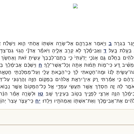
יָּ֖גָר
בִּגְרָֽר׃
ב
וַיֹּ֧אמֶר
אַבְרָהָ֛ם
אֶל־
שָׂרָ֥ה
אִשְׁתּ֖וֹ
אֲחֹ֣תִי
הִ֑וא
וַיִּשְׁלַ֗ח
א
בְּעֻ֥לַת
בָּֽעַל׃
ד
וַאֲבִימֶ֕לֶךְ
לֹ֥א
קָרַ֖ב
אֵלֶ֑יהָ
וַיֹּאמַ֕ר
אֲדֹנָ֕י
הֲג֥וֹי
גַּם־
צַדִּ
לֹהִ֜ים
בַּחֲלֹ֗ם
גַּ֣ם
אָנֹכִ֤י
יָדַ֙עְתִּי֙
כִּ֤י
בְתָם־
לְבָבְךָ֙
עָשִׂ֣יתָ
זֹּ֔את
וָאֶחְשֹׂ֧ךְ
מֵשִׁ֗יב
דַּ֚ע
כִּי־
מ֣וֹת
תָּמ֔וּת
אַתָּ֖ה
וְכָל־
אֲשֶׁר־
לָֽךְ׃
ח
וַיַּשְׁכֵּ֨ם
אֲבִימֶ֜לֶךְ
בַּ
ֽה־
עָשִׂ֤יתָ
לָּ֙נוּ֙
וּמֶֽה־
חָטָ֣אתִי
לָ֔ךְ
כִּֽי־
הֵבֵ֧אתָ
עָלַ֛י
וְעַל־
מַמְלַכְתִּ֖י
חֲטָאָ֣ה
רָהָ֔ם
כִּ֣י
אָמַ֗רְתִּי
רַ֚ק
אֵין־
יִרְאַ֣ת
אֱלֹהִ֔ים
בַּמָּק֖וֹם
הַזֶּ֑ה
וַהֲרָג֖וּנִי
עַל־
דּ
אֹמַ֣ר
לָ֔הּ
זֶ֣ה
חַסְדֵּ֔ךְ
אֲשֶׁ֥ר
תַּעֲשִׂ֖י
עִמָּדִ֑י
אֶ֤ל
כָּל־
הַמָּקוֹם֙
אֲשֶׁ֣ר
נָב֣וֹא
ימֶ֔לֶךְ
הִנֵּ֥ה
אַרְצִ֖י
לְפָנֶ֑יךָ
בַּטּ֥וֹב
בְּעֵינֶ֖יךָ
שֵֽׁב׃
טז
וּלְשָׂרָ֣ה
אָמַ֗ר
הִנֵּ֨ה
הִ֜ים
אֶת־
אֲבִימֶ֧לֶךְ
וְאֶת־
אִשְׁתּ֛וֹ
וְאַמְהֹתָ֖יו
וַיֵּלֵֽדוּ׃
יח
כִּֽי־
עָצֹ֤ר
עָצַר֙
יְהוָ