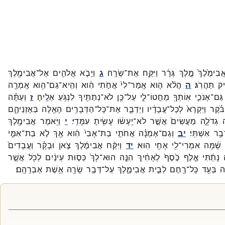
ֲבִימֶ֙לֶךְ֙
מֶ֣לֶךְ
גְּרָ֔ר
וַיִּקַּ֖ח
אֶת־
שָׂרָֽה׃
ג
וַיָּבֹ֧א
אֱלֹהִ֛ים
אֶל־
אֲבִימֶ֖לֶךְ
֖יק
תַּהֲרֹֽג׃
ה
הֲלֹ֨א
ה֤וּא
אָֽמַר־
לִי֙
אֲחֹ֣תִי
הִ֔וא
וְהִֽיא־
גַם־
הִ֥וא
אָֽמְרָ֖ה
גַּם־
אָנֹכִ֛י
אֽוֹתְךָ֖
מֵחֲטוֹ־
לִ֑י
עַל־
כֵּ֥ן
לֹא־
נְתַתִּ֖יךָ
לִנְגֹּ֥עַ
אֵלֶֽיהָ׃
ז
וְעַתָּ֗ה
בֹּ֗קֶר
וַיִּקְרָא֙
לְכָל־
עֲבָדָ֔יו
וַיְדַבֵּ֛ר
אֶת־
כָּל־
הַדְּבָרִ֥ים
הָאֵ֖לֶּה
בְּאָזְנֵיהֶ֑ם
גְדֹלָ֑ה
מַעֲשִׂים֙
אֲשֶׁ֣ר
לֹא־
יֵֽעָשׂ֔וּ
עָשִׂ֖יתָ
עִמָּדִֽי׃
י
וַיֹּ֥אמֶר
אֲבִימֶ֖לֶךְ
ְבַ֥ר
אִשְׁתִּֽי׃
יב
וְגַם־
אָמְנָ֗ה
אֲחֹתִ֤י
בַת־
אָבִי֙
הִ֔וא
אַ֖ךְ
לֹ֣א
בַת־
אִמִּ֑י
שָׁ֔מָּה
אִמְרִי־
לִ֖י
אָחִ֥י
הֽוּא׃
יד
וַיִּקַּ֨ח
אֲבִימֶ֜לֶךְ
צֹ֣אן
וּבָקָ֗ר
וַעֲבָדִים֙
נָתַ֜תִּי
אֶ֤לֶף
כֶּ֙סֶף֙
לְאָחִ֔יךְ
הִנֵּ֤ה
הוּא־
לָךְ֙
כְּס֣וּת
עֵינַ֔יִם
לְכֹ֖ל
אֲשֶׁ֣ר
֔ה
בְּעַ֥ד
כָּל־
רֶ֖חֶם
לְבֵ֣ית
אֲבִימֶ֑לֶךְ
עַל־
דְּבַ֥ר
שָׂרָ֖ה
אֵ֥שֶׁת
אַבְרָהָֽם׃