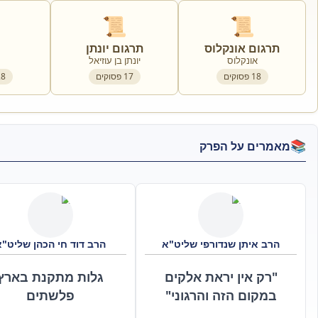
📜
📜
תרגום אונקלוס
תרגום יונתן
אונקלוס
יונתן בן עוזיאל
18
פסוקים
17
פסוקים
28
📚
מאמרים על הפרק
הרב איתן שנדורפי שליט"א
הרב דוד חי הכהן שליט"א
"רק אין יראת אלקים
גלות מתקנת בארץ
במקום הזה והרגוני"
פלשתים