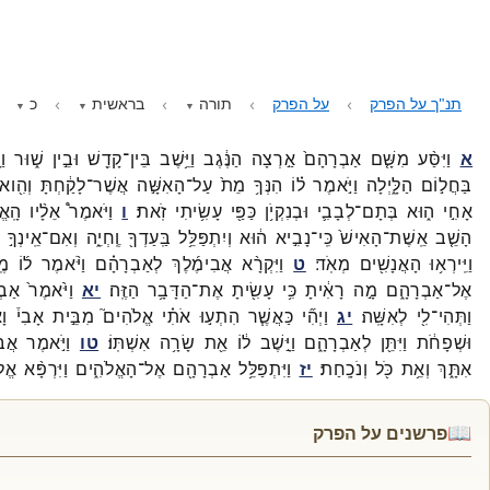
תנ"ך על הפרק
על הפרק
תורה
בראשית
כ
א
וַיִּסַּ֨ע
מִשָּׁ֤ם
אַבְרָהָם֙
אַ֣רְצָה
הַנֶּ֔גֶב
וַיֵּ֥שֶׁב
בֵּין־
קָדֵ֖שׁ
וּבֵ֣ין
שׁ֑וּר
וַ
בַּחֲל֣וֹם
הַלָּ֑יְלָה
וַיֹּ֣אמֶר
ל֗וֹ
הִנְּךָ֥
מֵת֙
עַל־
הָאִשָּׁ֣ה
אֲשֶׁר־
לָקַ֔חְתָּ
וְהִ֖וא
אָחִ֣י
ה֑וּא
בְּתָם־
לְבָבִ֛י
וּבְנִקְיֹ֥ן
כַּפַּ֖י
עָשִׂ֥יתִי
זֹֽאת׃
ו
וַיֹּאמֶר֩
אֵלָ֨יו
הָֽאֱ
הָשֵׁ֤ב
אֵֽשֶׁת־
הָאִישׁ֙
כִּֽי־
נָבִ֣יא
ה֔וּא
וְיִתְפַּלֵּ֥ל
בַּֽעַדְךָ֖
וֶֽחְיֵ֑ה
וְאִם־
אֵֽינְךָ֣
וַיִּֽירְא֥וּ
הָאֲנָשִׁ֖ים
מְאֹֽד׃
ט
וַיִּקְרָ֨א
אֲבִימֶ֜לֶךְ
לְאַבְרָהָ֗ם
וַיֹּ֨אמֶר
ל֜וֹ
מֶ
אֶל־
אַבְרָהָ֑ם
מָ֣ה
רָאִ֔יתָ
כִּ֥י
עָשִׂ֖יתָ
אֶת־
הַדָּבָ֥ר
הַזֶּֽה׃
יא
וַיֹּ֙אמֶר֙
אַבְ
וַתְּהִי־
לִ֖י
לְאִשָּֽׁה׃
יג
וַיְהִ֞י
כַּאֲשֶׁ֧ר
הִתְע֣וּ
אֹתִ֗י
אֱלֹהִים֮
מִבֵּ֣ית
אָבִי֒
וָ
וּשְׁפָחֹ֔ת
וַיִּתֵּ֖ן
לְאַבְרָהָ֑ם
וַיָּ֣שֶׁב
ל֔וֹ
אֵ֖ת
שָׂרָ֥ה
אִשְׁתּֽוֹ׃
טו
וַיֹּ֣אמֶר
אֲבִ
אִתָּ֑ךְ
וְאֵ֥ת
כֹּ֖ל
וְנֹכָֽחַת׃
יז
וַיִּתְפַּלֵּ֥ל
אַבְרָהָ֖ם
אֶל־
הָאֱלֹהִ֑ים
וַיִּרְפָּ֨א
אֱלֹ
📖
פרשנים על הפרק