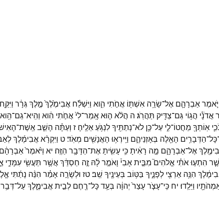
ַיֹּ֧אמֶר
אַבְרָהָ֛ם
אֶל־
שָׂרָ֥ה
אִשְׁתּ֖וֹ
אֲחֹ֣תִי
הִ֑וא
וַיִּשְׁלַ֗ח
אֲבִימֶ֙לֶךְ֙
מֶ֣לֶךְ
גְּרָ֔ר
וַיִּקַּ֖ח
ר
אֲדֹנָ֕י
הֲג֥וֹי
גַּם־
צַדִּ֖יק
תַּהֲרֹֽג׃
ה
הֲלֹ֨א
ה֤וּא
אָֽמַר־
לִי֙
אֲחֹ֣תִי
הִ֔וא
וְהִֽיא־
גַם־
הִ֥וא
כִ֛י
אֽוֹתְךָ֖
מֵחֲטוֹ־
לִ֑י
עַל־
כֵּ֥ן
לֹא־
נְתַתִּ֖יךָ
לִנְגֹּ֥עַ
אֵלֶֽיהָ׃
ז
וְעַתָּ֗ה
הָשֵׁ֤ב
אֵֽשֶׁת־
הָאִישׁ֙
כָּל־
הַדְּבָרִ֥ים
הָאֵ֖לֶּה
בְּאָזְנֵיהֶ֑ם
וַיִּֽירְא֥וּ
הָאֲנָשִׁ֖ים
מְאֹֽד׃
ט
וַיִּקְרָ֨א
אֲבִימֶ֜לֶךְ
לְאַב
ִימֶ֖לֶךְ
אֶל־
אַבְרָהָ֑ם
מָ֣ה
רָאִ֔יתָ
כִּ֥י
עָשִׂ֖יתָ
אֶת־
הַדָּבָ֥ר
הַזֶּֽה׃
יא
וַיֹּ֙אמֶר֙
אַבְרָהָ֔ם
שֶׁ֧ר
הִתְע֣וּ
אֹתִ֗י
אֱלֹהִים֮
מִבֵּ֣ית
אָבִי֒
וָאֹמַ֣ר
לָ֔הּ
זֶ֣ה
חַסְדֵּ֔ךְ
אֲשֶׁ֥ר
תַּעֲשִׂ֖י
עִמָּדִ֑י
אֶ
ִימֶ֔לֶךְ
הִנֵּ֥ה
אַרְצִ֖י
לְפָנֶ֑יךָ
בַּטּ֥וֹב
בְּעֵינֶ֖יךָ
שֵֽׁב׃
טז
וּלְשָׂרָ֣ה
אָמַ֗ר
הִנֵּ֨ה
נָתַ֜תִּי
אֶ֤ל
אַמְהֹתָ֖יו
וַיֵּלֵֽדוּ׃
יח
כִּֽי־
עָצֹ֤ר
עָצַר֙
יְהוָ֔ה
בְּעַ֥ד
כָּל־
רֶ֖חֶם
לְבֵ֣ית
אֲבִימֶ֑לֶךְ
עַל־
דְּבַ֥ר