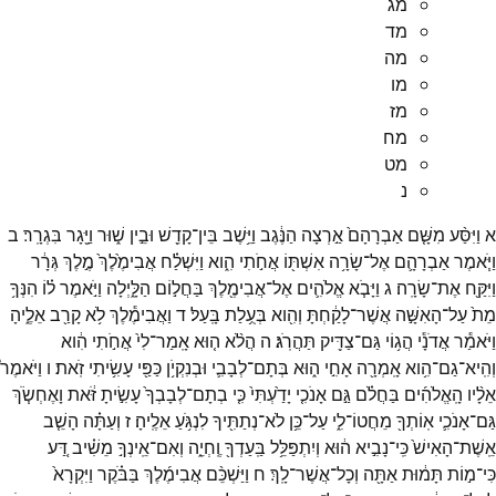
מג
מד
מה
מו
מז
מח
מט
נ
א
וַיִּסַּ֨ע
מִשָּׁ֤ם
אַבְרָהָם֙
אַ֣רְצָה
הַנֶּ֔גֶב
וַיֵּ֥שֶׁב
בֵּין־
קָדֵ֖שׁ
וּבֵ֣ין
שׁ֑וּר
וַיָּ֖גָר
בִּגְרָֽר׃
ב
וַיֹּ֧אמֶר
אַבְרָהָ֛ם
אֶל־
שָׂרָ֥ה
אִשְׁתּ֖וֹ
אֲחֹ֣תִי
הִ֑וא
וַיִּשְׁלַ֗ח
אֲבִימֶ֙לֶךְ֙
מֶ֣לֶךְ
גְּרָ֔ר
וַיִּקַּ֖ח
אֶת־
שָׂרָֽה׃
ג
וַיָּבֹ֧א
אֱלֹהִ֛ים
אֶל־
אֲבִימֶ֖לֶךְ
בַּחֲל֣וֹם
הַלָּ֑יְלָה
וַיֹּ֣אמֶר
ל֗וֹ
הִנְּךָ֥
מֵת֙
עַל־
הָאִשָּׁ֣ה
אֲשֶׁר־
לָקַ֔חְתָּ
וְהִ֖וא
בְּעֻ֥לַת
בָּֽעַל׃
ד
וַאֲבִימֶ֕לֶךְ
לֹ֥א
קָרַ֖ב
אֵלֶ֑יהָ
וַיֹּאמַ֕ר
אֲדֹנָ֕י
הֲג֥וֹי
גַּם־
צַדִּ֖יק
תַּהֲרֹֽג׃
ה
הֲלֹ֨א
ה֤וּא
אָֽמַר־
לִי֙
אֲחֹ֣תִי
הִ֔וא
וְהִֽיא־
גַם־
הִ֥וא
אָֽמְרָ֖ה
אָחִ֣י
ה֑וּא
בְּתָם־
לְבָבִ֛י
וּבְנִקְיֹ֥ן
כַּפַּ֖י
עָשִׂ֥יתִי
זֹֽאת׃
ו
וַיֹּאמֶר֩
אֵלָ֨יו
הָֽאֱלֹהִ֜ים
בַּחֲלֹ֗ם
גַּ֣ם
אָנֹכִ֤י
יָדַ֙עְתִּי֙
כִּ֤י
בְתָם־
לְבָבְךָ֙
עָשִׂ֣יתָ
זֹּ֔את
וָאֶחְשֹׂ֧ךְ
גַּם־
אָנֹכִ֛י
אֽוֹתְךָ֖
מֵחֲטוֹ־
לִ֑י
עַל־
כֵּ֥ן
לֹא־
נְתַתִּ֖יךָ
לִנְגֹּ֥עַ
אֵלֶֽיהָ׃
ז
וְעַתָּ֗ה
הָשֵׁ֤ב
אֵֽשֶׁת־
הָאִישׁ֙
כִּֽי־
נָבִ֣יא
ה֔וּא
וְיִתְפַּלֵּ֥ל
בַּֽעַדְךָ֖
וֶֽחְיֵ֑ה
וְאִם־
אֵֽינְךָ֣
מֵשִׁ֗יב
דַּ֚ע
כִּי־
מ֣וֹת
תָּמ֔וּת
אַתָּ֖ה
וְכָל־
אֲשֶׁר־
לָֽךְ׃
ח
וַיַּשְׁכֵּ֨ם
אֲבִימֶ֜לֶךְ
בַּבֹּ֗קֶר
וַיִּקְרָא֙