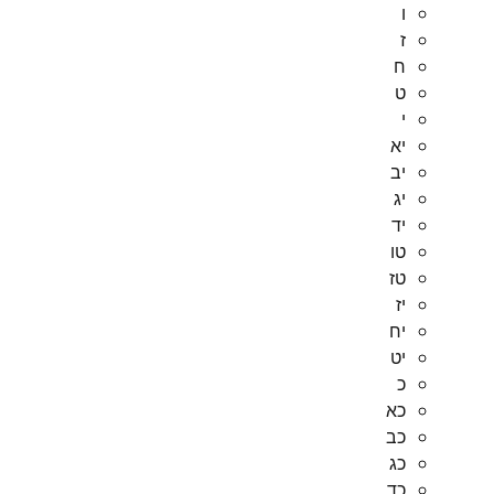
ו
ז
ח
ט
י
יא
יב
יג
יד
טו
טז
יז
יח
יט
כ
כא
כב
כג
כד