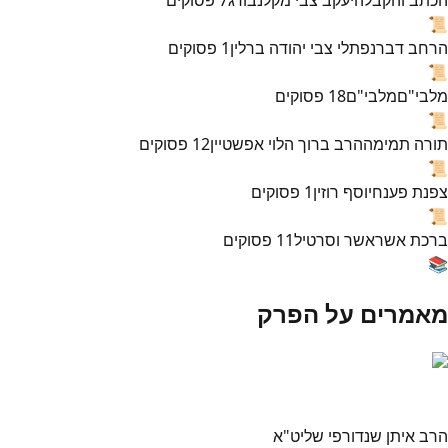
📜
הרחב דבר
נפתלי צבי יהודה ברלין
1
פסוקים
📜
מלבי"ם
מלבי"ם
18
פסוקים
📜
תורה תמימה
הרב ברוך הלוי אפשטיין
12
פסוקים
📜
צפנת פענח
יוסף רוזין
1
פסוקים
📜
ברכת אשר
אשר וסרטיל
11
פסוקים
📚
מאמרים על הפרק
הרב איתן שנדורפי שליט"א