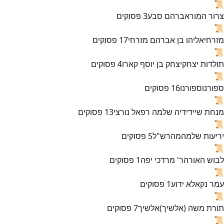
📜
צרור המור
אברהם סבע
3
פסוקים
📜
מזרחי
אליהו בן אברהם מזרחי
17
פסוקים
📜
תולדות יצחק
יצחק בן יוסף קארו
4
פסוקים
📜
ספורנו
ספורנו
16
פסוקים
📜
מנחת שי
ידידיה שלמה רפאל נורצי
13
פסוקים
📜
יריעות שלמה
מהרש"ל
5
פסוקים
📜
לבוש האורה
ר' מרדכי יפה
1
פסוקים
📜
עמר נקא
לא ידוע
1
פסוקים
📜
תורת משה (אלשיך)
אלשיך
7
פסוקים
📜