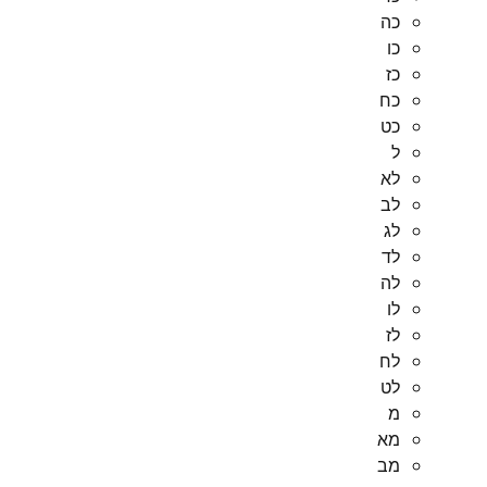
כה
כו
כז
כח
כט
ל
לא
לב
לג
לד
לה
לו
לז
לח
לט
מ
מא
מב