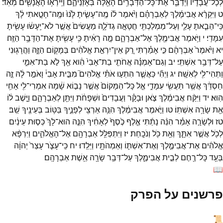
לְכָל־
עֲבָדָ֔יו
וַיְדַבֵּ֛ר
אֶת־
כָּל־
הַדְּבָרִ֥ים
הָאֵ֖לֶּה
בְּאָזְנֵיהֶ֑ם
וַיִּֽירְא֥וּ
הָאֲנָשִׁ֖ים
מְאֹֽד׃
ט
וַיִּקְרָ֨א
אֲבִימֶ֜לֶךְ
לְאַבְרָהָ֗ם
וַיֹּ֨אמֶר
ל֜וֹ
מֶֽה־
עָשִׂ֤יתָ
לָּ֙נוּ֙
וּמֶֽה־
חָטָ֣אתִי
לָ֔ךְ
כִּֽי־
הֵבֵ֧אתָ
עָלַ֛י
וְעַל־
מַמְלַכְתִּ֖י
חֲטָאָ֣ה
גְדֹלָ֑ה
מַעֲשִׂים֙
אֲשֶׁ֣ר
לֹא־
יֵֽעָשׂ֔וּ
עָשִׂ֖יתָ
עִמָּדִֽי׃
י
וַיֹּ֥אמֶר
אֲבִימֶ֖לֶךְ
אֶל־
אַבְרָהָ֑ם
מָ֣ה
רָאִ֔יתָ
כִּ֥י
עָשִׂ֖יתָ
אֶת־
הַדָּבָ֥ר
הַזֶּֽה׃
יא
וַיֹּ֙אמֶר֙
אַבְרָהָ֔ם
כִּ֣י
אָמַ֗רְתִּי
רַ֚ק
אֵין־
יִרְאַ֣ת
אֱלֹהִ֔ים
בַּמָּק֖וֹם
הַזֶּ֑ה
וַהֲרָג֖וּנִי
עַל־
דְּבַ֥ר
אִשְׁתִּֽי׃
יב
וְגַם־
אָמְנָ֗ה
אֲחֹתִ֤י
בַת־
אָבִי֙
הִ֔וא
אַ֖ךְ
לֹ֣א
בַת־
אִמִּ֑י
וַתְּהִי־
לִ֖י
לְאִשָּֽׁה׃
יג
וַיְהִ֞י
כַּאֲשֶׁ֧ר
הִתְע֣וּ
אֹתִ֗י
אֱלֹהִים֮
מִבֵּ֣ית
אָבִי֒
וָאֹמַ֣ר
לָ֔הּ
זֶ֣ה
חַסְדֵּ֔ךְ
אֲשֶׁ֥ר
תַּעֲשִׂ֖י
עִמָּדִ֑י
אֶ֤ל
כָּל־
הַמָּקוֹם֙
אֲשֶׁ֣ר
נָב֣וֹא
שָׁ֔מָּה
אִמְרִי־
לִ֖י
אָחִ֥י
הֽוּא׃
יד
וַיִּקַּ֨ח
אֲבִימֶ֜לֶךְ
צֹ֣אן
וּבָקָ֗ר
וַעֲבָדִים֙
וּשְׁפָחֹ֔ת
וַיִּתֵּ֖ן
לְאַבְרָהָ֑ם
וַיָּ֣שֶׁב
ל֔וֹ
אֵ֖ת
שָׂרָ֥ה
אִשְׁתּֽוֹ׃
טו
וַיֹּ֣אמֶר
אֲבִימֶ֔לֶךְ
הִנֵּ֥ה
אַרְצִ֖י
לְפָנֶ֑יךָ
בַּטּ֥וֹב
בְּעֵינֶ֖יךָ
שֵֽׁב׃
טז
וּלְשָׂרָ֣ה
אָמַ֗ר
הִנֵּ֨ה
נָתַ֜תִּי
אֶ֤לֶף
כֶּ֙סֶף֙
לְאָחִ֔יךְ
הִנֵּ֤ה
הוּא־
לָךְ֙
כְּס֣וּת
עֵינַ֔יִם
לְכֹ֖ל
אֲשֶׁ֣ר
אִתָּ֑ךְ
וְאֵ֥ת
כֹּ֖ל
וְנֹכָֽחַת׃
יז
וַיִּתְפַּלֵּ֥ל
אַבְרָהָ֖ם
אֶל־
הָאֱלֹהִ֑ים
וַיִּרְפָּ֨א
אֱלֹהִ֜ים
אֶת־
אֲבִימֶ֧לֶךְ
וְאֶת־
אִשְׁתּ֛וֹ
וְאַמְהֹתָ֖יו
וַיֵּלֵֽדוּ׃
יח
כִּֽי־
עָצֹ֤ר
עָצַר֙
יְהוָ֔ה
בְּעַ֥ד
כָּל־
רֶ֖חֶם
לְבֵ֣ית
אֲבִימֶ֑לֶךְ
עַל־
דְּבַ֥ר
שָׂרָ֖ה
אֵ֥שֶׁת
אַבְרָהָֽם׃
📖
פרשנים על הפרק
📜