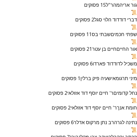
גור אריה
מהר"ל
15
פסוקים
📜
דברי דוד
דוד הלוי סגל
2
פסוקים
📜
שפתי חכמים
שבתי בס
11
פסוקים
📜
אור החיים
חיים בן עטר
21
פסוקים
📜
משכיל לדוד
דוד פארדו
6
פסוקים
📜
מיני תרגומא
ישעיה פיק ברלין
1
פסוקים
📜
נחל קדומים
ר' חיים יוסף דוד אזולאי
2
פסוקים
📜
חומת אנך
ר' חיים יוסף דוד אזולאי
2
פסוקים
📜
נתינה לגר
הרב נתן מרקוס אדלר
6
פסוקים
📜
הכתב והקבלה
יעקב צבי מקלנבורג
7
פסוקים