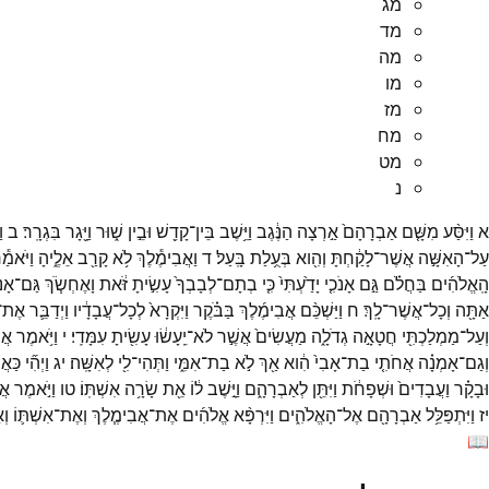
מג
מד
מה
מו
מז
מח
מט
נ
א
וַיִּסַּ֨ע
מִשָּׁ֤ם
אַבְרָהָם֙
אַ֣רְצָה
הַנֶּ֔גֶב
וַיֵּ֥שֶׁב
בֵּין־
קָדֵ֖שׁ
וּבֵ֣ין
שׁ֑וּר
וַיָּ֖גָר
בִּגְרָֽר׃
ב
ו
עַל־
הָאִשָּׁ֣ה
אֲשֶׁר־
לָקַ֔חְתָּ
וְהִ֖וא
בְּעֻ֥לַת
בָּֽעַל׃
ד
וַאֲבִימֶ֕לֶךְ
לֹ֥א
קָרַ֖ב
אֵלֶ֑יהָ
וַיֹּאמַ֕
הָֽאֱלֹהִ֜ים
בַּחֲלֹ֗ם
גַּ֣ם
אָנֹכִ֤י
יָדַ֙עְתִּי֙
כִּ֤י
בְתָם־
לְבָבְךָ֙
עָשִׂ֣יתָ
זֹּ֔את
וָאֶחְשֹׂ֧ךְ
גַּם־
אָנֹ
אַתָּ֖ה
וְכָל־
אֲשֶׁר־
לָֽךְ׃
ח
וַיַּשְׁכֵּ֨ם
אֲבִימֶ֜לֶךְ
בַּבֹּ֗קֶר
וַיִּקְרָא֙
לְכָל־
עֲבָדָ֔יו
וַיְדַבֵּ֛ר
אֶת־
וְעַל־
מַמְלַכְתִּ֖י
חֲטָאָ֣ה
גְדֹלָ֑ה
מַעֲשִׂים֙
אֲשֶׁ֣ר
לֹא־
יֵֽעָשׂ֔וּ
עָשִׂ֖יתָ
עִמָּדִֽי׃
י
וַיֹּ֥אמֶר
אֲב
וְגַם־
אָמְנָ֗ה
אֲחֹתִ֤י
בַת־
אָבִי֙
הִ֔וא
אַ֖ךְ
לֹ֣א
בַת־
אִמִּ֑י
וַתְּהִי־
לִ֖י
לְאִשָּֽׁה׃
יג
וַיְהִ֞י
כַּאֲ
וּבָקָ֗ר
וַעֲבָדִים֙
וּשְׁפָחֹ֔ת
וַיִּתֵּ֖ן
לְאַבְרָהָ֑ם
וַיָּ֣שֶׁב
ל֔וֹ
אֵ֖ת
שָׂרָ֥ה
אִשְׁתּֽוֹ׃
טו
וַיֹּ֣אמֶר
אֲב
יז
וַיִּתְפַּלֵּ֥ל
אַבְרָהָ֖ם
אֶל־
הָאֱלֹהִ֑ים
וַיִּרְפָּ֨א
אֱלֹהִ֜ים
אֶת־
אֲבִימֶ֧לֶךְ
וְאֶת־
אִשְׁתּ֛וֹ
וְ
📖