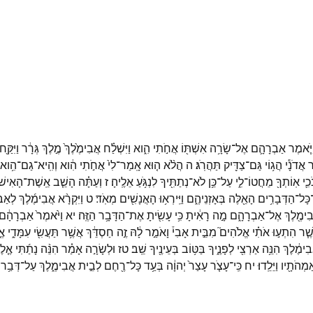
ַיֹּ֧אמֶר
אַבְרָהָ֛ם
אֶל־
שָׂרָ֥ה
אִשְׁתּ֖וֹ
אֲחֹ֣תִי
הִ֑וא
וַיִּשְׁלַ֗ח
אֲבִימֶ֙לֶךְ֙
מֶ֣לֶךְ
גְּרָ֔ר
וַיִּקַּ֖ח
ר
אֲדֹנָ֕י
הֲג֥וֹי
גַּם־
צַדִּ֖יק
תַּהֲרֹֽג׃
ה
הֲלֹ֨א
ה֤וּא
אָֽמַר־
לִי֙
אֲחֹ֣תִי
הִ֔וא
וְהִֽיא־
גַם־
הִ֥וא
כִ֛י
אֽוֹתְךָ֖
מֵחֲטוֹ־
לִ֑י
עַל־
כֵּ֥ן
לֹא־
נְתַתִּ֖יךָ
לִנְגֹּ֥עַ
אֵלֶֽיהָ׃
ז
וְעַתָּ֗ה
הָשֵׁ֤ב
אֵֽשֶׁת־
הָאִישׁ֙
כָּל־
הַדְּבָרִ֥ים
הָאֵ֖לֶּה
בְּאָזְנֵיהֶ֑ם
וַיִּֽירְא֥וּ
הָאֲנָשִׁ֖ים
מְאֹֽד׃
ט
וַיִּקְרָ֨א
אֲבִימֶ֜לֶךְ
לְאַב
ִימֶ֖לֶךְ
אֶל־
אַבְרָהָ֑ם
מָ֣ה
רָאִ֔יתָ
כִּ֥י
עָשִׂ֖יתָ
אֶת־
הַדָּבָ֥ר
הַזֶּֽה׃
יא
וַיֹּ֙אמֶר֙
אַבְרָהָ֔ם
שֶׁ֧ר
הִתְע֣וּ
אֹתִ֗י
אֱלֹהִים֮
מִבֵּ֣ית
אָבִי֒
וָאֹמַ֣ר
לָ֔הּ
זֶ֣ה
חַסְדֵּ֔ךְ
אֲשֶׁ֥ר
תַּעֲשִׂ֖י
עִמָּדִ֑י
אֶ
ִימֶ֔לֶךְ
הִנֵּ֥ה
אַרְצִ֖י
לְפָנֶ֑יךָ
בַּטּ֥וֹב
בְּעֵינֶ֖יךָ
שֵֽׁב׃
טז
וּלְשָׂרָ֣ה
אָמַ֗ר
הִנֵּ֨ה
נָתַ֜תִּי
אֶ֤ל
אַמְהֹתָ֖יו
וַיֵּלֵֽדוּ׃
יח
כִּֽי־
עָצֹ֤ר
עָצַר֙
יְהוָ֔ה
בְּעַ֥ד
כָּל־
רֶ֖חֶם
לְבֵ֣ית
אֲבִימֶ֑לֶךְ
עַל־
דְּבַ֥ר