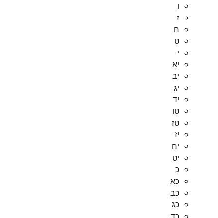
ו
ז
ח
ט
י
יא
יב
יג
יד
טו
טז
יז
יח
יט
כ
כא
כב
כג
כד