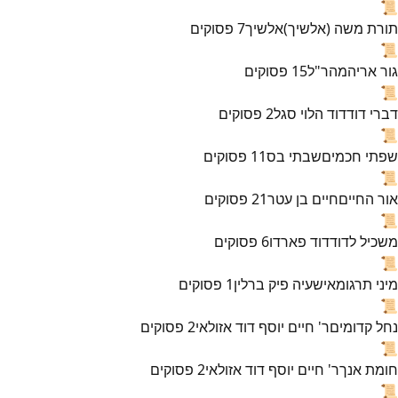
📜
תורת משה (אלשיך)
אלשיך
7
פסוקים
📜
גור אריה
מהר"ל
15
פסוקים
📜
דברי דוד
דוד הלוי סגל
2
פסוקים
📜
שפתי חכמים
שבתי בס
11
פסוקים
📜
אור החיים
חיים בן עטר
21
פסוקים
📜
משכיל לדוד
דוד פארדו
6
פסוקים
📜
מיני תרגומא
ישעיה פיק ברלין
1
פסוקים
📜
נחל קדומים
ר' חיים יוסף דוד אזולאי
2
פסוקים
📜
חומת אנך
ר' חיים יוסף דוד אזולאי
2
פסוקים
📜