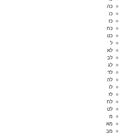
כה
כו
כז
כח
כט
ל
לא
לב
לג
לד
לה
לו
לז
לח
לט
מ
מא
מב