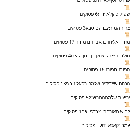
📜
שפתי כהן
לא ידוע
6
פסוקים
📜
צרור המור
אברהם סבע
3
פסוקים
📜
מזרחי
אליהו בן אברהם מזרחי
17
פסוקים
📜
תולדות יצחק
יצחק בן יוסף קארו
4
פסוקים
📜
ספורנו
ספורנו
16
פסוקים
📜
מנחת שי
ידידיה שלמה רפאל נורצי
13
פסוקים
📜
יריעות שלמה
מהרש"ל
5
פסוקים
📜
לבוש האורה
ר' מרדכי יפה
1
פסוקים
📜
עמר נקא
לא ידוע
1
פסוקים