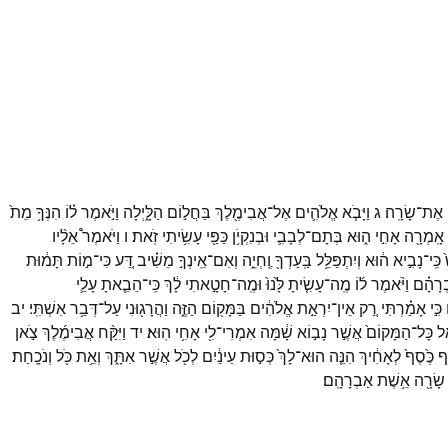
אֶת־
שָׂרָֽה׃
ג
וַיָּבֹ֧א
אֱלֹהִ֛ים
אֶל־
אֲבִימֶ֖לֶךְ
בַּחֲל֣וֹם
הַלָּ֑יְלָה
וַיֹּ֣אמֶר
ל֗וֹ
הִנְּךָ֥
מֵת֙
אָֽמְרָ֖ה
אָחִ֣י
ה֑וּא
בְּתָם־
לְבָבִ֛י
וּבְנִקְיֹ֥ן
כַּפַּ֖י
עָשִׂ֥יתִי
זֹֽאת׃
ו
וַיֹּאמֶר֩
אֵלָ֨יו
כִּֽי־
נָבִ֣יא
ה֔וּא
וְיִתְפַּלֵּ֥ל
בַּֽעַדְךָ֖
וֶֽחְיֵ֑ה
וְאִם־
אֵֽינְךָ֣
מֵשִׁ֗יב
דַּ֚ע
כִּי־
מ֣וֹת
תָּמ֔וּת
ְרָהָ֗ם
וַיֹּ֨אמֶר
ל֜וֹ
מֶֽה־
עָשִׂ֤יתָ
לָּ֙נוּ֙
וּמֶֽה־
חָטָ֣אתִי
לָ֔ךְ
כִּֽי־
הֵבֵ֧אתָ
עָלַ֛י
כִּ֣י
אָמַ֗רְתִּי
רַ֚ק
אֵין־
יִרְאַ֣ת
אֱלֹהִ֔ים
בַּמָּק֖וֹם
הַזֶּ֑ה
וַהֲרָג֖וּנִי
עַל־
דְּבַ֥ר
אִשְׁתִּֽי׃
יב
֤ל
כָּל־
הַמָּקוֹם֙
אֲשֶׁ֣ר
נָב֣וֹא
שָׁ֔מָּה
אִמְרִי־
לִ֖י
אָחִ֥י
הֽוּא׃
יד
וַיִּקַּ֨ח
אֲבִימֶ֜לֶךְ
צֹ֣אן
ֶף
כֶּ֙סֶף֙
לְאָחִ֔יךְ
הִנֵּ֤ה
הוּא־
לָךְ֙
כְּס֣וּת
עֵינַ֔יִם
לְכֹ֖ל
אֲשֶׁ֣ר
אִתָּ֑ךְ
וְאֵ֥ת
כֹּ֖ל
וְנֹכָֽחַת׃
שָׂרָ֖ה
אֵ֥שֶׁת
אַבְרָהָֽם׃