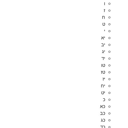
ו
ז
ח
ט
י
יא
יב
יג
יד
טו
טז
יז
יח
יט
כ
כא
כב
כג
כד