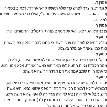
פסוק
ד
:
ל
(נח"י), הוצרך לפרש כדי שלא תקשה קראי אהדדי, דכתיב בסמוך
(פ' ו') ואחשוך, דמשמע המניעה היה מהש"י, ואילו הכי משמע דמעצמו
לא קרב:
פסוק
ה
:
מ
כך היא הגירסא, וקאי על אנשים מנהיגי הגמלים והחמורים וק"ל:
פסוק
ו
:
נ
ר"ל דהיה לו לומר גם אנכי ידעתי כי בתם לבבך ובנקיון כפיך עשית
זאת כמו שאמר אבימלך בעצמו:
פסוק
ו
:
ס
וא"ת סוף סוף הא נקי מן החטא שהרי לא עשה העבירה, וי"ל כך
אמר הקב"ה נקיות החטא לאו ממך הוא כאשר אמרת, אלא ממני הוא,
כי אתה היית שוכב עמה אף אם הגידה לך שהיא אשתו:
פסוק
ז
:
ע
רצונו לפרש שבקרא משמע ועתה השב אשת האיש כי נביא הוא,
דמשמע דוקא דמשום הכי צריך לחזור מפני שהוא נביא והיא אשת
איש, אבל אי לא היה נביא לא היה מחזירה לו ואף שהיא אשת איש,
והרי גם בני נח הוזהרו על עריות (סנהדרין נ"ו.), ומתרץ דמה דכתיב כי
נביא הוא הכי פירושו אל תהיה סבור כו':