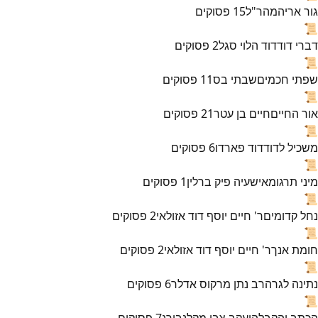
גור אריה
מהר"ל
15
פסוקים
📜
דברי דוד
דוד הלוי סגל
2
פסוקים
📜
שפתי חכמים
שבתי בס
11
פסוקים
📜
אור החיים
חיים בן עטר
21
פסוקים
📜
משכיל לדוד
דוד פארדו
6
פסוקים
📜
מיני תרגומא
ישעיה פיק ברלין
1
פסוקים
📜
נחל קדומים
ר' חיים יוסף דוד אזולאי
2
פסוקים
📜
חומת אנך
ר' חיים יוסף דוד אזולאי
2
פסוקים
📜
נתינה לגר
הרב נתן מרקוס אדלר
6
פסוקים
📜
הכתב והקבלה
יעקב צבי מקלנבורג
7
פסוקים