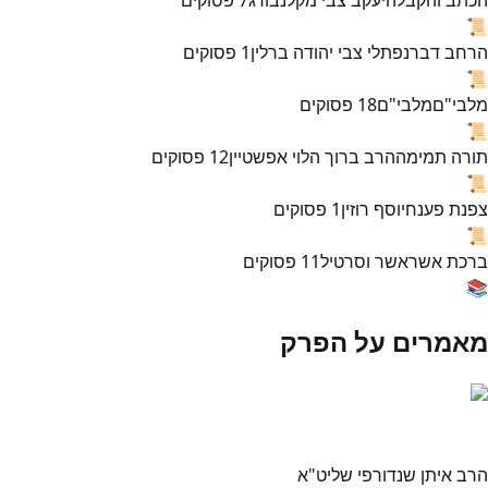
📜
הרחב דבר
נפתלי צבי יהודה ברלין
1
פסוקים
📜
מלבי"ם
מלבי"ם
18
פסוקים
📜
תורה תמימה
הרב ברוך הלוי אפשטיין
12
פסוקים
📜
צפנת פענח
יוסף רוזין
1
פסוקים
📜
ברכת אשר
אשר וסרטיל
11
פסוקים
📚
מאמרים על הפרק
הרב איתן שנדורפי שליט"א