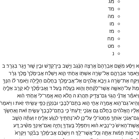
מג
מד
מה
מו
מז
מח
מט
נ
א
וַיִּסַּ֨ע
מִשָּׁ֤ם
אַבְרָהָם֙
אַ֣רְצָה
הַנֶּ֔גֶב
וַיֵּ֥שֶׁב
בֵּין־
קָדֵ֖שׁ
וּבֵ֣ין
שׁ֑וּר
וַיָּ֖גָר
בִּגְרָֽר׃
ב
וַיֹּ֧אמֶר
אַבְרָהָ֛ם
אֶל־
שָׂרָ֥ה
אִשְׁתּ֖וֹ
אֲחֹ֣תִי
הִ֑וא
וַיִּשְׁלַ֗ח
אֲבִימֶ֙לֶךְ֙
מֶ֣לֶךְ
גְּרָ֔ר
וַיִּקַּ֖ח
אֶת־
שָׂרָֽה׃
ג
וַיָּבֹ֧א
אֱלֹהִ֛ים
אֶל־
אֲבִימֶ֖לֶךְ
בַּחֲל֣וֹם
הַלָּ֑יְלָה
וַיֹּ֣אמֶר
ל֗וֹ
הִנְּךָ֥
מֵת֙
עַל־
הָאִשָּׁ֣ה
אֲשֶׁר־
לָקַ֔חְתָּ
וְהִ֖וא
בְּעֻ֥לַת
בָּֽעַל׃
ד
וַאֲבִימֶ֕לֶךְ
לֹ֥א
קָרַ֖ב
אֵלֶ֑יהָ
וַיֹּאמַ֕ר
אֲדֹנָ֕י
הֲג֥וֹי
גַּם־
צַדִּ֖יק
תַּהֲרֹֽג׃
ה
הֲלֹ֨א
ה֤וּא
אָֽמַר־
לִי֙
אֲחֹ֣תִי
הִ֔וא
וְהִֽיא־
גַם־
הִ֥וא
אָֽמְרָ֖ה
אָחִ֣י
ה֑וּא
בְּתָם־
לְבָבִ֛י
וּבְנִקְיֹ֥ן
כַּפַּ֖י
עָשִׂ֥יתִי
זֹֽאת׃
ו
וַיֹּאמֶר֩
אֵלָ֨יו
הָֽאֱלֹהִ֜ים
בַּחֲלֹ֗ם
גַּ֣ם
אָנֹכִ֤י
יָדַ֙עְתִּי֙
כִּ֤י
בְתָם־
לְבָבְךָ֙
עָשִׂ֣יתָ
זֹּ֔את
וָאֶחְשֹׂ֧ךְ
גַּם־
אָנֹכִ֛י
אֽוֹתְךָ֖
מֵחֲטוֹ־
לִ֑י
עַל־
כֵּ֥ן
לֹא־
נְתַתִּ֖יךָ
לִנְגֹּ֥עַ
אֵלֶֽיהָ׃
ז
וְעַתָּ֗ה
הָשֵׁ֤ב
אֵֽשֶׁת־
הָאִישׁ֙
כִּֽי־
נָבִ֣יא
ה֔וּא
וְיִתְפַּלֵּ֥ל
בַּֽעַדְךָ֖
וֶֽחְיֵ֑ה
וְאִם־
אֵֽינְךָ֣
מֵשִׁ֗יב
דַּ֚ע
כִּי־
מ֣וֹת
תָּמ֔וּת
אַתָּ֖ה
וְכָל־
אֲשֶׁר־
לָֽךְ׃
ח
וַיַּשְׁכֵּ֨ם
אֲבִימֶ֜לֶךְ
בַּבֹּ֗קֶר
וַיִּקְרָא֙