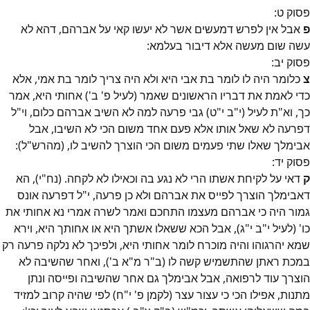
פסוק
ט
:
פ
אבל אין לפרש דמעשים אשר לא יעשו קאי על אברהם, דהא לא
עשה שום מעשה אלא דיבור בעלמא:
פסוק
יב
:
צ
כלומר היה לו לומר בת אבי היא ולא היה צריך לומר בת אמי, אלא
כדי לאמת את דבריו הראשונים שאמר (לעיל פ' ב') אחותי היא, אמר
כך, וא"ת לעיל (י"ב י"ט) גבי פרעה למה לא השיב אברהם כלום, וי"ל
דפרעה לא שאל אותו אלא פעם אחד משום הכי לא השיבו, אבל
אבימלך שאלו שתי פעמים משום הכי הוצרך להשיב לו, (מהרש"ל):
פסוק
יד
:
ק
דאי על לקיחת אשתו הרי לא נגע בה וכאילו לא לקחה. (נח"י), הא
דאבימלך הוצרך לפייס את אברהם ולא כן פרעה, י"ל דפרעה אונס
גמור היה כי אברהם מעצמו התחכם ואמר לשרה אמרי נא אחותי את
כו' (לעיל י"ב י"ג), אבל הכא ששאלו אשתך היא או אחותך היא, וירא
שמא יהרגוהו והיה מוכרח לומר אחותי היא, ולפיכך לא נלקה פרעה רק
במכת ראתן שהתשמיש קשה לו (ב"ר מ"א ב'), ואחר שהשיבה לא
הוצרך עוד לרפואה, אבל אבימלך גם אחר שהשיבה ופייסה ונתן
מתנות, אפילו הכי כי עצור עצר (לקמן פ' י"ח) לפי שהיה קרוב למזיד