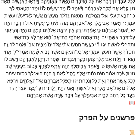
לְכָל־
עֲבָדָ֔יו
וַיְדַבֵּ֛ר
אֶת־
כָּל־
הַדְּבָרִ֥ים
הָאֵ֖לֶּה
בְּאָזְנֵיהֶ֑ם
וַיִּֽירְא֥וּ
הָאֲנָשִׁ֖ים
מְאֹֽד׃
ט
וַיִּקְרָ֨א
אֲבִימֶ֜לֶךְ
לְאַבְרָהָ֗ם
וַיֹּ֨אמֶר
ל֜וֹ
מֶֽה־
עָשִׂ֤יתָ
לָּ֙נוּ֙
וּמֶֽה־
חָטָ֣אתִי
לָ֔ךְ
כִּֽי־
הֵבֵ֧אתָ
עָלַ֛י
וְעַל־
מַמְלַכְתִּ֖י
חֲטָאָ֣ה
גְדֹלָ֑ה
מַעֲשִׂים֙
אֲשֶׁ֣ר
לֹא־
יֵֽעָשׂ֔וּ
עָשִׂ֖יתָ
עִמָּדִֽי׃
י
וַיֹּ֥אמֶר
אֲבִימֶ֖לֶךְ
אֶל־
אַבְרָהָ֑ם
מָ֣ה
רָאִ֔יתָ
כִּ֥י
עָשִׂ֖יתָ
אֶת־
הַדָּבָ֥ר
הַזֶּֽה׃
יא
וַיֹּ֙אמֶר֙
אַבְרָהָ֔ם
כִּ֣י
אָמַ֗רְתִּי
רַ֚ק
אֵין־
יִרְאַ֣ת
אֱלֹהִ֔ים
בַּמָּק֖וֹם
הַזֶּ֑ה
וַהֲרָג֖וּנִי
עַל־
דְּבַ֥ר
אִשְׁתִּֽי׃
יב
וְגַם־
אָמְנָ֗ה
אֲחֹתִ֤י
בַת־
אָבִי֙
הִ֔וא
אַ֖ךְ
לֹ֣א
בַת־
אִמִּ֑י
וַתְּהִי־
לִ֖י
לְאִשָּֽׁה׃
יג
וַיְהִ֞י
כַּאֲשֶׁ֧ר
הִתְע֣וּ
אֹתִ֗י
אֱלֹהִים֮
מִבֵּ֣ית
אָבִי֒
וָאֹמַ֣ר
לָ֔הּ
זֶ֣ה
חַסְדֵּ֔ךְ
אֲשֶׁ֥ר
תַּעֲשִׂ֖י
עִמָּדִ֑י
אֶ֤ל
כָּל־
הַמָּקוֹם֙
אֲשֶׁ֣ר
נָב֣וֹא
שָׁ֔מָּה
אִמְרִי־
לִ֖י
אָחִ֥י
הֽוּא׃
יד
וַיִּקַּ֨ח
אֲבִימֶ֜לֶךְ
צֹ֣אן
וּבָקָ֗ר
וַעֲבָדִים֙
וּשְׁפָחֹ֔ת
וַיִּתֵּ֖ן
לְאַבְרָהָ֑ם
וַיָּ֣שֶׁב
ל֔וֹ
אֵ֖ת
שָׂרָ֥ה
אִשְׁתּֽוֹ׃
טו
וַיֹּ֣אמֶר
אֲבִימֶ֔לֶךְ
הִנֵּ֥ה
אַרְצִ֖י
לְפָנֶ֑יךָ
בַּטּ֥וֹב
בְּעֵינֶ֖יךָ
שֵֽׁב׃
טז
וּלְשָׂרָ֣ה
אָמַ֗ר
הִנֵּ֨ה
נָתַ֜תִּי
אֶ֤לֶף
כֶּ֙סֶף֙
לְאָחִ֔יךְ
הִנֵּ֤ה
הוּא־
לָךְ֙
כְּס֣וּת
עֵינַ֔יִם
לְכֹ֖ל
אֲשֶׁ֣ר
אִתָּ֑ךְ
וְאֵ֥ת
כֹּ֖ל
וְנֹכָֽחַת׃
יז
וַיִּתְפַּלֵּ֥ל
אַבְרָהָ֖ם
אֶל־
הָאֱלֹהִ֑ים
וַיִּרְפָּ֨א
אֱלֹהִ֜ים
אֶת־
אֲבִימֶ֧לֶךְ
וְאֶת־
אִשְׁתּ֛וֹ
וְאַמְהֹתָ֖יו
וַיֵּלֵֽדוּ׃
יח
כִּֽי־
עָצֹ֤ר
עָצַר֙
יְהוָ֔ה
בְּעַ֥ד
כָּל־
רֶ֖חֶם
לְבֵ֣ית
אֲבִימֶ֑לֶךְ
עַל־
דְּבַ֥ר
שָׂרָ֖ה
אֵ֥שֶׁת
אַבְרָהָֽם׃
📖
פרשנים על הפרק
📜