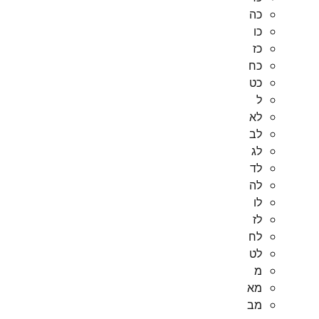
כה
כו
כז
כח
כט
ל
לא
לב
לג
לד
לה
לו
לז
לח
לט
מ
מא
מב