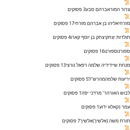
📜
צרור המור
אברהם סבע
3
פסוקים
📜
מזרחי
אליהו בן אברהם מזרחי
17
פסוקים
📜
תולדות יצחק
יצחק בן יוסף קארו
4
פסוקים
📜
ספורנו
ספורנו
16
פסוקים
📜
מנחת שי
ידידיה שלמה רפאל נורצי
13
פסוקים
📜
יריעות שלמה
מהרש"ל
5
פסוקים
📜
לבוש האורה
ר' מרדכי יפה
1
פסוקים
📜
עמר נקא
לא ידוע
1
פסוקים
📜
תורת משה (אלשיך)
אלשיך
7
פסוקים
📜