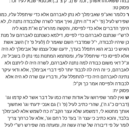
במה ששאלוהו אשתך, וכמ"ש (ב"ק צ"ב.) אכסנאי שבא לעיר וכו':
פסוק
טז
:
ר
כלומר ואע"פ שאבימלך לא נתן לאברהם אלא כדי שיתפלל עליו, כמו
שפירש לעיל (פ' י"א ד"ה ויתן), ואיך אמר לשרה שלכבודה נתנה לו, לא
היפך הדברים אלא כדי לפייסה, והקשה מהרא"ם וא"ת מנא ליה
לרש"י שנתנם לאברהם כדי לפייסו, דילמא כשנתנם לאברהם על מנת
כן שיהיו לכבודה, י"ל שמדברי השם שאמר לו (לעיל פ' ז') השב אשת
האיש כי נביא הוא ויתפלל בעדך, ידענו שכל עצמו של אבימלך לא היה
אלא לפייסו כדי שיתפלל עליו, ומסתמא המתנות נמי נתן לו בשביל זה,
ונ"ל דאי משום כבודה למה נתנה לאברהם, לשרה היה לו ליתנם ולא
לאברהם, כי זה היה לה לכבוד יותר לפי דברי אבימלך, אלא ודאי עיקר
נתינה לאברהם היה כדי להתפלל עליו, ודבריו עם שרה לא היה אלא
לכבודה ולפייסה אמר כך וק"ל:
פסוק
יח
:
ש
ואין לומר שפירושו על אודות שרה כמו על דבר אשר לא קדמו וגו'
(דברים כ"ג ה'), שהרי כתיב לעיל (פ' ו') גם אנכי ידעתי וגו' ואחשוך
אותך מחטוא לי, דמשמע שלא עצר הקב"ה כח לשמש אלא לאבימלך
בלבד, והכא כתיב כי עצר ה' בעד כל רחם וגו', אלא על כרחך צריך
לומר על פי דיבורה של שרה עשה זה, ומעתה מה שפירש רש"י לעיל